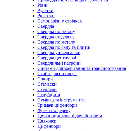
Рівні
Рулетки
Рюкзаки
Самонарізи у стрічках
Свердла
Свердла по бетону
Свердла по дереву
Свердла по металу
Свердла по склу та плитці
Свердла універсальні
Свердла центруючі
Свердлильні патрони
Системи для зберігання та транспортування
Скоби для степлера
Сокири
Стамески
Степлери
Струбцини
Сумки для інструментів
Тримачі цифенборів
Фрези по дереву
Цвяхи оцинковані для пістолета
Цвяходер
Цифенбори