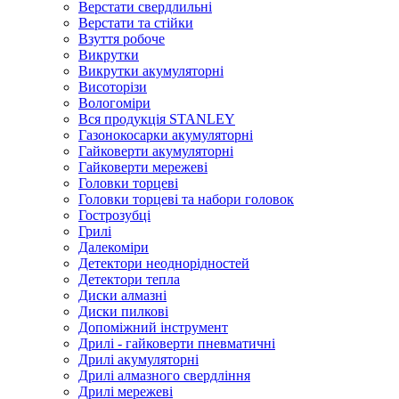
Верстати свердлильні
Верстати та стійки
Взуття робоче
Викрутки
Викрутки акумуляторні
Висоторізи
Вологоміри
Вся продукція STANLEY
Газонокосарки акумуляторні
Гайковерти акумуляторні
Гайковерти мережеві
Головки торцеві
Головки торцеві та набори головок
Гострозубці
Грилі
Далекоміри
Детектори неоднорідностей
Детектори тепла
Диски алмазні
Диски пилкові
Допоміжний інструмент
Дрилі - гайковерти пневматичні
Дрилі акумуляторні
Дрилі алмазного свердління
Дрилі мережеві