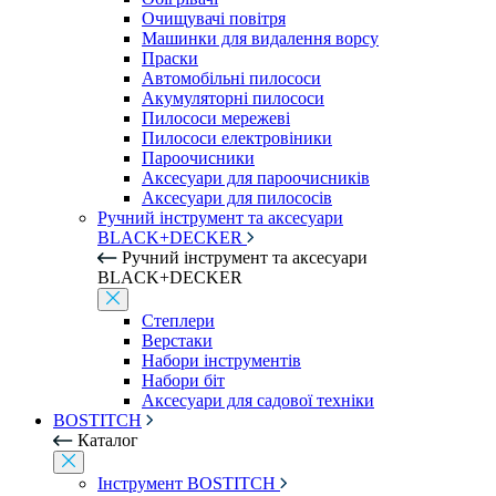
Очищувачі повітря
Машинки для видалення ворсу
Праски
Автомобільні пилососи
Акумуляторні пилососи
Пилососи мережеві
Пилососи електровіники
Пароочисники
Аксесуари для пароочисників
Аксесуари для пилососів
Ручний інструмент та аксесуари
BLACK+DECKER
Ручний інструмент та аксесуари
BLACK+DECKER
Степлери
Верстаки
Набори інструментів
Набори біт
Аксесуари для садової техніки
BOSTITCH
Каталог
Інструмент BOSTITCH