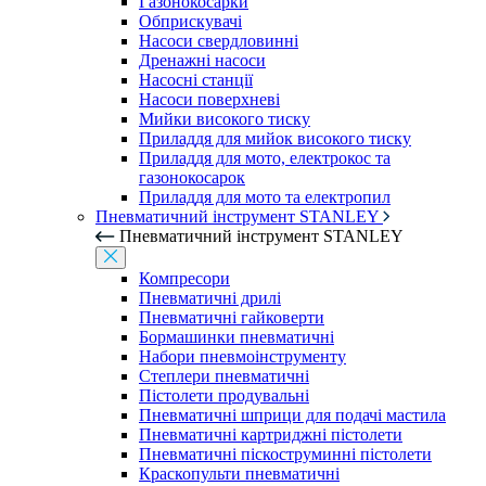
Газонокосарки
Обприскувачі
Насоси свердловинні
Дренажні насоси
Насосні станції
Насоси поверхневі
Мийки високого тиску
Приладдя для мийок високого тиску
Приладдя для мото, електрокос та
газонокосарок
Приладдя для мото та електропил
Пневматичний інструмент STANLEY
Пневматичний інструмент STANLEY
Компресори
Пневматичні дрилі
Пневматичні гайковерти
Бормашинки пневматичні
Набори пневмоінструменту
Степлери пневматичні
Пістолети продувальні
Пневматичні шприци для подачі мастила
Пневматичні картриджні пістолети
Пневматичні піскоструминні пістолети
Краскопульти пневматичні