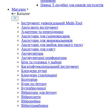
обоймою
Цвяхи Т-подібні для цвяхів пістолетів
Магазин
Каталог
Інструмент універсальний Multi-Tool
Авто-мото інструмент
Адаптери та перехідники
Аксесуари для газонокосарок
Аксесуари для зварювальників
Аксесуари для мийок високого тиску
Аксесуари для одягу
Акумулятори
Акумуляторні перфоратори
Біти та головки у наборі
Багатофункціональний інструмент
Блендери ручні
Блендери стаціонарні
Болторізи
Бури по бетону
Бутербродниці
Вібратори для бетону
Віброплити
Віброрейки
Вібротрамбовки