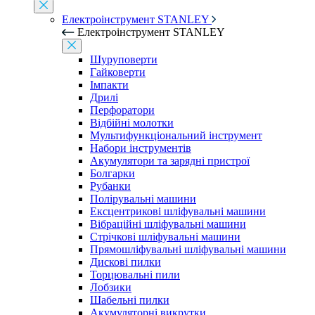
Електроінструмент STANLEY
Електроінструмент STANLEY
Шуруповерти
Гайковерти
Імпакти
Дрилі
Перфоратори
Відбійні молотки
Мультифункціональний інструмент
Набори інструментів
Акумулятори та зарядні пристрої
Болгарки
Рубанки
Полірувальні машини
Ексцентрикові шліфувальні машини
Вібраційні шліфувальні машини
Стрічкові шліфувальні машини
Прямошліфувальні шліфувальні машини
Дискові пилки
Торцювальні пили
Лобзики
Шабельні пилки
Акумуляторні викрутки