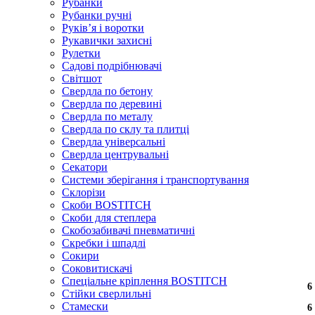
Рубанки
Рубанки ручні
Руківʼя і воротки
Рукавички захисні
Рулетки
Садові подрібнювачі
Світшот
Свердла по бетону
Свердла по деревині
Свердла по металу
Свердла по склу та плитці
Свердла універсальні
Свердла центрувальні
Секатори
Системи зберігання і транспортування
Склорізи
Скоби BOSTITCH
Скоби для степлера
Скобозабивачі пневматичні
Скребки і шпадлі
Сокири
Соковитискачі
Спеціальне кріплення BOSTITCH
6
6
6
6
6
6
6
6
Стійки сверлильні
Стамески
6
6
6
6
6
6
6
6