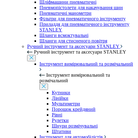
Шліфмашини пневматичні
Пневмопістолети для накачування шин
Пневматичні манометри
Фільтри для пневматичного інструменту
Приладдя для пневматичного інструменту
STANLEY
Шланги всмоктувальні
Шланги для стисненого повітря
Ручний інструмент та аксесуари STANLEY
Ручний інструмент та аксесуари STANLEY
Інструмент вимірювальний та розмічальний
Інструмент вимірювальний та
розмічальний
Кутники
Лінійки
Мультиметри
Порошок крейдяний
Рівні
Рулетки
Шнури розмічувальні
Штативи
Інструмент для автомобілістів