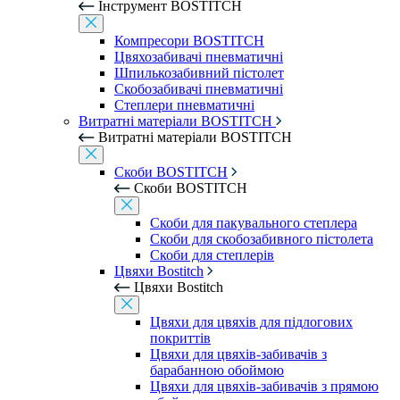
Інструмент BOSTITCH
Компресори BOSTITCH
Цвяхозабивачі пневматичні
Шпилькозабивний пістолет
Скобозабивачі пневматичні
Степлери пневматичні
Витратні матеріали BOSTITCH
Витратні матеріали BOSTITCH
Скоби BOSTITCH
Скоби BOSTITCH
Скоби для пакувального степлера
Скоби для скобозабивного пістолета
Скоби для степлерів
Цвяхи Bostitch
Цвяхи Bostitch
Цвяхи для цвяхів для підлогових
покриттів
Цвяхи для цвяхів-забивачів з
барабанною обоймою
Цвяхи для цвяхів-забивачів з прямою