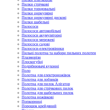
Пилки стрічкові
Пилки торцювальні
Пилки циркулярні
Пилки циркулярні дискові
Пилки шабельні
Пилососи
Пилососи автомобільні
Пилососи акумуляторні
Пилососи мережеві
Пилососи садові
Пилососи-електровіники
Пильні полотна та набори пильних полотен
Плазморізи
Плоскогубці
Подрібнювачі кухонні
Поло
Полотна для електроножівок
Полотна для лобзиків
Полотна для пилок Алігатор
Полотна для стрічкових пилок
Полотна для шабельних пилок
Полотна ножівкові
Попкорниці
Порошок крейдяний