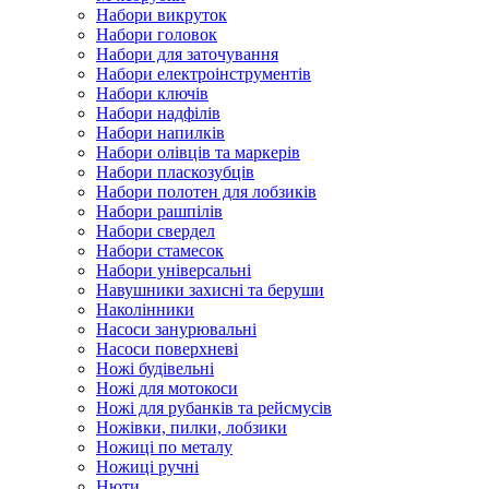
Набори викруток
Набори головок
Набори для заточування
Набори електроінструментів
Набори ключів
Набори надфілів
Набори напилків
Набори олівців та маркерів
Набори пласкозубців
Набори полотен для лобзиків
Набори рашпілів
Набори свердел
Набори стамесок
Набори універсальні
Навушники захисні та беруши
Наколінники
Насоси занурювальні
Насоси поверхневі
Ножі будівельні
Ножі для мотокоси
Ножі для рубанків та рейсмусів
Ножівки, пилки, лобзики
Ножиці по металу
Ножиці ручні
Нюти