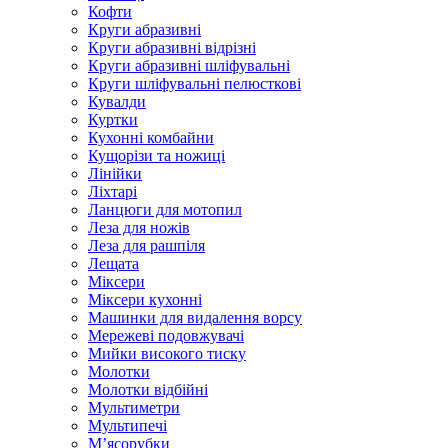
Кофти
Круги абразивні
Круги абразивні відрізні
Круги абразивні шліфувальні
Круги шліфувальні пелюсткові
Кувалди
Куртки
Кухонні комбайни
Кущорізи та ножиці
Лінійки
Ліхтарі
Ланцюги для мотопил
Леза для ножів
Леза для рашпіля
Лещата
Міксери
Міксери кухонні
Машинки для видалення ворсу
Мережеві подовжувачі
Мийки високого тиску
Молотки
Молотки відбійні
Мультиметри
Мультипечі
М’ясорубки