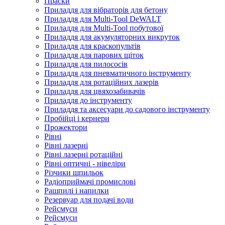
Праски
Приладдя для вібраторів для бетону
Приладдя для Multi-Tool DeWALT
Приладдя для Multi-Tool побутової
Приладдя для акумуляторних викруток
Приладдя для краскопультів
Приладдя для парових щіток
Приладдя для пилососів
Приладдя для пневматичного інструменту
Приладдя для ротаційних лазерів
Приладдя для цвяхозабивачів
Приладдя до інструменту
Приладдя та аксесуари до садового інструменту
Пробійці і кернери
Прожектори
Рівні
Рівні лазерні
Рівні лазерні ротаційні
Рівні оптичні - нівеліри
Різчики шпильок
Радіоприймачі промислові
Рашпилі і напилки
Резервуар для подачі води
Рейсмуси
Рейсмуси