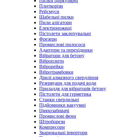
Пилки циркулярні
Плиткорізи
Рейсмуси
Шабельні пилки
Пили алігатори
Електроножиці
Пістолети заклепувальні
Фрезери
Промислові пилососи
Адаптери та перехідники
Вібратори для бетону
Віброплити
Віброрейки
Вібротрамбовки
Дрилі алмазного свердління
Резервуари для подачі води
Приладдя для вібраторів бетону
Пістолети для герметика
Станки сверлильні
Підйомники вакуумні
Цвяхозабивачі
Промислові фени
Штроборези
Компресори
Зварювальні інвертори