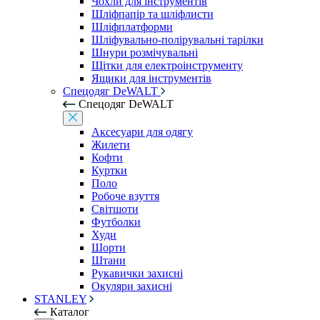
Чохли для інструментів
Шліфпапір та шліфлисти
Шліфплатформи
Шліфувально-полірувальні тарілки
Шнури розмічувальні
Щітки для електроінструменту
Ящики для інструментів
Спецодяг DeWALT
Спецодяг DeWALT
Аксесуари для одягу
Жилети
Кофти
Куртки
Поло
Робоче взуття
Світшоти
Футболки
Худи
Шорти
Штани
Рукавички захисні
Окуляри захисні
STANLEY
Каталог