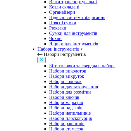
Візки транспортувальні
Козли складані
Органайзери
Підвісні системи зберігання
Поясні сумки
Рюкзаки
Сумки для інструментів
Чохли
Ящики для інструментів
Набори інструментів
Набори інструментів
Біти головки та свердла в наборі
Набори виколоток
Набори викруток
Набори головок
Набори для заточування
Набори для розмітки
Набори ключів
Набори маркерів
Набори надфілів
Набори напильників
Набори плоскогубців
Набори рашпилів
Набори стамесок