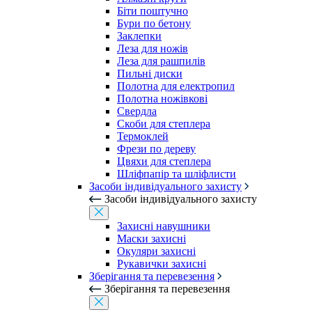
Біти поштучно
Бури по бетону
Заклепки
Леза для ножів
Леза для рашпилів
Пильні диски
Полотна для електропил
Полотна ножівкові
Свердла
Скоби для степлера
Термоклей
Фрези по дереву
Цвяхи для степлера
Шліфпапір та шліфлисти
Засоби індивідуального захисту
Засоби індивідуального захисту
Захисні навушники
Маски захисні
Окуляри захисні
Рукавички захисні
Зберігання та перевезення
Зберігання та перевезення