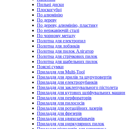
Пильні диски
Плоскогубці
По алюмінію
По дереву
По дереву, алюмінію, пластику
По нержавіючій сталі
По чорному металу
Полотна для електропил
Полотна для лобзиків
Полотна для пилок Алігатор
Полотна для стрічкових пилок
Полотна для шабельних пилок
Поясні сумки
Приладдя для Multi-Tool
Приладдя для дрилів та шуруповертів
Приладдя для електрорубанків
Приладдя для заклепувального пістолета
Приладдя для кутових шліфувальних машин
Приладдя для перфораторів
Приладдя для пилососів
Приладдя для ротаційних лазерів
Приладдя для фрезерів
Приладдя для цвяхозабивачів
Приладдя для циркулярних пилок
Приладдя пістолетів для герметика