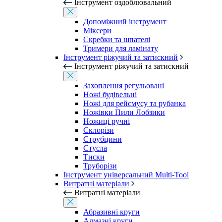
Інструмент оздоблювальний
Допоміжний інструмент
Міксери
Скребки та шпателі
Тримери для ламінату
Інструмент ріжучий та затискний
Інструмент ріжучий та затискний
Захоплення регульовані
Ножі будівельні
Ножі для рейсмусу та рубанка
Ножівки Пили Лобзики
Ножиці ручні
Склорізи
Струбцини
Стусла
Тиски
Труборізи
Інструмент універсальний Multi-Tool
Витратні матеріали
Витратні матеріали
Абразивні круги
Алмазні круги