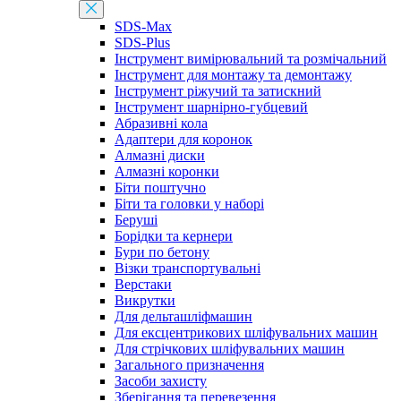
SDS-Max
SDS-Plus
Інструмент вимірювальний та розмічальний
Інструмент для монтажу та демонтажу
Інструмент ріжучий та затискний
Інструмент шарнірно-губцевий
Абразивні кола
Адаптери для коронок
Алмазні диски
Алмазні коронки
Біти поштучно
Біти та головки у наборі
Беруші
Борідки та кернери
Бури по бетону
Візки транспортувальні
Верстаки
Викрутки
Для дельташліфмашин
Для ексцентрикових шліфувальних машин
Для стрічкових шліфувальних машин
Загального призначення
Засоби захисту
Зберігання та перевезення