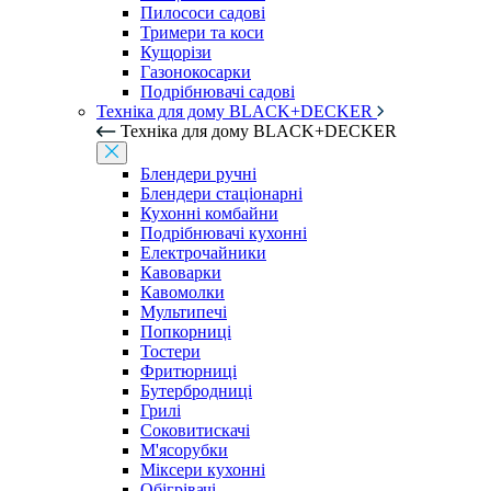
Пилососи садові
Тримери та коси
Кущорізи
Газонокосарки
Подрібнювачі садові
Техніка для дому BLACK+DECKER
Техніка для дому BLACK+DECKER
Блендери ручні
Блендери стаціонарні
Кухонні комбайни
Подрібнювачі кухонні
Електрочайники
Кавоварки
Кавомолки
Мультипечі
Попкорниці
Тостери
Фритюрниці
Бутербродниці
Грилі
Соковитискачі
М'ясорубки
Міксери кухонні
Обігрівачі