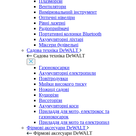
Плазморізи
Вентилятори
Вимірювальний інструмент
Оптичні нівеліри
Рівні лазерні
Радіоприймачі
Портативні колонки Bluetooth
Акумуляторні ліхтарі
Міксери будівельні
Садова техніка DeWALT
Садова техніка DeWALT
Газонокосарки
Акумуляторні електропили
Повітродувки
Мийки високого тиску
Ножиці садові
Кущорізи
Висоторізи
Акумуляторні коси
Приладдя для мото, електрокос та
газонокосарок
Приладдя для мото та електропил
Фірмові аксесуари DeWALT
Фірмові аксесуари DeWALT