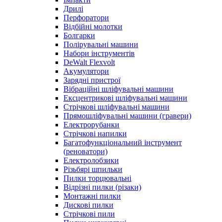
Дрилі
Перфоратори
Відбійні молотки
Болгарки
Полірувальні машини
Набори інструментів
DeWalt Flexvolt
Акумулятори
Зарядні пристрої
Вібраційні шліфувальні машини
Ексцентрикові шліфувальні машини
Стрічкові шліфувальні машини
Прямошліфувальні машини (гравери)
Електрорубанки
Стрічкові напилки
Багатофункціональний інструмент
(реноватори)
Електролобзики
Різьбярі шпильки
Пилки торцювальні
Відрізні пилки (різаки)
Монтажні пилки
Дискові пилки
Стрічкові пили