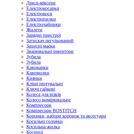
Дрилі-міксери
Електрокосарки
Електрокоси
Електропилки
Електрочайники
Жилети
Зарядні пристрої
Затискач регульований
Захисні маски
Зварювальні інвертори
Зубила
Зубила
Кавоварки
Кавомолки
Киянки
Кліщі нютувальні
Ключі гайкові
Колеса для візків
Колесо вимірювальне
Компресори
Компресори BOSTITCH
Коронки, набори коронок та аксесуари
Косильні головки
Косильна жилка
Косинці