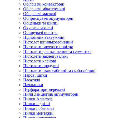
Обігрівачі конвекторні
Обігрівачі мікатермічні
Обігрівачі масляні
Обприскувачі акумуляторні
Обценьки та щипці
Окуляри захисні
Очищувачі повітря
Підйомник вакуумний
Пістолет шпилькозабивний
Пістолети гарячого повітря
Пістолети для змащення та герметика
Пістолети заклепувальні
Пістолети клейові
Пістолети продувні
Пістолети цвяхозабивні та скобозабивні
Парові щітки
Пасатижі
Паяльники
Перфоратори мережеві
Пили ланцюгові акумуляторні
Пилки Алігатор
Пилки відрізні
Пилки лобзикові
Пилки монтажні
Пилки плиткорізи