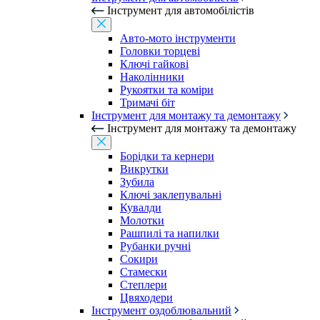
Інструмент для автомобілістів
Авто-мото інструменти
Головки торцеві
Ключі гайкові
Наколінники
Рукоятки та коміри
Тримачі біт
Інструмент для монтажу та демонтажу
Інструмент для монтажу та демонтажу
Борідки та кернери
Викрутки
Зубила
Ключі заклепувальні
Кувалди
Молотки
Рашпилі та напилки
Рубанки ручні
Сокири
Стамески
Степлери
Цвяходери
Інструмент оздоблювальний