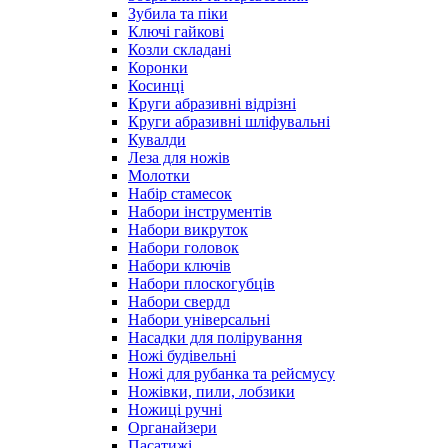
Зубила та піки
Ключі гайкові
Козли складані
Коронки
Косинці
Круги абразивні відрізні
Круги абразивні шліфувальні
Кувалди
Леза для ножів
Молотки
Набір стамесок
Набори інструментів
Набори викруток
Набори головок
Набори ключів
Набори плоскогубців
Набори свердл
Набори універсальні
Насадки для полірування
Ножі будівельні
Ножі для рубанка та рейсмусу
Ножівки, пили, лобзики
Ножиці ручні
Органайзери
Пасатижі