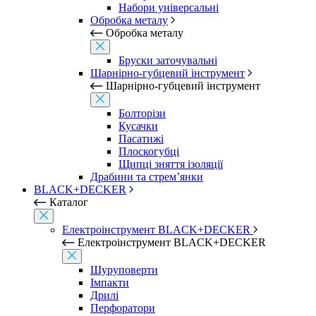
Набори універсальні
Обробка металу
Обробка металу
Бруски заточувальні
Шарнірно-губцевий інструмент
Шарнірно-губцевий інструмент
Болторізи
Кусачки
Пасатижі
Плоскогубці
Щипці зняття ізоляції
Драбини та стрем’янки
BLACK+DECKER
Каталог
Електроінструмент BLACK+DECKER
Електроінструмент BLACK+DECKER
Шуруповерти
Імпакти
Дрилі
Перфоратори