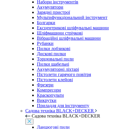
Набори інструментів
Акумулятори
Зарядні пристрої
Мультифункціональний інструмент
Болгарки
Ексцентрикові шліфувальні машини
Шліфмашини стрічкові
Вібраційні шліфувальні машини
Рубанки
Пилки лобзикові
Дискові пилки
Торцювальні пили
Пилки шабельні
Акумуляторні ліхтарі
Пістолети гарячого повітря
Пістолети клейові
Фрезери
Компресори
Краскопульти
Викрутки
Приладдя для інструменту
Садова техніка BLACK+DECKER
Садова техніка BLACK+DECKER
Ланцюгові пили