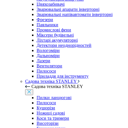
Цвяхозабивачі
Зварювальні апарати інверторні
Зварювальні напівавтомати інверторні
Фрезери
Паяльники
Промислові фени
Міксери будівельні
Ліхтарі акумуляторні
Детектори неоднорідностей
Вологоміри
Дальноміри
Лазери
Вентилятори
Пилососи
Приладдя для інструменту
Садова техніка STANLEY
Садова техніка STANLEY
Пилки ланцюгові
Пилососи
Кущорізи
Ножиці садові
Коси та тримери
Висоторізи