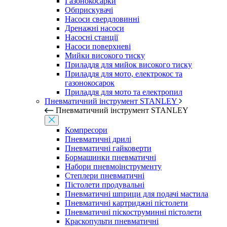
Газонокосарки
Обприскувачі
Насоси свердловинні
Дренажні насоси
Насосні станції
Насоси поверхневі
Мийки високого тиску
Приладдя для мийок високого тиску
Приладдя для мото, електрокос та
газонокосарок
Приладдя для мото та електропил
Пневматичний інструмент STANLEY
Пневматичний інструмент STANLEY
Компресори
Пневматичні дрилі
Пневматичні гайковерти
Бормашинки пневматичні
Набори пневмоінструменту
Степлери пневматичні
Пістолети продувальні
Пневматичні шприци для подачі мастила
Пневматичні картриджні пістолети
Пневматичні піскоструминні пістолети
Краскопульти пневматичні