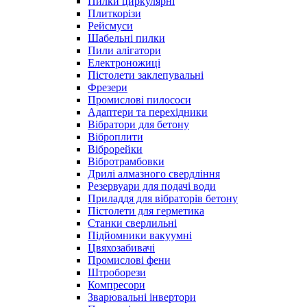
Пилки циркулярні
Плиткорізи
Рейсмуси
Шабельні пилки
Пили алігатори
Електроножиці
Пістолети заклепувальні
Фрезери
Промислові пилососи
Адаптери та перехідники
Вібратори для бетону
Віброплити
Віброрейки
Вібротрамбовки
Дрилі алмазного свердління
Резервуари для подачі води
Приладдя для вібраторів бетону
Пістолети для герметика
Станки сверлильні
Підйомники вакуумні
Цвяхозабивачі
Промислові фени
Штроборези
Компресори
Зварювальні інвертори