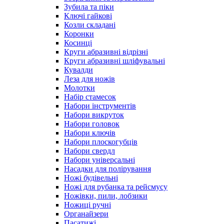
Зубила та піки
Ключі гайкові
Козли складані
Коронки
Косинці
Круги абразивні відрізні
Круги абразивні шліфувальні
Кувалди
Леза для ножів
Молотки
Набір стамесок
Набори інструментів
Набори викруток
Набори головок
Набори ключів
Набори плоскогубців
Набори свердл
Набори універсальні
Насадки для полірування
Ножі будівельні
Ножі для рубанка та рейсмусу
Ножівки, пили, лобзики
Ножиці ручні
Органайзери
Пасатижі