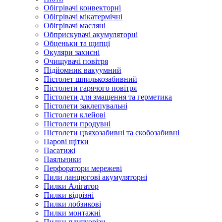
Обігрівачі конвекторні
Обігрівачі мікатермічні
Обігрівачі масляні
Обприскувачі акумуляторні
Обценьки та щипці
Окуляри захисні
Очищувачі повітря
Підйомник вакуумний
Пістолет шпилькозабивний
Пістолети гарячого повітря
Пістолети для змащення та герметика
Пістолети заклепувальні
Пістолети клейові
Пістолети продувні
Пістолети цвяхозабивні та скобозабивні
Парові щітки
Пасатижі
Паяльники
Перфоратори мережеві
Пили ланцюгові акумуляторні
Пилки Алігатор
Пилки відрізні
Пилки лобзикові
Пилки монтажні
Пилки плиткорізи