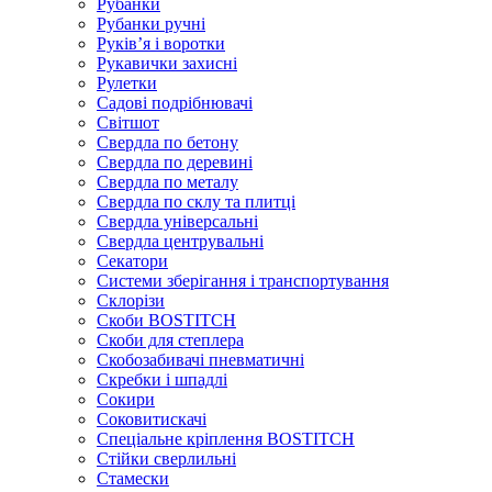
Рубанки
Рубанки ручні
Руківʼя і воротки
Рукавички захисні
Рулетки
Садові подрібнювачі
Світшот
Свердла по бетону
Свердла по деревині
Свердла по металу
Свердла по склу та плитці
Свердла універсальні
Свердла центрувальні
Секатори
Системи зберігання і транспортування
Склорізи
Скоби BOSTITCH
Скоби для степлера
Скобозабивачі пневматичні
Скребки і шпадлі
Сокири
Соковитискачі
Спеціальне кріплення BOSTITCH
Стійки сверлильні
Стамески