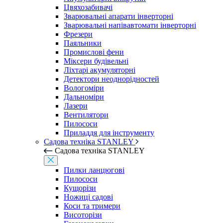
Цвяхозабивачі
Зварювальні апарати інверторні
Зварювальні напівавтомати інверторні
Фрезери
Паяльники
Промислові фени
Міксери будівельні
Ліхтарі акумуляторні
Детектори неоднорідностей
Вологоміри
Дальноміри
Лазери
Вентилятори
Пилососи
Приладдя для інструменту
Садова техніка STANLEY
Садова техніка STANLEY
Пилки ланцюгові
Пилососи
Кущорізи
Ножиці садові
Коси та тримери
Висоторізи