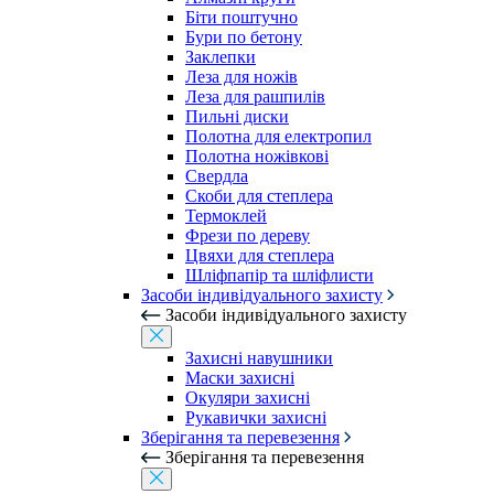
Біти поштучно
Бури по бетону
Заклепки
Леза для ножів
Леза для рашпилів
Пильні диски
Полотна для електропил
Полотна ножівкові
Свердла
Скоби для степлера
Термоклей
Фрези по дереву
Цвяхи для степлера
Шліфпапір та шліфлисти
Засоби індивідуального захисту
Засоби індивідуального захисту
Захисні навушники
Маски захисні
Окуляри захисні
Рукавички захисні
Зберігання та перевезення
Зберігання та перевезення