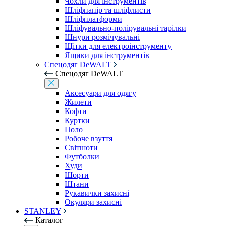
Чохли для інструментів
Шліфпапір та шліфлисти
Шліфплатформи
Шліфувально-полірувальні тарілки
Шнури розмічувальні
Щітки для електроінструменту
Ящики для інструментів
Спецодяг DeWALT
Спецодяг DeWALT
Аксесуари для одягу
Жилети
Кофти
Куртки
Поло
Робоче взуття
Світшоти
Футболки
Худи
Шорти
Штани
Рукавички захисні
Окуляри захисні
STANLEY
Каталог