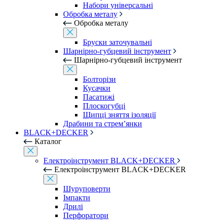
Набори універсальні
Обробка металу
Обробка металу
Бруски заточувальні
Шарнірно-губцевий інструмент
Шарнірно-губцевий інструмент
Болторізи
Кусачки
Пасатижі
Плоскогубці
Щипці зняття ізоляції
Драбини та стрем’янки
BLACK+DECKER
Каталог
Електроінструмент BLACK+DECKER
Електроінструмент BLACK+DECKER
Шуруповерти
Імпакти
Дрилі
Перфоратори