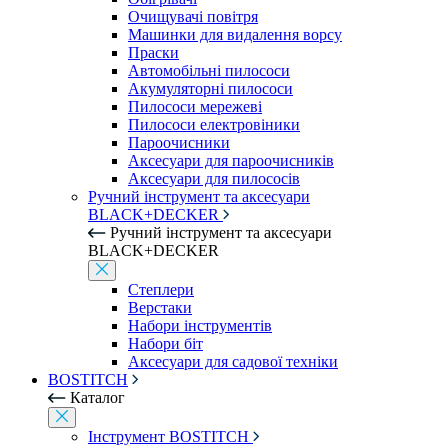
Очищувачі повітря
Машинки для видалення ворсу
Праски
Автомобільні пилососи
Акумуляторні пилососи
Пилососи мережеві
Пилососи електровіники
Пароочисники
Аксесуари для пароочисників
Аксесуари для пилососів
Ручний інструмент та аксесуари
BLACK+DECKER
Ручний інструмент та аксесуари
BLACK+DECKER
Степлери
Верстаки
Набори інструментів
Набори біт
Аксесуари для садової техніки
BOSTITCH
Каталог
Інструмент BOSTITCH