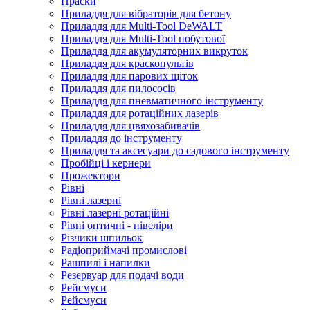
Праски
Приладдя для вібраторів для бетону
Приладдя для Multi-Tool DeWALT
Приладдя для Multi-Tool побутової
Приладдя для акумуляторних викруток
Приладдя для краскопультів
Приладдя для парових щіток
Приладдя для пилососів
Приладдя для пневматичного інструменту
Приладдя для ротаційних лазерів
Приладдя для цвяхозабивачів
Приладдя до інструменту
Приладдя та аксесуари до садового інструменту
Пробійці і кернери
Прожектори
Рівні
Рівні лазерні
Рівні лазерні ротаційні
Рівні оптичні - нівеліри
Різчики шпильок
Радіоприймачі промислові
Рашпилі і напилки
Резервуар для подачі води
Рейсмуси
Рейсмуси