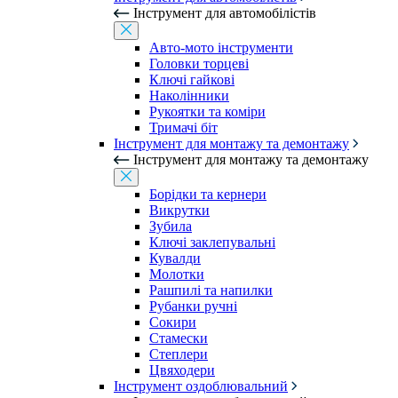
Інструмент для автомобілістів
Авто-мото інструменти
Головки торцеві
Ключі гайкові
Наколінники
Рукоятки та коміри
Тримачі біт
Інструмент для монтажу та демонтажу
Інструмент для монтажу та демонтажу
Борідки та кернери
Викрутки
Зубила
Ключі заклепувальні
Кувалди
Молотки
Рашпилі та напилки
Рубанки ручні
Сокири
Стамески
Степлери
Цвяходери
Інструмент оздоблювальний