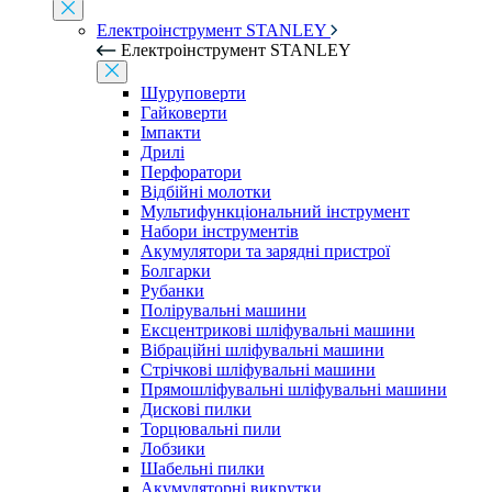
Електроінструмент STANLEY
Електроінструмент STANLEY
Шуруповерти
Гайковерти
Імпакти
Дрилі
Перфоратори
Відбійні молотки
Мультифункціональний інструмент
Набори інструментів
Акумулятори та зарядні пристрої
Болгарки
Рубанки
Полірувальні машини
Ексцентрикові шліфувальні машини
Вібраційні шліфувальні машини
Стрічкові шліфувальні машини
Прямошліфувальні шліфувальні машини
Дискові пилки
Торцювальні пили
Лобзики
Шабельні пилки
Акумуляторні викрутки