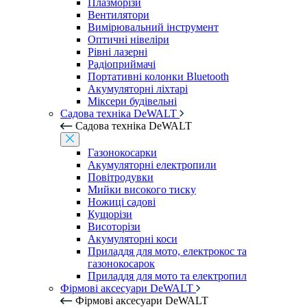
Плазморізи
Вентилятори
Вимірювальний інструмент
Оптичні нівеліри
Рівні лазерні
Радіоприймачі
Портативні колонки Bluetooth
Акумуляторні ліхтарі
Міксери будівельні
Садова техніка DeWALT
Садова техніка DeWALT
Газонокосарки
Акумуляторні електропили
Повітродувки
Мийки високого тиску
Ножиці садові
Кущорізи
Висоторізи
Акумуляторні коси
Приладдя для мото, електрокос та
газонокосарок
Приладдя для мото та електропил
Фірмові аксесуари DeWALT
Фірмові аксесуари DeWALT