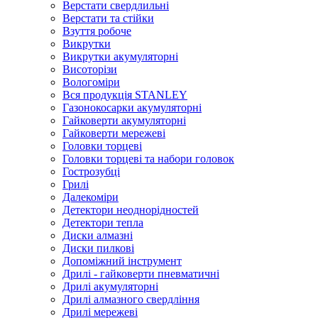
Верстати свердлильні
Верстати та стійки
Взуття робоче
Викрутки
Викрутки акумуляторні
Висоторізи
Вологоміри
Вся продукція STANLEY
Газонокосарки акумуляторні
Гайковерти акумуляторні
Гайковерти мережеві
Головки торцеві
Головки торцеві та набори головок
Гострозубці
Грилі
Далекоміри
Детектори неоднорідностей
Детектори тепла
Диски алмазні
Диски пилкові
Допоміжний інструмент
Дрилі - гайковерти пневматичні
Дрилі акумуляторні
Дрилі алмазного свердління
Дрилі мережеві