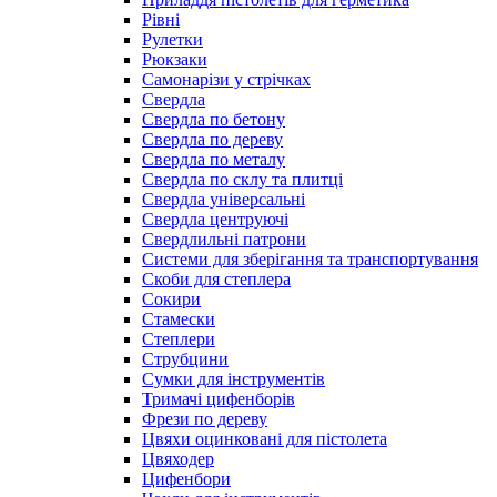
Рівні
Рулетки
Рюкзаки
Самонарізи у стрічках
Свердла
Свердла по бетону
Свердла по дереву
Свердла по металу
Свердла по склу та плитці
Свердла універсальні
Свердла центруючі
Свердлильні патрони
Системи для зберігання та транспортування
Скоби для степлера
Сокири
Стамески
Степлери
Струбцини
Сумки для інструментів
Тримачі цифенборів
Фрези по дереву
Цвяхи оцинковані для пістолета
Цвяходер
Цифенбори