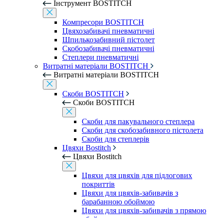
Інструмент BOSTITCH
Компресори BOSTITCH
Цвяхозабивачі пневматичні
Шпилькозабивний пістолет
Скобозабивачі пневматичні
Степлери пневматичні
Витратні матеріали BOSTITCH
Витратні матеріали BOSTITCH
Скоби BOSTITCH
Скоби BOSTITCH
Скоби для пакувального степлера
Скоби для скобозабивного пістолета
Скоби для степлерів
Цвяхи Bostitch
Цвяхи Bostitch
Цвяхи для цвяхів для підлогових
покриттів
Цвяхи для цвяхів-забивачів з
барабанною обоймою
Цвяхи для цвяхів-забивачів з прямою