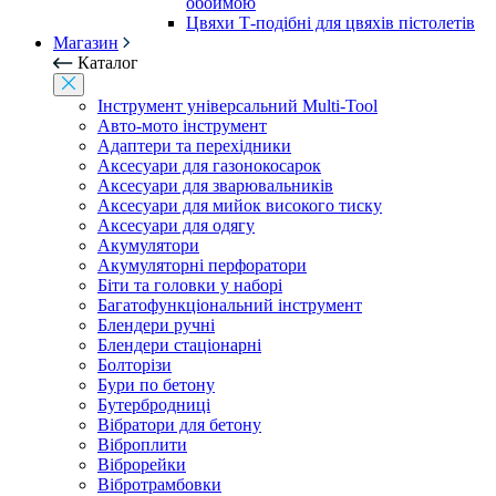
обоймою
Цвяхи Т-подібні для цвяхів пістолетів
Магазин
Каталог
Інструмент універсальний Multi-Tool
Авто-мото інструмент
Адаптери та перехідники
Аксесуари для газонокосарок
Аксесуари для зварювальників
Аксесуари для мийок високого тиску
Аксесуари для одягу
Акумулятори
Акумуляторні перфоратори
Біти та головки у наборі
Багатофункціональний інструмент
Блендери ручні
Блендери стаціонарні
Болторізи
Бури по бетону
Бутербродниці
Вібратори для бетону
Віброплити
Віброрейки
Вібротрамбовки