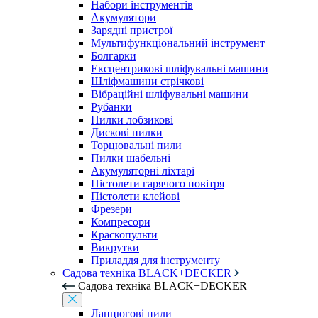
Набори інструментів
Акумулятори
Зарядні пристрої
Мультифункціональний інструмент
Болгарки
Ексцентрикові шліфувальні машини
Шліфмашини стрічкові
Вібраційні шліфувальні машини
Рубанки
Пилки лобзикові
Дискові пилки
Торцювальні пили
Пилки шабельні
Акумуляторні ліхтарі
Пістолети гарячого повітря
Пістолети клейові
Фрезери
Компресори
Краскопульти
Викрутки
Приладдя для інструменту
Садова техніка BLACK+DECKER
Садова техніка BLACK+DECKER
Ланцюгові пили