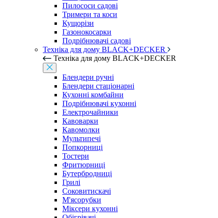
Пилососи садові
Тримери та коси
Кущорізи
Газонокосарки
Подрібнювачі садові
Техніка для дому BLACK+DECKER
Техніка для дому BLACK+DECKER
Блендери ручні
Блендери стаціонарні
Кухонні комбайни
Подрібнювачі кухонні
Електрочайники
Кавоварки
Кавомолки
Мультипечі
Попкорниці
Тостери
Фритюрниці
Бутербродниці
Грилі
Соковитискачі
М'ясорубки
Міксери кухонні
Обігрівачі