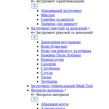
Інструмент оздоблювальний
Допоміжний інструмент
Міксери
Скребки та шпателі
Тримери для ламінату
Інструмент ріжучий та затискний
Інструмент ріжучий та затискний
Захоплення регульовані
Ножі будівельні
Ножі для рейсмусу та рубанка
Ножівки Пили Лобзики
Ножиці ручні
Склорізи
Струбцини
Стусла
Тиски
Труборізи
Інструмент універсальний Multi-Tool
Витратні матеріали
Витратні матеріали
Абразивні круги
Алмазні круги