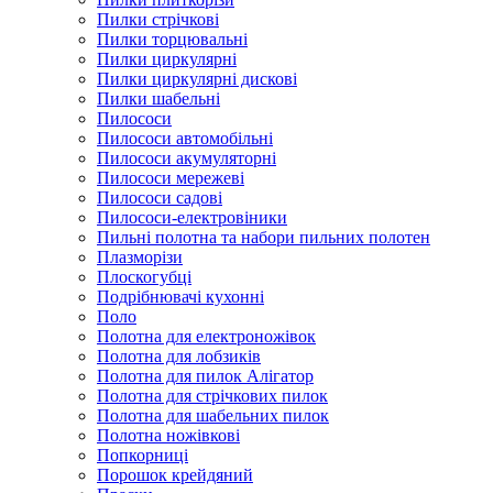
Пилки стрічкові
Пилки торцювальні
Пилки циркулярні
Пилки циркулярні дискові
Пилки шабельні
Пилососи
Пилососи автомобільні
Пилососи акумуляторні
Пилососи мережеві
Пилососи садові
Пилососи-електровіники
Пильні полотна та набори пильних полотен
Плазморізи
Плоскогубці
Подрібнювачі кухонні
Поло
Полотна для електроножівок
Полотна для лобзиків
Полотна для пилок Алігатор
Полотна для стрічкових пилок
Полотна для шабельних пилок
Полотна ножівкові
Попкорниці
Порошок крейдяний