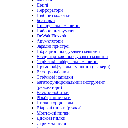
Дрилі
Перфоратори
Відбійні молотки
Болгарки
Полірувальні машини
Набори інструментів
DeWalt Flexvolt
Акумулятори
Зарядні пристрої
Вібраційні шліфувальні машини
Ексцентрикові шліфувальні машини
Стрічкові шліфувальні машини
Прямошліфувальні машини (гравери)
Електрорубанки
Стрічкові напилки
Багатофункціональний інструмент
(реноватори)
Електролобзики
Різьбярі шпильки
Пилки торцювальні
Відрізні пилки (різаки)
Монтажні пилки
Дискові пилки
Стрічкові пили