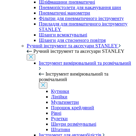
Шліфмашини пневматичні
Пневмопістолети для накачування шин
Пневматичні манометри
Фільтри для пневматичного інструменту
Приладдя для пневматичного інструменту
STANLEY
Шланги всмоктувальні
Шланги для стисненого повітря
Ручний інструмент та аксесуари STANLEY
Ручний інструмент та аксесуари STANLEY
Інструмент вимірювальний та розмічальний
Інструмент вимірювальний та
розмічальний
Кутники
Лінійки
Мультиметри
Порошок крейдяний
Рівні
Рулетки
Шнури розмічувальні
Штативи
Інструмент для автомобілістів