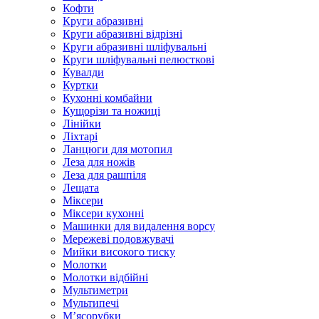
Кофти
Круги абразивні
Круги абразивні відрізні
Круги абразивні шліфувальні
Круги шліфувальні пелюсткові
Кувалди
Куртки
Кухонні комбайни
Кущорізи та ножиці
Лінійки
Ліхтарі
Ланцюги для мотопил
Леза для ножів
Леза для рашпіля
Лещата
Міксери
Міксери кухонні
Машинки для видалення ворсу
Мережеві подовжувачі
Мийки високого тиску
Молотки
Молотки відбійні
Мультиметри
Мультипечі
М’ясорубки