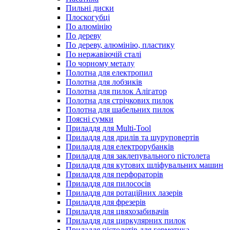
Пильні диски
Плоскогубці
По алюмінію
По дереву
По дереву, алюмінію, пластику
По нержавіючій сталі
По чорному металу
Полотна для електропил
Полотна для лобзиків
Полотна для пилок Алігатор
Полотна для стрічкових пилок
Полотна для шабельних пилок
Поясні сумки
Приладдя для Multi-Tool
Приладдя для дрилів та шуруповертів
Приладдя для електрорубанків
Приладдя для заклепувального пістолета
Приладдя для кутових шліфувальних машин
Приладдя для перфораторів
Приладдя для пилососів
Приладдя для ротаційних лазерів
Приладдя для фрезерів
Приладдя для цвяхозабивачів
Приладдя для циркулярних пилок
Приладдя пістолетів для герметика