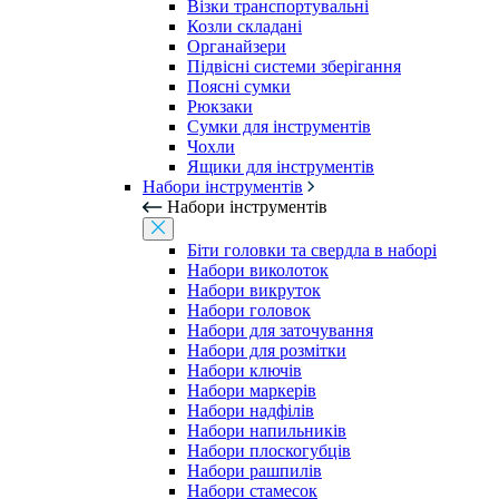
Візки транспортувальні
Козли складані
Органайзери
Підвісні системи зберігання
Поясні сумки
Рюкзаки
Сумки для інструментів
Чохли
Ящики для інструментів
Набори інструментів
Набори інструментів
Біти головки та свердла в наборі
Набори виколоток
Набори викруток
Набори головок
Набори для заточування
Набори для розмітки
Набори ключів
Набори маркерів
Набори надфілів
Набори напильників
Набори плоскогубців
Набори рашпилів
Набори стамесок