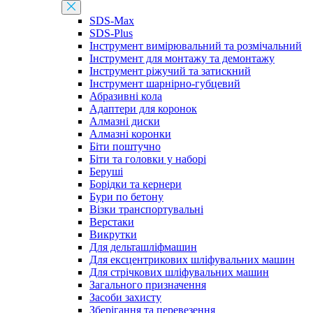
SDS-Max
SDS-Plus
Інструмент вимірювальний та розмічальний
Інструмент для монтажу та демонтажу
Інструмент ріжучий та затискний
Інструмент шарнірно-губцевий
Абразивні кола
Адаптери для коронок
Алмазні диски
Алмазні коронки
Біти поштучно
Біти та головки у наборі
Беруші
Борідки та кернери
Бури по бетону
Візки транспортувальні
Верстаки
Викрутки
Для дельташліфмашин
Для ексцентрикових шліфувальних машин
Для стрічкових шліфувальних машин
Загального призначення
Засоби захисту
Зберігання та перевезення