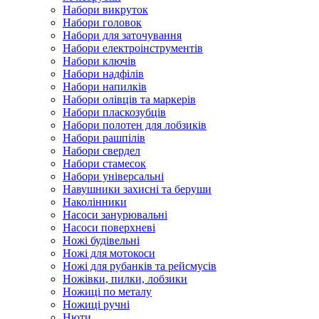
Набори викруток
Набори головок
Набори для заточування
Набори електроінструментів
Набори ключів
Набори надфілів
Набори напилків
Набори олівців та маркерів
Набори пласкозубців
Набори полотен для лобзиків
Набори рашпілів
Набори свердел
Набори стамесок
Набори універсальні
Навушники захисні та беруши
Наколінники
Насоси занурювальні
Насоси поверхневі
Ножі будівельні
Ножі для мотокоси
Ножі для рубанків та рейсмусів
Ножівки, пилки, лобзики
Ножиці по металу
Ножиці ручні
Нюти