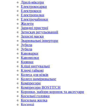
Дрилі-міксери
Електрокосарки
Електрокоси
Електропилки
Електрочайники
Жилети
Зарядні пристрої
Затискач регульований
Захисні маски
Зварювальні інвертори
Зубила
Зубила
Кавоварки
Кавомолки
Киянки
Кліщі нютувальні
Ключі гайкові
Колеса для візків
Колесо вимірювальне
Компресори
Компресори BOSTITCH
Коронки, набори коронок та аксесуари
Косильні головки
Косильна жилка
Косинці