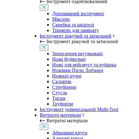
Інструмент оздоблювальний
Допоміжний інструмент
Міксери
Скребки та шпателі
Тримери для ламінату
Інструмент ріжучий та затискний
Інструмент ріжучий та затискний
Захоплення регульовані
Ножі будівельні
Ножі для рейсмусу та рубанка
Ножівки Пили Лобзики
Ножиці ручні
Склорізи
Струбцини
Стусла
Тиски
Труборізи
Інструмент універсальний Multi-Tool
Витратні матеріали
Витратні матеріали
Абразивні круги
Алмазні круги