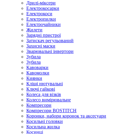
Дрилі-міксери
Електрокосарки
Електрокоси
Електропилки
Електрочайники
Жилети
Зарядні пристрої
Затискач регульований
Захисні маски
Зварювальні інвертори
Зубила
Зубила
Кавоварки
Кавомолки
Киянки
Кліщі нютувальні
Ключі гайкові
Колеса для візків
Колесо вимірювальне
Компресори
Компресори BOSTITCH
Коронки, набори коронок та аксесуари
Косильні головки
Косильна жилка
Косинці