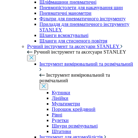
Шліфмашини пневматичні
Пневмопістолети для накачування шин
Пневматичні манометри
Фільтри для пневматичного інструменту
Приладдя для пневматичного інструменту
STANLEY
Шланги всмоктувальні
Шланги для стисненого повітря
Ручний інструмент та аксесуари STANLEY
Ручний інструмент та аксесуари STANLEY
Інструмент вимірювальний та розмічальний
Інструмент вимірювальний та
розмічальний
Кутники
Лінійки
Мультиметри
Порошок крейдяний
Рівні
Рулетки
Шнури розмічувальні
Штативи
Інструмент для автомобілістів