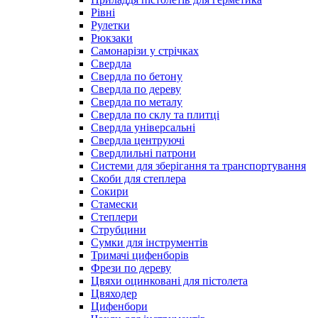
Рівні
Рулетки
Рюкзаки
Самонарізи у стрічках
Свердла
Свердла по бетону
Свердла по дереву
Свердла по металу
Свердла по склу та плитці
Свердла універсальні
Свердла центруючі
Свердлильні патрони
Системи для зберігання та транспортування
Скоби для степлера
Сокири
Стамески
Степлери
Струбцини
Сумки для інструментів
Тримачі цифенборів
Фрези по дереву
Цвяхи оцинковані для пістолета
Цвяходер
Цифенбори