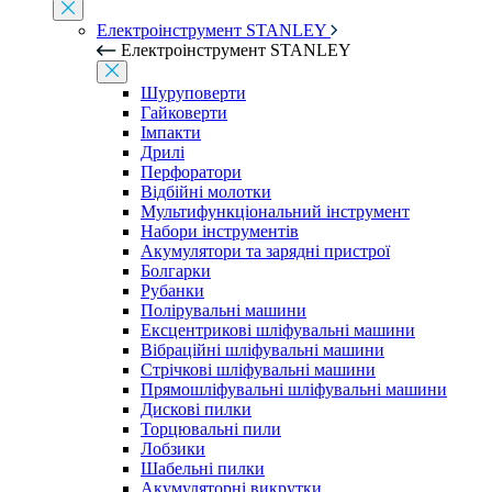
Електроінструмент STANLEY
Електроінструмент STANLEY
Шуруповерти
Гайковерти
Імпакти
Дрилі
Перфоратори
Відбійні молотки
Мультифункціональний інструмент
Набори інструментів
Акумулятори та зарядні пристрої
Болгарки
Рубанки
Полірувальні машини
Ексцентрикові шліфувальні машини
Вібраційні шліфувальні машини
Стрічкові шліфувальні машини
Прямошліфувальні шліфувальні машини
Дискові пилки
Торцювальні пили
Лобзики
Шабельні пилки
Акумуляторні викрутки