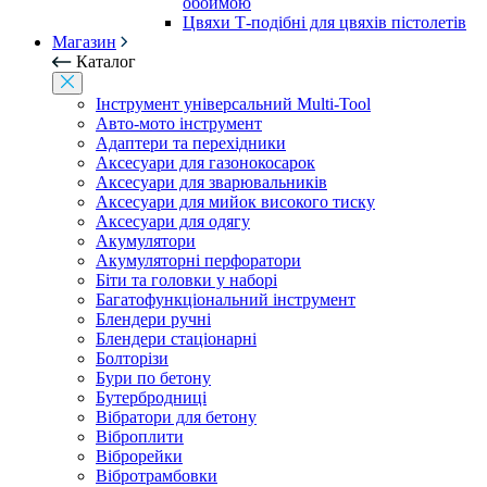
обоймою
Цвяхи Т-подібні для цвяхів пістолетів
Магазин
Каталог
Інструмент універсальний Multi-Tool
Авто-мото інструмент
Адаптери та перехідники
Аксесуари для газонокосарок
Аксесуари для зварювальників
Аксесуари для мийок високого тиску
Аксесуари для одягу
Акумулятори
Акумуляторні перфоратори
Біти та головки у наборі
Багатофункціональний інструмент
Блендери ручні
Блендери стаціонарні
Болторізи
Бури по бетону
Бутербродниці
Вібратори для бетону
Віброплити
Віброрейки
Вібротрамбовки