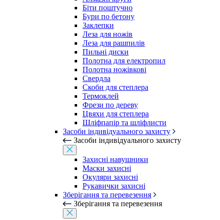
Біти поштучно
Бури по бетону
Заклепки
Леза для ножів
Леза для рашпилів
Пильні диски
Полотна для електропил
Полотна ножівкові
Свердла
Скоби для степлера
Термоклей
Фрези по дереву
Цвяхи для степлера
Шліфпапір та шліфлисти
Засоби індивідуального захисту
Засоби індивідуального захисту
Захисні навушники
Маски захисні
Окуляри захисні
Рукавички захисні
Зберігання та перевезення
Зберігання та перевезення