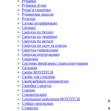
Рубанки
Рубанки ручні
Руківʼя і воротки
Рукавички захисні
Рулетки
Садові подрібнювачі
Світшот
Свердла по бетону
Свердла по деревині
Свердла по металу
Свердла по склу та плитці
Свердла універсальні
Свердла центрувальні
Секатори
Системи зберігання і транспортування
Склорізи
Скоби BOSTITCH
Скоби для степлера
Скобозабивачі пневматичні
Скребки і шпадлі
Сокири
Соковитискачі
Спеціальне кріплення BOSTITCH
6
6
6
6
6
6
Стійки сверлильні
Стамески
6
6
6
6
6
6