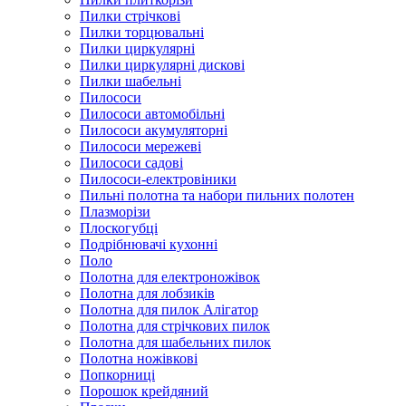
Пилки стрічкові
Пилки торцювальні
Пилки циркулярні
Пилки циркулярні дискові
Пилки шабельні
Пилососи
Пилососи автомобільні
Пилососи акумуляторні
Пилососи мережеві
Пилососи садові
Пилососи-електровіники
Пильні полотна та набори пильних полотен
Плазморізи
Плоскогубці
Подрібнювачі кухонні
Поло
Полотна для електроножівок
Полотна для лобзиків
Полотна для пилок Алігатор
Полотна для стрічкових пилок
Полотна для шабельних пилок
Полотна ножівкові
Попкорниці
Порошок крейдяний