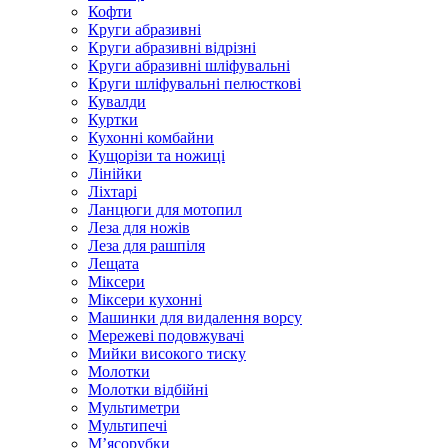
Кофти
Круги абразивні
Круги абразивні відрізні
Круги абразивні шліфувальні
Круги шліфувальні пелюсткові
Кувалди
Куртки
Кухонні комбайни
Кущорізи та ножиці
Лінійки
Ліхтарі
Ланцюги для мотопил
Леза для ножів
Леза для рашпіля
Лещата
Міксери
Міксери кухонні
Машинки для видалення ворсу
Мережеві подовжувачі
Мийки високого тиску
Молотки
Молотки відбійні
Мультиметри
Мультипечі
М’ясорубки