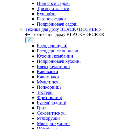
Пилососи садові
Тримери та коси
Кущорізи
Газонокосарки
Подрібнювачі садові
Техніка для дому BLACK+DECKER
Техніка для дому BLACK+DECKER
Блендери ручні
Блендери стаціонарні
Кухонні комбайни
Подрібнювачі кухонні
Електрочайники
Кавоварки
Кавомолки
Мультипечі
Попкорниці
Тостери
Фритюрниці
Бутербродниці
Грилі
Соковитискачі
М'ясорубки
Міксери кухонні
Обігрівачі