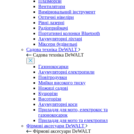
Плазморізи
Вентилятори
Вимірювальний інструмент
Оптичні нівеліри
Рівні лазерні
Радіоприймачі
Портативні колонки Bluetooth
Акумуляторні ліхтарі
Міксери будівельні
Садова техніка DeWALT
Садова техніка DeWALT
Газонокосарки
Акумуляторні електропили
Повітродувки
Мийки високого тиску
Ножиці садові
Кущорізи
Висоторізи
Акумуляторні коси
Приладдя для мото, електрокос та
газонокосарок
Приладдя для мото та електропил
Фірмові аксесуари DeWALT
Фірмові аксесуари DeWALT