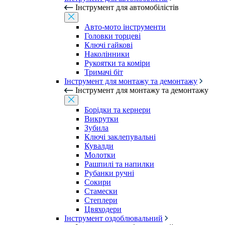
Інструмент для автомобілістів
Авто-мото інструменти
Головки торцеві
Ключі гайкові
Наколінники
Рукоятки та коміри
Тримачі біт
Інструмент для монтажу та демонтажу
Інструмент для монтажу та демонтажу
Борідки та кернери
Викрутки
Зубила
Ключі заклепувальні
Кувалди
Молотки
Рашпилі та напилки
Рубанки ручні
Сокири
Стамески
Степлери
Цвяходери
Інструмент оздоблювальний