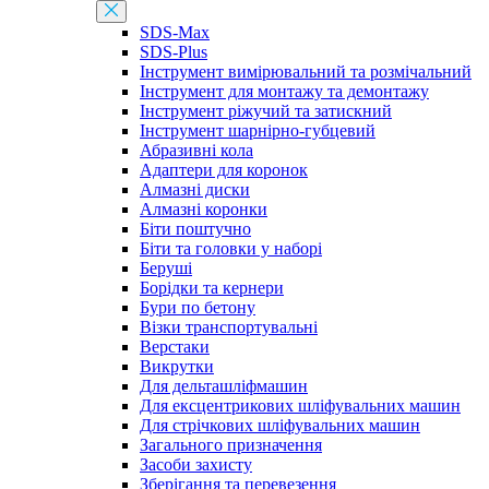
SDS-Max
SDS-Plus
Інструмент вимірювальний та розмічальний
Інструмент для монтажу та демонтажу
Інструмент ріжучий та затискний
Інструмент шарнірно-губцевий
Абразивні кола
Адаптери для коронок
Алмазні диски
Алмазні коронки
Біти поштучно
Біти та головки у наборі
Беруші
Борідки та кернери
Бури по бетону
Візки транспортувальні
Верстаки
Викрутки
Для дельташліфмашин
Для ексцентрикових шліфувальних машин
Для стрічкових шліфувальних машин
Загального призначення
Засоби захисту
Зберігання та перевезення