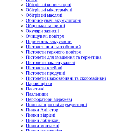
Обігрівачі конвекторні
Обігрівачі мікатермічні
Обігрівачі масляні
Обприскувачі акумуляторні
Обценьки та щипці
Окуляри захисні
Очищувачі повітря
Підйомник вакуумний
Пістолет шпилькозабивний
Пістолети гарячого повітря
Пістолети для змащення та герметика
Пістолети заклепувальні
Пістолети клейові
Пістолети продувні
Пістолети цвяхозабивні та скобозабивні
Парові щітки
Пасатижі
Паяльники
Перфоратори мережеві
Пили ланцюгові акумуляторні
Пилки Алігатор
Пилки відрізні
Пилки лобзикові
Пилки монтажні
Пилки плиткорізи