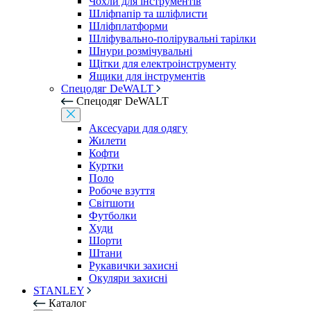
Чохли для інструментів
Шліфпапір та шліфлисти
Шліфплатформи
Шліфувально-полірувальні тарілки
Шнури розмічувальні
Щітки для електроінструменту
Ящики для інструментів
Спецодяг DeWALT
Спецодяг DeWALT
Аксесуари для одягу
Жилети
Кофти
Куртки
Поло
Робоче взуття
Світшоти
Футболки
Худи
Шорти
Штани
Рукавички захисні
Окуляри захисні
STANLEY
Каталог