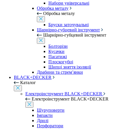
Набори універсальні
Обробка металу
Обробка металу
Бруски заточувальні
Шарнірно-губцевий інструмент
Шарнірно-губцевий інструмент
Болторізи
Кусачки
Пасатижі
Плоскогубці
Щипці зняття ізоляції
Драбини та стрем’янки
BLACK+DECKER
Каталог
Електроінструмент BLACK+DECKER
Електроінструмент BLACK+DECKER
Шуруповерти
Імпакти
Дрилі
Перфоратори