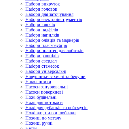
Набори викруток
Набори головок
Набори для заточування
Набори електроінструментів
Набори ключів
Набори надфілів
Набори напилків
Набори олівців та маркерів
Набори пласкозубців
Набори полотен для лобзиків
Набори рашпілів
Набори свердел
Набори стамесок
Набори універсальні
Навушники захисні та беруши
Наколінники
Насоси занурювальні
Насоси поверхневі
Ножі будівельні
Ножі для мотокоси
Ножі для рубанків та рейсмусів
Ножівки, пилки, лобзики
Ножиці по металу
Ножиці ручні
Нюти