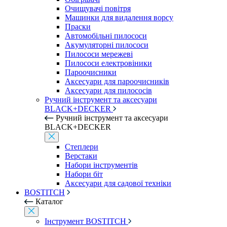
Очищувачі повітря
Машинки для видалення ворсу
Праски
Автомобільні пилососи
Акумуляторні пилососи
Пилососи мережеві
Пилососи електровіники
Пароочисники
Аксесуари для пароочисників
Аксесуари для пилососів
Ручний інструмент та аксесуари
BLACK+DECKER
Ручний інструмент та аксесуари
BLACK+DECKER
Степлери
Верстаки
Набори інструментів
Набори біт
Аксесуари для садової техніки
BOSTITCH
Каталог
Інструмент BOSTITCH