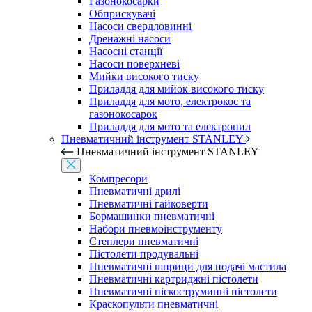
Газонокосарки
Обприскувачі
Насоси свердловинні
Дренажні насоси
Насосні станції
Насоси поверхневі
Мийки високого тиску
Приладдя для мийок високого тиску
Приладдя для мото, електрокос та
газонокосарок
Приладдя для мото та електропил
Пневматичний інструмент STANLEY
Пневматичний інструмент STANLEY
Компресори
Пневматичні дрилі
Пневматичні гайковерти
Бормашинки пневматичні
Набори пневмоінструменту
Степлери пневматичні
Пістолети продувальні
Пневматичні шприци для подачі мастила
Пневматичні картриджні пістолети
Пневматичні піскоструминні пістолети
Краскопульти пневматичні