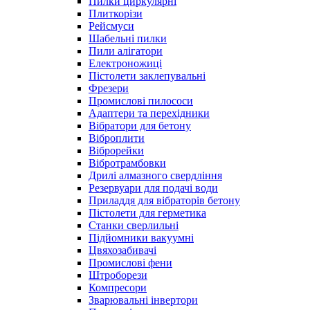
Пилки циркулярні
Плиткорізи
Рейсмуси
Шабельні пилки
Пили алігатори
Електроножиці
Пістолети заклепувальні
Фрезери
Промислові пилососи
Адаптери та перехідники
Вібратори для бетону
Віброплити
Віброрейки
Вібротрамбовки
Дрилі алмазного свердління
Резервуари для подачі води
Приладдя для вібраторів бетону
Пістолети для герметика
Станки сверлильні
Підйомники вакуумні
Цвяхозабивачі
Промислові фени
Штроборези
Компресори
Зварювальні інвертори