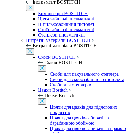
Інструмент BOSTITCH
Компресори BOSTITCH
Цвяхозабивачі пневматичні
Шпилькозабивний пістолет
Скобозабивачі пневматичні
Степлери пневматичні
Витратні матеріали BOSTITCH
Витратні матеріали BOSTITCH
Скоби BOSTITCH
Скоби BOSTITCH
Скоби для пакувального степлера
Скоби для скобозабивного пістолета
Скоби для степлерів
Цвяхи Bostitch
Цвяхи Bostitch
Цвяхи для цвяхів для підлогових
покриттів
Цвяхи для цвяхів-забивачів з
барабанною обоймою
Цвяхи для цвяхів-забивачів з прямою