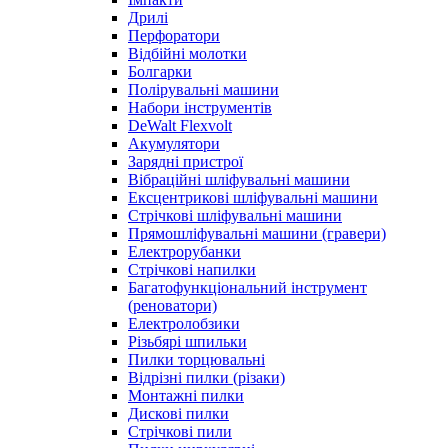
Дрилі
Перфоратори
Відбійні молотки
Болгарки
Полірувальні машини
Набори інструментів
DeWalt Flexvolt
Акумулятори
Зарядні пристрої
Вібраційні шліфувальні машини
Ексцентрикові шліфувальні машини
Стрічкові шліфувальні машини
Прямошліфувальні машини (гравери)
Електрорубанки
Стрічкові напилки
Багатофункціональний інструмент
(реноватори)
Електролобзики
Різьбярі шпильки
Пилки торцювальні
Відрізні пилки (різаки)
Монтажні пилки
Дискові пилки
Стрічкові пили