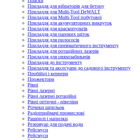
Праски
Приладдя для вібраторів для бетону
Приладдя для Multi-Tool DeWALT
Приладдя для Multi-Tool побутової
Приладдя для акумуляторних викруток
Приладдя для краскопультів
Приладдя для парових щіток
Приладдя для пилососів
Приладдя для пневматичного інструменту
Приладдя для ротаційних лазерів
Приладдя для цвяхозабивачів
Приладдя до інструменту
Приладдя та аксесуари до садового інструменту
Пробійці і кернери
Прожектори
Рівні
Рівні лазерні
Рівні лазерні ротаційні
Рівні оптичні - нівеліри
Різчики шпильок
Радіоприймачі промислові
Рашпилі і напилки
Резервуар для подачі води
Рейсмуси
Рейсмуси