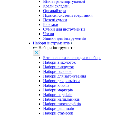
Візки транспортувальні
Козли складані
Органайзери
Підвісні системи зберігання
Поясні сумки
Рюкзаки
Сумки для інструментів
Чохли
Ящики для інструментів
Набори інструментів
Набори інструментів
Біти головки та свердла в наборі
Набори виколоток
Набори викруток
Набори головок
Набори для заточування
Набори для розмітки
Набори ключів
Набори маркерів
Набори надфілів
Набори напильників
Набори плоскогубців
Набори рашпилів
Набори стамесок