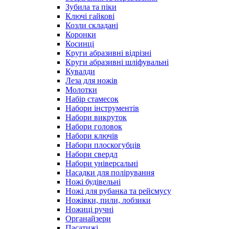
Зубила та піки
Ключі гайкові
Козли складані
Коронки
Косинці
Круги абразивні відрізні
Круги абразивні шліфувальні
Кувалди
Леза для ножів
Молотки
Набір стамесок
Набори інструментів
Набори викруток
Набори головок
Набори ключів
Набори плоскогубців
Набори свердл
Набори універсальні
Насадки для полірування
Ножі будівельні
Ножі для рубанка та рейсмусу
Ножівки, пили, лобзики
Ножиці ручні
Органайзери
Пасатижі