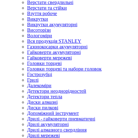
Верстати свердлильні
Верстати та стійки
Взуття робоче
Викрутки
Викрутки акумуляторні
Висоторізи
Вологоміри
Вся продукція STANLEY
Газонокосарки акумуляторні
Гайковерти акумуляторні
Гайковерти мережеві
Головки торцеві
Головки торцеві та набори головок
Гострозубці
Грилі
Далекоміри
Детектори неоднорідностей
Детектори тепла
Диски алмазні
Диски пилкові
Допоміжний інструмент
Дрилі - гайковерти пневматичні
Дрилі акумуляторні
Дрилі алмазного свердління
Дрилі мережеві