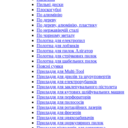
Пильні диски
Плоскогубці
По алюмінію
По дереву
По дереву, алюмінію, пластику
По нержавіючій сталі
По чорному металу
Полотна для електропил
Полотна для лобзиків
Полотна для пилок Алігатор
Полотна для стрічкових пилок
Полотна для шабельних пилок
Поясні сумки
Приладдя для Multi-Tool
Приладдя для дрилів та шуруповертів
Приладдя для електрорубанків
Приладдя для заклепувального пістолета
Приладдя для кутових шліфувальних машин
Приладдя для перфораторів
Приладдя для пилососів
Приладдя для ротаційних лазерів
Приладдя для фрезерів
Приладдя для цвяхозабивачів
Приладдя для циркулярних пилок
Приладдя пістолетів для герметика