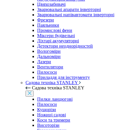
Цвяхозабивачі
Зварювальні апарати інверторні
Зварювальні напівавтомати інверторні
Фрезери
Паяльники
Промислові фени
Міксери будівельні
Ліхтарі акумуляторні
Детектори неоднорідностей
Вологоміри
Дальноміри
Лазери
Вентилятори
Пилососи
Приладдя для інструменту
Садова техніка STANLEY
Садова техніка STANLEY
Пилки ланцюгові
Пилососи
Кущорізи
Ножиці садові
Коси та тримери
Висоторізи