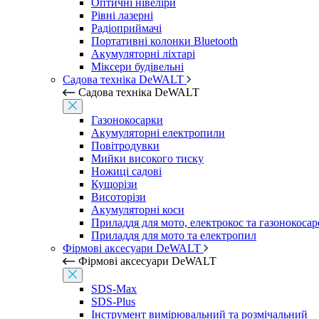
Оптичні нівеліри
Рівні лазерні
Радіоприймачі
Портативні колонки Bluetooth
Акумуляторні ліхтарі
Міксери будівельні
Садова техніка DeWALT
Садова техніка DeWALT
Газонокосарки
Акумуляторні електропили
Повітродувки
Мийки високого тиску
Ножиці садові
Кущорізи
Висоторізи
Акумуляторні коси
Приладдя для мото, електрокос та газонокосар
Приладдя для мото та електропил
Фірмові аксесуари DeWALT
Фірмові аксесуари DeWALT
SDS-Max
SDS-Plus
Інструмент вимірювальний та розмічальний