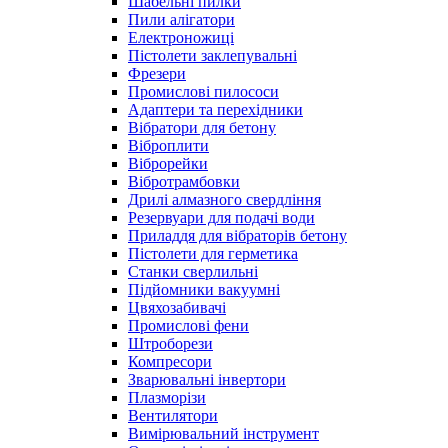
Шабельні пилки
Пили алігатори
Електроножиці
Пістолети заклепувальні
Фрезери
Промислові пилососи
Адаптери та перехідники
Вібратори для бетону
Віброплити
Віброрейки
Вібротрамбовки
Дрилі алмазного свердління
Резервуари для подачі води
Приладдя для вібраторів бетону
Пістолети для герметика
Станки сверлильні
Підйомники вакуумні
Цвяхозабивачі
Промислові фени
Штроборези
Компресори
Зварювальні інвертори
Плазморізи
Вентилятори
Вимірювальний інструмент