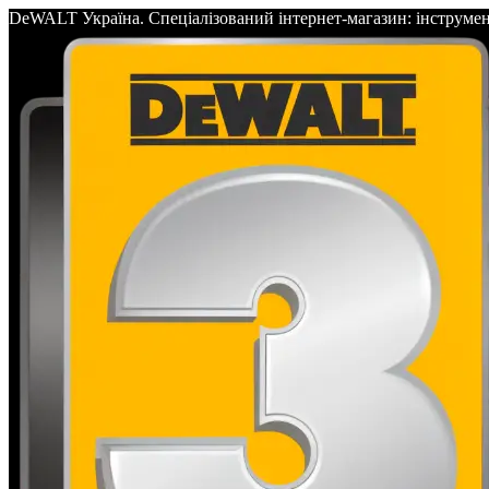
DeWALT Україна. Спеціалізований інтернет-магазин: інс