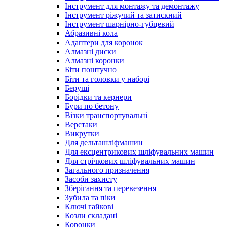
Інструмент для монтажу та демонтажу
Інструмент ріжучий та затискний
Інструмент шарнірно-губцевий
Абразивні кола
Адаптери для коронок
Алмазні диски
Алмазні коронки
Біти поштучно
Біти та головки у наборі
Беруші
Борідки та кернери
Бури по бетону
Візки транспортувальні
Верстаки
Викрутки
Для дельташліфмашин
Для ексцентрикових шліфувальних машин
Для стрічкових шліфувальних машин
Загального призначення
Засоби захисту
Зберігання та перевезення
Зубила та піки
Ключі гайкові
Козли складані
Коронки