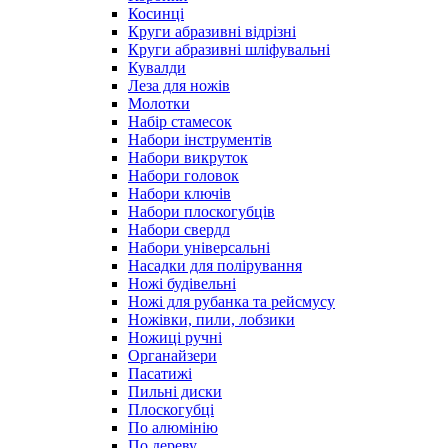
Косинці
Круги абразивні відрізні
Круги абразивні шліфувальні
Кувалди
Леза для ножів
Молотки
Набір стамесок
Набори інструментів
Набори викруток
Набори головок
Набори ключів
Набори плоскогубців
Набори свердл
Набори універсальні
Насадки для полірування
Ножі будівельні
Ножі для рубанка та рейсмусу
Ножівки, пили, лобзики
Ножиці ручні
Органайзери
Пасатижі
Пильні диски
Плоскогубці
По алюмінію
По дереву