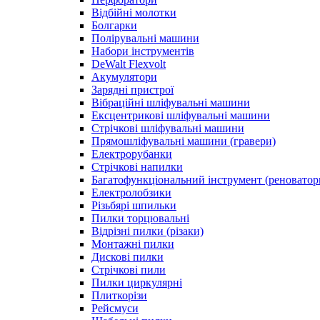
Відбійні молотки
Болгарки
Полірувальні машини
Набори інструментів
DeWalt Flexvolt
Акумулятори
Зарядні пристрої
Вібраційні шліфувальні машини
Ексцентрикові шліфувальні машини
Стрічкові шліфувальні машини
Прямошліфувальні машини (гравери)
Електрорубанки
Стрічкові напилки
Багатофункціональний інструмент (реноватор
Електролобзики
Різьбярі шпильки
Пилки торцювальні
Відрізні пилки (різаки)
Монтажні пилки
Дискові пилки
Стрічкові пили
Пилки циркулярні
Плиткорізи
Рейсмуси