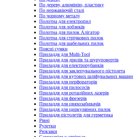
По дереву, алюмінію, пластику
По нержавіючій сталі
По чорному металу
Полотна для електропил
Полотна для лобзиків
Полотна для пилок Алігатор
Полотна для стрічкових пилок
Полотна для шабельних пилок
Поясні сумки
Приладдя для Multi-Tool
Приладдя для дрилів та шуруповертів
Приладдя для електрорубанків
Приладдя для заклепувального пістолета
Приладдя для кутових шліфувальних машин
Приладдя для перфораторів
Приладдя для пилососів
Приладдя для ротаційних лазерів
Приладдя для фрезерів
Приладдя для цвяхозабивачів
Приладдя для циркулярних пилок
Приладдя пістолетів для герметика
Рівні
Рулетки
Рюкзаки
Самонарізи у стрічках