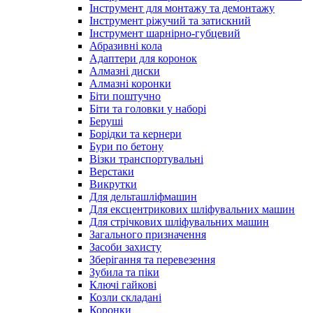
Інструмент для монтажу та демонтажу
Інструмент ріжучий та затискний
Інструмент шарнірно-губцевий
Абразивні кола
Адаптери для коронок
Алмазні диски
Алмазні коронки
Біти поштучно
Біти та головки у наборі
Беруші
Борідки та кернери
Бури по бетону
Візки транспортувальні
Верстаки
Викрутки
Для дельташліфмашин
Для ексцентрикових шліфувальних машин
Для стрічкових шліфувальних машин
Загального призначення
Засоби захисту
Зберігання та перевезення
Зубила та піки
Ключі гайкові
Козли складані
Коронки