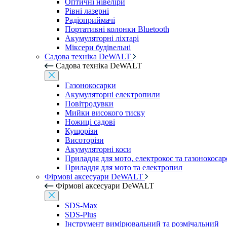
Оптичні нівеліри
Рівні лазерні
Радіоприймачі
Портативні колонки Bluetooth
Акумуляторні ліхтарі
Міксери будівельні
Садова техніка DeWALT
Садова техніка DeWALT
Газонокосарки
Акумуляторні електропили
Повітродувки
Мийки високого тиску
Ножиці садові
Кущорізи
Висоторізи
Акумуляторні коси
Приладдя для мото, електрокос та газонокосар
Приладдя для мото та електропил
Фірмові аксесуари DeWALT
Фірмові аксесуари DeWALT
SDS-Max
SDS-Plus
Інструмент вимірювальний та розмічальний