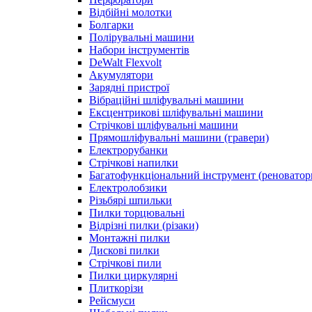
Відбійні молотки
Болгарки
Полірувальні машини
Набори інструментів
DeWalt Flexvolt
Акумулятори
Зарядні пристрої
Вібраційні шліфувальні машини
Ексцентрикові шліфувальні машини
Стрічкові шліфувальні машини
Прямошліфувальні машини (гравери)
Електрорубанки
Стрічкові напилки
Багатофункціональний інструмент (реноватор
Електролобзики
Різьбярі шпильки
Пилки торцювальні
Відрізні пилки (різаки)
Монтажні пилки
Дискові пилки
Стрічкові пили
Пилки циркулярні
Плиткорізи
Рейсмуси