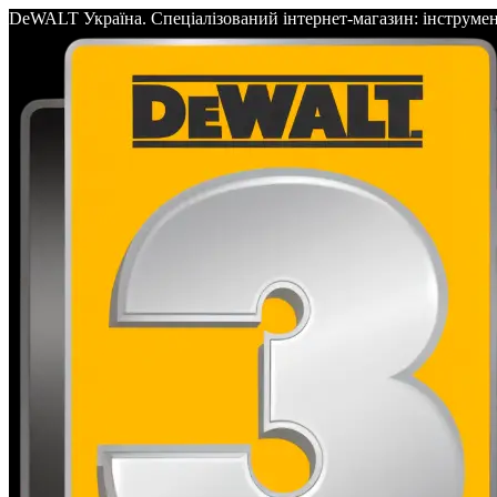
DeWALT Україна. Спеціалізований інтернет-магазин: інс