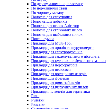
По дереву, алюмінію, пластику
По нержавіючій сталі
По чорному металу
Полотна для електропил
Полотна для лобзиків
Полотна для пилок Алігатор
Полотна для стрічкових пилок
Полотна для шабельних пилок
Поясні сумки
Приладдя для Multi-Tool
Приладдя для дрилів та шуруповертів
Приладдя для електрорубанків
Приладдя для заклепувального пістолета
Приладдя для кутових шліфувальних машин
Приладдя для перфораторів
Приладдя для пилососів
Приладдя для ротаційних лазерів
Приладдя для фрезерів
Приладдя для цвяхозабивачів
Приладдя для циркулярних пилок
Приладдя пістолетів для герметика
Рівні
Рулетки
Рюкзаки
Самонарізи у стрічках