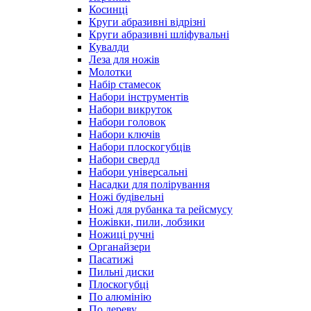
Косинці
Круги абразивні відрізні
Круги абразивні шліфувальні
Кувалди
Леза для ножів
Молотки
Набір стамесок
Набори інструментів
Набори викруток
Набори головок
Набори ключів
Набори плоскогубців
Набори свердл
Набори універсальні
Насадки для полірування
Ножі будівельні
Ножі для рубанка та рейсмусу
Ножівки, пили, лобзики
Ножиці ручні
Органайзери
Пасатижі
Пильні диски
Плоскогубці
По алюмінію
По дереву