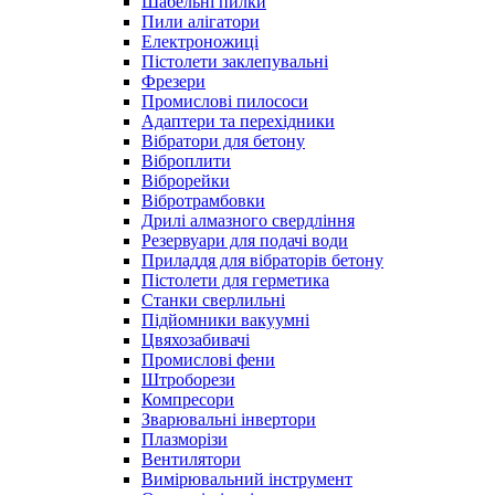
Шабельні пилки
Пили алігатори
Електроножиці
Пістолети заклепувальні
Фрезери
Промислові пилососи
Адаптери та перехідники
Вібратори для бетону
Віброплити
Віброрейки
Вібротрамбовки
Дрилі алмазного свердління
Резервуари для подачі води
Приладдя для вібраторів бетону
Пістолети для герметика
Станки сверлильні
Підйомники вакуумні
Цвяхозабивачі
Промислові фени
Штроборези
Компресори
Зварювальні інвертори
Плазморізи
Вентилятори
Вимірювальний інструмент