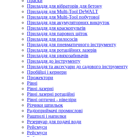
Праски
Приладдя для вібраторів для бетону
Приладдя для Multi-Tool DeWALT
Приладдя для Multi-Tool побутової
Приладдя для акумуляторних викруток
Приладдя для краскопультів
Приладдя для парових щіток
Приладдя для пилососів
Приладдя для пневматичного інструменту
Приладдя для ротаційних лазерів
Приладдя для цвяхозабивачів
Приладдя до інструменту
Приладдя та аксесуари до садового інструменту
Пробійці і кернери
Прожектори
Рівні
Рівні лазерні
Рівні лазерні ротаційні
Рівні оптичні - нівеліри
Різчики шпильок
Радіоприймачі промислові
Рашпилі і напилки
Резервуар для подачі води
Рейсмуси
Рейсмуси