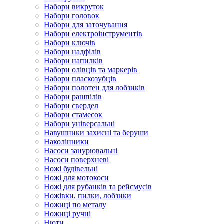
Набори викруток
Набори головок
Набори для заточування
Набори електроінструментів
Набори ключів
Набори надфілів
Набори напилків
Набори олівців та маркерів
Набори пласкозубців
Набори полотен для лобзиків
Набори рашпілів
Набори свердел
Набори стамесок
Набори універсальні
Навушники захисні та беруши
Наколінники
Насоси занурювальні
Насоси поверхневі
Ножі будівельні
Ножі для мотокоси
Ножі для рубанків та рейсмусів
Ножівки, пилки, лобзики
Ножиці по металу
Ножиці ручні
Нюти