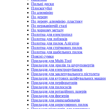
Пильні диски
Плоскогубці
По алюмінію
По дереву
По дереву, алюмінію, пластику
По нержавіючій сталі
По чорному металу
Полотна для електропил
Полотна для лобзиків
Полотна для пилок Алігатор
Полотна для стрічкових пилок
Полотна для шабельних пилок
Поясні сумки
Приладдя для Multi-Tool
Приладдя для дрилів та шуруповертів
Приладдя для електрорубанків
Приладдя для заклепувального пістолета
Приладдя для кутових шліфувальних машин
Приладдя для перфораторів
Приладдя для пилососів
Приладдя для ротаційних лазерів
Приладдя для фрезерів
Приладдя для цвяхозабивачів
Приладдя для циркулярних пилок
Приладдя пістолетів для герметика