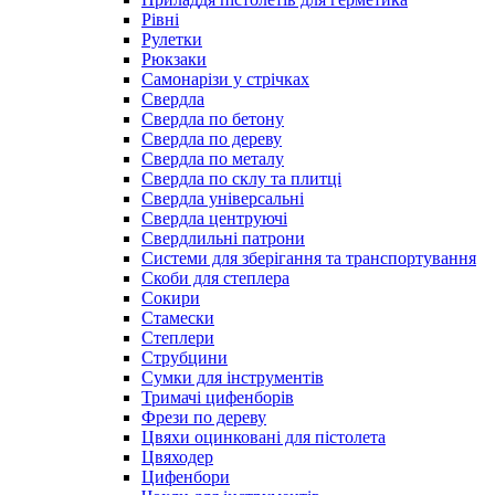
Рівні
Рулетки
Рюкзаки
Самонарізи у стрічках
Свердла
Свердла по бетону
Свердла по дереву
Свердла по металу
Свердла по склу та плитці
Свердла універсальні
Свердла центруючі
Свердлильні патрони
Системи для зберігання та транспортування
Скоби для степлера
Сокири
Стамески
Степлери
Струбцини
Сумки для інструментів
Тримачі цифенборів
Фрези по дереву
Цвяхи оцинковані для пістолета
Цвяходер
Цифенбори