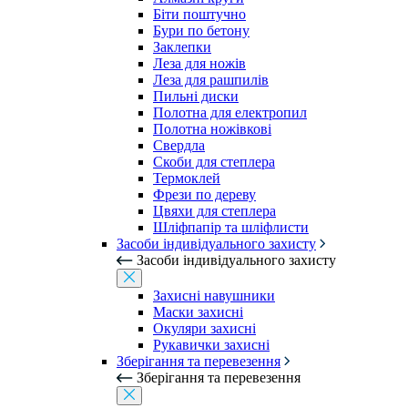
Біти поштучно
Бури по бетону
Заклепки
Леза для ножів
Леза для рашпилів
Пильні диски
Полотна для електропил
Полотна ножівкові
Свердла
Скоби для степлера
Термоклей
Фрези по дереву
Цвяхи для степлера
Шліфпапір та шліфлисти
Засоби індивідуального захисту
Засоби індивідуального захисту
Захисні навушники
Маски захисні
Окуляри захисні
Рукавички захисні
Зберігання та перевезення
Зберігання та перевезення