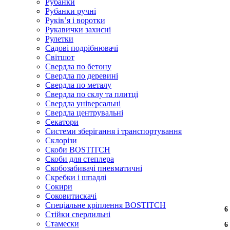
Рубанки
Рубанки ручні
Руківʼя і воротки
Рукавички захисні
Рулетки
Садові подрібнювачі
Світшот
Свердла по бетону
Свердла по деревині
Свердла по металу
Свердла по склу та плитці
Свердла універсальні
Свердла центрувальні
Секатори
Системи зберігання і транспортування
Склорізи
Скоби BOSTITCH
Скоби для степлера
Скобозабивачі пневматичні
Скребки і шпадлі
Сокири
Соковитискачі
Спеціальне кріплення BOSTITCH
6
6
6
6
6
6
6
6
6
6
6
6
Стійки сверлильні
Стамески
6
6
6
6
6
6
6
6
6
6
6
6