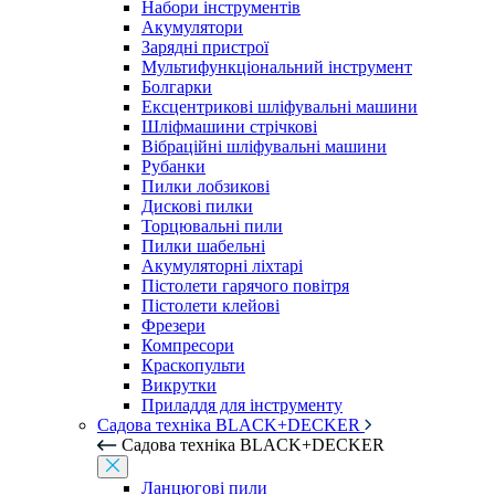
Набори інструментів
Акумулятори
Зарядні пристрої
Мультифункціональний інструмент
Болгарки
Ексцентрикові шліфувальні машини
Шліфмашини стрічкові
Вібраційні шліфувальні машини
Рубанки
Пилки лобзикові
Дискові пилки
Торцювальні пили
Пилки шабельні
Акумуляторні ліхтарі
Пістолети гарячого повітря
Пістолети клейові
Фрезери
Компресори
Краскопульти
Викрутки
Приладдя для інструменту
Садова техніка BLACK+DECKER
Садова техніка BLACK+DECKER
Ланцюгові пили