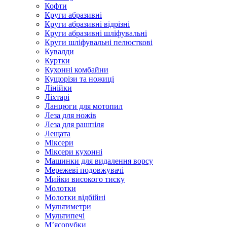
Кофти
Круги абразивні
Круги абразивні відрізні
Круги абразивні шліфувальні
Круги шліфувальні пелюсткові
Кувалди
Куртки
Кухонні комбайни
Кущорізи та ножиці
Лінійки
Ліхтарі
Ланцюги для мотопил
Леза для ножів
Леза для рашпіля
Лещата
Міксери
Міксери кухонні
Машинки для видалення ворсу
Мережеві подовжувачі
Мийки високого тиску
Молотки
Молотки відбійні
Мультиметри
Мультипечі
М’ясорубки