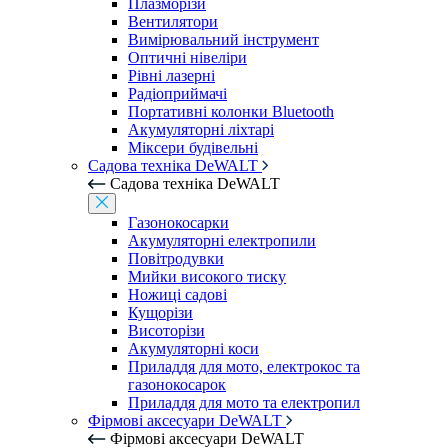
Плазморізи
Вентилятори
Вимірювальний інструмент
Оптичні нівеліри
Рівні лазерні
Радіоприймачі
Портативні колонки Bluetooth
Акумуляторні ліхтарі
Міксери будівельні
Садова техніка DeWALT
Садова техніка DeWALT
Газонокосарки
Акумуляторні електропили
Повітродувки
Мийки високого тиску
Ножиці садові
Кущорізи
Висоторізи
Акумуляторні коси
Приладдя для мото, електрокос та
газонокосарок
Приладдя для мото та електропил
Фірмові аксесуари DeWALT
Фірмові аксесуари DeWALT