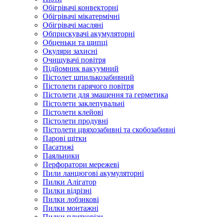
Обігрівачі конвекторні
Обігрівачі мікатермічні
Обігрівачі масляні
Обприскувачі акумуляторні
Обценьки та щипці
Окуляри захисні
Очищувачі повітря
Підйомник вакуумний
Пістолет шпилькозабивний
Пістолети гарячого повітря
Пістолети для змащення та герметика
Пістолети заклепувальні
Пістолети клейові
Пістолети продувні
Пістолети цвяхозабивні та скобозабивні
Парові щітки
Пасатижі
Паяльники
Перфоратори мережеві
Пили ланцюгові акумуляторні
Пилки Алігатор
Пилки відрізні
Пилки лобзикові
Пилки монтажні
Пилки плиткорізи