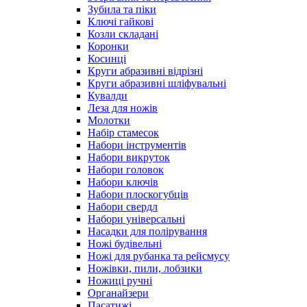
Зубила та піки
Ключі гайкові
Козли складані
Коронки
Косинці
Круги абразивні відрізні
Круги абразивні шліфувальні
Кувалди
Леза для ножів
Молотки
Набір стамесок
Набори інструментів
Набори викруток
Набори головок
Набори ключів
Набори плоскогубців
Набори свердл
Набори універсальні
Насадки для полірування
Ножі будівельні
Ножі для рубанка та рейсмусу
Ножівки, пили, лобзики
Ножиці ручні
Органайзери
Пасатижі