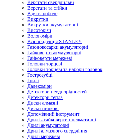
Верстати свердлильні
Верстати та стійки
Взуття робоче
Викрутки
Викрутки акумуляторні
Висоторізи
Вологоміри
Вся продукція STANLEY
Газонокосарки акумуляторні
Гайковерти акумуляторні
Гайковерти мережеві
Головки торцеві
Головки торцеві та набори головок
Гострозубці
Грилі
Далекоміри
Детектори неоднорідностей
Детектори тепла
Диски алмазні
Диски пилкові
Допоміжний інструмент
Дрилі - гайковерти пневматичні
Дрилі акумуляторні
Дрилі алмазного свердління
Дрилі мережеві