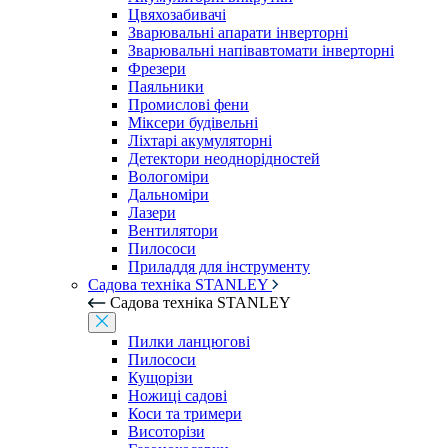
Цвяхозабивачі
Зварювальні апарати інверторні
Зварювальні напівавтомати інверторні
Фрезери
Паяльники
Промислові фени
Міксери будівельні
Ліхтарі акумуляторні
Детектори неоднорідностей
Вологоміри
Дальноміри
Лазери
Вентилятори
Пилососи
Приладдя для інструменту
Садова техніка STANLEY
Садова техніка STANLEY
Пилки ланцюгові
Пилососи
Кущорізи
Ножиці садові
Коси та тримери
Висоторізи