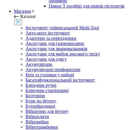
обоймою
Цвяхи Т-подібні для цвяхів пістолетів
Магазин
Каталог
Інструмент універсальний Multi-Tool
Авто-мото інструмент
Адаптери та перехідники
Аксесуари для газонокосарок
Аксесуари для зварювальників
Аксесуари для мийок високого тиску
Аксесуари для одягу
Акумулятори
Акумуляторні перфоратори
Біти та головки у наборі
Багатофункціональний інструмент
Блендери ручні
Блендери стаціонарні
Болторізи
Бури по бетону
Бутербродниці
Вібратори для бетону
Віброплити
Віброрейки
Вібротрамбовки