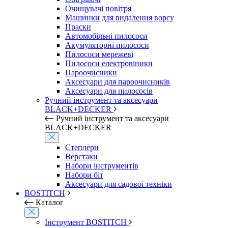
Очищувачі повітря
Машинки для видалення ворсу
Праски
Автомобільні пилососи
Акумуляторні пилососи
Пилососи мережеві
Пилососи електровіники
Пароочисники
Аксесуари для пароочисників
Аксесуари для пилососів
Ручний інструмент та аксесуари
BLACK+DECKER
Ручний інструмент та аксесуари
BLACK+DECKER
Степлери
Верстаки
Набори інструментів
Набори біт
Аксесуари для садової техніки
BOSTITCH
Каталог
Інструмент BOSTITCH