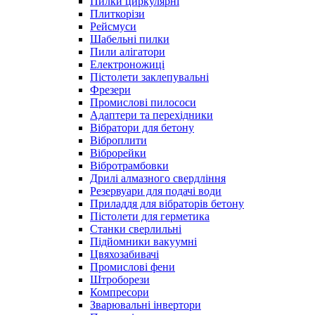
Пилки циркулярні
Плиткорізи
Рейсмуси
Шабельні пилки
Пили алігатори
Електроножиці
Пістолети заклепувальні
Фрезери
Промислові пилососи
Адаптери та перехідники
Вібратори для бетону
Віброплити
Віброрейки
Вібротрамбовки
Дрилі алмазного свердління
Резервуари для подачі води
Приладдя для вібраторів бетону
Пістолети для герметика
Станки сверлильні
Підйомники вакуумні
Цвяхозабивачі
Промислові фени
Штроборези
Компресори
Зварювальні інвертори