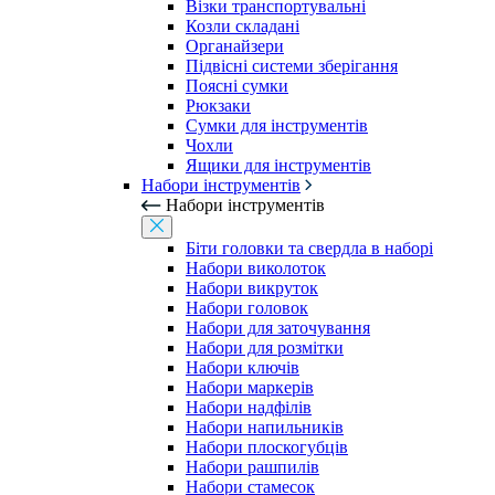
Візки транспортувальні
Козли складані
Органайзери
Підвісні системи зберігання
Поясні сумки
Рюкзаки
Сумки для інструментів
Чохли
Ящики для інструментів
Набори інструментів
Набори інструментів
Біти головки та свердла в наборі
Набори виколоток
Набори викруток
Набори головок
Набори для заточування
Набори для розмітки
Набори ключів
Набори маркерів
Набори надфілів
Набори напильників
Набори плоскогубців
Набори рашпилів
Набори стамесок