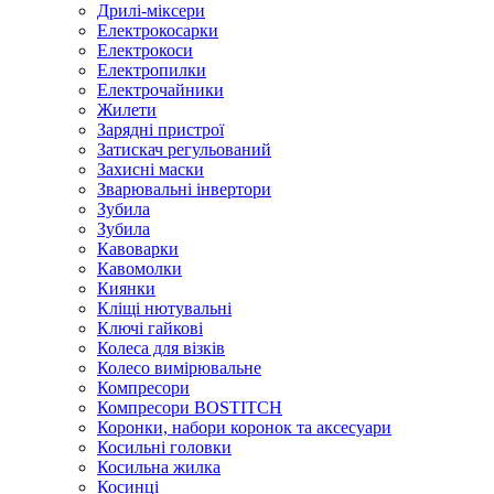
Дрилі-міксери
Електрокосарки
Електрокоси
Електропилки
Електрочайники
Жилети
Зарядні пристрої
Затискач регульований
Захисні маски
Зварювальні інвертори
Зубила
Зубила
Кавоварки
Кавомолки
Киянки
Кліщі нютувальні
Ключі гайкові
Колеса для візків
Колесо вимірювальне
Компресори
Компресори BOSTITCH
Коронки, набори коронок та аксесуари
Косильні головки
Косильна жилка
Косинці