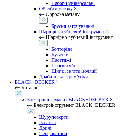
Набори універсальні
Обробка металу
Обробка металу
Бруски заточувальні
Шарнірно-губцевий інструмент
Шарнірно-губцевий інструмент
Болторізи
Кусачки
Пасатижі
Плоскогубці
Щипці зняття ізоляції
Драбини та стрем’янки
BLACK+DECKER
Каталог
Електроінструмент BLACK+DECKER
Електроінструмент BLACK+DECKER
Шуруповерти
Імпакти
Дрилі
Перфоратори