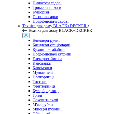
Пилососи садові
Тримери та коси
Кущорізи
Газонокосарки
Подрібнювачі садові
Техніка для дому BLACK+DECKER
Техніка для дому BLACK+DECKER
Блендери ручні
Блендери стаціонарні
Кухонні комбайни
Подрібнювачі кухонні
Електрочайники
Кавоварки
Кавомолки
Мультипечі
Попкорниці
Тостери
Фритюрниці
Бутербродниці
Грилі
Соковитискачі
М'ясорубки
Міксери кухонні
Обігрівачі