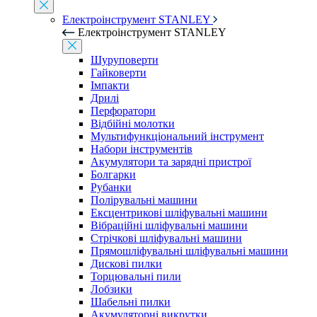
Електроінструмент STANLEY
Електроінструмент STANLEY
Шуруповерти
Гайковерти
Імпакти
Дрилі
Перфоратори
Відбійні молотки
Мультифункціональний інструмент
Набори інструментів
Акумулятори та зарядні пристрої
Болгарки
Рубанки
Полірувальні машини
Ексцентрикові шліфувальні машини
Вібраційні шліфувальні машини
Стрічкові шліфувальні машини
Прямошліфувальні шліфувальні машини
Дискові пилки
Торцювальні пили
Лобзики
Шабельні пилки
Акумуляторні викрутки