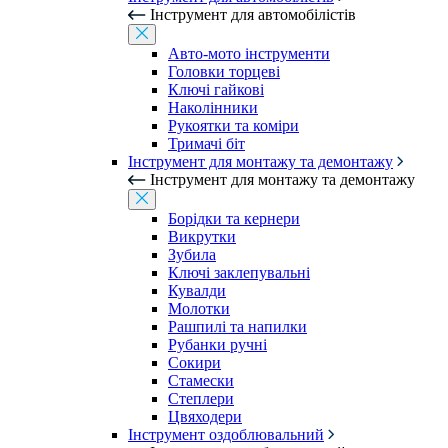
Інструмент для автомобілістів
Авто-мото інструменти
Головки торцеві
Ключі гайкові
Наколінники
Рукоятки та коміри
Тримачі біт
Інструмент для монтажу та демонтажу
Інструмент для монтажу та демонтажу
Борідки та кернери
Викрутки
Зубила
Ключі заклепувальні
Кувалди
Молотки
Рашпилі та напилки
Рубанки ручні
Сокири
Стамески
Степлери
Цвяходери
Інструмент оздоблювальний