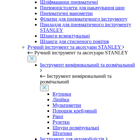
Шліфмашини пневматичні
Пневмопістолети для накачування шин
Пневматичні манометри
Фільтри для пневматичного інструменту
Приладдя для пневматичного інструменту
STANLEY
Шланги всмоктувальні
Шланги для стисненого повітря
Ручний інструмент та аксесуари STANLEY
Ручний інструмент та аксесуари STANLEY
Інструмент вимірювальний та розмічальний
Інструмент вимірювальний та
розмічальний
Кутники
Лінійки
Мультиметри
Порошок крейдяний
Рівні
Рулетки
Шнури розмічувальні
Штативи
Інструмент для автомобілістів