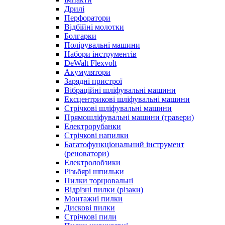
Дрилі
Перфоратори
Відбійні молотки
Болгарки
Полірувальні машини
Набори інструментів
DeWalt Flexvolt
Акумулятори
Зарядні пристрої
Вібраційні шліфувальні машини
Ексцентрикові шліфувальні машини
Стрічкові шліфувальні машини
Прямошліфувальні машини (гравери)
Електрорубанки
Стрічкові напилки
Багатофункціональний інструмент
(реноватори)
Електролобзики
Різьбярі шпильки
Пилки торцювальні
Відрізні пилки (різаки)
Монтажні пилки
Дискові пилки
Стрічкові пили