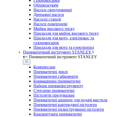
Газонокосарки
Обприскувачі
Насоси свердловинні
Дренажні насоси
Насосні станції
Насоси поверхневі
Мийки високого тиску
Приладдя для мийок високого тиску
Приладдя для мото, електрокос та
газонокосарок
Приладдя для мото та електропил
Пневматичний інструмент STANLEY
Пневматичний інструмент STANLEY
Компресори
Пневматичні дрилі
Пневматичні гайковерти
Бормашинки пневматичні
Набори пневмоінструменту
Степлери пневматичні
Пістолети продувальні
Пневматичні шприци для подачі мастила
Пневматичні картриджні пістолети
Пневматичні піскоструминні пістолети
Краскопульти пневматичні