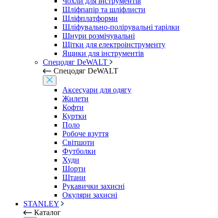
Чохли для інструментів
Шліфпапір та шліфлисти
Шліфплатформи
Шліфувально-полірувальні тарілки
Шнури розмічувальні
Щітки для електроінструменту
Ящики для інструментів
Спецодяг DeWALT
Спецодяг DeWALT
Аксесуари для одягу
Жилети
Кофти
Куртки
Поло
Робоче взуття
Світшоти
Футболки
Худи
Шорти
Штани
Рукавички захисні
Окуляри захисні
STANLEY
Каталог