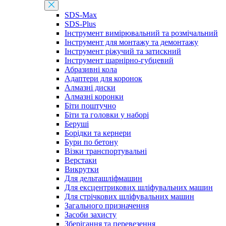
SDS-Max
SDS-Plus
Інструмент вимірювальний та розмічальний
Інструмент для монтажу та демонтажу
Інструмент ріжучий та затискний
Інструмент шарнірно-губцевий
Абразивні кола
Адаптери для коронок
Алмазні диски
Алмазні коронки
Біти поштучно
Біти та головки у наборі
Беруші
Борідки та кернери
Бури по бетону
Візки транспортувальні
Верстаки
Викрутки
Для дельташліфмашин
Для ексцентрикових шліфувальних машин
Для стрічкових шліфувальних машин
Загального призначення
Засоби захисту
Зберігання та перевезення