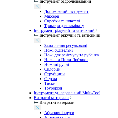
Інструмент оздоблювальний
Допоміжний інструмент
Міксери
Скребки та шпателі
Тримери для ламінату
Інструмент ріжучий та затискний
Інструмент ріжучий та затискний
Захоплення регульовані
Ножі будівельні
Ножі для рейсмусу та рубанка
Ножівки Пили Лобзики
Ножиці ручні
Склорізи
Струбцини
Стусла
Тиски
Труборізи
Інструмент універсальний Multi-Tool
Витратні матеріали
Витратні матеріали
Абразивні круги
Алмазні круги