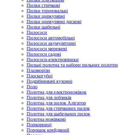
Пилки стрічкові
Пилки торцювальні
Пилки циркулярні
Пилки циркулярні дискові
Пилки шабельні
Пилососи
Пилососи автомобільні
Пилососи акумуляторні
Пилососи мережеві
Пилососи садові
Пилососи-електровіники
Пильні полотна та набори пильних полотен
Плазморізи
Плоскогубці
Подрібнювачі кухонні
Поло
Полотна для електроножівок
Полотна для лобзиків
Полотна для пилок Алігатор
Полотна для стрічкових пилок
Полотна для шабельних пилок
Полотна ножівкові
Попкорниці
Порошок крейдяний