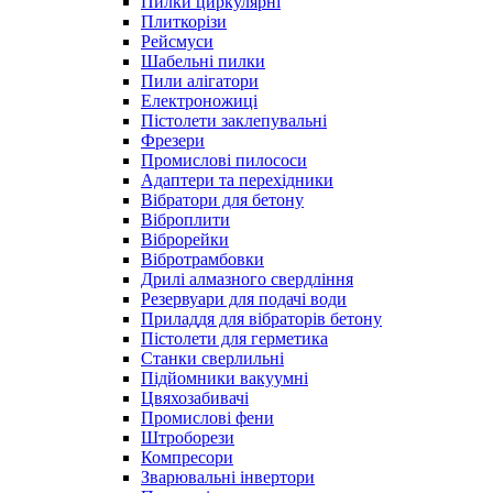
Пилки циркулярні
Плиткорізи
Рейсмуси
Шабельні пилки
Пили алігатори
Електроножиці
Пістолети заклепувальні
Фрезери
Промислові пилососи
Адаптери та перехідники
Вібратори для бетону
Віброплити
Віброрейки
Вібротрамбовки
Дрилі алмазного свердління
Резервуари для подачі води
Приладдя для вібраторів бетону
Пістолети для герметика
Станки сверлильні
Підйомники вакуумні
Цвяхозабивачі
Промислові фени
Штроборези
Компресори
Зварювальні інвертори