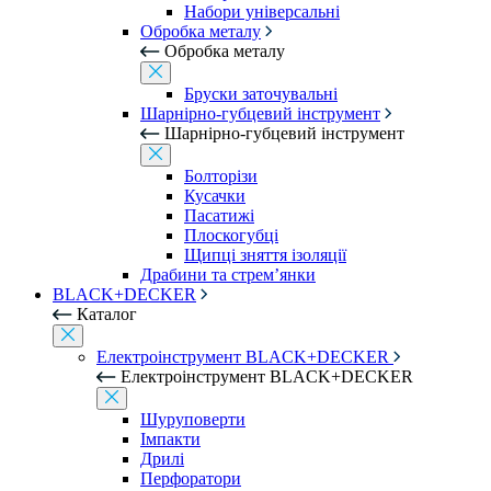
Набори універсальні
Обробка металу
Обробка металу
Бруски заточувальні
Шарнірно-губцевий інструмент
Шарнірно-губцевий інструмент
Болторізи
Кусачки
Пасатижі
Плоскогубці
Щипці зняття ізоляції
Драбини та стрем’янки
BLACK+DECKER
Каталог
Електроінструмент BLACK+DECKER
Електроінструмент BLACK+DECKER
Шуруповерти
Імпакти
Дрилі
Перфоратори