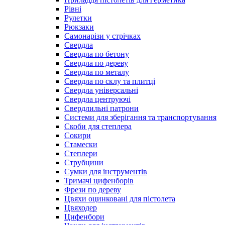
Рівні
Рулетки
Рюкзаки
Самонарізи у стрічках
Свердла
Свердла по бетону
Свердла по дереву
Свердла по металу
Свердла по склу та плитці
Свердла універсальні
Свердла центруючі
Свердлильні патрони
Системи для зберігання та транспортування
Скоби для степлера
Сокири
Стамески
Степлери
Струбцини
Сумки для інструментів
Тримачі цифенборів
Фрези по дереву
Цвяхи оцинковані для пістолета
Цвяходер
Цифенбори