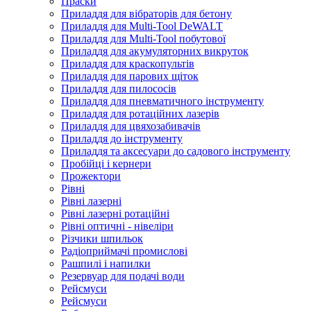
Праски
Приладдя для вібраторів для бетону
Приладдя для Multi-Tool DeWALT
Приладдя для Multi-Tool побутової
Приладдя для акумуляторних викруток
Приладдя для краскопультів
Приладдя для парових щіток
Приладдя для пилососів
Приладдя для пневматичного інструменту
Приладдя для ротаційних лазерів
Приладдя для цвяхозабивачів
Приладдя до інструменту
Приладдя та аксесуари до садового інструменту
Пробійці і кернери
Прожектори
Рівні
Рівні лазерні
Рівні лазерні ротаційні
Рівні оптичні - нівеліри
Різчики шпильок
Радіоприймачі промислові
Рашпилі і напилки
Резервуар для подачі води
Рейсмуси
Рейсмуси