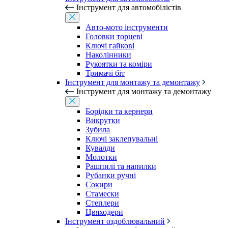
Інструмент для автомобілістів
Авто-мото інструменти
Головки торцеві
Ключі гайкові
Наколінники
Рукоятки та коміри
Тримачі біт
Інструмент для монтажу та демонтажу
Інструмент для монтажу та демонтажу
Борідки та кернери
Викрутки
Зубила
Ключі заклепувальні
Кувалди
Молотки
Рашпилі та напилки
Рубанки ручні
Сокири
Стамески
Степлери
Цвяходери
Інструмент оздоблювальний