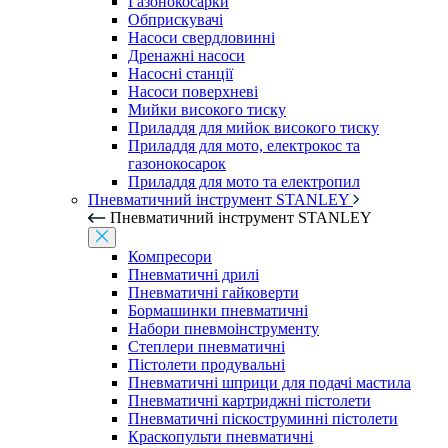
Газонокосарки
Обприскувачі
Насоси свердловинні
Дренажні насоси
Насосні станції
Насоси поверхневі
Мийки високого тиску
Приладдя для мийок високого тиску
Приладдя для мото, електрокос та
газонокосарок
Приладдя для мото та електропил
Пневматичний інструмент STANLEY
Пневматичний інструмент STANLEY
Компресори
Пневматичні дрилі
Пневматичні гайковерти
Бормашинки пневматичні
Набори пневмоінструменту
Степлери пневматичні
Пістолети продувальні
Пневматичні шприци для подачі мастила
Пневматичні картриджні пістолети
Пневматичні піскоструминні пістолети
Краскопульти пневматичні