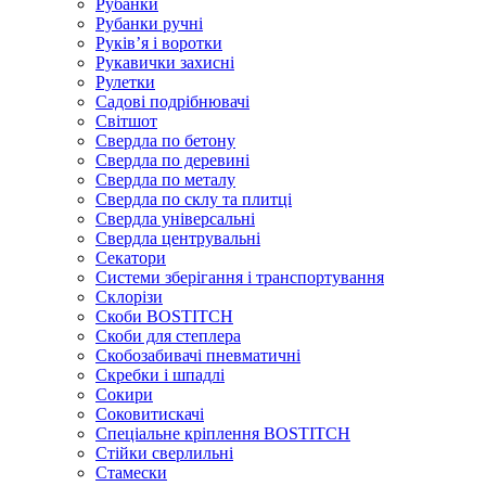
Рубанки
Рубанки ручні
Руківʼя і воротки
Рукавички захисні
Рулетки
Садові подрібнювачі
Світшот
Свердла по бетону
Свердла по деревині
Свердла по металу
Свердла по склу та плитці
Свердла універсальні
Свердла центрувальні
Секатори
Системи зберігання і транспортування
Склорізи
Скоби BOSTITCH
Скоби для степлера
Скобозабивачі пневматичні
Скребки і шпадлі
Сокири
Соковитискачі
Спеціальне кріплення BOSTITCH
Стійки сверлильні
Стамески