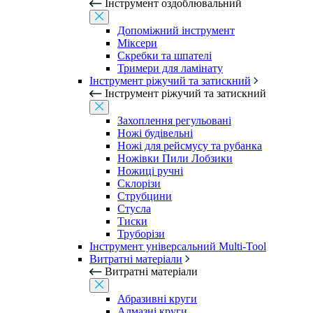
Інструмент оздоблювальний
Допоміжний інструмент
Міксери
Скребки та шпателі
Тримери для ламінату
Інструмент ріжучий та затискний
Інструмент ріжучий та затискний
Захоплення регульовані
Ножі будівельні
Ножі для рейсмусу та рубанка
Ножівки Пили Лобзики
Ножиці ручні
Склорізи
Струбцини
Стусла
Тиски
Труборізи
Інструмент універсальний Multi-Tool
Витратні матеріали
Витратні матеріали
Абразивні круги
Алмазні круги