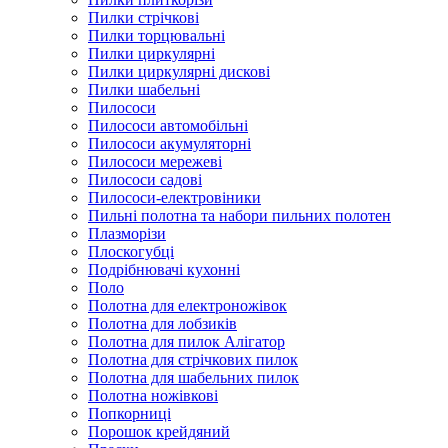
Пилки стрічкові
Пилки торцювальні
Пилки циркулярні
Пилки циркулярні дискові
Пилки шабельні
Пилососи
Пилососи автомобільні
Пилососи акумуляторні
Пилососи мережеві
Пилососи садові
Пилососи-електровіники
Пильні полотна та набори пильних полотен
Плазморізи
Плоскогубці
Подрібнювачі кухонні
Поло
Полотна для електроножівок
Полотна для лобзиків
Полотна для пилок Алігатор
Полотна для стрічкових пилок
Полотна для шабельних пилок
Полотна ножівкові
Попкорниці
Порошок крейдяний