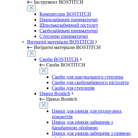
Інструмент BOSTITCH
Компресори BOSTITCH
Цвяхозабивачі пневматичні
Шпилькозабивний пістолет
Скобозабивачі пневматичні
Степлери пневматичні
Витратні матеріали BOSTITCH
Витратні матеріали BOSTITCH
Скоби BOSTITCH
Скоби BOSTITCH
Скоби для пакувального степлера
Скоби для скобозабивного пістолета
Скоби для степлерів
Цвяхи Bostitch
Цвяхи Bostitch
Цвяхи для цвяхів для підлогових
покриттів
Цвяхи для цвяхів-забивачів з
барабанною обоймою
Цвяхи для цвяхів-забивачів з прямою