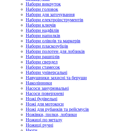
Набори викруток
Набори головок
Набори для заточування
Набори електроінструментів
Набори ключів
Набори надфілів
Набори напилків
Набори олівців та маркерів
Набори пласкозубців
Набори полотен для лобзиків
Набори рашпілів
Набори свердел
Набори стамесок
Набори універсальні
Навушники захисні та беруши
Наколінники
Насоси занурювальні
Насоси поверхневі
Ножі будівельні
Ножі для мотокоси
Ножі для рубанків та рейсмусів
Ножівки, пилки, лобзики
Ножиці по металу
Ножиці ручні
Нюти