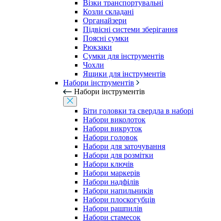
Візки транспортувальні
Козли складані
Органайзери
Підвісні системи зберігання
Поясні сумки
Рюкзаки
Сумки для інструментів
Чохли
Ящики для інструментів
Набори інструментів
Набори інструментів
Біти головки та свердла в наборі
Набори виколоток
Набори викруток
Набори головок
Набори для заточування
Набори для розмітки
Набори ключів
Набори маркерів
Набори надфілів
Набори напильників
Набори плоскогубців
Набори рашпилів
Набори стамесок