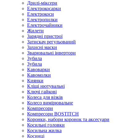
Дрилі-міксери
Електрокосарки
Електрокоси
Електропилки
Електрочайники
Жилети
Зарядні пристрої
Затискач регульований
Захисні маски
Зварювальні інвертори
Зубила
Зубила
Кавоварки
Кавомолки
Киянки
Кліщі нютувальні
Ключі гайкові
Колеса для візків
Колесо вимірювальне
Компресори
Компресори BOSTITCH
Коронки, набори коронок та аксесуари
Косильні головки
Косильна жилка
Косинці