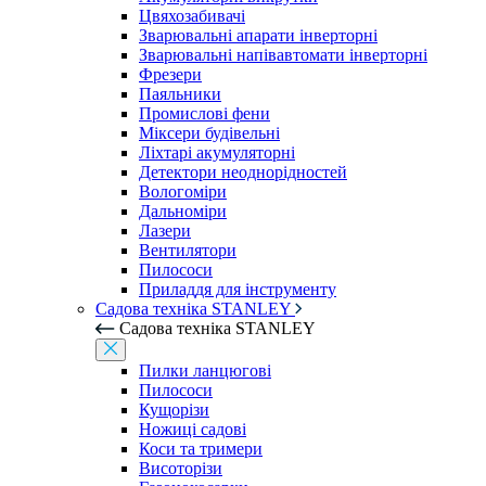
Цвяхозабивачі
Зварювальні апарати інверторні
Зварювальні напівавтомати інверторні
Фрезери
Паяльники
Промислові фени
Міксери будівельні
Ліхтарі акумуляторні
Детектори неоднорідностей
Вологоміри
Дальноміри
Лазери
Вентилятори
Пилососи
Приладдя для інструменту
Садова техніка STANLEY
Садова техніка STANLEY
Пилки ланцюгові
Пилососи
Кущорізи
Ножиці садові
Коси та тримери
Висоторізи