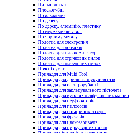
Пильні диски
Плоскогубці
По алюмінію
По дереву
По дереву, алюмінію, пластику
По нержавіючій сталі
По чорному металу
Полотна для електропил
Полотна для лобзиків
Полотна для пилок Алігатор
Полотна для стрічкових пилок
Полотна для шабельних пилок
Поясні сумки
Приладдя для Multi-Tool
Приладдя для дрилів та шуруповертів
Приладдя для електрорубанків
Приладдя для заклепувального пістолета
Приладдя для кутових шліфувальних машин
Приладдя для перфораторів
Приладдя для пилососів
Приладдя для ротаційних лазерів
Приладдя для фрезерів
Приладдя для цвяхозабивачів
Приладдя для циркулярних пилок
Приладдя пістолетів для герметика