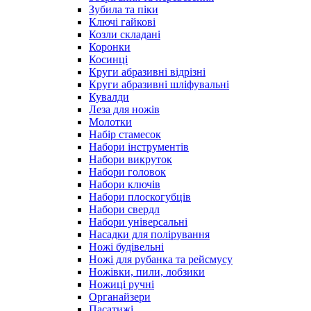
Зубила та піки
Ключі гайкові
Козли складані
Коронки
Косинці
Круги абразивні відрізні
Круги абразивні шліфувальні
Кувалди
Леза для ножів
Молотки
Набір стамесок
Набори інструментів
Набори викруток
Набори головок
Набори ключів
Набори плоскогубців
Набори свердл
Набори універсальні
Насадки для полірування
Ножі будівельні
Ножі для рубанка та рейсмусу
Ножівки, пили, лобзики
Ножиці ручні
Органайзери
Пасатижі