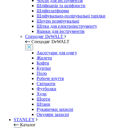
Чохли для інструментів
Шліфпапір та шліфлисти
Шліфплатформи
Шліфувально-полірувальні тарілки
Шнури розмічувальні
Щітки для електроінструменту
Ящики для інструментів
Спецодяг DeWALT
Спецодяг DeWALT
Аксесуари для одягу
Жилети
Кофти
Куртки
Поло
Робоче взуття
Світшоти
Футболки
Худи
Шорти
Штани
Рукавички захисні
Окуляри захисні
STANLEY
Каталог