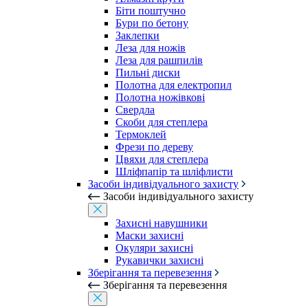
Біти поштучно
Бури по бетону
Заклепки
Леза для ножів
Леза для рашпилів
Пильні диски
Полотна для електропил
Полотна ножівкові
Свердла
Скоби для степлера
Термоклей
Фрези по дереву
Цвяхи для степлера
Шліфпапір та шліфлисти
Засоби індивідуального захисту
Засоби індивідуального захисту
Захисні навушники
Маски захисні
Окуляри захисні
Рукавички захисні
Зберігання та перевезення
Зберігання та перевезення