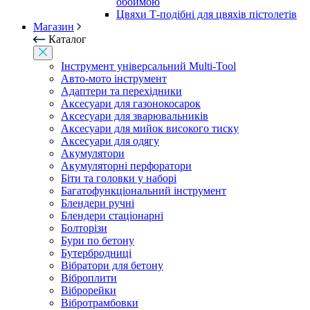
обоймою
Цвяхи Т-подібні для цвяхів пістолетів
Магазин
Каталог
Інструмент універсальний Multi-Tool
Авто-мото інструмент
Адаптери та перехідники
Аксесуари для газонокосарок
Аксесуари для зварювальників
Аксесуари для мийок високого тиску
Аксесуари для одягу
Акумулятори
Акумуляторні перфоратори
Біти та головки у наборі
Багатофункціональний інструмент
Блендери ручні
Блендери стаціонарні
Болторізи
Бури по бетону
Бутербродниці
Вібратори для бетону
Віброплити
Віброрейки
Вібротрамбовки