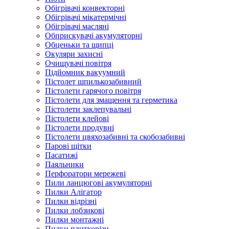
Обігрівачі конвекторні
Обігрівачі мікатермічні
Обігрівачі масляні
Обприскувачі акумуляторні
Обценьки та щипці
Окуляри захисні
Очищувачі повітря
Підйомник вакуумний
Пістолет шпилькозабивний
Пістолети гарячого повітря
Пістолети для змащення та герметика
Пістолети заклепувальні
Пістолети клейові
Пістолети продувні
Пістолети цвяхозабивні та скобозабивні
Парові щітки
Пасатижі
Паяльники
Перфоратори мережеві
Пили ланцюгові акумуляторні
Пилки Алігатор
Пилки відрізні
Пилки лобзикові
Пилки монтажні
Пилки плиткорізи