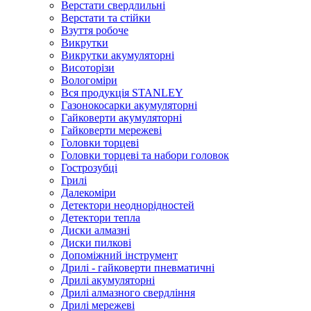
Верстати свердлильні
Верстати та стійки
Взуття робоче
Викрутки
Викрутки акумуляторні
Висоторізи
Вологоміри
Вся продукція STANLEY
Газонокосарки акумуляторні
Гайковерти акумуляторні
Гайковерти мережеві
Головки торцеві
Головки торцеві та набори головок
Гострозубці
Грилі
Далекоміри
Детектори неоднорідностей
Детектори тепла
Диски алмазні
Диски пилкові
Допоміжний інструмент
Дрилі - гайковерти пневматичні
Дрилі акумуляторні
Дрилі алмазного свердління
Дрилі мережеві