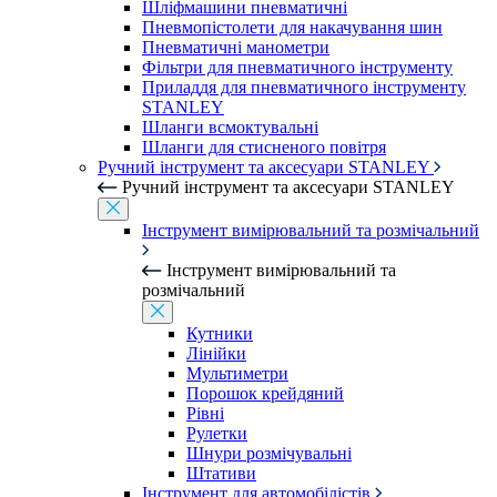
Шліфмашини пневматичні
Пневмопістолети для накачування шин
Пневматичні манометри
Фільтри для пневматичного інструменту
Приладдя для пневматичного інструменту
STANLEY
Шланги всмоктувальні
Шланги для стисненого повітря
Ручний інструмент та аксесуари STANLEY
Ручний інструмент та аксесуари STANLEY
Інструмент вимірювальний та розмічальний
Інструмент вимірювальний та
розмічальний
Кутники
Лінійки
Мультиметри
Порошок крейдяний
Рівні
Рулетки
Шнури розмічувальні
Штативи
Інструмент для автомобілістів