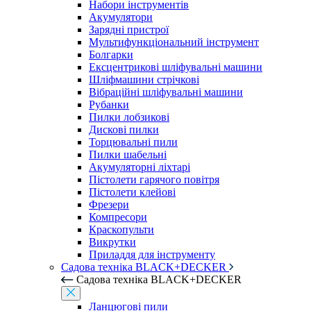
Набори інструментів
Акумулятори
Зарядні пристрої
Мультифункціональний інструмент
Болгарки
Ексцентрикові шліфувальні машини
Шліфмашини стрічкові
Вібраційні шліфувальні машини
Рубанки
Пилки лобзикові
Дискові пилки
Торцювальні пили
Пилки шабельні
Акумуляторні ліхтарі
Пістолети гарячого повітря
Пістолети клейові
Фрезери
Компресори
Краскопульти
Викрутки
Приладдя для інструменту
Садова техніка BLACK+DECKER
Садова техніка BLACK+DECKER
Ланцюгові пили