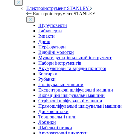
Електроінструмент STANLEY
Електроінструмент STANLEY
Шуруповерти
Гайковерти
Імпакти
Дрилі
Перфоратори
Відбійні молотки
Мультифункціональний інструмент
Набори інструментів
Акумулятори та зарядні пристрої
Болгарки
Рубанки
Полірувальні машини
Ексцентрикові шліфувальні машини
Вібраційні шліфувальні машини
Стрічкові шліфувальні машини
Прямошліфувальні шліфувальні машини
Дискові пилки
Торцювальні пили
Лобзики
Шабельні пилки
Акумуляторні викрутки