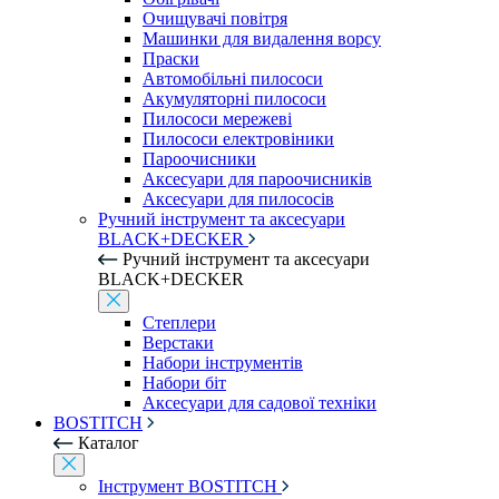
Очищувачі повітря
Машинки для видалення ворсу
Праски
Автомобільні пилососи
Акумуляторні пилососи
Пилососи мережеві
Пилососи електровіники
Пароочисники
Аксесуари для пароочисників
Аксесуари для пилососів
Ручний інструмент та аксесуари
BLACK+DECKER
Ручний інструмент та аксесуари
BLACK+DECKER
Степлери
Верстаки
Набори інструментів
Набори біт
Аксесуари для садової техніки
BOSTITCH
Каталог
Інструмент BOSTITCH