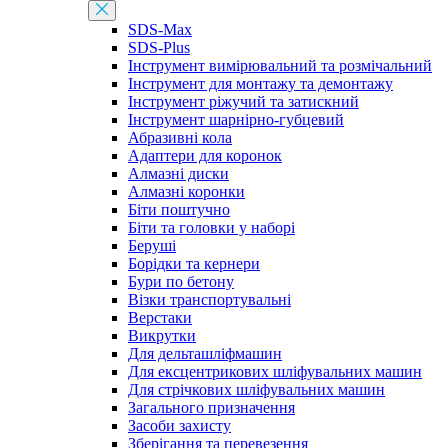
SDS-Max
SDS-Plus
Інструмент вимірювальний та розмічальний
Інструмент для монтажу та демонтажу
Інструмент ріжучий та затискний
Інструмент шарнірно-губцевий
Абразивні кола
Адаптери для коронок
Алмазні диски
Алмазні коронки
Біти поштучно
Біти та головки у наборі
Беруші
Борідки та кернери
Бури по бетону
Візки транспортувальні
Верстаки
Викрутки
Для дельташліфмашин
Для ексцентрикових шліфувальних машин
Для стрічкових шліфувальних машин
Загального призначення
Засоби захисту
Зберігання та перевезення