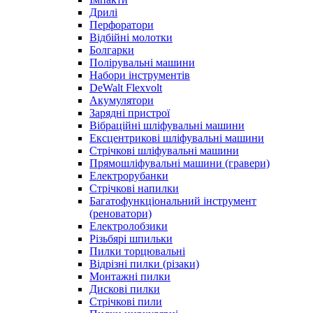
Дрилі
Перфоратори
Відбійні молотки
Болгарки
Полірувальні машини
Набори інструментів
DeWalt Flexvolt
Акумулятори
Зарядні пристрої
Вібраційні шліфувальні машини
Ексцентрикові шліфувальні машини
Стрічкові шліфувальні машини
Прямошліфувальні машини (гравери)
Електрорубанки
Стрічкові напилки
Багатофункціональний інструмент
(реноватори)
Електролобзики
Різьбярі шпильки
Пилки торцювальні
Відрізні пилки (різаки)
Монтажні пилки
Дискові пилки
Стрічкові пили