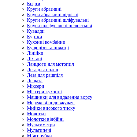
Кофти
Круги абразивні
Круги абразивні відрізні
Круги абразивні шліфувальні
Круги шліфувальні пелюсткові
Кувалди
Куртки
Кухонні комбайни
Кущорізи та ножиці
Лінійки
Ліхтарі
Ланцюги для мотопил
Леза для ножів
Леза для рашпіля
Лещата
Міксери
Міксери кухонні
Машинки для видалення ворсу
Мережеві подовжувачі
Мийки високого тиску
Молотки
Молотки відбійні
Мультиметри
Мультипечі
М’ясорубки