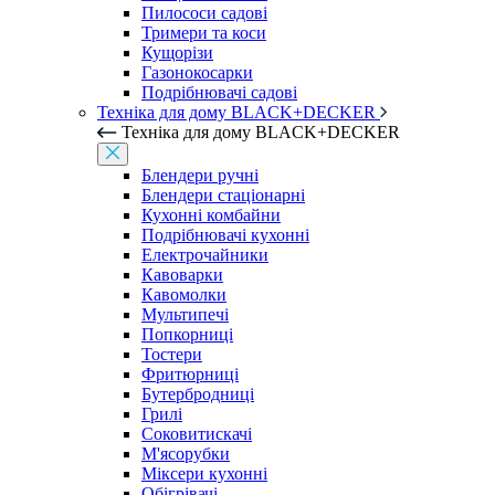
Пилососи садові
Тримери та коси
Кущорізи
Газонокосарки
Подрібнювачі садові
Техніка для дому BLACK+DECKER
Техніка для дому BLACK+DECKER
Блендери ручні
Блендери стаціонарні
Кухонні комбайни
Подрібнювачі кухонні
Електрочайники
Кавоварки
Кавомолки
Мультипечі
Попкорниці
Тостери
Фритюрниці
Бутербродниці
Грилі
Соковитискачі
М'ясорубки
Міксери кухонні
Обігрівачі