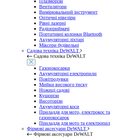
Плазморізи
Вентилятори
Вимірювальний інструмент
Оптичні нівеліри
Рівні лазерні
Радіоприймачі
Портативні колонки Bluetooth
Акумуляторні ліхтарі
Міксери будівельні
Садова техніка DeWALT
Садова техніка DeWALT
Газонокосарки
Акумуляторні електропили
Повітродувки
Мийки високого тиску
Ножиці садові
Кущорізи
Висоторізи
Акумуляторні коси
Приладдя для мото, електрокос та
газонокосарок
Приладдя для мото та електропил
Фірмові аксесуари DeWALT
Фірмові аксесуари DeWALT