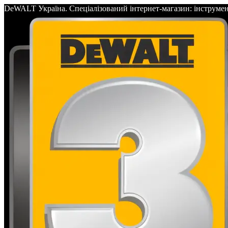
DeWALT Україна. Спеціалізований інтернет-магазин: інс