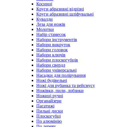
Косинці
Круги абразивні відрізні
Круги абразивні шліфувальні
Кувалди
Леза для ножів
Молотки
Набір стамесок
Набори інструментів
Набори викруток
Набори головок
Набори ключів
Набори плоскогубців
Набори свердл
Набори універсальні
Насадки для полірування
Ножі будівельні
Ножі для рубанка та рейсмусу
Ножівки, пили, лобзики
Ножиці ручні
Органайзери
Пасатижі
Пильні диски
Плоскогубці
По алюмінію
По дереву