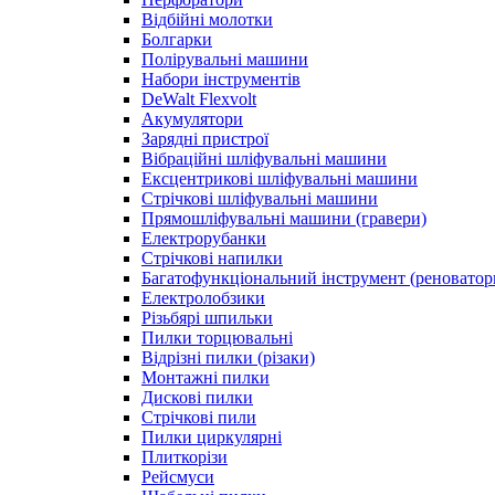
Відбійні молотки
Болгарки
Полірувальні машини
Набори інструментів
DeWalt Flexvolt
Акумулятори
Зарядні пристрої
Вібраційні шліфувальні машини
Ексцентрикові шліфувальні машини
Стрічкові шліфувальні машини
Прямошліфувальні машини (гравери)
Електрорубанки
Стрічкові напилки
Багатофункціональний інструмент (реноватор
Електролобзики
Різьбярі шпильки
Пилки торцювальні
Відрізні пилки (різаки)
Монтажні пилки
Дискові пилки
Стрічкові пили
Пилки циркулярні
Плиткорізи
Рейсмуси