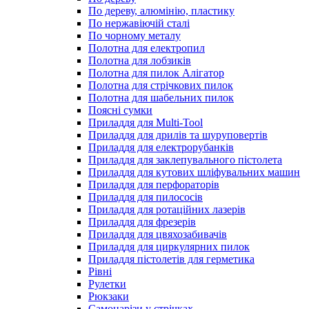
По дереву, алюмінію, пластику
По нержавіючій сталі
По чорному металу
Полотна для електропил
Полотна для лобзиків
Полотна для пилок Алігатор
Полотна для стрічкових пилок
Полотна для шабельних пилок
Поясні сумки
Приладдя для Multi-Tool
Приладдя для дрилів та шуруповертів
Приладдя для електрорубанків
Приладдя для заклепувального пістолета
Приладдя для кутових шліфувальних машин
Приладдя для перфораторів
Приладдя для пилососів
Приладдя для ротаційних лазерів
Приладдя для фрезерів
Приладдя для цвяхозабивачів
Приладдя для циркулярних пилок
Приладдя пістолетів для герметика
Рівні
Рулетки
Рюкзаки
Самонарізи у стрічках