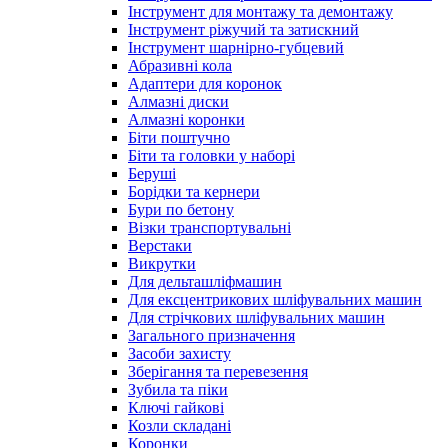
Інструмент для монтажу та демонтажу
Інструмент ріжучий та затискний
Інструмент шарнірно-губцевий
Абразивні кола
Адаптери для коронок
Алмазні диски
Алмазні коронки
Біти поштучно
Біти та головки у наборі
Беруші
Борідки та кернери
Бури по бетону
Візки транспортувальні
Верстаки
Викрутки
Для дельташліфмашин
Для ексцентрикових шліфувальних машин
Для стрічкових шліфувальних машин
Загального призначення
Засоби захисту
Зберігання та перевезення
Зубила та піки
Ключі гайкові
Козли складані
Коронки