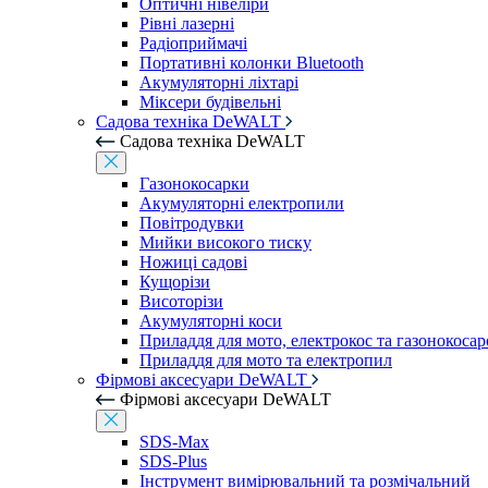
Оптичні нівеліри
Рівні лазерні
Радіоприймачі
Портативні колонки Bluetooth
Акумуляторні ліхтарі
Міксери будівельні
Садова техніка DeWALT
Садова техніка DeWALT
Газонокосарки
Акумуляторні електропили
Повітродувки
Мийки високого тиску
Ножиці садові
Кущорізи
Висоторізи
Акумуляторні коси
Приладдя для мото, електрокос та газонокосар
Приладдя для мото та електропил
Фірмові аксесуари DeWALT
Фірмові аксесуари DeWALT
SDS-Max
SDS-Plus
Інструмент вимірювальний та розмічальний