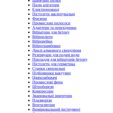
Шабельні пилки
Пили алігатори
Електроножиці
Пістолети заклепувальні
Фрезери
Промислові пилососи
Адаптери та перехідники
Вібратори для бетону
Віброплити
Віброрейки
Вібротрамбовки
Дрилі алмазного свердління
Резервуари для подачі води
Приладдя для вібраторів бетону
Пістолети для герметика
Станки сверлильні
Підйомники вакуумні
Цвяхозабивачі
Промислові фени
Штроборези
Компресори
Зварювальні інвертори
Плазморізи
Вентилятори
Вимірювальний інструмент