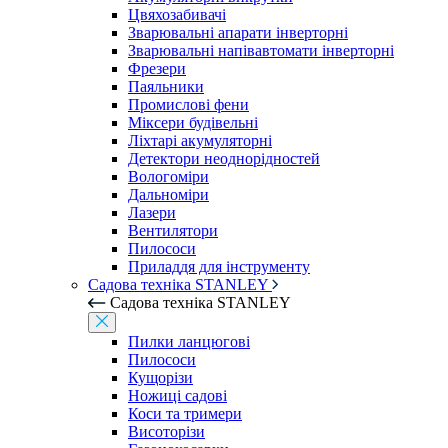
Цвяхозабивачі
Зварювальні апарати інверторні
Зварювальні напівавтомати інверторні
Фрезери
Паяльники
Промислові фени
Міксери будівельні
Ліхтарі акумуляторні
Детектори неоднорідностей
Вологоміри
Дальноміри
Лазери
Вентилятори
Пилососи
Приладдя для інструменту
Садова техніка STANLEY
Садова техніка STANLEY
Пилки ланцюгові
Пилососи
Кущорізи
Ножиці садові
Коси та тримери
Висоторізи