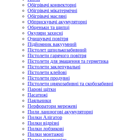
Обігрівачі конвекторні
Обігрівачі мікатермічні
Обігрівачі масляні
Обприскувачі акумуляторні
Обценьки та щипці
Окуляри захисні
Очищувачі повітря
Підйомник вакуумний
Пістолет шпилькозабивний
Пістолети гарячого повітря
Пістолети для змащення та герметика
Пістолети заклепувальні
Пістолети клейові
Пістолети продувні
Пістолети цвяхозабивні та скобозабивні
Парові щітки
Пасатижі
Паяльники
Перфоратори мережеві
Пили ланцюгові акумуляторні
Пилки Алігатор
Пилки відрізні
Пилки лобзикові
Пилки монтажні
Пилки плиткорізи