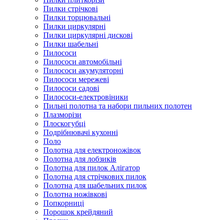
Пилки стрічкові
Пилки торцювальні
Пилки циркулярні
Пилки циркулярні дискові
Пилки шабельні
Пилососи
Пилососи автомобільні
Пилососи акумуляторні
Пилососи мережеві
Пилососи садові
Пилососи-електровіники
Пильні полотна та набори пильних полотен
Плазморізи
Плоскогубці
Подрібнювачі кухонні
Поло
Полотна для електроножівок
Полотна для лобзиків
Полотна для пилок Алігатор
Полотна для стрічкових пилок
Полотна для шабельних пилок
Полотна ножівкові
Попкорниці
Порошок крейдяний