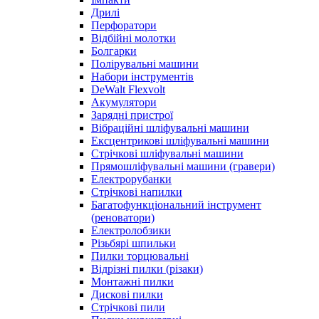
Дрилі
Перфоратори
Відбійні молотки
Болгарки
Полірувальні машини
Набори інструментів
DeWalt Flexvolt
Акумулятори
Зарядні пристрої
Вібраційні шліфувальні машини
Ексцентрикові шліфувальні машини
Стрічкові шліфувальні машини
Прямошліфувальні машини (гравери)
Електрорубанки
Стрічкові напилки
Багатофункціональний інструмент
(реноватори)
Електролобзики
Різьбярі шпильки
Пилки торцювальні
Відрізні пилки (різаки)
Монтажні пилки
Дискові пилки
Стрічкові пили