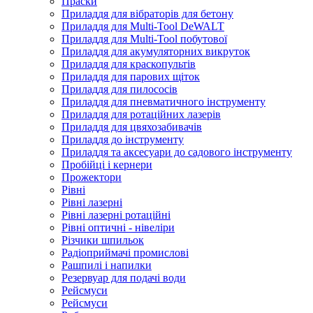
Праски
Приладдя для вібраторів для бетону
Приладдя для Multi-Tool DeWALT
Приладдя для Multi-Tool побутової
Приладдя для акумуляторних викруток
Приладдя для краскопультів
Приладдя для парових щіток
Приладдя для пилососів
Приладдя для пневматичного інструменту
Приладдя для ротаційних лазерів
Приладдя для цвяхозабивачів
Приладдя до інструменту
Приладдя та аксесуари до садового інструменту
Пробійці і кернери
Прожектори
Рівні
Рівні лазерні
Рівні лазерні ротаційні
Рівні оптичні - нівеліри
Різчики шпильок
Радіоприймачі промислові
Рашпилі і напилки
Резервуар для подачі води
Рейсмуси
Рейсмуси