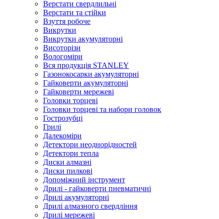
Верстати свердлильні
Верстати та стійки
Взуття робоче
Викрутки
Викрутки акумуляторні
Висоторізи
Вологоміри
Вся продукція STANLEY
Газонокосарки акумуляторні
Гайковерти акумуляторні
Гайковерти мережеві
Головки торцеві
Головки торцеві та набори головок
Гострозубці
Грилі
Далекоміри
Детектори неоднорідностей
Детектори тепла
Диски алмазні
Диски пилкові
Допоміжний інструмент
Дрилі - гайковерти пневматичні
Дрилі акумуляторні
Дрилі алмазного свердління
Дрилі мережеві