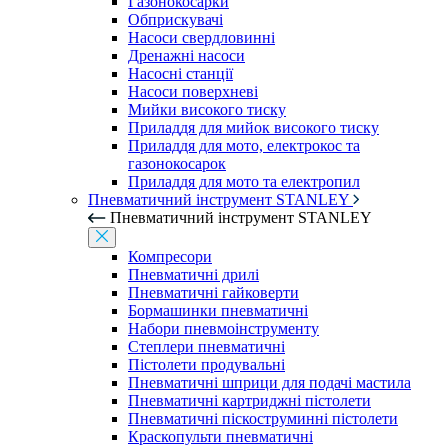
Газонокосарки
Обприскувачі
Насоси свердловинні
Дренажні насоси
Насосні станції
Насоси поверхневі
Мийки високого тиску
Приладдя для мийок високого тиску
Приладдя для мото, електрокос та
газонокосарок
Приладдя для мото та електропил
Пневматичний інструмент STANLEY
Пневматичний інструмент STANLEY
Компресори
Пневматичні дрилі
Пневматичні гайковерти
Бормашинки пневматичні
Набори пневмоінструменту
Степлери пневматичні
Пістолети продувальні
Пневматичні шприци для подачі мастила
Пневматичні картриджні пістолети
Пневматичні піскоструминні пістолети
Краскопульти пневматичні