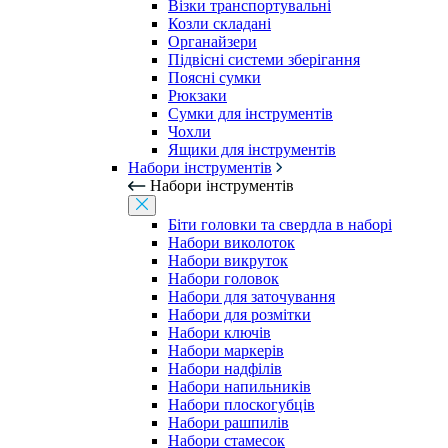
Візки транспортувальні
Козли складані
Органайзери
Підвісні системи зберігання
Поясні сумки
Рюкзаки
Сумки для інструментів
Чохли
Ящики для інструментів
Набори інструментів
Набори інструментів
Біти головки та свердла в наборі
Набори виколоток
Набори викруток
Набори головок
Набори для заточування
Набори для розмітки
Набори ключів
Набори маркерів
Набори надфілів
Набори напильників
Набори плоскогубців
Набори рашпилів
Набори стамесок