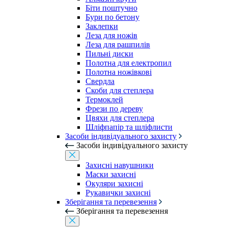
Біти поштучно
Бури по бетону
Заклепки
Леза для ножів
Леза для рашпилів
Пильні диски
Полотна для електропил
Полотна ножівкові
Свердла
Скоби для степлера
Термоклей
Фрези по дереву
Цвяхи для степлера
Шліфпапір та шліфлисти
Засоби індивідуального захисту
Засоби індивідуального захисту
Захисні навушники
Маски захисні
Окуляри захисні
Рукавички захисні
Зберігання та перевезення
Зберігання та перевезення