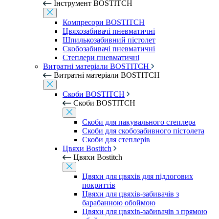
Інструмент BOSTITCH
Компресори BOSTITCH
Цвяхозабивачі пневматичні
Шпилькозабивний пістолет
Скобозабивачі пневматичні
Степлери пневматичні
Витратні матеріали BOSTITCH
Витратні матеріали BOSTITCH
Скоби BOSTITCH
Скоби BOSTITCH
Скоби для пакувального степлера
Скоби для скобозабивного пістолета
Скоби для степлерів
Цвяхи Bostitch
Цвяхи Bostitch
Цвяхи для цвяхів для підлогових
покриттів
Цвяхи для цвяхів-забивачів з
барабанною обоймою
Цвяхи для цвяхів-забивачів з прямою