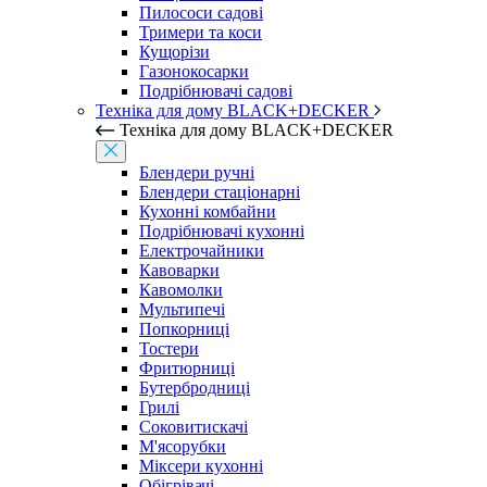
Пилососи садові
Тримери та коси
Кущорізи
Газонокосарки
Подрібнювачі садові
Техніка для дому BLACK+DECKER
Техніка для дому BLACK+DECKER
Блендери ручні
Блендери стаціонарні
Кухонні комбайни
Подрібнювачі кухонні
Електрочайники
Кавоварки
Кавомолки
Мультипечі
Попкорниці
Тостери
Фритюрниці
Бутербродниці
Грилі
Соковитискачі
М'ясорубки
Міксери кухонні
Обігрівачі