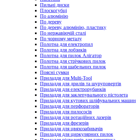
Пильні диски
Плоскогубці
По алюмінію
По дереву
По дереву, алюмінію, пластику
По нержавіючій сталі
По чорному металу
Полотна для електропил
Полотна для лобзиків
Полотна для пилок Алігатор
Полотна для стрічкових пилок
Полотна для шабельних пилок
Поясні сумки
Приладдя для Multi-Tool
Приладдя для дрилів та шуруповертів
Приладдя для електрорубанків
Приладдя для заклепувального пістолета
Приладдя для кутових шліфувальних машин
Приладдя для перфораторів
Приладдя для пилососів
Приладдя для ротаційних лазерів
Приладдя для фрезерів
Приладдя для цвяхозабивачів
Приладдя для циркулярних пилок
Приладдя пістолетів для герметика