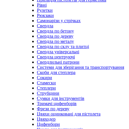
Рівні
Рулетки
Рюкзаки
Самонарізи у стрічках
Свердла
Свердла по бетону
Свердла по дереву
Свердла по металу
Свердла по склу та плитці
Свердла універсальні
Свердла центруючі
Свердлильні патрони
Системи для зберігання та транспортування
Скоби для степлера
Сокири
Стамески
Степлери
Струбцини
Сумки для інструментів
Тримачі цифенборів
Фрези по дереву
Цвяхи оцинковані для пістолета
Цвяходер
Цифенбори