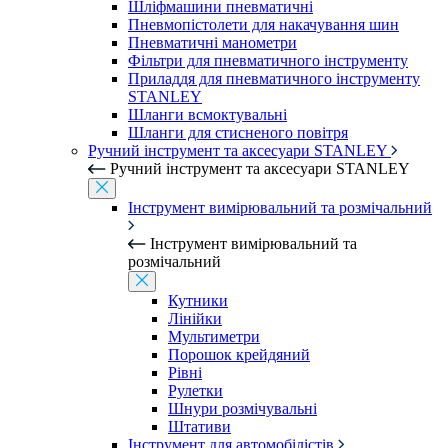
Шліфмашини пневматичні
Пневмопістолети для накачування шин
Пневматичні манометри
Фільтри для пневматичного інструменту
Приладдя для пневматичного інструменту
STANLEY
Шланги всмоктувальні
Шланги для стисненого повітря
Ручний інструмент та аксесуари STANLEY
Ручний інструмент та аксесуари STANLEY
Інструмент вимірювальний та розмічальний
Інструмент вимірювальний та
розмічальний
Кутники
Лінійки
Мультиметри
Порошок крейдяний
Рівні
Рулетки
Шнури розмічувальні
Штативи
Інструмент для автомобілістів