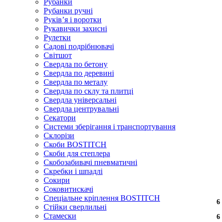
Рубанки
Рубанки ручні
Руківʼя і воротки
Рукавички захисні
Рулетки
Садові подрібнювачі
Світшот
Свердла по бетону
Свердла по деревині
Свердла по металу
Свердла по склу та плитці
Свердла універсальні
Свердла центрувальні
Секатори
Системи зберігання і транспортування
Склорізи
Скоби BOSTITCH
Скоби для степлера
Скобозабивачі пневматичні
Скребки і шпадлі
Сокири
Соковитискачі
Спеціальне кріплення BOSTITCH
6
6
Стійки сверлильні
Стамески
6
6