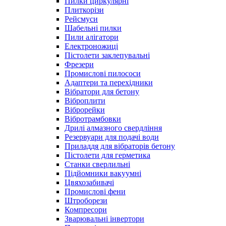
Пилки циркулярні
Плиткорізи
Рейсмуси
Шабельні пилки
Пили алігатори
Електроножиці
Пістолети заклепувальні
Фрезери
Промислові пилососи
Адаптери та перехідники
Вібратори для бетону
Віброплити
Віброрейки
Вібротрамбовки
Дрилі алмазного свердління
Резервуари для подачі води
Приладдя для вібраторів бетону
Пістолети для герметика
Станки сверлильні
Підйомники вакуумні
Цвяхозабивачі
Промислові фени
Штроборези
Компресори
Зварювальні інвертори