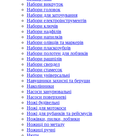
Набори викруток
Набори головок
Набори для заточування
Набори електроінструментів
Набори ключів
Набори надфілів
Набори напилків
Набори олівців та маркерів
Набори пласкозубців
Набори полотен для лобзиків
Набори рашпілів
Набори свердел
Набори стамесок
Набори універсальні
Навушники захисні та беруши
Наколінники
Насоси занурювальні
Насоси поверхневі
Ножі будівельні
Ножі для мотокоси
Ножі для рубанків та рейсмусів
Ножівки, пилки, лобзики
Ножиці по металу
Ножиці ручні
Нюти