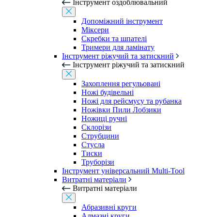
Інструмент оздоблювальний
Допоміжний інструмент
Міксери
Скребки та шпателі
Тримери для ламінату
Інструмент ріжучий та затискний
Інструмент ріжучий та затискний
Захоплення регульовані
Ножі будівельні
Ножі для рейсмусу та рубанка
Ножівки Пили Лобзики
Ножиці ручні
Склорізи
Струбцини
Стусла
Тиски
Труборізи
Інструмент універсальний Multi-Tool
Витратні матеріали
Витратні матеріали
Абразивні круги
Алмазні круги