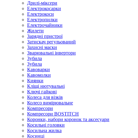
Дрилі-міксери
Електрокосарки
Електрокоси
Електропилки
Електрочайники
Жилети
Зарядні пристрої
Затискач регульований
Захисні маски
Зварювальні інвертори
Зубила
Зубила
Кавоварки
Кавомолки
Киянки
Кліщі нютувальні
Ключі гайкові
Колеса для візків
Колесо вимірювальне
Компресори
Компресори BOSTITCH
Коронки, набори коронок та аксесуари
Косильні головки
Косильна жилка
Косинці