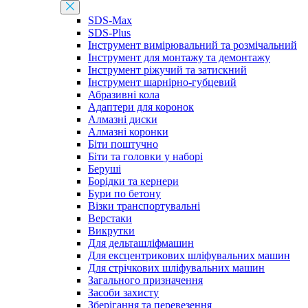
SDS-Max
SDS-Plus
Інструмент вимірювальний та розмічальний
Інструмент для монтажу та демонтажу
Інструмент ріжучий та затискний
Інструмент шарнірно-губцевий
Абразивні кола
Адаптери для коронок
Алмазні диски
Алмазні коронки
Біти поштучно
Біти та головки у наборі
Беруші
Борідки та кернери
Бури по бетону
Візки транспортувальні
Верстаки
Викрутки
Для дельташліфмашин
Для ексцентрикових шліфувальних машин
Для стрічкових шліфувальних машин
Загального призначення
Засоби захисту
Зберігання та перевезення