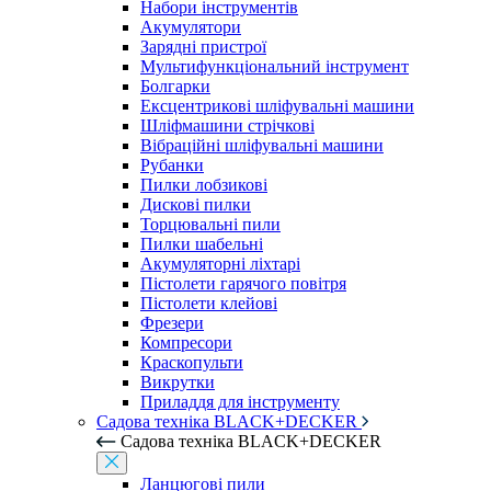
Набори інструментів
Акумулятори
Зарядні пристрої
Мультифункціональний інструмент
Болгарки
Ексцентрикові шліфувальні машини
Шліфмашини стрічкові
Вібраційні шліфувальні машини
Рубанки
Пилки лобзикові
Дискові пилки
Торцювальні пили
Пилки шабельні
Акумуляторні ліхтарі
Пістолети гарячого повітря
Пістолети клейові
Фрезери
Компресори
Краскопульти
Викрутки
Приладдя для інструменту
Садова техніка BLACK+DECKER
Садова техніка BLACK+DECKER
Ланцюгові пили