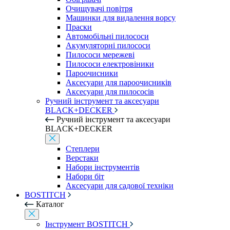
Очищувачі повітря
Машинки для видалення ворсу
Праски
Автомобільні пилососи
Акумуляторні пилососи
Пилососи мережеві
Пилососи електровіники
Пароочисники
Аксесуари для пароочисників
Аксесуари для пилососів
Ручний інструмент та аксесуари
BLACK+DECKER
Ручний інструмент та аксесуари
BLACK+DECKER
Степлери
Верстаки
Набори інструментів
Набори біт
Аксесуари для садової техніки
BOSTITCH
Каталог
Інструмент BOSTITCH