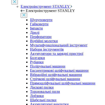
Електроінструмент STANLEY
Електроінструмент STANLEY
Шуруповерти
Гайковерти
Імпакти
Дрилі
Перфоратори
Відбійні молотки
Мультифункціональний інструмент
Набори інструментів
Акумулятори та зарядні пристрої
Болгарки
Рубанки
Полірувальні машини
Ексцентрикові шліфувальні машини
Вібраційні шліфувальні машини
Стрічкові шліфувальні машини
Прямошліфувальні шліфувальні машини
Дискові пилки
Торцювальні пили
Лобзики
Шабельні пилки
Акумуляторні викрутки