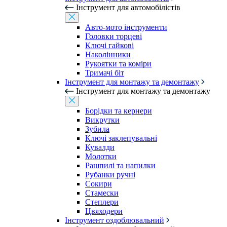
Інструмент для автомобілістів
Авто-мото інструменти
Головки торцеві
Ключі гайкові
Наколінники
Рукоятки та коміри
Тримачі біт
Інструмент для монтажу та демонтажу
Інструмент для монтажу та демонтажу
Борідки та кернери
Викрутки
Зубила
Ключі заклепувальні
Кувалди
Молотки
Рашпилі та напилки
Рубанки ручні
Сокири
Стамески
Степлери
Цвяходери
Інструмент оздоблювальний