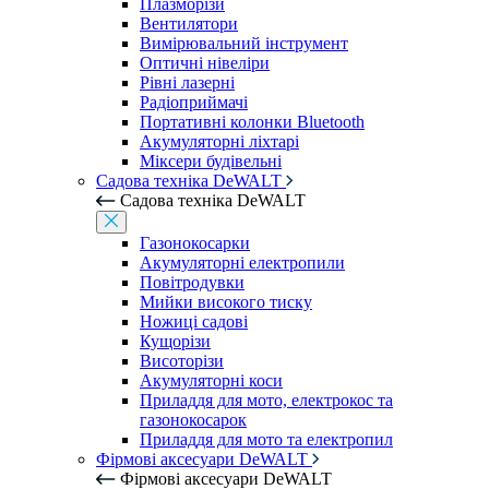
Плазморізи
Вентилятори
Вимірювальний інструмент
Оптичні нівеліри
Рівні лазерні
Радіоприймачі
Портативні колонки Bluetooth
Акумуляторні ліхтарі
Міксери будівельні
Садова техніка DeWALT
Садова техніка DeWALT
Газонокосарки
Акумуляторні електропили
Повітродувки
Мийки високого тиску
Ножиці садові
Кущорізи
Висоторізи
Акумуляторні коси
Приладдя для мото, електрокос та
газонокосарок
Приладдя для мото та електропил
Фірмові аксесуари DeWALT
Фірмові аксесуари DeWALT