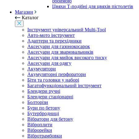
обоймою
Цвяхи Т-подібні для цвяхів пістолетів
Магазин
Каталог
Інструмент універсальний Multi-Tool
Авто-мото інструмент
Адаптери та перехідники
Аксесуари для газонокосарок
Аксесуари для зварювальників
Аксесуари для мийок високого тиску
Аксесуари для одягу
Акумулятори
Акумуляторні перфоратори
Біти та головки у наборі
Багатофункціональний інструмент
Блендери ручні
Блендери стаціонарні
Болторізи
Бури по бетону
Бутербродниці
Вібратори для бетону
Віброплити
Віброрейки
Вібротрамбовки