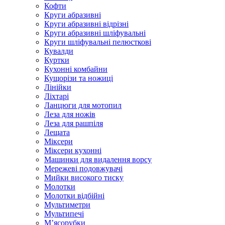
Кофти
Круги абразивні
Круги абразивні відрізні
Круги абразивні шліфувальні
Круги шліфувальні пелюсткові
Кувалди
Куртки
Кухонні комбайни
Кущорізи та ножиці
Лінійки
Ліхтарі
Ланцюги для мотопил
Леза для ножів
Леза для рашпіля
Лещата
Міксери
Міксери кухонні
Машинки для видалення ворсу
Мережеві подовжувачі
Мийки високого тиску
Молотки
Молотки відбійні
Мультиметри
Мультипечі
М’ясорубки