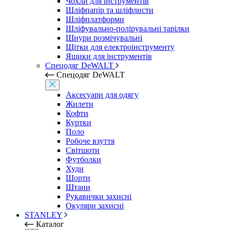
Чохли для інструментів
Шліфпапір та шліфлисти
Шліфплатформи
Шліфувально-полірувальні тарілки
Шнури розмічувальні
Щітки для електроінструменту
Ящики для інструментів
Спецодяг DeWALT
Спецодяг DeWALT
Аксесуари для одягу
Жилети
Кофти
Куртки
Поло
Робоче взуття
Світшоти
Футболки
Худи
Шорти
Штани
Рукавички захисні
Окуляри захисні
STANLEY
Каталог