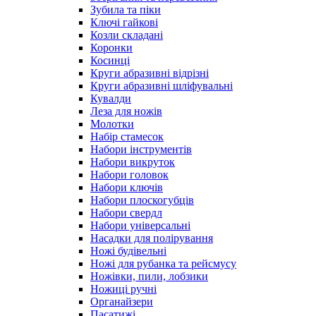
Зубила та піки
Ключі гайкові
Козли складані
Коронки
Косинці
Круги абразивні відрізні
Круги абразивні шліфувальні
Кувалди
Леза для ножів
Молотки
Набір стамесок
Набори інструментів
Набори викруток
Набори головок
Набори ключів
Набори плоскогубців
Набори свердл
Набори універсальні
Насадки для полірування
Ножі будівельні
Ножі для рубанка та рейсмусу
Ножівки, пили, лобзики
Ножиці ручні
Органайзери
Пасатижі