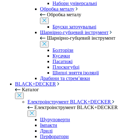
Набори універсальні
Обробка металу
Обробка металу
Бруски заточувальні
Шарнірно-губцевий інструмент
Шарнірно-губцевий інструмент
Болторізи
Кусачки
Пасатижі
Плоскогубці
Щипці зняття ізоляції
Драбини та стрем’янки
BLACK+DECKER
Каталог
Електроінструмент BLACK+DECKER
Електроінструмент BLACK+DECKER
Шуруповерти
Імпакти
Дрилі
Перфоратори