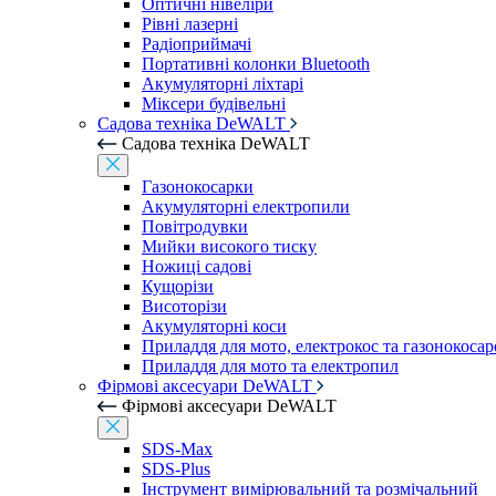
Оптичні нівеліри
Рівні лазерні
Радіоприймачі
Портативні колонки Bluetooth
Акумуляторні ліхтарі
Міксери будівельні
Садова техніка DeWALT
Садова техніка DeWALT
Газонокосарки
Акумуляторні електропили
Повітродувки
Мийки високого тиску
Ножиці садові
Кущорізи
Висоторізи
Акумуляторні коси
Приладдя для мото, електрокос та газонокосар
Приладдя для мото та електропил
Фірмові аксесуари DeWALT
Фірмові аксесуари DeWALT
SDS-Max
SDS-Plus
Інструмент вимірювальний та розмічальний