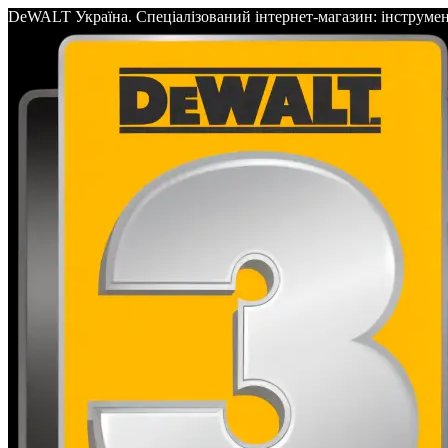
DeWALT Україна. Спеціалізований інтернет-магазин: інс