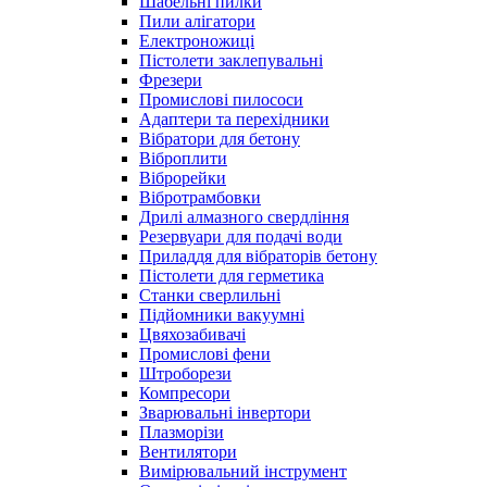
Шабельні пилки
Пили алігатори
Електроножиці
Пістолети заклепувальні
Фрезери
Промислові пилососи
Адаптери та перехідники
Вібратори для бетону
Віброплити
Віброрейки
Вібротрамбовки
Дрилі алмазного свердління
Резервуари для подачі води
Приладдя для вібраторів бетону
Пістолети для герметика
Станки сверлильні
Підйомники вакуумні
Цвяхозабивачі
Промислові фени
Штроборези
Компресори
Зварювальні інвертори
Плазморізи
Вентилятори
Вимірювальний інструмент