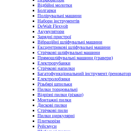
Відбійні молотки
Болгарки
Полірувальні машини
Набори інструментів
DeWalt Flexvolt
Акумулятори
Зарядні пристрої
Вібраційні шліфувальні машини
Ексцентрикові шліфувальні машини
Стрічкові шліфувальні машини
Прямошліфувальні машини (гравери)
Електрорубанки
Стрічкові напилки
Багатофункціональний інструмент (реноватор
Електролобзики
Різьбярі шпильки
Пилки торцювальні
Відрізні пилки (різаки)
Монтажні пилки
Дискові пилки
Стрічкові пили
Пилки циркулярні
Плиткорізи
Рейсмуси