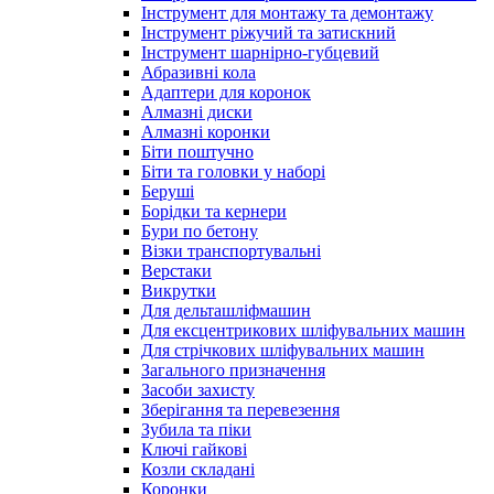
Інструмент для монтажу та демонтажу
Інструмент ріжучий та затискний
Інструмент шарнірно-губцевий
Абразивні кола
Адаптери для коронок
Алмазні диски
Алмазні коронки
Біти поштучно
Біти та головки у наборі
Беруші
Борідки та кернери
Бури по бетону
Візки транспортувальні
Верстаки
Викрутки
Для дельташліфмашин
Для ексцентрикових шліфувальних машин
Для стрічкових шліфувальних машин
Загального призначення
Засоби захисту
Зберігання та перевезення
Зубила та піки
Ключі гайкові
Козли складані
Коронки