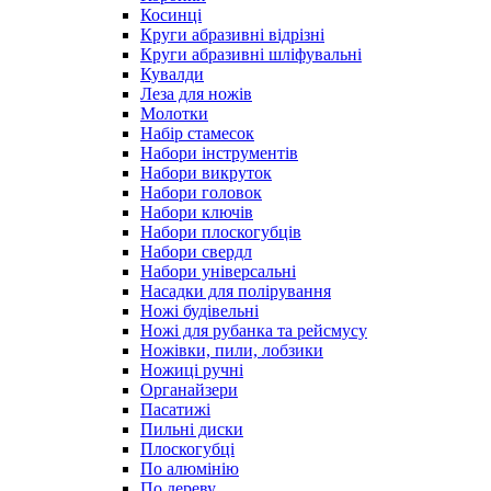
Косинці
Круги абразивні відрізні
Круги абразивні шліфувальні
Кувалди
Леза для ножів
Молотки
Набір стамесок
Набори інструментів
Набори викруток
Набори головок
Набори ключів
Набори плоскогубців
Набори свердл
Набори універсальні
Насадки для полірування
Ножі будівельні
Ножі для рубанка та рейсмусу
Ножівки, пили, лобзики
Ножиці ручні
Органайзери
Пасатижі
Пильні диски
Плоскогубці
По алюмінію
По дереву