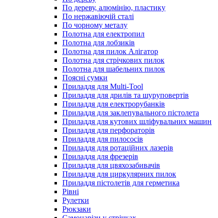
По дереву, алюмінію, пластику
По нержавіючій сталі
По чорному металу
Полотна для електропил
Полотна для лобзиків
Полотна для пилок Алігатор
Полотна для стрічкових пилок
Полотна для шабельних пилок
Поясні сумки
Приладдя для Multi-Tool
Приладдя для дрилів та шуруповертів
Приладдя для електрорубанків
Приладдя для заклепувального пістолета
Приладдя для кутових шліфувальних машин
Приладдя для перфораторів
Приладдя для пилососів
Приладдя для ротаційних лазерів
Приладдя для фрезерів
Приладдя для цвяхозабивачів
Приладдя для циркулярних пилок
Приладдя пістолетів для герметика
Рівні
Рулетки
Рюкзаки
Самонарізи у стрічках