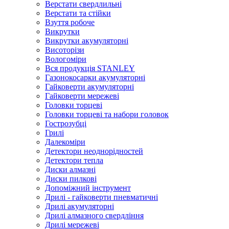
Верстати свердлильні
Верстати та стійки
Взуття робоче
Викрутки
Викрутки акумуляторні
Висоторізи
Вологоміри
Вся продукція STANLEY
Газонокосарки акумуляторні
Гайковерти акумуляторні
Гайковерти мережеві
Головки торцеві
Головки торцеві та набори головок
Гострозубці
Грилі
Далекоміри
Детектори неоднорідностей
Детектори тепла
Диски алмазні
Диски пилкові
Допоміжний інструмент
Дрилі - гайковерти пневматичні
Дрилі акумуляторні
Дрилі алмазного свердління
Дрилі мережеві