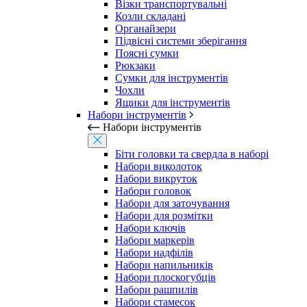
Візки транспортувальні
Козли складані
Органайзери
Підвісні системи зберігання
Поясні сумки
Рюкзаки
Сумки для інструментів
Чохли
Ящики для інструментів
Набори інструментів
Набори інструментів
Біти головки та свердла в наборі
Набори виколоток
Набори викруток
Набори головок
Набори для заточування
Набори для розмітки
Набори ключів
Набори маркерів
Набори надфілів
Набори напильників
Набори плоскогубців
Набори рашпилів
Набори стамесок