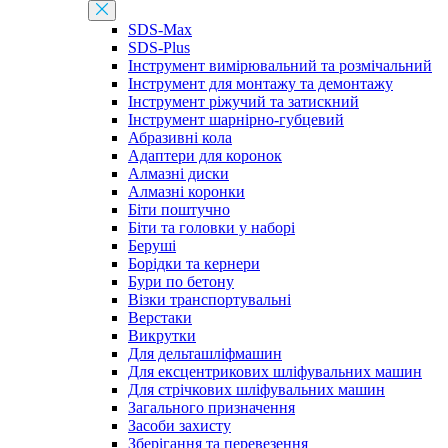
SDS-Max
SDS-Plus
Інструмент вимірювальний та розмічальний
Інструмент для монтажу та демонтажу
Інструмент ріжучий та затискний
Інструмент шарнірно-губцевий
Абразивні кола
Адаптери для коронок
Алмазні диски
Алмазні коронки
Біти поштучно
Біти та головки у наборі
Беруші
Борідки та кернери
Бури по бетону
Візки транспортувальні
Верстаки
Викрутки
Для дельташліфмашин
Для ексцентрикових шліфувальних машин
Для стрічкових шліфувальних машин
Загального призначення
Засоби захисту
Зберігання та перевезення