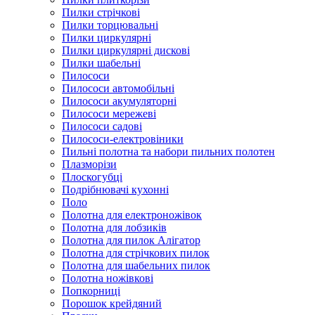
Пилки стрічкові
Пилки торцювальні
Пилки циркулярні
Пилки циркулярні дискові
Пилки шабельні
Пилососи
Пилососи автомобільні
Пилососи акумуляторні
Пилососи мережеві
Пилососи садові
Пилососи-електровіники
Пильні полотна та набори пильних полотен
Плазморізи
Плоскогубці
Подрібнювачі кухонні
Поло
Полотна для електроножівок
Полотна для лобзиків
Полотна для пилок Алігатор
Полотна для стрічкових пилок
Полотна для шабельних пилок
Полотна ножівкові
Попкорниці
Порошок крейдяний