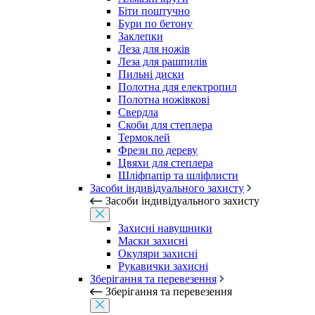
Біти поштучно
Бури по бетону
Заклепки
Леза для ножів
Леза для рашпилів
Пильні диски
Полотна для електропил
Полотна ножівкові
Свердла
Скоби для степлера
Термоклей
Фрези по дереву
Цвяхи для степлера
Шліфпапір та шліфлисти
Засоби індивідуального захисту
Засоби індивідуального захисту
Захисні навушники
Маски захисні
Окуляри захисні
Рукавички захисні
Зберігання та перевезення
Зберігання та перевезення