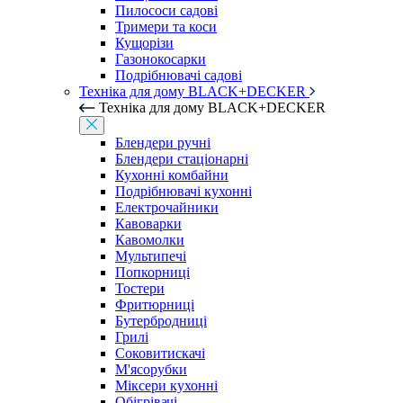
Пилососи садові
Тримери та коси
Кущорізи
Газонокосарки
Подрібнювачі садові
Техніка для дому BLACK+DECKER
Техніка для дому BLACK+DECKER
Блендери ручні
Блендери стаціонарні
Кухонні комбайни
Подрібнювачі кухонні
Електрочайники
Кавоварки
Кавомолки
Мультипечі
Попкорниці
Тостери
Фритюрниці
Бутербродниці
Грилі
Соковитискачі
М'ясорубки
Міксери кухонні
Обігрівачі