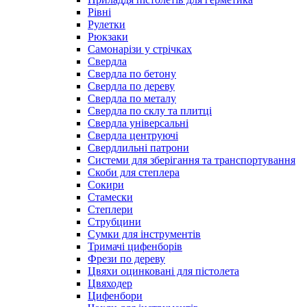
Рівні
Рулетки
Рюкзаки
Самонарізи у стрічках
Свердла
Свердла по бетону
Свердла по дереву
Свердла по металу
Свердла по склу та плитці
Свердла універсальні
Свердла центруючі
Свердлильні патрони
Системи для зберігання та транспортування
Скоби для степлера
Сокири
Стамески
Степлери
Струбцини
Сумки для інструментів
Тримачі цифенборів
Фрези по дереву
Цвяхи оцинковані для пістолета
Цвяходер
Цифенбори