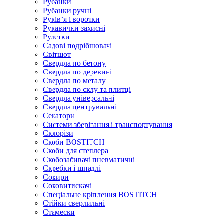
Рубанки
Рубанки ручні
Руківʼя і воротки
Рукавички захисні
Рулетки
Садові подрібнювачі
Світшот
Свердла по бетону
Свердла по деревині
Свердла по металу
Свердла по склу та плитці
Свердла універсальні
Свердла центрувальні
Секатори
Системи зберігання і транспортування
Склорізи
Скоби BOSTITCH
Скоби для степлера
Скобозабивачі пневматичні
Скребки і шпадлі
Сокири
Соковитискачі
Спеціальне кріплення BOSTITCH
Стійки сверлильні
Стамески