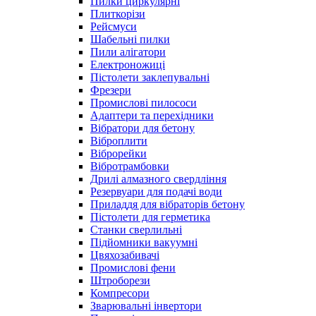
Пилки циркулярні
Плиткорізи
Рейсмуси
Шабельні пилки
Пили алігатори
Електроножиці
Пістолети заклепувальні
Фрезери
Промислові пилососи
Адаптери та перехідники
Вібратори для бетону
Віброплити
Віброрейки
Вібротрамбовки
Дрилі алмазного свердління
Резервуари для подачі води
Приладдя для вібраторів бетону
Пістолети для герметика
Станки сверлильні
Підйомники вакуумні
Цвяхозабивачі
Промислові фени
Штроборези
Компресори
Зварювальні інвертори