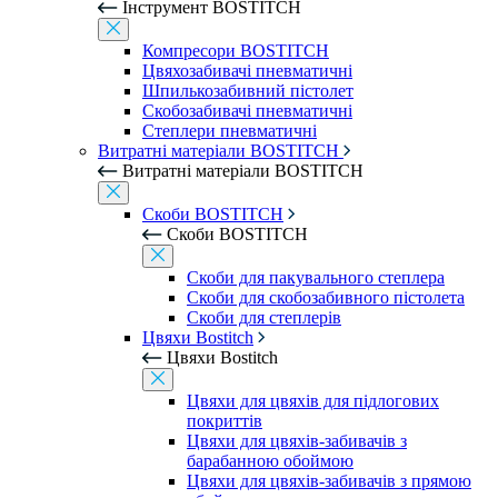
Інструмент BOSTITCH
Компресори BOSTITCH
Цвяхозабивачі пневматичні
Шпилькозабивний пістолет
Скобозабивачі пневматичні
Степлери пневматичні
Витратні матеріали BOSTITCH
Витратні матеріали BOSTITCH
Скоби BOSTITCH
Скоби BOSTITCH
Скоби для пакувального степлера
Скоби для скобозабивного пістолета
Скоби для степлерів
Цвяхи Bostitch
Цвяхи Bostitch
Цвяхи для цвяхів для підлогових
покриттів
Цвяхи для цвяхів-забивачів з
барабанною обоймою
Цвяхи для цвяхів-забивачів з прямою