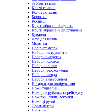
Зубила та піки
Ключі гайкові
Козли складані
Коронки
Косинці
Круги абразивні відрізні
Круги абразивні шліфувальні
Кувалди
Леза для ножів
Молотки
Набір стамесок
Набори інструментів
Набори викруток
Набори головок
Набори ключів
Набори плоскогубців
Набори свердл
Набори універсальні
Насадки для полірування
Ножі будівельні
Ножі для рубанка та рейсмусу
Ножівки, пили, лобзики
Ножиці ручні
Органайзери
Пасатижі