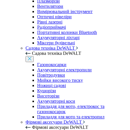
Плазморізи
Вентилятори
Вимірювальний інструмент
Оптичні нівеліри
Рівні лазерні
Радіоприймачі
Портативні колонки Bluetooth
Акумуляторні ліхтарі
Міксери будівельні
Садова техніка DeWALT
Садова техніка DeWALT
Газонокосарки
Акумуляторні електропили
Повітродувки
Мийки високого тиску
Ножиці садові
Кущорізи
Висоторізи
Акумуляторні коси
Приладдя для мото, електрокос та
газонокосарок
Приладдя для мото та електропил
Фірмові аксесуари DeWALT
Фірмові аксесуари DeWALT