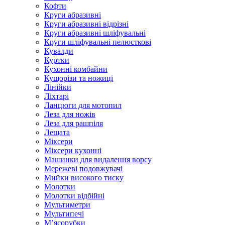
Кофти
Круги абразивні
Круги абразивні відрізні
Круги абразивні шліфувальні
Круги шліфувальні пелюсткові
Кувалди
Куртки
Кухонні комбайни
Кущорізи та ножиці
Лінійки
Ліхтарі
Ланцюги для мотопил
Леза для ножів
Леза для рашпіля
Лещата
Міксери
Міксери кухонні
Машинки для видалення ворсу
Мережеві подовжувачі
Мийки високого тиску
Молотки
Молотки відбійні
Мультиметри
Мультипечі
М’ясорубки