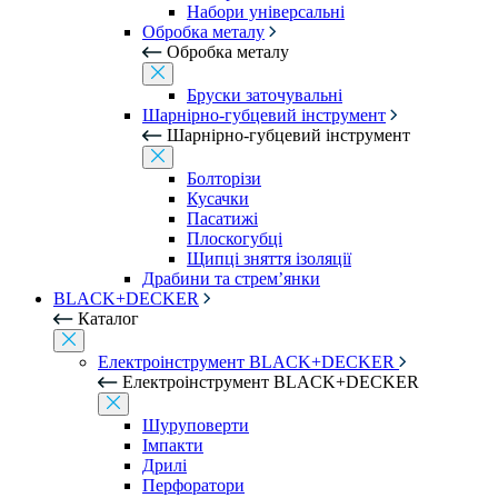
Набори універсальні
Обробка металу
Обробка металу
Бруски заточувальні
Шарнірно-губцевий інструмент
Шарнірно-губцевий інструмент
Болторізи
Кусачки
Пасатижі
Плоскогубці
Щипці зняття ізоляції
Драбини та стрем’янки
BLACK+DECKER
Каталог
Електроінструмент BLACK+DECKER
Електроінструмент BLACK+DECKER
Шуруповерти
Імпакти
Дрилі
Перфоратори