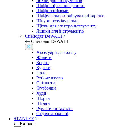
Чохли для інструментів
Шліфпапір та шліфлисти
Шліфплатформи
Шліфувально-полірувальні тарілки
Шнури розмічувальні
Щітки для електроінструменту
Ящики для інструментів
Спецодяг DeWALT
Спецодяг DeWALT
Аксесуари для одягу
Жилети
Кофти
Куртки
Поло
Робоче взуття
Світшоти
Футболки
Худи
Шорти
Штани
Рукавички захисні
Окуляри захисні
STANLEY
Каталог