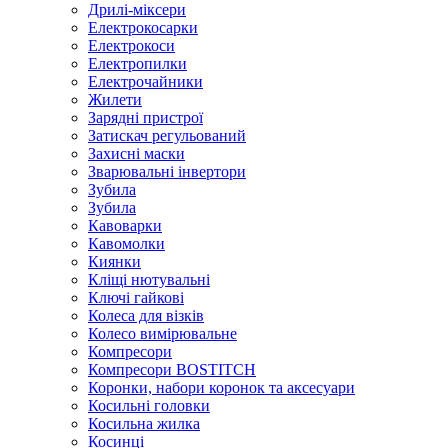
Дрилі-міксери
Електрокосарки
Електрокоси
Електропилки
Електрочайники
Жилети
Зарядні пристрої
Затискач регульований
Захисні маски
Зварювальні інвертори
Зубила
Зубила
Кавоварки
Кавомолки
Киянки
Кліщі нютувальні
Ключі гайкові
Колеса для візків
Колесо вимірювальне
Компресори
Компресори BOSTITCH
Коронки, набори коронок та аксесуари
Косильні головки
Косильна жилка
Косинці