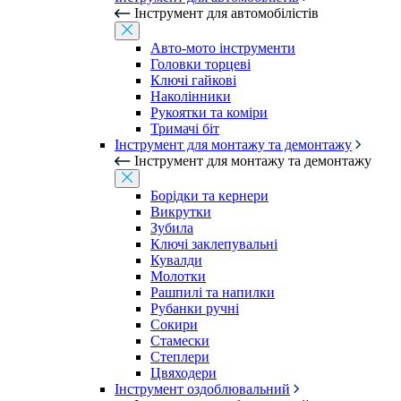
Інструмент для автомобілістів
Авто-мото інструменти
Головки торцеві
Ключі гайкові
Наколінники
Рукоятки та коміри
Тримачі біт
Інструмент для монтажу та демонтажу
Інструмент для монтажу та демонтажу
Борідки та кернери
Викрутки
Зубила
Ключі заклепувальні
Кувалди
Молотки
Рашпилі та напилки
Рубанки ручні
Сокири
Стамески
Степлери
Цвяходери
Інструмент оздоблювальний