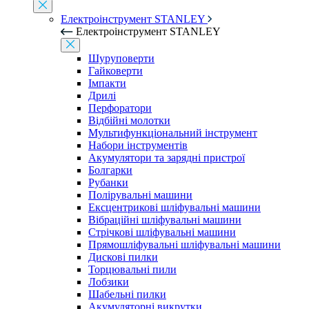
Електроінструмент STANLEY
Електроінструмент STANLEY
Шуруповерти
Гайковерти
Імпакти
Дрилі
Перфоратори
Відбійні молотки
Мультифункціональний інструмент
Набори інструментів
Акумулятори та зарядні пристрої
Болгарки
Рубанки
Полірувальні машини
Ексцентрикові шліфувальні машини
Вібраційні шліфувальні машини
Стрічкові шліфувальні машини
Прямошліфувальні шліфувальні машини
Дискові пилки
Торцювальні пили
Лобзики
Шабельні пилки
Акумуляторні викрутки