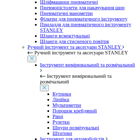
Шліфмашини пневматичні
Пневмопістолети для накачування шин
Пневматичні манометри
Фільтри для пневматичного інструменту
Приладдя для пневматичного інструменту
STANLEY
Шланги всмоктувальні
Шланги для стисненого повітря
Ручний інструмент та аксесуари STANLEY
Ручний інструмент та аксесуари STANLEY
Інструмент вимірювальний та розмічальний
Інструмент вимірювальний та
розмічальний
Кутники
Лінійки
Мультиметри
Порошок крейдяний
Рівні
Рулетки
Шнури розмічувальні
Штативи
Інструмент для автомобілістів