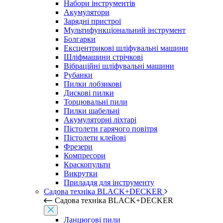
Набори інструментів
Акумулятори
Зарядні пристрої
Мультифункціональний інструмент
Болгарки
Ексцентрикові шліфувальні машини
Шліфмашини стрічкові
Вібраційні шліфувальні машини
Рубанки
Пилки лобзикові
Дискові пилки
Торцювальні пили
Пилки шабельні
Акумуляторні ліхтарі
Пістолети гарячого повітря
Пістолети клейові
Фрезери
Компресори
Краскопульти
Викрутки
Приладдя для інструменту
Садова техніка BLACK+DECKER
Садова техніка BLACK+DECKER
Ланцюгові пили