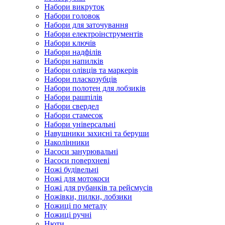
Набори викруток
Набори головок
Набори для заточування
Набори електроінструментів
Набори ключів
Набори надфілів
Набори напилків
Набори олівців та маркерів
Набори пласкозубців
Набори полотен для лобзиків
Набори рашпілів
Набори свердел
Набори стамесок
Набори універсальні
Навушники захисні та беруши
Наколінники
Насоси занурювальні
Насоси поверхневі
Ножі будівельні
Ножі для мотокоси
Ножі для рубанків та рейсмусів
Ножівки, пилки, лобзики
Ножиці по металу
Ножиці ручні
Нюти