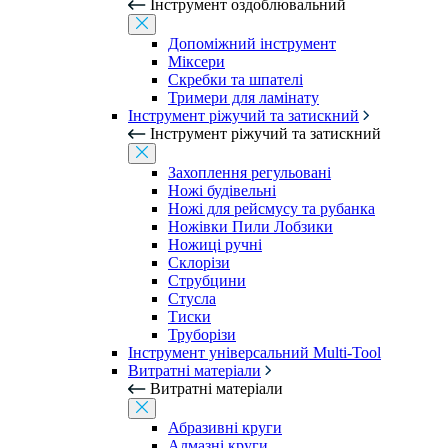
Інструмент оздоблювальний
Допоміжний інструмент
Міксери
Скребки та шпателі
Тримери для ламінату
Інструмент ріжучий та затискний
Інструмент ріжучий та затискний
Захоплення регульовані
Ножі будівельні
Ножі для рейсмусу та рубанка
Ножівки Пили Лобзики
Ножиці ручні
Склорізи
Струбцини
Стусла
Тиски
Труборізи
Інструмент універсальний Multi-Tool
Витратні матеріали
Витратні матеріали
Абразивні круги
Алмазні круги