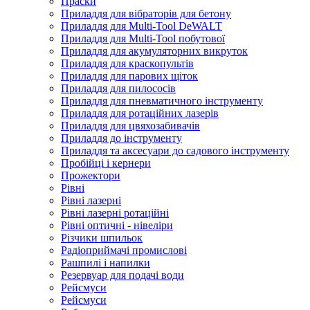
Праски
Приладдя для вібраторів для бетону
Приладдя для Multi-Tool DeWALT
Приладдя для Multi-Tool побутової
Приладдя для акумуляторних викруток
Приладдя для краскопультів
Приладдя для парових щіток
Приладдя для пилососів
Приладдя для пневматичного інструменту
Приладдя для ротаційних лазерів
Приладдя для цвяхозабивачів
Приладдя до інструменту
Приладдя та аксесуари до садового інструменту
Пробійці і кернери
Прожектори
Рівні
Рівні лазерні
Рівні лазерні ротаційні
Рівні оптичні - нівеліри
Різчики шпильок
Радіоприймачі промислові
Рашпилі і напилки
Резервуар для подачі води
Рейсмуси
Рейсмуси