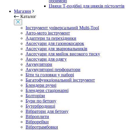
обоймою
Цвяхи Т-подібні для цвяхів пістолетів
Магазин
Каталог
Інструмент універсальний Multi-Tool
Авто-мото інструмент
Адаптери та перехідники
Аксесуари для газонокосарок
Аксесуари для зварювальників
Аксесуари для мийок високого тиску
Аксесуари для одягу
Акумулятори
Акумуляторні перфоратори
Біти та головки у наборі
Багатофункціональний інструмент
Блендери ручні
Блендери стаціонарні
Болторізи
Бури по бетону
Бутербродниці
Вібратори для бетону
Віброплити
Віброрейки
Вібротрамбовки