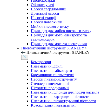
Газонокосарки
Обприскувачі
Насоси свердловинні
Дренажні насоси
Насосні станції
Насоси поверхневі
Мийки високого тиску
Приладдя для мийок високого тиску
Приладдя для мото, електрокос та
газонокосарок
Приладдя для мото та електропил
Пневматичний інструмент STANLEY
Пневматичний інструмент STANLEY
Компресори
Пневматичні дрилі
Пневматичні гайковерти
Бормашинки пневматичні
Набори пневмоінструменту
Степлери пневматичні
Пістолети продувальні
Пневматичні шприци для подачі мастила
Пневматичні картриджні пістолети
Пневматичні піскоструминні пістолети
Краскопульти пневматичні