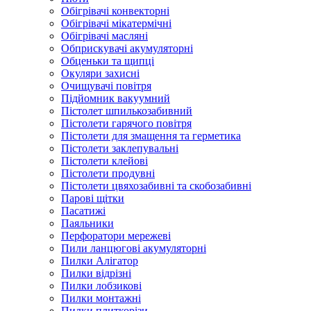
Обігрівачі конвекторні
Обігрівачі мікатермічні
Обігрівачі масляні
Обприскувачі акумуляторні
Обценьки та щипці
Окуляри захисні
Очищувачі повітря
Підйомник вакуумний
Пістолет шпилькозабивний
Пістолети гарячого повітря
Пістолети для змащення та герметика
Пістолети заклепувальні
Пістолети клейові
Пістолети продувні
Пістолети цвяхозабивні та скобозабивні
Парові щітки
Пасатижі
Паяльники
Перфоратори мережеві
Пили ланцюгові акумуляторні
Пилки Алігатор
Пилки відрізні
Пилки лобзикові
Пилки монтажні
Пилки плиткорізи