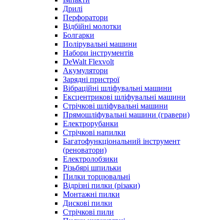
Дрилі
Перфоратори
Відбійні молотки
Болгарки
Полірувальні машини
Набори інструментів
DeWalt Flexvolt
Акумулятори
Зарядні пристрої
Вібраційні шліфувальні машини
Ексцентрикові шліфувальні машини
Стрічкові шліфувальні машини
Прямошліфувальні машини (гравери)
Електрорубанки
Стрічкові напилки
Багатофункціональний інструмент
(реноватори)
Електролобзики
Різьбярі шпильки
Пилки торцювальні
Відрізні пилки (різаки)
Монтажні пилки
Дискові пилки
Стрічкові пили