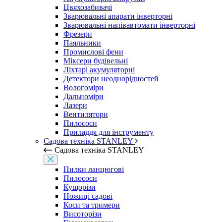
Цвяхозабивачі
Зварювальні апарати інверторні
Зварювальні напівавтомати інверторні
Фрезери
Паяльники
Промислові фени
Міксери будівельні
Ліхтарі акумуляторні
Детектори неоднорідностей
Вологоміри
Дальноміри
Лазери
Вентилятори
Пилососи
Приладдя для інструменту
Садова техніка STANLEY
Садова техніка STANLEY
Пилки ланцюгові
Пилососи
Кущорізи
Ножиці садові
Коси та тримери
Висоторізи