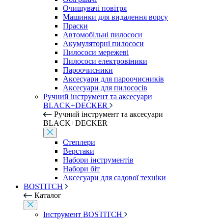
Очищувачі повітря
Машинки для видалення ворсу
Праски
Автомобільні пилососи
Акумуляторні пилососи
Пилососи мережеві
Пилососи електровіники
Пароочисники
Аксесуари для пароочисників
Аксесуари для пилососів
Ручний інструмент та аксесуари
BLACK+DECKER
Ручний інструмент та аксесуари
BLACK+DECKER
Степлери
Верстаки
Набори інструментів
Набори біт
Аксесуари для садової техніки
BOSTITCH
Каталог
Інструмент BOSTITCH