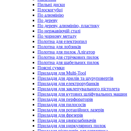
Пильні диски
Плоскогубці
По алюмінію
По дереву
По дереву, алюмінію, пластику
По нержавіючій сталі
По чорному металу
Полотна для електропил
Полотна для лобзиків
Полотна для пилок Алігатор
Полотна для стрічкових пилок
Полотна для шабельних пилок
Поясні сумки
Приладдя для Multi-Tool
Приладдя для дрилів та шуруповертів
Приладдя для електрорубанків
Приладдя для заклепувального пістолета
Приладдя для кутових шліфувальних машин
Приладдя для перфораторів
Приладдя для пилососів
Приладдя для ротаційних лазерів
Приладдя для фрезерів
Приладдя для цвяхозабивачів
Приладдя для циркулярних пилок
Приладдя пістолетів для герметика