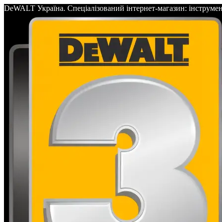
DeWALT Україна. Спеціалізований інтернет-магазин: інс