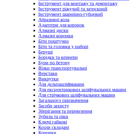
Інструмент для монтажу та демонтажу
Інструмент ріжучий та затискний
Інструмент шарнірно-губцевий
Абразивні кола
Адаптери для коронок
Алмазні диски
Алмазні коронки
Біти поштучно
Біти та головки у наборі
Беруші
Борідки та кернери
Бури по бетону
Візки транспортувальні
Верстаки
Викрутки
Для дельташліфмашин
Для ексцентрикових шліфувальних машин
Для стрічкових шліфувальних машин
Загального призначення
Засоби захисту
Зберігання та перевезення
Зубила та піки
Ключі гайкові
Козли складані
Коронки