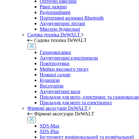
Оптичні нівеліри
Рівні лазерні
Радіоприймачі
Портативні колонки Bluetooth
Акумуляторні ліхтарі
Міксери будівельні
Садова техніка DeWALT
Садова техніка DeWALT
Газонокосарки
Акумуляторні електропили
Повітродувки
Мийки високого тиску
Ножиці садові
Кущорізи
Висоторізи
Акумуляторні коси
Приладдя для мото, електрокос та газонокосар
Приладдя для мото та електропил
Фірмові аксесуари DeWALT
Фірмові аксесуари DeWALT
SDS-Max
SDS-Plus
Інструмент вимірювальний та розмічальний