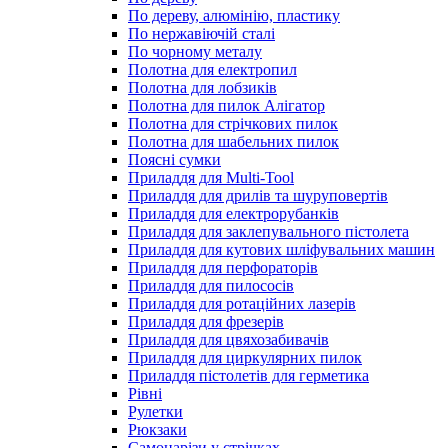
По дереву, алюмінію, пластику
По нержавіючій сталі
По чорному металу
Полотна для електропил
Полотна для лобзиків
Полотна для пилок Алігатор
Полотна для стрічкових пилок
Полотна для шабельних пилок
Поясні сумки
Приладдя для Multi-Tool
Приладдя для дрилів та шуруповертів
Приладдя для електрорубанків
Приладдя для заклепувального пістолета
Приладдя для кутових шліфувальних машин
Приладдя для перфораторів
Приладдя для пилососів
Приладдя для ротаційних лазерів
Приладдя для фрезерів
Приладдя для цвяхозабивачів
Приладдя для циркулярних пилок
Приладдя пістолетів для герметика
Рівні
Рулетки
Рюкзаки
Самонарізи у стрічках