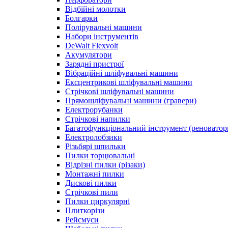
Відбійні молотки
Болгарки
Полірувальні машини
Набори інструментів
DeWalt Flexvolt
Акумулятори
Зарядні пристрої
Вібраційні шліфувальні машини
Ексцентрикові шліфувальні машини
Стрічкові шліфувальні машини
Прямошліфувальні машини (гравери)
Електрорубанки
Стрічкові напилки
Багатофункціональний інструмент (реноватор
Електролобзики
Різьбярі шпильки
Пилки торцювальні
Відрізні пилки (різаки)
Монтажні пилки
Дискові пилки
Стрічкові пили
Пилки циркулярні
Плиткорізи
Рейсмуси