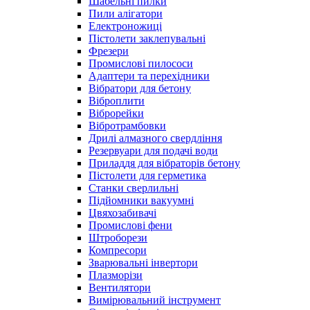
Шабельні пилки
Пили алігатори
Електроножиці
Пістолети заклепувальні
Фрезери
Промислові пилососи
Адаптери та перехідники
Вібратори для бетону
Віброплити
Віброрейки
Вібротрамбовки
Дрилі алмазного свердління
Резервуари для подачі води
Приладдя для вібраторів бетону
Пістолети для герметика
Станки сверлильні
Підйомники вакуумні
Цвяхозабивачі
Промислові фени
Штроборези
Компресори
Зварювальні інвертори
Плазморізи
Вентилятори
Вимірювальний інструмент