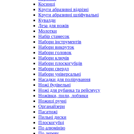
Косинці
Круги абразивні відрізні
Круги абразивні шліфувальні
Кувалди
Леза для ножів
Молотки
Набір стамесок
Набори інструментів
Набори викруток
Набори головок
Набори ключів
Набори плоскогубців
Набори свердл
Набори універсальні
Насадки для полірування
Ножі будівельні
Ножі для рубанка та рейсмусу
Ножівки, пили, лобзики
Ножиці ручні
Органайзери
Пасатижі
Пильні диски
Плоскогубці
По алюмінію
По дереву