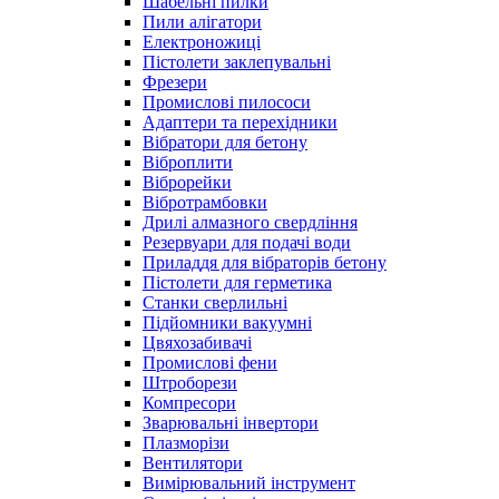
Шабельні пилки
Пили алігатори
Електроножиці
Пістолети заклепувальні
Фрезери
Промислові пилососи
Адаптери та перехідники
Вібратори для бетону
Віброплити
Віброрейки
Вібротрамбовки
Дрилі алмазного свердління
Резервуари для подачі води
Приладдя для вібраторів бетону
Пістолети для герметика
Станки сверлильні
Підйомники вакуумні
Цвяхозабивачі
Промислові фени
Штроборези
Компресори
Зварювальні інвертори
Плазморізи
Вентилятори
Вимірювальний інструмент