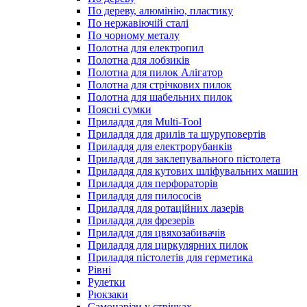
По дереву, алюмінію, пластику
По нержавіючій сталі
По чорному металу
Полотна для електропил
Полотна для лобзиків
Полотна для пилок Алігатор
Полотна для стрічкових пилок
Полотна для шабельних пилок
Поясні сумки
Приладдя для Multi-Tool
Приладдя для дрилів та шуруповертів
Приладдя для електрорубанків
Приладдя для заклепувального пістолета
Приладдя для кутових шліфувальних машин
Приладдя для перфораторів
Приладдя для пилососів
Приладдя для ротаційних лазерів
Приладдя для фрезерів
Приладдя для цвяхозабивачів
Приладдя для циркулярних пилок
Приладдя пістолетів для герметика
Рівні
Рулетки
Рюкзаки
Самонарізи у стрічках