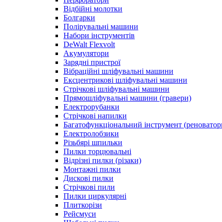
Відбійні молотки
Болгарки
Полірувальні машини
Набори інструментів
DeWalt Flexvolt
Акумулятори
Зарядні пристрої
Вібраційні шліфувальні машини
Ексцентрикові шліфувальні машини
Стрічкові шліфувальні машини
Прямошліфувальні машини (гравери)
Електрорубанки
Стрічкові напилки
Багатофункціональний інструмент (реноватор
Електролобзики
Різьбярі шпильки
Пилки торцювальні
Відрізні пилки (різаки)
Монтажні пилки
Дискові пилки
Стрічкові пили
Пилки циркулярні
Плиткорізи
Рейсмуси