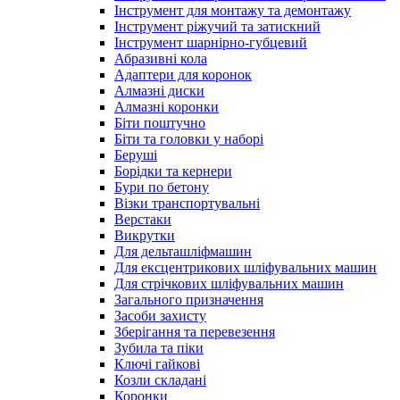
Інструмент для монтажу та демонтажу
Інструмент ріжучий та затискний
Інструмент шарнірно-губцевий
Абразивні кола
Адаптери для коронок
Алмазні диски
Алмазні коронки
Біти поштучно
Біти та головки у наборі
Беруші
Борідки та кернери
Бури по бетону
Візки транспортувальні
Верстаки
Викрутки
Для дельташліфмашин
Для ексцентрикових шліфувальних машин
Для стрічкових шліфувальних машин
Загального призначення
Засоби захисту
Зберігання та перевезення
Зубила та піки
Ключі гайкові
Козли складані
Коронки