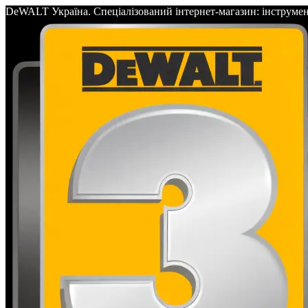
DeWALT Україна. Спеціалізований інтернет-магазин: інс