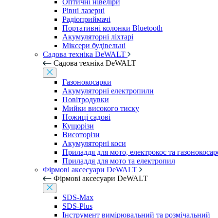
Оптичні нівеліри
Рівні лазерні
Радіоприймачі
Портативні колонки Bluetooth
Акумуляторні ліхтарі
Міксери будівельні
Садова техніка DeWALT
Садова техніка DeWALT
Газонокосарки
Акумуляторні електропили
Повітродувки
Мийки високого тиску
Ножиці садові
Кущорізи
Висоторізи
Акумуляторні коси
Приладдя для мото, електрокос та газонокосар
Приладдя для мото та електропил
Фірмові аксесуари DeWALT
Фірмові аксесуари DeWALT
SDS-Max
SDS-Plus
Інструмент вимірювальний та розмічальний