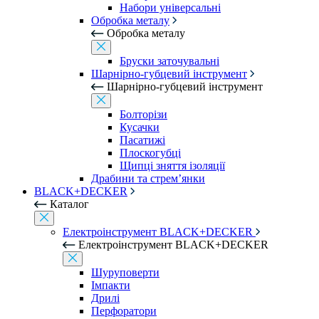
Набори універсальні
Обробка металу
Обробка металу
Бруски заточувальні
Шарнірно-губцевий інструмент
Шарнірно-губцевий інструмент
Болторізи
Кусачки
Пасатижі
Плоскогубці
Щипці зняття ізоляції
Драбини та стрем’янки
BLACK+DECKER
Каталог
Електроінструмент BLACK+DECKER
Електроінструмент BLACK+DECKER
Шуруповерти
Імпакти
Дрилі
Перфоратори