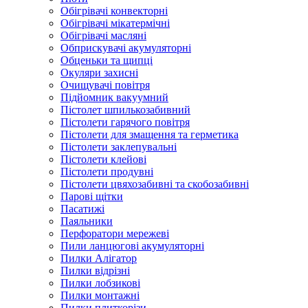
Обігрівачі конвекторні
Обігрівачі мікатермічні
Обігрівачі масляні
Обприскувачі акумуляторні
Обценьки та щипці
Окуляри захисні
Очищувачі повітря
Підйомник вакуумний
Пістолет шпилькозабивний
Пістолети гарячого повітря
Пістолети для змащення та герметика
Пістолети заклепувальні
Пістолети клейові
Пістолети продувні
Пістолети цвяхозабивні та скобозабивні
Парові щітки
Пасатижі
Паяльники
Перфоратори мережеві
Пили ланцюгові акумуляторні
Пилки Алігатор
Пилки відрізні
Пилки лобзикові
Пилки монтажні
Пилки плиткорізи