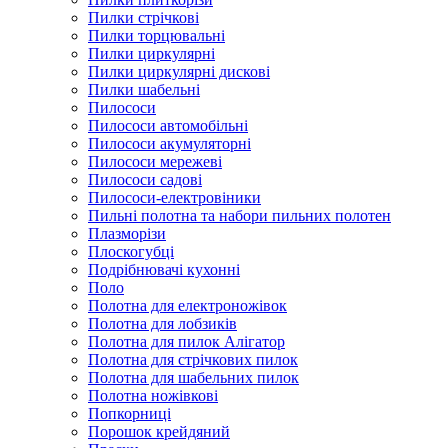
Пилки стрічкові
Пилки торцювальні
Пилки циркулярні
Пилки циркулярні дискові
Пилки шабельні
Пилососи
Пилососи автомобільні
Пилососи акумуляторні
Пилососи мережеві
Пилососи садові
Пилососи-електровіники
Пильні полотна та набори пильних полотен
Плазморізи
Плоскогубці
Подрібнювачі кухонні
Поло
Полотна для електроножівок
Полотна для лобзиків
Полотна для пилок Алігатор
Полотна для стрічкових пилок
Полотна для шабельних пилок
Полотна ножівкові
Попкорниці
Порошок крейдяний