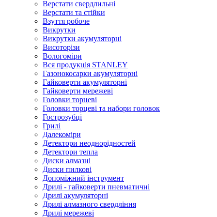
Верстати свердлильні
Верстати та стійки
Взуття робоче
Викрутки
Викрутки акумуляторні
Висоторізи
Вологоміри
Вся продукція STANLEY
Газонокосарки акумуляторні
Гайковерти акумуляторні
Гайковерти мережеві
Головки торцеві
Головки торцеві та набори головок
Гострозубці
Грилі
Далекоміри
Детектори неоднорідностей
Детектори тепла
Диски алмазні
Диски пилкові
Допоміжний інструмент
Дрилі - гайковерти пневматичні
Дрилі акумуляторні
Дрилі алмазного свердління
Дрилі мережеві