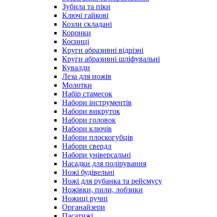
Зубила та піки
Ключі гайкові
Козли складані
Коронки
Косинці
Круги абразивні відрізні
Круги абразивні шліфувальні
Кувалди
Леза для ножів
Молотки
Набір стамесок
Набори інструментів
Набори викруток
Набори головок
Набори ключів
Набори плоскогубців
Набори свердл
Набори універсальні
Насадки для полірування
Ножі будівельні
Ножі для рубанка та рейсмусу
Ножівки, пили, лобзики
Ножиці ручні
Органайзери
Пасатижі