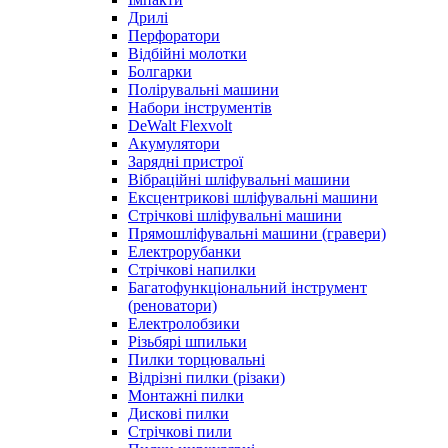
Дрилі
Перфоратори
Відбійні молотки
Болгарки
Полірувальні машини
Набори інструментів
DeWalt Flexvolt
Акумулятори
Зарядні пристрої
Вібраційні шліфувальні машини
Ексцентрикові шліфувальні машини
Стрічкові шліфувальні машини
Прямошліфувальні машини (гравери)
Електрорубанки
Стрічкові напилки
Багатофункціональний інструмент
(реноватори)
Електролобзики
Різьбярі шпильки
Пилки торцювальні
Відрізні пилки (різаки)
Монтажні пилки
Дискові пилки
Стрічкові пили