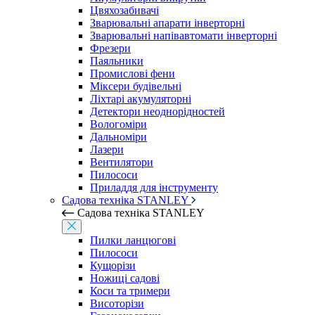
Цвяхозабивачі
Зварювальні апарати інверторні
Зварювальні напівавтомати інверторні
Фрезери
Паяльники
Промислові фени
Міксери будівельні
Ліхтарі акумуляторні
Детектори неоднорідностей
Вологоміри
Дальноміри
Лазери
Вентилятори
Пилососи
Приладдя для інструменту
Садова техніка STANLEY
Садова техніка STANLEY
Пилки ланцюгові
Пилососи
Кущорізи
Ножиці садові
Коси та тримери
Висоторізи