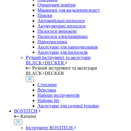
Очищувачі повітря
Машинки для видалення ворсу
Праски
Автомобільні пилососи
Акумуляторні пилососи
Пилососи мережеві
Пилососи електровіники
Пароочисники
Аксесуари для пароочисників
Аксесуари для пилососів
Ручний інструмент та аксесуари
BLACK+DECKER
Ручний інструмент та аксесуари
BLACK+DECKER
Степлери
Верстаки
Набори інструментів
Набори біт
Аксесуари для садової техніки
BOSTITCH
Каталог
Інструмент BOSTITCH