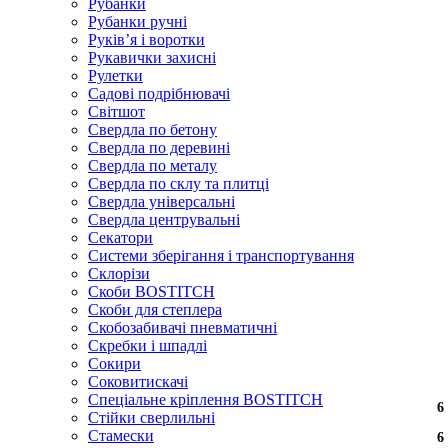
Рубанки
Рубанки ручні
Руківʼя і воротки
Рукавички захисні
Рулетки
Садові подрібнювачі
Світшот
Свердла по бетону
Свердла по деревині
Свердла по металу
Свердла по склу та плитці
Свердла універсальні
Свердла центрувальні
Секатори
Системи зберігання і транспортування
Склорізи
Скоби BOSTITCH
Скоби для степлера
Скобозабивачі пневматичні
Скребки і шпадлі
Сокири
Соковитискачі
Спеціальне кріплення BOSTITCH
6
6
6
Стійки сверлильні
Стамески
6
6
6