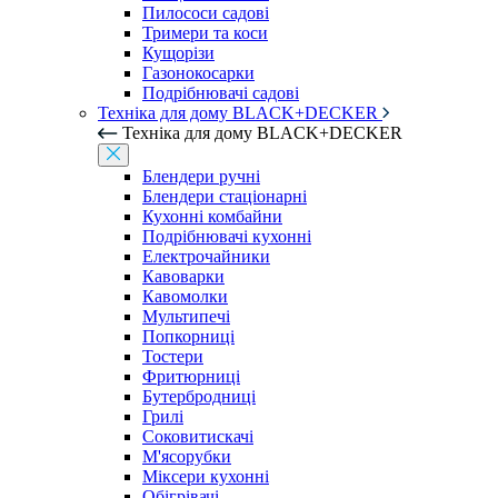
Пилососи садові
Тримери та коси
Кущорізи
Газонокосарки
Подрібнювачі садові
Техніка для дому BLACK+DECKER
Техніка для дому BLACK+DECKER
Блендери ручні
Блендери стаціонарні
Кухонні комбайни
Подрібнювачі кухонні
Електрочайники
Кавоварки
Кавомолки
Мультипечі
Попкорниці
Тостери
Фритюрниці
Бутербродниці
Грилі
Соковитискачі
М'ясорубки
Міксери кухонні
Обігрівачі