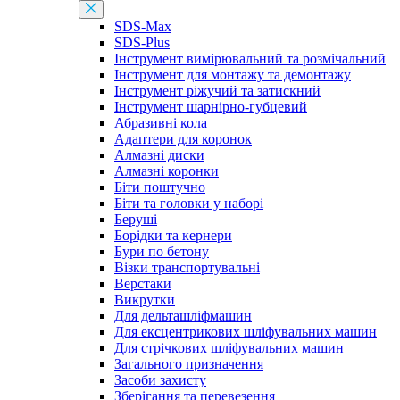
SDS-Max
SDS-Plus
Інструмент вимірювальний та розмічальний
Інструмент для монтажу та демонтажу
Інструмент ріжучий та затискний
Інструмент шарнірно-губцевий
Абразивні кола
Адаптери для коронок
Алмазні диски
Алмазні коронки
Біти поштучно
Біти та головки у наборі
Беруші
Борідки та кернери
Бури по бетону
Візки транспортувальні
Верстаки
Викрутки
Для дельташліфмашин
Для ексцентрикових шліфувальних машин
Для стрічкових шліфувальних машин
Загального призначення
Засоби захисту
Зберігання та перевезення