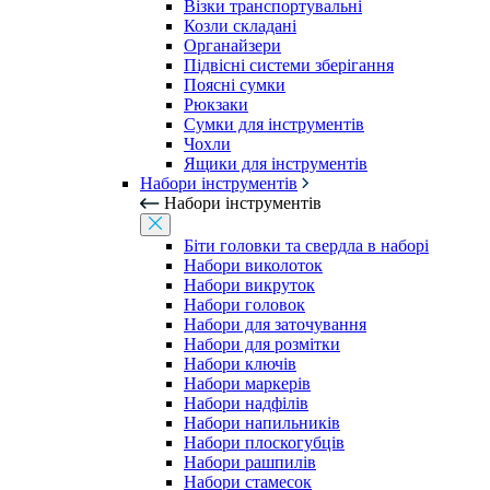
Візки транспортувальні
Козли складані
Органайзери
Підвісні системи зберігання
Поясні сумки
Рюкзаки
Сумки для інструментів
Чохли
Ящики для інструментів
Набори інструментів
Набори інструментів
Біти головки та свердла в наборі
Набори виколоток
Набори викруток
Набори головок
Набори для заточування
Набори для розмітки
Набори ключів
Набори маркерів
Набори надфілів
Набори напильників
Набори плоскогубців
Набори рашпилів
Набори стамесок