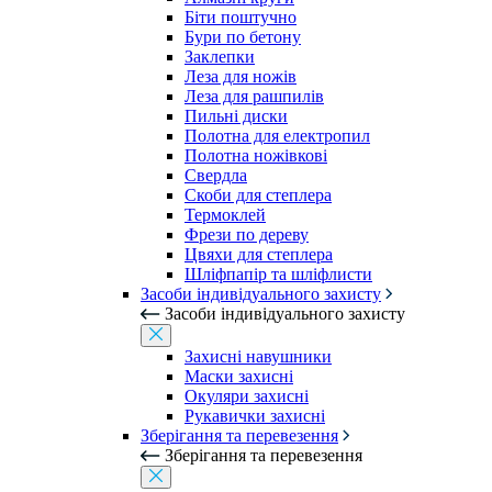
Біти поштучно
Бури по бетону
Заклепки
Леза для ножів
Леза для рашпилів
Пильні диски
Полотна для електропил
Полотна ножівкові
Свердла
Скоби для степлера
Термоклей
Фрези по дереву
Цвяхи для степлера
Шліфпапір та шліфлисти
Засоби індивідуального захисту
Засоби індивідуального захисту
Захисні навушники
Маски захисні
Окуляри захисні
Рукавички захисні
Зберігання та перевезення
Зберігання та перевезення