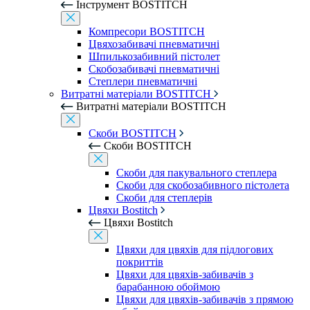
Інструмент BOSTITCH
Компресори BOSTITCH
Цвяхозабивачі пневматичні
Шпилькозабивний пістолет
Скобозабивачі пневматичні
Степлери пневматичні
Витратні матеріали BOSTITCH
Витратні матеріали BOSTITCH
Скоби BOSTITCH
Скоби BOSTITCH
Скоби для пакувального степлера
Скоби для скобозабивного пістолета
Скоби для степлерів
Цвяхи Bostitch
Цвяхи Bostitch
Цвяхи для цвяхів для підлогових
покриттів
Цвяхи для цвяхів-забивачів з
барабанною обоймою
Цвяхи для цвяхів-забивачів з прямою