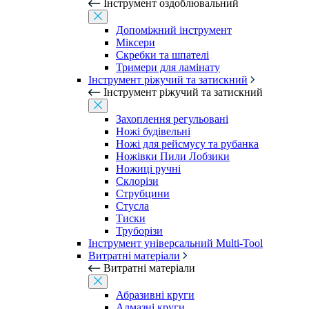
Інструмент оздоблювальний
Допоміжний інструмент
Міксери
Скребки та шпателі
Тримери для ламінату
Інструмент ріжучий та затискний
Інструмент ріжучий та затискний
Захоплення регульовані
Ножі будівельні
Ножі для рейсмусу та рубанка
Ножівки Пили Лобзики
Ножиці ручні
Склорізи
Струбцини
Стусла
Тиски
Труборізи
Інструмент універсальний Multi-Tool
Витратні матеріали
Витратні матеріали
Абразивні круги
Алмазні круги