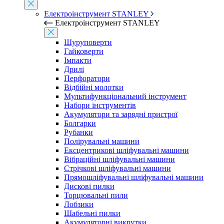
Електроінструмент STANLEY
Електроінструмент STANLEY
Шуруповерти
Гайковерти
Імпакти
Дрилі
Перфоратори
Відбійні молотки
Мультифункціональний інструмент
Набори інструментів
Акумулятори та зарядні пристрої
Болгарки
Рубанки
Полірувальні машини
Ексцентрикові шліфувальні машини
Вібраційні шліфувальні машини
Стрічкові шліфувальні машини
Прямошліфувальні шліфувальні машини
Дискові пилки
Торцювальні пили
Лобзики
Шабельні пилки
Акумуляторні викрутки