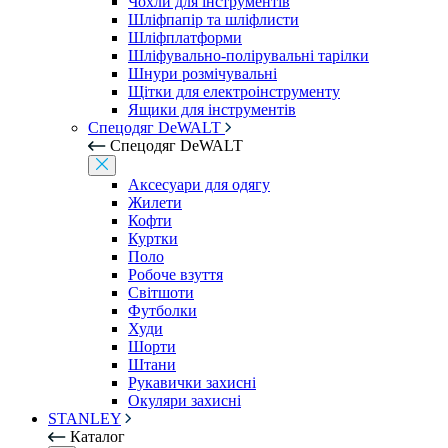
Чохли для інструментів
Шліфпапір та шліфлисти
Шліфплатформи
Шліфувально-полірувальні тарілки
Шнури розмічувальні
Щітки для електроінструменту
Ящики для інструментів
Спецодяг DeWALT
Спецодяг DeWALT
Аксесуари для одягу
Жилети
Кофти
Куртки
Поло
Робоче взуття
Світшоти
Футболки
Худи
Шорти
Штани
Рукавички захисні
Окуляри захисні
STANLEY
Каталог