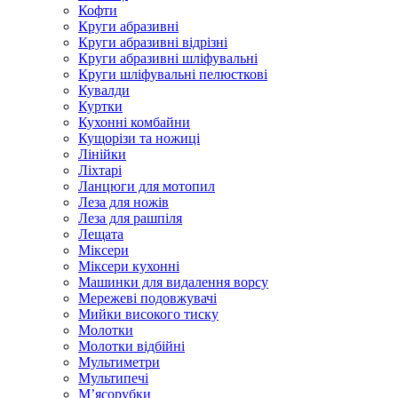
Кофти
Круги абразивні
Круги абразивні відрізні
Круги абразивні шліфувальні
Круги шліфувальні пелюсткові
Кувалди
Куртки
Кухонні комбайни
Кущорізи та ножиці
Лінійки
Ліхтарі
Ланцюги для мотопил
Леза для ножів
Леза для рашпіля
Лещата
Міксери
Міксери кухонні
Машинки для видалення ворсу
Мережеві подовжувачі
Мийки високого тиску
Молотки
Молотки відбійні
Мультиметри
Мультипечі
М’ясорубки