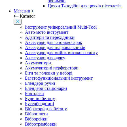
обоймою
Цвяхи Т-подібні для цвяхів пістолетів
Магазин
Каталог
Інструмент універсальний Multi-Tool
Авто-мото інструмент
Адаптери та перехідники
Аксесуари для газонокосарок
Аксесуари для зварювальників
Аксесуари для мийок високого тиску
Аксесуари для одягу
Акумулятори
Акумуляторні перфоратори
Біти та головки у наборі
Багатофункціональний інструмент
Блендери ручні
Блендери стаціонарні
Болторізи
Бури по бетону
Бутербродниці
Вібратори для бетону
Віброплити
Віброрейки
Вібротрамбовки