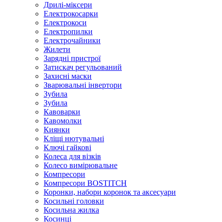
Дрилі-міксери
Електрокосарки
Електрокоси
Електропилки
Електрочайники
Жилети
Зарядні пристрої
Затискач регульований
Захисні маски
Зварювальні інвертори
Зубила
Зубила
Кавоварки
Кавомолки
Киянки
Кліщі нютувальні
Ключі гайкові
Колеса для візків
Колесо вимірювальне
Компресори
Компресори BOSTITCH
Коронки, набори коронок та аксесуари
Косильні головки
Косильна жилка
Косинці