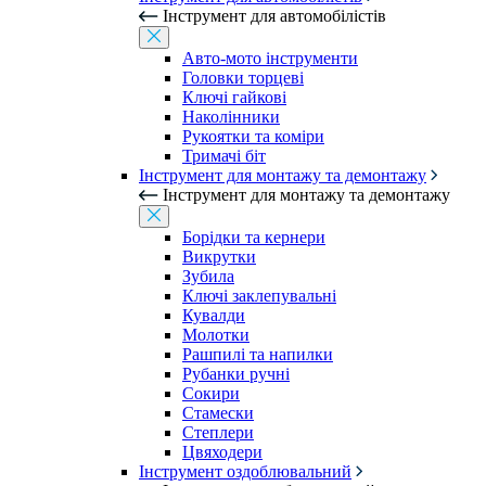
Інструмент для автомобілістів
Авто-мото інструменти
Головки торцеві
Ключі гайкові
Наколінники
Рукоятки та коміри
Тримачі біт
Інструмент для монтажу та демонтажу
Інструмент для монтажу та демонтажу
Борідки та кернери
Викрутки
Зубила
Ключі заклепувальні
Кувалди
Молотки
Рашпилі та напилки
Рубанки ручні
Сокири
Стамески
Степлери
Цвяходери
Інструмент оздоблювальний