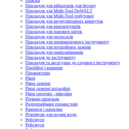
Праски
Приладдя для вібраторів для бетону
Приладдя для Multi-Tool DeWALT
Приладдя для Multi-Tool побутової
Приладдя для акумуляторних викруток
Приладдя для краскопультів
Приладдя для парових щіток
Приладдя для пилососів
Приладдя для пневматичного інструменту
Приладдя для ротаційних лазерів
Приладдя для цвяхозабивачів
Приладдя до інструменту
Приладдя та аксесуари до садового інструменту
Пробійці і кернери
Прожектори
Рівні
Рівні лазерні
Рівні лазерні ротаційні
Рівні оптичні - нівеліри
Різчики шпильок
Радіоприймачі промислові
Рашпилі і напилки
Резервуар для подачі води
Рейсмуси
Рейсмуси