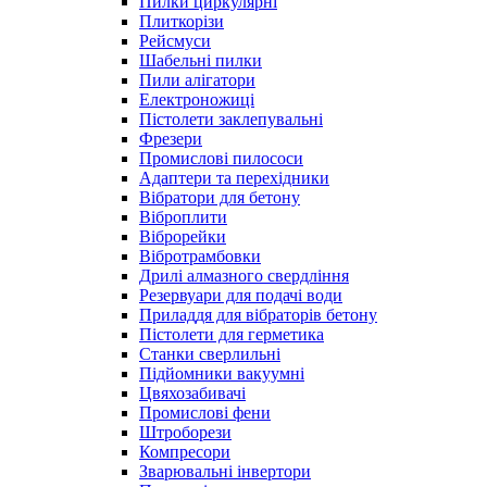
Пилки циркулярні
Плиткорізи
Рейсмуси
Шабельні пилки
Пили алігатори
Електроножиці
Пістолети заклепувальні
Фрезери
Промислові пилососи
Адаптери та перехідники
Вібратори для бетону
Віброплити
Віброрейки
Вібротрамбовки
Дрилі алмазного свердління
Резервуари для подачі води
Приладдя для вібраторів бетону
Пістолети для герметика
Станки сверлильні
Підйомники вакуумні
Цвяхозабивачі
Промислові фени
Штроборези
Компресори
Зварювальні інвертори