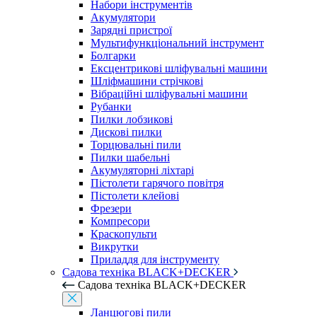
Набори інструментів
Акумулятори
Зарядні пристрої
Мультифункціональний інструмент
Болгарки
Ексцентрикові шліфувальні машини
Шліфмашини стрічкові
Вібраційні шліфувальні машини
Рубанки
Пилки лобзикові
Дискові пилки
Торцювальні пили
Пилки шабельні
Акумуляторні ліхтарі
Пістолети гарячого повітря
Пістолети клейові
Фрезери
Компресори
Краскопульти
Викрутки
Приладдя для інструменту
Садова техніка BLACK+DECKER
Садова техніка BLACK+DECKER
Ланцюгові пили