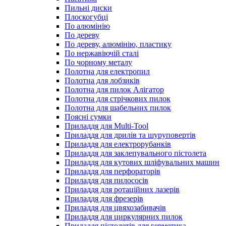
Пильні диски
Плоскогубці
По алюмінію
По дереву
По дереву, алюмінію, пластику
По нержавіючій сталі
По чорному металу
Полотна для електропил
Полотна для лобзиків
Полотна для пилок Алігатор
Полотна для стрічкових пилок
Полотна для шабельних пилок
Поясні сумки
Приладдя для Multi-Tool
Приладдя для дрилів та шуруповертів
Приладдя для електрорубанків
Приладдя для заклепувального пістолета
Приладдя для кутових шліфувальних машин
Приладдя для перфораторів
Приладдя для пилососів
Приладдя для ротаційних лазерів
Приладдя для фрезерів
Приладдя для цвяхозабивачів
Приладдя для циркулярних пилок
Приладдя пістолетів для герметика