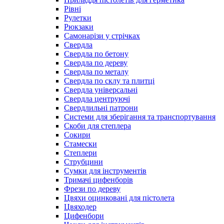
Рівні
Рулетки
Рюкзаки
Самонарізи у стрічках
Свердла
Свердла по бетону
Свердла по дереву
Свердла по металу
Свердла по склу та плитці
Свердла універсальні
Свердла центруючі
Свердлильні патрони
Системи для зберігання та транспортування
Скоби для степлера
Сокири
Стамески
Степлери
Струбцини
Сумки для інструментів
Тримачі цифенборів
Фрези по дереву
Цвяхи оцинковані для пістолета
Цвяходер
Цифенбори