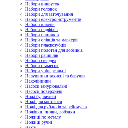
Набори викруток
Набори головок
Набори для заточування
Набори електроінструментів
Набори ключів
Набори надфілів
Набори напилків
Набори олівців та маркерів
Набори пласкозубців
Набори полотен для лобзиків
Набори рашпілів
Набори свердел
Набори стамесок
Набори універсальні
Навушники захисні та беруши
Наколінники
Насоси занурювальні
Насоси поверхневі
Ножі будівельні
Ножі для мотокоси
Ножі для рубанків та рейсмусів
Ножівки, пилки, лобзики
Ножиці по металу
Ножиці ручні
Нюти