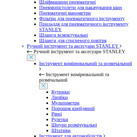
Шліфмашини пневматичні
Пневмопістолети для накачування шин
Пневматичні манометри
Фільтри для пневматичного інструменту
Приладдя для пневматичного інструменту
STANLEY
Шланги всмоктувальні
Шланги для стисненого повітря
Ручний інструмент та аксесуари STANLEY
Ручний інструмент та аксесуари STANLEY
Інструмент вимірювальний та розмічальний
Інструмент вимірювальний та
розмічальний
Кутники
Лінійки
Мультиметри
Порошок крейдяний
Рівні
Рулетки
Шнури розмічувальні
Штативи
Інструмент для автомобілістів