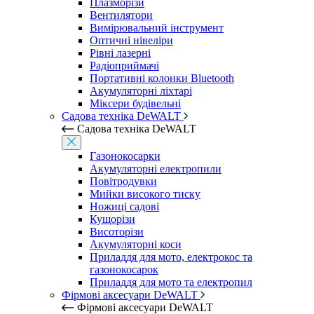
Плазморізи
Вентилятори
Вимірювальний інструмент
Оптичні нівеліри
Рівні лазерні
Радіоприймачі
Портативні колонки Bluetooth
Акумуляторні ліхтарі
Міксери будівельні
Садова техніка DeWALT
Садова техніка DeWALT
Газонокосарки
Акумуляторні електропили
Повітродувки
Мийки високого тиску
Ножиці садові
Кущорізи
Висоторізи
Акумуляторні коси
Приладдя для мото, електрокос та
газонокосарок
Приладдя для мото та електропил
Фірмові аксесуари DeWALT
Фірмові аксесуари DeWALT