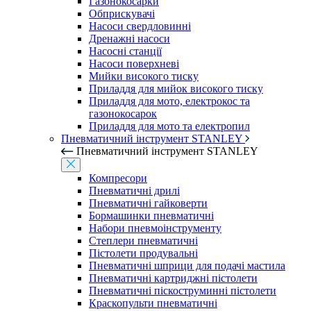
Газонокосарки
Обприскувачі
Насоси свердловинні
Дренажні насоси
Насосні станції
Насоси поверхневі
Мийки високого тиску
Приладдя для мийок високого тиску
Приладдя для мото, електрокос та
газонокосарок
Приладдя для мото та електропил
Пневматичний інструмент STANLEY
Пневматичний інструмент STANLEY
Компресори
Пневматичні дрилі
Пневматичні гайковерти
Бормашинки пневматичні
Набори пневмоінструменту
Степлери пневматичні
Пістолети продувальні
Пневматичні шприци для подачі мастила
Пневматичні картриджні пістолети
Пневматичні піскоструминні пістолети
Краскопульти пневматичні