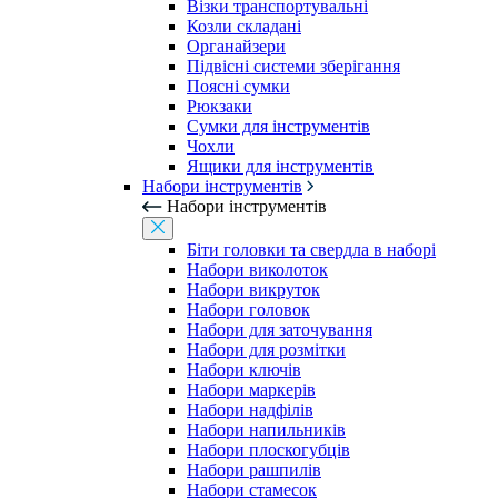
Візки транспортувальні
Козли складані
Органайзери
Підвісні системи зберігання
Поясні сумки
Рюкзаки
Сумки для інструментів
Чохли
Ящики для інструментів
Набори інструментів
Набори інструментів
Біти головки та свердла в наборі
Набори виколоток
Набори викруток
Набори головок
Набори для заточування
Набори для розмітки
Набори ключів
Набори маркерів
Набори надфілів
Набори напильників
Набори плоскогубців
Набори рашпилів
Набори стамесок