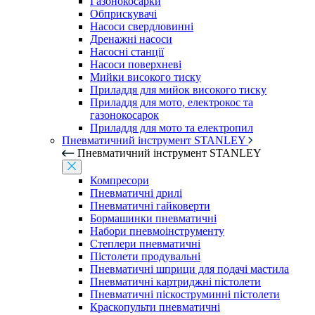
Газонокосарки
Обприскувачі
Насоси свердловинні
Дренажні насоси
Насосні станції
Насоси поверхневі
Мийки високого тиску
Приладдя для мийок високого тиску
Приладдя для мото, електрокос та
газонокосарок
Приладдя для мото та електропил
Пневматичний інструмент STANLEY
Пневматичний інструмент STANLEY
Компресори
Пневматичні дрилі
Пневматичні гайковерти
Бормашинки пневматичні
Набори пневмоінструменту
Степлери пневматичні
Пістолети продувальні
Пневматичні шприци для подачі мастила
Пневматичні картриджні пістолети
Пневматичні піскоструминні пістолети
Краскопульти пневматичні