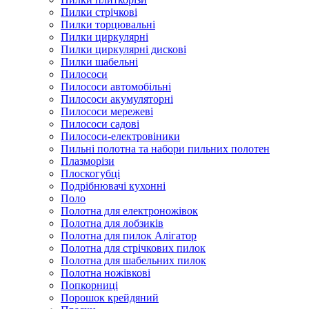
Пилки стрічкові
Пилки торцювальні
Пилки циркулярні
Пилки циркулярні дискові
Пилки шабельні
Пилососи
Пилососи автомобільні
Пилососи акумуляторні
Пилососи мережеві
Пилососи садові
Пилососи-електровіники
Пильні полотна та набори пильних полотен
Плазморізи
Плоскогубці
Подрібнювачі кухонні
Поло
Полотна для електроножівок
Полотна для лобзиків
Полотна для пилок Алігатор
Полотна для стрічкових пилок
Полотна для шабельних пилок
Полотна ножівкові
Попкорниці
Порошок крейдяний