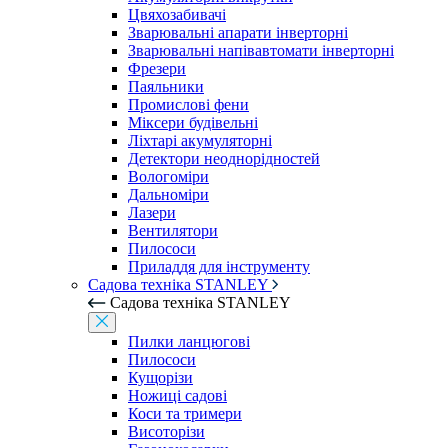
Цвяхозабивачі
Зварювальні апарати інверторні
Зварювальні напівавтомати інверторні
Фрезери
Паяльники
Промислові фени
Міксери будівельні
Ліхтарі акумуляторні
Детектори неоднорідностей
Вологоміри
Дальноміри
Лазери
Вентилятори
Пилососи
Приладдя для інструменту
Садова техніка STANLEY
Садова техніка STANLEY
Пилки ланцюгові
Пилососи
Кущорізи
Ножиці садові
Коси та тримери
Висоторізи