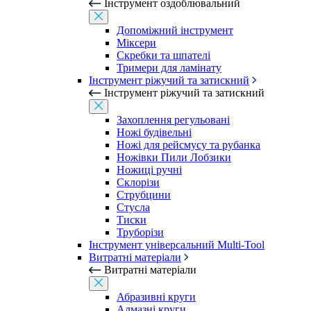
Інструмент оздоблювальний
Допоміжний інструмент
Міксери
Скребки та шпателі
Тримери для ламінату
Інструмент ріжучий та затискний
Інструмент ріжучий та затискний
Захоплення регульовані
Ножі будівельні
Ножі для рейсмусу та рубанка
Ножівки Пили Лобзики
Ножиці ручні
Склорізи
Струбцини
Стусла
Тиски
Труборізи
Інструмент універсальний Multi-Tool
Витратні матеріали
Витратні матеріали
Абразивні круги
Алмазні круги