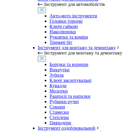
Інструмент для автомобілістів
Авто-мото інструменти
Головки торцеві
Ключі гайкові
Наколінники
Рукоятки та коміри
Тримачі біт
Інструмент для монтажу та демонтажу
Інструмент для монтажу та демонтажу
Борідки та кернери
Викрутки
Зубила
Ключі заклепувальні
Кувалди
Молотки
Рашпилі та напилки
Рубанки ручні
Сокири
Стамески
Степлери
Цвяходери
Інструмент оздоблювальний