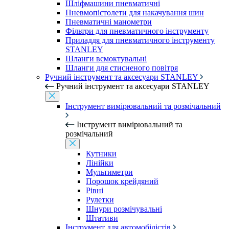
Шліфмашини пневматичні
Пневмопістолети для накачування шин
Пневматичні манометри
Фільтри для пневматичного інструменту
Приладдя для пневматичного інструменту
STANLEY
Шланги всмоктувальні
Шланги для стисненого повітря
Ручний інструмент та аксесуари STANLEY
Ручний інструмент та аксесуари STANLEY
Інструмент вимірювальний та розмічальний
Інструмент вимірювальний та
розмічальний
Кутники
Лінійки
Мультиметри
Порошок крейдяний
Рівні
Рулетки
Шнури розмічувальні
Штативи
Інструмент для автомобілістів