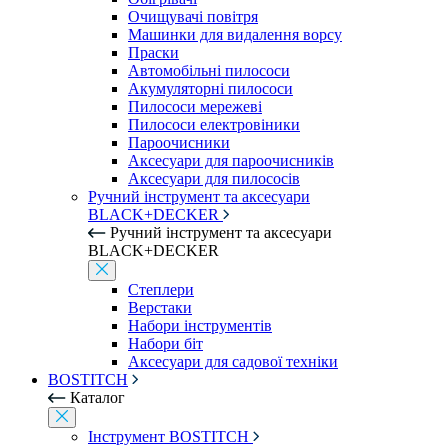
Очищувачі повітря
Машинки для видалення ворсу
Праски
Автомобільні пилососи
Акумуляторні пилососи
Пилососи мережеві
Пилососи електровіники
Пароочисники
Аксесуари для пароочисників
Аксесуари для пилососів
Ручний інструмент та аксесуари
BLACK+DECKER
Ручний інструмент та аксесуари
BLACK+DECKER
Степлери
Верстаки
Набори інструментів
Набори біт
Аксесуари для садової техніки
BOSTITCH
Каталог
Інструмент BOSTITCH