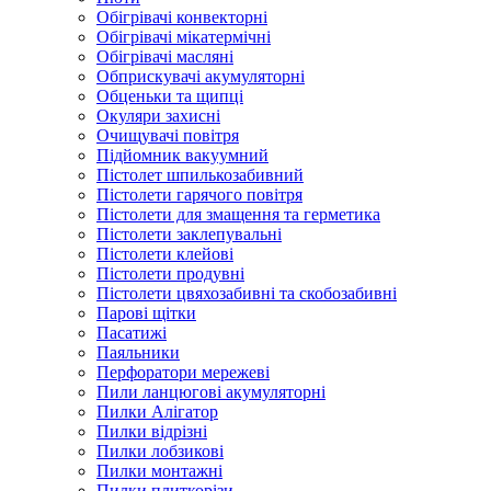
Обігрівачі конвекторні
Обігрівачі мікатермічні
Обігрівачі масляні
Обприскувачі акумуляторні
Обценьки та щипці
Окуляри захисні
Очищувачі повітря
Підйомник вакуумний
Пістолет шпилькозабивний
Пістолети гарячого повітря
Пістолети для змащення та герметика
Пістолети заклепувальні
Пістолети клейові
Пістолети продувні
Пістолети цвяхозабивні та скобозабивні
Парові щітки
Пасатижі
Паяльники
Перфоратори мережеві
Пили ланцюгові акумуляторні
Пилки Алігатор
Пилки відрізні
Пилки лобзикові
Пилки монтажні
Пилки плиткорізи