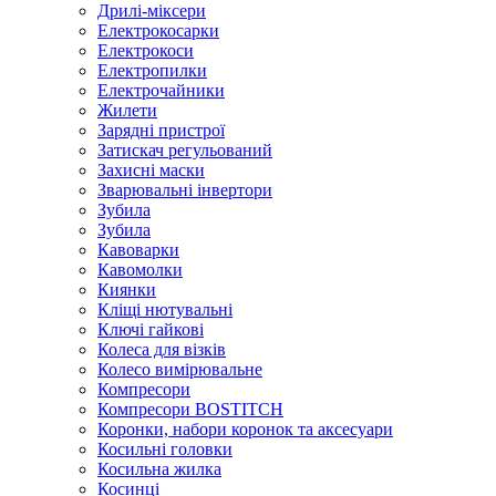
Дрилі-міксери
Електрокосарки
Електрокоси
Електропилки
Електрочайники
Жилети
Зарядні пристрої
Затискач регульований
Захисні маски
Зварювальні інвертори
Зубила
Зубила
Кавоварки
Кавомолки
Киянки
Кліщі нютувальні
Ключі гайкові
Колеса для візків
Колесо вимірювальне
Компресори
Компресори BOSTITCH
Коронки, набори коронок та аксесуари
Косильні головки
Косильна жилка
Косинці