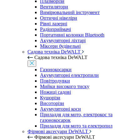
Плазморізи
Вентилятори
Вимірювальний інструмент
Оптичні нівеліри
Рівні лазерні
Радіоприймачі
Портативні колонки Bluetooth
Акумуляторні ліхтарі
Міксери будівельні
Садова техніка DeWALT
Садова техніка DeWALT
Газонокосарки
Акумуляторні електропили
Повітродувки
Мийки високого тиску
Ножиці садові
Кущорізи
Висоторізи
Акумуляторні коси
Приладдя для мото, електрокос та
газонокосарок
Приладдя для мото та електропил
Фірмові аксесуари DeWALT
Фірмові аксесуари DeWALT