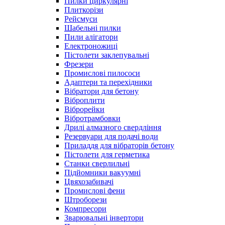
Пилки циркулярні
Плиткорізи
Рейсмуси
Шабельні пилки
Пили алігатори
Електроножиці
Пістолети заклепувальні
Фрезери
Промислові пилососи
Адаптери та перехідники
Вібратори для бетону
Віброплити
Віброрейки
Вібротрамбовки
Дрилі алмазного свердління
Резервуари для подачі води
Приладдя для вібраторів бетону
Пістолети для герметика
Станки сверлильні
Підйомники вакуумні
Цвяхозабивачі
Промислові фени
Штроборези
Компресори
Зварювальні інвертори