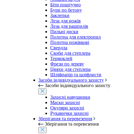
Біти поштучно
Бури по бетону
Заклепки
Леза для ножів
Леза для рашпилів
Пильні диски
Полотна для електропил
Полотна ножівкові
Свердла
Скоби для степлера
Термоклей
Фрези по дереву
Цвяхи для степлера
Шліфпапір та шліфлисти
Засоби індивідуального захисту
Засоби індивідуального захисту
Захисні навушники
Маски захисні
Окуляри захисні
Рукавички захисні
Зберігання та перевезення
Зберігання та перевезення