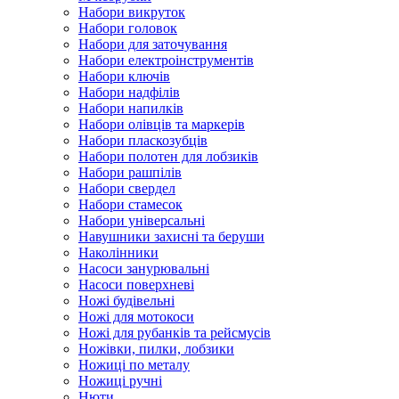
Набори викруток
Набори головок
Набори для заточування
Набори електроінструментів
Набори ключів
Набори надфілів
Набори напилків
Набори олівців та маркерів
Набори пласкозубців
Набори полотен для лобзиків
Набори рашпілів
Набори свердел
Набори стамесок
Набори універсальні
Навушники захисні та беруши
Наколінники
Насоси занурювальні
Насоси поверхневі
Ножі будівельні
Ножі для мотокоси
Ножі для рубанків та рейсмусів
Ножівки, пилки, лобзики
Ножиці по металу
Ножиці ручні
Нюти