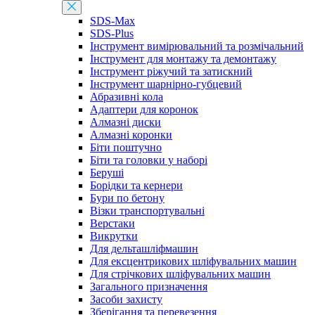
SDS-Max
SDS-Plus
Інструмент вимірювальний та розмічальний
Інструмент для монтажу та демонтажу
Інструмент ріжучий та затискний
Інструмент шарнірно-губцевий
Абразивні кола
Адаптери для коронок
Алмазні диски
Алмазні коронки
Біти поштучно
Біти та головки у наборі
Беруші
Борідки та кернери
Бури по бетону
Візки транспортувальні
Верстаки
Викрутки
Для дельташліфмашин
Для ексцентрикових шліфувальних машин
Для стрічкових шліфувальних машин
Загального призначення
Засоби захисту
Зберігання та перевезення