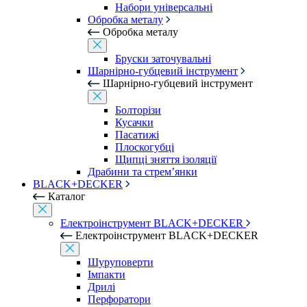
Набори універсальні
Обробка металу
Обробка металу
Бруски заточувальні
Шарнірно-губцевий інструмент
Шарнірно-губцевий інструмент
Болторізи
Кусачки
Пасатижі
Плоскогубці
Щипці зняття ізоляції
Драбини та стрем’янки
BLACK+DECKER
Каталог
Електроінструмент BLACK+DECKER
Електроінструмент BLACK+DECKER
Шуруповерти
Імпакти
Дрилі
Перфоратори