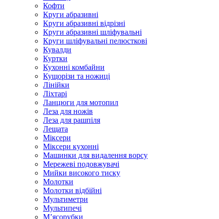
Кофти
Круги абразивні
Круги абразивні відрізні
Круги абразивні шліфувальні
Круги шліфувальні пелюсткові
Кувалди
Куртки
Кухонні комбайни
Кущорізи та ножиці
Лінійки
Ліхтарі
Ланцюги для мотопил
Леза для ножів
Леза для рашпіля
Лещата
Міксери
Міксери кухонні
Машинки для видалення ворсу
Мережеві подовжувачі
Мийки високого тиску
Молотки
Молотки відбійні
Мультиметри
Мультипечі
М’ясорубки