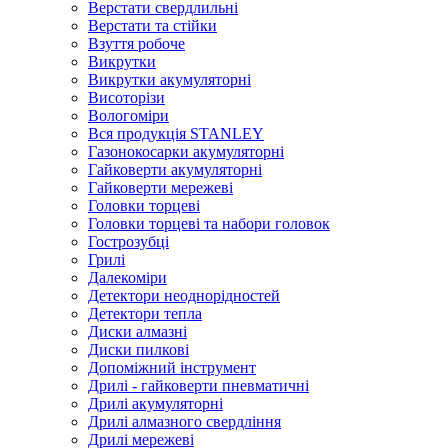
Верстати свердлильні
Верстати та стійки
Взуття робоче
Викрутки
Викрутки акумуляторні
Висоторізи
Вологоміри
Вся продукція STANLEY
Газонокосарки акумуляторні
Гайковерти акумуляторні
Гайковерти мережеві
Головки торцеві
Головки торцеві та набори головок
Гострозубці
Грилі
Далекоміри
Детектори неоднорідностей
Детектори тепла
Диски алмазні
Диски пилкові
Допоміжний інструмент
Дрилі - гайковерти пневматичні
Дрилі акумуляторні
Дрилі алмазного свердління
Дрилі мережеві