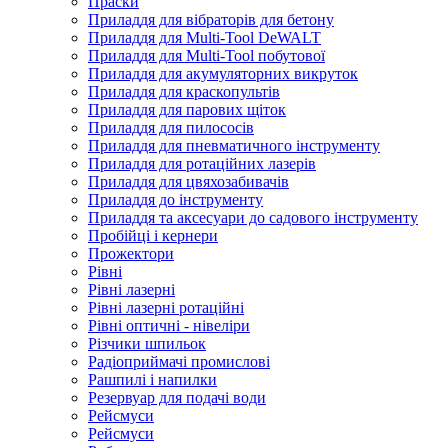
Праски
Приладдя для вібраторів для бетону
Приладдя для Multi-Tool DeWALT
Приладдя для Multi-Tool побутової
Приладдя для акумуляторних викруток
Приладдя для краскопультів
Приладдя для парових щіток
Приладдя для пилососів
Приладдя для пневматичного інструменту
Приладдя для ротаційних лазерів
Приладдя для цвяхозабивачів
Приладдя до інструменту
Приладдя та аксесуари до садового інструменту
Пробійці і кернери
Прожектори
Рівні
Рівні лазерні
Рівні лазерні ротаційні
Рівні оптичні - нівеліри
Різчики шпильок
Радіоприймачі промислові
Рашпилі і напилки
Резервуар для подачі води
Рейсмуси
Рейсмуси