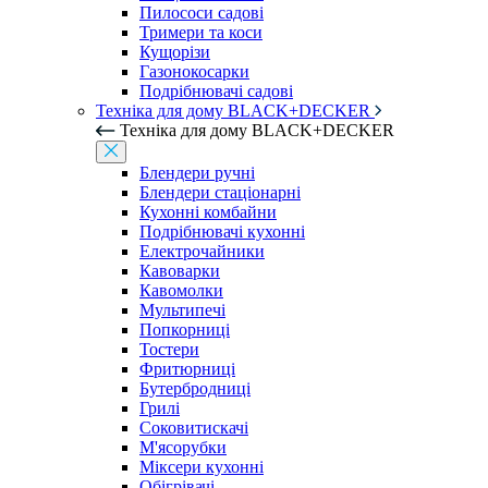
Пилососи садові
Тримери та коси
Кущорізи
Газонокосарки
Подрібнювачі садові
Техніка для дому BLACK+DECKER
Техніка для дому BLACK+DECKER
Блендери ручні
Блендери стаціонарні
Кухонні комбайни
Подрібнювачі кухонні
Електрочайники
Кавоварки
Кавомолки
Мультипечі
Попкорниці
Тостери
Фритюрниці
Бутербродниці
Грилі
Соковитискачі
М'ясорубки
Міксери кухонні
Обігрівачі