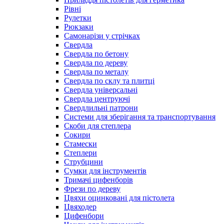
Рівні
Рулетки
Рюкзаки
Самонарізи у стрічках
Свердла
Свердла по бетону
Свердла по дереву
Свердла по металу
Свердла по склу та плитці
Свердла універсальні
Свердла центруючі
Свердлильні патрони
Системи для зберігання та транспортування
Скоби для степлера
Сокири
Стамески
Степлери
Струбцини
Сумки для інструментів
Тримачі цифенборів
Фрези по дереву
Цвяхи оцинковані для пістолета
Цвяходер
Цифенбори