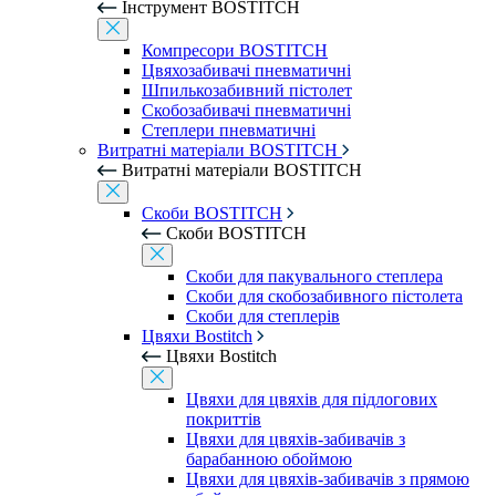
Інструмент BOSTITCH
Компресори BOSTITCH
Цвяхозабивачі пневматичні
Шпилькозабивний пістолет
Скобозабивачі пневматичні
Степлери пневматичні
Витратні матеріали BOSTITCH
Витратні матеріали BOSTITCH
Скоби BOSTITCH
Скоби BOSTITCH
Скоби для пакувального степлера
Скоби для скобозабивного пістолета
Скоби для степлерів
Цвяхи Bostitch
Цвяхи Bostitch
Цвяхи для цвяхів для підлогових
покриттів
Цвяхи для цвяхів-забивачів з
барабанною обоймою
Цвяхи для цвяхів-забивачів з прямою