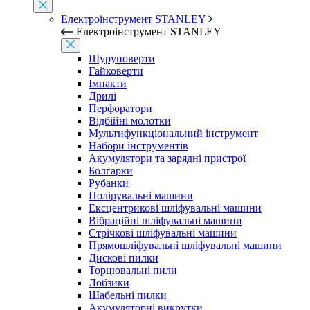
Електроінструмент STANLEY
Електроінструмент STANLEY
Шуруповерти
Гайковерти
Імпакти
Дрилі
Перфоратори
Відбійні молотки
Мультифункціональний інструмент
Набори інструментів
Акумулятори та зарядні пристрої
Болгарки
Рубанки
Полірувальні машини
Ексцентрикові шліфувальні машини
Вібраційні шліфувальні машини
Стрічкові шліфувальні машини
Прямошліфувальні шліфувальні машини
Дискові пилки
Торцювальні пили
Лобзики
Шабельні пилки
Акумуляторні викрутки