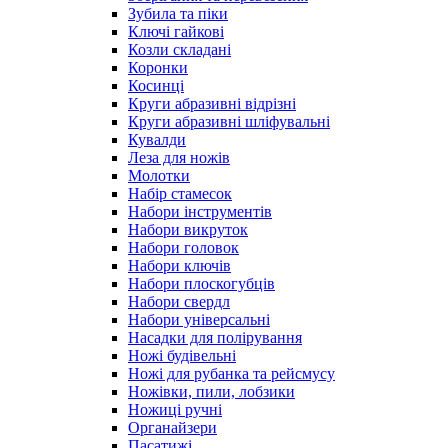
Зубила та піки
Ключі гайкові
Козли складані
Коронки
Косинці
Круги абразивні відрізні
Круги абразивні шліфувальні
Кувалди
Леза для ножів
Молотки
Набір стамесок
Набори інструментів
Набори викруток
Набори головок
Набори ключів
Набори плоскогубців
Набори свердл
Набори універсальні
Насадки для полірування
Ножі будівельні
Ножі для рубанка та рейсмусу
Ножівки, пили, лобзики
Ножиці ручні
Органайзери
Пасатижі