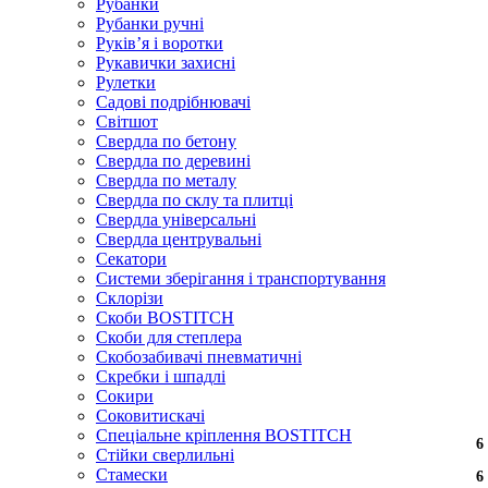
Рубанки
Рубанки ручні
Руківʼя і воротки
Рукавички захисні
Рулетки
Садові подрібнювачі
Світшот
Свердла по бетону
Свердла по деревині
Свердла по металу
Свердла по склу та плитці
Свердла універсальні
Свердла центрувальні
Секатори
Системи зберігання і транспортування
Склорізи
Скоби BOSTITCH
Скоби для степлера
Скобозабивачі пневматичні
Скребки і шпадлі
Сокири
Соковитискачі
Спеціальне кріплення BOSTITCH
6
6
6
Стійки сверлильні
Стамески
6
6
6