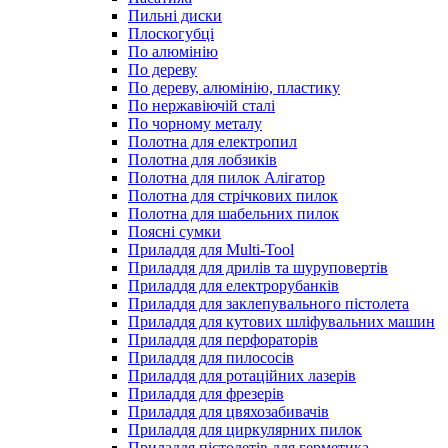
Пильні диски
Плоскогубці
По алюмінію
По дереву
По дереву, алюмінію, пластику
По нержавіючій сталі
По чорному металу
Полотна для електропил
Полотна для лобзиків
Полотна для пилок Алігатор
Полотна для стрічкових пилок
Полотна для шабельних пилок
Поясні сумки
Приладдя для Multi-Tool
Приладдя для дрилів та шуруповертів
Приладдя для електрорубанків
Приладдя для заклепувального пістолета
Приладдя для кутових шліфувальних машин
Приладдя для перфораторів
Приладдя для пилососів
Приладдя для ротаційних лазерів
Приладдя для фрезерів
Приладдя для цвяхозабивачів
Приладдя для циркулярних пилок
Приладдя пістолетів для герметика