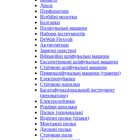
Дрилі
Перфоратори
Відбійні молотки
Болгарки
Полірувальні машини
Набори інструментів
DeWalt Flexvolt
Акумулятори
Зарядні пристрої
Вібраційні шліфувальні машини
Ексцентрикові шліфувальні машини
Стрічкові шліфувальні машини
Прямошліфувальні машини (гравери)
Електрорубанки
Стрічкові напилки
Багатофункціональний інструмент
(реноватори)
Електролобзики
Різьбярі шпильки
Пилки торцювальні
Відрізні пилки (різаки)
Монтажні пилки
Дискові пилки
Стрічкові пили