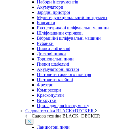
Набори інструментів
Акумулятори
Зарядні пристрої
Мультифункціональний інструмент
Болгарки
Ексцентрикові шліфувальні машини
Шліфмашини стрічкові
Вібраційні шліфувальні машини
Рубанки
Пилки лобзикові
Дискові пилки
Торцювальні пили
Пилки шабельні
Акумуляторні ліхтарі
Пістолети гарячого повітря
Пістолети клейові
Фрезери
Компресори
Краскопульти
Викрутки
Приладдя для інструменту
Садова техніка BLACK+DECKER
Садова техніка BLACK+DECKER
Ланцюгові пили