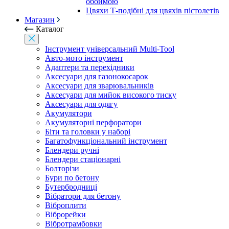
обоймою
Цвяхи Т-подібні для цвяхів пістолетів
Магазин
Каталог
Інструмент універсальний Multi-Tool
Авто-мото інструмент
Адаптери та перехідники
Аксесуари для газонокосарок
Аксесуари для зварювальників
Аксесуари для мийок високого тиску
Аксесуари для одягу
Акумулятори
Акумуляторні перфоратори
Біти та головки у наборі
Багатофункціональний інструмент
Блендери ручні
Блендери стаціонарні
Болторізи
Бури по бетону
Бутербродниці
Вібратори для бетону
Віброплити
Віброрейки
Вібротрамбовки