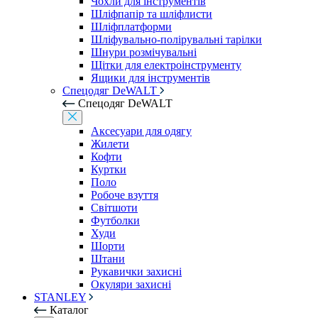
Чохли для інструментів
Шліфпапір та шліфлисти
Шліфплатформи
Шліфувально-полірувальні тарілки
Шнури розмічувальні
Щітки для електроінструменту
Ящики для інструментів
Спецодяг DeWALT
Спецодяг DeWALT
Аксесуари для одягу
Жилети
Кофти
Куртки
Поло
Робоче взуття
Світшоти
Футболки
Худи
Шорти
Штани
Рукавички захисні
Окуляри захисні
STANLEY
Каталог