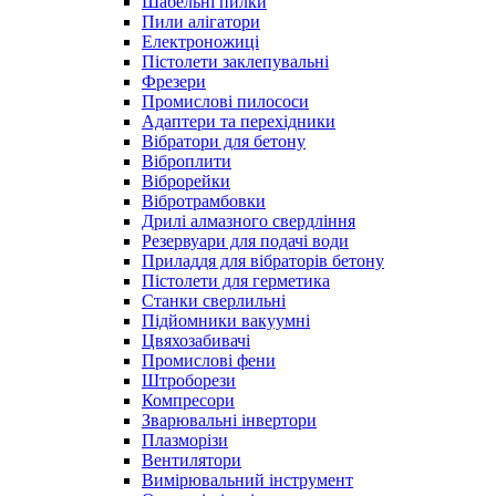
Шабельні пилки
Пили алігатори
Електроножиці
Пістолети заклепувальні
Фрезери
Промислові пилососи
Адаптери та перехідники
Вібратори для бетону
Віброплити
Віброрейки
Вібротрамбовки
Дрилі алмазного свердління
Резервуари для подачі води
Приладдя для вібраторів бетону
Пістолети для герметика
Станки сверлильні
Підйомники вакуумні
Цвяхозабивачі
Промислові фени
Штроборези
Компресори
Зварювальні інвертори
Плазморізи
Вентилятори
Вимірювальний інструмент