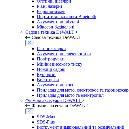
Оптичні нівеліри
Рівні лазерні
Радіоприймачі
Портативні колонки Bluetooth
Акумуляторні ліхтарі
Міксери будівельні
Садова техніка DeWALT
Садова техніка DeWALT
Газонокосарки
Акумуляторні електропили
Повітродувки
Мийки високого тиску
Ножиці садові
Кущорізи
Висоторізи
Акумуляторні коси
Приладдя для мото, електрокос та газонокосар
Приладдя для мото та електропил
Фірмові аксесуари DeWALT
Фірмові аксесуари DeWALT
SDS-Max
SDS-Plus
Інструмент вимірювальний та розмічальний