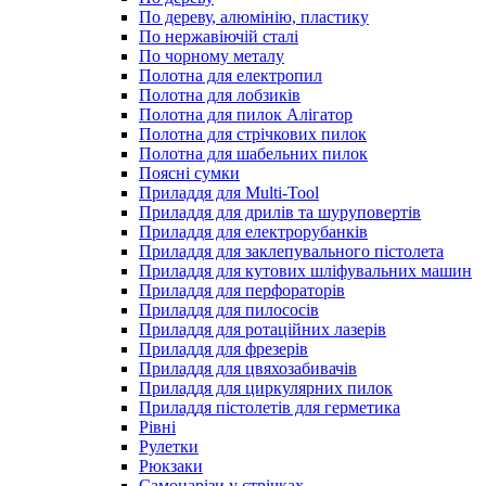
По дереву, алюмінію, пластику
По нержавіючій сталі
По чорному металу
Полотна для електропил
Полотна для лобзиків
Полотна для пилок Алігатор
Полотна для стрічкових пилок
Полотна для шабельних пилок
Поясні сумки
Приладдя для Multi-Tool
Приладдя для дрилів та шуруповертів
Приладдя для електрорубанків
Приладдя для заклепувального пістолета
Приладдя для кутових шліфувальних машин
Приладдя для перфораторів
Приладдя для пилососів
Приладдя для ротаційних лазерів
Приладдя для фрезерів
Приладдя для цвяхозабивачів
Приладдя для циркулярних пилок
Приладдя пістолетів для герметика
Рівні
Рулетки
Рюкзаки
Самонарізи у стрічках