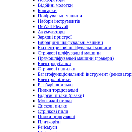
Відбійні молотки
Болгарки
Полірувальні машини
Набори інструментів
DeWalt Flexvolt
Акумулятори
Зарядні пристрої
Вібраційні шліфувальні машини
Ексцентрикові шліфувальні машини
Стрічкові шліфувальні машини
Прямошліфувальні машини (гравери)
Електрорубанки
Стрічкові напилки
Багатофункціональний інструмент (реноватор
Електролобзики
Різьбярі шпильки
Пилки торцювальні
Відрізні пилки (різаки)
Монтажні пилки
Дискові пилки
Стрічкові пили
Пилки циркулярні
Плиткорізи
Рейсмуси