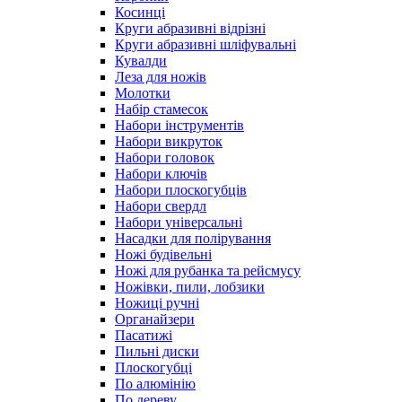
Косинці
Круги абразивні відрізні
Круги абразивні шліфувальні
Кувалди
Леза для ножів
Молотки
Набір стамесок
Набори інструментів
Набори викруток
Набори головок
Набори ключів
Набори плоскогубців
Набори свердл
Набори універсальні
Насадки для полірування
Ножі будівельні
Ножі для рубанка та рейсмусу
Ножівки, пили, лобзики
Ножиці ручні
Органайзери
Пасатижі
Пильні диски
Плоскогубці
По алюмінію
По дереву