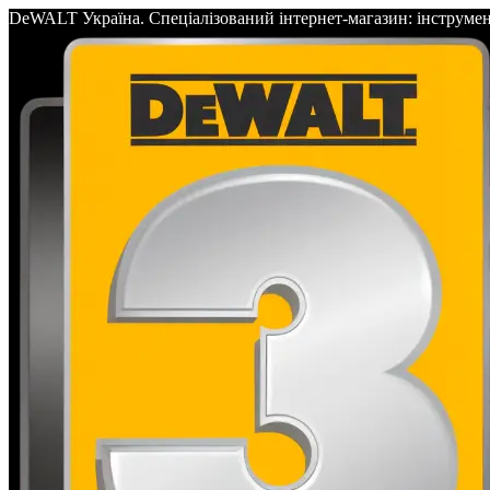
DeWALT Україна. Спеціалізований інтернет-магазин: інс