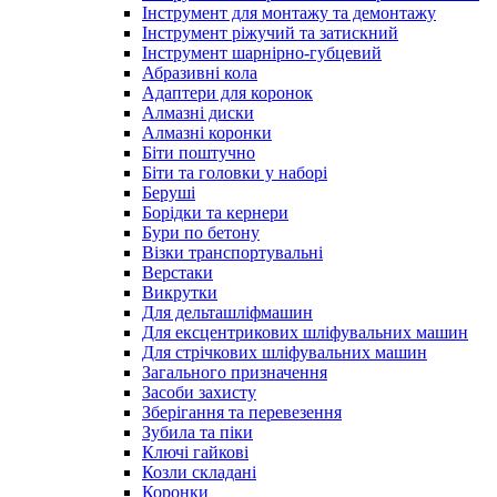
Інструмент для монтажу та демонтажу
Інструмент ріжучий та затискний
Інструмент шарнірно-губцевий
Абразивні кола
Адаптери для коронок
Алмазні диски
Алмазні коронки
Біти поштучно
Біти та головки у наборі
Беруші
Борідки та кернери
Бури по бетону
Візки транспортувальні
Верстаки
Викрутки
Для дельташліфмашин
Для ексцентрикових шліфувальних машин
Для стрічкових шліфувальних машин
Загального призначення
Засоби захисту
Зберігання та перевезення
Зубила та піки
Ключі гайкові
Козли складані
Коронки