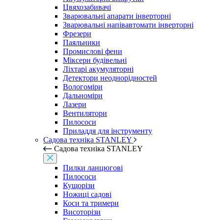
Цвяхозабивачі
Зварювальні апарати інверторні
Зварювальні напівавтомати інверторні
Фрезери
Паяльники
Промислові фени
Міксери будівельні
Ліхтарі акумуляторні
Детектори неоднорідностей
Вологоміри
Дальноміри
Лазери
Вентилятори
Пилососи
Приладдя для інструменту
Садова техніка STANLEY
Садова техніка STANLEY
Пилки ланцюгові
Пилососи
Кущорізи
Ножиці садові
Коси та тримери
Висоторізи