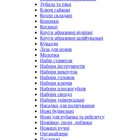
Зубила та піки
Ключі гайкові
Козли складані
Коронки
Косинці
Круги абразивні відрізні
Круги абразивні шліфувальні
Кувалди
Леза для ножів
Молотки
Набір стамесок
Набори інструментів
Набори викруток
Набори головок
Набори ключів
Набори плоскогубців
Набори свердл
Набори універсальні
Насадки для полірування
Ножі будівельні
Ножі для рубанка та рейсмусу
Ножівки, пили, лобзики
Ножиці ручні
Органайзери
Пасатижі