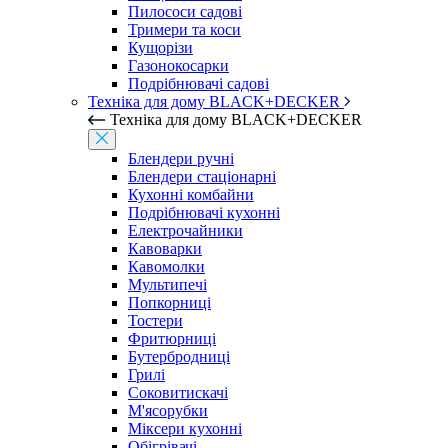
Пилососи садові
Тримери та коси
Кущорізи
Газонокосарки
Подрібнювачі садові
Техніка для дому BLACK+DECKER
Техніка для дому BLACK+DECKER
Блендери ручні
Блендери стаціонарні
Кухонні комбайни
Подрібнювачі кухонні
Електрочайники
Кавоварки
Кавомолки
Мультипечі
Попкорниці
Тостери
Фритюрниці
Бутербродниці
Грилі
Соковитискачі
М'ясорубки
Міксери кухонні
Обігрівачі