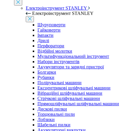
Електроінструмент STANLEY
Електроінструмент STANLEY
Шуруповерти
Гайковерти
Імпакти
Дрилі
Перфоратори
Відбійні молотки
Мультифункціональний інструмент
Набори інструментів
Акумулятори та зарядні пристрої
Болгарки
Рубанки
Полірувальні машини
Ексцентрикові шліфувальні машини
Вібраційні шліфувальні машини
Стрічкові шліфувальні машини
Прямошліфувальні шліфувальні машини
Дискові пилки
Торцювальні пили
Лобзики
Шабельні пилки
Акумуляторні викрутки