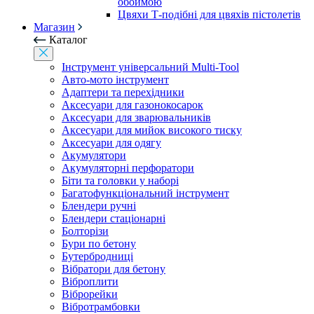
обоймою
Цвяхи Т-подібні для цвяхів пістолетів
Магазин
Каталог
Інструмент універсальний Multi-Tool
Авто-мото інструмент
Адаптери та перехідники
Аксесуари для газонокосарок
Аксесуари для зварювальників
Аксесуари для мийок високого тиску
Аксесуари для одягу
Акумулятори
Акумуляторні перфоратори
Біти та головки у наборі
Багатофункціональний інструмент
Блендери ручні
Блендери стаціонарні
Болторізи
Бури по бетону
Бутербродниці
Вібратори для бетону
Віброплити
Віброрейки
Вібротрамбовки