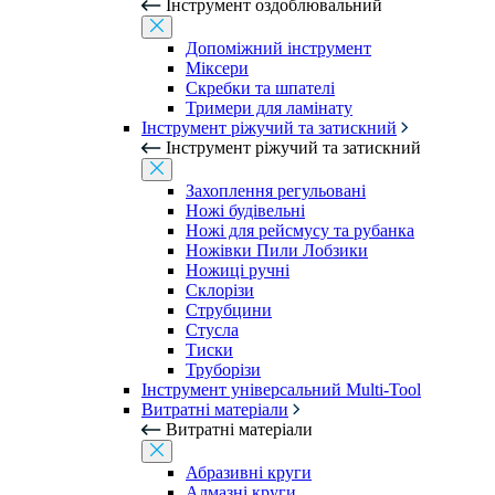
Інструмент оздоблювальний
Допоміжний інструмент
Міксери
Скребки та шпателі
Тримери для ламінату
Інструмент ріжучий та затискний
Інструмент ріжучий та затискний
Захоплення регульовані
Ножі будівельні
Ножі для рейсмусу та рубанка
Ножівки Пили Лобзики
Ножиці ручні
Склорізи
Струбцини
Стусла
Тиски
Труборізи
Інструмент універсальний Multi-Tool
Витратні матеріали
Витратні матеріали
Абразивні круги
Алмазні круги