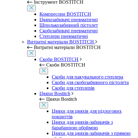
Інструмент BOSTITCH
Компресори BOSTITCH
Цвяхозабивачі пневматичні
Шпилькозабивний пістолет
Скобозабивачі пневматичні
Степлери пневматичні
Витратні матеріали BOSTITCH
Витратні матеріали BOSTITCH
Скоби BOSTITCH
Скоби BOSTITCH
Скоби для пакувального степлера
Скоби для скобозабивного пістолета
Скоби для степлерів
Цвяхи Bostitch
Цвяхи Bostitch
Цвяхи для цвяхів для підлогових
покриттів
Цвяхи для цвяхів-забивачів з
барабанною обоймою
Цвяхи для цвяхів-забивачів з прямою