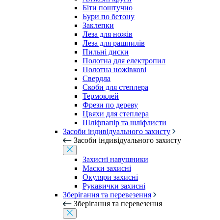
Біти поштучно
Бури по бетону
Заклепки
Леза для ножів
Леза для рашпилів
Пильні диски
Полотна для електропил
Полотна ножівкові
Свердла
Скоби для степлера
Термоклей
Фрези по дереву
Цвяхи для степлера
Шліфпапір та шліфлисти
Засоби індивідуального захисту
Засоби індивідуального захисту
Захисні навушники
Маски захисні
Окуляри захисні
Рукавички захисні
Зберігання та перевезення
Зберігання та перевезення