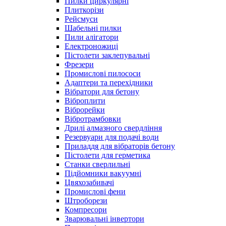
Пилки циркулярні
Плиткорізи
Рейсмуси
Шабельні пилки
Пили алігатори
Електроножиці
Пістолети заклепувальні
Фрезери
Промислові пилососи
Адаптери та перехідники
Вібратори для бетону
Віброплити
Віброрейки
Вібротрамбовки
Дрилі алмазного свердління
Резервуари для подачі води
Приладдя для вібраторів бетону
Пістолети для герметика
Станки сверлильні
Підйомники вакуумні
Цвяхозабивачі
Промислові фени
Штроборези
Компресори
Зварювальні інвертори