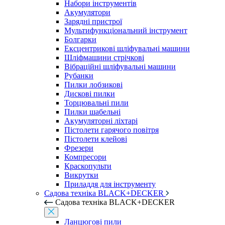
Набори інструментів
Акумулятори
Зарядні пристрої
Мультифункціональний інструмент
Болгарки
Ексцентрикові шліфувальні машини
Шліфмашини стрічкові
Вібраційні шліфувальні машини
Рубанки
Пилки лобзикові
Дискові пилки
Торцювальні пили
Пилки шабельні
Акумуляторні ліхтарі
Пістолети гарячого повітря
Пістолети клейові
Фрезери
Компресори
Краскопульти
Викрутки
Приладдя для інструменту
Садова техніка BLACK+DECKER
Садова техніка BLACK+DECKER
Ланцюгові пили