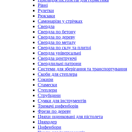
Рівні
Рулетки
Рюкзаки
Самонарізи у стрічках
Свердла
Свердла по бетону
Свердла по дереву
Свердла по металу
Свердла по склу та плитці
Свердла універсальні
Свердла центруючі
Свердлильні патрони
Системи для зберігання та транспортування
Скоби для степлера
Сокири
Стамески
Степлери
Струбцини
Сумки для інструментів
Тримачі цифенборів
Фрези по дереву
Цвяхи оцинковані для пістолета
Цвяходер
Цифенбори