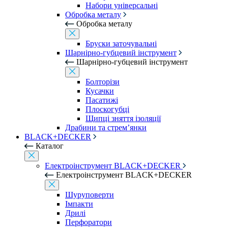
Набори універсальні
Обробка металу
Обробка металу
Бруски заточувальні
Шарнірно-губцевий інструмент
Шарнірно-губцевий інструмент
Болторізи
Кусачки
Пасатижі
Плоскогубці
Щипці зняття ізоляції
Драбини та стрем’янки
BLACK+DECKER
Каталог
Електроінструмент BLACK+DECKER
Електроінструмент BLACK+DECKER
Шуруповерти
Імпакти
Дрилі
Перфоратори