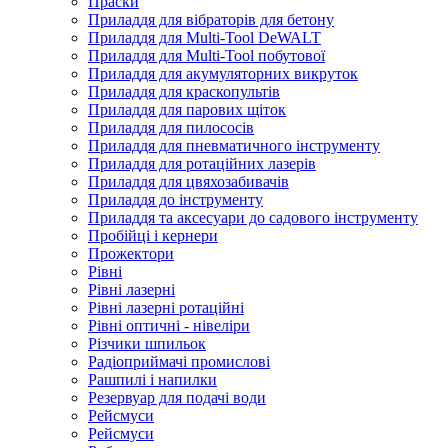
Праски
Приладдя для вібраторів для бетону
Приладдя для Multi-Tool DeWALT
Приладдя для Multi-Tool побутової
Приладдя для акумуляторних викруток
Приладдя для краскопультів
Приладдя для парових щіток
Приладдя для пилососів
Приладдя для пневматичного інструменту
Приладдя для ротаційних лазерів
Приладдя для цвяхозабивачів
Приладдя до інструменту
Приладдя та аксесуари до садового інструменту
Пробійці і кернери
Прожектори
Рівні
Рівні лазерні
Рівні лазерні ротаційні
Рівні оптичні - нівеліри
Різчики шпильок
Радіоприймачі промислові
Рашпилі і напилки
Резервуар для подачі води
Рейсмуси
Рейсмуси