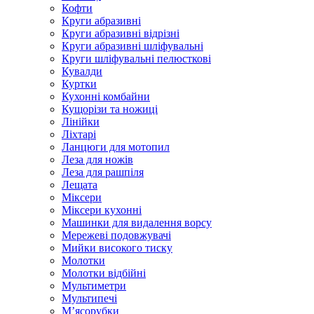
Кофти
Круги абразивні
Круги абразивні відрізні
Круги абразивні шліфувальні
Круги шліфувальні пелюсткові
Кувалди
Куртки
Кухонні комбайни
Кущорізи та ножиці
Лінійки
Ліхтарі
Ланцюги для мотопил
Леза для ножів
Леза для рашпіля
Лещата
Міксери
Міксери кухонні
Машинки для видалення ворсу
Мережеві подовжувачі
Мийки високого тиску
Молотки
Молотки відбійні
Мультиметри
Мультипечі
М’ясорубки