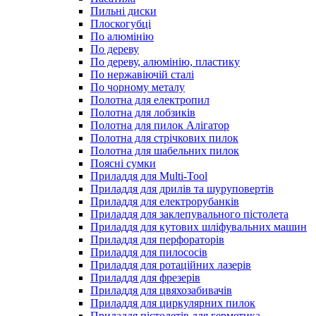
Пильні диски
Плоскогубці
По алюмінію
По дереву
По дереву, алюмінію, пластику
По нержавіючій сталі
По чорному металу
Полотна для електропил
Полотна для лобзиків
Полотна для пилок Алігатор
Полотна для стрічкових пилок
Полотна для шабельних пилок
Поясні сумки
Приладдя для Multi-Tool
Приладдя для дрилів та шуруповертів
Приладдя для електрорубанків
Приладдя для заклепувального пістолета
Приладдя для кутових шліфувальних машин
Приладдя для перфораторів
Приладдя для пилососів
Приладдя для ротаційних лазерів
Приладдя для фрезерів
Приладдя для цвяхозабивачів
Приладдя для циркулярних пилок
Приладдя пістолетів для герметика