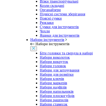
Візки транспортувальні
Козли складані
Органайзери
Підвісні системи зберігання
Поясні сумки
Рюкзаки
Сумки для інструментів
Чохли
Ящики для інструментів
Набори інструментів
Набори інструментів
Біти головки та свердла в наборі
Набори виколоток
Набори викруток
Набори головок
Набори для заточування
Набори для розмітки
Набори ключів
Набори маркерів
Набори надфілів
Набори напильників
Набори плоскогубців
Набори рашпилів
Набори стамесок