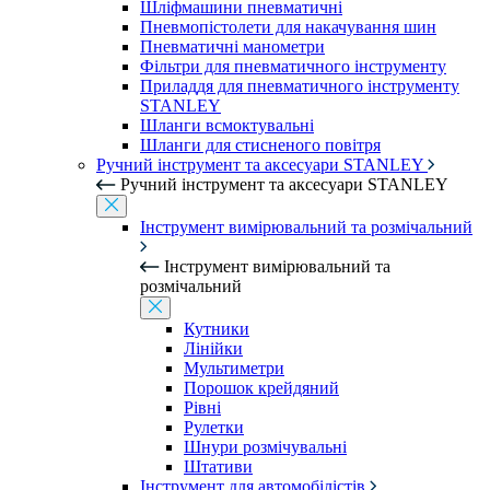
Шліфмашини пневматичні
Пневмопістолети для накачування шин
Пневматичні манометри
Фільтри для пневматичного інструменту
Приладдя для пневматичного інструменту
STANLEY
Шланги всмоктувальні
Шланги для стисненого повітря
Ручний інструмент та аксесуари STANLEY
Ручний інструмент та аксесуари STANLEY
Інструмент вимірювальний та розмічальний
Інструмент вимірювальний та
розмічальний
Кутники
Лінійки
Мультиметри
Порошок крейдяний
Рівні
Рулетки
Шнури розмічувальні
Штативи
Інструмент для автомобілістів