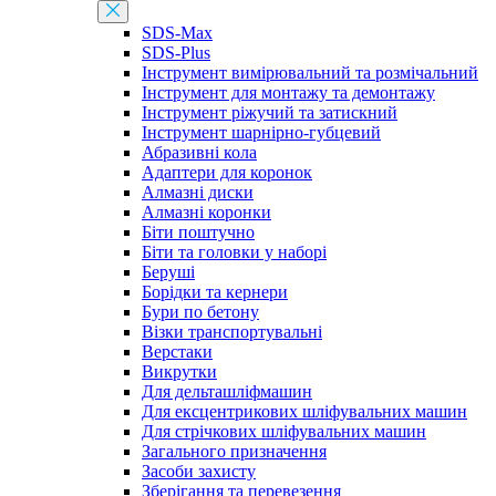
SDS-Max
SDS-Plus
Інструмент вимірювальний та розмічальний
Інструмент для монтажу та демонтажу
Інструмент ріжучий та затискний
Інструмент шарнірно-губцевий
Абразивні кола
Адаптери для коронок
Алмазні диски
Алмазні коронки
Біти поштучно
Біти та головки у наборі
Беруші
Борідки та кернери
Бури по бетону
Візки транспортувальні
Верстаки
Викрутки
Для дельташліфмашин
Для ексцентрикових шліфувальних машин
Для стрічкових шліфувальних машин
Загального призначення
Засоби захисту
Зберігання та перевезення