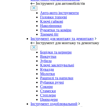
Інструмент для автомобілістів
Авто-мото інструменти
Головки торцеві
Ключі гайкові
Наколінники
Рукоятки та коміри
Тримачі біт
Інструмент для монтажу та демонтажу
Інструмент для монтажу та демонтажу
Борідки та кернери
Викрутки
Зубила
Ключі заклепувальні
Кувалди
Молотки
Рашпилі та напилки
Рубанки ручні
Сокири
Стамески
Степлери
Цвяходери
Інструмент оздоблювальний