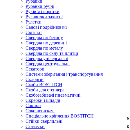
Рубанки
Рубанки ручні
Руківʼя і воротки
Рукавички захисні
Рулетки
Садові подрібнювачі
Світшот
Свердла по бетону
Свердла по деревині
Свердла по металу
Свердла по склу та плитці
Свердла універсальні
Свердла центрувальні
Секатори
Системи зберігання і транспортування
Склорізи
Скоби BOSTITCH
Скоби для степлера
Скобозабивачі пневматичні
Скребки і шпадлі
Сокири
Соковитискачі
Спеціальне кріплення BOSTITCH
6
6
6
Стійки сверлильні
Стамески
6
6
6