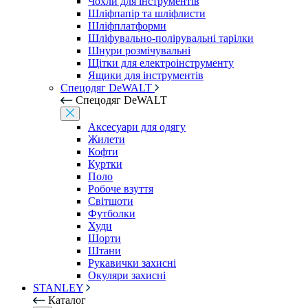
Чохли для інструментів
Шліфпапір та шліфлисти
Шліфплатформи
Шліфувально-полірувальні тарілки
Шнури розмічувальні
Щітки для електроінструменту
Ящики для інструментів
Спецодяг DeWALT
Спецодяг DeWALT
Аксесуари для одягу
Жилети
Кофти
Куртки
Поло
Робоче взуття
Світшоти
Футболки
Худи
Шорти
Штани
Рукавички захисні
Окуляри захисні
STANLEY
Каталог