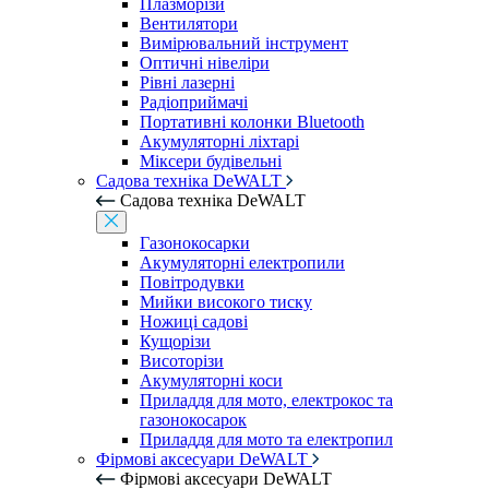
Плазморізи
Вентилятори
Вимірювальний інструмент
Оптичні нівеліри
Рівні лазерні
Радіоприймачі
Портативні колонки Bluetooth
Акумуляторні ліхтарі
Міксери будівельні
Садова техніка DeWALT
Садова техніка DeWALT
Газонокосарки
Акумуляторні електропили
Повітродувки
Мийки високого тиску
Ножиці садові
Кущорізи
Висоторізи
Акумуляторні коси
Приладдя для мото, електрокос та
газонокосарок
Приладдя для мото та електропил
Фірмові аксесуари DeWALT
Фірмові аксесуари DeWALT