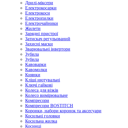
Дрилі-міксери
Електрокосарки
Електрокоси
Електропилки
Електрочайники
Жилети
Зарядні пристрої
Затискач регульований
Захисні маски
Зварювальні інвертори
Зубила
Зубила
Кавоварки
Кавомолки
Киянки
Кліщі нютувальні
Ключі гайкові
Колеса для візків
Колесо вимірювальне
Компресори
Компресори BOSTITCH
Коронки, набори коронок та аксесуари
Косильні головки
Косильна жилка
Косинці