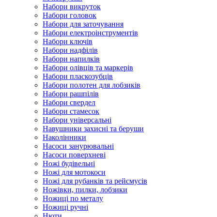
Набори викруток
Набори головок
Набори для заточування
Набори електроінструментів
Набори ключів
Набори надфілів
Набори напилків
Набори олівців та маркерів
Набори пласкозубців
Набори полотен для лобзиків
Набори рашпілів
Набори свердел
Набори стамесок
Набори універсальні
Навушники захисні та беруши
Наколінники
Насоси занурювальні
Насоси поверхневі
Ножі будівельні
Ножі для мотокоси
Ножі для рубанків та рейсмусів
Ножівки, пилки, лобзики
Ножиці по металу
Ножиці ручні
Нюти