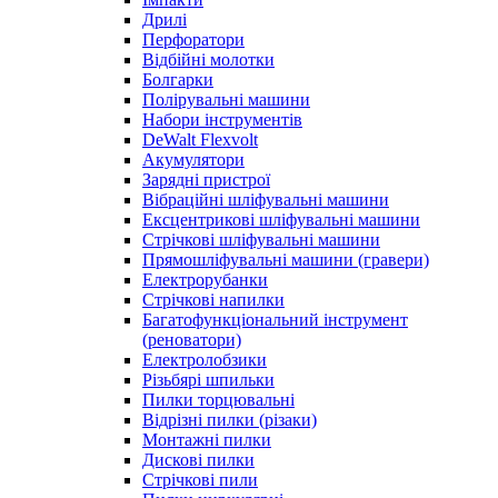
Дрилі
Перфоратори
Відбійні молотки
Болгарки
Полірувальні машини
Набори інструментів
DeWalt Flexvolt
Акумулятори
Зарядні пристрої
Вібраційні шліфувальні машини
Ексцентрикові шліфувальні машини
Стрічкові шліфувальні машини
Прямошліфувальні машини (гравери)
Електрорубанки
Стрічкові напилки
Багатофункціональний інструмент
(реноватори)
Електролобзики
Різьбярі шпильки
Пилки торцювальні
Відрізні пилки (різаки)
Монтажні пилки
Дискові пилки
Стрічкові пили