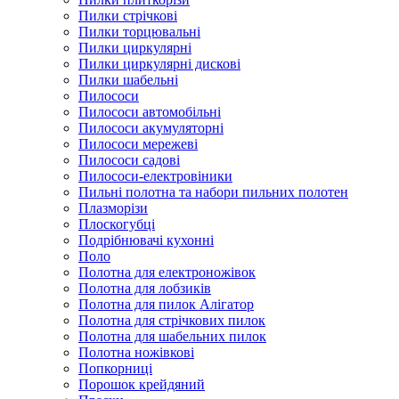
Пилки стрічкові
Пилки торцювальні
Пилки циркулярні
Пилки циркулярні дискові
Пилки шабельні
Пилососи
Пилососи автомобільні
Пилососи акумуляторні
Пилососи мережеві
Пилососи садові
Пилососи-електровіники
Пильні полотна та набори пильних полотен
Плазморізи
Плоскогубці
Подрібнювачі кухонні
Поло
Полотна для електроножівок
Полотна для лобзиків
Полотна для пилок Алігатор
Полотна для стрічкових пилок
Полотна для шабельних пилок
Полотна ножівкові
Попкорниці
Порошок крейдяний