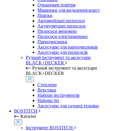
Очищувачі повітря
Машинки для видалення ворсу
Праски
Автомобільні пилососи
Акумуляторні пилососи
Пилососи мережеві
Пилососи електровіники
Пароочисники
Аксесуари для пароочисників
Аксесуари для пилососів
Ручний інструмент та аксесуари
BLACK+DECKER
Ручний інструмент та аксесуари
BLACK+DECKER
Степлери
Верстаки
Набори інструментів
Набори біт
Аксесуари для садової техніки
BOSTITCH
Каталог
Інструмент BOSTITCH