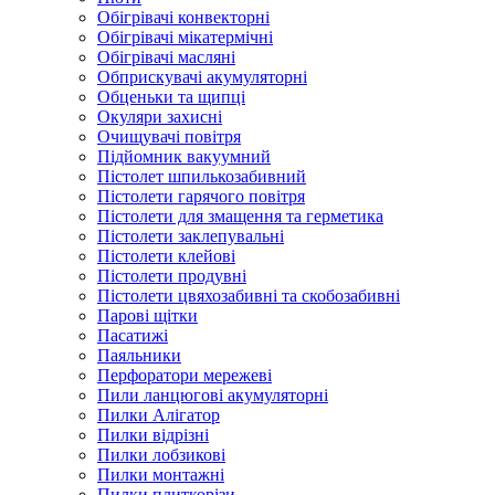
Обігрівачі конвекторні
Обігрівачі мікатермічні
Обігрівачі масляні
Обприскувачі акумуляторні
Обценьки та щипці
Окуляри захисні
Очищувачі повітря
Підйомник вакуумний
Пістолет шпилькозабивний
Пістолети гарячого повітря
Пістолети для змащення та герметика
Пістолети заклепувальні
Пістолети клейові
Пістолети продувні
Пістолети цвяхозабивні та скобозабивні
Парові щітки
Пасатижі
Паяльники
Перфоратори мережеві
Пили ланцюгові акумуляторні
Пилки Алігатор
Пилки відрізні
Пилки лобзикові
Пилки монтажні
Пилки плиткорізи