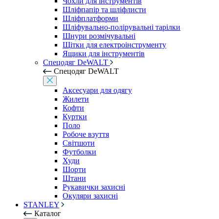
Чохли для інструментів
Шліфпапір та шліфлисти
Шліфплатформи
Шліфувально-полірувальні тарілки
Шнури розмічувальні
Щітки для електроінструменту
Ящики для інструментів
Спецодяг DeWALT
Спецодяг DeWALT
Аксесуари для одягу
Жилети
Кофти
Куртки
Поло
Робоче взуття
Світшоти
Футболки
Худи
Шорти
Штани
Рукавички захисні
Окуляри захисні
STANLEY
Каталог