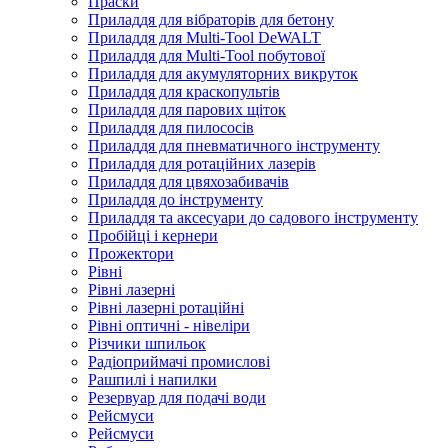
Праски
Приладдя для вібраторів для бетону
Приладдя для Multi-Tool DeWALT
Приладдя для Multi-Tool побутової
Приладдя для акумуляторних викруток
Приладдя для краскопультів
Приладдя для парових щіток
Приладдя для пилососів
Приладдя для пневматичного інструменту
Приладдя для ротаційних лазерів
Приладдя для цвяхозабивачів
Приладдя до інструменту
Приладдя та аксесуари до садового інструменту
Пробійці і кернери
Прожектори
Рівні
Рівні лазерні
Рівні лазерні ротаційні
Рівні оптичні - нівеліри
Різчики шпильок
Радіоприймачі промислові
Рашпилі і напилки
Резервуар для подачі води
Рейсмуси
Рейсмуси