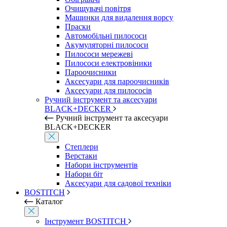
Очищувачі повітря
Машинки для видалення ворсу
Праски
Автомобільні пилососи
Акумуляторні пилососи
Пилососи мережеві
Пилососи електровіники
Пароочисники
Аксесуари для пароочисників
Аксесуари для пилососів
Ручний інструмент та аксесуари
BLACK+DECKER
Ручний інструмент та аксесуари
BLACK+DECKER
Степлери
Верстаки
Набори інструментів
Набори біт
Аксесуари для садової техніки
BOSTITCH
Каталог
Інструмент BOSTITCH