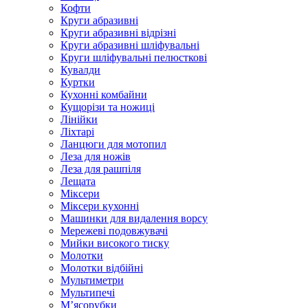
Кофти
Круги абразивні
Круги абразивні відрізні
Круги абразивні шліфувальні
Круги шліфувальні пелюсткові
Кувалди
Куртки
Кухонні комбайни
Кущорізи та ножиці
Лінійки
Ліхтарі
Ланцюги для мотопил
Леза для ножів
Леза для рашпіля
Лещата
Міксери
Міксери кухонні
Машинки для видалення ворсу
Мережеві подовжувачі
Мийки високого тиску
Молотки
Молотки відбійні
Мультиметри
Мультипечі
М’ясорубки