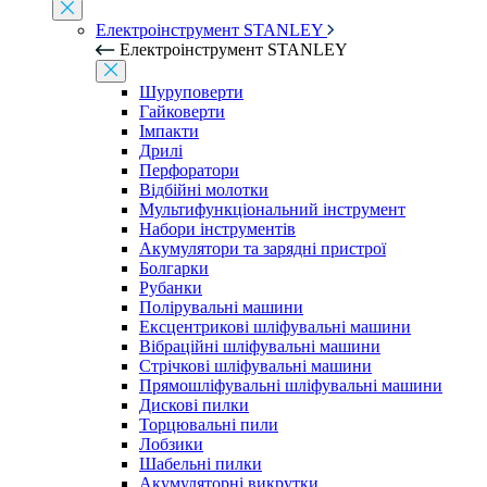
Електроінструмент STANLEY
Електроінструмент STANLEY
Шуруповерти
Гайковерти
Імпакти
Дрилі
Перфоратори
Відбійні молотки
Мультифункціональний інструмент
Набори інструментів
Акумулятори та зарядні пристрої
Болгарки
Рубанки
Полірувальні машини
Ексцентрикові шліфувальні машини
Вібраційні шліфувальні машини
Стрічкові шліфувальні машини
Прямошліфувальні шліфувальні машини
Дискові пилки
Торцювальні пили
Лобзики
Шабельні пилки
Акумуляторні викрутки