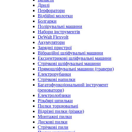
Дрилі
Перфоратори
Відбійні молотки
Болгарки
Полірувальні машини
Набори інструментів
DeWalt Flexvolt
Акумулятори
Зарядні пристрої
Вібраційні шліфувальні машини
Ексцентрикові шліфувальні машини
Стрічкові шліфувальні машини
Прямошліфувальні машини (гравери)
Електрорубанки
Стрічкові напилки
Багатофункціональний інструмент
(реноватори)
Електролобзики
Різьбярі шпильки
Пилки торцювальні
Відрізні пилки (різаки)
Монтажні пилки
Дискові пилки
Стрічкові пили