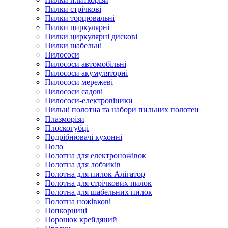
Пилки стрічкові
Пилки торцювальні
Пилки циркулярні
Пилки циркулярні дискові
Пилки шабельні
Пилососи
Пилососи автомобільні
Пилососи акумуляторні
Пилососи мережеві
Пилососи садові
Пилососи-електровіники
Пильні полотна та набори пильних полотен
Плазморізи
Плоскогубці
Подрібнювачі кухонні
Поло
Полотна для електроножівок
Полотна для лобзиків
Полотна для пилок Алігатор
Полотна для стрічкових пилок
Полотна для шабельних пилок
Полотна ножівкові
Попкорниці
Порошок крейдяний