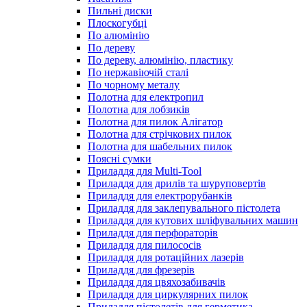
Пильні диски
Плоскогубці
По алюмінію
По дереву
По дереву, алюмінію, пластику
По нержавіючій сталі
По чорному металу
Полотна для електропил
Полотна для лобзиків
Полотна для пилок Алігатор
Полотна для стрічкових пилок
Полотна для шабельних пилок
Поясні сумки
Приладдя для Multi-Tool
Приладдя для дрилів та шуруповертів
Приладдя для електрорубанків
Приладдя для заклепувального пістолета
Приладдя для кутових шліфувальних машин
Приладдя для перфораторів
Приладдя для пилососів
Приладдя для ротаційних лазерів
Приладдя для фрезерів
Приладдя для цвяхозабивачів
Приладдя для циркулярних пилок
Приладдя пістолетів для герметика