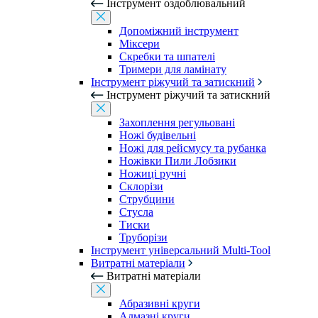
Інструмент оздоблювальний
Допоміжний інструмент
Міксери
Скребки та шпателі
Тримери для ламінату
Інструмент ріжучий та затискний
Інструмент ріжучий та затискний
Захоплення регульовані
Ножі будівельні
Ножі для рейсмусу та рубанка
Ножівки Пили Лобзики
Ножиці ручні
Склорізи
Струбцини
Стусла
Тиски
Труборізи
Інструмент універсальний Multi-Tool
Витратні матеріали
Витратні матеріали
Абразивні круги
Алмазні круги