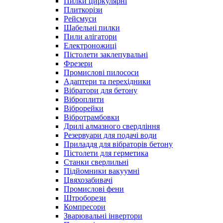
Пилки циркулярні
Плиткорізи
Рейсмуси
Шабельні пилки
Пили алігатори
Електроножиці
Пістолети заклепувальні
Фрезери
Промислові пилососи
Адаптери та перехідники
Вібратори для бетону
Віброплити
Віброрейки
Вібротрамбовки
Дрилі алмазного свердління
Резервуари для подачі води
Приладдя для вібраторів бетону
Пістолети для герметика
Станки сверлильні
Підйомники вакуумні
Цвяхозабивачі
Промислові фени
Штроборези
Компресори
Зварювальні інвертори