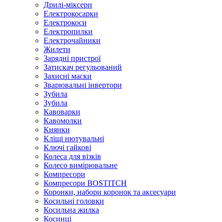
Дрилі-міксери
Електрокосарки
Електрокоси
Електропилки
Електрочайники
Жилети
Зарядні пристрої
Затискач регульований
Захисні маски
Зварювальні інвертори
Зубила
Зубила
Кавоварки
Кавомолки
Киянки
Кліщі нютувальні
Ключі гайкові
Колеса для візків
Колесо вимірювальне
Компресори
Компресори BOSTITCH
Коронки, набори коронок та аксесуари
Косильні головки
Косильна жилка
Косинці