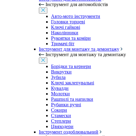
Інструмент для автомобілістів
Авто-мото інструменти
Головки торцеві
Ключі гайкові
Наколінники
Рукоятки та коміри
Тримачі біт
Інструмент для монтажу та демонтажу
Інструмент для монтажу та демонтажу
Борідки та кернери
Викрутки
Зубила
Ключі заклепувальні
Кувалди
Молотки
Рашпилі та напилки
Рубанки ручні
Сокири
Стамески
Степлери
Цвяходери
Інструмент оздоблювальний