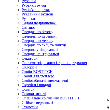
Рубанки
Рубанки ручні
Руківʼя і воротки
Рукавички захисні
Рулетки
Садові подрібнювачі
Світшот
Свердла по бетону
Свердла по деревині
Свердла по металу
Свердла по склу та плитці
Свердла універсальні
Свердла центрувальні
Секатори
Системи зберігання і транспортування
Склорізи
Скоби BOSTITCH
Скоби для степлера
Скобозабивачі пневматичні
Скребки і шпадлі
Сокири
Соковитискачі
Спеціальне кріплення BOSTITCH
6
6
6
6
6
6
6
Стійки сверлильні
Стамески
6
6
6
6
6
6
6