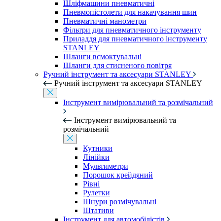
Шліфмашини пневматичні
Пневмопістолети для накачування шин
Пневматичні манометри
Фільтри для пневматичного інструменту
Приладдя для пневматичного інструменту
STANLEY
Шланги всмоктувальні
Шланги для стисненого повітря
Ручний інструмент та аксесуари STANLEY
Ручний інструмент та аксесуари STANLEY
Інструмент вимірювальний та розмічальний
Інструмент вимірювальний та
розмічальний
Кутники
Лінійки
Мультиметри
Порошок крейдяний
Рівні
Рулетки
Шнури розмічувальні
Штативи
Інструмент для автомобілістів