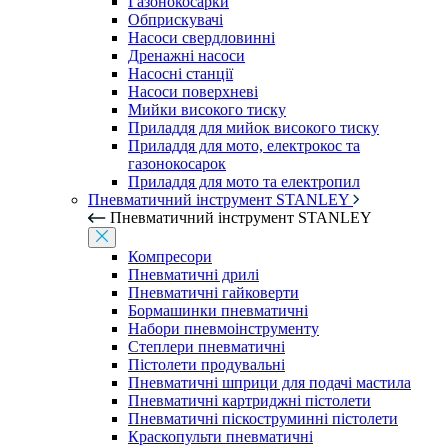
Газонокосарки
Обприскувачі
Насоси свердловинні
Дренажні насоси
Насосні станції
Насоси поверхневі
Мийки високого тиску
Приладдя для мийок високого тиску
Приладдя для мото, електрокос та
газонокосарок
Приладдя для мото та електропил
Пневматичний інструмент STANLEY
Пневматичний інструмент STANLEY
Компресори
Пневматичні дрилі
Пневматичні гайковерти
Бормашинки пневматичні
Набори пневмоінструменту
Степлери пневматичні
Пістолети продувальні
Пневматичні шприци для подачі мастила
Пневматичні картриджні пістолети
Пневматичні піскоструминні пістолети
Краскопульти пневматичні