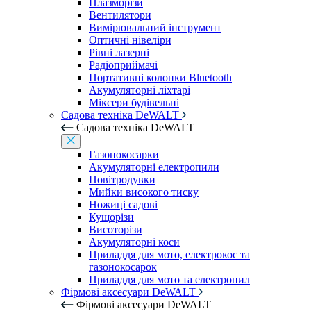
Плазморізи
Вентилятори
Вимірювальний інструмент
Оптичні нівеліри
Рівні лазерні
Радіоприймачі
Портативні колонки Bluetooth
Акумуляторні ліхтарі
Міксери будівельні
Садова техніка DeWALT
Садова техніка DeWALT
Газонокосарки
Акумуляторні електропили
Повітродувки
Мийки високого тиску
Ножиці садові
Кущорізи
Висоторізи
Акумуляторні коси
Приладдя для мото, електрокос та
газонокосарок
Приладдя для мото та електропил
Фірмові аксесуари DeWALT
Фірмові аксесуари DeWALT