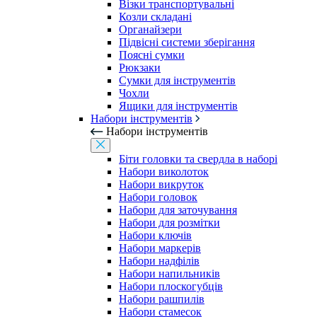
Візки транспортувальні
Козли складані
Органайзери
Підвісні системи зберігання
Поясні сумки
Рюкзаки
Сумки для інструментів
Чохли
Ящики для інструментів
Набори інструментів
Набори інструментів
Біти головки та свердла в наборі
Набори виколоток
Набори викруток
Набори головок
Набори для заточування
Набори для розмітки
Набори ключів
Набори маркерів
Набори надфілів
Набори напильників
Набори плоскогубців
Набори рашпилів
Набори стамесок