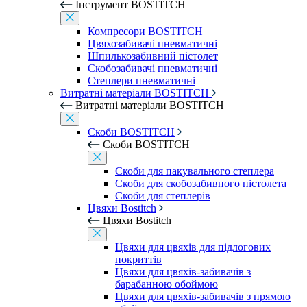
Інструмент BOSTITCH
Компресори BOSTITCH
Цвяхозабивачі пневматичні
Шпилькозабивний пістолет
Скобозабивачі пневматичні
Степлери пневматичні
Витратні матеріали BOSTITCH
Витратні матеріали BOSTITCH
Скоби BOSTITCH
Скоби BOSTITCH
Скоби для пакувального степлера
Скоби для скобозабивного пістолета
Скоби для степлерів
Цвяхи Bostitch
Цвяхи Bostitch
Цвяхи для цвяхів для підлогових
покриттів
Цвяхи для цвяхів-забивачів з
барабанною обоймою
Цвяхи для цвяхів-забивачів з прямою