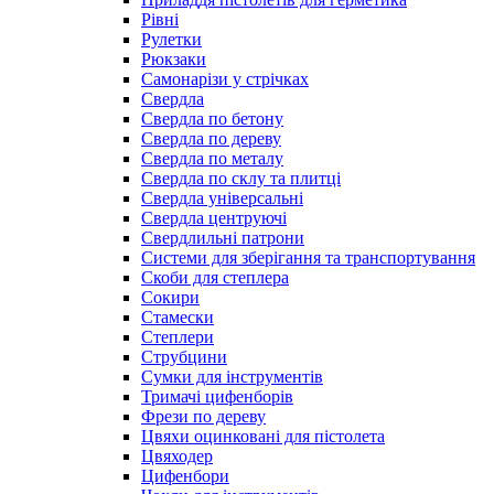
Рівні
Рулетки
Рюкзаки
Самонарізи у стрічках
Свердла
Свердла по бетону
Свердла по дереву
Свердла по металу
Свердла по склу та плитці
Свердла універсальні
Свердла центруючі
Свердлильні патрони
Системи для зберігання та транспортування
Скоби для степлера
Сокири
Стамески
Степлери
Струбцини
Сумки для інструментів
Тримачі цифенборів
Фрези по дереву
Цвяхи оцинковані для пістолета
Цвяходер
Цифенбори