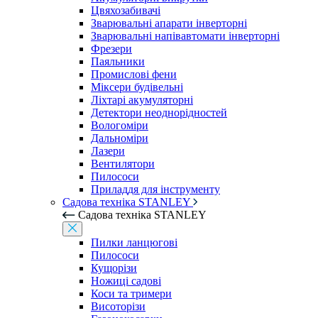
Цвяхозабивачі
Зварювальні апарати інверторні
Зварювальні напівавтомати інверторні
Фрезери
Паяльники
Промислові фени
Міксери будівельні
Ліхтарі акумуляторні
Детектори неоднорідностей
Вологоміри
Дальноміри
Лазери
Вентилятори
Пилососи
Приладдя для інструменту
Садова техніка STANLEY
Садова техніка STANLEY
Пилки ланцюгові
Пилососи
Кущорізи
Ножиці садові
Коси та тримери
Висоторізи