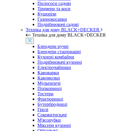
Пилососи садові
Тримери та коси
Кущорізи
Газонокосарки
Подрібнювачі садові
Техніка для дому BLACK+DECKER
Техніка для дому BLACK+DECKER
Блендери ручні
Блендери стаціонарні
Кухонні комбайни
Подрібнювачі кухонні
Електрочайники
Кавоварки
Кавомолки
Мультипечі
Попкорниці
Тостери
Фритюрниці
Бутербродниці
Грилі
Соковитискачі
М'ясорубки
Міксери кухонні
Обігрівачі