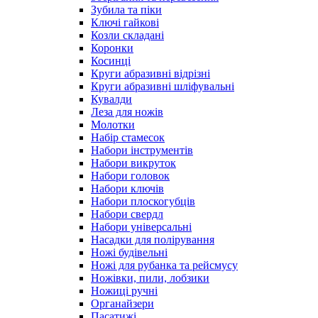
Зубила та піки
Ключі гайкові
Козли складані
Коронки
Косинці
Круги абразивні відрізні
Круги абразивні шліфувальні
Кувалди
Леза для ножів
Молотки
Набір стамесок
Набори інструментів
Набори викруток
Набори головок
Набори ключів
Набори плоскогубців
Набори свердл
Набори універсальні
Насадки для полірування
Ножі будівельні
Ножі для рубанка та рейсмусу
Ножівки, пили, лобзики
Ножиці ручні
Органайзери
Пасатижі