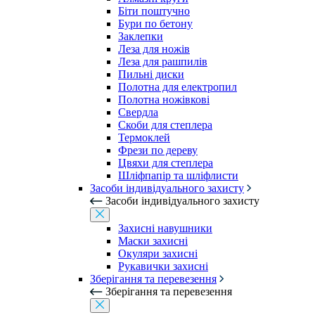
Біти поштучно
Бури по бетону
Заклепки
Леза для ножів
Леза для рашпилів
Пильні диски
Полотна для електропил
Полотна ножівкові
Свердла
Скоби для степлера
Термоклей
Фрези по дереву
Цвяхи для степлера
Шліфпапір та шліфлисти
Засоби індивідуального захисту
Засоби індивідуального захисту
Захисні навушники
Маски захисні
Окуляри захисні
Рукавички захисні
Зберігання та перевезення
Зберігання та перевезення