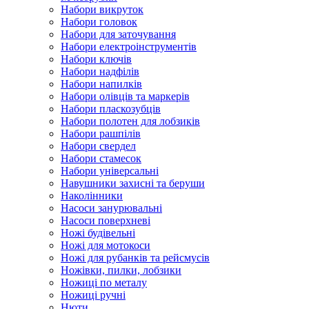
Набори викруток
Набори головок
Набори для заточування
Набори електроінструментів
Набори ключів
Набори надфілів
Набори напилків
Набори олівців та маркерів
Набори пласкозубців
Набори полотен для лобзиків
Набори рашпілів
Набори свердел
Набори стамесок
Набори універсальні
Навушники захисні та беруши
Наколінники
Насоси занурювальні
Насоси поверхневі
Ножі будівельні
Ножі для мотокоси
Ножі для рубанків та рейсмусів
Ножівки, пилки, лобзики
Ножиці по металу
Ножиці ручні
Нюти