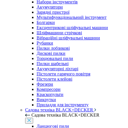
Набори інструментів
Акумулятори
Зарядні пристрої
Мультифункціональний інструмент
Болгарки
Ексцентрикові шліфувальні машини
Шліфмашини стрічкові
Вібраційні шліфувальні машини
Рубанки
Пилки лобзикові
Дискові пилки
Торцювальні пили
Пилки шабельні
Акумуляторні ліхтарі
Пістолети гарячого повітря
Пістолети клейові
Фрезери
Компресори
Краскопульти
Викрутки
Приладдя для інструменту
Садова техніка BLACK+DECKER
Садова техніка BLACK+DECKER
Ланцюгові пили