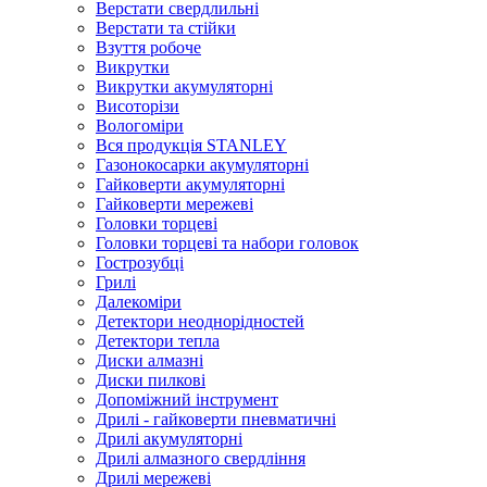
Верстати свердлильні
Верстати та стійки
Взуття робоче
Викрутки
Викрутки акумуляторні
Висоторізи
Вологоміри
Вся продукція STANLEY
Газонокосарки акумуляторні
Гайковерти акумуляторні
Гайковерти мережеві
Головки торцеві
Головки торцеві та набори головок
Гострозубці
Грилі
Далекоміри
Детектори неоднорідностей
Детектори тепла
Диски алмазні
Диски пилкові
Допоміжний інструмент
Дрилі - гайковерти пневматичні
Дрилі акумуляторні
Дрилі алмазного свердління
Дрилі мережеві