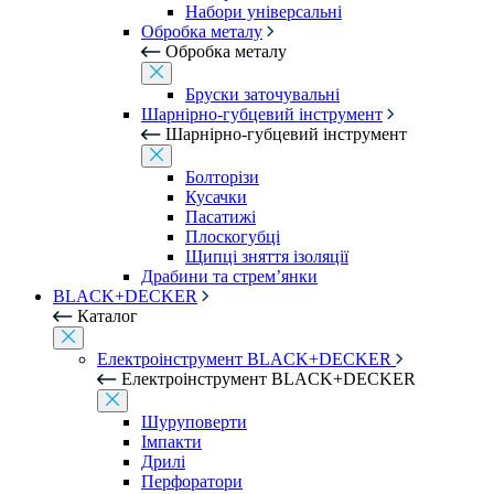
Набори універсальні
Обробка металу
Обробка металу
Бруски заточувальні
Шарнірно-губцевий інструмент
Шарнірно-губцевий інструмент
Болторізи
Кусачки
Пасатижі
Плоскогубці
Щипці зняття ізоляції
Драбини та стрем’янки
BLACK+DECKER
Каталог
Електроінструмент BLACK+DECKER
Електроінструмент BLACK+DECKER
Шуруповерти
Імпакти
Дрилі
Перфоратори