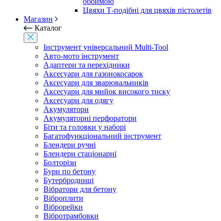
обоймою
Цвяхи Т-подібні для цвяхів пістолетів
Магазин
Каталог
Інструмент універсальний Multi-Tool
Авто-мото інструмент
Адаптери та перехідники
Аксесуари для газонокосарок
Аксесуари для зварювальників
Аксесуари для мийок високого тиску
Аксесуари для одягу
Акумулятори
Акумуляторні перфоратори
Біти та головки у наборі
Багатофункціональний інструмент
Блендери ручні
Блендери стаціонарні
Болторізи
Бури по бетону
Бутербродниці
Вібратори для бетону
Віброплити
Віброрейки
Вібротрамбовки