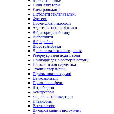
Шабельні пилки
Пили алігатори
Електроножиці
Пістолети заклепувальні
Фрезери
Промислові пилососи
Адаптери та перехідники
Вібратори для бетону
Віброплити
Віброрейки
Вібротрамбовки
Дрилі алмазного свердління
Резервуари для подачі води
Приладдя для вібраторів бетону
Пістолети для герметика
Станки сверлильні
Підйомники вакуумні
Цвяхозабивачі
Промислові фени
Штроборези
Компресори
Зварювальні інвертори
Плазморізи
Вентилятори
Вимірювальний інструмент