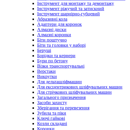
Інструмент для монтажу та демонтажу
Інструмент ріжучий та затискний
Інструмент шарнірно-губцевий
Абразивні кола
Адаптери для коронок
Алмазні диски
Алмазні коронки
Біти поштучно
Біти та головки у наборі
Беруші
Борідки та кернери
Бури по бетону
Візки транспортувальні
Верстаки
Викрутки
Для дельташліфмашин
Для ексцентрикових шліфувальних машин
Для стрічкових шліфувальних машин
Загального призначення
Засоби захисту
Зберігання та перевезення
Зубила та піки
Ключі гайкові
Козли складані
Коронки