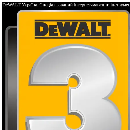
DeWALT Україна. Спеціалізований інтернет-магазин: інс