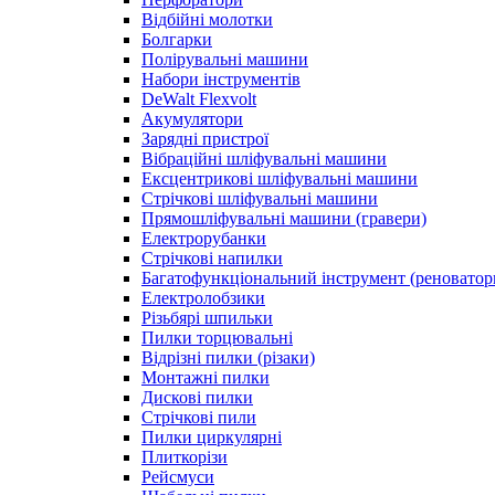
Відбійні молотки
Болгарки
Полірувальні машини
Набори інструментів
DeWalt Flexvolt
Акумулятори
Зарядні пристрої
Вібраційні шліфувальні машини
Ексцентрикові шліфувальні машини
Стрічкові шліфувальні машини
Прямошліфувальні машини (гравери)
Електрорубанки
Стрічкові напилки
Багатофункціональний інструмент (реноватор
Електролобзики
Різьбярі шпильки
Пилки торцювальні
Відрізні пилки (різаки)
Монтажні пилки
Дискові пилки
Стрічкові пили
Пилки циркулярні
Плиткорізи
Рейсмуси