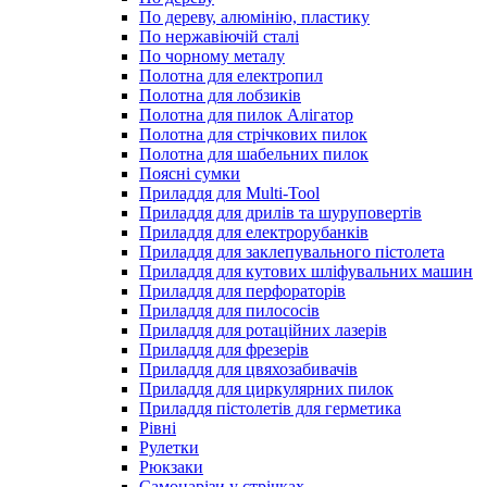
По дереву, алюмінію, пластику
По нержавіючій сталі
По чорному металу
Полотна для електропил
Полотна для лобзиків
Полотна для пилок Алігатор
Полотна для стрічкових пилок
Полотна для шабельних пилок
Поясні сумки
Приладдя для Multi-Tool
Приладдя для дрилів та шуруповертів
Приладдя для електрорубанків
Приладдя для заклепувального пістолета
Приладдя для кутових шліфувальних машин
Приладдя для перфораторів
Приладдя для пилососів
Приладдя для ротаційних лазерів
Приладдя для фрезерів
Приладдя для цвяхозабивачів
Приладдя для циркулярних пилок
Приладдя пістолетів для герметика
Рівні
Рулетки
Рюкзаки
Самонарізи у стрічках