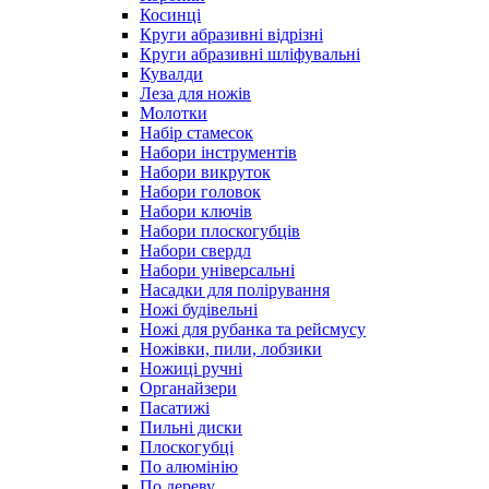
Косинці
Круги абразивні відрізні
Круги абразивні шліфувальні
Кувалди
Леза для ножів
Молотки
Набір стамесок
Набори інструментів
Набори викруток
Набори головок
Набори ключів
Набори плоскогубців
Набори свердл
Набори універсальні
Насадки для полірування
Ножі будівельні
Ножі для рубанка та рейсмусу
Ножівки, пили, лобзики
Ножиці ручні
Органайзери
Пасатижі
Пильні диски
Плоскогубці
По алюмінію
По дереву