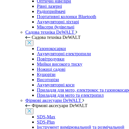
Оптичні нівеліри
Рівні лазерні
Радіоприймачі
Портативні колонки Bluetooth
Акумуляторні ліхтарі
Міксери будівельні
Садова техніка DeWALT
Садова техніка DeWALT
Газонокосарки
Акумуляторні електропили
Повітродувки
Мийки високого тиску
Ножиці садові
Кущорізи
Висоторізи
Акумуляторні коси
Приладдя для мото, електрокос та газонокосар
Приладдя для мото та електропил
Фірмові аксесуари DeWALT
Фірмові аксесуари DeWALT
SDS-Max
SDS-Plus
Інструмент вимірювальний та розмічальний