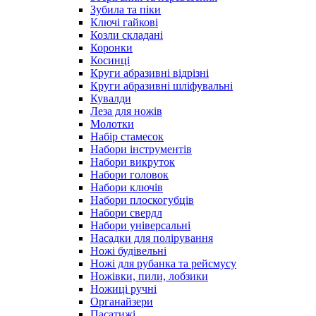
Зубила та піки
Ключі гайкові
Козли складані
Коронки
Косинці
Круги абразивні відрізні
Круги абразивні шліфувальні
Кувалди
Леза для ножів
Молотки
Набір стамесок
Набори інструментів
Набори викруток
Набори головок
Набори ключів
Набори плоскогубців
Набори свердл
Набори універсальні
Насадки для полірування
Ножі будівельні
Ножі для рубанка та рейсмусу
Ножівки, пили, лобзики
Ножиці ручні
Органайзери
Пасатижі