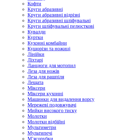
Кофти
Круги абразивні
Круги абразивні відрізні
Круги абразивні шліфувальні
Круги шліфувальні пелюсткові
Кувалди
Куртки
Кухонні комбайни
Кущорізи та ножиці
Лінійки
Ліхтарі
Ланцюги для мотопил
Леза для ножів
Леза для рашпіля
Лещата
Міксери
Міксери кухонні
Машинки для видалення ворсу
Мережеві подовжувачі
Мийки високого тиску
Молотки
Молотки відбійні
Мультиметри
Мультипечі
М’ясорубки