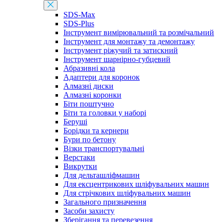
SDS-Max
SDS-Plus
Інструмент вимірювальний та розмічальний
Інструмент для монтажу та демонтажу
Інструмент ріжучий та затискний
Інструмент шарнірно-губцевий
Абразивні кола
Адаптери для коронок
Алмазні диски
Алмазні коронки
Біти поштучно
Біти та головки у наборі
Беруші
Борідки та кернери
Бури по бетону
Візки транспортувальні
Верстаки
Викрутки
Для дельташліфмашин
Для ексцентрикових шліфувальних машин
Для стрічкових шліфувальних машин
Загального призначення
Засоби захисту
Зберігання та перевезення