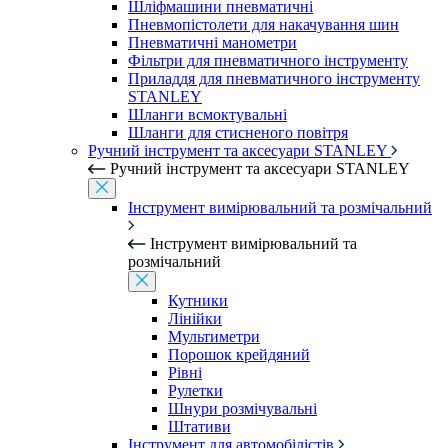
Шліфмашини пневматичні
Пневмопістолети для накачування шин
Пневматичні манометри
Фільтри для пневматичного інструменту
Приладдя для пневматичного інструменту
STANLEY
Шланги всмоктувальні
Шланги для стисненого повітря
Ручний інструмент та аксесуари STANLEY
Ручний інструмент та аксесуари STANLEY
Інструмент вимірювальний та розмічальний
Інструмент вимірювальний та
розмічальний
Кутники
Лінійки
Мультиметри
Порошок крейдяний
Рівні
Рулетки
Шнури розмічувальні
Штативи
Інструмент для автомобілістів