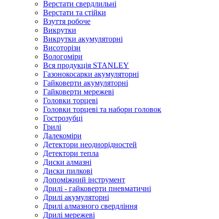
Верстати свердлильні
Верстати та стійки
Взуття робоче
Викрутки
Викрутки акумуляторні
Висоторізи
Вологоміри
Вся продукція STANLEY
Газонокосарки акумуляторні
Гайковерти акумуляторні
Гайковерти мережеві
Головки торцеві
Головки торцеві та набори головок
Гострозубці
Грилі
Далекоміри
Детектори неоднорідностей
Детектори тепла
Диски алмазні
Диски пилкові
Допоміжний інструмент
Дрилі - гайковерти пневматичні
Дрилі акумуляторні
Дрилі алмазного свердління
Дрилі мережеві