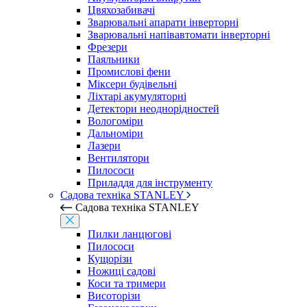
Цвяхозабивачі
Зварювальні апарати інверторні
Зварювальні напівавтомати інверторні
Фрезери
Паяльники
Промислові фени
Міксери будівельні
Ліхтарі акумуляторні
Детектори неоднорідностей
Вологоміри
Дальноміри
Лазери
Вентилятори
Пилососи
Приладдя для інструменту
Садова техніка STANLEY
Садова техніка STANLEY
Пилки ланцюгові
Пилососи
Кущорізи
Ножиці садові
Коси та тримери
Висоторізи