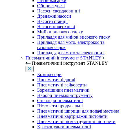
Газонокосарки
Обприскувачі
Насоси свердловинні
Дренажні насоси
Насосні станції
Насоси поверхневі
Мийки високого тиску
Приладдя для мийок високого тиску
Приладдя для мото, електрокос та
газонокосарок
Приладдя для мото та електропил
Пневматичний інструмент STANLEY
Пневматичний інструмент STANLEY
Компресори
Пневматичні дрилі
Пневматичні гайковерти
Бормашинки пневматичні
Набори пневмоінструменту
Степлери пневматичні
Пістолети продувальні
Пневматичні шприци для подачі мастила
Пневматичні картриджні пістолети
Пневматичні піскоструминні пістолети
Краскопульти пневматичні