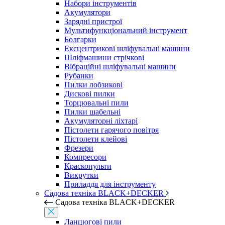
Набори інструментів
Акумулятори
Зарядні пристрої
Мультифункціональний інструмент
Болгарки
Ексцентрикові шліфувальні машини
Шліфмашини стрічкові
Вібраційні шліфувальні машини
Рубанки
Пилки лобзикові
Дискові пилки
Торцювальні пили
Пилки шабельні
Акумуляторні ліхтарі
Пістолети гарячого повітря
Пістолети клейові
Фрезери
Компресори
Краскопульти
Викрутки
Приладдя для інструменту
Садова техніка BLACK+DECKER
Садова техніка BLACK+DECKER
Ланцюгові пили