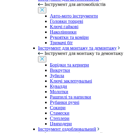
Інструмент для автомобілістів
Авто-мото інструменти
Головки торцеві
Ключі гайкові
Наколінники
Рукоятки та коміри
Тримачі біт
Інструмент для монтажу та демонтажу
Інструмент для монтажу та демонтажу
Борідки та кернери
Викрутки
Зубила
Ключі заклепувальні
Кувалди
Молотки
Рашпилі та напилки
Рубанки ручні
Сокири
Стамески
Степлери
Цвяходери
Інструмент оздоблювальний