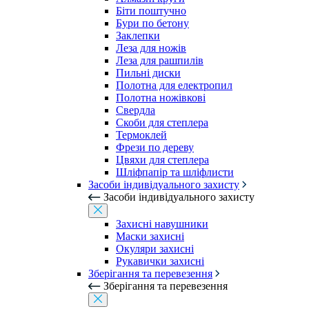
Біти поштучно
Бури по бетону
Заклепки
Леза для ножів
Леза для рашпилів
Пильні диски
Полотна для електропил
Полотна ножівкові
Свердла
Скоби для степлера
Термоклей
Фрези по дереву
Цвяхи для степлера
Шліфпапір та шліфлисти
Засоби індивідуального захисту
Засоби індивідуального захисту
Захисні навушники
Маски захисні
Окуляри захисні
Рукавички захисні
Зберігання та перевезення
Зберігання та перевезення