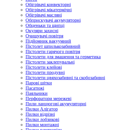
Обігрівачі конвекторні
Обігрівачі мікатермічні
Обігрівачі масляні
Обприскувачі акумуляторні
Обценьки та щипці
Окуляри захисні
Очищувачі повітря
Підйомник вакуумний
Пістолет шпилькозабивний
Пістолети гарячого повітря
Пістолети для змащення та герметика
Пістолети заклепувальні
Пістолети клейові
Пістолети продувні
Пістолети цвяхозабивні та скобозабивні
Парові щітки
Пасатижі
Паяльники
Перфоратори мережеві
Пили ланцюгові акумуляторні
Пилки Алігатор
Пилки відрізні
Пилки лобзикові
Пилки монтажні
Пилки плиткорізи