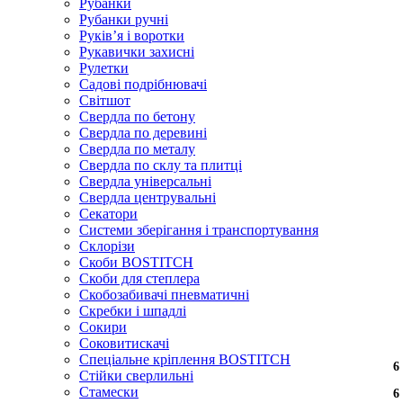
Рубанки
Рубанки ручні
Руківʼя і воротки
Рукавички захисні
Рулетки
Садові подрібнювачі
Світшот
Свердла по бетону
Свердла по деревині
Свердла по металу
Свердла по склу та плитці
Свердла універсальні
Свердла центрувальні
Секатори
Системи зберігання і транспортування
Склорізи
Скоби BOSTITCH
Скоби для степлера
Скобозабивачі пневматичні
Скребки і шпадлі
Сокири
Соковитискачі
Спеціальне кріплення BOSTITCH
6
6
6
Стійки сверлильні
Стамески
6
6
6