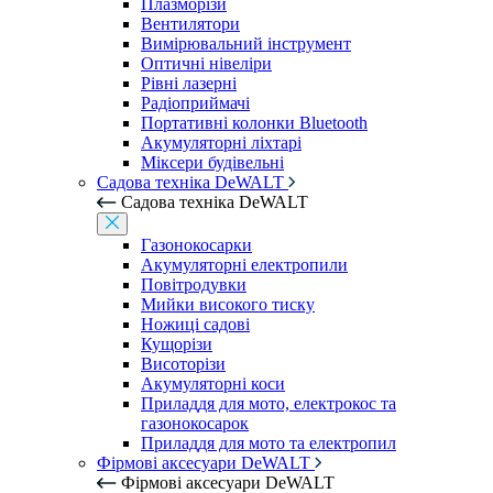
Плазморізи
Вентилятори
Вимірювальний інструмент
Оптичні нівеліри
Рівні лазерні
Радіоприймачі
Портативні колонки Bluetooth
Акумуляторні ліхтарі
Міксери будівельні
Садова техніка DeWALT
Садова техніка DeWALT
Газонокосарки
Акумуляторні електропили
Повітродувки
Мийки високого тиску
Ножиці садові
Кущорізи
Висоторізи
Акумуляторні коси
Приладдя для мото, електрокос та
газонокосарок
Приладдя для мото та електропил
Фірмові аксесуари DeWALT
Фірмові аксесуари DeWALT