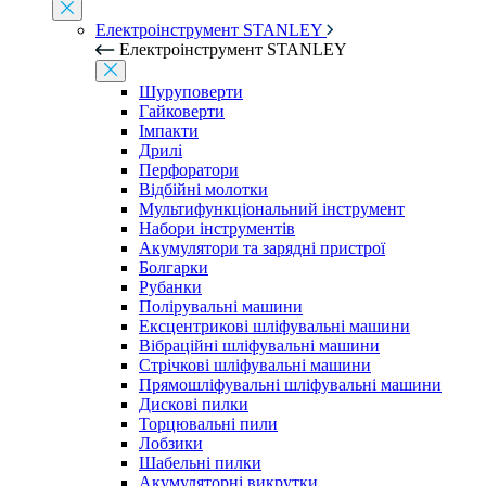
Електроінструмент STANLEY
Електроінструмент STANLEY
Шуруповерти
Гайковерти
Імпакти
Дрилі
Перфоратори
Відбійні молотки
Мультифункціональний інструмент
Набори інструментів
Акумулятори та зарядні пристрої
Болгарки
Рубанки
Полірувальні машини
Ексцентрикові шліфувальні машини
Вібраційні шліфувальні машини
Стрічкові шліфувальні машини
Прямошліфувальні шліфувальні машини
Дискові пилки
Торцювальні пили
Лобзики
Шабельні пилки
Акумуляторні викрутки