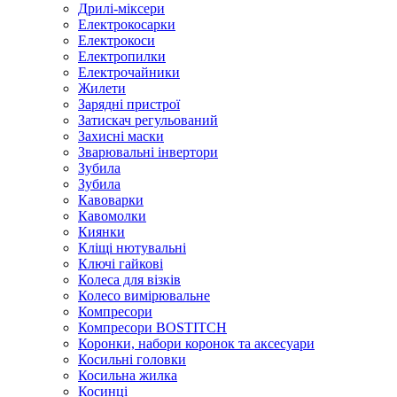
Дрилі-міксери
Електрокосарки
Електрокоси
Електропилки
Електрочайники
Жилети
Зарядні пристрої
Затискач регульований
Захисні маски
Зварювальні інвертори
Зубила
Зубила
Кавоварки
Кавомолки
Киянки
Кліщі нютувальні
Ключі гайкові
Колеса для візків
Колесо вимірювальне
Компресори
Компресори BOSTITCH
Коронки, набори коронок та аксесуари
Косильні головки
Косильна жилка
Косинці