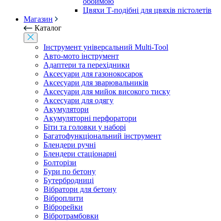
обоймою
Цвяхи Т-подібні для цвяхів пістолетів
Магазин
Каталог
Інструмент універсальний Multi-Tool
Авто-мото інструмент
Адаптери та перехідники
Аксесуари для газонокосарок
Аксесуари для зварювальників
Аксесуари для мийок високого тиску
Аксесуари для одягу
Акумулятори
Акумуляторні перфоратори
Біти та головки у наборі
Багатофункціональний інструмент
Блендери ручні
Блендери стаціонарні
Болторізи
Бури по бетону
Бутербродниці
Вібратори для бетону
Віброплити
Віброрейки
Вібротрамбовки