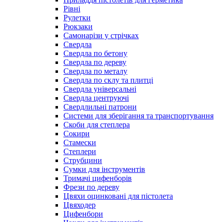
Рівні
Рулетки
Рюкзаки
Самонарізи у стрічках
Свердла
Свердла по бетону
Свердла по дереву
Свердла по металу
Свердла по склу та плитці
Свердла універсальні
Свердла центруючі
Свердлильні патрони
Системи для зберігання та транспортування
Скоби для степлера
Сокири
Стамески
Степлери
Струбцини
Сумки для інструментів
Тримачі цифенборів
Фрези по дереву
Цвяхи оцинковані для пістолета
Цвяходер
Цифенбори