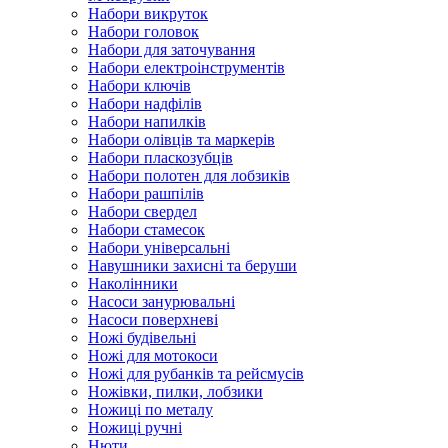
Набори викруток
Набори головок
Набори для заточування
Набори електроінструментів
Набори ключів
Набори надфілів
Набори напилків
Набори олівців та маркерів
Набори пласкозубців
Набори полотен для лобзиків
Набори рашпілів
Набори свердел
Набори стамесок
Набори універсальні
Навушники захисні та беруши
Наколінники
Насоси занурювальні
Насоси поверхневі
Ножі будівельні
Ножі для мотокоси
Ножі для рубанків та рейсмусів
Ножівки, пилки, лобзики
Ножиці по металу
Ножиці ручні
Нюти