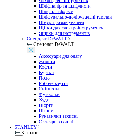
Чохли для інструментів
Шліфпапір та шліфлисти
Шліфплатформи
Шліфувально-полірувальні тарілки
Шнури розмічувальні
Щітки для електроінструменту
Ящики для інструментів
Спецодяг DeWALT
Спецодяг DeWALT
Аксесуари для одягу
Жилети
Кофти
Куртки
Поло
Робоче взуття
Світшоти
Футболки
Худи
Шорти
Штани
Рукавички захисні
Окуляри захисні
STANLEY
Каталог