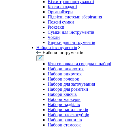
Візки транспортувальні
Козли складані
Органайзери
Підвісні системи зберігання
Поясні сумки
Рюкзаки
Сумки для інструментів
Чохли
Ящики для інструментів
Набори інструментів
Набори інструментів
Біти головки та свердла в наборі
Набори виколоток
Набори викруток
Набори головок
Набори для заточування
Набори для розмітки
Набори ключів
Набори маркерів
Набори надфілів
Набори напильників
Набори плоскогубців
Набори рашпилів
Набори стамесок