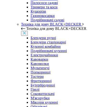
Пилососи садові
Тримери та коси
Кущорізи
Газонокосарки
Подрібнювачі садові
Техніка для дому BLACK+DECKER
Техніка для дому BLACK+DECKER
Блендери ручні
Блендери стаціонарні
Кухонні комбайни
Подрібнювачі кухонні
Електрочайники
Кавоварки
Кавомолки
Мультипечі
Попкорниці
Тостери
Фритюрниці
Бутербродниці
Грилі
Соковитискачі
М'ясорубки
Міксери кухонні
Обігрівачі