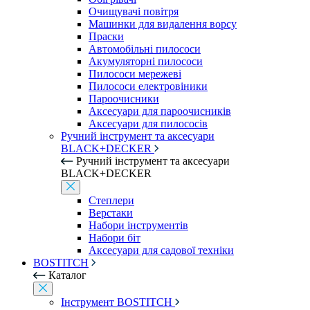
Очищувачі повітря
Машинки для видалення ворсу
Праски
Автомобільні пилососи
Акумуляторні пилососи
Пилососи мережеві
Пилососи електровіники
Пароочисники
Аксесуари для пароочисників
Аксесуари для пилососів
Ручний інструмент та аксесуари
BLACK+DECKER
Ручний інструмент та аксесуари
BLACK+DECKER
Степлери
Верстаки
Набори інструментів
Набори біт
Аксесуари для садової техніки
BOSTITCH
Каталог
Інструмент BOSTITCH