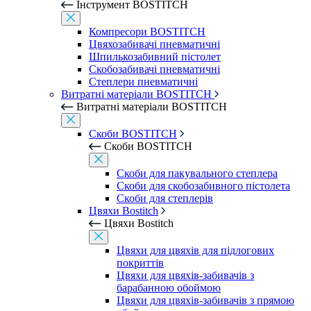
Інструмент BOSTITCH
Компресори BOSTITCH
Цвяхозабивачі пневматичні
Шпилькозабивний пістолет
Скобозабивачі пневматичні
Степлери пневматичні
Витратні матеріали BOSTITCH
Витратні матеріали BOSTITCH
Скоби BOSTITCH
Скоби BOSTITCH
Скоби для пакувального степлера
Скоби для скобозабивного пістолета
Скоби для степлерів
Цвяхи Bostitch
Цвяхи Bostitch
Цвяхи для цвяхів для підлогових
покриттів
Цвяхи для цвяхів-забивачів з
барабанною обоймою
Цвяхи для цвяхів-забивачів з прямою