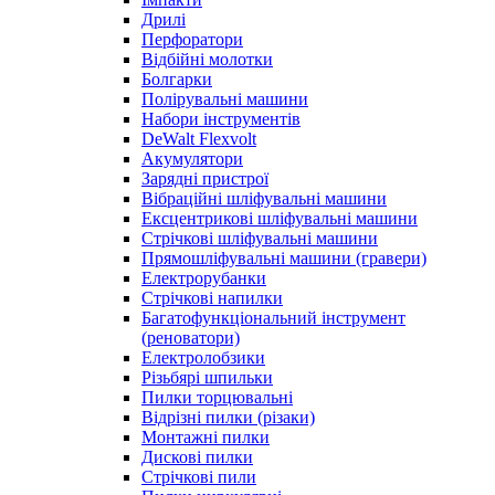
Дрилі
Перфоратори
Відбійні молотки
Болгарки
Полірувальні машини
Набори інструментів
DeWalt Flexvolt
Акумулятори
Зарядні пристрої
Вібраційні шліфувальні машини
Ексцентрикові шліфувальні машини
Стрічкові шліфувальні машини
Прямошліфувальні машини (гравери)
Електрорубанки
Стрічкові напилки
Багатофункціональний інструмент
(реноватори)
Електролобзики
Різьбярі шпильки
Пилки торцювальні
Відрізні пилки (різаки)
Монтажні пилки
Дискові пилки
Стрічкові пили