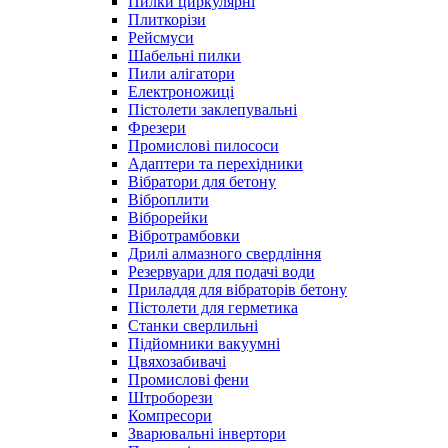
Пилки циркулярні
Плиткорізи
Рейсмуси
Шабельні пилки
Пили алігатори
Електроножиці
Пістолети заклепувальні
Фрезери
Промислові пилососи
Адаптери та перехідники
Вібратори для бетону
Віброплити
Віброрейки
Вібротрамбовки
Дрилі алмазного свердління
Резервуари для подачі води
Приладдя для вібраторів бетону
Пістолети для герметика
Станки сверлильні
Підйомники вакуумні
Цвяхозабивачі
Промислові фени
Штроборези
Компресори
Зварювальні інвертори