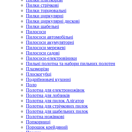
Пилки стрічкові
Пилки торцювальні
Пилки циркулярні
Пилки циркулярні дискові
Пилки шабельні
Пилососи
Пилососи автомобільні
Пилососи акумуляторні
Пилососи мережеві
Пилососи садові
Пилососи-електровіники
Пильні полотна та набори пильних полотен
Плазморізи
Плоскогубці
Подрібнювачі кухонні
Поло
Полотна для електроножівок
Полотна для лобзиків
Полотна для пилок Алігатор
Полотна для стрічкових пилок
Полотна для шабельних пилок
Полотна ножівкові
Попкорниці
Порошок крейдяний