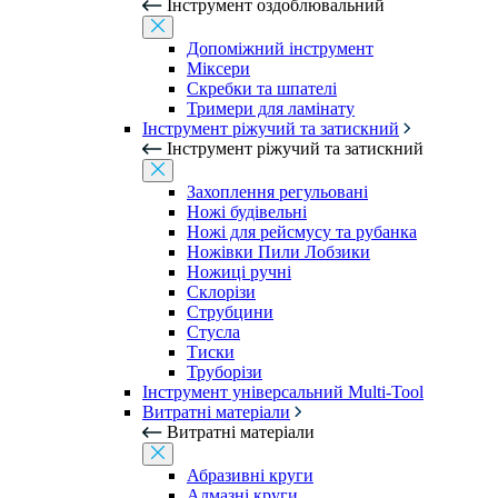
Інструмент оздоблювальний
Допоміжний інструмент
Міксери
Скребки та шпателі
Тримери для ламінату
Інструмент ріжучий та затискний
Інструмент ріжучий та затискний
Захоплення регульовані
Ножі будівельні
Ножі для рейсмусу та рубанка
Ножівки Пили Лобзики
Ножиці ручні
Склорізи
Струбцини
Стусла
Тиски
Труборізи
Інструмент універсальний Multi-Tool
Витратні матеріали
Витратні матеріали
Абразивні круги
Алмазні круги