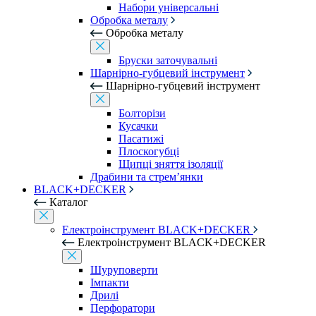
Набори універсальні
Обробка металу
Обробка металу
Бруски заточувальні
Шарнірно-губцевий інструмент
Шарнірно-губцевий інструмент
Болторізи
Кусачки
Пасатижі
Плоскогубці
Щипці зняття ізоляції
Драбини та стрем’янки
BLACK+DECKER
Каталог
Електроінструмент BLACK+DECKER
Електроінструмент BLACK+DECKER
Шуруповерти
Імпакти
Дрилі
Перфоратори