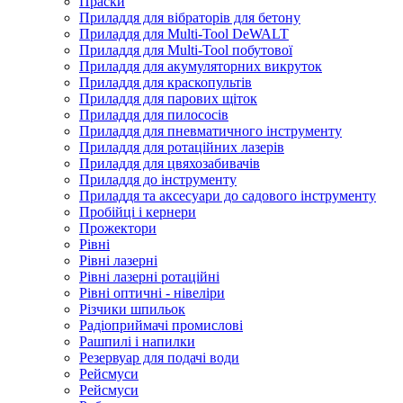
Праски
Приладдя для вібраторів для бетону
Приладдя для Multi-Tool DeWALT
Приладдя для Multi-Tool побутової
Приладдя для акумуляторних викруток
Приладдя для краскопультів
Приладдя для парових щіток
Приладдя для пилососів
Приладдя для пневматичного інструменту
Приладдя для ротаційних лазерів
Приладдя для цвяхозабивачів
Приладдя до інструменту
Приладдя та аксесуари до садового інструменту
Пробійці і кернери
Прожектори
Рівні
Рівні лазерні
Рівні лазерні ротаційні
Рівні оптичні - нівеліри
Різчики шпильок
Радіоприймачі промислові
Рашпилі і напилки
Резервуар для подачі води
Рейсмуси
Рейсмуси