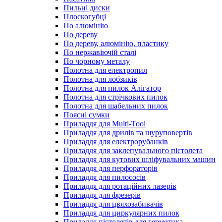
Пильні диски
Плоскогубці
По алюмінію
По дереву
По дереву, алюмінію, пластику
По нержавіючій сталі
По чорному металу
Полотна для електропил
Полотна для лобзиків
Полотна для пилок Алігатор
Полотна для стрічкових пилок
Полотна для шабельних пилок
Поясні сумки
Приладдя для Multi-Tool
Приладдя для дрилів та шуруповертів
Приладдя для електрорубанків
Приладдя для заклепувального пістолета
Приладдя для кутових шліфувальних машин
Приладдя для перфораторів
Приладдя для пилососів
Приладдя для ротаційних лазерів
Приладдя для фрезерів
Приладдя для цвяхозабивачів
Приладдя для циркулярних пилок
Приладдя пістолетів для герметика