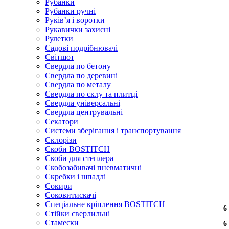
Рубанки
Рубанки ручні
Руківʼя і воротки
Рукавички захисні
Рулетки
Садові подрібнювачі
Світшот
Свердла по бетону
Свердла по деревині
Свердла по металу
Свердла по склу та плитці
Свердла універсальні
Свердла центрувальні
Секатори
Системи зберігання і транспортування
Склорізи
Скоби BOSTITCH
Скоби для степлера
Скобозабивачі пневматичні
Скребки і шпадлі
Сокири
Соковитискачі
Спеціальне кріплення BOSTITCH
6
6
6
6
6
6
6
6
6
6
6
Стійки сверлильні
Стамески
6
6
6
6
6
6
6
6
6
6
6