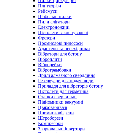
Пилки циркулярні
Плиткорізи
Рейсмуси
Шабельні пилки
Пили алігатори
Електроножиці
Пістолети заклепувальні
Фрезери
Промислові пилососи
Адаптери та перехідники
Вібратори для бетону
Віброплити
Віброрейки
Вібротрамбовки
Дрилі алмазного свердління
Резервуари для подачі води
Приладдя для вібраторів бетону
Пістолети для герметика
Станки сверлильні
Підйомники вакуумні
Цвяхозабивачі
Промислові фени
Штроборези
Компресори
Зварювальні інвертори