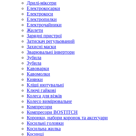
Дрилі-міксери
Електрокосарки
Електрокоси
Електропилки
Електрочайники
Жилети
Зарядні пристрої
Затискач регульований
Захисні маски
Зварювальні інвертори
Зубила
Зубила
Кавоварки
Кавомолки
Киянки
Кліщі нютувальні
Ключі гайкові
Колеса для візків
Колесо вимірювальне
Компресори
Компресори BOSTITCH
Коронки, набори коронок та аксесуари
Косильні головки
Косильна жилка
Косинці