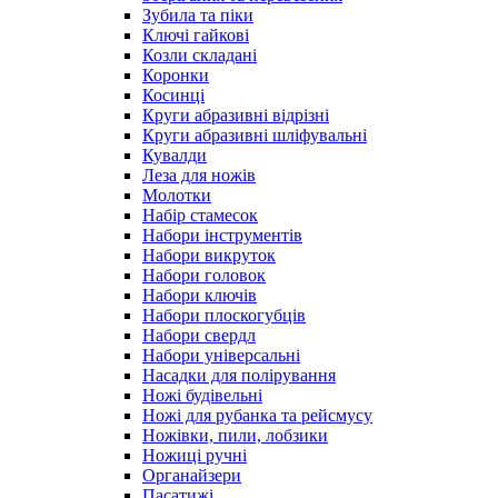
Зубила та піки
Ключі гайкові
Козли складані
Коронки
Косинці
Круги абразивні відрізні
Круги абразивні шліфувальні
Кувалди
Леза для ножів
Молотки
Набір стамесок
Набори інструментів
Набори викруток
Набори головок
Набори ключів
Набори плоскогубців
Набори свердл
Набори універсальні
Насадки для полірування
Ножі будівельні
Ножі для рубанка та рейсмусу
Ножівки, пили, лобзики
Ножиці ручні
Органайзери
Пасатижі