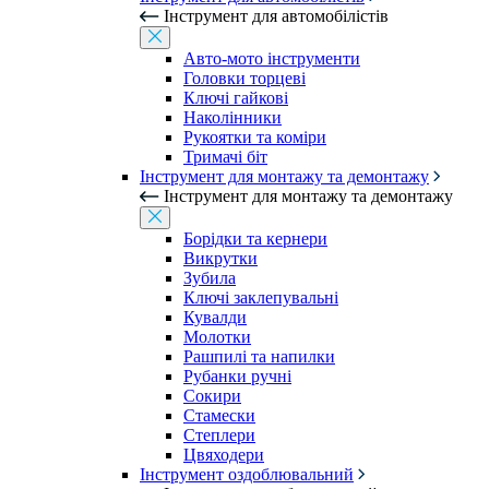
Інструмент для автомобілістів
Авто-мото інструменти
Головки торцеві
Ключі гайкові
Наколінники
Рукоятки та коміри
Тримачі біт
Інструмент для монтажу та демонтажу
Інструмент для монтажу та демонтажу
Борідки та кернери
Викрутки
Зубила
Ключі заклепувальні
Кувалди
Молотки
Рашпилі та напилки
Рубанки ручні
Сокири
Стамески
Степлери
Цвяходери
Інструмент оздоблювальний