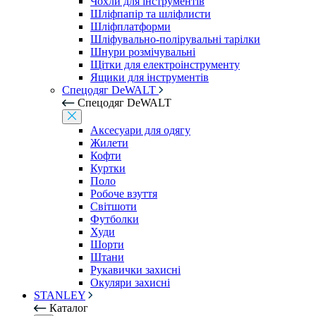
Чохли для інструментів
Шліфпапір та шліфлисти
Шліфплатформи
Шліфувально-полірувальні тарілки
Шнури розмічувальні
Щітки для електроінструменту
Ящики для інструментів
Спецодяг DeWALT
Спецодяг DeWALT
Аксесуари для одягу
Жилети
Кофти
Куртки
Поло
Робоче взуття
Світшоти
Футболки
Худи
Шорти
Штани
Рукавички захисні
Окуляри захисні
STANLEY
Каталог