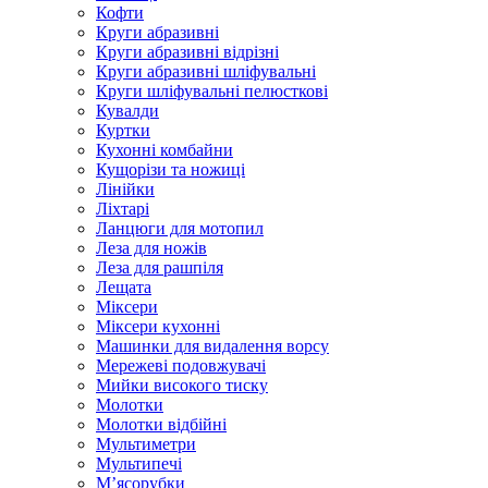
Кофти
Круги абразивні
Круги абразивні відрізні
Круги абразивні шліфувальні
Круги шліфувальні пелюсткові
Кувалди
Куртки
Кухонні комбайни
Кущорізи та ножиці
Лінійки
Ліхтарі
Ланцюги для мотопил
Леза для ножів
Леза для рашпіля
Лещата
Міксери
Міксери кухонні
Машинки для видалення ворсу
Мережеві подовжувачі
Мийки високого тиску
Молотки
Молотки відбійні
Мультиметри
Мультипечі
М’ясорубки