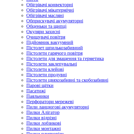
Обігрівачі конвекторні
Обігрівачі мікатермічні
Обігрівачі масляні
Обприскувачі акумуляторні
Обценьки та щипці
Окуляри захисні
Очищувачі повітря
Підйомник вакуумний
Пістолет шпилькозабивний
Пістолети гарячого повітря
Пістолети для змащення та герметика
Пістолети заклепувальні
Пістолети клейові
Пістолети продувні
Пістолети цвяхозабивні та скобозабивні
Парові щітки
Пасатижі
Паяльники
Перфоратори мережеві
Пили ланцюгові акумуляторні
Пилки Алігатор
Пилки відрізні
Пилки лобзикові
Пилки монтажні
Пилки плиткорізи