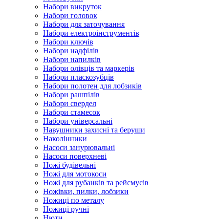
Набори викруток
Набори головок
Набори для заточування
Набори електроінструментів
Набори ключів
Набори надфілів
Набори напилків
Набори олівців та маркерів
Набори пласкозубців
Набори полотен для лобзиків
Набори рашпілів
Набори свердел
Набори стамесок
Набори універсальні
Навушники захисні та беруши
Наколінники
Насоси занурювальні
Насоси поверхневі
Ножі будівельні
Ножі для мотокоси
Ножі для рубанків та рейсмусів
Ножівки, пилки, лобзики
Ножиці по металу
Ножиці ручні
Нюти