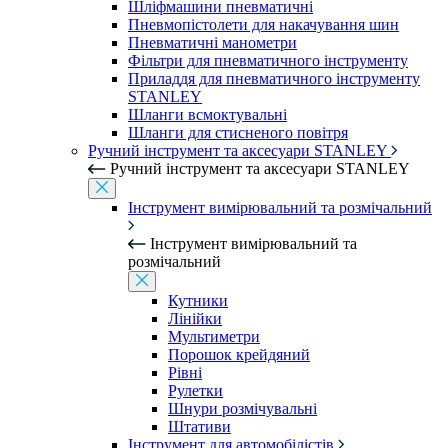
Шліфмашини пневматичні
Пневмопістолети для накачування шин
Пневматичні манометри
Фільтри для пневматичного інструменту
Приладдя для пневматичного інструменту
STANLEY
Шланги всмоктувальні
Шланги для стисненого повітря
Ручний інструмент та аксесуари STANLEY
Ручний інструмент та аксесуари STANLEY
Інструмент вимірювальний та розмічальний
Інструмент вимірювальний та
розмічальний
Кутники
Лінійки
Мультиметри
Порошок крейдяний
Рівні
Рулетки
Шнури розмічувальні
Штативи
Інструмент для автомобілістів