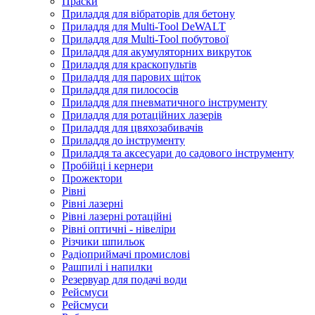
Праски
Приладдя для вібраторів для бетону
Приладдя для Multi-Tool DeWALT
Приладдя для Multi-Tool побутової
Приладдя для акумуляторних викруток
Приладдя для краскопультів
Приладдя для парових щіток
Приладдя для пилососів
Приладдя для пневматичного інструменту
Приладдя для ротаційних лазерів
Приладдя для цвяхозабивачів
Приладдя до інструменту
Приладдя та аксесуари до садового інструменту
Пробійці і кернери
Прожектори
Рівні
Рівні лазерні
Рівні лазерні ротаційні
Рівні оптичні - нівеліри
Різчики шпильок
Радіоприймачі промислові
Рашпилі і напилки
Резервуар для подачі води
Рейсмуси
Рейсмуси