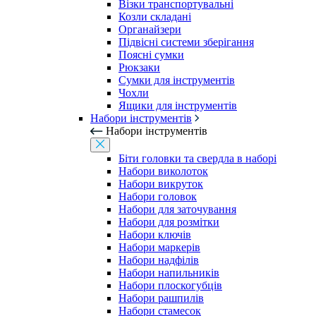
Візки транспортувальні
Козли складані
Органайзери
Підвісні системи зберігання
Поясні сумки
Рюкзаки
Сумки для інструментів
Чохли
Ящики для інструментів
Набори інструментів
Набори інструментів
Біти головки та свердла в наборі
Набори виколоток
Набори викруток
Набори головок
Набори для заточування
Набори для розмітки
Набори ключів
Набори маркерів
Набори надфілів
Набори напильників
Набори плоскогубців
Набори рашпилів
Набори стамесок