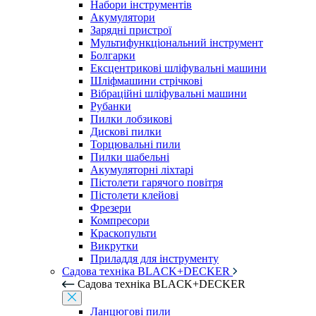
Набори інструментів
Акумулятори
Зарядні пристрої
Мультифункціональний інструмент
Болгарки
Ексцентрикові шліфувальні машини
Шліфмашини стрічкові
Вібраційні шліфувальні машини
Рубанки
Пилки лобзикові
Дискові пилки
Торцювальні пили
Пилки шабельні
Акумуляторні ліхтарі
Пістолети гарячого повітря
Пістолети клейові
Фрезери
Компресори
Краскопульти
Викрутки
Приладдя для інструменту
Садова техніка BLACK+DECKER
Садова техніка BLACK+DECKER
Ланцюгові пили