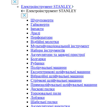
Електроінструмент STANLEY
Електроінструмент STANLEY
Шуруповерти
Гайковерти
Імпакти
Дрилі
Перфоратори
Відбійні молотки
Мультифункціональний інструмент
Набори інструментів
Акумулятори та зарядні пристрої
Болгарки
Рубанки
Полірувальні машини
Ексцентрикові шліфувальні машини
Вібраційні шліфувальні машини
Стрічкові шліфувальні машини
Прямошліфувальні шліфувальні машини
Дискові пилки
Торцювальні пили
Лобзики
Шабельні пилки
Акумуляторні викрутки