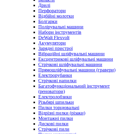
Дрилі
Перфоратори
Відбійні молотки
Болгарки
Полірувальні машини
Набори інструментів
DeWalt Flexvolt
Акумулятори
Зарядні пристрої
Вібраційні шліфувальні машини
Ексцентрикові шліфувальні машини
Стрічкові шліфувальні машини
Прямошліфувальні машини (гравери)
Електрорубанки
Стрічкові напилки
Багатофункціональний інструмент
(реноватори)
Електролобзики
Різьбярі шпильки
Пилки торцювальні
Відрізні пилки (різаки)
Монтажні пилки
Дискові пилки
Стрічкові пили