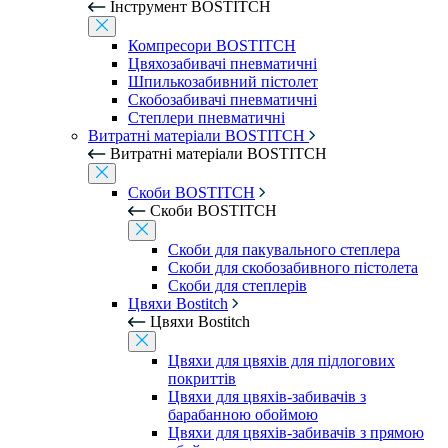
Інструмент BOSTITCH
Компресори BOSTITCH
Цвяхозабивачі пневматичні
Шпилькозабивний пістолет
Скобозабивачі пневматичні
Степлери пневматичні
Витратні матеріали BOSTITCH
Витратні матеріали BOSTITCH
Скоби BOSTITCH
Скоби BOSTITCH
Скоби для пакувального степлера
Скоби для скобозабивного пістолета
Скоби для степлерів
Цвяхи Bostitch
Цвяхи Bostitch
Цвяхи для цвяхів для підлогових
покриттів
Цвяхи для цвяхів-забивачів з
барабанною обоймою
Цвяхи для цвяхів-забивачів з прямою