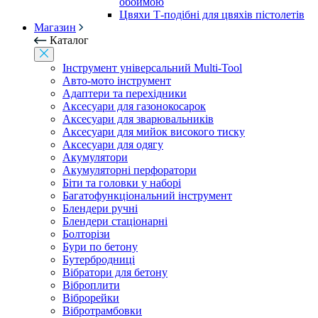
обоймою
Цвяхи Т-подібні для цвяхів пістолетів
Магазин
Каталог
Інструмент універсальний Multi-Tool
Авто-мото інструмент
Адаптери та перехідники
Аксесуари для газонокосарок
Аксесуари для зварювальників
Аксесуари для мийок високого тиску
Аксесуари для одягу
Акумулятори
Акумуляторні перфоратори
Біти та головки у наборі
Багатофункціональний інструмент
Блендери ручні
Блендери стаціонарні
Болторізи
Бури по бетону
Бутербродниці
Вібратори для бетону
Віброплити
Віброрейки
Вібротрамбовки