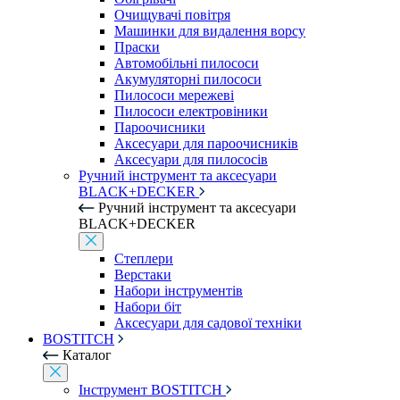
Очищувачі повітря
Машинки для видалення ворсу
Праски
Автомобільні пилососи
Акумуляторні пилососи
Пилососи мережеві
Пилососи електровіники
Пароочисники
Аксесуари для пароочисників
Аксесуари для пилососів
Ручний інструмент та аксесуари
BLACK+DECKER
Ручний інструмент та аксесуари
BLACK+DECKER
Степлери
Верстаки
Набори інструментів
Набори біт
Аксесуари для садової техніки
BOSTITCH
Каталог
Інструмент BOSTITCH