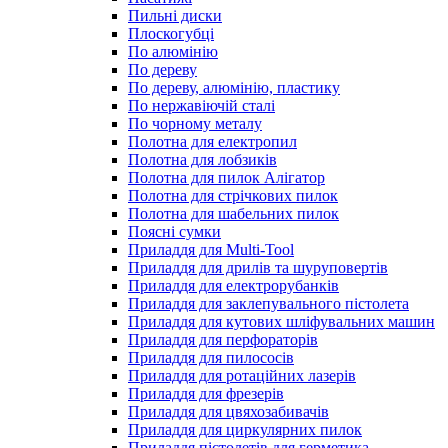
Пильні диски
Плоскогубці
По алюмінію
По дереву
По дереву, алюмінію, пластику
По нержавіючій сталі
По чорному металу
Полотна для електропил
Полотна для лобзиків
Полотна для пилок Алігатор
Полотна для стрічкових пилок
Полотна для шабельних пилок
Поясні сумки
Приладдя для Multi-Tool
Приладдя для дрилів та шуруповертів
Приладдя для електрорубанків
Приладдя для заклепувального пістолета
Приладдя для кутових шліфувальних машин
Приладдя для перфораторів
Приладдя для пилососів
Приладдя для ротаційних лазерів
Приладдя для фрезерів
Приладдя для цвяхозабивачів
Приладдя для циркулярних пилок
Приладдя пістолетів для герметика