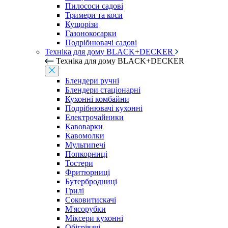
Пилососи садові
Тримери та коси
Кущорізи
Газонокосарки
Подрібнювачі садові
Техніка для дому BLACK+DECKER
Техніка для дому BLACK+DECKER
Блендери ручні
Блендери стаціонарні
Кухонні комбайни
Подрібнювачі кухонні
Електрочайники
Кавоварки
Кавомолки
Мультипечі
Попкорниці
Тостери
Фритюрниці
Бутербродниці
Грилі
Соковитискачі
М'ясорубки
Міксери кухонні
Обігрівачі