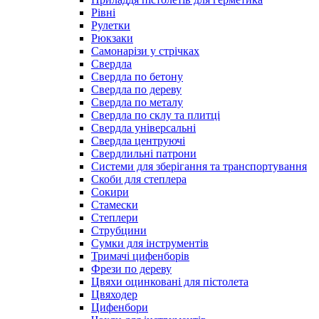
Рівні
Рулетки
Рюкзаки
Самонарізи у стрічках
Свердла
Свердла по бетону
Свердла по дереву
Свердла по металу
Свердла по склу та плитці
Свердла універсальні
Свердла центруючі
Свердлильні патрони
Системи для зберігання та транспортування
Скоби для степлера
Сокири
Стамески
Степлери
Струбцини
Сумки для інструментів
Тримачі цифенборів
Фрези по дереву
Цвяхи оцинковані для пістолета
Цвяходер
Цифенбори