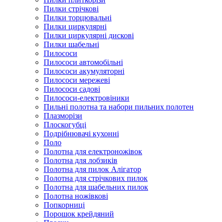
Пилки стрічкові
Пилки торцювальні
Пилки циркулярні
Пилки циркулярні дискові
Пилки шабельні
Пилососи
Пилососи автомобільні
Пилососи акумуляторні
Пилососи мережеві
Пилососи садові
Пилососи-електровіники
Пильні полотна та набори пильних полотен
Плазморізи
Плоскогубці
Подрібнювачі кухонні
Поло
Полотна для електроножівок
Полотна для лобзиків
Полотна для пилок Алігатор
Полотна для стрічкових пилок
Полотна для шабельних пилок
Полотна ножівкові
Попкорниці
Порошок крейдяний