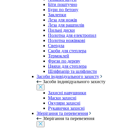
Біти поштучно
Бури по бетону
Заклепки
Леза для ножів
Леза для рашпилів
Пильні диски
Полотна для електропил
Полотна ножівкові
Свердла
Скоби для степлера
Термоклей
Фрези по дереву
Цвяхи для степлера
Шліфпапір та шліфлисти
Засоби індивідуального захисту
Засоби індивідуального захисту
Захисні навушники
Маски захисні
Окуляри захисні
Рукавички захисні
Зберігання та перевезення
Зберігання та перевезення