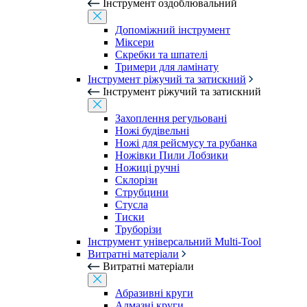
Інструмент оздоблювальний
Допоміжний інструмент
Міксери
Скребки та шпателі
Тримери для ламінату
Інструмент ріжучий та затискний
Інструмент ріжучий та затискний
Захоплення регульовані
Ножі будівельні
Ножі для рейсмусу та рубанка
Ножівки Пили Лобзики
Ножиці ручні
Склорізи
Струбцини
Стусла
Тиски
Труборізи
Інструмент універсальний Multi-Tool
Витратні матеріали
Витратні матеріали
Абразивні круги
Алмазні круги