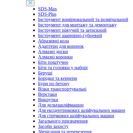
SDS-Max
SDS-Plus
Інструмент вимірювальний та розмічальний
Інструмент для монтажу та демонтажу
Інструмент ріжучий та затискний
Інструмент шарнірно-губцевий
Абразивні кола
Адаптери для коронок
Алмазні диски
Алмазні коронки
Біти поштучно
Біти та головки у наборі
Беруші
Борідки та кернери
Бури по бетону
Візки транспортувальні
Верстаки
Викрутки
Для дельташліфмашин
Для ексцентрикових шліфувальних машин
Для стрічкових шліфувальних машин
Загального призначення
Засоби захисту
Зберігання та перевезення