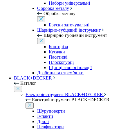
Набори універсальні
Обробка металу
Обробка металу
Бруски заточувальні
Шарнірно-губцевий інструмент
Шарнірно-губцевий інструмент
Болторізи
Кусачки
Пасатижі
Плоскогубці
Щипці зняття ізоляції
Драбини та стрем’янки
BLACK+DECKER
Каталог
Електроінструмент BLACK+DECKER
Електроінструмент BLACK+DECKER
Шуруповерти
Імпакти
Дрилі
Перфоратори