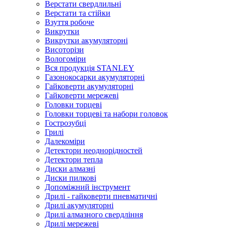
Верстати свердлильні
Верстати та стійки
Взуття робоче
Викрутки
Викрутки акумуляторні
Висоторізи
Вологоміри
Вся продукція STANLEY
Газонокосарки акумуляторні
Гайковерти акумуляторні
Гайковерти мережеві
Головки торцеві
Головки торцеві та набори головок
Гострозубці
Грилі
Далекоміри
Детектори неоднорідностей
Детектори тепла
Диски алмазні
Диски пилкові
Допоміжний інструмент
Дрилі - гайковерти пневматичні
Дрилі акумуляторні
Дрилі алмазного свердління
Дрилі мережеві