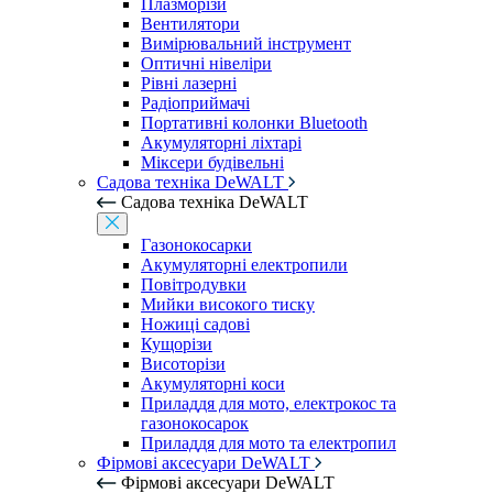
Плазморізи
Вентилятори
Вимірювальний інструмент
Оптичні нівеліри
Рівні лазерні
Радіоприймачі
Портативні колонки Bluetooth
Акумуляторні ліхтарі
Міксери будівельні
Садова техніка DeWALT
Садова техніка DeWALT
Газонокосарки
Акумуляторні електропили
Повітродувки
Мийки високого тиску
Ножиці садові
Кущорізи
Висоторізи
Акумуляторні коси
Приладдя для мото, електрокос та
газонокосарок
Приладдя для мото та електропил
Фірмові аксесуари DeWALT
Фірмові аксесуари DeWALT