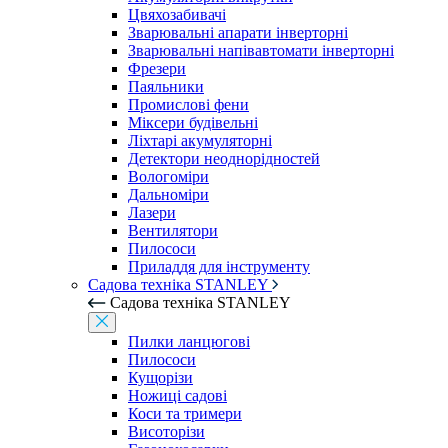
Цвяхозабивачі
Зварювальні апарати інверторні
Зварювальні напівавтомати інверторні
Фрезери
Паяльники
Промислові фени
Міксери будівельні
Ліхтарі акумуляторні
Детектори неоднорідностей
Вологоміри
Дальноміри
Лазери
Вентилятори
Пилососи
Приладдя для інструменту
Садова техніка STANLEY
Садова техніка STANLEY
Пилки ланцюгові
Пилососи
Кущорізи
Ножиці садові
Коси та тримери
Висоторізи