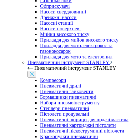
Газонокосарки
Обприскувачі
Насоси свердловинні
Дренажні насоси
Насосні станції
Насоси поверхневі
Мийки високого тиску
Приладдя для мийок високого тиску
Приладдя для мото, електрокос та
газонокосарок
Приладдя для мото та електропил
Пневматичний інструмент STANLEY
Пневматичний інструмент STANLEY
Компресори
Пневматичні дрилі
Пневматичні гайковерти
Бормашинки пневматичні
Набори пневмоінструменту
Степлери пневматичні
Пістолети продувальні
Пневматичні шприци для подачі мастила
Пневматичні картриджні пістолети
Пневматичні піскоструминні пістолети
Краскопульти пневматичні