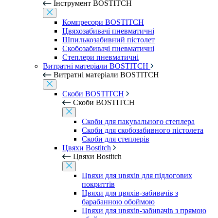
Інструмент BOSTITCH
Компресори BOSTITCH
Цвяхозабивачі пневматичні
Шпилькозабивний пістолет
Скобозабивачі пневматичні
Степлери пневматичні
Витратні матеріали BOSTITCH
Витратні матеріали BOSTITCH
Скоби BOSTITCH
Скоби BOSTITCH
Скоби для пакувального степлера
Скоби для скобозабивного пістолета
Скоби для степлерів
Цвяхи Bostitch
Цвяхи Bostitch
Цвяхи для цвяхів для підлогових
покриттів
Цвяхи для цвяхів-забивачів з
барабанною обоймою
Цвяхи для цвяхів-забивачів з прямою