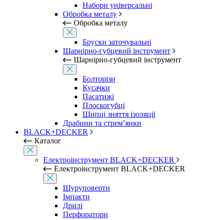
Набори універсальні
Обробка металу
Обробка металу
Бруски заточувальні
Шарнірно-губцевий інструмент
Шарнірно-губцевий інструмент
Болторізи
Кусачки
Пасатижі
Плоскогубці
Щипці зняття ізоляції
Драбини та стрем’янки
BLACK+DECKER
Каталог
Електроінструмент BLACK+DECKER
Електроінструмент BLACK+DECKER
Шуруповерти
Імпакти
Дрилі
Перфоратори