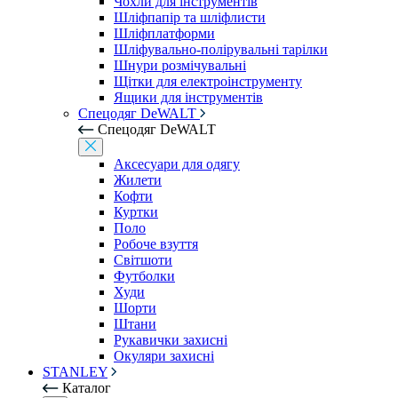
Чохли для інструментів
Шліфпапір та шліфлисти
Шліфплатформи
Шліфувально-полірувальні тарілки
Шнури розмічувальні
Щітки для електроінструменту
Ящики для інструментів
Спецодяг DeWALT
Спецодяг DeWALT
Аксесуари для одягу
Жилети
Кофти
Куртки
Поло
Робоче взуття
Світшоти
Футболки
Худи
Шорти
Штани
Рукавички захисні
Окуляри захисні
STANLEY
Каталог