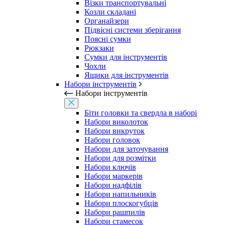
Візки транспортувальні
Козли складані
Органайзери
Підвісні системи зберігання
Поясні сумки
Рюкзаки
Сумки для інструментів
Чохли
Ящики для інструментів
Набори інструментів
Набори інструментів
Біти головки та свердла в наборі
Набори виколоток
Набори викруток
Набори головок
Набори для заточування
Набори для розмітки
Набори ключів
Набори маркерів
Набори надфілів
Набори напильників
Набори плоскогубців
Набори рашпилів
Набори стамесок