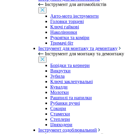
Інструмент для автомобілістів
Авто-мото інструменти
Головки торцеві
Ключі гайкові
Наколінники
Рукоятки та коміри
Тримачі біт
Інструмент для монтажу та демонтажу
Інструмент для монтажу та демонтажу
Борідки та кернери
Викрутки
Зубила
Ключі заклепувальні
Кувалди
Молотки
Рашпилі та напилки
Рубанки ручні
Сокири
Стамески
Степлери
Цвяходери
Інструмент оздоблювальний