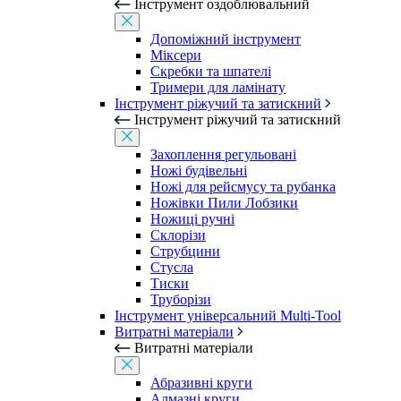
Інструмент оздоблювальний
Допоміжний інструмент
Міксери
Скребки та шпателі
Тримери для ламінату
Інструмент ріжучий та затискний
Інструмент ріжучий та затискний
Захоплення регульовані
Ножі будівельні
Ножі для рейсмусу та рубанка
Ножівки Пили Лобзики
Ножиці ручні
Склорізи
Струбцини
Стусла
Тиски
Труборізи
Інструмент універсальний Multi-Tool
Витратні матеріали
Витратні матеріали
Абразивні круги
Алмазні круги