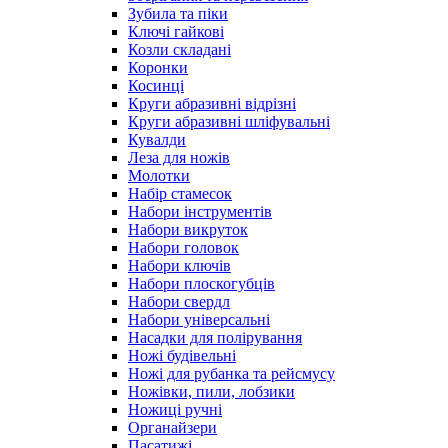
Зубила та піки
Ключі гайкові
Козли складані
Коронки
Косинці
Круги абразивні відрізні
Круги абразивні шліфувальні
Кувалди
Леза для ножів
Молотки
Набір стамесок
Набори інструментів
Набори викруток
Набори головок
Набори ключів
Набори плоскогубців
Набори свердл
Набори універсальні
Насадки для полірування
Ножі будівельні
Ножі для рубанка та рейсмусу
Ножівки, пили, лобзики
Ножиці ручні
Органайзери
Пасатижі