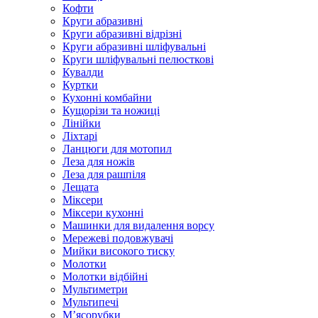
Кофти
Круги абразивні
Круги абразивні відрізні
Круги абразивні шліфувальні
Круги шліфувальні пелюсткові
Кувалди
Куртки
Кухонні комбайни
Кущорізи та ножиці
Лінійки
Ліхтарі
Ланцюги для мотопил
Леза для ножів
Леза для рашпіля
Лещата
Міксери
Міксери кухонні
Машинки для видалення ворсу
Мережеві подовжувачі
Мийки високого тиску
Молотки
Молотки відбійні
Мультиметри
Мультипечі
М’ясорубки