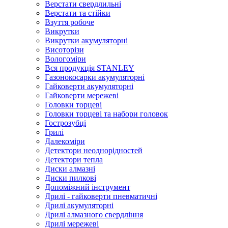
Верстати свердлильні
Верстати та стійки
Взуття робоче
Викрутки
Викрутки акумуляторні
Висоторізи
Вологоміри
Вся продукція STANLEY
Газонокосарки акумуляторні
Гайковерти акумуляторні
Гайковерти мережеві
Головки торцеві
Головки торцеві та набори головок
Гострозубці
Грилі
Далекоміри
Детектори неоднорідностей
Детектори тепла
Диски алмазні
Диски пилкові
Допоміжний інструмент
Дрилі - гайковерти пневматичні
Дрилі акумуляторні
Дрилі алмазного свердління
Дрилі мережеві