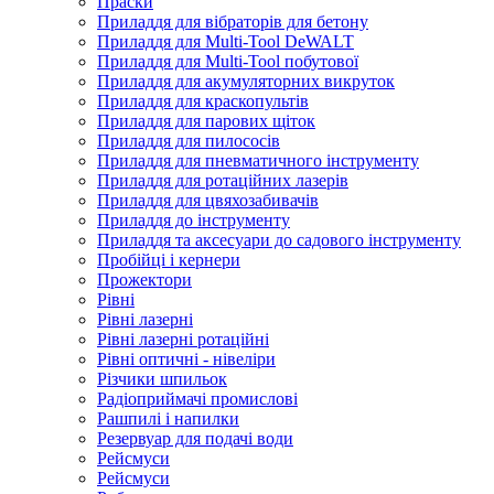
Праски
Приладдя для вібраторів для бетону
Приладдя для Multi-Tool DeWALT
Приладдя для Multi-Tool побутової
Приладдя для акумуляторних викруток
Приладдя для краскопультів
Приладдя для парових щіток
Приладдя для пилососів
Приладдя для пневматичного інструменту
Приладдя для ротаційних лазерів
Приладдя для цвяхозабивачів
Приладдя до інструменту
Приладдя та аксесуари до садового інструменту
Пробійці і кернери
Прожектори
Рівні
Рівні лазерні
Рівні лазерні ротаційні
Рівні оптичні - нівеліри
Різчики шпильок
Радіоприймачі промислові
Рашпилі і напилки
Резервуар для подачі води
Рейсмуси
Рейсмуси