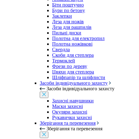
Біти поштучно
Бури по бетону
Заклепки
Леза для ножів
Леза для рашпилів
Пильні диски
Полотна для електропил
Полотна ножівкові
Свердла
Скоби для степлера
Термоклей
Фрези по дереву
Цвяхи для степлера
Шліфпапір та шліфлисти
Засоби індивідуального захисту
Засоби індивідуального захисту
Захисні навушники
Маски захисні
Окуляри захисні
Рукавички захисні
Зберігання та перевезення
Зберігання та перевезення