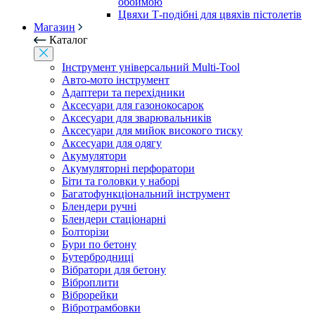
обоймою
Цвяхи Т-подібні для цвяхів пістолетів
Магазин
Каталог
Інструмент універсальний Multi-Tool
Авто-мото інструмент
Адаптери та перехідники
Аксесуари для газонокосарок
Аксесуари для зварювальників
Аксесуари для мийок високого тиску
Аксесуари для одягу
Акумулятори
Акумуляторні перфоратори
Біти та головки у наборі
Багатофункціональний інструмент
Блендери ручні
Блендери стаціонарні
Болторізи
Бури по бетону
Бутербродниці
Вібратори для бетону
Віброплити
Віброрейки
Вібротрамбовки