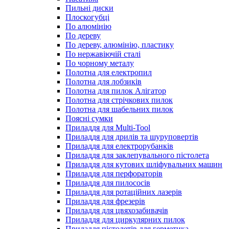
Пильні диски
Плоскогубці
По алюмінію
По дереву
По дереву, алюмінію, пластику
По нержавіючій сталі
По чорному металу
Полотна для електропил
Полотна для лобзиків
Полотна для пилок Алігатор
Полотна для стрічкових пилок
Полотна для шабельних пилок
Поясні сумки
Приладдя для Multi-Tool
Приладдя для дрилів та шуруповертів
Приладдя для електрорубанків
Приладдя для заклепувального пістолета
Приладдя для кутових шліфувальних машин
Приладдя для перфораторів
Приладдя для пилососів
Приладдя для ротаційних лазерів
Приладдя для фрезерів
Приладдя для цвяхозабивачів
Приладдя для циркулярних пилок
Приладдя пістолетів для герметика