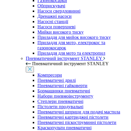
Газонокосарки
Обприскувачі
Насоси свердловинні
Дренажні насоси
Насосні станції
Насоси поверхневі
Мийки високого тиску
Приладдя для мийок високого тиску
Приладдя для мото, електрокос та
газонокосарок
Приладдя для мото та електропил
Пневматичний інструмент STANLEY
Пневматичний інструмент STANLEY
Компресори
Пневматичні дрилі
Пневматичні гайковерти
Бормашинки пневматичні
Набори пневмоінструменту
Степлери пневматичні
Пістолети продувальні
Пневматичні шприци для подачі мастила
Пневматичні картриджні пістолети
Пневматичні піскоструминні пістолети
Краскопульти пневматичні