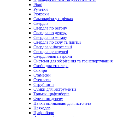
Рівні
Рулетки
Рюкзаки
Самонарізи у стрічках
Свердла
Свердла по бетону
Свердла по дереву
Свердла по металу
Свердла по склу та плитці
Свердла універсальні
Свердла центруючі
Свердлильні патрони
Системи для зберігання та транспортування
Скоби для степлера
Сокири
Стамески
Степлери
Струбцини
Сумки для інструментів
Тримачі цифенборів
Фрези по дереву
Цвяхи оцинковані для пістолета
Цвяходер
Цифенбори