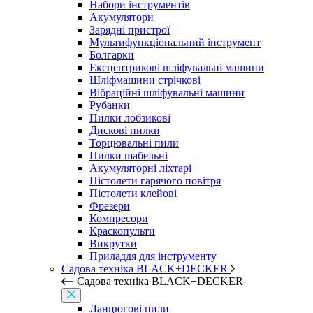
Набори інструментів
Акумулятори
Зарядні пристрої
Мультифункціональний інструмент
Болгарки
Ексцентрикові шліфувальні машини
Шліфмашини стрічкові
Вібраційні шліфувальні машини
Рубанки
Пилки лобзикові
Дискові пилки
Торцювальні пили
Пилки шабельні
Акумуляторні ліхтарі
Пістолети гарячого повітря
Пістолети клейові
Фрезери
Компресори
Краскопульти
Викрутки
Приладдя для інструменту
Садова техніка BLACK+DECKER
Садова техніка BLACK+DECKER
Ланцюгові пили