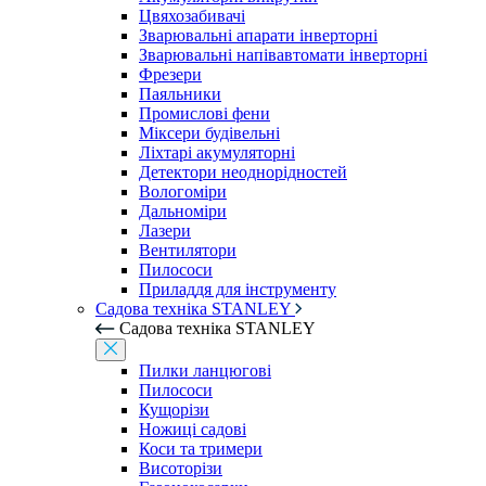
Цвяхозабивачі
Зварювальні апарати інверторні
Зварювальні напівавтомати інверторні
Фрезери
Паяльники
Промислові фени
Міксери будівельні
Ліхтарі акумуляторні
Детектори неоднорідностей
Вологоміри
Дальноміри
Лазери
Вентилятори
Пилососи
Приладдя для інструменту
Садова техніка STANLEY
Садова техніка STANLEY
Пилки ланцюгові
Пилососи
Кущорізи
Ножиці садові
Коси та тримери
Висоторізи