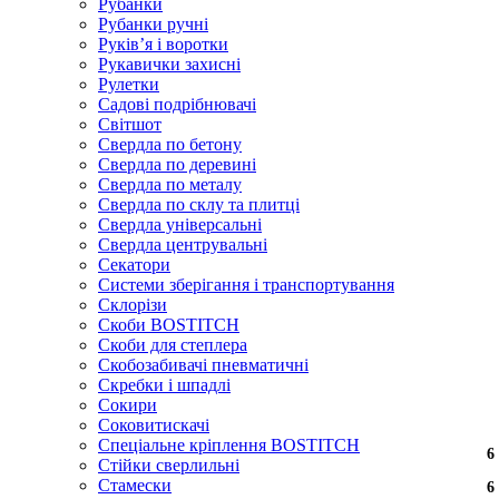
Рубанки
Рубанки ручні
Руківʼя і воротки
Рукавички захисні
Рулетки
Садові подрібнювачі
Світшот
Свердла по бетону
Свердла по деревині
Свердла по металу
Свердла по склу та плитці
Свердла універсальні
Свердла центрувальні
Секатори
Системи зберігання і транспортування
Склорізи
Скоби BOSTITCH
Скоби для степлера
Скобозабивачі пневматичні
Скребки і шпадлі
Сокири
Соковитискачі
Спеціальне кріплення BOSTITCH
6
6
Стійки сверлильні
Стамески
6
6