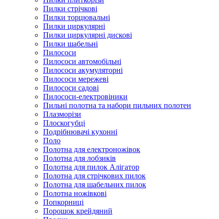
Пилки стрічкові
Пилки торцювальні
Пилки циркулярні
Пилки циркулярні дискові
Пилки шабельні
Пилососи
Пилососи автомобільні
Пилососи акумуляторні
Пилососи мережеві
Пилососи садові
Пилососи-електровіники
Пильні полотна та набори пильних полотен
Плазморізи
Плоскогубці
Подрібнювачі кухонні
Поло
Полотна для електроножівок
Полотна для лобзиків
Полотна для пилок Алігатор
Полотна для стрічкових пилок
Полотна для шабельних пилок
Полотна ножівкові
Попкорниці
Порошок крейдяний