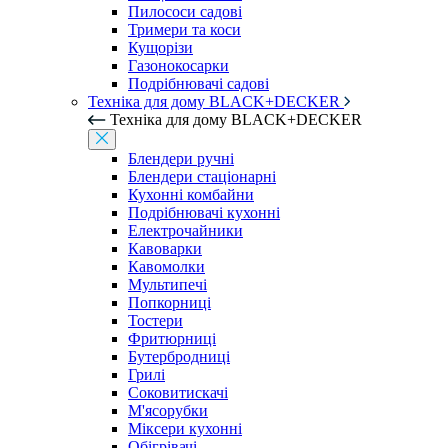
Пилососи садові
Тримери та коси
Кущорізи
Газонокосарки
Подрібнювачі садові
Техніка для дому BLACK+DECKER
Техніка для дому BLACK+DECKER
Блендери ручні
Блендери стаціонарні
Кухонні комбайни
Подрібнювачі кухонні
Електрочайники
Кавоварки
Кавомолки
Мультипечі
Попкорниці
Тостери
Фритюрниці
Бутербродниці
Грилі
Соковитискачі
М'ясорубки
Міксери кухонні
Обігрівачі