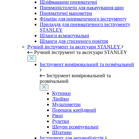
Шліфмашини пневматичні
Пневмопістолети для накачування шин
Пневматичні манометри
Фільтри для пневматичного інструменту
Приладдя для пневматичного інструменту
STANLEY
Шланги всмоктувальні
Шланги для стисненого повітря
Ручний інструмент та аксесуари STANLEY
Ручний інструмент та аксесуари STANLEY
Інструмент вимірювальний та розмічальний
Інструмент вимірювальний та
розмічальний
Кутники
Лінійки
Мультиметри
Порошок крейдяний
Рівні
Рулетки
Шнури розмічувальні
Штативи
Інструмент для автомобілістів