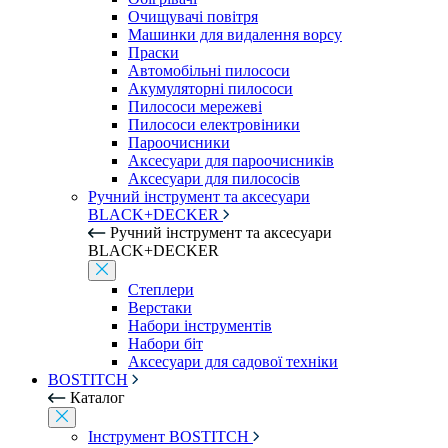
Очищувачі повітря
Машинки для видалення ворсу
Праски
Автомобільні пилососи
Акумуляторні пилососи
Пилососи мережеві
Пилососи електровіники
Пароочисники
Аксесуари для пароочисників
Аксесуари для пилососів
Ручний інструмент та аксесуари
BLACK+DECKER
Ручний інструмент та аксесуари
BLACK+DECKER
Степлери
Верстаки
Набори інструментів
Набори біт
Аксесуари для садової техніки
BOSTITCH
Каталог
Інструмент BOSTITCH