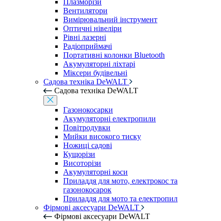
Плазморізи
Вентилятори
Вимірювальний інструмент
Оптичні нівеліри
Рівні лазерні
Радіоприймачі
Портативні колонки Bluetooth
Акумуляторні ліхтарі
Міксери будівельні
Садова техніка DeWALT
Садова техніка DeWALT
Газонокосарки
Акумуляторні електропили
Повітродувки
Мийки високого тиску
Ножиці садові
Кущорізи
Висоторізи
Акумуляторні коси
Приладдя для мото, електрокос та
газонокосарок
Приладдя для мото та електропил
Фірмові аксесуари DeWALT
Фірмові аксесуари DeWALT