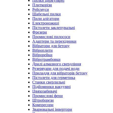
Пилки циркулярні
Плиткорізи
Рейсмуси
Шабельні пилки
Пили алігатори
Електроножиці
Пістолети заклепувальні
Фрезери
Промислові пилососи
Адаптери та перехідники
Вібратори для бетону
Віброплити
Віброрейки
Вібротрамбовки
Дрилі алмазного свердління
Резервуари для подачі води
Приладдя для вібраторів бетону
Пістолети для герметика
Станки сверлильні
Підйомники вакуумні
Цвяхозабивачі
Промислові фени
Штроборези
Компресори
Зварювальні інвертори