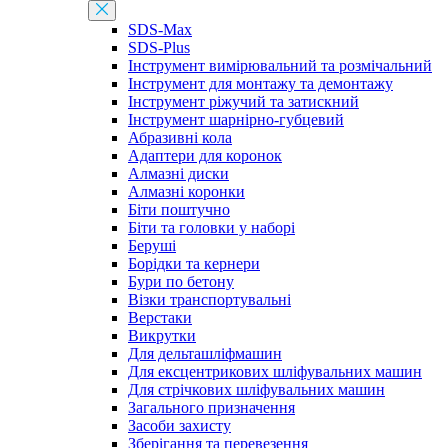
SDS-Max
SDS-Plus
Інструмент вимірювальний та розмічальний
Інструмент для монтажу та демонтажу
Інструмент ріжучий та затискний
Інструмент шарнірно-губцевий
Абразивні кола
Адаптери для коронок
Алмазні диски
Алмазні коронки
Біти поштучно
Біти та головки у наборі
Беруші
Борідки та кернери
Бури по бетону
Візки транспортувальні
Верстаки
Викрутки
Для дельташліфмашин
Для ексцентрикових шліфувальних машин
Для стрічкових шліфувальних машин
Загального призначення
Засоби захисту
Зберігання та перевезення