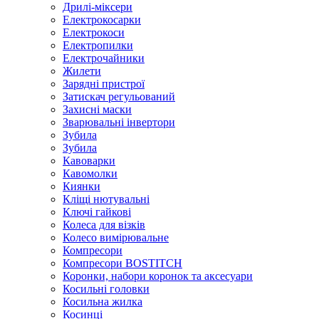
Дрилі-міксери
Електрокосарки
Електрокоси
Електропилки
Електрочайники
Жилети
Зарядні пристрої
Затискач регульований
Захисні маски
Зварювальні інвертори
Зубила
Зубила
Кавоварки
Кавомолки
Киянки
Кліщі нютувальні
Ключі гайкові
Колеса для візків
Колесо вимірювальне
Компресори
Компресори BOSTITCH
Коронки, набори коронок та аксесуари
Косильні головки
Косильна жилка
Косинці