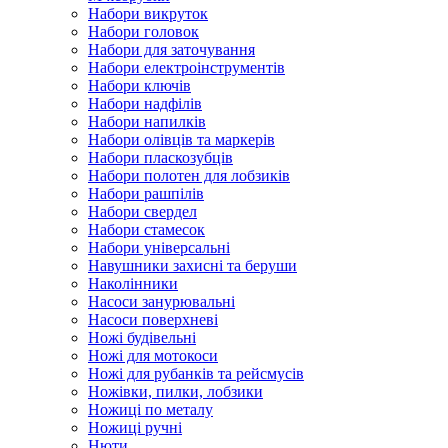
Набори викруток
Набори головок
Набори для заточування
Набори електроінструментів
Набори ключів
Набори надфілів
Набори напилків
Набори олівців та маркерів
Набори пласкозубців
Набори полотен для лобзиків
Набори рашпілів
Набори свердел
Набори стамесок
Набори універсальні
Навушники захисні та беруши
Наколінники
Насоси занурювальні
Насоси поверхневі
Ножі будівельні
Ножі для мотокоси
Ножі для рубанків та рейсмусів
Ножівки, пилки, лобзики
Ножиці по металу
Ножиці ручні
Нюти