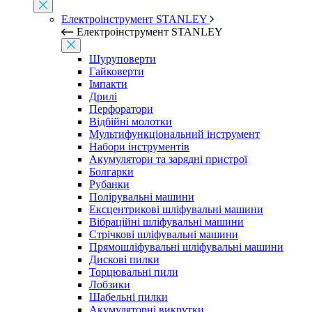
Електроінструмент STANLEY
Електроінструмент STANLEY
Шуруповерти
Гайковерти
Імпакти
Дрилі
Перфоратори
Відбійні молотки
Мультифункціональний інструмент
Набори інструментів
Акумулятори та зарядні пристрої
Болгарки
Рубанки
Полірувальні машини
Ексцентрикові шліфувальні машини
Вібраційні шліфувальні машини
Стрічкові шліфувальні машини
Прямошліфувальні шліфувальні машини
Дискові пилки
Торцювальні пили
Лобзики
Шабельні пилки
Акумуляторні викрутки