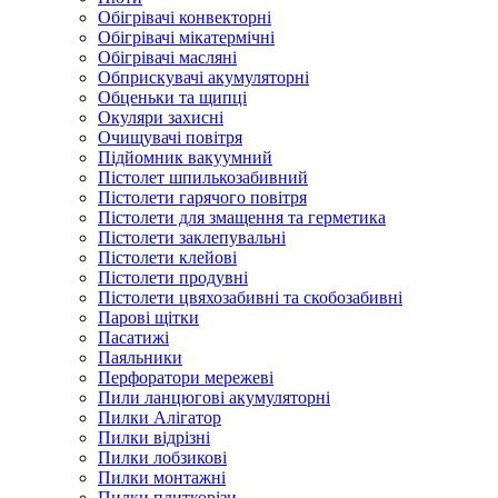
Обігрівачі конвекторні
Обігрівачі мікатермічні
Обігрівачі масляні
Обприскувачі акумуляторні
Обценьки та щипці
Окуляри захисні
Очищувачі повітря
Підйомник вакуумний
Пістолет шпилькозабивний
Пістолети гарячого повітря
Пістолети для змащення та герметика
Пістолети заклепувальні
Пістолети клейові
Пістолети продувні
Пістолети цвяхозабивні та скобозабивні
Парові щітки
Пасатижі
Паяльники
Перфоратори мережеві
Пили ланцюгові акумуляторні
Пилки Алігатор
Пилки відрізні
Пилки лобзикові
Пилки монтажні
Пилки плиткорізи