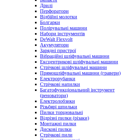
Дрилі
Перфоратори
Відбійні молотки
Болгарки
Полірувальні машини
Набори інструментів
DeWalt Flexvolt
Акумулятори
Зарядні пристрої
Вібраційні шліфувальні машини
Ексцентрикові шліфувальні машини
Стрічкові шліфувальні машини
Прямошліфувальні машини (гравери)
Електрорубанки
Стрічкові напилки
Багатофункціональний інструмент
(реноватори)
Електролобзики
Різьбярі шпильки
Пилки торцювальні
Відрізні пилки (різаки)
Монтажні пилки
Дискові пилки
Стрічкові пили