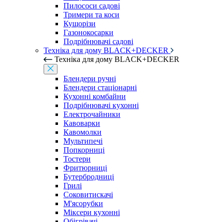
Пилососи садові
Тримери та коси
Кущорізи
Газонокосарки
Подрібнювачі садові
Техніка для дому BLACK+DECKER
Техніка для дому BLACK+DECKER
Блендери ручні
Блендери стаціонарні
Кухонні комбайни
Подрібнювачі кухонні
Електрочайники
Кавоварки
Кавомолки
Мультипечі
Попкорниці
Тостери
Фритюрниці
Бутербродниці
Грилі
Соковитискачі
М'ясорубки
Міксери кухонні
Обігрівачі