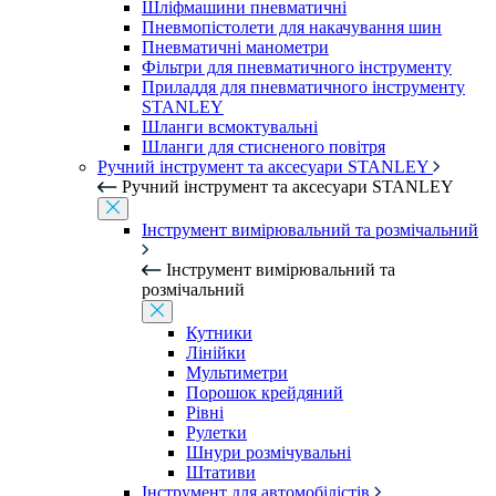
Шліфмашини пневматичні
Пневмопістолети для накачування шин
Пневматичні манометри
Фільтри для пневматичного інструменту
Приладдя для пневматичного інструменту
STANLEY
Шланги всмоктувальні
Шланги для стисненого повітря
Ручний інструмент та аксесуари STANLEY
Ручний інструмент та аксесуари STANLEY
Інструмент вимірювальний та розмічальний
Інструмент вимірювальний та
розмічальний
Кутники
Лінійки
Мультиметри
Порошок крейдяний
Рівні
Рулетки
Шнури розмічувальні
Штативи
Інструмент для автомобілістів