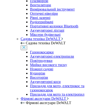
Плазморізи
Вентилятори
Вимірювальний інструмент
Оптичні нівеліри
Рівні лазерні
Радіоприймачі
Портативні колонки Bluetooth
Акумуляторні ліхтарі
Міксери будівельні
Садова техніка DeWALT
Садова техніка DeWALT
Газонокосарки
Акумуляторні електропили
Повітродувки
Мийки високого тиску
Ножиці садові
Кущорізи
Висоторізи
Акумуляторні коси
Приладдя для мото, електрокос та
газонокосарок
Приладдя для мото та електропил
Фірмові аксесуари DeWALT
Фірмові аксесуари DeWALT