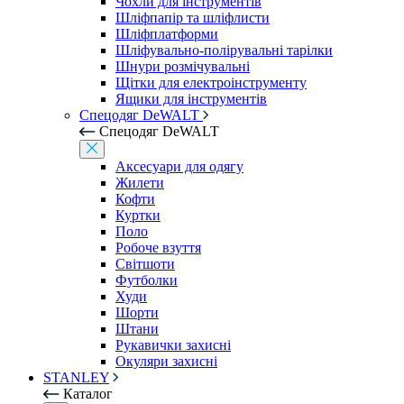
Чохли для інструментів
Шліфпапір та шліфлисти
Шліфплатформи
Шліфувально-полірувальні тарілки
Шнури розмічувальні
Щітки для електроінструменту
Ящики для інструментів
Спецодяг DeWALT
Спецодяг DeWALT
Аксесуари для одягу
Жилети
Кофти
Куртки
Поло
Робоче взуття
Світшоти
Футболки
Худи
Шорти
Штани
Рукавички захисні
Окуляри захисні
STANLEY
Каталог