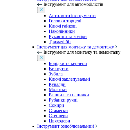
Інструмент для автомобілістів
Авто-мото інструменти
Головки торцеві
Ключі гайкові
Наколінники
Рукоятки та коміри
Тримачі біт
Інструмент для монтажу та демонтажу
Інструмент для монтажу та демонтажу
Борідки та кернери
Викрутки
Зубила
Ключі заклепувальні
Кувалди
Молотки
Рашпилі та напилки
Рубанки ручні
Сокири
Стамески
Степлери
Цвяходери
Інструмент оздоблювальний