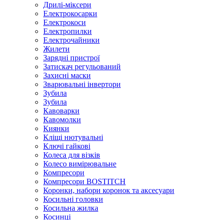
Дрилі-міксери
Електрокосарки
Електрокоси
Електропилки
Електрочайники
Жилети
Зарядні пристрої
Затискач регульований
Захисні маски
Зварювальні інвертори
Зубила
Зубила
Кавоварки
Кавомолки
Киянки
Кліщі нютувальні
Ключі гайкові
Колеса для візків
Колесо вимірювальне
Компресори
Компресори BOSTITCH
Коронки, набори коронок та аксесуари
Косильні головки
Косильна жилка
Косинці