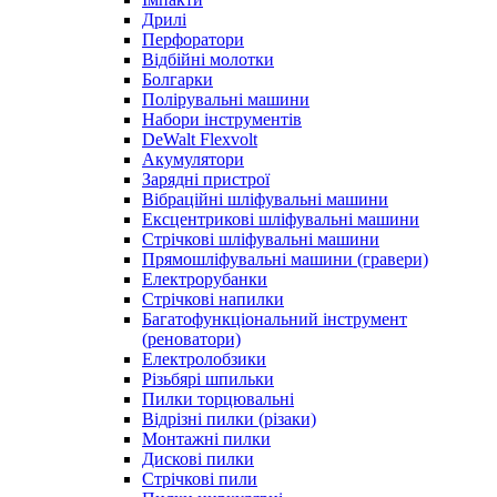
Дрилі
Перфоратори
Відбійні молотки
Болгарки
Полірувальні машини
Набори інструментів
DeWalt Flexvolt
Акумулятори
Зарядні пристрої
Вібраційні шліфувальні машини
Ексцентрикові шліфувальні машини
Стрічкові шліфувальні машини
Прямошліфувальні машини (гравери)
Електрорубанки
Стрічкові напилки
Багатофункціональний інструмент
(реноватори)
Електролобзики
Різьбярі шпильки
Пилки торцювальні
Відрізні пилки (різаки)
Монтажні пилки
Дискові пилки
Стрічкові пили