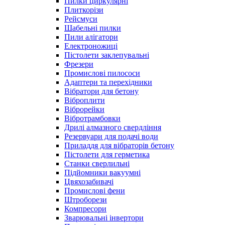
Пилки циркулярні
Плиткорізи
Рейсмуси
Шабельні пилки
Пили алігатори
Електроножиці
Пістолети заклепувальні
Фрезери
Промислові пилососи
Адаптери та перехідники
Вібратори для бетону
Віброплити
Віброрейки
Вібротрамбовки
Дрилі алмазного свердління
Резервуари для подачі води
Приладдя для вібраторів бетону
Пістолети для герметика
Станки сверлильні
Підйомники вакуумні
Цвяхозабивачі
Промислові фени
Штроборези
Компресори
Зварювальні інвертори