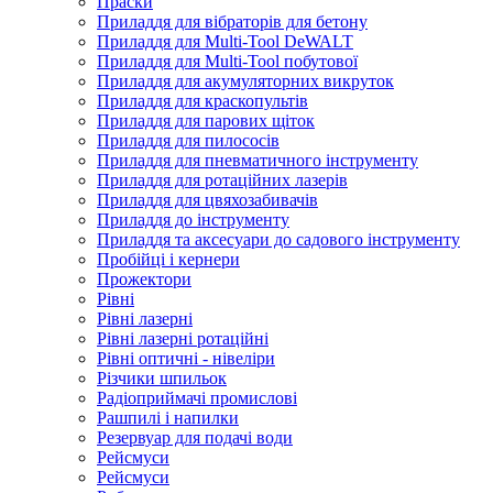
Праски
Приладдя для вібраторів для бетону
Приладдя для Multi-Tool DeWALT
Приладдя для Multi-Tool побутової
Приладдя для акумуляторних викруток
Приладдя для краскопультів
Приладдя для парових щіток
Приладдя для пилососів
Приладдя для пневматичного інструменту
Приладдя для ротаційних лазерів
Приладдя для цвяхозабивачів
Приладдя до інструменту
Приладдя та аксесуари до садового інструменту
Пробійці і кернери
Прожектори
Рівні
Рівні лазерні
Рівні лазерні ротаційні
Рівні оптичні - нівеліри
Різчики шпильок
Радіоприймачі промислові
Рашпилі і напилки
Резервуар для подачі води
Рейсмуси
Рейсмуси