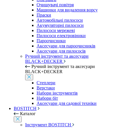
Очищувачі повітря
Машинки для видалення ворсу
Праски
Автомобільні пилососи
Акумуляторні пилососи
Пилососи мережеві
Пилососи електровіники
Пароочисники
Аксесуари для пароочисників
Аксесуари для пилососів
Ручний інструмент та аксесуари
BLACK+DECKER
Ручний інструмент та аксесуари
BLACK+DECKER
Степлери
Верстаки
Набори інструментів
Набори біт
Аксесуари для садової техніки
BOSTITCH
Каталог
Інструмент BOSTITCH