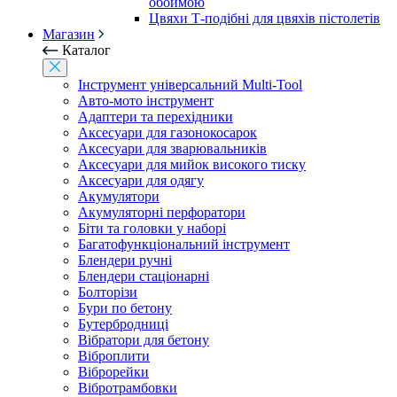
обоймою
Цвяхи Т-подібні для цвяхів пістолетів
Магазин
Каталог
Інструмент універсальний Multi-Tool
Авто-мото інструмент
Адаптери та перехідники
Аксесуари для газонокосарок
Аксесуари для зварювальників
Аксесуари для мийок високого тиску
Аксесуари для одягу
Акумулятори
Акумуляторні перфоратори
Біти та головки у наборі
Багатофункціональний інструмент
Блендери ручні
Блендери стаціонарні
Болторізи
Бури по бетону
Бутербродниці
Вібратори для бетону
Віброплити
Віброрейки
Вібротрамбовки