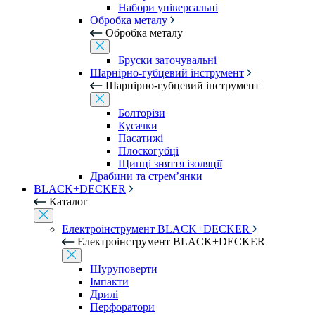
Набори універсальні
Обробка металу
Обробка металу
Бруски заточувальні
Шарнірно-губцевий інструмент
Шарнірно-губцевий інструмент
Болторізи
Кусачки
Пасатижі
Плоскогубці
Щипці зняття ізоляції
Драбини та стрем’янки
BLACK+DECKER
Каталог
Електроінструмент BLACK+DECKER
Електроінструмент BLACK+DECKER
Шуруповерти
Імпакти
Дрилі
Перфоратори