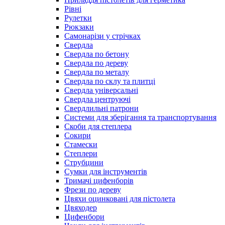
Рівні
Рулетки
Рюкзаки
Самонарізи у стрічках
Свердла
Свердла по бетону
Свердла по дереву
Свердла по металу
Свердла по склу та плитці
Свердла універсальні
Свердла центруючі
Свердлильні патрони
Системи для зберігання та транспортування
Скоби для степлера
Сокири
Стамески
Степлери
Струбцини
Сумки для інструментів
Тримачі цифенборів
Фрези по дереву
Цвяхи оцинковані для пістолета
Цвяходер
Цифенбори