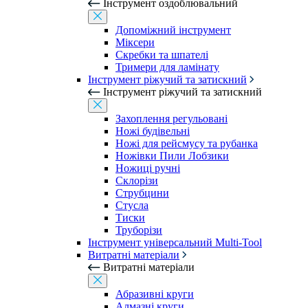
Інструмент оздоблювальний
Допоміжний інструмент
Міксери
Скребки та шпателі
Тримери для ламінату
Інструмент ріжучий та затискний
Інструмент ріжучий та затискний
Захоплення регульовані
Ножі будівельні
Ножі для рейсмусу та рубанка
Ножівки Пили Лобзики
Ножиці ручні
Склорізи
Струбцини
Стусла
Тиски
Труборізи
Інструмент універсальний Multi-Tool
Витратні матеріали
Витратні матеріали
Абразивні круги
Алмазні круги