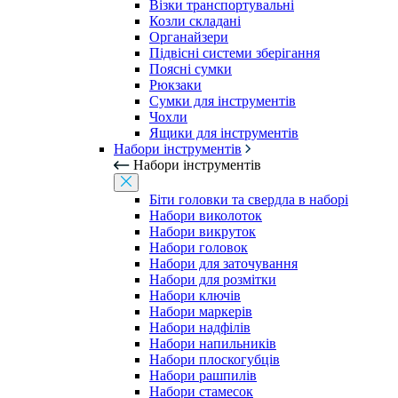
Візки транспортувальні
Козли складані
Органайзери
Підвісні системи зберігання
Поясні сумки
Рюкзаки
Сумки для інструментів
Чохли
Ящики для інструментів
Набори інструментів
Набори інструментів
Біти головки та свердла в наборі
Набори виколоток
Набори викруток
Набори головок
Набори для заточування
Набори для розмітки
Набори ключів
Набори маркерів
Набори надфілів
Набори напильників
Набори плоскогубців
Набори рашпилів
Набори стамесок