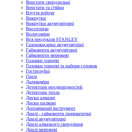
Верстати свердлильні
Верстати та стійки
Взуття робоче
Викрутки
Викрутки акумуляторні
Висоторізи
Вологоміри
Вся продукція STANLEY
Газонокосарки акумуляторні
Гайковерти акумуляторні
Гайковерти мережеві
Головки торцеві
Головки торцеві та набори головок
Гострозубці
Грилі
Далекоміри
Детектори неоднорідностей
Детектори тепла
Диски алмазні
Диски пилкові
Допоміжний інструмент
Дрилі - гайковерти пневматичні
Дрилі акумуляторні
Дрилі алмазного свердління
Дрилі мережеві