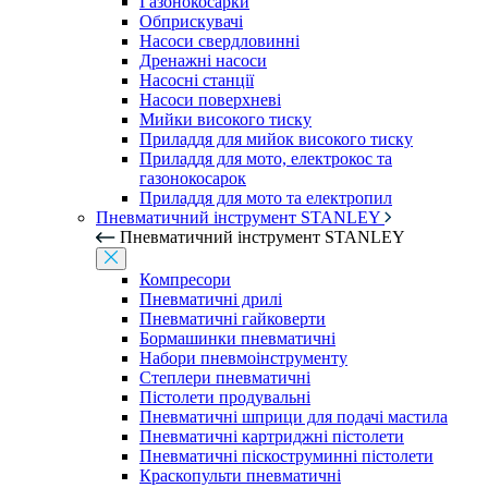
Газонокосарки
Обприскувачі
Насоси свердловинні
Дренажні насоси
Насосні станції
Насоси поверхневі
Мийки високого тиску
Приладдя для мийок високого тиску
Приладдя для мото, електрокос та
газонокосарок
Приладдя для мото та електропил
Пневматичний інструмент STANLEY
Пневматичний інструмент STANLEY
Компресори
Пневматичні дрилі
Пневматичні гайковерти
Бормашинки пневматичні
Набори пневмоінструменту
Степлери пневматичні
Пістолети продувальні
Пневматичні шприци для подачі мастила
Пневматичні картриджні пістолети
Пневматичні піскоструминні пістолети
Краскопульти пневматичні