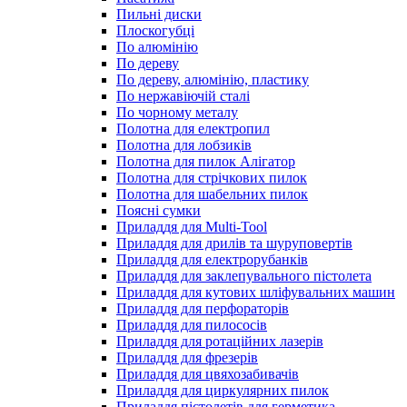
Пильні диски
Плоскогубці
По алюмінію
По дереву
По дереву, алюмінію, пластику
По нержавіючій сталі
По чорному металу
Полотна для електропил
Полотна для лобзиків
Полотна для пилок Алігатор
Полотна для стрічкових пилок
Полотна для шабельних пилок
Поясні сумки
Приладдя для Multi-Tool
Приладдя для дрилів та шуруповертів
Приладдя для електрорубанків
Приладдя для заклепувального пістолета
Приладдя для кутових шліфувальних машин
Приладдя для перфораторів
Приладдя для пилососів
Приладдя для ротаційних лазерів
Приладдя для фрезерів
Приладдя для цвяхозабивачів
Приладдя для циркулярних пилок
Приладдя пістолетів для герметика