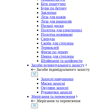
Біти поштучно
Бури по бетону
Заклепки
Леза для ножів
Леза для рашпилів
Пильні диски
Полотна для електропил
Полотна ножівкові
Свердла
Скоби для степлера
Термоклей
Фрези по дереву
Цвяхи для степлера
Шліфпапір та шліфлисти
Засоби індивідуального захисту
Засоби індивідуального захисту
Захисні навушники
Маски захисні
Окуляри захисні
Рукавички захисні
Зберігання та перевезення
Зберігання та перевезення