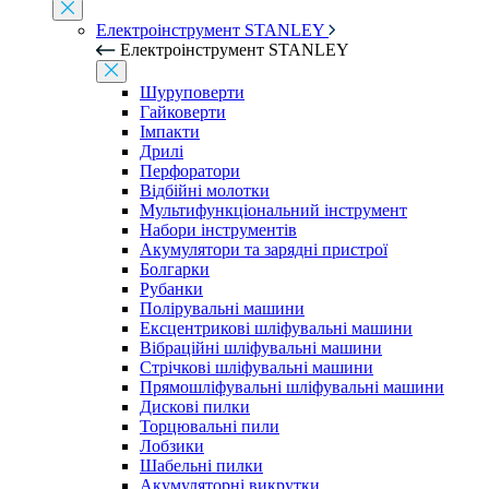
Електроінструмент STANLEY
Електроінструмент STANLEY
Шуруповерти
Гайковерти
Імпакти
Дрилі
Перфоратори
Відбійні молотки
Мультифункціональний інструмент
Набори інструментів
Акумулятори та зарядні пристрої
Болгарки
Рубанки
Полірувальні машини
Ексцентрикові шліфувальні машини
Вібраційні шліфувальні машини
Стрічкові шліфувальні машини
Прямошліфувальні шліфувальні машини
Дискові пилки
Торцювальні пили
Лобзики
Шабельні пилки
Акумуляторні викрутки