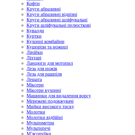
Кофти
Круги абразивні
Круги абразивні відрізні
Круги абразивні шліфувальні
Круги шліфувальні пелюсткові
Кувалди
Куртки
Кухонні комбайни
Кущорізи та ножиці
Лінійки
Ліхтарі
Ланцюги для мотопил
Леза для ножів
Леза для рашпіля
Лещата
Міксери
Міксери кухонні
Машинки для видалення ворсу
Мережеві подовжувачі
Мийки високого тиску
Молотки
Молотки відбійні
Мультиметри
Мультипечі
М’ясорубки