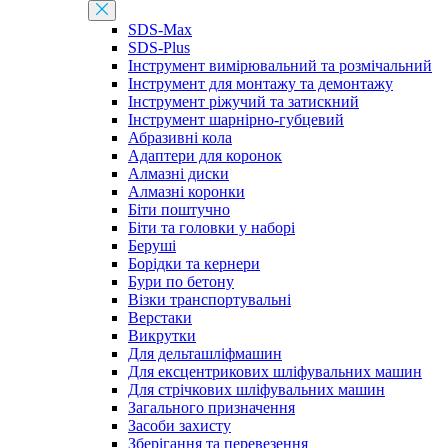
SDS-Max
SDS-Plus
Інструмент вимірювальний та розмічальний
Інструмент для монтажу та демонтажу
Інструмент ріжучий та затискний
Інструмент шарнірно-губцевий
Абразивні кола
Адаптери для коронок
Алмазні диски
Алмазні коронки
Біти поштучно
Біти та головки у наборі
Беруші
Борідки та кернери
Бури по бетону
Візки транспортувальні
Верстаки
Викрутки
Для дельташліфмашин
Для ексцентрикових шліфувальних машин
Для стрічкових шліфувальних машин
Загального призначення
Засоби захисту
Зберігання та перевезення