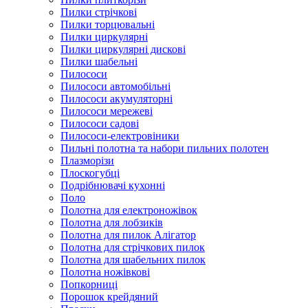
Пилки стрічкові
Пилки торцювальні
Пилки циркулярні
Пилки циркулярні дискові
Пилки шабельні
Пилососи
Пилососи автомобільні
Пилососи акумуляторні
Пилососи мережеві
Пилососи садові
Пилососи-електровіники
Пильні полотна та набори пильних полотен
Плазморізи
Плоскогубці
Подрібнювачі кухонні
Поло
Полотна для електроножівок
Полотна для лобзиків
Полотна для пилок Алігатор
Полотна для стрічкових пилок
Полотна для шабельних пилок
Полотна ножівкові
Попкорниці
Порошок крейдяний