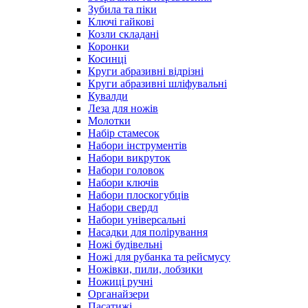
Зубила та піки
Ключі гайкові
Козли складані
Коронки
Косинці
Круги абразивні відрізні
Круги абразивні шліфувальні
Кувалди
Леза для ножів
Молотки
Набір стамесок
Набори інструментів
Набори викруток
Набори головок
Набори ключів
Набори плоскогубців
Набори свердл
Набори універсальні
Насадки для полірування
Ножі будівельні
Ножі для рубанка та рейсмусу
Ножівки, пили, лобзики
Ножиці ручні
Органайзери
Пасатижі