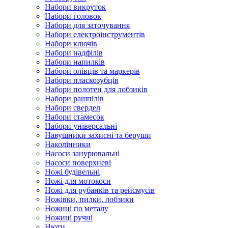
Набори викруток
Набори головок
Набори для заточування
Набори електроінструментів
Набори ключів
Набори надфілів
Набори напилків
Набори олівців та маркерів
Набори пласкозубців
Набори полотен для лобзиків
Набори рашпілів
Набори свердел
Набори стамесок
Набори універсальні
Навушники захисні та беруши
Наколінники
Насоси занурювальні
Насоси поверхневі
Ножі будівельні
Ножі для мотокоси
Ножі для рубанків та рейсмусів
Ножівки, пилки, лобзики
Ножиці по металу
Ножиці ручні
Нюти