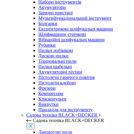
Набори інструментів
Акумулятори
Зарядні пристрої
Мультифункціональний інструмент
Болгарки
Ексцентрикові шліфувальні машини
Шліфмашини стрічкові
Вібраційні шліфувальні машини
Рубанки
Пилки лобзикові
Дискові пилки
Торцювальні пили
Пилки шабельні
Акумуляторні ліхтарі
Пістолети гарячого повітря
Пістолети клейові
Фрезери
Компресори
Краскопульти
Викрутки
Приладдя для інструменту
Садова техніка BLACK+DECKER
Садова техніка BLACK+DECKER
Ланцюгові пили