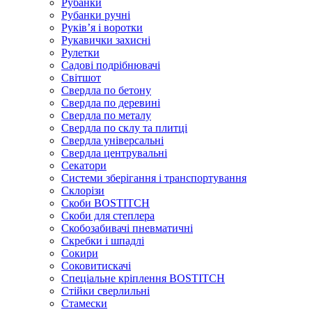
Рубанки
Рубанки ручні
Руківʼя і воротки
Рукавички захисні
Рулетки
Садові подрібнювачі
Світшот
Свердла по бетону
Свердла по деревині
Свердла по металу
Свердла по склу та плитці
Свердла універсальні
Свердла центрувальні
Секатори
Системи зберігання і транспортування
Склорізи
Скоби BOSTITCH
Скоби для степлера
Скобозабивачі пневматичні
Скребки і шпадлі
Сокири
Соковитискачі
Спеціальне кріплення BOSTITCH
Стійки сверлильні
Стамески