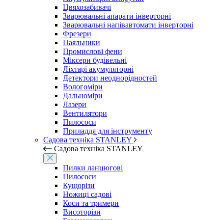
Цвяхозабивачі
Зварювальні апарати інверторні
Зварювальні напівавтомати інверторні
Фрезери
Паяльники
Промислові фени
Міксери будівельні
Ліхтарі акумуляторні
Детектори неоднорідностей
Вологоміри
Дальноміри
Лазери
Вентилятори
Пилососи
Приладдя для інструменту
Садова техніка STANLEY
Садова техніка STANLEY
Пилки ланцюгові
Пилососи
Кущорізи
Ножиці садові
Коси та тримери
Висоторізи