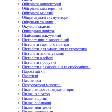
Обігрівачі конвекторні
Обігрівачі мікатермічні
Обігрівачі масляні
Обприскувачі акумуляторні
Обценьки та щипці
Окуляри захисні
Очищувачі повітря
Підйомник вакуумний
Пістолет шпилькозабивний
Пістолети гарячого повітря
Пістолети для змащення та герметика
Пістолети заклепувальні
Пістолети клейові
Пістолети продувні
Пістолети цвяхозабивні та скобозабивні
Парові щітки
Пасатижі
Паяльники
Перфоратори мережеві
Пили ланцюгові акумуляторні
Пилки Алігатор
Пилки відрізні
Пилки лобзикові
Пилки монтажні
Пилки плиткорізи