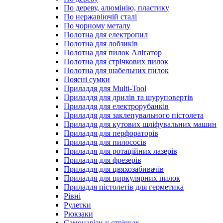
По дереву, алюмінію, пластику
По нержавіючій сталі
По чорному металу
Полотна для електропил
Полотна для лобзиків
Полотна для пилок Алігатор
Полотна для стрічкових пилок
Полотна для шабельних пилок
Поясні сумки
Приладдя для Multi-Tool
Приладдя для дрилів та шуруповертів
Приладдя для електрорубанків
Приладдя для заклепувального пістолета
Приладдя для кутових шліфувальних машин
Приладдя для перфораторів
Приладдя для пилососів
Приладдя для ротаційних лазерів
Приладдя для фрезерів
Приладдя для цвяхозабивачів
Приладдя для циркулярних пилок
Приладдя пістолетів для герметика
Рівні
Рулетки
Рюкзаки
Самонарізи у стрічках