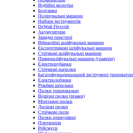
Відбійні молотки
Болгарки
Полірувальні машини
Набори інструментів
DeWalt Flexvolt
Акумулятори
Зарядні пристрої
Вібраційні шліфувальні машини
Ексцентрикові шліфувальні машини
Стрічкові шліфувальні машини
Прямошліфувальні машини (гравери)
Електрорубанки
Стрічкові напилки
Багатофункціональний інструмент (реноватор
Електролобзики
Різьбярі шпильки
Пилки торцювальні
Відрізні пилки (різаки)
Монтажні пилки
Дискові пилки
Стрічкові пили
Пилки циркулярні
Плиткорізи
Рейсмуси