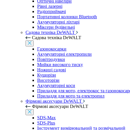
Оптичні нівеліри
Рівні лазерні
Радіоприймачі
Портативні колонки Bluetooth
Акумуляторні ліхтарі
Міксери будівельні
Садова техніка DeWALT
Садова техніка DeWALT
Газонокосарки
Акумуляторні електропили
Повітродувки
Мийки високого тиску
Ножиці садові
Кущорізи
Висоторізи
Акумуляторні коси
Приладдя для мото, електрокос та газонокосар
Приладдя для мото та електропил
Фірмові аксесуари DeWALT
Фірмові аксесуари DeWALT
SDS-Max
SDS-Plus
Інструмент вимірювальний та розмічальний