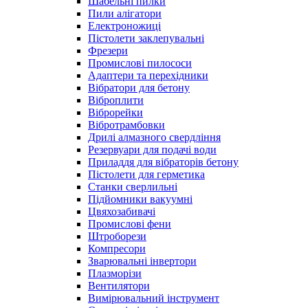
Шабельні пилки
Пили алігатори
Електроножиці
Пістолети заклепувальні
Фрезери
Промислові пилососи
Адаптери та перехідники
Вібратори для бетону
Віброплити
Віброрейки
Вібротрамбовки
Дрилі алмазного свердління
Резервуари для подачі води
Приладдя для вібраторів бетону
Пістолети для герметика
Станки сверлильні
Підйомники вакуумні
Цвяхозабивачі
Промислові фени
Штроборези
Компресори
Зварювальні інвертори
Плазморізи
Вентилятори
Вимірювальний інструмент