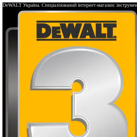
DeWALT Україна. Спеціалізований інтернет-магазин: інс