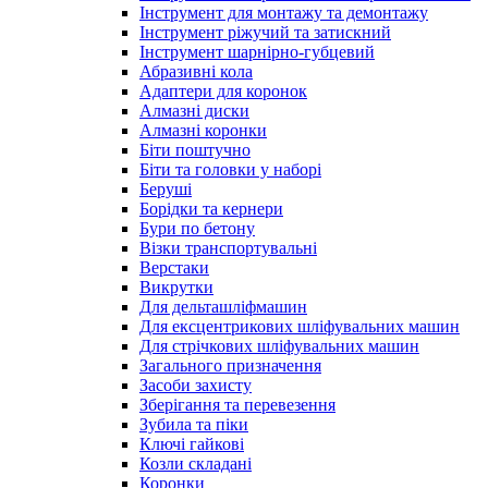
Інструмент для монтажу та демонтажу
Інструмент ріжучий та затискний
Інструмент шарнірно-губцевий
Абразивні кола
Адаптери для коронок
Алмазні диски
Алмазні коронки
Біти поштучно
Біти та головки у наборі
Беруші
Борідки та кернери
Бури по бетону
Візки транспортувальні
Верстаки
Викрутки
Для дельташліфмашин
Для ексцентрикових шліфувальних машин
Для стрічкових шліфувальних машин
Загального призначення
Засоби захисту
Зберігання та перевезення
Зубила та піки
Ключі гайкові
Козли складані
Коронки