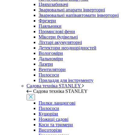
Цвяхозабивачі
Зварювальні апарати інверторні
Зварювальні напівавтомати інверторні
Фрезери
Паяльники
Промислові фени
Міксери будівельні
Ліхтарі акумуляторні
Детектори неоднорідностей
Вологоміри
Дальноміри
Лазери
Вентилятори
Пилососи
Приладдя для інструменту
Садова техніка STANLEY
Садова техніка STANLEY
Пилки ланцюгові
Пилососи
Кущорізи
Ножиці садові
Коси та тримери
Висоторізи