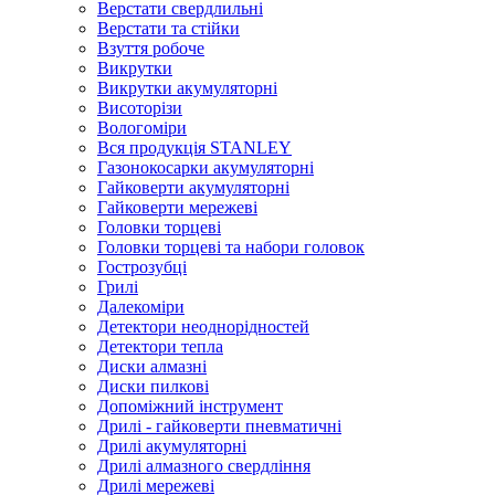
Верстати свердлильні
Верстати та стійки
Взуття робоче
Викрутки
Викрутки акумуляторні
Висоторізи
Вологоміри
Вся продукція STANLEY
Газонокосарки акумуляторні
Гайковерти акумуляторні
Гайковерти мережеві
Головки торцеві
Головки торцеві та набори головок
Гострозубці
Грилі
Далекоміри
Детектори неоднорідностей
Детектори тепла
Диски алмазні
Диски пилкові
Допоміжний інструмент
Дрилі - гайковерти пневматичні
Дрилі акумуляторні
Дрилі алмазного свердління
Дрилі мережеві