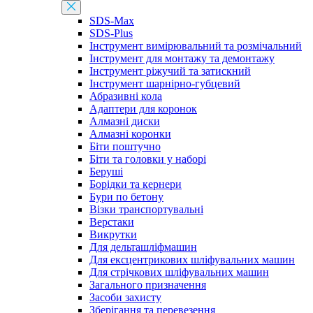
SDS-Max
SDS-Plus
Інструмент вимірювальний та розмічальний
Інструмент для монтажу та демонтажу
Інструмент ріжучий та затискний
Інструмент шарнірно-губцевий
Абразивні кола
Адаптери для коронок
Алмазні диски
Алмазні коронки
Біти поштучно
Біти та головки у наборі
Беруші
Борідки та кернери
Бури по бетону
Візки транспортувальні
Верстаки
Викрутки
Для дельташліфмашин
Для ексцентрикових шліфувальних машин
Для стрічкових шліфувальних машин
Загального призначення
Засоби захисту
Зберігання та перевезення