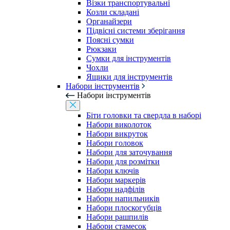
Візки транспортувальні
Козли складані
Органайзери
Підвісні системи зберігання
Поясні сумки
Рюкзаки
Сумки для інструментів
Чохли
Ящики для інструментів
Набори інструментів
Набори інструментів
Біти головки та свердла в наборі
Набори виколоток
Набори викруток
Набори головок
Набори для заточування
Набори для розмітки
Набори ключів
Набори маркерів
Набори надфілів
Набори напильників
Набори плоскогубців
Набори рашпилів
Набори стамесок