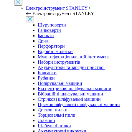
Електроінструмент STANLEY
Електроінструмент STANLEY
Шуруповерти
Гайковерти
Імпакти
Дрилі
Перфоратори
Відбійні молотки
Мультифункціональний інструмент
Набори інструментів
Акумулятори та зарядні пристрої
Болгарки
Рубанки
Полірувальні машини
Ексцентрикові шліфувальні машини
Вібраційні шліфувальні машини
Стрічкові шліфувальні машини
Прямошліфувальні шліфувальні машини
Дискові пилки
Торцювальні пили
Лобзики
Шабельні пилки
Акумуляторні викрутки