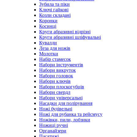
Зубила та піки
Ключі гайкові
Козли складані
Коронки
Косинці
Круги абразивні відрізні
Круги абразивні шліфувальні
Кувалди
Леза для ножів
Молотки
Набір стамесок
Набори інструментів
Набори викруток
Набори головок
Набори ключів
Набори плоскогубців
Набори свердл
Набори універсальні
Насадки для полірування
Ножі будівельні
Ножі для рубанка та рейсмусу
Ножівки, пили, лобзики
Ножиці ручні
Органайзери
Пасатижі