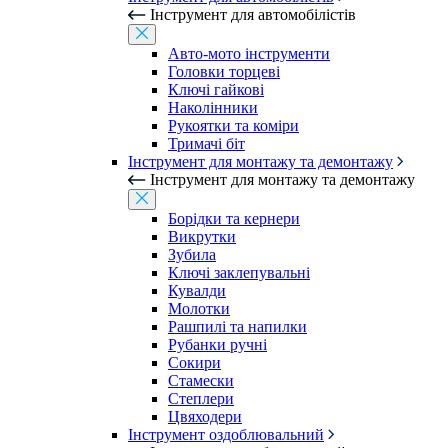
Інструмент для автомобілістів
Авто-мото інструменти
Головки торцеві
Ключі гайкові
Наколінники
Рукоятки та коміри
Тримачі біт
Інструмент для монтажу та демонтажу
Інструмент для монтажу та демонтажу
Борідки та кернери
Викрутки
Зубила
Ключі заклепувальні
Кувалди
Молотки
Рашпилі та напилки
Рубанки ручні
Сокири
Стамески
Степлери
Цвяходери
Інструмент оздоблювальний