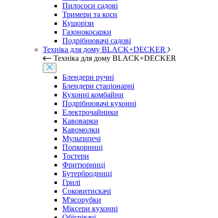
Пилососи садові
Тримери та коси
Кущорізи
Газонокосарки
Подрібнювачі садові
Техніка для дому BLACK+DECKER
Техніка для дому BLACK+DECKER
Блендери ручні
Блендери стаціонарні
Кухонні комбайни
Подрібнювачі кухонні
Електрочайники
Кавоварки
Кавомолки
Мультипечі
Попкорниці
Тостери
Фритюрниці
Бутербродниці
Грилі
Соковитискачі
М'ясорубки
Міксери кухонні
Обігрівачі