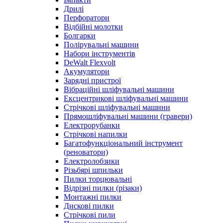
Дрилі
Перфоратори
Відбійні молотки
Болгарки
Полірувальні машини
Набори інструментів
DeWalt Flexvolt
Акумулятори
Зарядні пристрої
Вібраційні шліфувальні машини
Ексцентрикові шліфувальні машини
Стрічкові шліфувальні машини
Прямошліфувальні машини (гравери)
Електрорубанки
Стрічкові напилки
Багатофункціональний інструмент
(реноватори)
Електролобзики
Різьбярі шпильки
Пилки торцювальні
Відрізні пилки (різаки)
Монтажні пилки
Дискові пилки
Стрічкові пили