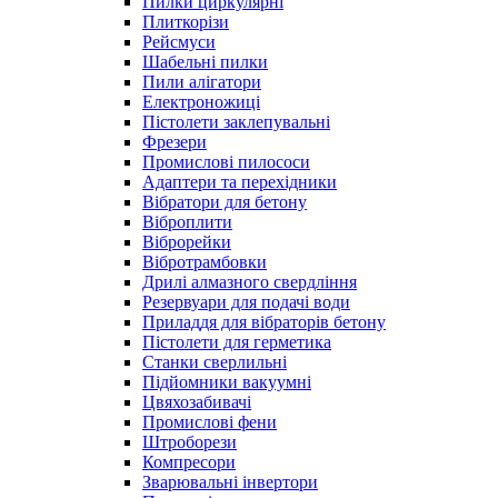
Пилки циркулярні
Плиткорізи
Рейсмуси
Шабельні пилки
Пили алігатори
Електроножиці
Пістолети заклепувальні
Фрезери
Промислові пилососи
Адаптери та перехідники
Вібратори для бетону
Віброплити
Віброрейки
Вібротрамбовки
Дрилі алмазного свердління
Резервуари для подачі води
Приладдя для вібраторів бетону
Пістолети для герметика
Станки сверлильні
Підйомники вакуумні
Цвяхозабивачі
Промислові фени
Штроборези
Компресори
Зварювальні інвертори