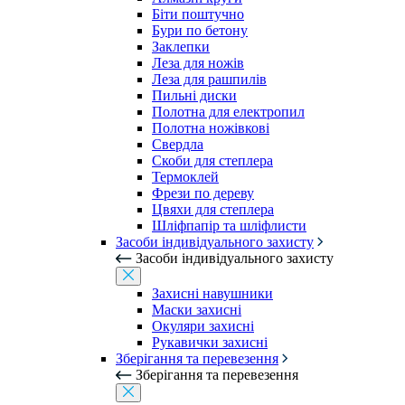
Біти поштучно
Бури по бетону
Заклепки
Леза для ножів
Леза для рашпилів
Пильні диски
Полотна для електропил
Полотна ножівкові
Свердла
Скоби для степлера
Термоклей
Фрези по дереву
Цвяхи для степлера
Шліфпапір та шліфлисти
Засоби індивідуального захисту
Засоби індивідуального захисту
Захисні навушники
Маски захисні
Окуляри захисні
Рукавички захисні
Зберігання та перевезення
Зберігання та перевезення