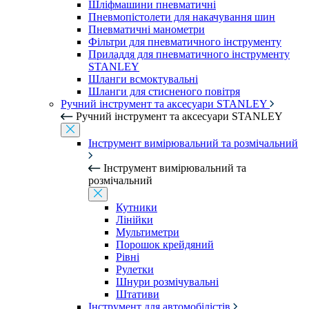
Шліфмашини пневматичні
Пневмопістолети для накачування шин
Пневматичні манометри
Фільтри для пневматичного інструменту
Приладдя для пневматичного інструменту
STANLEY
Шланги всмоктувальні
Шланги для стисненого повітря
Ручний інструмент та аксесуари STANLEY
Ручний інструмент та аксесуари STANLEY
Інструмент вимірювальний та розмічальний
Інструмент вимірювальний та
розмічальний
Кутники
Лінійки
Мультиметри
Порошок крейдяний
Рівні
Рулетки
Шнури розмічувальні
Штативи
Інструмент для автомобілістів