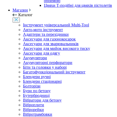
обоймою
Цвяхи Т-подібні для цвяхів пістолетів
Магазин
Каталог
Інструмент універсальний Multi-Tool
Авто-мото інструмент
Адаптери та перехідники
Аксесуари для газонокосарок
Аксесуари для зварювальників
Аксесуари для мийок високого тиску
Аксесуари для одягу
Акумулятори
Акумуляторні перфоратори
Біти та головки у наборі
Багатофункціональний інструмент
Блендери ручні
Блендери стаціонарні
Болторізи
Бури по бетону
Бутербродниці
Вібратори для бетону
Віброплити
Віброрейки
Вібротрамбовки