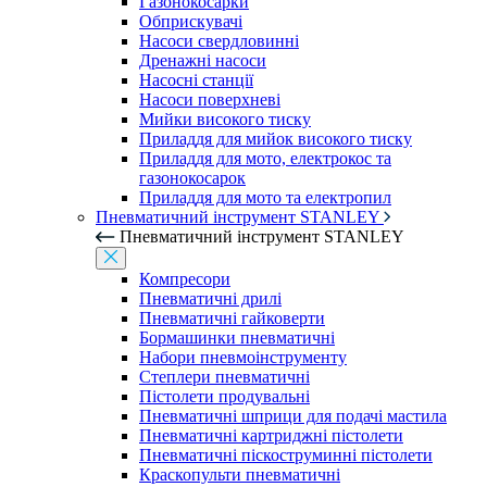
Газонокосарки
Обприскувачі
Насоси свердловинні
Дренажні насоси
Насосні станції
Насоси поверхневі
Мийки високого тиску
Приладдя для мийок високого тиску
Приладдя для мото, електрокос та
газонокосарок
Приладдя для мото та електропил
Пневматичний інструмент STANLEY
Пневматичний інструмент STANLEY
Компресори
Пневматичні дрилі
Пневматичні гайковерти
Бормашинки пневматичні
Набори пневмоінструменту
Степлери пневматичні
Пістолети продувальні
Пневматичні шприци для подачі мастила
Пневматичні картриджні пістолети
Пневматичні піскоструминні пістолети
Краскопульти пневматичні