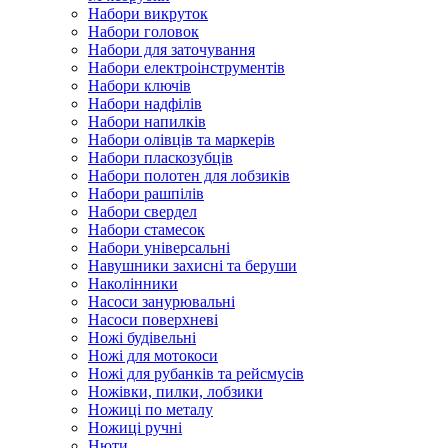
Набори викруток
Набори головок
Набори для заточування
Набори електроінструментів
Набори ключів
Набори надфілів
Набори напилків
Набори олівців та маркерів
Набори пласкозубців
Набори полотен для лобзиків
Набори рашпілів
Набори свердел
Набори стамесок
Набори універсальні
Навушники захисні та беруши
Наколінники
Насоси занурювальні
Насоси поверхневі
Ножі будівельні
Ножі для мотокоси
Ножі для рубанків та рейсмусів
Ножівки, пилки, лобзики
Ножиці по металу
Ножиці ручні
Нюти