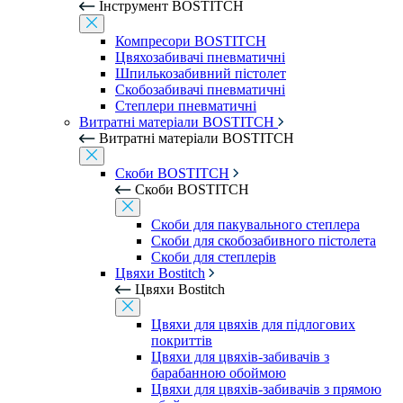
Інструмент BOSTITCH
Компресори BOSTITCH
Цвяхозабивачі пневматичні
Шпилькозабивний пістолет
Скобозабивачі пневматичні
Степлери пневматичні
Витратні матеріали BOSTITCH
Витратні матеріали BOSTITCH
Скоби BOSTITCH
Скоби BOSTITCH
Скоби для пакувального степлера
Скоби для скобозабивного пістолета
Скоби для степлерів
Цвяхи Bostitch
Цвяхи Bostitch
Цвяхи для цвяхів для підлогових
покриттів
Цвяхи для цвяхів-забивачів з
барабанною обоймою
Цвяхи для цвяхів-забивачів з прямою