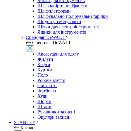
Чохли для інструментів
Шліфпапір та шліфлисти
Шліфплатформи
Шліфувально-полірувальні тарілки
Шнури розмічувальні
Щітки для електроінструменту
Ящики для інструментів
Спецодяг DeWALT
Спецодяг DeWALT
Аксесуари для одягу
Жилети
Кофти
Куртки
Поло
Робоче взуття
Світшоти
Футболки
Худи
Шорти
Штани
Рукавички захисні
Окуляри захисні
STANLEY
Каталог