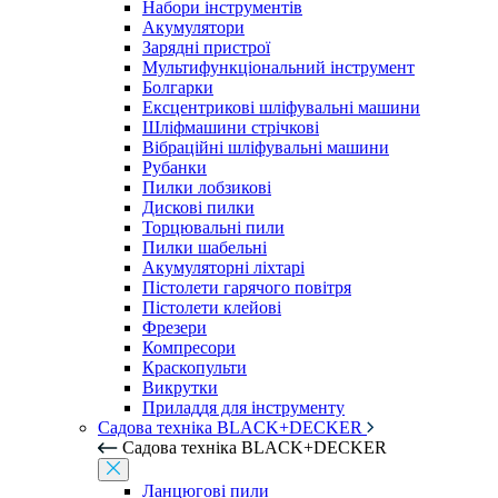
Набори інструментів
Акумулятори
Зарядні пристрої
Мультифункціональний інструмент
Болгарки
Ексцентрикові шліфувальні машини
Шліфмашини стрічкові
Вібраційні шліфувальні машини
Рубанки
Пилки лобзикові
Дискові пилки
Торцювальні пили
Пилки шабельні
Акумуляторні ліхтарі
Пістолети гарячого повітря
Пістолети клейові
Фрезери
Компресори
Краскопульти
Викрутки
Приладдя для інструменту
Садова техніка BLACK+DECKER
Садова техніка BLACK+DECKER
Ланцюгові пили