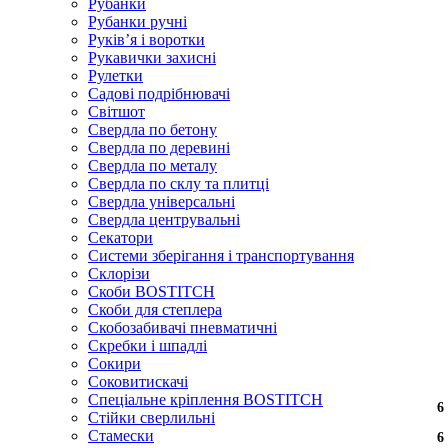
Рубанки
Рубанки ручні
Руківʼя і воротки
Рукавички захисні
Рулетки
Садові подрібнювачі
Світшот
Свердла по бетону
Свердла по деревині
Свердла по металу
Свердла по склу та плитці
Свердла універсальні
Свердла центрувальні
Секатори
Системи зберігання і транспортування
Склорізи
Скоби BOSTITCH
Скоби для степлера
Скобозабивачі пневматичні
Скребки і шпадлі
Сокири
Соковитискачі
Спеціальне кріплення BOSTITCH
6
6
6
6
6
Стійки сверлильні
Стамески
6
6
6
6
6