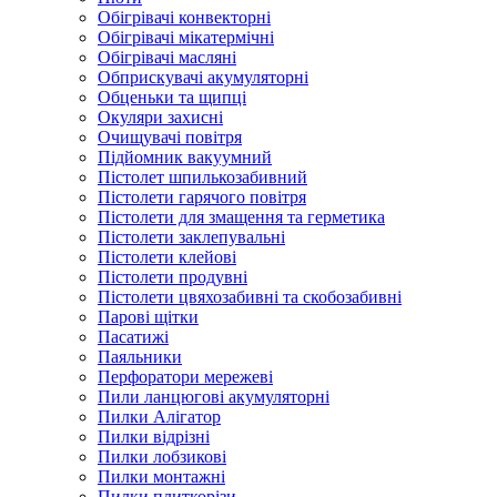
Обігрівачі конвекторні
Обігрівачі мікатермічні
Обігрівачі масляні
Обприскувачі акумуляторні
Обценьки та щипці
Окуляри захисні
Очищувачі повітря
Підйомник вакуумний
Пістолет шпилькозабивний
Пістолети гарячого повітря
Пістолети для змащення та герметика
Пістолети заклепувальні
Пістолети клейові
Пістолети продувні
Пістолети цвяхозабивні та скобозабивні
Парові щітки
Пасатижі
Паяльники
Перфоратори мережеві
Пили ланцюгові акумуляторні
Пилки Алігатор
Пилки відрізні
Пилки лобзикові
Пилки монтажні
Пилки плиткорізи