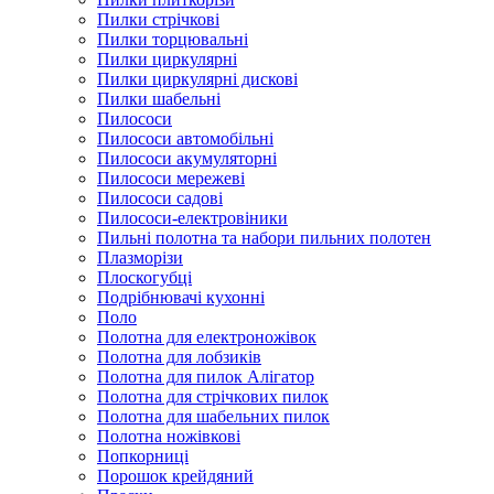
Пилки стрічкові
Пилки торцювальні
Пилки циркулярні
Пилки циркулярні дискові
Пилки шабельні
Пилососи
Пилососи автомобільні
Пилососи акумуляторні
Пилососи мережеві
Пилососи садові
Пилососи-електровіники
Пильні полотна та набори пильних полотен
Плазморізи
Плоскогубці
Подрібнювачі кухонні
Поло
Полотна для електроножівок
Полотна для лобзиків
Полотна для пилок Алігатор
Полотна для стрічкових пилок
Полотна для шабельних пилок
Полотна ножівкові
Попкорниці
Порошок крейдяний