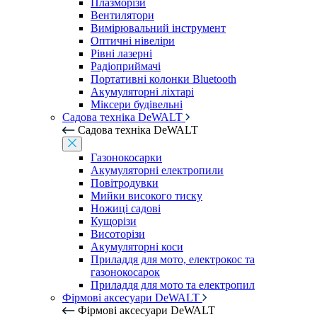
Плазморізи
Вентилятори
Вимірювальний інструмент
Оптичні нівеліри
Рівні лазерні
Радіоприймачі
Портативні колонки Bluetooth
Акумуляторні ліхтарі
Міксери будівельні
Садова техніка DeWALT
Садова техніка DeWALT
Газонокосарки
Акумуляторні електропили
Повітродувки
Мийки високого тиску
Ножиці садові
Кущорізи
Висоторізи
Акумуляторні коси
Приладдя для мото, електрокос та
газонокосарок
Приладдя для мото та електропил
Фірмові аксесуари DeWALT
Фірмові аксесуари DeWALT