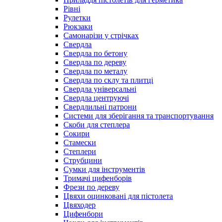
Рівні
Рулетки
Рюкзаки
Самонарізи у стрічках
Свердла
Свердла по бетону
Свердла по дереву
Свердла по металу
Свердла по склу та плитці
Свердла універсальні
Свердла центруючі
Свердлильні патрони
Системи для зберігання та транспортування
Скоби для степлера
Сокири
Стамески
Степлери
Струбцини
Сумки для інструментів
Тримачі цифенборів
Фрези по дереву
Цвяхи оцинковані для пістолета
Цвяходер
Цифенбори