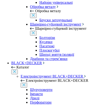
Набори універсальні
Обробка металу
Обробка металу
Бруски заточувальні
Шарнірно-губцевий інструмент
Шарнірно-губцевий інструмент
Болторізи
Кусачки
Пасатижі
Плоскогубці
Щипці зняття ізоляції
Драбини та стрем’янки
BLACK+DECKER
Каталог
Електроінструмент BLACK+DECKER
Електроінструмент BLACK+DECKER
Шуруповерти
Імпакти
Дрилі
Перфоратори