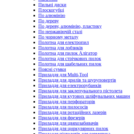
Пильні диски
Плоскогубці
По алюмінію
По дереву
По дереву, алюмінію, пластику
По нержавіючій сталі
По чорному металу
Полотна для електропил
Полотна для лобзиків
Полотна для пилок Алігатор
Полотна для стрічкових пилок
Полотна для шабельних пилок
Поясні сумки
Приладдя для Multi-Tool
Приладдя для дрилів та шуруповертів
Приладдя для електрорубанків
Приладдя для заклепувального пістолета
Приладдя для кутових шліфувальних машин
Приладдя для перфораторів
Приладдя для пилососів
Приладдя для ротаційних лазерів
Приладдя для фрезерів
Приладдя для цвяхозабивачів
Приладдя для циркулярних пилок
Приладдя пістолетів для герметика