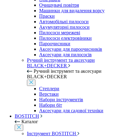
Очищувачі повітря
Машинки для видалення ворсу
Праски
Автомобільні пилососи
Акумуляторні пилососи
Пилососи мережеві
Пилососи електровіники
Пароочисники
Аксесуари для пароочисників
Аксесуари для пилососів
Ручний інструмент та аксесуари
BLACK+DECKER
Ручний інструмент та аксесуари
BLACK+DECKER
Степлери
Верстаки
Набори інструментів
Набори біт
Аксесуари для садової техніки
BOSTITCH
Каталог
Інструмент BOSTITCH