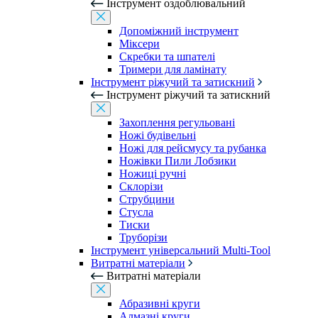
Інструмент оздоблювальний
Допоміжний інструмент
Міксери
Скребки та шпателі
Тримери для ламінату
Інструмент ріжучий та затискний
Інструмент ріжучий та затискний
Захоплення регульовані
Ножі будівельні
Ножі для рейсмусу та рубанка
Ножівки Пили Лобзики
Ножиці ручні
Склорізи
Струбцини
Стусла
Тиски
Труборізи
Інструмент універсальний Multi-Tool
Витратні матеріали
Витратні матеріали
Абразивні круги
Алмазні круги