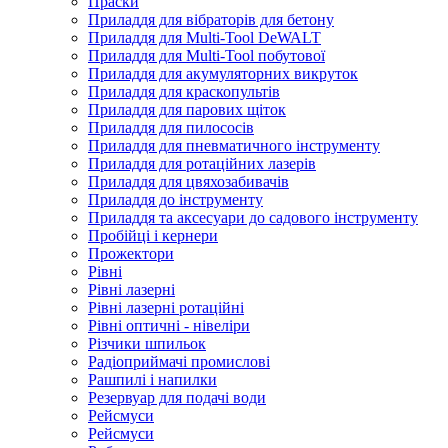
Праски
Приладдя для вібраторів для бетону
Приладдя для Multi-Tool DeWALT
Приладдя для Multi-Tool побутової
Приладдя для акумуляторних викруток
Приладдя для краскопультів
Приладдя для парових щіток
Приладдя для пилососів
Приладдя для пневматичного інструменту
Приладдя для ротаційних лазерів
Приладдя для цвяхозабивачів
Приладдя до інструменту
Приладдя та аксесуари до садового інструменту
Пробійці і кернери
Прожектори
Рівні
Рівні лазерні
Рівні лазерні ротаційні
Рівні оптичні - нівеліри
Різчики шпильок
Радіоприймачі промислові
Рашпилі і напилки
Резервуар для подачі води
Рейсмуси
Рейсмуси