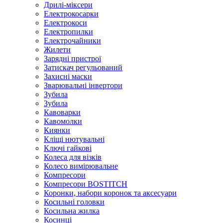
Дрилі-міксери
Електрокосарки
Електрокоси
Електропилки
Електрочайники
Жилети
Зарядні пристрої
Затискач регульований
Захисні маски
Зварювальні інвертори
Зубила
Зубила
Кавоварки
Кавомолки
Киянки
Кліщі нютувальні
Ключі гайкові
Колеса для візків
Колесо вимірювальне
Компресори
Компресори BOSTITCH
Коронки, набори коронок та аксесуари
Косильні головки
Косильна жилка
Косинці