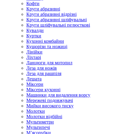
Кофти
Круги абразивні
Круги абразивні відрізні
Круги абразивні шліфувальні
Круги шліфувальні пелюсткові
Кувалди
Куртки
Кухонні комбайни
Кущорізи та ножиці
Лінійки
Ліхтарі
Ланцюги для мотопил
Леза для ножів
Леза для рашпіля
Лещата
Міксери
Міксери кухонні
Машинки для видалення ворсу
Мережеві подовжувачі
Мийки високого тиску
Молотки
Молотки відбійні
Мультиметри
Мультипечі
М’ясорубки