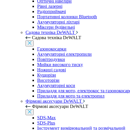
Оптичні нівеліри
Рівні лазерні
Радіоприймачі
Портативні колонки Bluetooth
Акумуляторні ліхтарі
Міксери будівельні
Садова техніка DeWALT
Садова техніка DeWALT
Газонокосарки
Акумуляторні електропили
Повітродувки
Мийки високого тиску
Ножиці садові
Кущорізи
Висоторізи
Акумуляторні коси
Приладдя для мото, електрокос та газонокосар
Приладдя для мото та електропил
Фірмові аксесуари DeWALT
Фірмові аксесуари DeWALT
SDS-Max
SDS-Plus
Інструмент вимірювальний та розмічальний