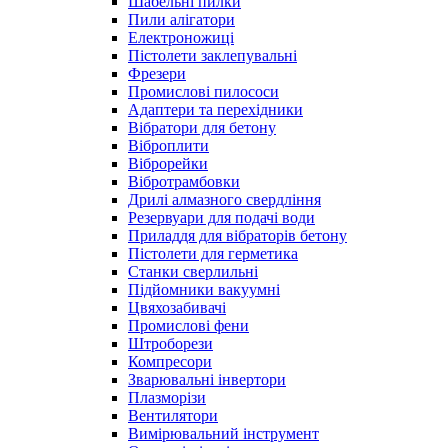
Шабельні пилки
Пили алігатори
Електроножиці
Пістолети заклепувальні
Фрезери
Промислові пилососи
Адаптери та перехідники
Вібратори для бетону
Віброплити
Віброрейки
Вібротрамбовки
Дрилі алмазного свердління
Резервуари для подачі води
Приладдя для вібраторів бетону
Пістолети для герметика
Станки сверлильні
Підйомники вакуумні
Цвяхозабивачі
Промислові фени
Штроборези
Компресори
Зварювальні інвертори
Плазморізи
Вентилятори
Вимірювальний інструмент