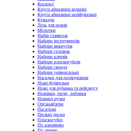
Косинці
Круги абразивні відрізні
Круги абразивні шліфувальні
Кувалди
Леза для ножів
Молотки
Набір стамесок
Набори інструментів
Набори викруток
Набори головок
Набори ключів
Набори плоскогубців
Набори свердл
Набори універсальні
Насадки для полірування
Ножі будівельні
Ножі для рубанка та рейсмусу
Ножівки, пили, лобзики
Ножиці ручні
Органайзери
Пасатижі
Пильні диски
Плоскогубці
По алюмінію
По дереву