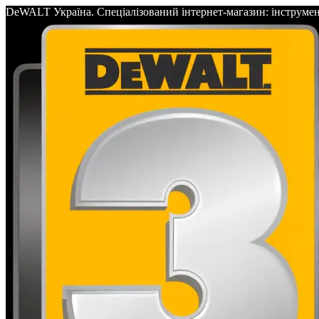
DeWALT Україна. Спеціалізований інтернет-магазин: інс