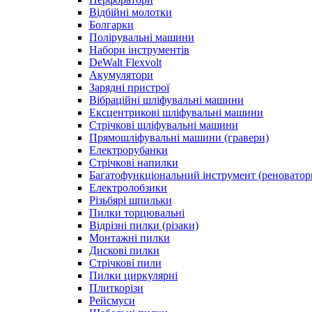
Відбійні молотки
Болгарки
Полірувальні машини
Набори інструментів
DeWalt Flexvolt
Акумулятори
Зарядні пристрої
Вібраційні шліфувальні машини
Ексцентрикові шліфувальні машини
Стрічкові шліфувальні машини
Прямошліфувальні машини (гравери)
Електрорубанки
Стрічкові напилки
Багатофункціональний інструмент (реноватор
Електролобзики
Різьбярі шпильки
Пилки торцювальні
Відрізні пилки (різаки)
Монтажні пилки
Дискові пилки
Стрічкові пили
Пилки циркулярні
Плиткорізи
Рейсмуси