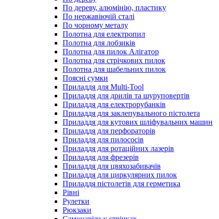
По дереву, алюмінію, пластику
По нержавіючій сталі
По чорному металу
Полотна для електропил
Полотна для лобзиків
Полотна для пилок Алігатор
Полотна для стрічкових пилок
Полотна для шабельних пилок
Поясні сумки
Приладдя для Multi-Tool
Приладдя для дрилів та шуруповертів
Приладдя для електрорубанків
Приладдя для заклепувального пістолета
Приладдя для кутових шліфувальних машин
Приладдя для перфораторів
Приладдя для пилососів
Приладдя для ротаційних лазерів
Приладдя для фрезерів
Приладдя для цвяхозабивачів
Приладдя для циркулярних пилок
Приладдя пістолетів для герметика
Рівні
Рулетки
Рюкзаки
Самонарізи у стрічках