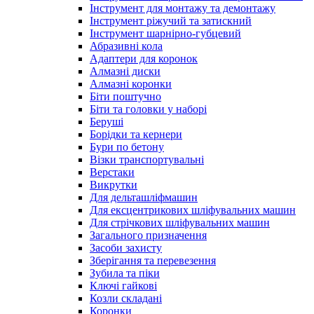
Інструмент для монтажу та демонтажу
Інструмент ріжучий та затискний
Інструмент шарнірно-губцевий
Абразивні кола
Адаптери для коронок
Алмазні диски
Алмазні коронки
Біти поштучно
Біти та головки у наборі
Беруші
Борідки та кернери
Бури по бетону
Візки транспортувальні
Верстаки
Викрутки
Для дельташліфмашин
Для ексцентрикових шліфувальних машин
Для стрічкових шліфувальних машин
Загального призначення
Засоби захисту
Зберігання та перевезення
Зубила та піки
Ключі гайкові
Козли складані
Коронки