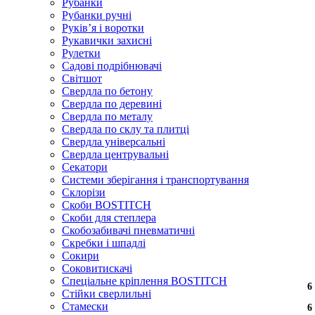
Рубанки
Рубанки ручні
Руківʼя і воротки
Рукавички захисні
Рулетки
Садові подрібнювачі
Світшот
Свердла по бетону
Свердла по деревині
Свердла по металу
Свердла по склу та плитці
Свердла універсальні
Свердла центрувальні
Секатори
Системи зберігання і транспортування
Склорізи
Скоби BOSTITCH
Скоби для степлера
Скобозабивачі пневматичні
Скребки і шпадлі
Сокири
Соковитискачі
Спеціальне кріплення BOSTITCH
6
6
6
6
6
6
6
6
6
6
6
Стійки сверлильні
Стамески
6
6
6
6
6
6
6
6
6
6
6