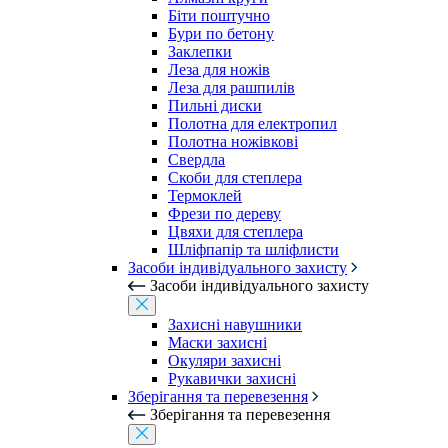
Біти поштучно
Бури по бетону
Заклепки
Леза для ножів
Леза для рашпилів
Пильні диски
Полотна для електропил
Полотна ножівкові
Свердла
Скоби для степлера
Термоклей
Фрези по дереву
Цвяхи для степлера
Шліфпапір та шліфлисти
Засоби індивідуального захисту
Засоби індивідуального захисту
Захисні навушники
Маски захисні
Окуляри захисні
Рукавички захисні
Зберігання та перевезення
Зберігання та перевезення