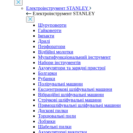
Електроінструмент STANLEY
Електроінструмент STANLEY
Шуруповерти
Гайковерти
Імпакти
Дрилі
Перфоратори
Відбійні молотки
Мультифункціональний інструмент
Набори інструментів
Акумулятори та зарядні пристрої
Болгарки
Рубанки
Полірувальні машини
Ексцентрикові шліфувальні машини
Вібраційні шліфувальні машини
Стрічкові шліфувальні машини
Прямошліфувальні шліфувальні машини
Дискові пилки
Торцювальні пили
Лобзики
Шабельні пилки
Акумуляторні викрутки