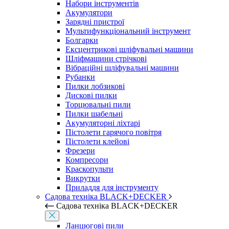
Набори інструментів
Акумулятори
Зарядні пристрої
Мультифункціональний інструмент
Болгарки
Ексцентрикові шліфувальні машини
Шліфмашини стрічкові
Вібраційні шліфувальні машини
Рубанки
Пилки лобзикові
Дискові пилки
Торцювальні пили
Пилки шабельні
Акумуляторні ліхтарі
Пістолети гарячого повітря
Пістолети клейові
Фрезери
Компресори
Краскопульти
Викрутки
Приладдя для інструменту
Садова техніка BLACK+DECKER
Садова техніка BLACK+DECKER
Ланцюгові пили