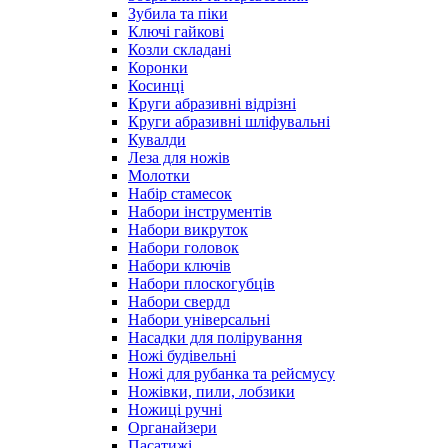
Зубила та піки
Ключі гайкові
Козли складані
Коронки
Косинці
Круги абразивні відрізні
Круги абразивні шліфувальні
Кувалди
Леза для ножів
Молотки
Набір стамесок
Набори інструментів
Набори викруток
Набори головок
Набори ключів
Набори плоскогубців
Набори свердл
Набори універсальні
Насадки для полірування
Ножі будівельні
Ножі для рубанка та рейсмусу
Ножівки, пили, лобзики
Ножиці ручні
Органайзери
Пасатижі