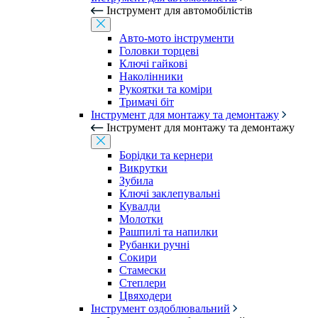
Інструмент для автомобілістів
Авто-мото інструменти
Головки торцеві
Ключі гайкові
Наколінники
Рукоятки та коміри
Тримачі біт
Інструмент для монтажу та демонтажу
Інструмент для монтажу та демонтажу
Борідки та кернери
Викрутки
Зубила
Ключі заклепувальні
Кувалди
Молотки
Рашпилі та напилки
Рубанки ручні
Сокири
Стамески
Степлери
Цвяходери
Інструмент оздоблювальний