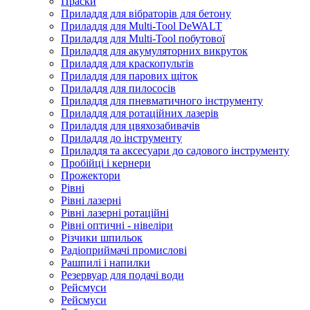
Праски
Приладдя для вібраторів для бетону
Приладдя для Multi-Tool DeWALT
Приладдя для Multi-Tool побутової
Приладдя для акумуляторних викруток
Приладдя для краскопультів
Приладдя для парових щіток
Приладдя для пилососів
Приладдя для пневматичного інструменту
Приладдя для ротаційних лазерів
Приладдя для цвяхозабивачів
Приладдя до інструменту
Приладдя та аксесуари до садового інструменту
Пробійці і кернери
Прожектори
Рівні
Рівні лазерні
Рівні лазерні ротаційні
Рівні оптичні - нівеліри
Різчики шпильок
Радіоприймачі промислові
Рашпилі і напилки
Резервуар для подачі води
Рейсмуси
Рейсмуси