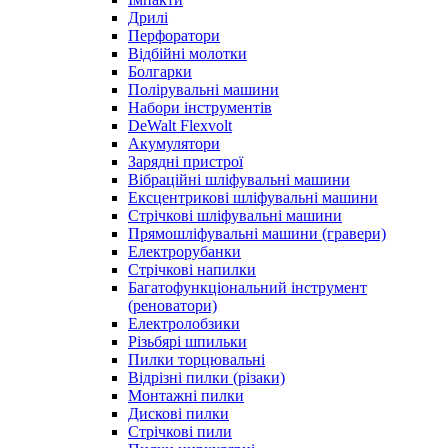
Дрилі
Перфоратори
Відбійні молотки
Болгарки
Полірувальні машини
Набори інструментів
DeWalt Flexvolt
Акумулятори
Зарядні пристрої
Вібраційні шліфувальні машини
Ексцентрикові шліфувальні машини
Стрічкові шліфувальні машини
Прямошліфувальні машини (гравери)
Електрорубанки
Стрічкові напилки
Багатофункціональний інструмент
(реноватори)
Електролобзики
Різьбярі шпильки
Пилки торцювальні
Відрізні пилки (різаки)
Монтажні пилки
Дискові пилки
Стрічкові пили