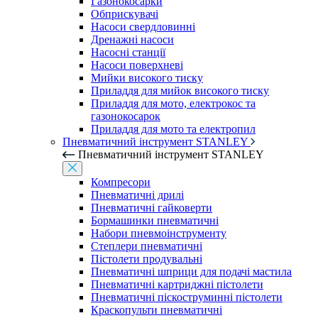
Газонокосарки
Обприскувачі
Насоси свердловинні
Дренажні насоси
Насосні станції
Насоси поверхневі
Мийки високого тиску
Приладдя для мийок високого тиску
Приладдя для мото, електрокос та
газонокосарок
Приладдя для мото та електропил
Пневматичний інструмент STANLEY
Пневматичний інструмент STANLEY
Компресори
Пневматичні дрилі
Пневматичні гайковерти
Бормашинки пневматичні
Набори пневмоінструменту
Степлери пневматичні
Пістолети продувальні
Пневматичні шприци для подачі мастила
Пневматичні картриджні пістолети
Пневматичні піскоструминні пістолети
Краскопульти пневматичні