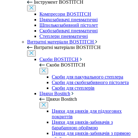
Інструмент BOSTITCH
Компресори BOSTITCH
Цвяхозабивачі пневматичні
Шпилькозабивний пістолет
Скобозабивачі пневматичні
Степлери пневматичні
Витратні матеріали BOSTITCH
Витратні матеріали BOSTITCH
Скоби BOSTITCH
Скоби BOSTITCH
Скоби для пакувального степлера
Скоби для скобозабивного пістолета
Скоби для степлерів
Цвяхи Bostitch
Цвяхи Bostitch
Цвяхи для цвяхів для підлогових
покриттів
Цвяхи для цвяхів-забивачів з
барабанною обоймою
Цвяхи для цвяхів-забивачів з прямою