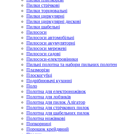
Пилки стрічкові
Пилки торцювальні
Пилки циркулярні
Пилки циркулярні дискові
Пилки шабельні
Пилососи
Пилососи автомобільні
Пилососи акумуляторні
Пилососи мережеві
Пилососи садові
Пилососи-електровіники
Пильні полотна та набори пильних полотен
Плазморізи
Плоскогубці
Подрібнювачі кухонні
Поло
Полотна для електроножівок
Полотна для лобзиків
Полотна для пилок Алігатор
Полотна для стрічкових пилок
Полотна для шабельних пилок
Полотна ножівкові
Попкорниці
Порошок крейдяний