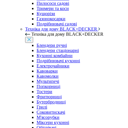
Пилососи садові
Тримери та коси
Кущорізи
Газонокосарки
Подрібнювачі садові
Техніка для дому BLACK+DECKER
Техніка для дому BLACK+DECKER
Блендери ручні
Блендери стаціонарні
Кухонні комбайни
Подрібнювачі кухонні
Електрочайники
Кавоварки
Кавомолки
Мультипечі
Попкорниці
Тостери
Фритюрниці
Бутербродниці
Грилі
Соковитискачі
М'ясорубки
Міксери кухонні
Обігрівачі