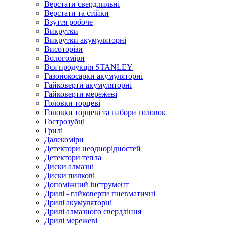
Верстати свердлильні
Верстати та стійки
Взуття робоче
Викрутки
Викрутки акумуляторні
Висоторізи
Вологоміри
Вся продукція STANLEY
Газонокосарки акумуляторні
Гайковерти акумуляторні
Гайковерти мережеві
Головки торцеві
Головки торцеві та набори головок
Гострозубці
Грилі
Далекоміри
Детектори неоднорідностей
Детектори тепла
Диски алмазні
Диски пилкові
Допоміжний інструмент
Дрилі - гайковерти пневматичні
Дрилі акумуляторні
Дрилі алмазного свердління
Дрилі мережеві