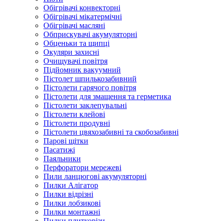
Обігрівачі конвекторні
Обігрівачі мікатермічні
Обігрівачі масляні
Обприскувачі акумуляторні
Обценьки та щипці
Окуляри захисні
Очищувачі повітря
Підйомник вакуумний
Пістолет шпилькозабивний
Пістолети гарячого повітря
Пістолети для змащення та герметика
Пістолети заклепувальні
Пістолети клейові
Пістолети продувні
Пістолети цвяхозабивні та скобозабивні
Парові щітки
Пасатижі
Паяльники
Перфоратори мережеві
Пили ланцюгові акумуляторні
Пилки Алігатор
Пилки відрізні
Пилки лобзикові
Пилки монтажні
Пилки плиткорізи