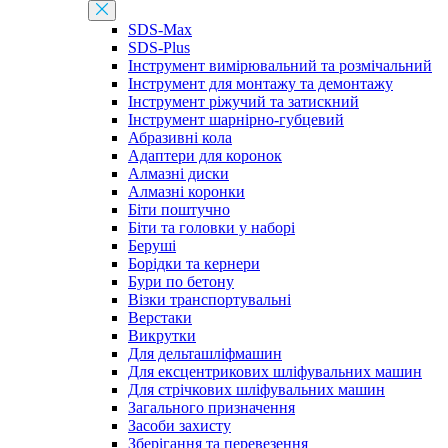
SDS-Max
SDS-Plus
Інструмент вимірювальний та розмічальний
Інструмент для монтажу та демонтажу
Інструмент ріжучий та затискний
Інструмент шарнірно-губцевий
Абразивні кола
Адаптери для коронок
Алмазні диски
Алмазні коронки
Біти поштучно
Біти та головки у наборі
Беруші
Борідки та кернери
Бури по бетону
Візки транспортувальні
Верстаки
Викрутки
Для дельташліфмашин
Для ексцентрикових шліфувальних машин
Для стрічкових шліфувальних машин
Загального призначення
Засоби захисту
Зберігання та перевезення