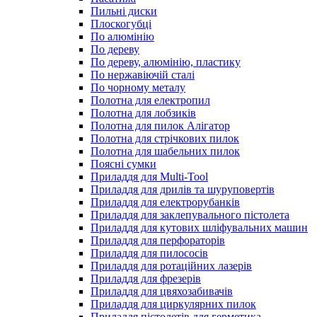
Пильні диски
Плоскогубці
По алюмінію
По дереву
По дереву, алюмінію, пластику
По нержавіючій сталі
По чорному металу
Полотна для електропил
Полотна для лобзиків
Полотна для пилок Алігатор
Полотна для стрічкових пилок
Полотна для шабельних пилок
Поясні сумки
Приладдя для Multi-Tool
Приладдя для дрилів та шуруповертів
Приладдя для електрорубанків
Приладдя для заклепувального пістолета
Приладдя для кутових шліфувальних машин
Приладдя для перфораторів
Приладдя для пилососів
Приладдя для ротаційних лазерів
Приладдя для фрезерів
Приладдя для цвяхозабивачів
Приладдя для циркулярних пилок
Приладдя пістолетів для герметика