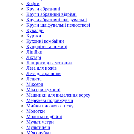
Кофти
Круги абразивні
Круги абразивні відрізні
Круги абразивні шліфувальні
Круги шліфувальні пелюсткові
Кувалди
Куртки
Кухонні комбайни
Кущорізи та ножиці
Лінійки
Ліхтарі
Ланцюги для мотопил
Леза для ножів
Леза для рашпіля
Лещата
Міксери
Міксери кухонні
Машинки для видалення ворсу
Мережеві подовжувачі
Мийки високого тиску
Молотки
Молотки відбійні
Мультиметри
Мультипечі
М’ясорубки