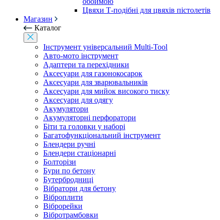
обоймою
Цвяхи Т-подібні для цвяхів пістолетів
Магазин
Каталог
Інструмент універсальний Multi-Tool
Авто-мото інструмент
Адаптери та перехідники
Аксесуари для газонокосарок
Аксесуари для зварювальників
Аксесуари для мийок високого тиску
Аксесуари для одягу
Акумулятори
Акумуляторні перфоратори
Біти та головки у наборі
Багатофункціональний інструмент
Блендери ручні
Блендери стаціонарні
Болторізи
Бури по бетону
Бутербродниці
Вібратори для бетону
Віброплити
Віброрейки
Вібротрамбовки