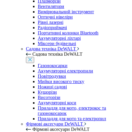
Плазморізи
Вентилятори
Вимірювальний інструмент
Оптичні нівеліри
Рівні лазерні
Радіоприймачі
Портативні колонки Bluetooth
Акумуляторні ліхтарі
Міксери будівельні
Садова техніка DeWALT
Садова техніка DeWALT
Газонокосарки
Акумуляторні електропили
Повітродувки
Мийки високого тиску
Ножиці садові
Кущорізи
Висоторізи
Акумуляторні коси
Приладдя для мото, електрокос та
газонокосарок
Приладдя для мото та електропил
Фірмові аксесуари DeWALT
Фірмові аксесуари DeWALT