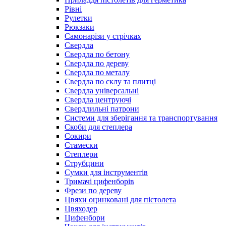
Рівні
Рулетки
Рюкзаки
Самонарізи у стрічках
Свердла
Свердла по бетону
Свердла по дереву
Свердла по металу
Свердла по склу та плитці
Свердла універсальні
Свердла центруючі
Свердлильні патрони
Системи для зберігання та транспортування
Скоби для степлера
Сокири
Стамески
Степлери
Струбцини
Сумки для інструментів
Тримачі цифенборів
Фрези по дереву
Цвяхи оцинковані для пістолета
Цвяходер
Цифенбори