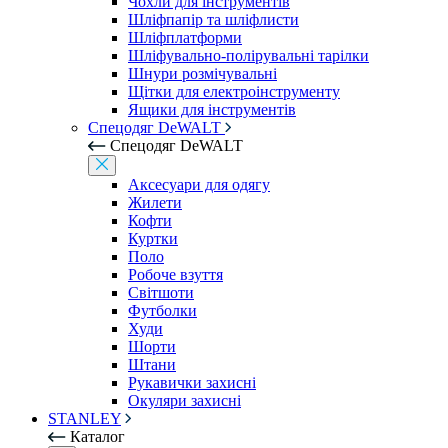
Чохли для інструментів
Шліфпапір та шліфлисти
Шліфплатформи
Шліфувально-полірувальні тарілки
Шнури розмічувальні
Щітки для електроінструменту
Ящики для інструментів
Спецодяг DeWALT
Спецодяг DeWALT
Аксесуари для одягу
Жилети
Кофти
Куртки
Поло
Робоче взуття
Світшоти
Футболки
Худи
Шорти
Штани
Рукавички захисні
Окуляри захисні
STANLEY
Каталог