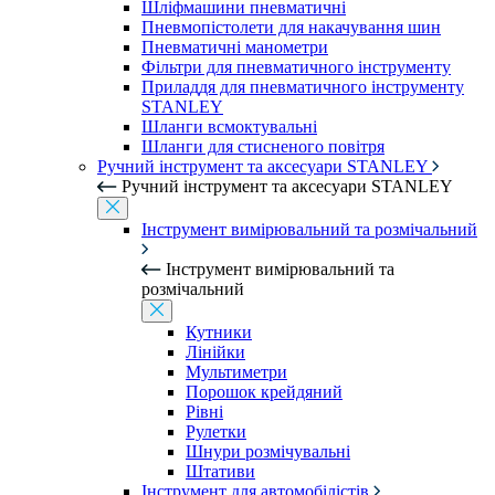
Шліфмашини пневматичні
Пневмопістолети для накачування шин
Пневматичні манометри
Фільтри для пневматичного інструменту
Приладдя для пневматичного інструменту
STANLEY
Шланги всмоктувальні
Шланги для стисненого повітря
Ручний інструмент та аксесуари STANLEY
Ручний інструмент та аксесуари STANLEY
Інструмент вимірювальний та розмічальний
Інструмент вимірювальний та
розмічальний
Кутники
Лінійки
Мультиметри
Порошок крейдяний
Рівні
Рулетки
Шнури розмічувальні
Штативи
Інструмент для автомобілістів