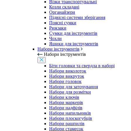
Візки транспортувальні
Козли складані
Органайзери
Підвісні системи зберігання
Поясні сумки
Рюкзаки
Сумки для інструментів
Чохли
Ящики для інструментів
Набори інструментів
Набори інструментів
Біти головки та свердла в наборі
Набори виколоток
Набори викруток
Набори головок
Набори для заточування
Набори для розмітки
Набори ключів
Набори маркерів
Набори надфілів
Набори напильників
Набори плоскогубців
Набори рашпилів
Набори стамесок