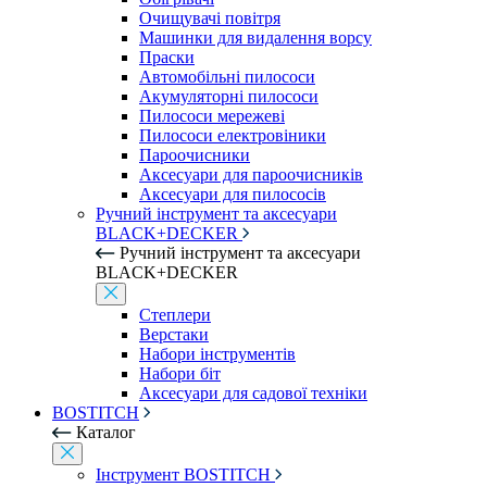
Очищувачі повітря
Машинки для видалення ворсу
Праски
Автомобільні пилососи
Акумуляторні пилососи
Пилососи мережеві
Пилососи електровіники
Пароочисники
Аксесуари для пароочисників
Аксесуари для пилососів
Ручний інструмент та аксесуари
BLACK+DECKER
Ручний інструмент та аксесуари
BLACK+DECKER
Степлери
Верстаки
Набори інструментів
Набори біт
Аксесуари для садової техніки
BOSTITCH
Каталог
Інструмент BOSTITCH