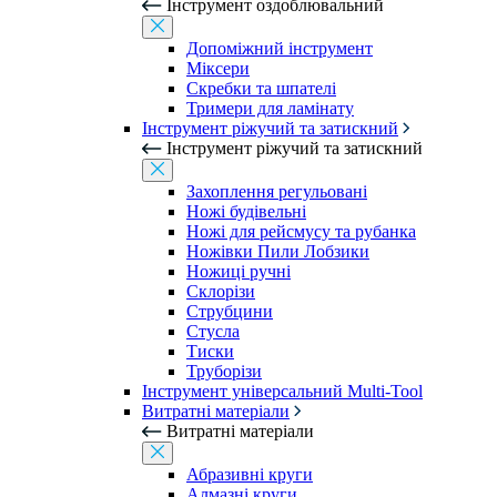
Інструмент оздоблювальний
Допоміжний інструмент
Міксери
Скребки та шпателі
Тримери для ламінату
Інструмент ріжучий та затискний
Інструмент ріжучий та затискний
Захоплення регульовані
Ножі будівельні
Ножі для рейсмусу та рубанка
Ножівки Пили Лобзики
Ножиці ручні
Склорізи
Струбцини
Стусла
Тиски
Труборізи
Інструмент універсальний Multi-Tool
Витратні матеріали
Витратні матеріали
Абразивні круги
Алмазні круги