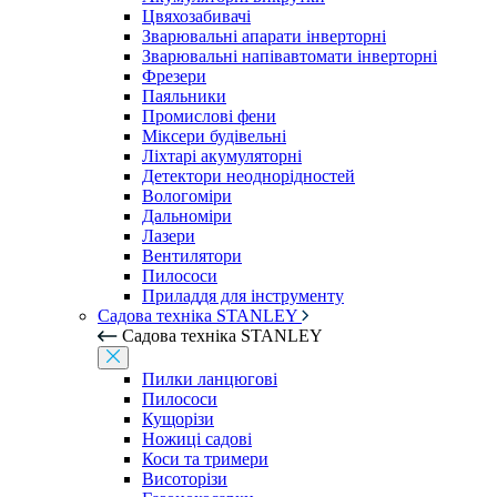
Цвяхозабивачі
Зварювальні апарати інверторні
Зварювальні напівавтомати інверторні
Фрезери
Паяльники
Промислові фени
Міксери будівельні
Ліхтарі акумуляторні
Детектори неоднорідностей
Вологоміри
Дальноміри
Лазери
Вентилятори
Пилососи
Приладдя для інструменту
Садова техніка STANLEY
Садова техніка STANLEY
Пилки ланцюгові
Пилососи
Кущорізи
Ножиці садові
Коси та тримери
Висоторізи