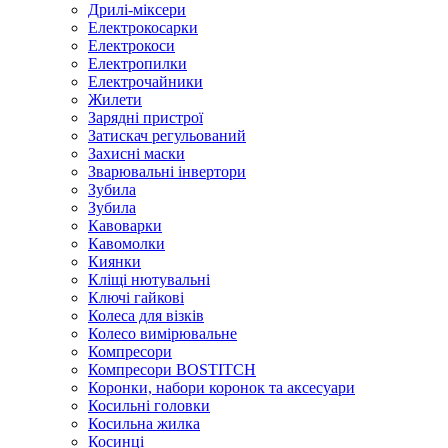
Дрилі-міксери
Електрокосарки
Електрокоси
Електропилки
Електрочайники
Жилети
Зарядні пристрої
Затискач регульований
Захисні маски
Зварювальні інвертори
Зубила
Зубила
Кавоварки
Кавомолки
Киянки
Кліщі нютувальні
Ключі гайкові
Колеса для візків
Колесо вимірювальне
Компресори
Компресори BOSTITCH
Коронки, набори коронок та аксесуари
Косильні головки
Косильна жилка
Косинці