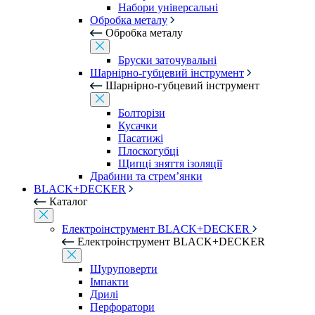
Набори універсальні
Обробка металу
Обробка металу
Бруски заточувальні
Шарнірно-губцевий інструмент
Шарнірно-губцевий інструмент
Болторізи
Кусачки
Пасатижі
Плоскогубці
Щипці зняття ізоляції
Драбини та стрем’янки
BLACK+DECKER
Каталог
Електроінструмент BLACK+DECKER
Електроінструмент BLACK+DECKER
Шуруповерти
Імпакти
Дрилі
Перфоратори