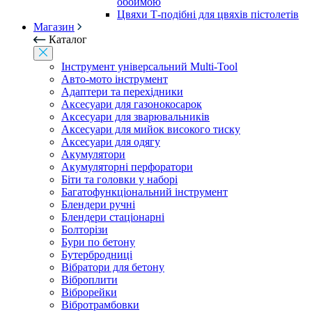
обоймою
Цвяхи Т-подібні для цвяхів пістолетів
Магазин
Каталог
Інструмент універсальний Multi-Tool
Авто-мото інструмент
Адаптери та перехідники
Аксесуари для газонокосарок
Аксесуари для зварювальників
Аксесуари для мийок високого тиску
Аксесуари для одягу
Акумулятори
Акумуляторні перфоратори
Біти та головки у наборі
Багатофункціональний інструмент
Блендери ручні
Блендери стаціонарні
Болторізи
Бури по бетону
Бутербродниці
Вібратори для бетону
Віброплити
Віброрейки
Вібротрамбовки