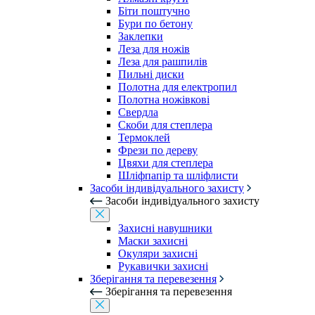
Біти поштучно
Бури по бетону
Заклепки
Леза для ножів
Леза для рашпилів
Пильні диски
Полотна для електропил
Полотна ножівкові
Свердла
Скоби для степлера
Термоклей
Фрези по дереву
Цвяхи для степлера
Шліфпапір та шліфлисти
Засоби індивідуального захисту
Засоби індивідуального захисту
Захисні навушники
Маски захисні
Окуляри захисні
Рукавички захисні
Зберігання та перевезення
Зберігання та перевезення