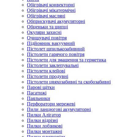
Обігрівачі конвекторні
Обігрівачі мікатермічні
Обігрівачі масляні
Обприскувачі акумуляторні
Обценьки та щипці
Окуляри захисні
Очищувачі повітря
Підйомник вакуумний
Пістолет шпилькозабивний
Пістолети гарячого повітря
Пістолети для змащення та герметика
Пістолети заклепувальні
Пістолети клейові
Пістолети продувні
Пістолети цвяхозабивні та скобозабивні
Парові щітки
Пасатижі
Паяльники
Перфоратори мережеві
Пили ланцюгові акумуляторні
Пилки Алігатор
Пилки відрізні
Пилки лобзикові
Пилки монтажні
Пилки плиткорізи