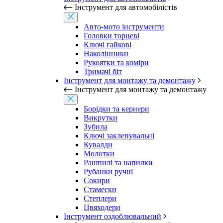
Інструмент для автомобілістів
Авто-мото інструменти
Головки торцеві
Ключі гайкові
Наколінники
Рукоятки та коміри
Тримачі біт
Інструмент для монтажу та демонтажу
Інструмент для монтажу та демонтажу
Борідки та кернери
Викрутки
Зубила
Ключі заклепувальні
Кувалди
Молотки
Рашпилі та напилки
Рубанки ручні
Сокири
Стамески
Степлери
Цвяходери
Інструмент оздоблювальний