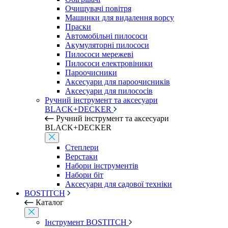
Очищувачі повітря
Машинки для видалення ворсу
Праски
Автомобільні пилососи
Акумуляторні пилососи
Пилососи мережеві
Пилососи електровіники
Пароочисники
Аксесуари для пароочисників
Аксесуари для пилососів
Ручний інструмент та аксесуари
BLACK+DECKER
Ручний інструмент та аксесуари
BLACK+DECKER
Степлери
Верстаки
Набори інструментів
Набори біт
Аксесуари для садової техніки
BOSTITCH
Каталог
Інструмент BOSTITCH