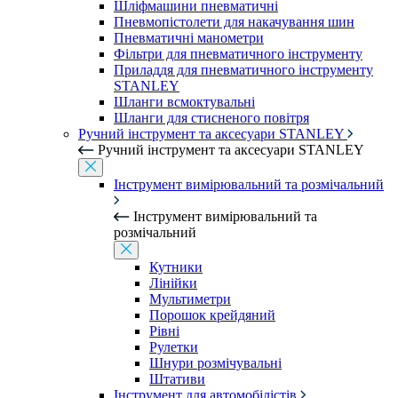
Шліфмашини пневматичні
Пневмопістолети для накачування шин
Пневматичні манометри
Фільтри для пневматичного інструменту
Приладдя для пневматичного інструменту
STANLEY
Шланги всмоктувальні
Шланги для стисненого повітря
Ручний інструмент та аксесуари STANLEY
Ручний інструмент та аксесуари STANLEY
Інструмент вимірювальний та розмічальний
Інструмент вимірювальний та
розмічальний
Кутники
Лінійки
Мультиметри
Порошок крейдяний
Рівні
Рулетки
Шнури розмічувальні
Штативи
Інструмент для автомобілістів