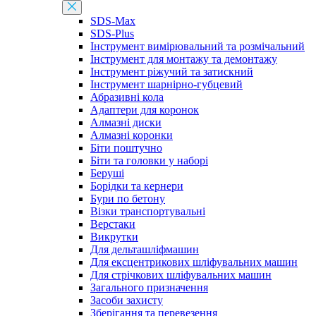
SDS-Max
SDS-Plus
Інструмент вимірювальний та розмічальний
Інструмент для монтажу та демонтажу
Інструмент ріжучий та затискний
Інструмент шарнірно-губцевий
Абразивні кола
Адаптери для коронок
Алмазні диски
Алмазні коронки
Біти поштучно
Біти та головки у наборі
Беруші
Борідки та кернери
Бури по бетону
Візки транспортувальні
Верстаки
Викрутки
Для дельташліфмашин
Для ексцентрикових шліфувальних машин
Для стрічкових шліфувальних машин
Загального призначення
Засоби захисту
Зберігання та перевезення