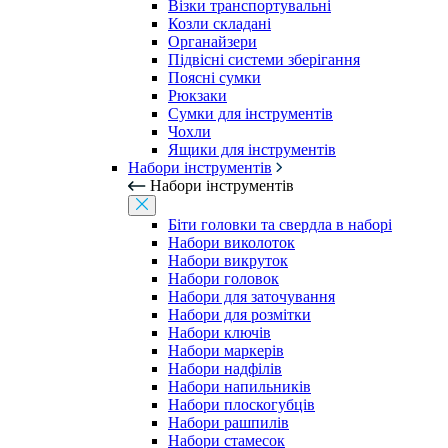
Візки транспортувальні
Козли складані
Органайзери
Підвісні системи зберігання
Поясні сумки
Рюкзаки
Сумки для інструментів
Чохли
Ящики для інструментів
Набори інструментів
Набори інструментів
Біти головки та свердла в наборі
Набори виколоток
Набори викруток
Набори головок
Набори для заточування
Набори для розмітки
Набори ключів
Набори маркерів
Набори надфілів
Набори напильників
Набори плоскогубців
Набори рашпилів
Набори стамесок