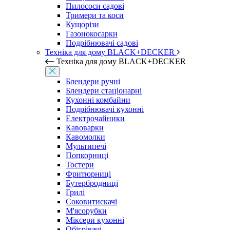
Пилососи садові
Тримери та коси
Кущорізи
Газонокосарки
Подрібнювачі садові
Техніка для дому BLACK+DECKER
Техніка для дому BLACK+DECKER
Блендери ручні
Блендери стаціонарні
Кухонні комбайни
Подрібнювачі кухонні
Електрочайники
Кавоварки
Кавомолки
Мультипечі
Попкорниці
Тостери
Фритюрниці
Бутербродниці
Грилі
Соковитискачі
М'ясорубки
Міксери кухонні
Обігрівачі