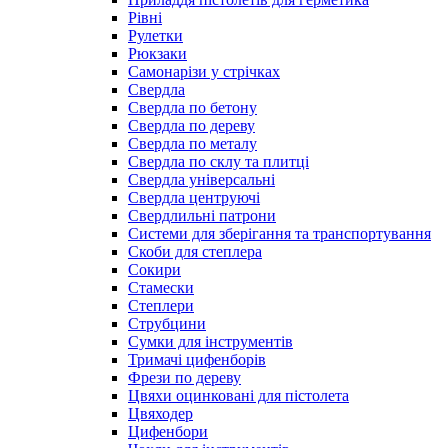
Рівні
Рулетки
Рюкзаки
Самонарізи у стрічках
Свердла
Свердла по бетону
Свердла по дереву
Свердла по металу
Свердла по склу та плитці
Свердла універсальні
Свердла центруючі
Свердлильні патрони
Системи для зберігання та транспортування
Скоби для степлера
Сокири
Стамески
Степлери
Струбцини
Сумки для інструментів
Тримачі цифенборів
Фрези по дереву
Цвяхи оцинковані для пістолета
Цвяходер
Цифенбори