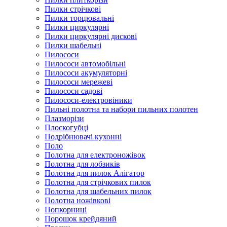
Пилки стрічкові
Пилки торцювальні
Пилки циркулярні
Пилки циркулярні дискові
Пилки шабельні
Пилососи
Пилососи автомобільні
Пилососи акумуляторні
Пилососи мережеві
Пилососи садові
Пилососи-електровіники
Пильні полотна та набори пильних полотен
Плазморізи
Плоскогубці
Подрібнювачі кухонні
Поло
Полотна для електроножівок
Полотна для лобзиків
Полотна для пилок Алігатор
Полотна для стрічкових пилок
Полотна для шабельних пилок
Полотна ножівкові
Попкорниці
Порошок крейдяний