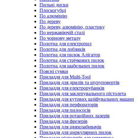
Пильні диски
Плоскогубці
По алюмінію
По дереву
По дереву, алюмінію, пластику
По нержавіючій сталі
По чорному металу
Полотна для електропил
Полотна для лобзиків
Полотна для пилок Алігатор
Полотна для стрічкових пилок
Полотна для шабельних пилок
Поясні сумки
Приладдя для Multi-Tool
Приладдя для дрилів та шуруповертів
Приладдя для електрорубанків
Приладдя для заклепувального пістолета
Приладдя для кутових шліфувальних машин
Приладдя для перфораторів
Приладдя для пилососів
Приладдя для ротаційних лазерів
Приладдя для фрезерів
Приладдя для цвяхозабивачів
Приладдя для циркулярних пилок
Приладдя пістолетів для герметика