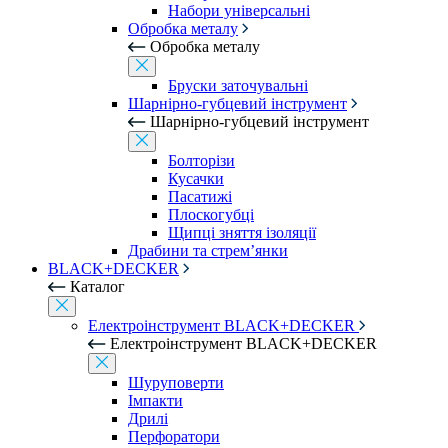
Набори універсальні
Обробка металу
Обробка металу
Бруски заточувальні
Шарнірно-губцевий інструмент
Шарнірно-губцевий інструмент
Болторізи
Кусачки
Пасатижі
Плоскогубці
Щипці зняття ізоляції
Драбини та стрем’янки
BLACK+DECKER
Каталог
Електроінструмент BLACK+DECKER
Електроінструмент BLACK+DECKER
Шуруповерти
Імпакти
Дрилі
Перфоратори