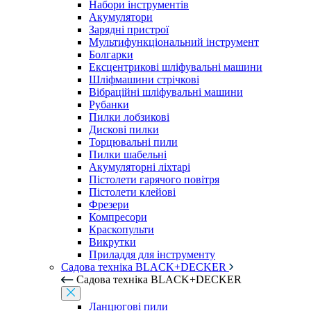
Набори інструментів
Акумулятори
Зарядні пристрої
Мультифункціональний інструмент
Болгарки
Ексцентрикові шліфувальні машини
Шліфмашини стрічкові
Вібраційні шліфувальні машини
Рубанки
Пилки лобзикові
Дискові пилки
Торцювальні пили
Пилки шабельні
Акумуляторні ліхтарі
Пістолети гарячого повітря
Пістолети клейові
Фрезери
Компресори
Краскопульти
Викрутки
Приладдя для інструменту
Садова техніка BLACK+DECKER
Садова техніка BLACK+DECKER
Ланцюгові пили