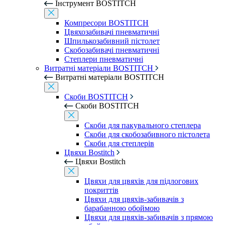
Інструмент BOSTITCH
Компресори BOSTITCH
Цвяхозабивачі пневматичні
Шпилькозабивний пістолет
Скобозабивачі пневматичні
Степлери пневматичні
Витратні матеріали BOSTITCH
Витратні матеріали BOSTITCH
Скоби BOSTITCH
Скоби BOSTITCH
Скоби для пакувального степлера
Скоби для скобозабивного пістолета
Скоби для степлерів
Цвяхи Bostitch
Цвяхи Bostitch
Цвяхи для цвяхів для підлогових
покриттів
Цвяхи для цвяхів-забивачів з
барабанною обоймою
Цвяхи для цвяхів-забивачів з прямою