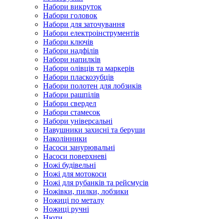
Набори викруток
Набори головок
Набори для заточування
Набори електроінструментів
Набори ключів
Набори надфілів
Набори напилків
Набори олівців та маркерів
Набори пласкозубців
Набори полотен для лобзиків
Набори рашпілів
Набори свердел
Набори стамесок
Набори універсальні
Навушники захисні та беруши
Наколінники
Насоси занурювальні
Насоси поверхневі
Ножі будівельні
Ножі для мотокоси
Ножі для рубанків та рейсмусів
Ножівки, пилки, лобзики
Ножиці по металу
Ножиці ручні
Нюти