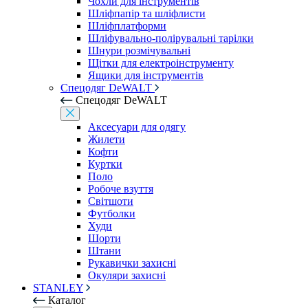
Чохли для інструментів
Шліфпапір та шліфлисти
Шліфплатформи
Шліфувально-полірувальні тарілки
Шнури розмічувальні
Щітки для електроінструменту
Ящики для інструментів
Спецодяг DeWALT
Спецодяг DeWALT
Аксесуари для одягу
Жилети
Кофти
Куртки
Поло
Робоче взуття
Світшоти
Футболки
Худи
Шорти
Штани
Рукавички захисні
Окуляри захисні
STANLEY
Каталог