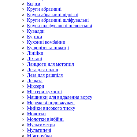
Кофти
Круги абразивні
Круги абразивні відрізні
Круги абразивні шліфувальні
Круги шліфувальні пелюсткові
Кувалди
Куртки
Кухонні комбайни
Кущорізи та ножиці
Лінійки
Ліхтарі
Ланцюги для мотопил
Леза для ножів
Леза для рашпіля
Лещата
Міксери
Міксери кухонні
Машинки для видалення ворсу
Мережеві подовжувачі
Мийки високого тиску
Молотки
Молотки відбійні
Мультиметри
Мультипечі
М’ясорубки