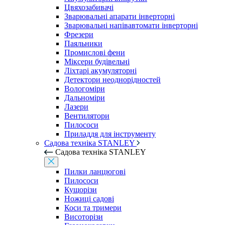
Цвяхозабивачі
Зварювальні апарати інверторні
Зварювальні напівавтомати інверторні
Фрезери
Паяльники
Промислові фени
Міксери будівельні
Ліхтарі акумуляторні
Детектори неоднорідностей
Вологоміри
Дальноміри
Лазери
Вентилятори
Пилососи
Приладдя для інструменту
Садова техніка STANLEY
Садова техніка STANLEY
Пилки ланцюгові
Пилососи
Кущорізи
Ножиці садові
Коси та тримери
Висоторізи