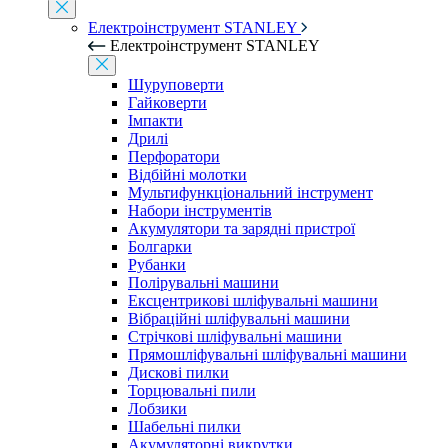
Електроінструмент STANLEY
Електроінструмент STANLEY
Шуруповерти
Гайковерти
Імпакти
Дрилі
Перфоратори
Відбійні молотки
Мультифункціональний інструмент
Набори інструментів
Акумулятори та зарядні пристрої
Болгарки
Рубанки
Полірувальні машини
Ексцентрикові шліфувальні машини
Вібраційні шліфувальні машини
Стрічкові шліфувальні машини
Прямошліфувальні шліфувальні машини
Дискові пилки
Торцювальні пили
Лобзики
Шабельні пилки
Акумуляторні викрутки