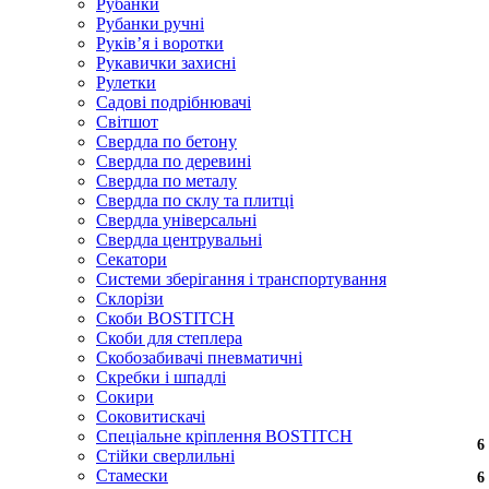
Рубанки
Рубанки ручні
Руківʼя і воротки
Рукавички захисні
Рулетки
Садові подрібнювачі
Світшот
Свердла по бетону
Свердла по деревині
Свердла по металу
Свердла по склу та плитці
Свердла універсальні
Свердла центрувальні
Секатори
Системи зберігання і транспортування
Склорізи
Скоби BOSTITCH
Скоби для степлера
Скобозабивачі пневматичні
Скребки і шпадлі
Сокири
Соковитискачі
Спеціальне кріплення BOSTITCH
6
6
6
6
6
Стійки сверлильні
Стамески
6
6
6
6
6