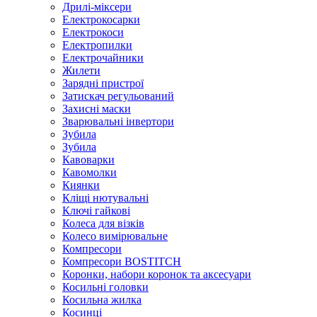
Дрилі-міксери
Електрокосарки
Електрокоси
Електропилки
Електрочайники
Жилети
Зарядні пристрої
Затискач регульований
Захисні маски
Зварювальні інвертори
Зубила
Зубила
Кавоварки
Кавомолки
Киянки
Кліщі нютувальні
Ключі гайкові
Колеса для візків
Колесо вимірювальне
Компресори
Компресори BOSTITCH
Коронки, набори коронок та аксесуари
Косильні головки
Косильна жилка
Косинці