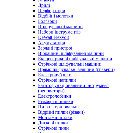
Дрилі
Перфоратори
Відбійні молотки
Болгарки
Полірувальні машини
Набори інструментів
DeWalt Flexvolt
Акумулятори
Зарядні пристрої
Вібраційні шліфувальні машини
Ексцентрикові шліфувальні машини
Стрічкові шліфувальні машини
Прямошліфувальні машини (гравери)
Електрорубанки
Стрічкові напилки
Багатофункціональний інструмент
(реноватори)
Електролобзики
Різьбярі шпильки
Пилки торцювальні
Відрізні пилки (різаки)
Монтажні пилки
Дискові пилки
Стрічкові пили