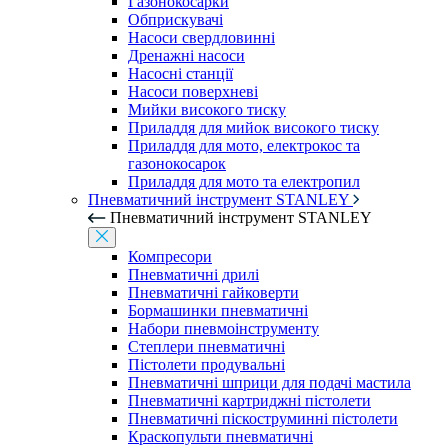
Газонокосарки
Обприскувачі
Насоси свердловинні
Дренажні насоси
Насосні станції
Насоси поверхневі
Мийки високого тиску
Приладдя для мийок високого тиску
Приладдя для мото, електрокос та
газонокосарок
Приладдя для мото та електропил
Пневматичний інструмент STANLEY
Пневматичний інструмент STANLEY
Компресори
Пневматичні дрилі
Пневматичні гайковерти
Бормашинки пневматичні
Набори пневмоінструменту
Степлери пневматичні
Пістолети продувальні
Пневматичні шприци для подачі мастила
Пневматичні картриджні пістолети
Пневматичні піскоструминні пістолети
Краскопульти пневматичні