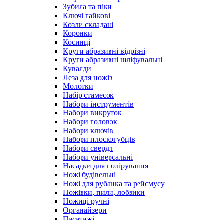
Зубила та піки
Ключі гайкові
Козли складані
Коронки
Косинці
Круги абразивні відрізні
Круги абразивні шліфувальні
Кувалди
Леза для ножів
Молотки
Набір стамесок
Набори інструментів
Набори викруток
Набори головок
Набори ключів
Набори плоскогубців
Набори свердл
Набори універсальні
Насадки для полірування
Ножі будівельні
Ножі для рубанка та рейсмусу
Ножівки, пили, лобзики
Ножиці ручні
Органайзери
Пасатижі