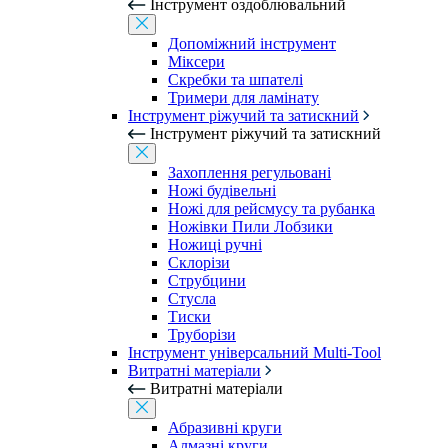
Інструмент оздоблювальний
Допоміжний інструмент
Міксери
Скребки та шпателі
Тримери для ламінату
Інструмент ріжучий та затискний
Інструмент ріжучий та затискний
Захоплення регульовані
Ножі будівельні
Ножі для рейсмусу та рубанка
Ножівки Пили Лобзики
Ножиці ручні
Склорізи
Струбцини
Стусла
Тиски
Труборізи
Інструмент універсальний Multi-Tool
Витратні матеріали
Витратні матеріали
Абразивні круги
Алмазні круги