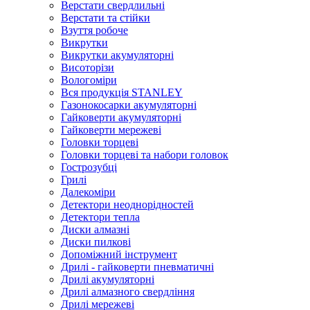
Верстати свердлильні
Верстати та стійки
Взуття робоче
Викрутки
Викрутки акумуляторні
Висоторізи
Вологоміри
Вся продукція STANLEY
Газонокосарки акумуляторні
Гайковерти акумуляторні
Гайковерти мережеві
Головки торцеві
Головки торцеві та набори головок
Гострозубці
Грилі
Далекоміри
Детектори неоднорідностей
Детектори тепла
Диски алмазні
Диски пилкові
Допоміжний інструмент
Дрилі - гайковерти пневматичні
Дрилі акумуляторні
Дрилі алмазного свердління
Дрилі мережеві