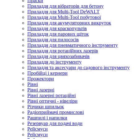
Праски
Приладдя для вібраторів для бетону
Приладдя для Multi-Tool DeWALT
Приладдя для Multi-Tool побутової
Приладдя для акумуляторних викруток
Приладдя для краскопультів
Приладдя для парових щіток
Приладдя для пилососів
Приладдя для пневматичного інструменту
Приладдя для ротаційних лазерів
Приладдя для цвяхозабивачів
Приладдя до інструменту
Приладдя та аксесуари до садового інструменту
Пробійці і кернери
Прожектори
Рівні
Рівні лазерні
Рівні лазерні ротаційні
Рівні оптичні - нівеліри
Різчики шпильок
Радіоприймачі промислові
Рашпилі і напилки
Резервуар для подачі води
Рейсмуси
Рейсмуси