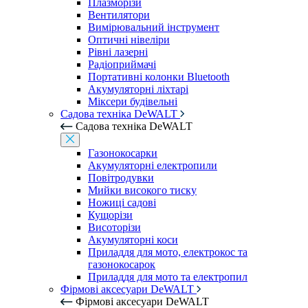
Плазморізи
Вентилятори
Вимірювальний інструмент
Оптичні нівеліри
Рівні лазерні
Радіоприймачі
Портативні колонки Bluetooth
Акумуляторні ліхтарі
Міксери будівельні
Садова техніка DeWALT
Садова техніка DeWALT
Газонокосарки
Акумуляторні електропили
Повітродувки
Мийки високого тиску
Ножиці садові
Кущорізи
Висоторізи
Акумуляторні коси
Приладдя для мото, електрокос та
газонокосарок
Приладдя для мото та електропил
Фірмові аксесуари DeWALT
Фірмові аксесуари DeWALT