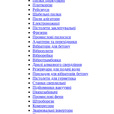
Пилки циркулярні
Плиткорізи
Рейсмуси
Шабельні пилки
Пили алігатори
Електроножиці
Пістолети заклепувальні
Фрезери
Промислові пилососи
Адаптери та перехідники
Вібратори для бетону
Віброплити
Віброрейки
Вібротрамбовки
Дрилі алмазного свердління
Резервуари для подачі води
Приладдя для вібраторів бетону
Пістолети для герметика
Станки сверлильні
Підйомники вакуумні
Цвяхозабивачі
Промислові фени
Штроборези
Компресори
Зварювальні інвертори