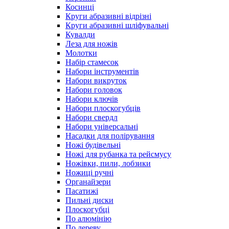
Косинці
Круги абразивні відрізні
Круги абразивні шліфувальні
Кувалди
Леза для ножів
Молотки
Набір стамесок
Набори інструментів
Набори викруток
Набори головок
Набори ключів
Набори плоскогубців
Набори свердл
Набори універсальні
Насадки для полірування
Ножі будівельні
Ножі для рубанка та рейсмусу
Ножівки, пили, лобзики
Ножиці ручні
Органайзери
Пасатижі
Пильні диски
Плоскогубці
По алюмінію
По дереву