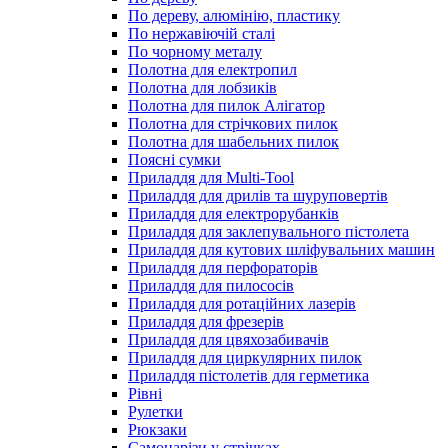
По дереву, алюмінію, пластику
По нержавіючій сталі
По чорному металу
Полотна для електропил
Полотна для лобзиків
Полотна для пилок Алігатор
Полотна для стрічкових пилок
Полотна для шабельних пилок
Поясні сумки
Приладдя для Multi-Tool
Приладдя для дрилів та шуруповертів
Приладдя для електрорубанків
Приладдя для заклепувального пістолета
Приладдя для кутових шліфувальних машин
Приладдя для перфораторів
Приладдя для пилососів
Приладдя для ротаційних лазерів
Приладдя для фрезерів
Приладдя для цвяхозабивачів
Приладдя для циркулярних пилок
Приладдя пістолетів для герметика
Рівні
Рулетки
Рюкзаки
Самонарізи у стрічках