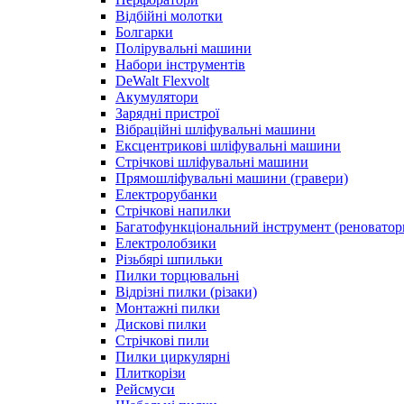
Відбійні молотки
Болгарки
Полірувальні машини
Набори інструментів
DeWalt Flexvolt
Акумулятори
Зарядні пристрої
Вібраційні шліфувальні машини
Ексцентрикові шліфувальні машини
Стрічкові шліфувальні машини
Прямошліфувальні машини (гравери)
Електрорубанки
Стрічкові напилки
Багатофункціональний інструмент (реноватор
Електролобзики
Різьбярі шпильки
Пилки торцювальні
Відрізні пилки (різаки)
Монтажні пилки
Дискові пилки
Стрічкові пили
Пилки циркулярні
Плиткорізи
Рейсмуси