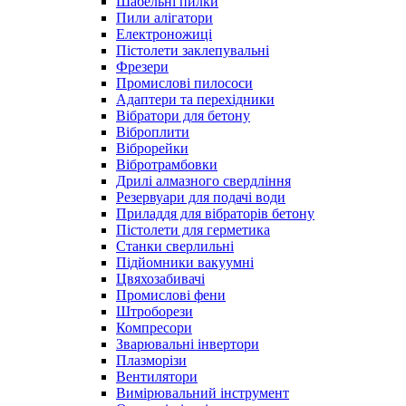
Шабельні пилки
Пили алігатори
Електроножиці
Пістолети заклепувальні
Фрезери
Промислові пилососи
Адаптери та перехідники
Вібратори для бетону
Віброплити
Віброрейки
Вібротрамбовки
Дрилі алмазного свердління
Резервуари для подачі води
Приладдя для вібраторів бетону
Пістолети для герметика
Станки сверлильні
Підйомники вакуумні
Цвяхозабивачі
Промислові фени
Штроборези
Компресори
Зварювальні інвертори
Плазморізи
Вентилятори
Вимірювальний інструмент