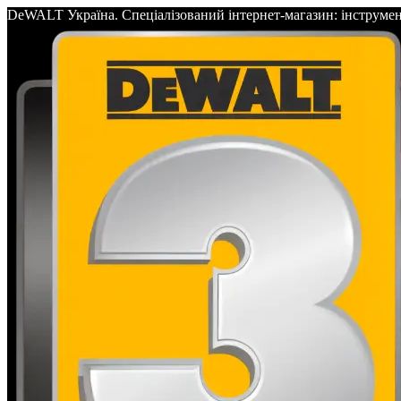
DeWALT Україна. Спеціалізований інтернет-магазин: інс