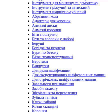
Інструмент для монтажу та демонтажу
Інструмент ріжучий та затискний
Інструмент шарнірно-губцевий
Абразивні кола
Адаптери для коронок
Алмазні диски
Алмазні коронки
Біти поштучно
Біти та головки у наборі
Беруші
Борідки та кернери
Бури по бетону
Візки транспортувальні
Верстаки
Викрутки
Для дельташліфмашин
Для ексцентрикових шліфувальних машин
Для стрічкових шліфувальних машин
Загального призначення
Засоби захисту
Зберігання та перевезення
Зубила та піки
Ключі гайкові
Козли складані
Коронки