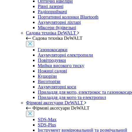
Оптичні нівеліри
Рівні лазерні
Радіоприймачі
Портативні колонки Bluetooth
Акумуляторні ліхтарі
Міксери будівельні
Садова техніка DeWALT
Садова техніка DeWALT
Газонокосарки
Акумуляторні електропили
Повітродувки
Мийки високого тиску
Ножиці садові
Кущорізи
Висоторізи
Акумуляторні коси
Приладдя для мото, електрокос та газонокосар
Приладдя для мото та електропил
Фірмові аксесуари DeWALT
Фірмові аксесуари DeWALT
SDS-Max
SDS-Plus
Інструмент вимірювальний та розмічальний