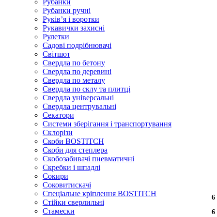
Рубанки
Рубанки ручні
Руківʼя і воротки
Рукавички захисні
Рулетки
Садові подрібнювачі
Світшот
Свердла по бетону
Свердла по деревині
Свердла по металу
Свердла по склу та плитці
Свердла універсальні
Свердла центрувальні
Секатори
Системи зберігання і транспортування
Склорізи
Скоби BOSTITCH
Скоби для степлера
Скобозабивачі пневматичні
Скребки і шпадлі
Сокири
Соковитискачі
Спеціальне кріплення BOSTITCH
6
6
6
6
Стійки сверлильні
Стамески
6
6
6
6