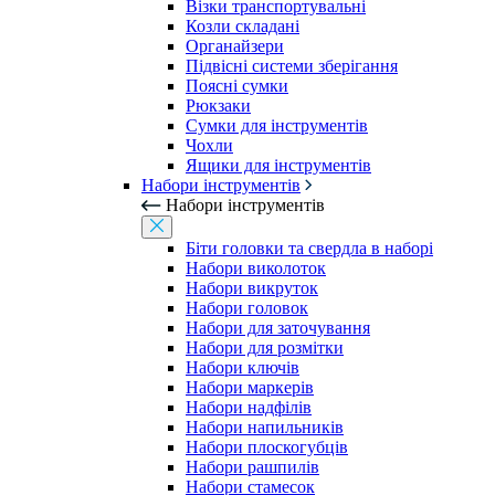
Візки транспортувальні
Козли складані
Органайзери
Підвісні системи зберігання
Поясні сумки
Рюкзаки
Сумки для інструментів
Чохли
Ящики для інструментів
Набори інструментів
Набори інструментів
Біти головки та свердла в наборі
Набори виколоток
Набори викруток
Набори головок
Набори для заточування
Набори для розмітки
Набори ключів
Набори маркерів
Набори надфілів
Набори напильників
Набори плоскогубців
Набори рашпилів
Набори стамесок