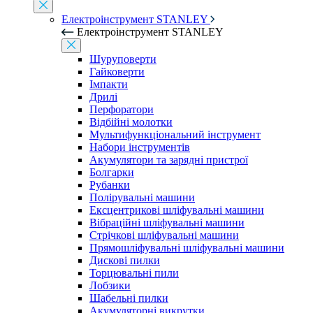
Електроінструмент STANLEY
Електроінструмент STANLEY
Шуруповерти
Гайковерти
Імпакти
Дрилі
Перфоратори
Відбійні молотки
Мультифункціональний інструмент
Набори інструментів
Акумулятори та зарядні пристрої
Болгарки
Рубанки
Полірувальні машини
Ексцентрикові шліфувальні машини
Вібраційні шліфувальні машини
Стрічкові шліфувальні машини
Прямошліфувальні шліфувальні машини
Дискові пилки
Торцювальні пили
Лобзики
Шабельні пилки
Акумуляторні викрутки