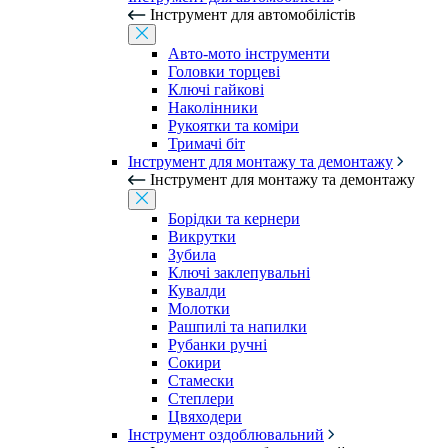
Інструмент для автомобілістів
Авто-мото інструменти
Головки торцеві
Ключі гайкові
Наколінники
Рукоятки та коміри
Тримачі біт
Інструмент для монтажу та демонтажу
Інструмент для монтажу та демонтажу
Борідки та кернери
Викрутки
Зубила
Ключі заклепувальні
Кувалди
Молотки
Рашпилі та напилки
Рубанки ручні
Сокири
Стамески
Степлери
Цвяходери
Інструмент оздоблювальний