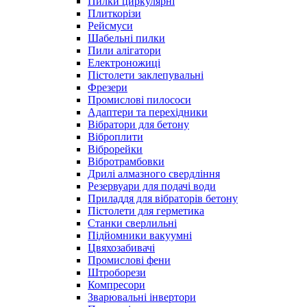
Пилки циркулярні
Плиткорізи
Рейсмуси
Шабельні пилки
Пили алігатори
Електроножиці
Пістолети заклепувальні
Фрезери
Промислові пилососи
Адаптери та перехідники
Вібратори для бетону
Віброплити
Віброрейки
Вібротрамбовки
Дрилі алмазного свердління
Резервуари для подачі води
Приладдя для вібраторів бетону
Пістолети для герметика
Станки сверлильні
Підйомники вакуумні
Цвяхозабивачі
Промислові фени
Штроборези
Компресори
Зварювальні інвертори