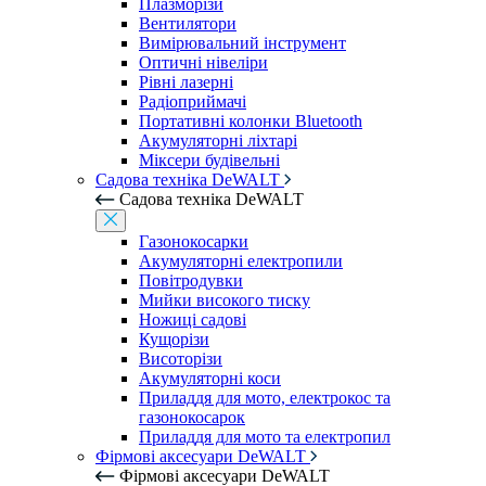
Плазморізи
Вентилятори
Вимірювальний інструмент
Оптичні нівеліри
Рівні лазерні
Радіоприймачі
Портативні колонки Bluetooth
Акумуляторні ліхтарі
Міксери будівельні
Садова техніка DeWALT
Садова техніка DeWALT
Газонокосарки
Акумуляторні електропили
Повітродувки
Мийки високого тиску
Ножиці садові
Кущорізи
Висоторізи
Акумуляторні коси
Приладдя для мото, електрокос та
газонокосарок
Приладдя для мото та електропил
Фірмові аксесуари DeWALT
Фірмові аксесуари DeWALT