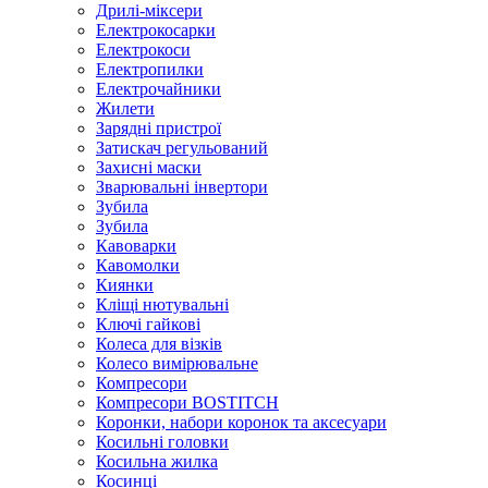
Дрилі-міксери
Електрокосарки
Електрокоси
Електропилки
Електрочайники
Жилети
Зарядні пристрої
Затискач регульований
Захисні маски
Зварювальні інвертори
Зубила
Зубила
Кавоварки
Кавомолки
Киянки
Кліщі нютувальні
Ключі гайкові
Колеса для візків
Колесо вимірювальне
Компресори
Компресори BOSTITCH
Коронки, набори коронок та аксесуари
Косильні головки
Косильна жилка
Косинці