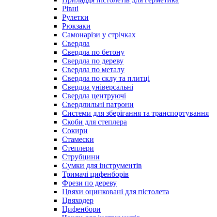
Рівні
Рулетки
Рюкзаки
Самонарізи у стрічках
Свердла
Свердла по бетону
Свердла по дереву
Свердла по металу
Свердла по склу та плитці
Свердла універсальні
Свердла центруючі
Свердлильні патрони
Системи для зберігання та транспортування
Скоби для степлера
Сокири
Стамески
Степлери
Струбцини
Сумки для інструментів
Тримачі цифенборів
Фрези по дереву
Цвяхи оцинковані для пістолета
Цвяходер
Цифенбори