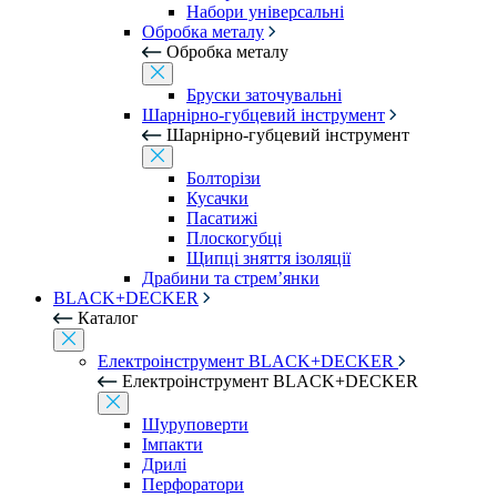
Набори універсальні
Обробка металу
Обробка металу
Бруски заточувальні
Шарнірно-губцевий інструмент
Шарнірно-губцевий інструмент
Болторізи
Кусачки
Пасатижі
Плоскогубці
Щипці зняття ізоляції
Драбини та стрем’янки
BLACK+DECKER
Каталог
Електроінструмент BLACK+DECKER
Електроінструмент BLACK+DECKER
Шуруповерти
Імпакти
Дрилі
Перфоратори