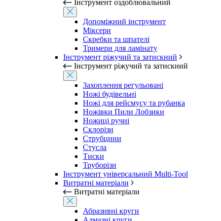
Інструмент оздоблювальний
Допоміжний інструмент
Міксери
Скребки та шпателі
Тримери для ламінату
Інструмент ріжучий та затискний
Інструмент ріжучий та затискний
Захоплення регульовані
Ножі будівельні
Ножі для рейсмусу та рубанка
Ножівки Пили Лобзики
Ножиці ручні
Склорізи
Струбцини
Стусла
Тиски
Труборізи
Інструмент універсальний Multi-Tool
Витратні матеріали
Витратні матеріали
Абразивні круги
Алмазні круги