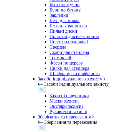
Біти поштучно
Бури по бетону
Заклепки
Леза для ножів
Леза для рашпилів
Пильні диски
Полотна для електропил
Полотна ножівкові
Свердла
Скоби для степлера
Термоклей
Фрези по дереву
Цвяхи для степлера
Шліфпапір та шліфлисти
Засоби індивідуального захисту
Засоби індивідуального захисту
Захисні навушники
Маски захисні
Окуляри захисні
Рукавички захисні
Зберігання та перевезення
Зберігання та перевезення