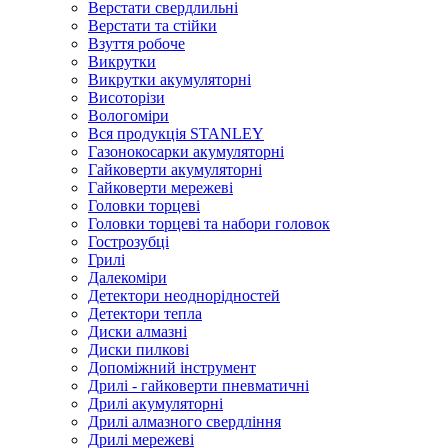
Верстати свердлильні
Верстати та стійки
Взуття робоче
Викрутки
Викрутки акумуляторні
Висоторізи
Вологоміри
Вся продукція STANLEY
Газонокосарки акумуляторні
Гайковерти акумуляторні
Гайковерти мережеві
Головки торцеві
Головки торцеві та набори головок
Гострозубці
Грилі
Далекоміри
Детектори неоднорідностей
Детектори тепла
Диски алмазні
Диски пилкові
Допоміжний інструмент
Дрилі - гайковерти пневматичні
Дрилі акумуляторні
Дрилі алмазного свердління
Дрилі мережеві