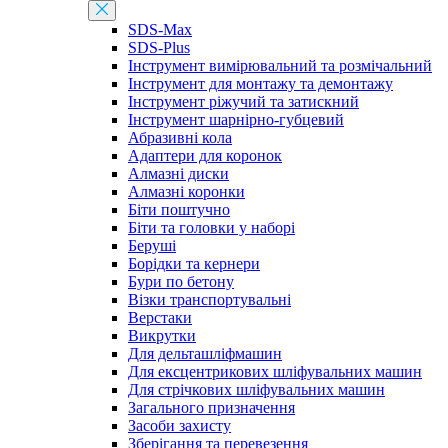
SDS-Max
SDS-Plus
Інструмент вимірювальний та розмічальний
Інструмент для монтажу та демонтажу
Інструмент ріжучий та затискний
Інструмент шарнірно-губцевий
Абразивні кола
Адаптери для коронок
Алмазні диски
Алмазні коронки
Біти поштучно
Біти та головки у наборі
Беруші
Борідки та кернери
Бури по бетону
Візки транспортувальні
Верстаки
Викрутки
Для дельташліфмашин
Для ексцентрикових шліфувальних машин
Для стрічкових шліфувальних машин
Загального призначення
Засоби захисту
Зберігання та перевезення