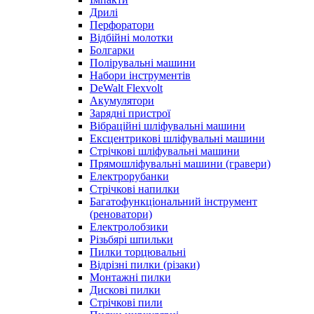
Дрилі
Перфоратори
Відбійні молотки
Болгарки
Полірувальні машини
Набори інструментів
DeWalt Flexvolt
Акумулятори
Зарядні пристрої
Вібраційні шліфувальні машини
Ексцентрикові шліфувальні машини
Стрічкові шліфувальні машини
Прямошліфувальні машини (гравери)
Електрорубанки
Стрічкові напилки
Багатофункціональний інструмент
(реноватори)
Електролобзики
Різьбярі шпильки
Пилки торцювальні
Відрізні пилки (різаки)
Монтажні пилки
Дискові пилки
Стрічкові пили