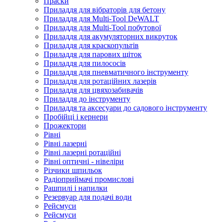
Праски
Приладдя для вібраторів для бетону
Приладдя для Multi-Tool DeWALT
Приладдя для Multi-Tool побутової
Приладдя для акумуляторних викруток
Приладдя для краскопультів
Приладдя для парових щіток
Приладдя для пилососів
Приладдя для пневматичного інструменту
Приладдя для ротаційних лазерів
Приладдя для цвяхозабивачів
Приладдя до інструменту
Приладдя та аксесуари до садового інструменту
Пробійці і кернери
Прожектори
Рівні
Рівні лазерні
Рівні лазерні ротаційні
Рівні оптичні - нівеліри
Різчики шпильок
Радіоприймачі промислові
Рашпилі і напилки
Резервуар для подачі води
Рейсмуси
Рейсмуси