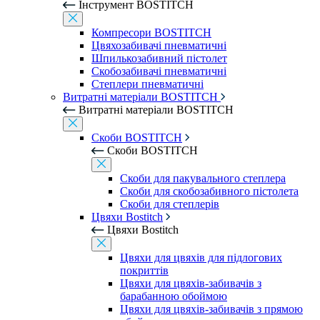
Інструмент BOSTITCH
Компресори BOSTITCH
Цвяхозабивачі пневматичні
Шпилькозабивний пістолет
Скобозабивачі пневматичні
Степлери пневматичні
Витратні матеріали BOSTITCH
Витратні матеріали BOSTITCH
Скоби BOSTITCH
Скоби BOSTITCH
Скоби для пакувального степлера
Скоби для скобозабивного пістолета
Скоби для степлерів
Цвяхи Bostitch
Цвяхи Bostitch
Цвяхи для цвяхів для підлогових
покриттів
Цвяхи для цвяхів-забивачів з
барабанною обоймою
Цвяхи для цвяхів-забивачів з прямою