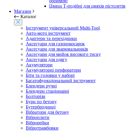
обоймою
Цвяхи Т-подібні для цвяхів пістолетів
Магазин
Каталог
Інструмент універсальний Multi-Tool
Авто-мото інструмент
Адаптери та перехідники
Аксесуари для газонокосарок
Аксесуари для зварювальників
Аксесуари для мийок високого тиску
Аксесуари для одягу
Акумулятори
Акумуляторні перфоратори
Біти та головки у наборі
Багатофункціональний інструмент
Блендери ручні
Блендери стаціонарні
Болторізи
Бури по бетону
Бутербродниці
Вібратори для бетону
Віброплити
Віброрейки
Вібротрамбовки