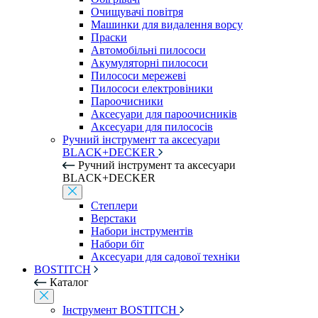
Очищувачі повітря
Машинки для видалення ворсу
Праски
Автомобільні пилососи
Акумуляторні пилососи
Пилососи мережеві
Пилососи електровіники
Пароочисники
Аксесуари для пароочисників
Аксесуари для пилососів
Ручний інструмент та аксесуари
BLACK+DECKER
Ручний інструмент та аксесуари
BLACK+DECKER
Степлери
Верстаки
Набори інструментів
Набори біт
Аксесуари для садової техніки
BOSTITCH
Каталог
Інструмент BOSTITCH