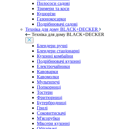
Пилососи садові
Тримери та коси
Кущорізи
Газонокосарки
Подрібнювачі садові
Техніка для дому BLACK+DECKER
Техніка для дому BLACK+DECKER
Блендери ручні
Блендери стаціонарні
Кухонні комбайни
Подрібнювачі кухонні
Електрочайники
Кавоварки
Кавомолки
Мультипечі
Попкорниці
Тостери
Фритюрниці
Бутербродниці
Грилі
Соковитискачі
М'ясорубки
Міксери кухонні
Обігрівачі