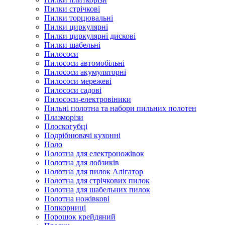
Пилки стрічкові
Пилки торцювальні
Пилки циркулярні
Пилки циркулярні дискові
Пилки шабельні
Пилососи
Пилососи автомобільні
Пилососи акумуляторні
Пилососи мережеві
Пилососи садові
Пилососи-електровіники
Пильні полотна та набори пильних полотен
Плазморізи
Плоскогубці
Подрібнювачі кухонні
Поло
Полотна для електроножівок
Полотна для лобзиків
Полотна для пилок Алігатор
Полотна для стрічкових пилок
Полотна для шабельних пилок
Полотна ножівкові
Попкорниці
Порошок крейдяний