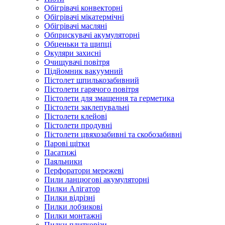
Обігрівачі конвекторні
Обігрівачі мікатермічні
Обігрівачі масляні
Обприскувачі акумуляторні
Обценьки та щипці
Окуляри захисні
Очищувачі повітря
Підйомник вакуумний
Пістолет шпилькозабивний
Пістолети гарячого повітря
Пістолети для змащення та герметика
Пістолети заклепувальні
Пістолети клейові
Пістолети продувні
Пістолети цвяхозабивні та скобозабивні
Парові щітки
Пасатижі
Паяльники
Перфоратори мережеві
Пили ланцюгові акумуляторні
Пилки Алігатор
Пилки відрізні
Пилки лобзикові
Пилки монтажні
Пилки плиткорізи