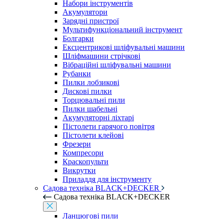
Набори інструментів
Акумулятори
Зарядні пристрої
Мультифункціональний інструмент
Болгарки
Ексцентрикові шліфувальні машини
Шліфмашини стрічкові
Вібраційні шліфувальні машини
Рубанки
Пилки лобзикові
Дискові пилки
Торцювальні пили
Пилки шабельні
Акумуляторні ліхтарі
Пістолети гарячого повітря
Пістолети клейові
Фрезери
Компресори
Краскопульти
Викрутки
Приладдя для інструменту
Садова техніка BLACK+DECKER
Садова техніка BLACK+DECKER
Ланцюгові пили