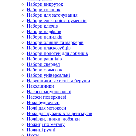
Набори викруток
Набори головок
Набори для заточування
Набори електроінструментів
Набори ключів
Набори надфілів
Набори напилків
Набори олівців та маркерів
Набори пласкозубців
Набори полотен для лобзиків
Набори рашпілів
Набори свердел
Набори стамесок
Набори універсальні
Навушники захисні та беруши
Наколінники
Насоси занурювальні
Насоси поверхневі
Ножі будівельні
Ножі для мотокоси
Ножі для рубанків та рейсмусів
Ножівки, пилки, лобзики
Ножиці по металу
Ножиці ручні
Нюти