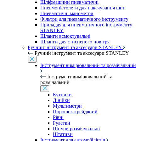
Шліфмашини пневматичні
Пневмопістолети для накачування шин
Пневматичні манометри
Фільтри для пневматичного інструменту
Приладдя для пневматичного інструменту
STANLEY
Шланги всмоктувальні
Шланги для стисненого повітря
Ручний інструмент та аксесуари STANLEY
Ручний інструмент та аксесуари STANLEY
Інструмент вимірювальний та розмічальний
Інструмент вимірювальний та
розмічальний
Кутники
Лінійки
Мультиметри
Порошок крейдяний
Рівні
Рулетки
Шнури розмічувальні
Штативи
Інструмент для автомобілістів