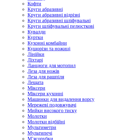
Кофти
Круги абразивні
Круги абразивні відрізні
Круги абразивні шліфувальні
Круги шліфувальні пелюсткові
Кувалди
Куртки
Кухонні комбайни
Кущорізи та ножиці
Лінійки
Ліхтарі
Ланцюги для мотопил
Леза для ножів
Леза для рашпіля
Лещата
Міксери
Міксери кухонні
Машинки для видалення ворсу
Мережеві подовжувачі
Мийки високого тиску
Молотки
Молотки відбійні
Мультиметри
Мультипечі
М’ясорубки