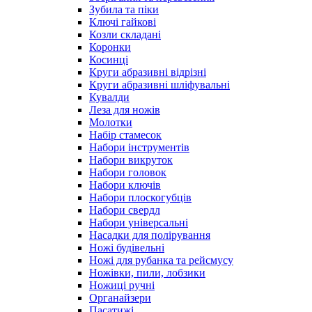
Зубила та піки
Ключі гайкові
Козли складані
Коронки
Косинці
Круги абразивні відрізні
Круги абразивні шліфувальні
Кувалди
Леза для ножів
Молотки
Набір стамесок
Набори інструментів
Набори викруток
Набори головок
Набори ключів
Набори плоскогубців
Набори свердл
Набори універсальні
Насадки для полірування
Ножі будівельні
Ножі для рубанка та рейсмусу
Ножівки, пили, лобзики
Ножиці ручні
Органайзери
Пасатижі