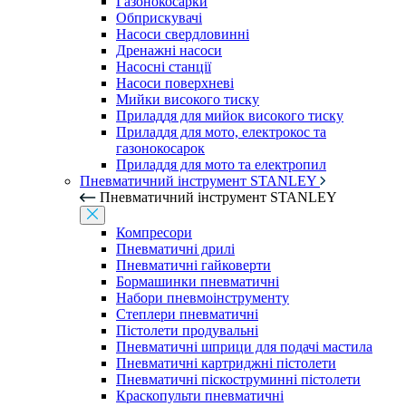
Газонокосарки
Обприскувачі
Насоси свердловинні
Дренажні насоси
Насосні станції
Насоси поверхневі
Мийки високого тиску
Приладдя для мийок високого тиску
Приладдя для мото, електрокос та
газонокосарок
Приладдя для мото та електропил
Пневматичний інструмент STANLEY
Пневматичний інструмент STANLEY
Компресори
Пневматичні дрилі
Пневматичні гайковерти
Бормашинки пневматичні
Набори пневмоінструменту
Степлери пневматичні
Пістолети продувальні
Пневматичні шприци для подачі мастила
Пневматичні картриджні пістолети
Пневматичні піскоструминні пістолети
Краскопульти пневматичні