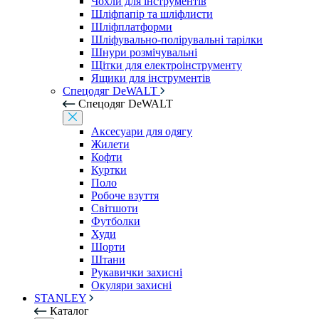
Чохли для інструментів
Шліфпапір та шліфлисти
Шліфплатформи
Шліфувально-полірувальні тарілки
Шнури розмічувальні
Щітки для електроінструменту
Ящики для інструментів
Спецодяг DeWALT
Спецодяг DeWALT
Аксесуари для одягу
Жилети
Кофти
Куртки
Поло
Робоче взуття
Світшоти
Футболки
Худи
Шорти
Штани
Рукавички захисні
Окуляри захисні
STANLEY
Каталог