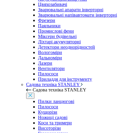
Цвяхозабивачі
Зварювальні апарати інверторні
Зварювальні напівавтомати інверторні
Фрезери
Паяльники
Промислові фени
Міксери будівельні
Ліхтарі акумуляторні
Детектори неоднорідностей
Вологоміри
Дальноміри
Лазери
Вентилятори
Пилососи
Приладдя для інструменту
Садова техніка STANLEY
Садова техніка STANLEY
Пилки ланцюгові
Пилососи
Кущорізи
Ножиці садові
Коси та тримери
Висоторізи