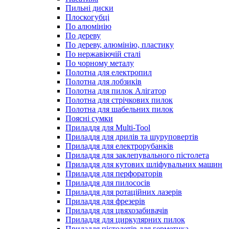
Пильні диски
Плоскогубці
По алюмінію
По дереву
По дереву, алюмінію, пластику
По нержавіючій сталі
По чорному металу
Полотна для електропил
Полотна для лобзиків
Полотна для пилок Алігатор
Полотна для стрічкових пилок
Полотна для шабельних пилок
Поясні сумки
Приладдя для Multi-Tool
Приладдя для дрилів та шуруповертів
Приладдя для електрорубанків
Приладдя для заклепувального пістолета
Приладдя для кутових шліфувальних машин
Приладдя для перфораторів
Приладдя для пилососів
Приладдя для ротаційних лазерів
Приладдя для фрезерів
Приладдя для цвяхозабивачів
Приладдя для циркулярних пилок
Приладдя пістолетів для герметика