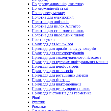
По дереву, алюмінію, пластику
По нержавіючій сталі
По чорному металу
Полотна для електропил
Полотна для лобзиків
Полотна для пилок Алігатор
Полотна для стрічкових пилок
Полотна для шабельних пилок
Поясні сумки
Приладдя для Multi-Tool
Приладдя для дрилів та шуруповертів
Приладдя для електрорубанків
Приладдя для заклепувального пістолета
Приладдя для кутових шліфувальних машин
Приладдя для перфораторів
Приладдя для пилососів
Приладдя для ротаційних лазерів
Приладдя для фрезерів
Приладдя для цвяхозабивачів
Приладдя для циркулярних пилок
Приладдя пістолетів для герметика
Рівні
Рулетки
Рюкзаки
Самонарізи у стрічках