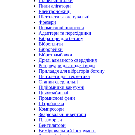
Шабельні пилки
Пили алігатори
Електроножиці
Пістолети заклепувальні
Фрезери
Промислові пилососи
Адаптери та перехідники
Вібратори для бетону
Віброплити
Віброрейки
Вібротрамбовки
Дрилі алмазного свердління
Резервуари для подачі води
Приладдя для вібраторів бетону
Пістолети для герметика
Станки сверлильні
Підйомники вакуумні
Цвяхозабивачі
Промислові фени
Штроборези
Компресори
Зварювальні інвертори
Плазморізи
Вентилятори
Вимірювальний інструмент