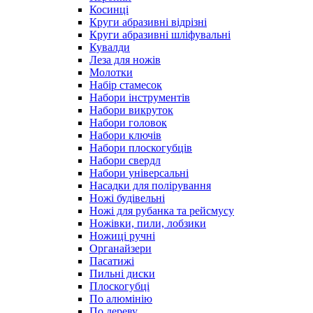
Косинці
Круги абразивні відрізні
Круги абразивні шліфувальні
Кувалди
Леза для ножів
Молотки
Набір стамесок
Набори інструментів
Набори викруток
Набори головок
Набори ключів
Набори плоскогубців
Набори свердл
Набори універсальні
Насадки для полірування
Ножі будівельні
Ножі для рубанка та рейсмусу
Ножівки, пили, лобзики
Ножиці ручні
Органайзери
Пасатижі
Пильні диски
Плоскогубці
По алюмінію
По дереву