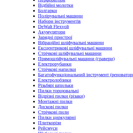
Відбійні молотки
Болгарки
Полірувальні машини
Набори інструментів
DeWalt Flexvolt
Акумулятори
Зарядні пристрої
Вібраційні шліфувальні машини
Ексцентрикові шліфувальні машини
Стрічкові шліфувальні машини
Прямошліфувальні машини (гравери)
Електрорубанки
Стрічкові напилки
Багатофункціональний інструмент (реноватор
Електролобзики
Різьбярі шпильки
Пилки торцювальні
Відрізні пилки (різаки)
Монтажні пилки
Дискові пилки
Стрічкові пили
Пилки циркулярні
Плиткорізи
Рейсмуси