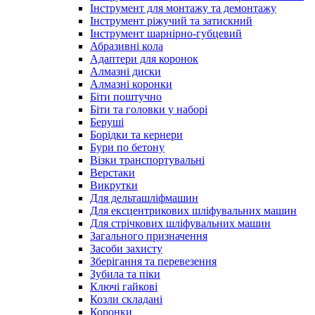
Інструмент для монтажу та демонтажу
Інструмент ріжучий та затискний
Інструмент шарнірно-губцевий
Абразивні кола
Адаптери для коронок
Алмазні диски
Алмазні коронки
Біти поштучно
Біти та головки у наборі
Беруші
Борідки та кернери
Бури по бетону
Візки транспортувальні
Верстаки
Викрутки
Для дельташліфмашин
Для ексцентрикових шліфувальних машин
Для стрічкових шліфувальних машин
Загального призначення
Засоби захисту
Зберігання та перевезення
Зубила та піки
Ключі гайкові
Козли складані
Коронки