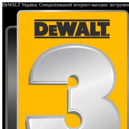
DeWALT Україна. Спеціалізований інтернет-магазин: інс