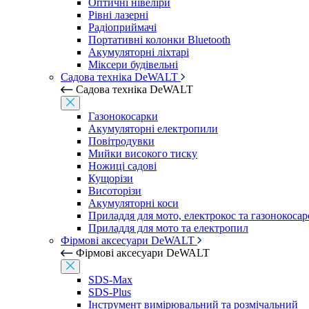
Оптичні нівеліри
Рівні лазерні
Радіоприймачі
Портативні колонки Bluetooth
Акумуляторні ліхтарі
Міксери будівельні
Садова техніка DeWALT
Садова техніка DeWALT
Газонокосарки
Акумуляторні електропили
Повітродувки
Мийки високого тиску
Ножиці садові
Кущорізи
Висоторізи
Акумуляторні коси
Приладдя для мото, електрокос та газонокосар
Приладдя для мото та електропил
Фірмові аксесуари DeWALT
Фірмові аксесуари DeWALT
SDS-Max
SDS-Plus
Інструмент вимірювальний та розмічальний