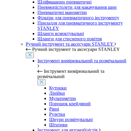
Шліфмашини пневматичні
Пневмопістолети для накачування шин
Пневматичні манометри
Фільтри для пневматичного інструменту
Приладдя для пневматичного інструменту
STANLEY
Шланги всмоктувальні
Шланги для стисненого повітря
Ручний інструмент та аксесуари STANLEY
Ручний інструмент та аксесуари STANLEY
Інструмент вимірювальний та розмічальний
Інструмент вимірювальний та
розмічальний
Кутники
Лінійки
Мультиметри
Порошок крейдяний
Рівні
Рулетки
Шнури розмічувальні
Штативи
Інструмент для автомобілістів