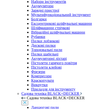
Набори інструментів
Акумулятори
Зарядні пристрої
Мультифункціональний інструмент
Болгарки
Ексцентрикові шліфувальні машини
Шліфмашини стрічкові
Вібраційні шліфувальні машини
Рубанки
Пилки лобзикові
Дискові пилки
Торцювальні пили
Пилки шабельні
Акумуляторні ліхтарі
Пістолети гарячого повітря
Пістолети клейові
Фрезери
Компресори
Краскопульти
Викрутки
Приладдя для інструменту
Садова техніка BLACK+DECKER
Садова техніка BLACK+DECKER
Ланцюгові пили