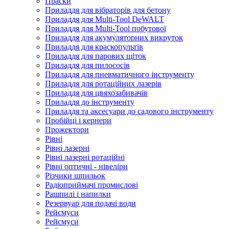
Праски
Приладдя для вібраторів для бетону
Приладдя для Multi-Tool DeWALT
Приладдя для Multi-Tool побутової
Приладдя для акумуляторних викруток
Приладдя для краскопультів
Приладдя для парових щіток
Приладдя для пилососів
Приладдя для пневматичного інструменту
Приладдя для ротаційних лазерів
Приладдя для цвяхозабивачів
Приладдя до інструменту
Приладдя та аксесуари до садового інструменту
Пробійці і кернери
Прожектори
Рівні
Рівні лазерні
Рівні лазерні ротаційні
Рівні оптичні - нівеліри
Різчики шпильок
Радіоприймачі промислові
Рашпилі і напилки
Резервуар для подачі води
Рейсмуси
Рейсмуси