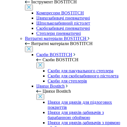
Інструмент BOSTITCH
Компресори BOSTITCH
Цвяхозабивачі пневматичні
Шпилькозабивний пістолет
Скобозабивачі пневматичні
Степлери пневматичні
Витратні матеріали BOSTITCH
Витратні матеріали BOSTITCH
Скоби BOSTITCH
Скоби BOSTITCH
Скоби для пакувального степлера
Скоби для скобозабивного пістолета
Скоби для степлерів
Цвяхи Bostitch
Цвяхи Bostitch
Цвяхи для цвяхів для підлогових
покриттів
Цвяхи для цвяхів-забивачів з
барабанною обоймою
Цвяхи для цвяхів-забивачів з прямою