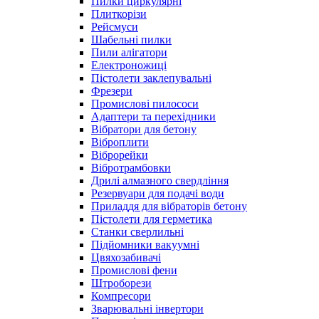
Пилки циркулярні
Плиткорізи
Рейсмуси
Шабельні пилки
Пили алігатори
Електроножиці
Пістолети заклепувальні
Фрезери
Промислові пилососи
Адаптери та перехідники
Вібратори для бетону
Віброплити
Віброрейки
Вібротрамбовки
Дрилі алмазного свердління
Резервуари для подачі води
Приладдя для вібраторів бетону
Пістолети для герметика
Станки сверлильні
Підйомники вакуумні
Цвяхозабивачі
Промислові фени
Штроборези
Компресори
Зварювальні інвертори