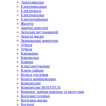
Дрилі-міксери
Електрокосарки
Електрокоси
Електропилки
Електрочайники
Жилети
Зарядні пристрої
Затискач регульований
Захисні маски
Зварювальні інвертори
Зубила
Зубила
Кавоварки
Кавомолки
Киянки
Кліщі нютувальні
Ключі гайкові
Колеса для візків
Колесо вимірювальне
Компресори
Компресори BOSTITCH
Коронки, набори коронок та аксесуари
Косильні головки
Косильна жилка
Косинці