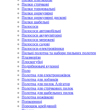
Пилки стрічкові
Пилки торцювальні
Пилки циркулярні
Пилки циркулярні дискові
Пилки шабельні
Пилососи
Пилососи автомобільні
Пилососи акумуляторні
Пилососи мережеві
Пилососи садові
Пилососи-електровіники
Пильні полотна та набори пильних полотен
Плазморізи
Плоскогубці
Подрібнювачі кухонні
Поло
Полотна для електроножівок
Полотна для лобзиків
Полотна для пилок Алігатор
Полотна для стрічкових пилок
Полотна для шабельних пилок
Полотна ножівкові
Попкорниці
Порошок крейдяний