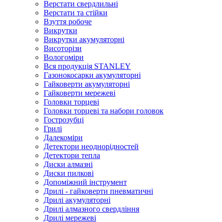
Верстати свердлильні
Верстати та стійки
Взуття робоче
Викрутки
Викрутки акумуляторні
Висоторізи
Вологоміри
Вся продукція STANLEY
Газонокосарки акумуляторні
Гайковерти акумуляторні
Гайковерти мережеві
Головки торцеві
Головки торцеві та набори головок
Гострозубці
Грилі
Далекоміри
Детектори неоднорідностей
Детектори тепла
Диски алмазні
Диски пилкові
Допоміжний інструмент
Дрилі - гайковерти пневматичні
Дрилі акумуляторні
Дрилі алмазного свердління
Дрилі мережеві