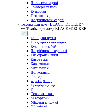
Пилососи садові
Тримери та коси
Кущорізи
Газонокосарки
Подрібнювачі садові
Техніка для дому BLACK+DECKER
Техніка для дому BLACK+DECKER
Блендери ручні
Блендери стаціонарні
Кухонні комбайни
Подрібнювачі кухонні
Електрочайники
Кавоварки
Кавомолки
Мультипечі
Попкорниці
Тостери
Фритюрниці
Бутербродниці
Грилі
Соковитискачі
М'ясорубки
Міксери кухонні
Обігрівачі