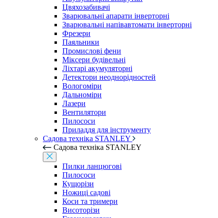
Цвяхозабивачі
Зварювальні апарати інверторні
Зварювальні напівавтомати інверторні
Фрезери
Паяльники
Промислові фени
Міксери будівельні
Ліхтарі акумуляторні
Детектори неоднорідностей
Вологоміри
Дальноміри
Лазери
Вентилятори
Пилососи
Приладдя для інструменту
Садова техніка STANLEY
Садова техніка STANLEY
Пилки ланцюгові
Пилососи
Кущорізи
Ножиці садові
Коси та тримери
Висоторізи