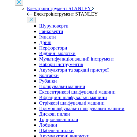
Електроінструмент STANLEY
Електроінструмент STANLEY
Шуруповерти
Гайковерти
Імпакти
Дрилі
Перфоратори
Відбійні молотки
Мультифункціональний інструмент
Набори інструментів
Акумулятори та зарядні пристрої
Болгарки
Рубанки
Полірувальні машини
Ексцентрикові шліфувальні машини
Вібраційні шліфувальні машини
Стрічкові шліфувальні машини
Прямошліфувальні шліфувальні машини
Дискові пилки
Торцювальні пили
Лобзики
Шабельні пилки
Акумуляторні викрутки