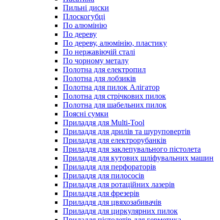
Пильні диски
Плоскогубці
По алюмінію
По дереву
По дереву, алюмінію, пластику
По нержавіючій сталі
По чорному металу
Полотна для електропил
Полотна для лобзиків
Полотна для пилок Алігатор
Полотна для стрічкових пилок
Полотна для шабельних пилок
Поясні сумки
Приладдя для Multi-Tool
Приладдя для дрилів та шуруповертів
Приладдя для електрорубанків
Приладдя для заклепувального пістолета
Приладдя для кутових шліфувальних машин
Приладдя для перфораторів
Приладдя для пилососів
Приладдя для ротаційних лазерів
Приладдя для фрезерів
Приладдя для цвяхозабивачів
Приладдя для циркулярних пилок
Приладдя пістолетів для герметика