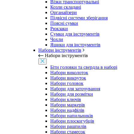
Візки транспортувальні
Козли складані
Органайзери
Підвісні системи зберігання
Поясні сумки
Рюкзаки
Сумки для інструментів
Чохли
Ящики для інструментів
Набори інструментів
Набори інструментів
Біти головки та свердла в наборі
Набори виколоток
Набори викруток
Набори головок
Набори для заточування
Набори для розмітки
Набори ключів
Набори маркерів
Набори надфілів
Набори напильників
Набори плоскогубців
Набори рашпилів
Набори стамесок