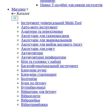
обоймою
Цвяхи Т-подібні для цвяхів пістолетів
Магазин
Каталог
Інструмент універсальний Multi-Tool
Авто-мото інструмент
Адаптери та перехідники
Аксесуари для газонокосарок
Аксесуари для зварювальників
Аксесуари для мийок високого тиску
Аксесуари для одягу
Акумулятори
Акумуляторні перфоратори
Біти та головки у наборі
Багатофункціональний інструмент
Блендери ручні
Блендери стаціонарні
Болторізи
Бури по бетону
Бутербродниці
Вібратори для бетону
Віброплити
Віброрейки
Вібротрамбовки