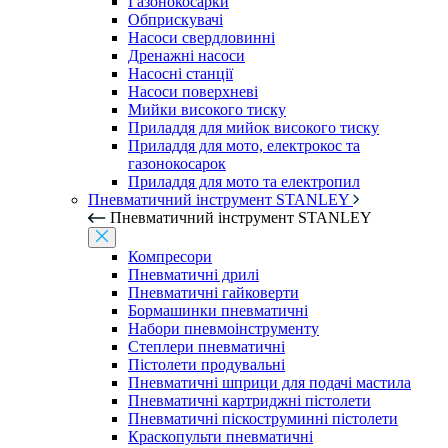
Газонокосарки
Обприскувачі
Насоси свердловинні
Дренажні насоси
Насосні станції
Насоси поверхневі
Мийки високого тиску
Приладдя для мийок високого тиску
Приладдя для мото, електрокос та
газонокосарок
Приладдя для мото та електропил
Пневматичний інструмент STANLEY
Пневматичний інструмент STANLEY
Компресори
Пневматичні дрилі
Пневматичні гайковерти
Бормашинки пневматичні
Набори пневмоінструменту
Степлери пневматичні
Пістолети продувальні
Пневматичні шприци для подачі мастила
Пневматичні картриджні пістолети
Пневматичні піскоструминні пістолети
Краскопульти пневматичні