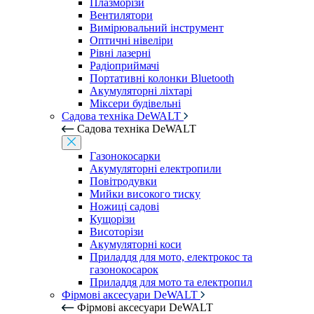
Плазморізи
Вентилятори
Вимірювальний інструмент
Оптичні нівеліри
Рівні лазерні
Радіоприймачі
Портативні колонки Bluetooth
Акумуляторні ліхтарі
Міксери будівельні
Садова техніка DeWALT
Садова техніка DeWALT
Газонокосарки
Акумуляторні електропили
Повітродувки
Мийки високого тиску
Ножиці садові
Кущорізи
Висоторізи
Акумуляторні коси
Приладдя для мото, електрокос та
газонокосарок
Приладдя для мото та електропил
Фірмові аксесуари DeWALT
Фірмові аксесуари DeWALT