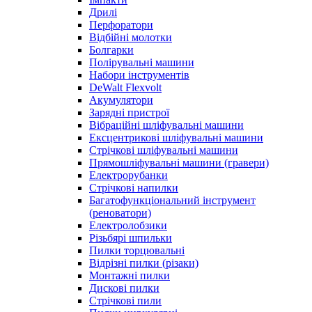
Дрилі
Перфоратори
Відбійні молотки
Болгарки
Полірувальні машини
Набори інструментів
DeWalt Flexvolt
Акумулятори
Зарядні пристрої
Вібраційні шліфувальні машини
Ексцентрикові шліфувальні машини
Стрічкові шліфувальні машини
Прямошліфувальні машини (гравери)
Електрорубанки
Стрічкові напилки
Багатофункціональний інструмент
(реноватори)
Електролобзики
Різьбярі шпильки
Пилки торцювальні
Відрізні пилки (різаки)
Монтажні пилки
Дискові пилки
Стрічкові пили