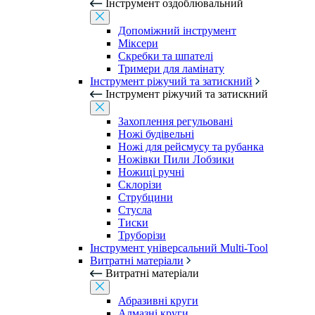
Інструмент оздоблювальний
Допоміжний інструмент
Міксери
Скребки та шпателі
Тримери для ламінату
Інструмент ріжучий та затискний
Інструмент ріжучий та затискний
Захоплення регульовані
Ножі будівельні
Ножі для рейсмусу та рубанка
Ножівки Пили Лобзики
Ножиці ручні
Склорізи
Струбцини
Стусла
Тиски
Труборізи
Інструмент універсальний Multi-Tool
Витратні матеріали
Витратні матеріали
Абразивні круги
Алмазні круги