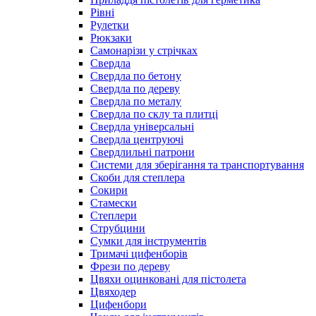
Рівні
Рулетки
Рюкзаки
Самонарізи у стрічках
Свердла
Свердла по бетону
Свердла по дереву
Свердла по металу
Свердла по склу та плитці
Свердла універсальні
Свердла центруючі
Свердлильні патрони
Системи для зберігання та транспортування
Скоби для степлера
Сокири
Стамески
Степлери
Струбцини
Сумки для інструментів
Тримачі цифенборів
Фрези по дереву
Цвяхи оцинковані для пістолета
Цвяходер
Цифенбори