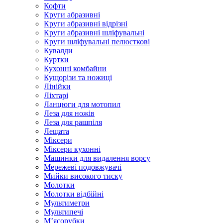
Кофти
Круги абразивні
Круги абразивні відрізні
Круги абразивні шліфувальні
Круги шліфувальні пелюсткові
Кувалди
Куртки
Кухонні комбайни
Кущорізи та ножиці
Лінійки
Ліхтарі
Ланцюги для мотопил
Леза для ножів
Леза для рашпіля
Лещата
Міксери
Міксери кухонні
Машинки для видалення ворсу
Мережеві подовжувачі
Мийки високого тиску
Молотки
Молотки відбійні
Мультиметри
Мультипечі
М’ясорубки