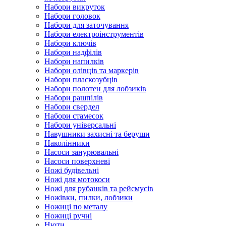
Набори викруток
Набори головок
Набори для заточування
Набори електроінструментів
Набори ключів
Набори надфілів
Набори напилків
Набори олівців та маркерів
Набори пласкозубців
Набори полотен для лобзиків
Набори рашпілів
Набори свердел
Набори стамесок
Набори універсальні
Навушники захисні та беруши
Наколінники
Насоси занурювальні
Насоси поверхневі
Ножі будівельні
Ножі для мотокоси
Ножі для рубанків та рейсмусів
Ножівки, пилки, лобзики
Ножиці по металу
Ножиці ручні
Нюти