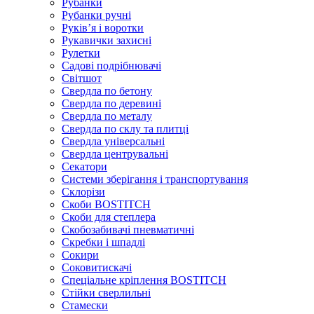
Рубанки
Рубанки ручні
Руківʼя і воротки
Рукавички захисні
Рулетки
Садові подрібнювачі
Світшот
Свердла по бетону
Свердла по деревині
Свердла по металу
Свердла по склу та плитці
Свердла універсальні
Свердла центрувальні
Секатори
Системи зберігання і транспортування
Склорізи
Скоби BOSTITCH
Скоби для степлера
Скобозабивачі пневматичні
Скребки і шпадлі
Сокири
Соковитискачі
Спеціальне кріплення BOSTITCH
Стійки сверлильні
Стамески