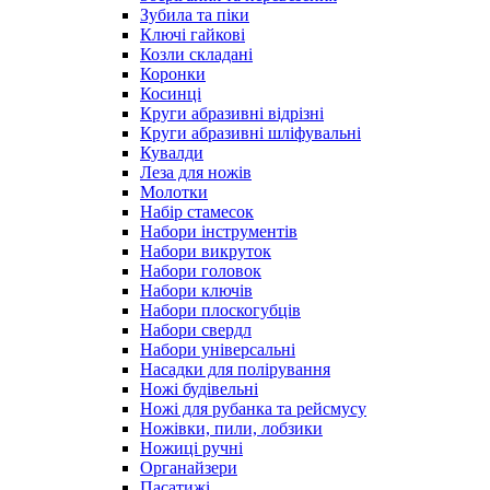
Зубила та піки
Ключі гайкові
Козли складані
Коронки
Косинці
Круги абразивні відрізні
Круги абразивні шліфувальні
Кувалди
Леза для ножів
Молотки
Набір стамесок
Набори інструментів
Набори викруток
Набори головок
Набори ключів
Набори плоскогубців
Набори свердл
Набори універсальні
Насадки для полірування
Ножі будівельні
Ножі для рубанка та рейсмусу
Ножівки, пили, лобзики
Ножиці ручні
Органайзери
Пасатижі