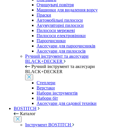
Очищувачі повітря
Машинки для видалення ворсу
Праски
Автомобільні пилососи
Акумуляторні пилососи
Пилососи мережеві
Пилососи електровіники
Пароочисники
Аксесуари для пароочисників
Аксесуари для пилососів
Ручний інструмент та аксесуари
BLACK+DECKER
Ручний інструмент та аксесуари
BLACK+DECKER
Степлери
Верстаки
Набори інструментів
Набори біт
Аксесуари для садової техніки
BOSTITCH
Каталог
Інструмент BOSTITCH