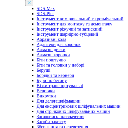
SDS-Max
SDS-Plus
Інструмент вимірювальний та розмічальний
Інструмент для монтажу та демонтажу
Інструмент ріжучий та затискний
Інструмент шарнірно-губцевий
Абразивні кола
Адаптери для коронок
Алмазні диски
Алмазні коронки
Біти поштучно
Біти та головки у наборі
Беруші
Борідки та кернери
Бури по бетону
Візки транспортувальні
Верстаки
Викрутки
Для дельташліфмашин
Для ексцентрикових шліфувальних машин
Для стрічкових шліфувальних машин
Загального призначення
Засоби захисту
Зберігання та перевезення