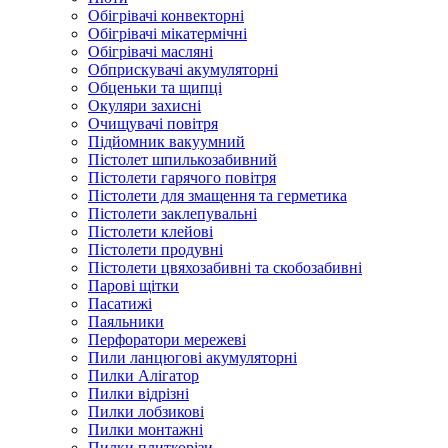
Обігрівачі конвекторні
Обігрівачі мікатермічні
Обігрівачі масляні
Обприскувачі акумуляторні
Обценьки та щипці
Окуляри захисні
Очищувачі повітря
Підйомник вакуумний
Пістолет шпилькозабивний
Пістолети гарячого повітря
Пістолети для змащення та герметика
Пістолети заклепувальні
Пістолети клейові
Пістолети продувні
Пістолети цвяхозабивні та скобозабивні
Парові щітки
Пасатижі
Паяльники
Перфоратори мережеві
Пили ланцюгові акумуляторні
Пилки Алігатор
Пилки відрізні
Пилки лобзикові
Пилки монтажні
Пилки плиткорізи