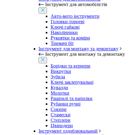
Інструмент для автомобілістів
Авто-мото інструменти
Головки торцеві
Ключі гайкові
Наколінники
Рукоятки та коміри
Тримачі біт
Інструмент для монтажу та демонтажу
Інструмент для монтажу та демонтажу
Борідки та кернери
Викрутки
Зубила
Ключі заклепувальні
Кувалди
Молотки
Рашпилі та напилки
Рубанки ручні
Сокири
Стамески
Степлери
Цвяходери
Інструмент оздоблювальний