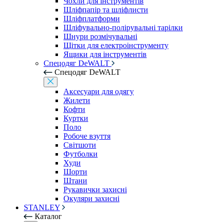
Чохли для інструментів
Шліфпапір та шліфлисти
Шліфплатформи
Шліфувально-полірувальні тарілки
Шнури розмічувальні
Щітки для електроінструменту
Ящики для інструментів
Спецодяг DeWALT
Спецодяг DeWALT
Аксесуари для одягу
Жилети
Кофти
Куртки
Поло
Робоче взуття
Світшоти
Футболки
Худи
Шорти
Штани
Рукавички захисні
Окуляри захисні
STANLEY
Каталог