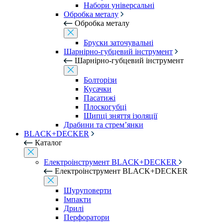
Набори універсальні
Обробка металу
Обробка металу
Бруски заточувальні
Шарнірно-губцевий інструмент
Шарнірно-губцевий інструмент
Болторізи
Кусачки
Пасатижі
Плоскогубці
Щипці зняття ізоляції
Драбини та стрем’янки
BLACK+DECKER
Каталог
Електроінструмент BLACK+DECKER
Електроінструмент BLACK+DECKER
Шуруповерти
Імпакти
Дрилі
Перфоратори