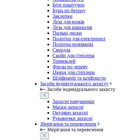
Біти поштучно
Бури по бетону
Заклепки
Леза для ножів
Леза для рашпилів
Пильні диски
Полотна для електропил
Полотна ножівкові
Свердла
Скоби для степлера
Термоклей
Фрези по дереву
Цвяхи для степлера
Шліфпапір та шліфлисти
Засоби індивідуального захисту
Засоби індивідуального захисту
Захисні навушники
Маски захисні
Окуляри захисні
Рукавички захисні
Зберігання та перевезення
Зберігання та перевезення