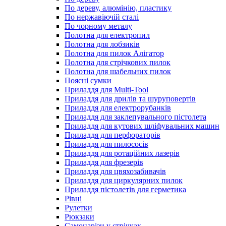
По дереву, алюмінію, пластику
По нержавіючій сталі
По чорному металу
Полотна для електропил
Полотна для лобзиків
Полотна для пилок Алігатор
Полотна для стрічкових пилок
Полотна для шабельних пилок
Поясні сумки
Приладдя для Multi-Tool
Приладдя для дрилів та шуруповертів
Приладдя для електрорубанків
Приладдя для заклепувального пістолета
Приладдя для кутових шліфувальних машин
Приладдя для перфораторів
Приладдя для пилососів
Приладдя для ротаційних лазерів
Приладдя для фрезерів
Приладдя для цвяхозабивачів
Приладдя для циркулярних пилок
Приладдя пістолетів для герметика
Рівні
Рулетки
Рюкзаки
Самонарізи у стрічках