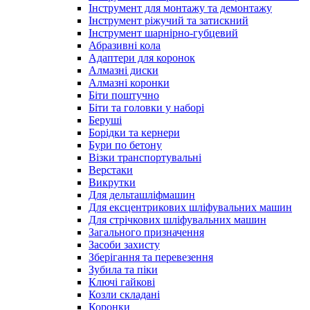
Інструмент для монтажу та демонтажу
Інструмент ріжучий та затискний
Інструмент шарнірно-губцевий
Абразивні кола
Адаптери для коронок
Алмазні диски
Алмазні коронки
Біти поштучно
Біти та головки у наборі
Беруші
Борідки та кернери
Бури по бетону
Візки транспортувальні
Верстаки
Викрутки
Для дельташліфмашин
Для ексцентрикових шліфувальних машин
Для стрічкових шліфувальних машин
Загального призначення
Засоби захисту
Зберігання та перевезення
Зубила та піки
Ключі гайкові
Козли складані
Коронки