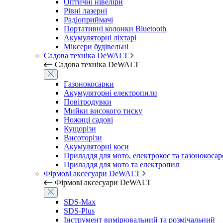
Оптичні нівеліри
Рівні лазерні
Радіоприймачі
Портативні колонки Bluetooth
Акумуляторні ліхтарі
Міксери будівельні
Садова техніка DeWALT
Садова техніка DeWALT
Газонокосарки
Акумуляторні електропили
Повітродувки
Мийки високого тиску
Ножиці садові
Кущорізи
Висоторізи
Акумуляторні коси
Приладдя для мото, електрокос та газонокосар
Приладдя для мото та електропил
Фірмові аксесуари DeWALT
Фірмові аксесуари DeWALT
SDS-Max
SDS-Plus
Інструмент вимірювальний та розмічальний