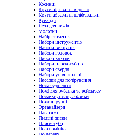
Косинці
Круги абразивні відрізні
Круги абразивні шліфувальні
Кувалди
Леза для ножів
Молотки
Набір стамесок
Набори інструментів
Набори викруток
Набори головок
Набори ключів
Набори плоскогубців
Набори свердл
Набори універсальні
Насадки для полірування
Ножі будівельні
Ножі для рубанка та рейсмусу
Ножівки, пили, лобзики
Ножиці ручні
Органайзери
Пасатижі
Пильні диски
Плоскогубці
По алюмінію
По дереву