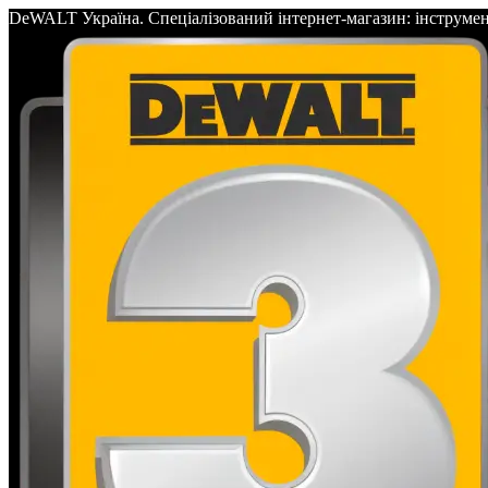
DeWALT Україна. Спеціалізований інтернет-магазин: інс