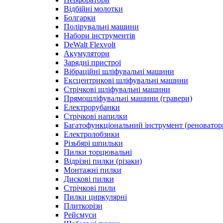
Відбійні молотки
Болгарки
Полірувальні машини
Набори інструментів
DeWalt Flexvolt
Акумулятори
Зарядні пристрої
Вібраційні шліфувальні машини
Ексцентрикові шліфувальні машини
Стрічкові шліфувальні машини
Прямошліфувальні машини (гравери)
Електрорубанки
Стрічкові напилки
Багатофункціональний інструмент (реноватор
Електролобзики
Різьбярі шпильки
Пилки торцювальні
Відрізні пилки (різаки)
Монтажні пилки
Дискові пилки
Стрічкові пили
Пилки циркулярні
Плиткорізи
Рейсмуси