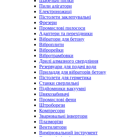
Шабельні пилки
Пили алігатори
Електроножиці
Пістолети заклепувальні
Фрезери
Промислові пилососи
Адаптери та перехідники
Вібратори для бетону
Віброплити
Віброрейки
Вібротрамбовки
Дрилі алмазного свердління
Резервуари для подачі води
Приладдя для вібраторів бетону
Пістолети для герметика
Станки сверлильні
Підйомники вакуумні
Цвяхозабивачі
Промислові фени
Штроборези
Компресори
Зварювальні інвертори
Плазморізи
Вентилятори
Вимірювальний інструмент