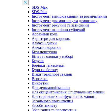
SDS-Max
SDS-Plus
Інструмент вимірювальний та розмічальний
Інструмент для монтажу та демонтажу
Інструмент ріжучий та затискний
Інструмент шарнірно-губцевий
Абразивні кола
Адаптери для коронок
Алмазні диски
Алмазні коронки
Біти поштучно
Біти та головки у наборі
Беруші
Борідки та кернери
Бури по бетону
Візки транспортувальні
Верстаки
Викрутки
Для дельташліфмашин
Для ексцентрикових шліфувальних машин
Для стрічкових шліфувальних машин
Загального призначення
Засоби захисту
Зберігання та перевезення