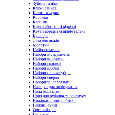
Зубила та піки
Ключі гайкові
Козли складані
Коронки
Косинці
Круги абразивні відрізні
Круги абразивні шліфувальні
Кувалди
Леза для ножів
Молотки
Набір стамесок
Набори інструментів
Набори викруток
Набори головок
Набори ключів
Набори плоскогубців
Набори свердл
Набори універсальні
Насадки для полірування
Ножі будівельні
Ножі для рубанка та рейсмусу
Ножівки, пили, лобзики
Ножиці ручні
Органайзери
Пасатижі