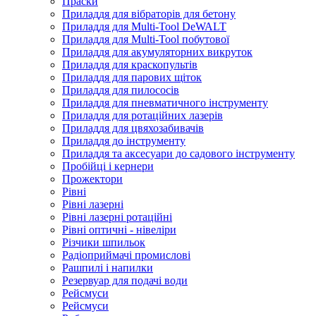
Праски
Приладдя для вібраторів для бетону
Приладдя для Multi-Tool DeWALT
Приладдя для Multi-Tool побутової
Приладдя для акумуляторних викруток
Приладдя для краскопультів
Приладдя для парових щіток
Приладдя для пилососів
Приладдя для пневматичного інструменту
Приладдя для ротаційних лазерів
Приладдя для цвяхозабивачів
Приладдя до інструменту
Приладдя та аксесуари до садового інструменту
Пробійці і кернери
Прожектори
Рівні
Рівні лазерні
Рівні лазерні ротаційні
Рівні оптичні - нівеліри
Різчики шпильок
Радіоприймачі промислові
Рашпилі і напилки
Резервуар для подачі води
Рейсмуси
Рейсмуси