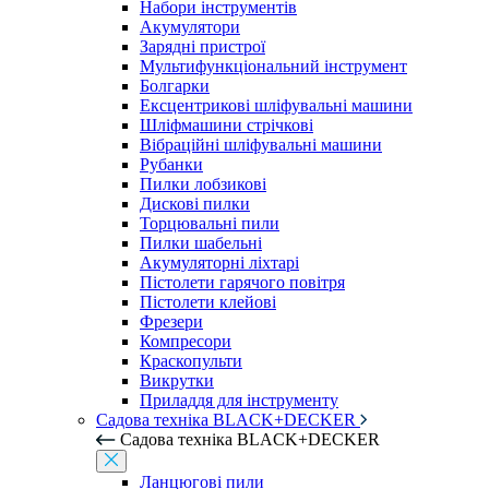
Набори інструментів
Акумулятори
Зарядні пристрої
Мультифункціональний інструмент
Болгарки
Ексцентрикові шліфувальні машини
Шліфмашини стрічкові
Вібраційні шліфувальні машини
Рубанки
Пилки лобзикові
Дискові пилки
Торцювальні пили
Пилки шабельні
Акумуляторні ліхтарі
Пістолети гарячого повітря
Пістолети клейові
Фрезери
Компресори
Краскопульти
Викрутки
Приладдя для інструменту
Садова техніка BLACK+DECKER
Садова техніка BLACK+DECKER
Ланцюгові пили