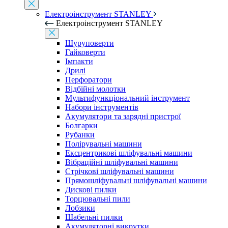
Електроінструмент STANLEY
Електроінструмент STANLEY
Шуруповерти
Гайковерти
Імпакти
Дрилі
Перфоратори
Відбійні молотки
Мультифункціональний інструмент
Набори інструментів
Акумулятори та зарядні пристрої
Болгарки
Рубанки
Полірувальні машини
Ексцентрикові шліфувальні машини
Вібраційні шліфувальні машини
Стрічкові шліфувальні машини
Прямошліфувальні шліфувальні машини
Дискові пилки
Торцювальні пили
Лобзики
Шабельні пилки
Акумуляторні викрутки