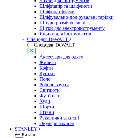
Чохли для інструментів
Шліфпапір та шліфлисти
Шліфплатформи
Шліфувально-полірувальні тарілки
Шнури розмічувальні
Щітки для електроінструменту
Ящики для інструментів
Спецодяг DeWALT
Спецодяг DeWALT
Аксесуари для одягу
Жилети
Кофти
Куртки
Поло
Робоче взуття
Світшоти
Футболки
Худи
Шорти
Штани
Рукавички захисні
Окуляри захисні
STANLEY
Каталог