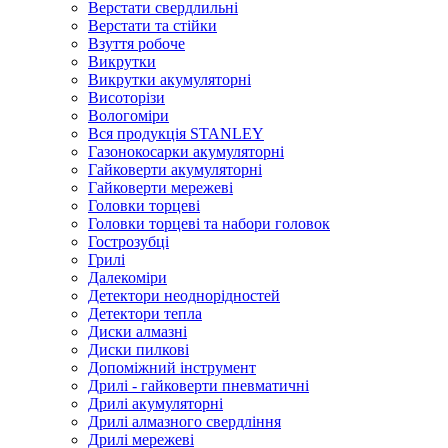
Верстати свердлильні
Верстати та стійки
Взуття робоче
Викрутки
Викрутки акумуляторні
Висоторізи
Вологоміри
Вся продукція STANLEY
Газонокосарки акумуляторні
Гайковерти акумуляторні
Гайковерти мережеві
Головки торцеві
Головки торцеві та набори головок
Гострозубці
Грилі
Далекоміри
Детектори неоднорідностей
Детектори тепла
Диски алмазні
Диски пилкові
Допоміжний інструмент
Дрилі - гайковерти пневматичні
Дрилі акумуляторні
Дрилі алмазного свердління
Дрилі мережеві