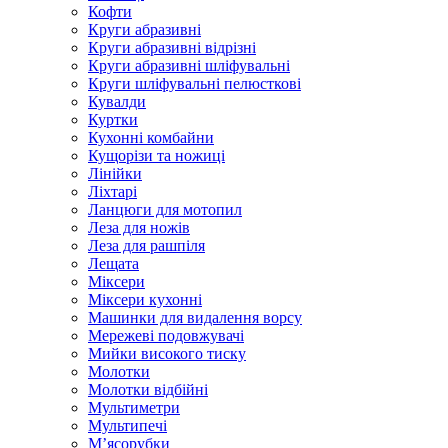
Кофти
Круги абразивні
Круги абразивні відрізні
Круги абразивні шліфувальні
Круги шліфувальні пелюсткові
Кувалди
Куртки
Кухонні комбайни
Кущорізи та ножиці
Лінійки
Ліхтарі
Ланцюги для мотопил
Леза для ножів
Леза для рашпіля
Лещата
Міксери
Міксери кухонні
Машинки для видалення ворсу
Мережеві подовжувачі
Мийки високого тиску
Молотки
Молотки відбійні
Мультиметри
Мультипечі
М’ясорубки