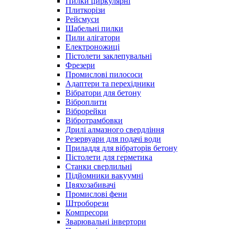
Пилки циркулярні
Плиткорізи
Рейсмуси
Шабельні пилки
Пили алігатори
Електроножиці
Пістолети заклепувальні
Фрезери
Промислові пилососи
Адаптери та перехідники
Вібратори для бетону
Віброплити
Віброрейки
Вібротрамбовки
Дрилі алмазного свердління
Резервуари для подачі води
Приладдя для вібраторів бетону
Пістолети для герметика
Станки сверлильні
Підйомники вакуумні
Цвяхозабивачі
Промислові фени
Штроборези
Компресори
Зварювальні інвертори