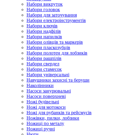
Набори викруток
Набори головок
Набори для заточування
Набори електроінструментів
Набори ключів
Набори надфілів
Набори напилків
Набори олівців та маркерів
Набори пласкозубців
Набори полотен для лобзиків
Набори рашпілів
Набори свердел
Набори стамесок
Набори універсальні
Навушники захисні та беруши
Наколінники
Насоси занурювальні
Насоси поверхневі
Ножі будівельні
Ножі для мотокоси
Ножі для рубанків та рейсмусів
Ножівки, пилки, лобзики
Ножиці по металу
Ножиці ручні
Нюти