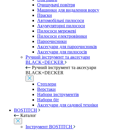
Очищувачі повітря
Машинки для видалення ворсу
Праски
Автомобільні пилососи
Акумуляторні пилососи
Пилососи мережеві
Пилососи електровіники
Пароочисники
Аксесуари для пароочисників
Аксесуари для пилососів
Ручний інструмент та аксесуари
BLACK+DECKER
Ручний інструмент та аксесуари
BLACK+DECKER
Степлери
Верстаки
Набори інструментів
Набори біт
Аксесуари для садової техніки
BOSTITCH
Каталог
Інструмент BOSTITCH