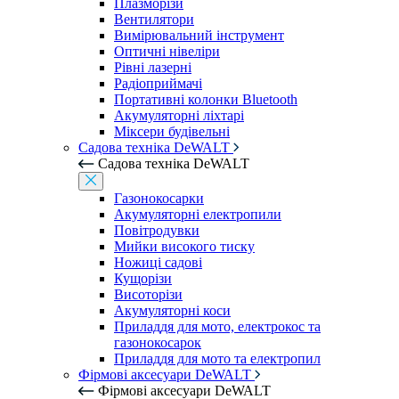
Плазморізи
Вентилятори
Вимірювальний інструмент
Оптичні нівеліри
Рівні лазерні
Радіоприймачі
Портативні колонки Bluetooth
Акумуляторні ліхтарі
Міксери будівельні
Садова техніка DeWALT
Садова техніка DeWALT
Газонокосарки
Акумуляторні електропили
Повітродувки
Мийки високого тиску
Ножиці садові
Кущорізи
Висоторізи
Акумуляторні коси
Приладдя для мото, електрокос та
газонокосарок
Приладдя для мото та електропил
Фірмові аксесуари DeWALT
Фірмові аксесуари DeWALT