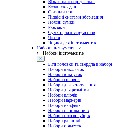
Візки транспортувальні
Козли складані
Органайзери
Підвісні системи зберігання
Поясні сумки
Рюкзаки
Сумки для інструментів
Чохли
Ящики для інструментів
Набори інструментів
Набори інструментів
Біти головки та свердла в наборі
Набори виколоток
Набори викруток
Набори головок
Набори для заточування
Набори для розмітки
Набори ключів
Набори маркерів
Набори надфілів
Набори напильників
Набори плоскогубців
Набори рашпилів
Набори стамесок