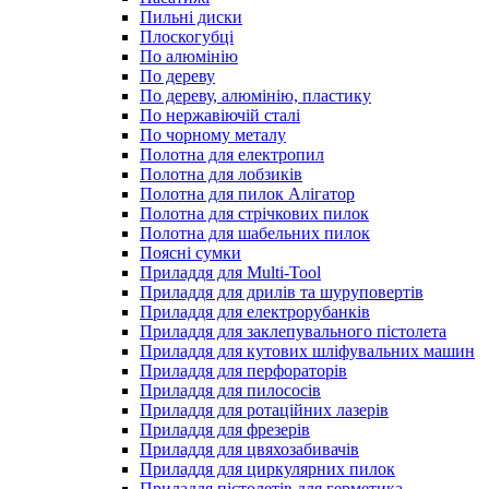
Пильні диски
Плоскогубці
По алюмінію
По дереву
По дереву, алюмінію, пластику
По нержавіючій сталі
По чорному металу
Полотна для електропил
Полотна для лобзиків
Полотна для пилок Алігатор
Полотна для стрічкових пилок
Полотна для шабельних пилок
Поясні сумки
Приладдя для Multi-Tool
Приладдя для дрилів та шуруповертів
Приладдя для електрорубанків
Приладдя для заклепувального пістолета
Приладдя для кутових шліфувальних машин
Приладдя для перфораторів
Приладдя для пилососів
Приладдя для ротаційних лазерів
Приладдя для фрезерів
Приладдя для цвяхозабивачів
Приладдя для циркулярних пилок
Приладдя пістолетів для герметика