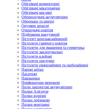
Обігрівачі конвекторні
Обігрівачі мікатермічні
Обігрівачі масляні
Обприскувачі акумуляторні
Обценьки та щипці
Окуляри захисні
Очищувачі повітря
Підйомник вакуумний
Пістолет шпилькозабивний
Пістолети гарячого повітря
Пістолети для змащення та герметика
Пістолети заклепувальні
Пістолети клейові
Пістолети продувні
Пістолети цвяхозабивні та скобозабивні
Парові щітки
Пасатижі
Паяльники
Перфоратори мережеві
Пили ланцюгові акумуляторні
Пилки Алігатор
Пилки відрізні
Пилки лобзикові
Пилки монтажні
Пилки плиткорізи