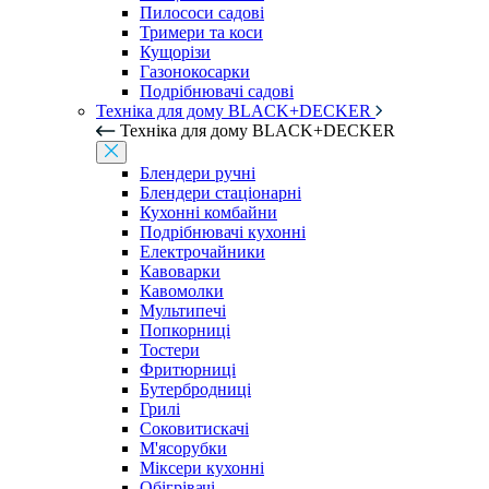
Пилососи садові
Тримери та коси
Кущорізи
Газонокосарки
Подрібнювачі садові
Техніка для дому BLACK+DECKER
Техніка для дому BLACK+DECKER
Блендери ручні
Блендери стаціонарні
Кухонні комбайни
Подрібнювачі кухонні
Електрочайники
Кавоварки
Кавомолки
Мультипечі
Попкорниці
Тостери
Фритюрниці
Бутербродниці
Грилі
Соковитискачі
М'ясорубки
Міксери кухонні
Обігрівачі