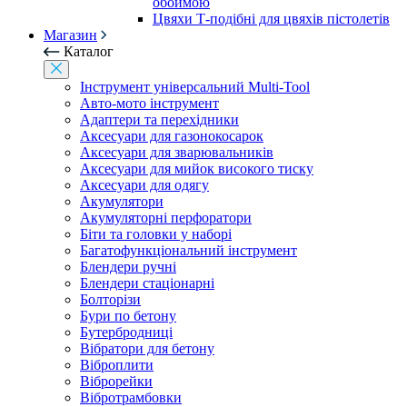
обоймою
Цвяхи Т-подібні для цвяхів пістолетів
Магазин
Каталог
Інструмент універсальний Multi-Tool
Авто-мото інструмент
Адаптери та перехідники
Аксесуари для газонокосарок
Аксесуари для зварювальників
Аксесуари для мийок високого тиску
Аксесуари для одягу
Акумулятори
Акумуляторні перфоратори
Біти та головки у наборі
Багатофункціональний інструмент
Блендери ручні
Блендери стаціонарні
Болторізи
Бури по бетону
Бутербродниці
Вібратори для бетону
Віброплити
Віброрейки
Вібротрамбовки