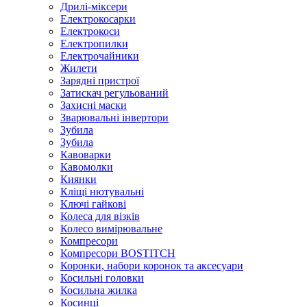
Дрилі-міксери
Електрокосарки
Електрокоси
Електропилки
Електрочайники
Жилети
Зарядні пристрої
Затискач регульований
Захисні маски
Зварювальні інвертори
Зубила
Зубила
Кавоварки
Кавомолки
Киянки
Кліщі нютувальні
Ключі гайкові
Колеса для візків
Колесо вимірювальне
Компресори
Компресори BOSTITCH
Коронки, набори коронок та аксесуари
Косильні головки
Косильна жилка
Косинці