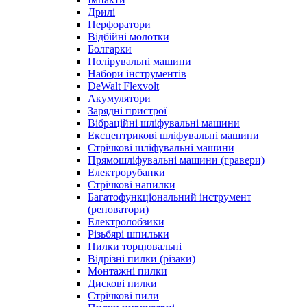
Дрилі
Перфоратори
Відбійні молотки
Болгарки
Полірувальні машини
Набори інструментів
DeWalt Flexvolt
Акумулятори
Зарядні пристрої
Вібраційні шліфувальні машини
Ексцентрикові шліфувальні машини
Стрічкові шліфувальні машини
Прямошліфувальні машини (гравери)
Електрорубанки
Стрічкові напилки
Багатофункціональний інструмент
(реноватори)
Електролобзики
Різьбярі шпильки
Пилки торцювальні
Відрізні пилки (різаки)
Монтажні пилки
Дискові пилки
Стрічкові пили