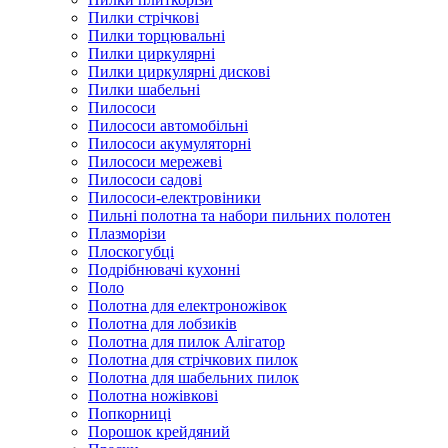
Пилки стрічкові
Пилки торцювальні
Пилки циркулярні
Пилки циркулярні дискові
Пилки шабельні
Пилососи
Пилососи автомобільні
Пилососи акумуляторні
Пилососи мережеві
Пилососи садові
Пилососи-електровіники
Пильні полотна та набори пильних полотен
Плазморізи
Плоскогубці
Подрібнювачі кухонні
Поло
Полотна для електроножівок
Полотна для лобзиків
Полотна для пилок Алігатор
Полотна для стрічкових пилок
Полотна для шабельних пилок
Полотна ножівкові
Попкорниці
Порошок крейдяний