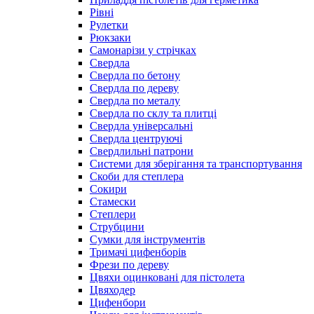
Рівні
Рулетки
Рюкзаки
Самонарізи у стрічках
Свердла
Свердла по бетону
Свердла по дереву
Свердла по металу
Свердла по склу та плитці
Свердла універсальні
Свердла центруючі
Свердлильні патрони
Системи для зберігання та транспортування
Скоби для степлера
Сокири
Стамески
Степлери
Струбцини
Сумки для інструментів
Тримачі цифенборів
Фрези по дереву
Цвяхи оцинковані для пістолета
Цвяходер
Цифенбори