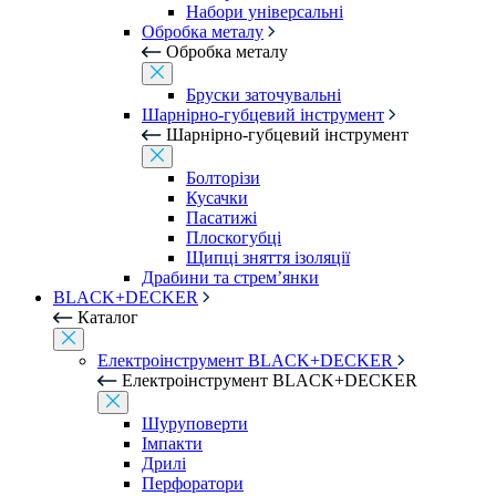
Набори універсальні
Обробка металу
Обробка металу
Бруски заточувальні
Шарнірно-губцевий інструмент
Шарнірно-губцевий інструмент
Болторізи
Кусачки
Пасатижі
Плоскогубці
Щипці зняття ізоляції
Драбини та стрем’янки
BLACK+DECKER
Каталог
Електроінструмент BLACK+DECKER
Електроінструмент BLACK+DECKER
Шуруповерти
Імпакти
Дрилі
Перфоратори