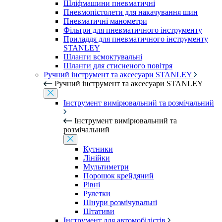
Шліфмашини пневматичні
Пневмопістолети для накачування шин
Пневматичні манометри
Фільтри для пневматичного інструменту
Приладдя для пневматичного інструменту
STANLEY
Шланги всмоктувальні
Шланги для стисненого повітря
Ручний інструмент та аксесуари STANLEY
Ручний інструмент та аксесуари STANLEY
Інструмент вимірювальний та розмічальний
Інструмент вимірювальний та
розмічальний
Кутники
Лінійки
Мультиметри
Порошок крейдяний
Рівні
Рулетки
Шнури розмічувальні
Штативи
Інструмент для автомобілістів