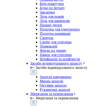
Біти поштучно
Бури по бетону
Заклепки
Леза для ножів
Леза для рашпилів
Пильні диски
Полотна для електропил
Полотна ножівкові
Свердла
Скоби для степлера
Термоклей
Фрези по дереву
Цвяхи для степлера
Шліфпапір та шліфлисти
Засоби індивідуального захисту
Засоби індивідуального захисту
Захисні навушники
Маски захисні
Окуляри захисні
Рукавички захисні
Зберігання та перевезення
Зберігання та перевезення