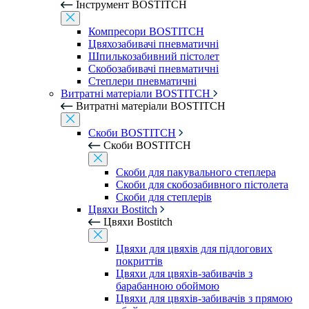
Інструмент BOSTITCH
Компресори BOSTITCH
Цвяхозабивачі пневматичні
Шпилькозабивний пістолет
Скобозабивачі пневматичні
Степлери пневматичні
Витратні матеріали BOSTITCH
Витратні матеріали BOSTITCH
Скоби BOSTITCH
Скоби BOSTITCH
Скоби для пакувального степлера
Скоби для скобозабивного пістолета
Скоби для степлерів
Цвяхи Bostitch
Цвяхи Bostitch
Цвяхи для цвяхів для підлогових
покриттів
Цвяхи для цвяхів-забивачів з
барабанною обоймою
Цвяхи для цвяхів-забивачів з прямою