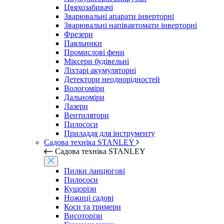
Цвяхозабивачі
Зварювальні апарати інверторні
Зварювальні напівавтомати інверторні
Фрезери
Паяльники
Промислові фени
Міксери будівельні
Ліхтарі акумуляторні
Детектори неоднорідностей
Вологоміри
Дальноміри
Лазери
Вентилятори
Пилососи
Приладдя для інструменту
Садова техніка STANLEY
Садова техніка STANLEY
Пилки ланцюгові
Пилососи
Кущорізи
Ножиці садові
Коси та тримери
Висоторізи