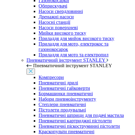
Газонокосарки
Обприскувачі
Насоси свердловинні
Дренажні насоси
Насосні станції
Насоси поверхневі
Мийки високого тиску
Приладдя для мийок високого тиску
Приладдя для мото, електрокос та
газонокосарок
Приладдя для мото та електропил
Пневматичний інструмент STANLEY
Пневматичний інструмент STANLEY
Компресори
Пневматичні дрилі
Пневматичні гайковерти
Бормашинки пневматичні
Набори пневмоінструменту
Степлери пневматичні
Пістолети продувальні
Пневматичні шприци для подачі мастила
Пневматичні картриджні пістолети
Пневматичні піскоструминні пістолети
Краскопульти пневматичні