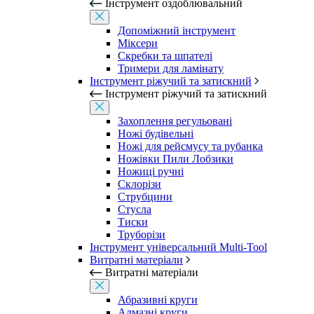
Інструмент оздоблювальний
Допоміжний інструмент
Міксери
Скребки та шпателі
Тримери для ламінату
Інструмент ріжучий та затискний
Інструмент ріжучий та затискний
Захоплення регульовані
Ножі будівельні
Ножі для рейсмусу та рубанка
Ножівки Пили Лобзики
Ножиці ручні
Склорізи
Струбцини
Стусла
Тиски
Труборізи
Інструмент універсальний Multi-Tool
Витратні матеріали
Витратні матеріали
Абразивні круги
Алмазні круги