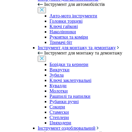
Інструмент для автомобілістів
Авто-мото інструменти
Головки торцеві
Ключі гайкові
Наколінники
Рукоятки та коміри
Тримачі біт
Інструмент для монтажу та демонтажу
Інструмент для монтажу та демонтажу
Борідки та кернери
Викрутки
Зубила
Ключі заклепувальні
Кувалди
Молотки
Рашпилі та напилки
Рубанки ручні
Сокири
Стамески
Степлери
Цвяходери
Інструмент оздоблювальний