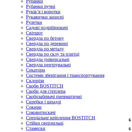
Рубанки
Рубанки ручні
Руківʼя і воротки
Рукавички захисні
Рулетки
Садові подрібнювачі
Світшот
Свердла по бетону
Свердла по деревині
Свердла по металу
Свердла по склу та плитці
Свердла універсальні
Свердла центрувальні
Секатори
Системи зберігання і транспортування
Склорізи
Скоби BOSTITCH
Скоби для степлера
Скобозабивачі пневматичні
Скребки і шпадлі
Сокири
Соковитискачі
Спеціальне кріплення BOSTITCH
6
6
Стійки сверлильні
Стамески
6
6