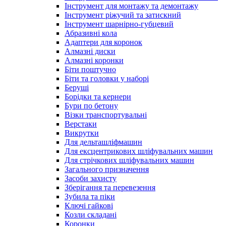
Інструмент для монтажу та демонтажу
Інструмент ріжучий та затискний
Інструмент шарнірно-губцевий
Абразивні кола
Адаптери для коронок
Алмазні диски
Алмазні коронки
Біти поштучно
Біти та головки у наборі
Беруші
Борідки та кернери
Бури по бетону
Візки транспортувальні
Верстаки
Викрутки
Для дельташліфмашин
Для ексцентрикових шліфувальних машин
Для стрічкових шліфувальних машин
Загального призначення
Засоби захисту
Зберігання та перевезення
Зубила та піки
Ключі гайкові
Козли складані
Коронки