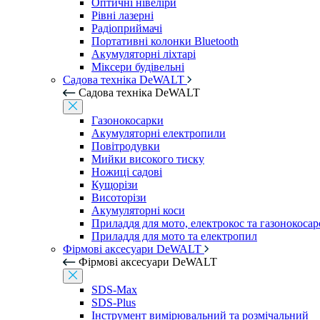
Оптичні нівеліри
Рівні лазерні
Радіоприймачі
Портативні колонки Bluetooth
Акумуляторні ліхтарі
Міксери будівельні
Садова техніка DeWALT
Садова техніка DeWALT
Газонокосарки
Акумуляторні електропили
Повітродувки
Мийки високого тиску
Ножиці садові
Кущорізи
Висоторізи
Акумуляторні коси
Приладдя для мото, електрокос та газонокосар
Приладдя для мото та електропил
Фірмові аксесуари DeWALT
Фірмові аксесуари DeWALT
SDS-Max
SDS-Plus
Інструмент вимірювальний та розмічальний