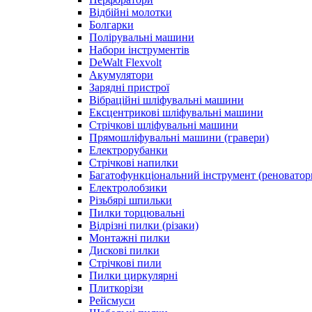
Відбійні молотки
Болгарки
Полірувальні машини
Набори інструментів
DeWalt Flexvolt
Акумулятори
Зарядні пристрої
Вібраційні шліфувальні машини
Ексцентрикові шліфувальні машини
Стрічкові шліфувальні машини
Прямошліфувальні машини (гравери)
Електрорубанки
Стрічкові напилки
Багатофункціональний інструмент (реноватор
Електролобзики
Різьбярі шпильки
Пилки торцювальні
Відрізні пилки (різаки)
Монтажні пилки
Дискові пилки
Стрічкові пили
Пилки циркулярні
Плиткорізи
Рейсмуси