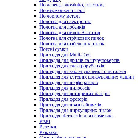
По дереву, алюмінію, пластику
По нержавіючій сталі
По чорному металу
Полотна для електропил
Полотна для лобзиків
Полотна для пилок Алігатор
Полотна для стрічкових пилок
Полотна для шабельних пилок
Поясні сумки
Приладдя для Multi-Tool
Приладдя для дрилів та шуруповертів
Приладдя для електрорубанків
Приладдя для заклепувального пістолета
Приладдя для кутових шліфувальних машин
Приладдя для перфораторів
Приладдя для пилососів
Приладдя для ротаційних лазерів
Приладдя для фрезерів
Приладдя для цвяхозабивачів
Приладдя для циркулярних пилок
Приладдя пістолетів для герметика
Рівні
Рулетки
Рюкзаки
Самонарізи у стрічках