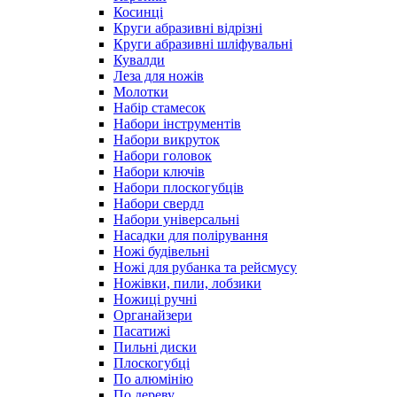
Косинці
Круги абразивні відрізні
Круги абразивні шліфувальні
Кувалди
Леза для ножів
Молотки
Набір стамесок
Набори інструментів
Набори викруток
Набори головок
Набори ключів
Набори плоскогубців
Набори свердл
Набори універсальні
Насадки для полірування
Ножі будівельні
Ножі для рубанка та рейсмусу
Ножівки, пили, лобзики
Ножиці ручні
Органайзери
Пасатижі
Пильні диски
Плоскогубці
По алюмінію
По дереву