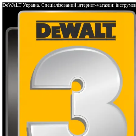
DeWALT Україна. Спеціалізований інтернет-магазин: інс