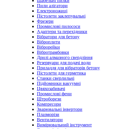
Шабельні пилки
Пили алігатори
Електроножиці
Пістолети заклепувальні
Фрезери
Промислові пилососи
Адаптери та перехідники
Вібратори для бетону
Віброплити
Віброрейки
Вібротрамбовки
Дрилі алмазного свердління
Резервуари для подачі води
Приладдя для вібраторів бетону
Пістолети для герметика
Станки сверлильні
Підйомники вакуумні
Цвяхозабивачі
Промислові фени
Штроборези
Компресори
Зварювальні інвертори
Плазморізи
Вентилятори
Вимірювальний інструмент