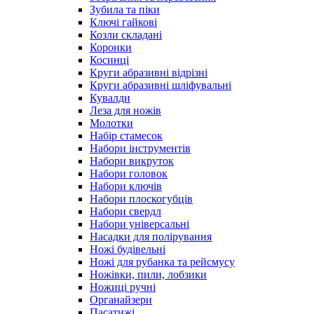
Зубила та піки
Ключі гайкові
Козли складані
Коронки
Косинці
Круги абразивні відрізні
Круги абразивні шліфувальні
Кувалди
Леза для ножів
Молотки
Набір стамесок
Набори інструментів
Набори викруток
Набори головок
Набори ключів
Набори плоскогубців
Набори свердл
Набори універсальні
Насадки для полірування
Ножі будівельні
Ножі для рубанка та рейсмусу
Ножівки, пили, лобзики
Ножиці ручні
Органайзери
Пасатижі