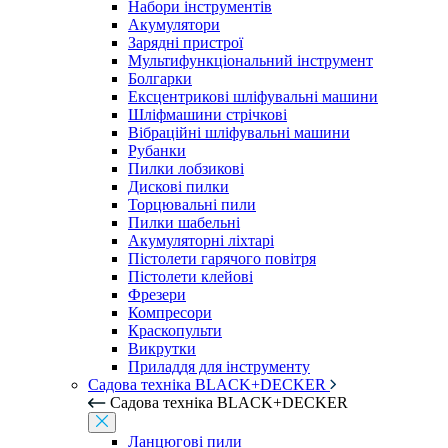
Набори інструментів
Акумулятори
Зарядні пристрої
Мультифункціональний інструмент
Болгарки
Ексцентрикові шліфувальні машини
Шліфмашини стрічкові
Вібраційні шліфувальні машини
Рубанки
Пилки лобзикові
Дискові пилки
Торцювальні пили
Пилки шабельні
Акумуляторні ліхтарі
Пістолети гарячого повітря
Пістолети клейові
Фрезери
Компресори
Краскопульти
Викрутки
Приладдя для інструменту
Садова техніка BLACK+DECKER
Садова техніка BLACK+DECKER
Ланцюгові пили