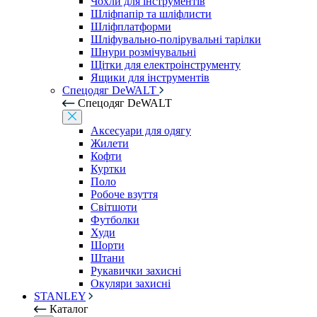
Чохли для інструментів
Шліфпапір та шліфлисти
Шліфплатформи
Шліфувально-полірувальні тарілки
Шнури розмічувальні
Щітки для електроінструменту
Ящики для інструментів
Спецодяг DeWALT
Спецодяг DeWALT
Аксесуари для одягу
Жилети
Кофти
Куртки
Поло
Робоче взуття
Світшоти
Футболки
Худи
Шорти
Штани
Рукавички захисні
Окуляри захисні
STANLEY
Каталог