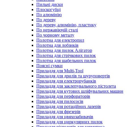
Пильні диски
Плоскогубці
По алюмінію
По дереву
По дереву, алюмінію, пластику
По нержавіючій сталі
По чорному металу
Полотна для електропил
Полотна для лобзиків
Полотна для пилок Алігатор
Полотна для стрічкових пилок
Полотна для шабельних пилок
Поясні сумки
Приладдя для Multi-Tool
Приладдя для дрилів та шуруповертів
Приладдя для електрорубанків
Приладдя для заклепувального пістолета
Приладдя для кутових шліфувальних машин
Приладдя для перфораторів
Приладдя для пилососів
Приладдя для ротаційних лазерів
Приладдя для фрезерів
Приладдя для цвяхозабивачів
Приладдя для циркулярних пилок
Приладдя пістолетів для герметика