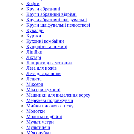
Кофти
Круги абразивні
Круги абразивні відрізні
Круги абразивні шліфувальні
Круги шліфувальні пелюсткові
Кувалди
Куртки
Кухонні комбайни
Кущорізи та ножиці
Лінійки
Ліхтарі
Ланцюги для мотопил
Леза для ножів
Леза для рашпіля
Лещата
Міксери
Міксери кухонні
Машинки для видалення ворсу
Мережеві подовжувачі
Мийки високого тиску
Молотки
Молотки відбійні
Мультиметри
Мультипечі
М’ясорубки