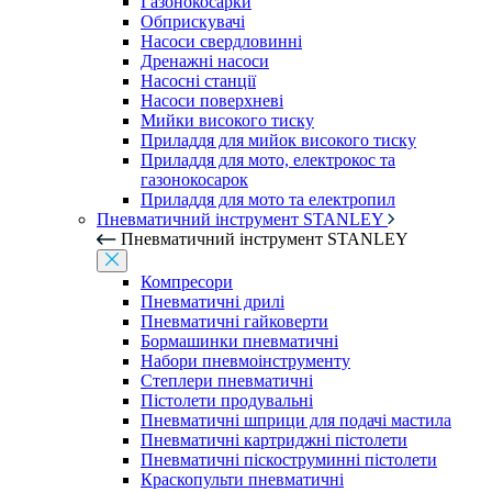
Газонокосарки
Обприскувачі
Насоси свердловинні
Дренажні насоси
Насосні станції
Насоси поверхневі
Мийки високого тиску
Приладдя для мийок високого тиску
Приладдя для мото, електрокос та
газонокосарок
Приладдя для мото та електропил
Пневматичний інструмент STANLEY
Пневматичний інструмент STANLEY
Компресори
Пневматичні дрилі
Пневматичні гайковерти
Бормашинки пневматичні
Набори пневмоінструменту
Степлери пневматичні
Пістолети продувальні
Пневматичні шприци для подачі мастила
Пневматичні картриджні пістолети
Пневматичні піскоструминні пістолети
Краскопульти пневматичні