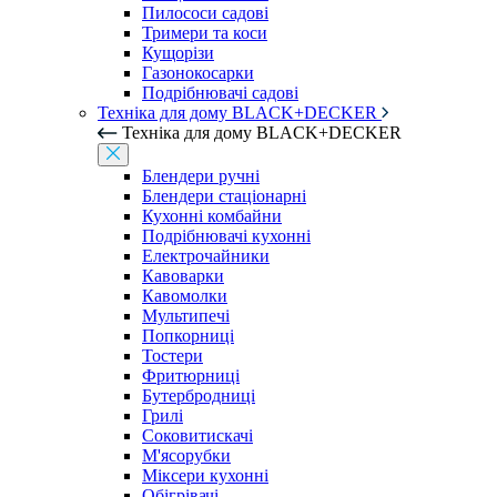
Пилососи садові
Тримери та коси
Кущорізи
Газонокосарки
Подрібнювачі садові
Техніка для дому BLACK+DECKER
Техніка для дому BLACK+DECKER
Блендери ручні
Блендери стаціонарні
Кухонні комбайни
Подрібнювачі кухонні
Електрочайники
Кавоварки
Кавомолки
Мультипечі
Попкорниці
Тостери
Фритюрниці
Бутербродниці
Грилі
Соковитискачі
М'ясорубки
Міксери кухонні
Обігрівачі