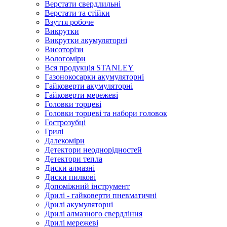
Верстати свердлильні
Верстати та стійки
Взуття робоче
Викрутки
Викрутки акумуляторні
Висоторізи
Вологоміри
Вся продукція STANLEY
Газонокосарки акумуляторні
Гайковерти акумуляторні
Гайковерти мережеві
Головки торцеві
Головки торцеві та набори головок
Гострозубці
Грилі
Далекоміри
Детектори неоднорідностей
Детектори тепла
Диски алмазні
Диски пилкові
Допоміжний інструмент
Дрилі - гайковерти пневматичні
Дрилі акумуляторні
Дрилі алмазного свердління
Дрилі мережеві