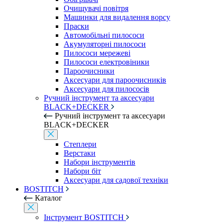
Очищувачі повітря
Машинки для видалення ворсу
Праски
Автомобільні пилососи
Акумуляторні пилососи
Пилососи мережеві
Пилососи електровіники
Пароочисники
Аксесуари для пароочисників
Аксесуари для пилососів
Ручний інструмент та аксесуари
BLACK+DECKER
Ручний інструмент та аксесуари
BLACK+DECKER
Степлери
Верстаки
Набори інструментів
Набори біт
Аксесуари для садової техніки
BOSTITCH
Каталог
Інструмент BOSTITCH