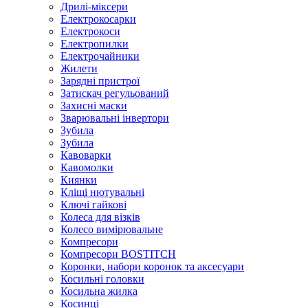
Дрилі-міксери
Електрокосарки
Електрокоси
Електропилки
Електрочайники
Жилети
Зарядні пристрої
Затискач регульований
Захисні маски
Зварювальні інвертори
Зубила
Зубила
Кавоварки
Кавомолки
Киянки
Кліщі нютувальні
Ключі гайкові
Колеса для візків
Колесо вимірювальне
Компресори
Компресори BOSTITCH
Коронки, набори коронок та аксесуари
Косильні головки
Косильна жилка
Косинці