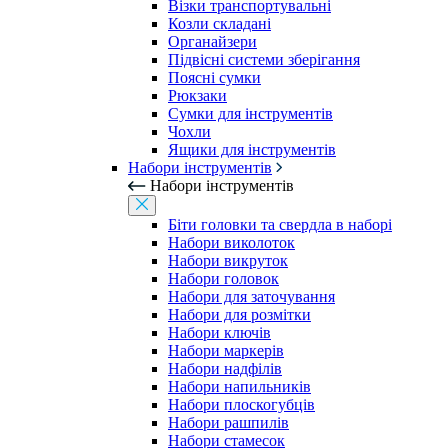
Візки транспортувальні
Козли складані
Органайзери
Підвісні системи зберігання
Поясні сумки
Рюкзаки
Сумки для інструментів
Чохли
Ящики для інструментів
Набори інструментів
Набори інструментів
Біти головки та свердла в наборі
Набори виколоток
Набори викруток
Набори головок
Набори для заточування
Набори для розмітки
Набори ключів
Набори маркерів
Набори надфілів
Набори напильників
Набори плоскогубців
Набори рашпилів
Набори стамесок