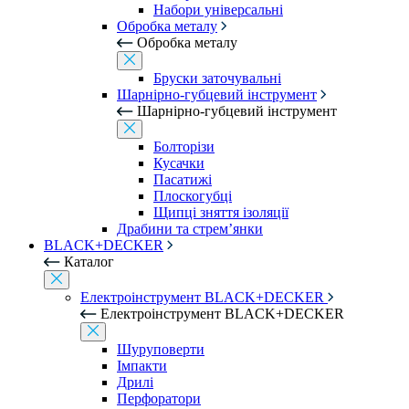
Набори універсальні
Обробка металу
Обробка металу
Бруски заточувальні
Шарнірно-губцевий інструмент
Шарнірно-губцевий інструмент
Болторізи
Кусачки
Пасатижі
Плоскогубці
Щипці зняття ізоляції
Драбини та стрем’янки
BLACK+DECKER
Каталог
Електроінструмент BLACK+DECKER
Електроінструмент BLACK+DECKER
Шуруповерти
Імпакти
Дрилі
Перфоратори