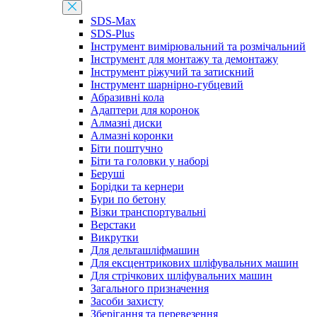
SDS-Max
SDS-Plus
Інструмент вимірювальний та розмічальний
Інструмент для монтажу та демонтажу
Інструмент ріжучий та затискний
Інструмент шарнірно-губцевий
Абразивні кола
Адаптери для коронок
Алмазні диски
Алмазні коронки
Біти поштучно
Біти та головки у наборі
Беруші
Борідки та кернери
Бури по бетону
Візки транспортувальні
Верстаки
Викрутки
Для дельташліфмашин
Для ексцентрикових шліфувальних машин
Для стрічкових шліфувальних машин
Загального призначення
Засоби захисту
Зберігання та перевезення