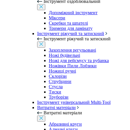
Інструмент оздоблювальний
Допоміжний інструмент
Міксери
Скребки та шпателі
Тримери для ламінату
Інструмент ріжучий та затискний
Інструмент ріжучий та затискний
Захоплення регульовані
Ножі будівельні
Ножі для рейсмусу та рубанка
Ножівки Пили Лобзики
Ножиці ручні
Склорізи
Струбцини
Стусла
Тиски
Труборізи
Інструмент універсальний Multi-Tool
Витратні матеріали
Витратні матеріали
Абразивні круги
Алмазні круги