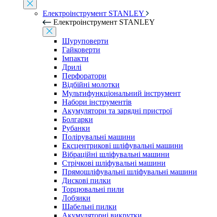
Електроінструмент STANLEY
Електроінструмент STANLEY
Шуруповерти
Гайковерти
Імпакти
Дрилі
Перфоратори
Відбійні молотки
Мультифункціональний інструмент
Набори інструментів
Акумулятори та зарядні пристрої
Болгарки
Рубанки
Полірувальні машини
Ексцентрикові шліфувальні машини
Вібраційні шліфувальні машини
Стрічкові шліфувальні машини
Прямошліфувальні шліфувальні машини
Дискові пилки
Торцювальні пили
Лобзики
Шабельні пилки
Акумуляторні викрутки