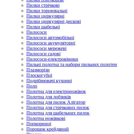
Пилки стрічкові
Пилки торцювальні
Пилки циркулярні
Пилки циркулярні дискові
Пилки шабельні
Пилососи
Пилососи автомобільні
Пилососи акумуляторні
Пилососи мережеві
Пилососи садові
Пилососи-електровіники
Пильні полотна та набори пильних полотен
Плазморізи
Плоскогубці
Подрібнювачі кухонні
Поло
Полотна для електроножівок
Полотна для лобзиків
Полотна для пилок Алігатор
Полотна для стрічкових пилок
Полотна для шабельних пилок
Полотна ножівкові
Попкорниці
Порошок крейдяний