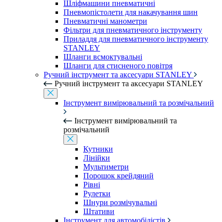
Шліфмашини пневматичні
Пневмопістолети для накачування шин
Пневматичні манометри
Фільтри для пневматичного інструменту
Приладдя для пневматичного інструменту
STANLEY
Шланги всмоктувальні
Шланги для стисненого повітря
Ручний інструмент та аксесуари STANLEY
Ручний інструмент та аксесуари STANLEY
Інструмент вимірювальний та розмічальний
Інструмент вимірювальний та
розмічальний
Кутники
Лінійки
Мультиметри
Порошок крейдяний
Рівні
Рулетки
Шнури розмічувальні
Штативи
Інструмент для автомобілістів