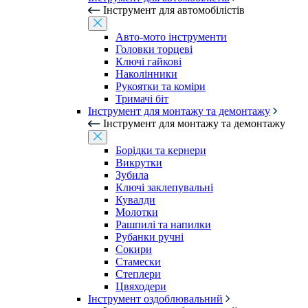
Інструмент для автомобілістів
Авто-мото інструменти
Головки торцеві
Ключі гайкові
Наколінники
Рукоятки та коміри
Тримачі біт
Інструмент для монтажу та демонтажу
Інструмент для монтажу та демонтажу
Борідки та кернери
Викрутки
Зубила
Ключі заклепувальні
Кувалди
Молотки
Рашпилі та напилки
Рубанки ручні
Сокири
Стамески
Степлери
Цвяходери
Інструмент оздоблювальний