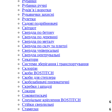
Рубанки
Рубанки ручні
Руківʼя і воротки
Рукавички захисні
Рулетки
Садові подрібнювачі
Світшот
Свердла по бетону
Свердла по деревині
Свердла по металу
Свердла по склу та плитці
Свердла універсальні
Свердла центрувальні
Секатори
Системи зберігання і транспортування
Склорізи
Скоби BOSTITCH
Скоби для степлера
Скобозабивачі пневматичні
Скребки і шпадлі
Сокири
Соковитискачі
Спеціальне кріплення BOSTITCH
6
6
6
6
6
Стійки сверлильні
Стамески
6
6
6
6
6