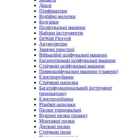
Дрилі
Перфоратори
Відбійні молотки
Болгарки
Полірувальні машини
Набори інструментів
DeWalt Flexvolt
Акумулятори
Зарядні пристрої
Вібраційні шліфувальні машини
Ексцентрикові шліфувальні машини
Стрічкові шліфувальні машини
Прямошліфувальні машини (гравери)
Електрорубанки
Стрічкові напилки
Багатофункціональний інструмент
(реноватори)
Електролобзики
Різьбярі шпильки
Пилки торцювальні
Відрізні пилки (різаки)
Монтажні пилки
Дискові пилки
Стрічкові пили