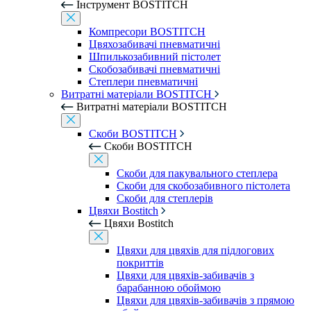
Інструмент BOSTITCH
Компресори BOSTITCH
Цвяхозабивачі пневматичні
Шпилькозабивний пістолет
Скобозабивачі пневматичні
Степлери пневматичні
Витратні матеріали BOSTITCH
Витратні матеріали BOSTITCH
Скоби BOSTITCH
Скоби BOSTITCH
Скоби для пакувального степлера
Скоби для скобозабивного пістолета
Скоби для степлерів
Цвяхи Bostitch
Цвяхи Bostitch
Цвяхи для цвяхів для підлогових
покриттів
Цвяхи для цвяхів-забивачів з
барабанною обоймою
Цвяхи для цвяхів-забивачів з прямою