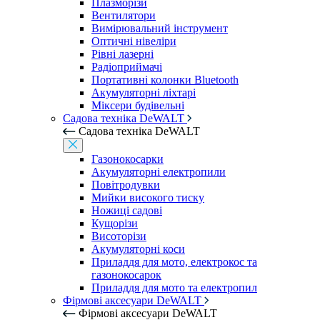
Плазморізи
Вентилятори
Вимірювальний інструмент
Оптичні нівеліри
Рівні лазерні
Радіоприймачі
Портативні колонки Bluetooth
Акумуляторні ліхтарі
Міксери будівельні
Садова техніка DeWALT
Садова техніка DeWALT
Газонокосарки
Акумуляторні електропили
Повітродувки
Мийки високого тиску
Ножиці садові
Кущорізи
Висоторізи
Акумуляторні коси
Приладдя для мото, електрокос та
газонокосарок
Приладдя для мото та електропил
Фірмові аксесуари DeWALT
Фірмові аксесуари DeWALT