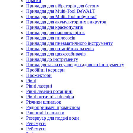
Праски
Приладдя для вібраторів для бетону
Приладдя для Multi-Tool DeWALT
Приладдя для Multi-Tool побутової
Приладдя для акумуляторних викруток
Приладдя для краскопультів
Приладдя для парових щіток
Приладдя для пилососів
Приладдя для пневматичного інструменту
Приладдя для ротаційних лазерів
Приладдя для цвяхозабивачів
Приладдя до інструменту
Приладдя та аксесуари до садового інструменту
Пробійці і кернери
Прожектори
Рівні
Рівні лазерні
Рівні лазерні ротаційні
Рівні оптичні - нівеліри
Різчики шпильок
Радіоприймачі промислові
Рашпилі і напилки
Резервуар для подачі води
Рейсмуси
Рейсмуси