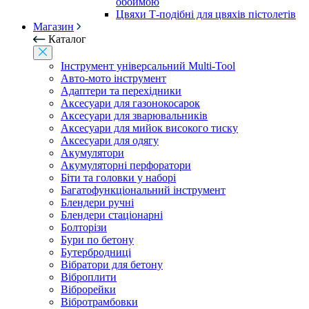
обоймою
Цвяхи Т-подібні для цвяхів пістолетів
Магазин
Каталог
Інструмент універсальний Multi-Tool
Авто-мото інструмент
Адаптери та перехідники
Аксесуари для газонокосарок
Аксесуари для зварювальників
Аксесуари для мийок високого тиску
Аксесуари для одягу
Акумулятори
Акумуляторні перфоратори
Біти та головки у наборі
Багатофункціональний інструмент
Блендери ручні
Блендери стаціонарні
Болторізи
Бури по бетону
Бутербродниці
Вібратори для бетону
Віброплити
Віброрейки
Вібротрамбовки