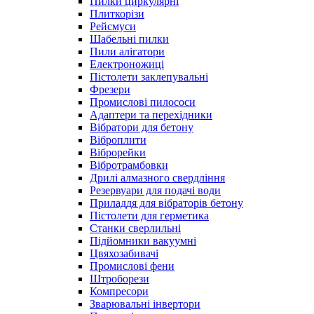
Пилки циркулярні
Плиткорізи
Рейсмуси
Шабельні пилки
Пили алігатори
Електроножиці
Пістолети заклепувальні
Фрезери
Промислові пилососи
Адаптери та перехідники
Вібратори для бетону
Віброплити
Віброрейки
Вібротрамбовки
Дрилі алмазного свердління
Резервуари для подачі води
Приладдя для вібраторів бетону
Пістолети для герметика
Станки сверлильні
Підйомники вакуумні
Цвяхозабивачі
Промислові фени
Штроборези
Компресори
Зварювальні інвертори