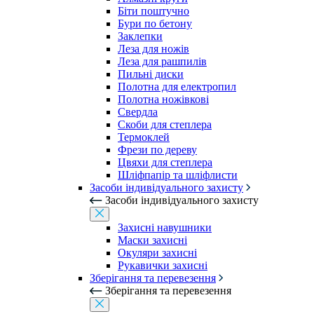
Біти поштучно
Бури по бетону
Заклепки
Леза для ножів
Леза для рашпилів
Пильні диски
Полотна для електропил
Полотна ножівкові
Свердла
Скоби для степлера
Термоклей
Фрези по дереву
Цвяхи для степлера
Шліфпапір та шліфлисти
Засоби індивідуального захисту
Засоби індивідуального захисту
Захисні навушники
Маски захисні
Окуляри захисні
Рукавички захисні
Зберігання та перевезення
Зберігання та перевезення