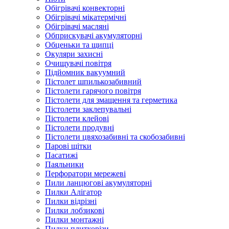
Обігрівачі конвекторні
Обігрівачі мікатермічні
Обігрівачі масляні
Обприскувачі акумуляторні
Обценьки та щипці
Окуляри захисні
Очищувачі повітря
Підйомник вакуумний
Пістолет шпилькозабивний
Пістолети гарячого повітря
Пістолети для змащення та герметика
Пістолети заклепувальні
Пістолети клейові
Пістолети продувні
Пістолети цвяхозабивні та скобозабивні
Парові щітки
Пасатижі
Паяльники
Перфоратори мережеві
Пили ланцюгові акумуляторні
Пилки Алігатор
Пилки відрізні
Пилки лобзикові
Пилки монтажні
Пилки плиткорізи