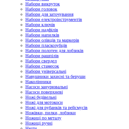
Набори викруток
Набори головок
Набори для заточування
Набори електроінструментів
Набори ключів
Набори надфілів
Набори напилків
Набори олівців та маркерів
Набори пласкозубців
Набори полотен для лобзиків
Набори рашпілів
Набори свердел
Набори стамесок
Набори універсальні
Навушники захисні та беруши
Наколінники
Насоси занурювальні
Насоси поверхневі
Ножі будівельні
Ножі для мотокоси
Ножі для рубанків та рейсмусів
Ножівки, пилки, лобзики
Ножиці по металу
Ножиці ручні
Нюти