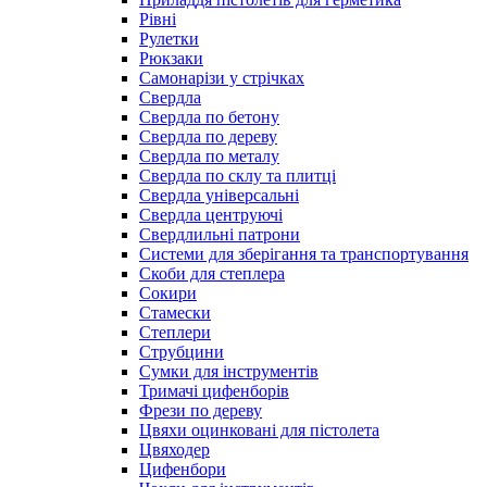
Рівні
Рулетки
Рюкзаки
Самонарізи у стрічках
Свердла
Свердла по бетону
Свердла по дереву
Свердла по металу
Свердла по склу та плитці
Свердла універсальні
Свердла центруючі
Свердлильні патрони
Системи для зберігання та транспортування
Скоби для степлера
Сокири
Стамески
Степлери
Струбцини
Сумки для інструментів
Тримачі цифенборів
Фрези по дереву
Цвяхи оцинковані для пістолета
Цвяходер
Цифенбори