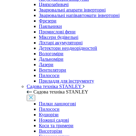
Цвяхозабивачі
Зварювальні апарати інверторні
Зварювальні напівавтомати інверторні
Фрезери
Паяльники
Промислові фени
Міксери будівельні
Ліхтарі акумуляторні
Детектори неоднорідностей
Вологоміри
Дальноміри
Лазери
Вентилятори
Пилососи
Приладдя для інструменту
Садова техніка STANLEY
Садова техніка STANLEY
Пилки ланцюгові
Пилососи
Кущорізи
Ножиці садові
Коси та тримери
Висоторізи