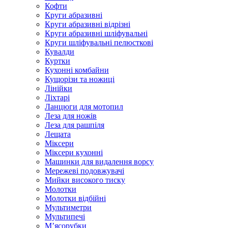
Кофти
Круги абразивні
Круги абразивні відрізні
Круги абразивні шліфувальні
Круги шліфувальні пелюсткові
Кувалди
Куртки
Кухонні комбайни
Кущорізи та ножиці
Лінійки
Ліхтарі
Ланцюги для мотопил
Леза для ножів
Леза для рашпіля
Лещата
Міксери
Міксери кухонні
Машинки для видалення ворсу
Мережеві подовжувачі
Мийки високого тиску
Молотки
Молотки відбійні
Мультиметри
Мультипечі
М’ясорубки