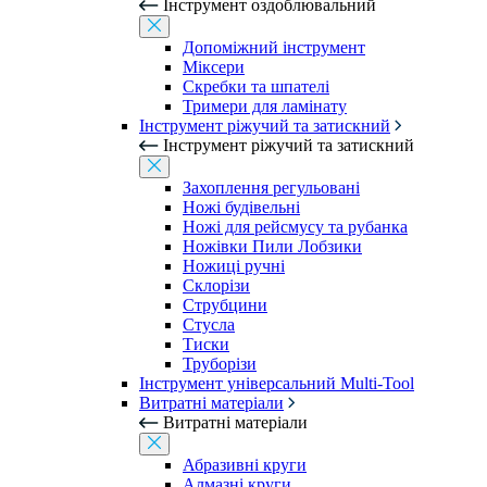
Інструмент оздоблювальний
Допоміжний інструмент
Міксери
Скребки та шпателі
Тримери для ламінату
Інструмент ріжучий та затискний
Інструмент ріжучий та затискний
Захоплення регульовані
Ножі будівельні
Ножі для рейсмусу та рубанка
Ножівки Пили Лобзики
Ножиці ручні
Склорізи
Струбцини
Стусла
Тиски
Труборізи
Інструмент універсальний Multi-Tool
Витратні матеріали
Витратні матеріали
Абразивні круги
Алмазні круги