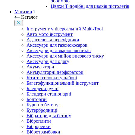
обоймою
Цвяхи Т-подібні для цвяхів пістолетів
Магазин
Каталог
Інструмент універсальний Multi-Tool
Авто-мото інструмент
Адаптери та перехідники
Аксесуари для газонокосарок
Аксесуари для зварювальників
Аксесуари для мийок високого тиску
Аксесуари для одягу
Акумулятори
Акумуляторні перфоратори
Біти та головки у наборі
Багатофункціональний інструмент
Блендери ручні
Блендери стаціонарні
Болторізи
Бури по бетону
Бутербродниці
Вібратори для бетону
Віброплити
Віброрейки
Вібротрамбовки