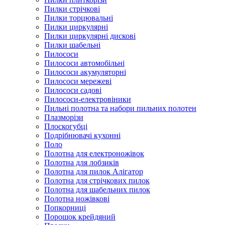
Пилки стрічкові
Пилки торцювальні
Пилки циркулярні
Пилки циркулярні дискові
Пилки шабельні
Пилососи
Пилососи автомобільні
Пилососи акумуляторні
Пилососи мережеві
Пилососи садові
Пилососи-електровіники
Пильні полотна та набори пильних полотен
Плазморізи
Плоскогубці
Подрібнювачі кухонні
Поло
Полотна для електроножівок
Полотна для лобзиків
Полотна для пилок Алігатор
Полотна для стрічкових пилок
Полотна для шабельних пилок
Полотна ножівкові
Попкорниці
Порошок крейдяний