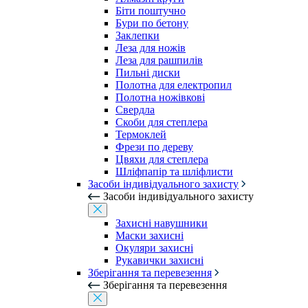
Біти поштучно
Бури по бетону
Заклепки
Леза для ножів
Леза для рашпилів
Пильні диски
Полотна для електропил
Полотна ножівкові
Свердла
Скоби для степлера
Термоклей
Фрези по дереву
Цвяхи для степлера
Шліфпапір та шліфлисти
Засоби індивідуального захисту
Засоби індивідуального захисту
Захисні навушники
Маски захисні
Окуляри захисні
Рукавички захисні
Зберігання та перевезення
Зберігання та перевезення