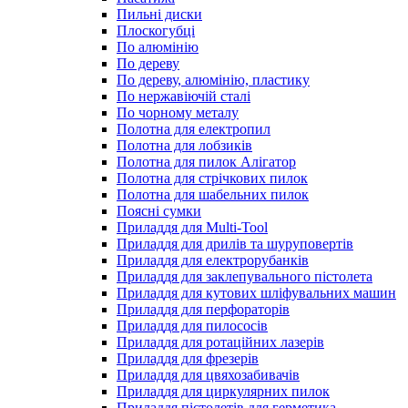
Пильні диски
Плоскогубці
По алюмінію
По дереву
По дереву, алюмінію, пластику
По нержавіючій сталі
По чорному металу
Полотна для електропил
Полотна для лобзиків
Полотна для пилок Алігатор
Полотна для стрічкових пилок
Полотна для шабельних пилок
Поясні сумки
Приладдя для Multi-Tool
Приладдя для дрилів та шуруповертів
Приладдя для електрорубанків
Приладдя для заклепувального пістолета
Приладдя для кутових шліфувальних машин
Приладдя для перфораторів
Приладдя для пилососів
Приладдя для ротаційних лазерів
Приладдя для фрезерів
Приладдя для цвяхозабивачів
Приладдя для циркулярних пилок
Приладдя пістолетів для герметика