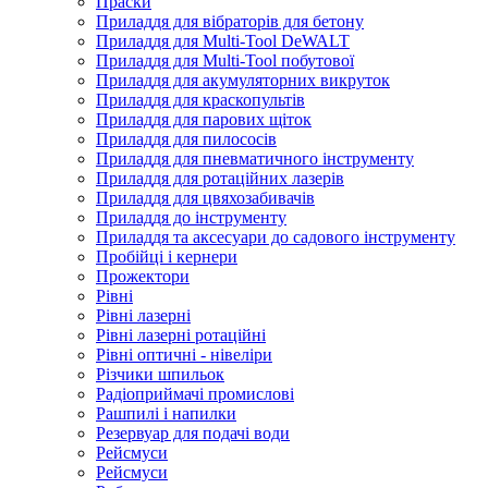
Праски
Приладдя для вібраторів для бетону
Приладдя для Multi-Tool DeWALT
Приладдя для Multi-Tool побутової
Приладдя для акумуляторних викруток
Приладдя для краскопультів
Приладдя для парових щіток
Приладдя для пилососів
Приладдя для пневматичного інструменту
Приладдя для ротаційних лазерів
Приладдя для цвяхозабивачів
Приладдя до інструменту
Приладдя та аксесуари до садового інструменту
Пробійці і кернери
Прожектори
Рівні
Рівні лазерні
Рівні лазерні ротаційні
Рівні оптичні - нівеліри
Різчики шпильок
Радіоприймачі промислові
Рашпилі і напилки
Резервуар для подачі води
Рейсмуси
Рейсмуси