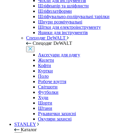
Чохли для інструментів
Шліфпапір та шліфлисти
Шліфплатформи
Шліфувально-полірувальні тарілки
Шнури розмічувальні
Щітки для електроінструменту
Ящики для інструментів
Спецодяг DeWALT
Спецодяг DeWALT
Аксесуари для одягу
Жилети
Кофти
Куртки
Поло
Робоче взуття
Світшоти
Футболки
Худи
Шорти
Штани
Рукавички захисні
Окуляри захисні
STANLEY
Каталог