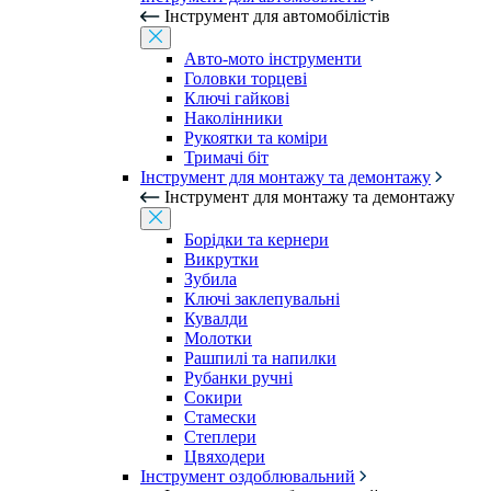
Інструмент для автомобілістів
Авто-мото інструменти
Головки торцеві
Ключі гайкові
Наколінники
Рукоятки та коміри
Тримачі біт
Інструмент для монтажу та демонтажу
Інструмент для монтажу та демонтажу
Борідки та кернери
Викрутки
Зубила
Ключі заклепувальні
Кувалди
Молотки
Рашпилі та напилки
Рубанки ручні
Сокири
Стамески
Степлери
Цвяходери
Інструмент оздоблювальний