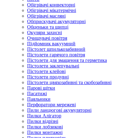
Обігрівачі конвекторні
Обігрівачі мікатермічні
Обігрівачі масляні
Обприскувачі акумуляторні
Обценьки та щипці
Окуляри захисні
Очищувачі повітря
Підйомник вакуумний
Пістолет шпилькозабивний
Пістолети гарячого повітря
Пістолети для змащення та герметика
Пістолети заклепувальні
Пістолети клейові
Пістолети продувні
Пістолети цвяхозабивні та скобозабивні
Парові щітки
Пасатижі
Паяльники
Перфоратори мережеві
Пили ланцюгові акумуляторні
Пилки Алігатор
Пилки відрізні
Пилки лобзикові
Пилки монтажні
Пилки плиткорізи