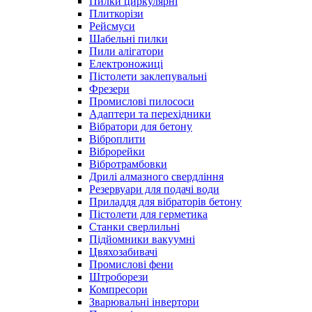
Пилки циркулярні
Плиткорізи
Рейсмуси
Шабельні пилки
Пили алігатори
Електроножиці
Пістолети заклепувальні
Фрезери
Промислові пилососи
Адаптери та перехідники
Вібратори для бетону
Віброплити
Віброрейки
Вібротрамбовки
Дрилі алмазного свердління
Резервуари для подачі води
Приладдя для вібраторів бетону
Пістолети для герметика
Станки сверлильні
Підйомники вакуумні
Цвяхозабивачі
Промислові фени
Штроборези
Компресори
Зварювальні інвертори