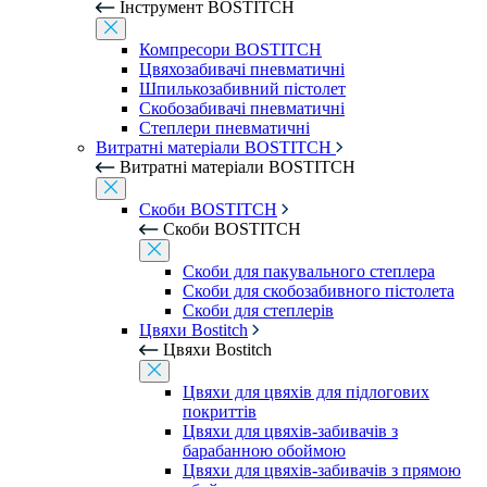
Інструмент BOSTITCH
Компресори BOSTITCH
Цвяхозабивачі пневматичні
Шпилькозабивний пістолет
Скобозабивачі пневматичні
Степлери пневматичні
Витратні матеріали BOSTITCH
Витратні матеріали BOSTITCH
Скоби BOSTITCH
Скоби BOSTITCH
Скоби для пакувального степлера
Скоби для скобозабивного пістолета
Скоби для степлерів
Цвяхи Bostitch
Цвяхи Bostitch
Цвяхи для цвяхів для підлогових
покриттів
Цвяхи для цвяхів-забивачів з
барабанною обоймою
Цвяхи для цвяхів-забивачів з прямою