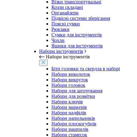
Візки транспортувальні
Козли складані
Органайзери
Підвісні системи зберігання
Поясні сумки
Рюкзаки
Сумки для інструментів
Чохли
Ящики для інструментів
Набори інструментів
Набори інструментів
Біти головки та свердла в наборі
Набори виколоток
Набори викруток
Набори головок
Набори для заточування
Набори для розмітки
Набори ключів
Набори маркерів
Набори надфілів
Набори напильників
Набори плоскогубців
Набори рашпилів
Набори стамесок