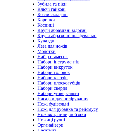
Зубила та піки
Ключі гайкові
Козли складані
Коронки
Косинці
Круги абразивні відрізні
Круги абразивні шліфувальні
Кувалди
Леза для ножів
Молотки
Набір стамесок
Набори інструментів
Набори викруток
Набори головок
Набори ключів
Набори плоскогубців
Набори свердл
Набори універсальні
Насадки для полірування
Ножі будівельні
Ножі для рубанка та рейсмусу
Ножівки, пили, лобзики
Ножиці ручні
Органайзери
Пасатижі