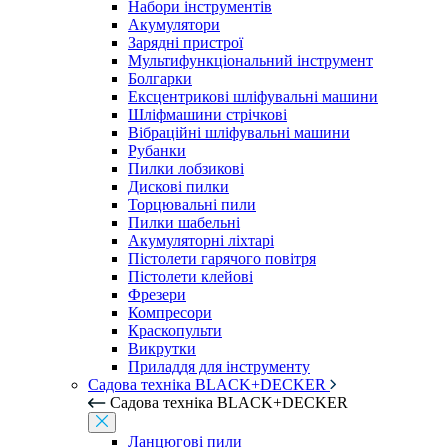
Набори інструментів
Акумулятори
Зарядні пристрої
Мультифункціональний інструмент
Болгарки
Ексцентрикові шліфувальні машини
Шліфмашини стрічкові
Вібраційні шліфувальні машини
Рубанки
Пилки лобзикові
Дискові пилки
Торцювальні пили
Пилки шабельні
Акумуляторні ліхтарі
Пістолети гарячого повітря
Пістолети клейові
Фрезери
Компресори
Краскопульти
Викрутки
Приладдя для інструменту
Садова техніка BLACK+DECKER
Садова техніка BLACK+DECKER
Ланцюгові пили