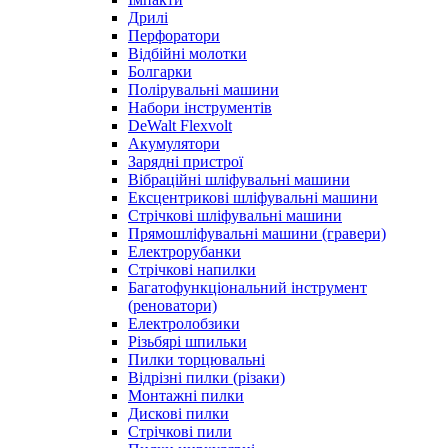
Дрилі
Перфоратори
Відбійні молотки
Болгарки
Полірувальні машини
Набори інструментів
DeWalt Flexvolt
Акумулятори
Зарядні пристрої
Вібраційні шліфувальні машини
Ексцентрикові шліфувальні машини
Стрічкові шліфувальні машини
Прямошліфувальні машини (гравери)
Електрорубанки
Стрічкові напилки
Багатофункціональний інструмент
(реноватори)
Електролобзики
Різьбярі шпильки
Пилки торцювальні
Відрізні пилки (різаки)
Монтажні пилки
Дискові пилки
Стрічкові пили