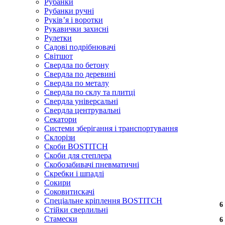
Рубанки
Рубанки ручні
Руківʼя і воротки
Рукавички захисні
Рулетки
Садові подрібнювачі
Світшот
Свердла по бетону
Свердла по деревині
Свердла по металу
Свердла по склу та плитці
Свердла універсальні
Свердла центрувальні
Секатори
Системи зберігання і транспортування
Склорізи
Скоби BOSTITCH
Скоби для степлера
Скобозабивачі пневматичні
Скребки і шпадлі
Сокири
Соковитискачі
Спеціальне кріплення BOSTITCH
6
Стійки сверлильні
Стамески
6