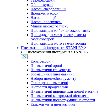
Газонокосарки
Обприскувачі
Насоси свердловинні
Дренажні насоси
Насосні станції
Насоси поверхневі
Мийки високого тиску
Приладдя для мийок високого тиску
Приладдя для мото, електрокос та
газонокосарок
Приладдя для мото та електропил
Пневматичний інструмент STANLEY
Пневматичний інструмент STANLEY
Компресори
Пневматичні дрилі
Пневматичні гайковерти
Бормашинки пневматичні
Набори пневмоінструменту
Степлери пневматичні
Пістолети продувальні
Пневматичні шприци для подачі мастила
Пневматичні картриджні пістолети
Пневматичні піскоструминні пістолети
Краскопульти пневматичні