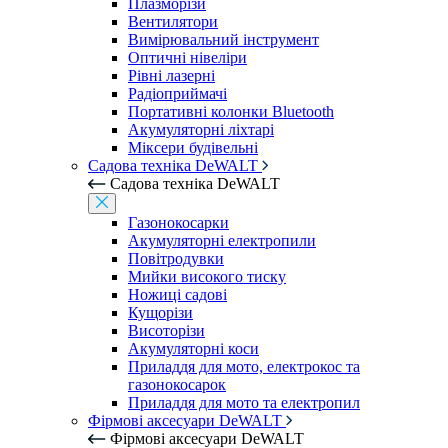
Плазморізи
Вентилятори
Вимірювальний інструмент
Оптичні нівеліри
Рівні лазерні
Радіоприймачі
Портативні колонки Bluetooth
Акумуляторні ліхтарі
Міксери будівельні
Садова техніка DeWALT
Садова техніка DeWALT
Газонокосарки
Акумуляторні електропили
Повітродувки
Мийки високого тиску
Ножиці садові
Кущорізи
Висоторізи
Акумуляторні коси
Приладдя для мото, електрокос та
газонокосарок
Приладдя для мото та електропил
Фірмові аксесуари DeWALT
Фірмові аксесуари DeWALT