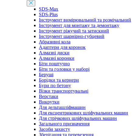
SDS-Max
SDS-Plus
Інструмент вимірювальний та розмічальний
Інструмент для монтажу та демонтажу
Інструмент ріжучий та затискний
Інструмент шарнірно-губцевий
Абразивні кола
Адаптери для коронок
Алмазні диски
Алмазні коронки
Біти поштучно
Біти та головки у наборі
Беруші
Борідки та кернери
Бури по бетону
Візки транспортувальні
Верстаки
Викрутки
Для дельташліфмашин
Для ексцентрикових шліфувальних машин
Для стрічкових шліфувальних машин
Загального призначення
Засоби захисту
Зберігання та перевезення