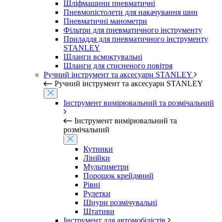
Шліфмашини пневматичні
Пневмопістолети для накачування шин
Пневматичні манометри
Фільтри для пневматичного інструменту
Приладдя для пневматичного інструменту
STANLEY
Шланги всмоктувальні
Шланги для стисненого повітря
Ручний інструмент та аксесуари STANLEY
Ручний інструмент та аксесуари STANLEY
Інструмент вимірювальний та розмічальний
Інструмент вимірювальний та
розмічальний
Кутники
Лінійки
Мультиметри
Порошок крейдяний
Рівні
Рулетки
Шнури розмічувальні
Штативи
Інструмент для автомобілістів