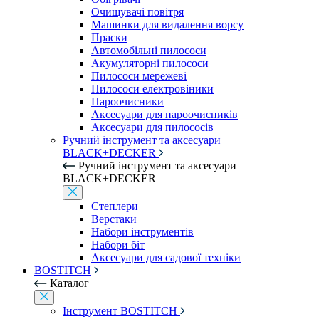
Очищувачі повітря
Машинки для видалення ворсу
Праски
Автомобільні пилососи
Акумуляторні пилососи
Пилососи мережеві
Пилососи електровіники
Пароочисники
Аксесуари для пароочисників
Аксесуари для пилососів
Ручний інструмент та аксесуари
BLACK+DECKER
Ручний інструмент та аксесуари
BLACK+DECKER
Степлери
Верстаки
Набори інструментів
Набори біт
Аксесуари для садової техніки
BOSTITCH
Каталог
Інструмент BOSTITCH