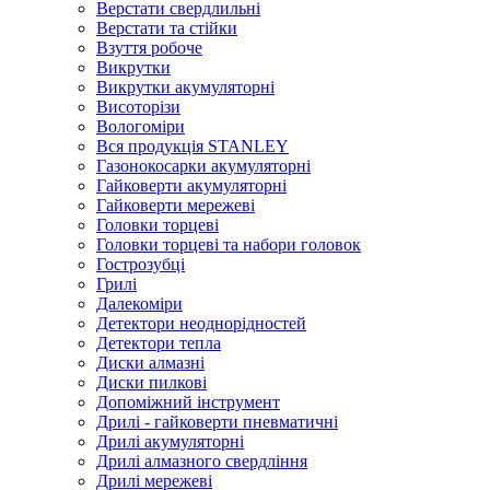
Верстати свердлильні
Верстати та стійки
Взуття робоче
Викрутки
Викрутки акумуляторні
Висоторізи
Вологоміри
Вся продукція STANLEY
Газонокосарки акумуляторні
Гайковерти акумуляторні
Гайковерти мережеві
Головки торцеві
Головки торцеві та набори головок
Гострозубці
Грилі
Далекоміри
Детектори неоднорідностей
Детектори тепла
Диски алмазні
Диски пилкові
Допоміжний інструмент
Дрилі - гайковерти пневматичні
Дрилі акумуляторні
Дрилі алмазного свердління
Дрилі мережеві