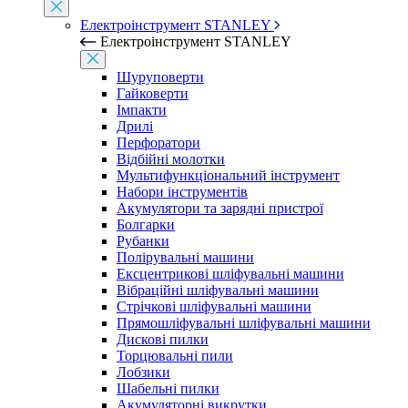
Електроінструмент STANLEY
Електроінструмент STANLEY
Шуруповерти
Гайковерти
Імпакти
Дрилі
Перфоратори
Відбійні молотки
Мультифункціональний інструмент
Набори інструментів
Акумулятори та зарядні пристрої
Болгарки
Рубанки
Полірувальні машини
Ексцентрикові шліфувальні машини
Вібраційні шліфувальні машини
Стрічкові шліфувальні машини
Прямошліфувальні шліфувальні машини
Дискові пилки
Торцювальні пили
Лобзики
Шабельні пилки
Акумуляторні викрутки