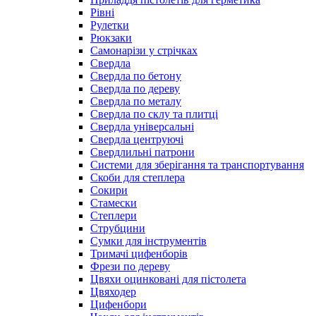
Рівні
Рулетки
Рюкзаки
Самонарізи у стрічках
Свердла
Свердла по бетону
Свердла по дереву
Свердла по металу
Свердла по склу та плитці
Свердла універсальні
Свердла центруючі
Свердлильні патрони
Системи для зберігання та транспортування
Скоби для степлера
Сокири
Стамески
Степлери
Струбцини
Сумки для інструментів
Тримачі цифенборів
Фрези по дереву
Цвяхи оцинковані для пістолета
Цвяходер
Цифенбори