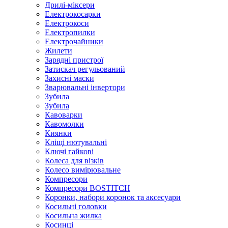
Дрилі-міксери
Електрокосарки
Електрокоси
Електропилки
Електрочайники
Жилети
Зарядні пристрої
Затискач регульований
Захисні маски
Зварювальні інвертори
Зубила
Зубила
Кавоварки
Кавомолки
Киянки
Кліщі нютувальні
Ключі гайкові
Колеса для візків
Колесо вимірювальне
Компресори
Компресори BOSTITCH
Коронки, набори коронок та аксесуари
Косильні головки
Косильна жилка
Косинці