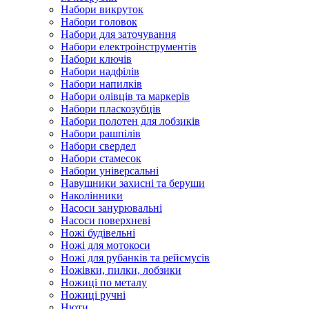
Набори викруток
Набори головок
Набори для заточування
Набори електроінструментів
Набори ключів
Набори надфілів
Набори напилків
Набори олівців та маркерів
Набори пласкозубців
Набори полотен для лобзиків
Набори рашпілів
Набори свердел
Набори стамесок
Набори універсальні
Навушники захисні та беруши
Наколінники
Насоси занурювальні
Насоси поверхневі
Ножі будівельні
Ножі для мотокоси
Ножі для рубанків та рейсмусів
Ножівки, пилки, лобзики
Ножиці по металу
Ножиці ручні
Нюти