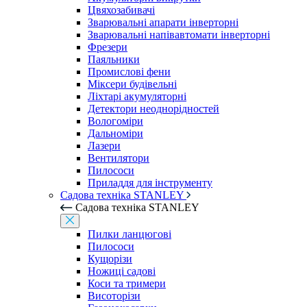
Цвяхозабивачі
Зварювальні апарати інверторні
Зварювальні напівавтомати інверторні
Фрезери
Паяльники
Промислові фени
Міксери будівельні
Ліхтарі акумуляторні
Детектори неоднорідностей
Вологоміри
Дальноміри
Лазери
Вентилятори
Пилососи
Приладдя для інструменту
Садова техніка STANLEY
Садова техніка STANLEY
Пилки ланцюгові
Пилососи
Кущорізи
Ножиці садові
Коси та тримери
Висоторізи