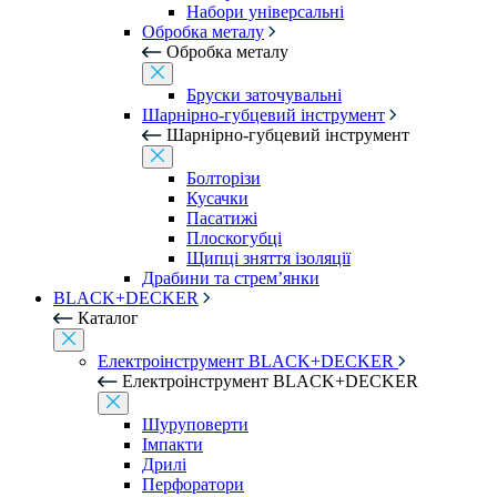
Набори універсальні
Обробка металу
Обробка металу
Бруски заточувальні
Шарнірно-губцевий інструмент
Шарнірно-губцевий інструмент
Болторізи
Кусачки
Пасатижі
Плоскогубці
Щипці зняття ізоляції
Драбини та стрем’янки
BLACK+DECKER
Каталог
Електроінструмент BLACK+DECKER
Електроінструмент BLACK+DECKER
Шуруповерти
Імпакти
Дрилі
Перфоратори