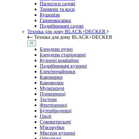
Пилососи садові
Тримери та коси
Кущорізи
Газонокосарки
Подрібнювачі садові
Техніка для дому BLACK+DECKER
Техніка для дому BLACK+DECKER
Блендери ручні
Блендери стаціонарні
Кухонні комбайни
Подрібнювачі кухонні
Електрочайники
Кавоварки
Кавомолки
Мультипечі
Попкорниці
Тостери
Фритюрниці
Бутербродниці
Грилі
Соковитискачі
М'ясорубки
Міксери кухонні
Обігрівачі