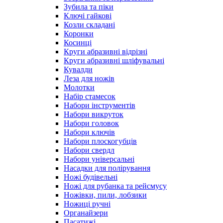
Зубила та піки
Ключі гайкові
Козли складані
Коронки
Косинці
Круги абразивні відрізні
Круги абразивні шліфувальні
Кувалди
Леза для ножів
Молотки
Набір стамесок
Набори інструментів
Набори викруток
Набори головок
Набори ключів
Набори плоскогубців
Набори свердл
Набори універсальні
Насадки для полірування
Ножі будівельні
Ножі для рубанка та рейсмусу
Ножівки, пили, лобзики
Ножиці ручні
Органайзери
Пасатижі