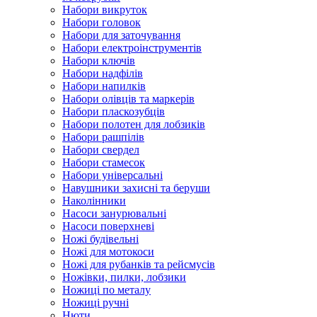
Набори викруток
Набори головок
Набори для заточування
Набори електроінструментів
Набори ключів
Набори надфілів
Набори напилків
Набори олівців та маркерів
Набори пласкозубців
Набори полотен для лобзиків
Набори рашпілів
Набори свердел
Набори стамесок
Набори універсальні
Навушники захисні та беруши
Наколінники
Насоси занурювальні
Насоси поверхневі
Ножі будівельні
Ножі для мотокоси
Ножі для рубанків та рейсмусів
Ножівки, пилки, лобзики
Ножиці по металу
Ножиці ручні
Нюти