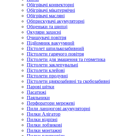
Обігрівачі конвекторні
Обігрівачі мікатермічні
Обігрівачі масляні
Обприскувачі акумуляторні
Обценьки та щипці
Окуляри захисні
Очищувачі повітря
Підйомник вакуумний
Пістолет шпилькозабивний
Пістолети гарячого повітря
Пістолети для змащення та герметика
Пістолети заклепувальні
Пістолети клейові
Пістолети продувні
Пістолети цвяхозабивні та скобозабивні
Парові щітки
Пасатижі
Паяльники
Перфоратори мережеві
Пили ланцюгові акумуляторні
Пилки Алігатор
Пилки відрізні
Пилки лобзикові
Пилки монтажні
Пилки плиткорізи