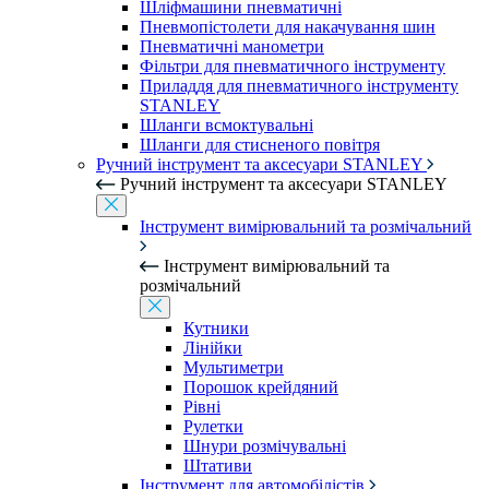
Шліфмашини пневматичні
Пневмопістолети для накачування шин
Пневматичні манометри
Фільтри для пневматичного інструменту
Приладдя для пневматичного інструменту
STANLEY
Шланги всмоктувальні
Шланги для стисненого повітря
Ручний інструмент та аксесуари STANLEY
Ручний інструмент та аксесуари STANLEY
Інструмент вимірювальний та розмічальний
Інструмент вимірювальний та
розмічальний
Кутники
Лінійки
Мультиметри
Порошок крейдяний
Рівні
Рулетки
Шнури розмічувальні
Штативи
Інструмент для автомобілістів