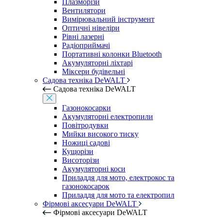
Плазморізи
Вентилятори
Вимірювальний інструмент
Оптичні нівеліри
Рівні лазерні
Радіоприймачі
Портативні колонки Bluetooth
Акумуляторні ліхтарі
Міксери будівельні
Садова техніка DeWALT
Садова техніка DeWALT
Газонокосарки
Акумуляторні електропили
Повітродувки
Мийки високого тиску
Ножиці садові
Кущорізи
Висоторізи
Акумуляторні коси
Приладдя для мото, електрокос та
газонокосарок
Приладдя для мото та електропил
Фірмові аксесуари DeWALT
Фірмові аксесуари DeWALT