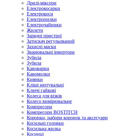
Дрилі-міксери
Електрокосарки
Електрокоси
Електропилки
Електрочайники
Жилети
Зарядні пристрої
Затискач регульований
Захисні маски
Зварювальні інвертори
Зубила
Зубила
Кавоварки
Кавомолки
Киянки
Кліщі нютувальні
Ключі гайкові
Колеса для візків
Колесо вимірювальне
Компресори
Компресори BOSTITCH
Коронки, набори коронок та аксесуари
Косильні головки
Косильна жилка
Косинці