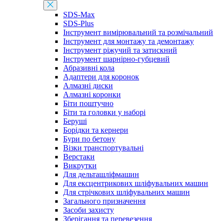
SDS-Max
SDS-Plus
Інструмент вимірювальний та розмічальний
Інструмент для монтажу та демонтажу
Інструмент ріжучий та затискний
Інструмент шарнірно-губцевий
Абразивні кола
Адаптери для коронок
Алмазні диски
Алмазні коронки
Біти поштучно
Біти та головки у наборі
Беруші
Борідки та кернери
Бури по бетону
Візки транспортувальні
Верстаки
Викрутки
Для дельташліфмашин
Для ексцентрикових шліфувальних машин
Для стрічкових шліфувальних машин
Загального призначення
Засоби захисту
Зберігання та перевезення