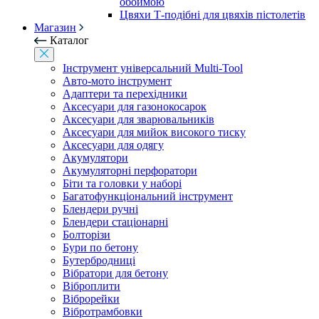
обоймою
Цвяхи Т-подібні для цвяхів пістолетів
Магазин
Каталог
Інструмент універсальний Multi-Tool
Авто-мото інструмент
Адаптери та перехідники
Аксесуари для газонокосарок
Аксесуари для зварювальників
Аксесуари для мийок високого тиску
Аксесуари для одягу
Акумулятори
Акумуляторні перфоратори
Біти та головки у наборі
Багатофункціональний інструмент
Блендери ручні
Блендери стаціонарні
Болторізи
Бури по бетону
Бутербродниці
Вібратори для бетону
Віброплити
Віброрейки
Вібротрамбовки