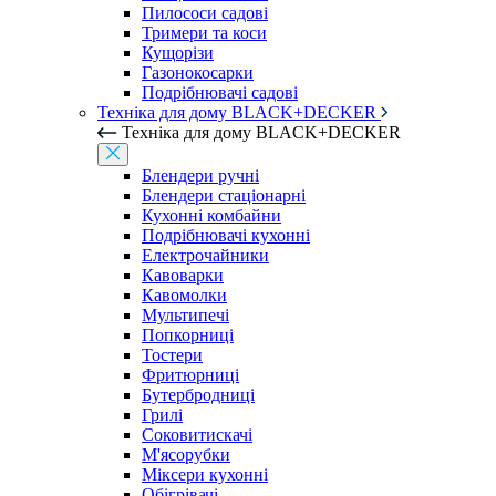
Пилососи садові
Тримери та коси
Кущорізи
Газонокосарки
Подрібнювачі садові
Техніка для дому BLACK+DECKER
Техніка для дому BLACK+DECKER
Блендери ручні
Блендери стаціонарні
Кухонні комбайни
Подрібнювачі кухонні
Електрочайники
Кавоварки
Кавомолки
Мультипечі
Попкорниці
Тостери
Фритюрниці
Бутербродниці
Грилі
Соковитискачі
М'ясорубки
Міксери кухонні
Обігрівачі