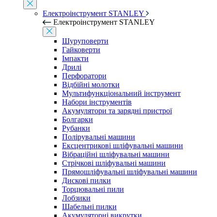
Електроінструмент STANLEY
Електроінструмент STANLEY
Шуруповерти
Гайковерти
Імпакти
Дрилі
Перфоратори
Відбійні молотки
Мультифункціональний інструмент
Набори інструментів
Акумулятори та зарядні пристрої
Болгарки
Рубанки
Полірувальні машини
Ексцентрикові шліфувальні машини
Вібраційні шліфувальні машини
Стрічкові шліфувальні машини
Прямошліфувальні шліфувальні машини
Дискові пилки
Торцювальні пили
Лобзики
Шабельні пилки
Акумуляторні викрутки