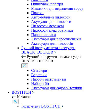
Очищувачі повітря
Машинки для видалення ворсу
Праски
Автомобільні пилососи
Акумуляторні пилососи
Пилососи мережеві
Пилососи електровіники
Пароочисники
Аксесуари для пароочисників
Аксесуари для пилососів
Ручний інструмент та аксесуари
BLACK+DECKER
Ручний інструмент та аксесуари
BLACK+DECKER
Степлери
Верстаки
Набори інструментів
Набори біт
Аксесуари для садової техніки
BOSTITCH
Каталог
Інструмент BOSTITCH