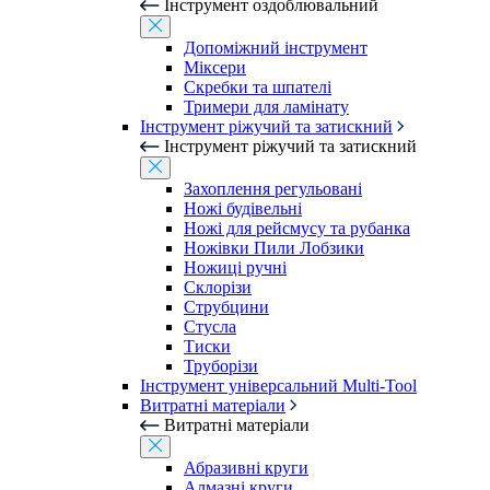
Інструмент оздоблювальний
Допоміжний інструмент
Міксери
Скребки та шпателі
Тримери для ламінату
Інструмент ріжучий та затискний
Інструмент ріжучий та затискний
Захоплення регульовані
Ножі будівельні
Ножі для рейсмусу та рубанка
Ножівки Пили Лобзики
Ножиці ручні
Склорізи
Струбцини
Стусла
Тиски
Труборізи
Інструмент універсальний Multi-Tool
Витратні матеріали
Витратні матеріали
Абразивні круги
Алмазні круги