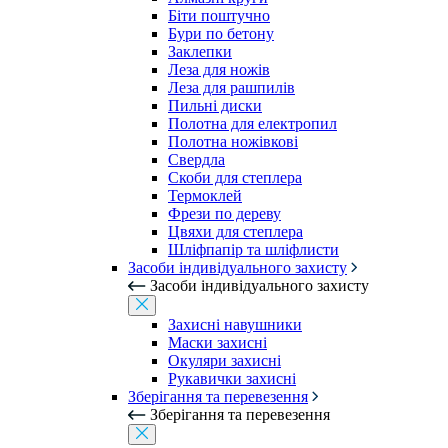
Біти поштучно
Бури по бетону
Заклепки
Леза для ножів
Леза для рашпилів
Пильні диски
Полотна для електропил
Полотна ножівкові
Свердла
Скоби для степлера
Термоклей
Фрези по дереву
Цвяхи для степлера
Шліфпапір та шліфлисти
Засоби індивідуального захисту
Засоби індивідуального захисту
Захисні навушники
Маски захисні
Окуляри захисні
Рукавички захисні
Зберігання та перевезення
Зберігання та перевезення