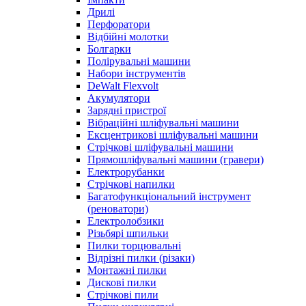
Дрилі
Перфоратори
Відбійні молотки
Болгарки
Полірувальні машини
Набори інструментів
DeWalt Flexvolt
Акумулятори
Зарядні пристрої
Вібраційні шліфувальні машини
Ексцентрикові шліфувальні машини
Стрічкові шліфувальні машини
Прямошліфувальні машини (гравери)
Електрорубанки
Стрічкові напилки
Багатофункціональний інструмент
(реноватори)
Електролобзики
Різьбярі шпильки
Пилки торцювальні
Відрізні пилки (різаки)
Монтажні пилки
Дискові пилки
Стрічкові пили