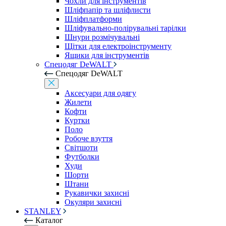
Чохли для інструментів
Шліфпапір та шліфлисти
Шліфплатформи
Шліфувально-полірувальні тарілки
Шнури розмічувальні
Щітки для електроінструменту
Ящики для інструментів
Спецодяг DeWALT
Спецодяг DeWALT
Аксесуари для одягу
Жилети
Кофти
Куртки
Поло
Робоче взуття
Світшоти
Футболки
Худи
Шорти
Штани
Рукавички захисні
Окуляри захисні
STANLEY
Каталог