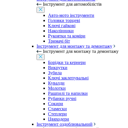
Інструмент для автомобілістів
Авто-мото інструменти
Головки торцеві
Ключі гайкові
Наколінники
Рукоятки та коміри
Тримачі біт
Інструмент для монтажу та демонтажу
Інструмент для монтажу та демонтажу
Борідки та кернери
Викрутки
Зубила
Ключі заклепувальні
Кувалди
Молотки
Рашпилі та напилки
Рубанки ручні
Сокири
Стамески
Степлери
Цвяходери
Інструмент оздоблювальний