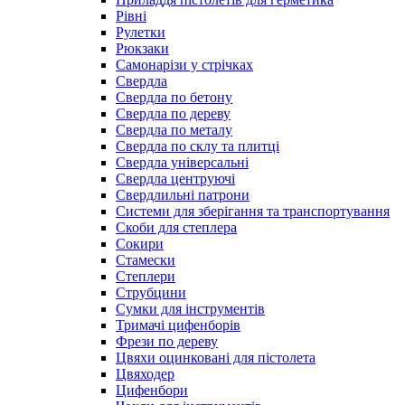
Рівні
Рулетки
Рюкзаки
Самонарізи у стрічках
Свердла
Свердла по бетону
Свердла по дереву
Свердла по металу
Свердла по склу та плитці
Свердла універсальні
Свердла центруючі
Свердлильні патрони
Системи для зберігання та транспортування
Скоби для степлера
Сокири
Стамески
Степлери
Струбцини
Сумки для інструментів
Тримачі цифенборів
Фрези по дереву
Цвяхи оцинковані для пістолета
Цвяходер
Цифенбори