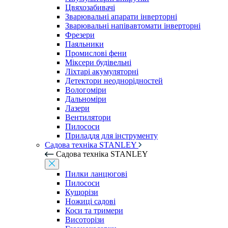
Цвяхозабивачі
Зварювальні апарати інверторні
Зварювальні напівавтомати інверторні
Фрезери
Паяльники
Промислові фени
Міксери будівельні
Ліхтарі акумуляторні
Детектори неоднорідностей
Вологоміри
Дальноміри
Лазери
Вентилятори
Пилососи
Приладдя для інструменту
Садова техніка STANLEY
Садова техніка STANLEY
Пилки ланцюгові
Пилососи
Кущорізи
Ножиці садові
Коси та тримери
Висоторізи