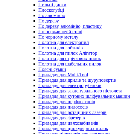
Пильні диски
Плоскогубці
По алюмінію
По дереву
По дереву, алюмінію, пластику
По нержавіючій сталі
По чорному металу
Полотна для електропил
Полотна для лобзиків
Полотна для пилок Алігатор
Полотна для стрічкових пилок
Полотна для шабельних пилок
Поясні сумки
Приладдя для Multi-Tool
Приладдя для дрилів та шуруповертів
Приладдя для електрорубанків
Приладдя для заклепувального пістолета
Приладдя для кутових шліфувальних машин
Приладдя для перфораторів
Приладдя для пилососів
Приладдя для ротаційних лазерів
Приладдя для фрезерів
Приладдя для цвяхозабивачів
Приладдя для циркулярних пилок
Приладдя пістолетів для герметика