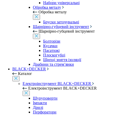
Набори універсальні
Обробка металу
Обробка металу
Бруски заточувальні
Шарнірно-губцевий інструмент
Шарнірно-губцевий інструмент
Болторізи
Кусачки
Пасатижі
Плоскогубці
Щипці зняття ізоляції
Драбини та стрем’янки
BLACK+DECKER
Каталог
Електроінструмент BLACK+DECKER
Електроінструмент BLACK+DECKER
Шуруповерти
Імпакти
Дрилі
Перфоратори