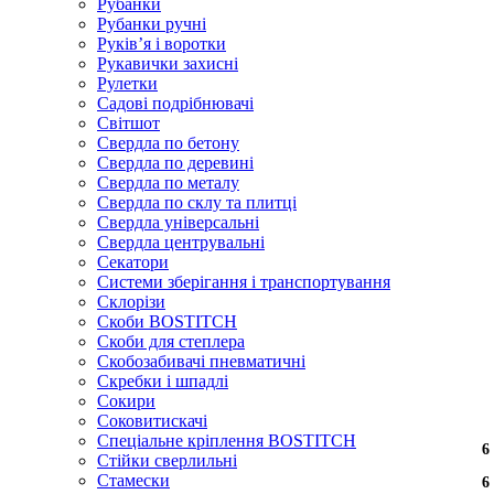
Рубанки
Рубанки ручні
Руківʼя і воротки
Рукавички захисні
Рулетки
Садові подрібнювачі
Світшот
Свердла по бетону
Свердла по деревині
Свердла по металу
Свердла по склу та плитці
Свердла універсальні
Свердла центрувальні
Секатори
Системи зберігання і транспортування
Склорізи
Скоби BOSTITCH
Скоби для степлера
Скобозабивачі пневматичні
Скребки і шпадлі
Сокири
Соковитискачі
Спеціальне кріплення BOSTITCH
6
6
6
6
6
6
6
Стійки сверлильні
Стамески
6
6
6
6
6
6
6