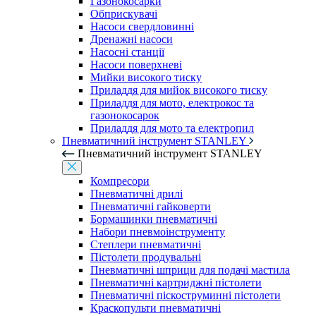
Газонокосарки
Обприскувачі
Насоси свердловинні
Дренажні насоси
Насосні станції
Насоси поверхневі
Мийки високого тиску
Приладдя для мийок високого тиску
Приладдя для мото, електрокос та
газонокосарок
Приладдя для мото та електропил
Пневматичний інструмент STANLEY
Пневматичний інструмент STANLEY
Компресори
Пневматичні дрилі
Пневматичні гайковерти
Бормашинки пневматичні
Набори пневмоінструменту
Степлери пневматичні
Пістолети продувальні
Пневматичні шприци для подачі мастила
Пневматичні картриджні пістолети
Пневматичні піскоструминні пістолети
Краскопульти пневматичні