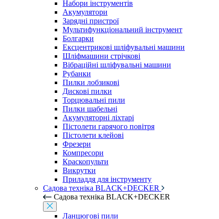
Набори інструментів
Акумулятори
Зарядні пристрої
Мультифункціональний інструмент
Болгарки
Ексцентрикові шліфувальні машини
Шліфмашини стрічкові
Вібраційні шліфувальні машини
Рубанки
Пилки лобзикові
Дискові пилки
Торцювальні пили
Пилки шабельні
Акумуляторні ліхтарі
Пістолети гарячого повітря
Пістолети клейові
Фрезери
Компресори
Краскопульти
Викрутки
Приладдя для інструменту
Садова техніка BLACK+DECKER
Садова техніка BLACK+DECKER
Ланцюгові пили