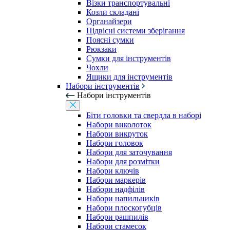
Візки транспортувальні
Козли складані
Органайзери
Підвісні системи зберігання
Поясні сумки
Рюкзаки
Сумки для інструментів
Чохли
Ящики для інструментів
Набори інструментів
Набори інструментів
Біти головки та свердла в наборі
Набори виколоток
Набори викруток
Набори головок
Набори для заточування
Набори для розмітки
Набори ключів
Набори маркерів
Набори надфілів
Набори напильників
Набори плоскогубців
Набори рашпилів
Набори стамесок