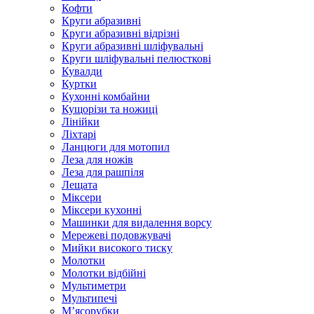
Кофти
Круги абразивні
Круги абразивні відрізні
Круги абразивні шліфувальні
Круги шліфувальні пелюсткові
Кувалди
Куртки
Кухонні комбайни
Кущорізи та ножиці
Лінійки
Ліхтарі
Ланцюги для мотопил
Леза для ножів
Леза для рашпіля
Лещата
Міксери
Міксери кухонні
Машинки для видалення ворсу
Мережеві подовжувачі
Мийки високого тиску
Молотки
Молотки відбійні
Мультиметри
Мультипечі
М’ясорубки