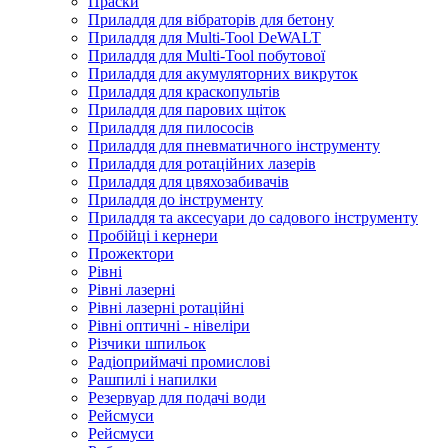
Праски
Приладдя для вібраторів для бетону
Приладдя для Multi-Tool DeWALT
Приладдя для Multi-Tool побутової
Приладдя для акумуляторних викруток
Приладдя для краскопультів
Приладдя для парових щіток
Приладдя для пилососів
Приладдя для пневматичного інструменту
Приладдя для ротаційних лазерів
Приладдя для цвяхозабивачів
Приладдя до інструменту
Приладдя та аксесуари до садового інструменту
Пробійці і кернери
Прожектори
Рівні
Рівні лазерні
Рівні лазерні ротаційні
Рівні оптичні - нівеліри
Різчики шпильок
Радіоприймачі промислові
Рашпилі і напилки
Резервуар для подачі води
Рейсмуси
Рейсмуси