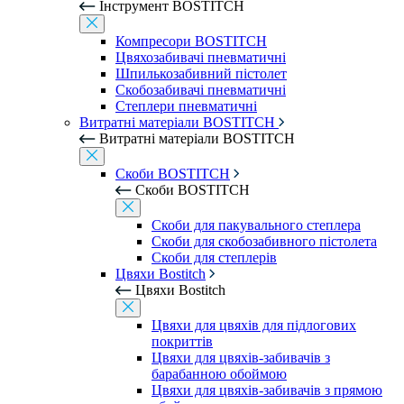
Інструмент BOSTITCH
Компресори BOSTITCH
Цвяхозабивачі пневматичні
Шпилькозабивний пістолет
Скобозабивачі пневматичні
Степлери пневматичні
Витратні матеріали BOSTITCH
Витратні матеріали BOSTITCH
Скоби BOSTITCH
Скоби BOSTITCH
Скоби для пакувального степлера
Скоби для скобозабивного пістолета
Скоби для степлерів
Цвяхи Bostitch
Цвяхи Bostitch
Цвяхи для цвяхів для підлогових
покриттів
Цвяхи для цвяхів-забивачів з
барабанною обоймою
Цвяхи для цвяхів-забивачів з прямою