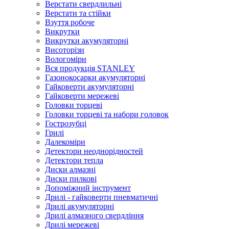
Верстати свердлильні
Верстати та стійки
Взуття робоче
Викрутки
Викрутки акумуляторні
Висоторізи
Вологоміри
Вся продукція STANLEY
Газонокосарки акумуляторні
Гайковерти акумуляторні
Гайковерти мережеві
Головки торцеві
Головки торцеві та набори головок
Гострозубці
Грилі
Далекоміри
Детектори неоднорідностей
Детектори тепла
Диски алмазні
Диски пилкові
Допоміжний інструмент
Дрилі - гайковерти пневматичні
Дрилі акумуляторні
Дрилі алмазного свердління
Дрилі мережеві