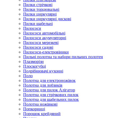
Пилки стрічкові
Пилки торцювальні
Пилки циркулярні
Пилки циркулярні дискові
Пилки шабельні
Пилососи
Пилососи автомобільні
Пилососи акумуляторні
Пилососи мережеві
Пилососи садові
Пилососи-електровіники
Пильні полотна та набори пильних полотен
Плазморізи
Плоскогубці
Подрібнювачі кухонні
Поло
Полотна для електроножівок
Полотна для лобзиків
Полотна для пилок Алігатор
Полотна для стрічкових пилок
Полотна для шабельних пилок
Полотна ножівкові
Попкорниці
Порошок крейдяний