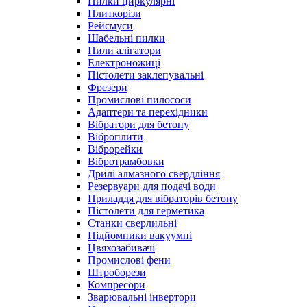
Пилки циркулярні
Плиткорізи
Рейсмуси
Шабельні пилки
Пили алігатори
Електроножиці
Пістолети заклепувальні
Фрезери
Промислові пилососи
Адаптери та перехідники
Вібратори для бетону
Віброплити
Віброрейки
Вібротрамбовки
Дрилі алмазного свердління
Резервуари для подачі води
Приладдя для вібраторів бетону
Пістолети для герметика
Станки сверлильні
Підйомники вакуумні
Цвяхозабивачі
Промислові фени
Штроборези
Компресори
Зварювальні інвертори