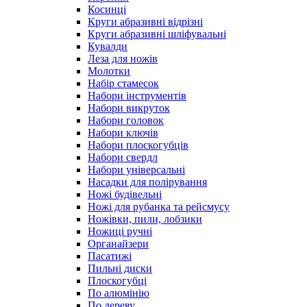
Косинці
Круги абразивні відрізні
Круги абразивні шліфувальні
Кувалди
Леза для ножів
Молотки
Набір стамесок
Набори інструментів
Набори викруток
Набори головок
Набори ключів
Набори плоскогубців
Набори свердл
Набори універсальні
Насадки для полірування
Ножі будівельні
Ножі для рубанка та рейсмусу
Ножівки, пили, лобзики
Ножиці ручні
Органайзери
Пасатижі
Пильні диски
Плоскогубці
По алюмінію
По дереву