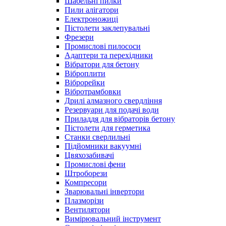
Шабельні пилки
Пили алігатори
Електроножиці
Пістолети заклепувальні
Фрезери
Промислові пилососи
Адаптери та перехідники
Вібратори для бетону
Віброплити
Віброрейки
Вібротрамбовки
Дрилі алмазного свердління
Резервуари для подачі води
Приладдя для вібраторів бетону
Пістолети для герметика
Станки сверлильні
Підйомники вакуумні
Цвяхозабивачі
Промислові фени
Штроборези
Компресори
Зварювальні інвертори
Плазморізи
Вентилятори
Вимірювальний інструмент