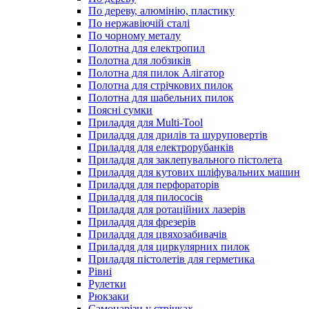
По дереву, алюмінію, пластику
По нержавіючій сталі
По чорному металу
Полотна для електропил
Полотна для лобзиків
Полотна для пилок Алігатор
Полотна для стрічкових пилок
Полотна для шабельних пилок
Поясні сумки
Приладдя для Multi-Tool
Приладдя для дрилів та шуруповертів
Приладдя для електрорубанків
Приладдя для заклепувального пістолета
Приладдя для кутових шліфувальних машин
Приладдя для перфораторів
Приладдя для пилососів
Приладдя для ротаційних лазерів
Приладдя для фрезерів
Приладдя для цвяхозабивачів
Приладдя для циркулярних пилок
Приладдя пістолетів для герметика
Рівні
Рулетки
Рюкзаки
Самонарізи у стрічках