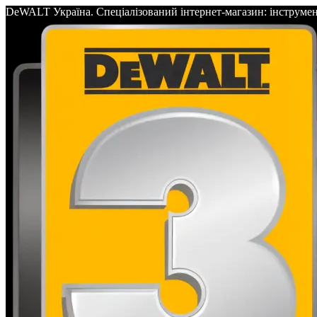
DeWALT Україна. Спеціалізований інтернет-магазин: інс