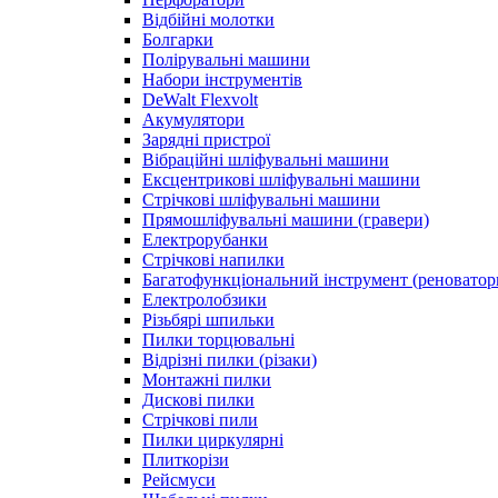
Відбійні молотки
Болгарки
Полірувальні машини
Набори інструментів
DeWalt Flexvolt
Акумулятори
Зарядні пристрої
Вібраційні шліфувальні машини
Ексцентрикові шліфувальні машини
Стрічкові шліфувальні машини
Прямошліфувальні машини (гравери)
Електрорубанки
Стрічкові напилки
Багатофункціональний інструмент (реноватор
Електролобзики
Різьбярі шпильки
Пилки торцювальні
Відрізні пилки (різаки)
Монтажні пилки
Дискові пилки
Стрічкові пили
Пилки циркулярні
Плиткорізи
Рейсмуси