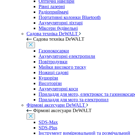
Оптичні нівеліри
Рівні лазерні
Радіоприймачі
Портативні колонки Bluetooth
Акумуляторні ліхтарі
Міксери будівельні
Садова техніка DeWALT
Садова техніка DeWALT
Газонокосарки
Акумуляторні електропили
Повітродувки
Мийки високого тиску
Ножиці садові
Кущорізи
Висоторізи
Акумуляторні коси
Приладдя для мото, електрокос та газонокосар
Приладдя для мото та електропил
Фірмові аксесуари DeWALT
Фірмові аксесуари DeWALT
SDS-Max
SDS-Plus
Інструмент вимірювальний та розмічальний