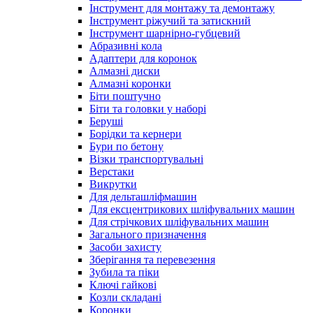
Інструмент для монтажу та демонтажу
Інструмент ріжучий та затискний
Інструмент шарнірно-губцевий
Абразивні кола
Адаптери для коронок
Алмазні диски
Алмазні коронки
Біти поштучно
Біти та головки у наборі
Беруші
Борідки та кернери
Бури по бетону
Візки транспортувальні
Верстаки
Викрутки
Для дельташліфмашин
Для ексцентрикових шліфувальних машин
Для стрічкових шліфувальних машин
Загального призначення
Засоби захисту
Зберігання та перевезення
Зубила та піки
Ключі гайкові
Козли складані
Коронки