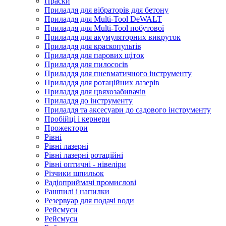
Праски
Приладдя для вібраторів для бетону
Приладдя для Multi-Tool DeWALT
Приладдя для Multi-Tool побутової
Приладдя для акумуляторних викруток
Приладдя для краскопультів
Приладдя для парових щіток
Приладдя для пилососів
Приладдя для пневматичного інструменту
Приладдя для ротаційних лазерів
Приладдя для цвяхозабивачів
Приладдя до інструменту
Приладдя та аксесуари до садового інструменту
Пробійці і кернери
Прожектори
Рівні
Рівні лазерні
Рівні лазерні ротаційні
Рівні оптичні - нівеліри
Різчики шпильок
Радіоприймачі промислові
Рашпилі і напилки
Резервуар для подачі води
Рейсмуси
Рейсмуси