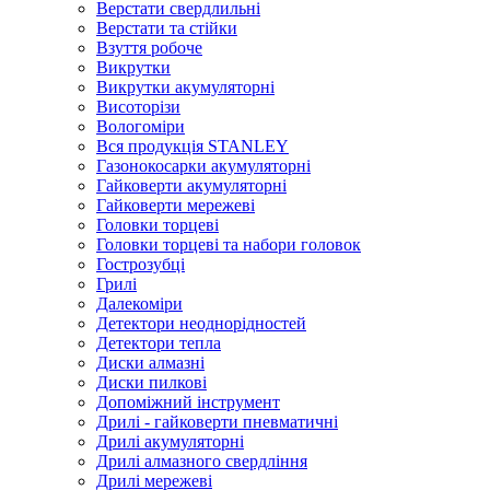
Верстати свердлильні
Верстати та стійки
Взуття робоче
Викрутки
Викрутки акумуляторні
Висоторізи
Вологоміри
Вся продукція STANLEY
Газонокосарки акумуляторні
Гайковерти акумуляторні
Гайковерти мережеві
Головки торцеві
Головки торцеві та набори головок
Гострозубці
Грилі
Далекоміри
Детектори неоднорідностей
Детектори тепла
Диски алмазні
Диски пилкові
Допоміжний інструмент
Дрилі - гайковерти пневматичні
Дрилі акумуляторні
Дрилі алмазного свердління
Дрилі мережеві