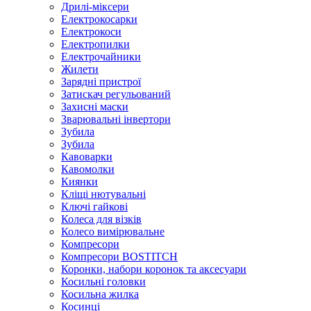
Дрилі-міксери
Електрокосарки
Електрокоси
Електропилки
Електрочайники
Жилети
Зарядні пристрої
Затискач регульований
Захисні маски
Зварювальні інвертори
Зубила
Зубила
Кавоварки
Кавомолки
Киянки
Кліщі нютувальні
Ключі гайкові
Колеса для візків
Колесо вимірювальне
Компресори
Компресори BOSTITCH
Коронки, набори коронок та аксесуари
Косильні головки
Косильна жилка
Косинці