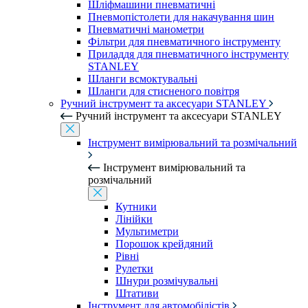
Шліфмашини пневматичні
Пневмопістолети для накачування шин
Пневматичні манометри
Фільтри для пневматичного інструменту
Приладдя для пневматичного інструменту
STANLEY
Шланги всмоктувальні
Шланги для стисненого повітря
Ручний інструмент та аксесуари STANLEY
Ручний інструмент та аксесуари STANLEY
Інструмент вимірювальний та розмічальний
Інструмент вимірювальний та
розмічальний
Кутники
Лінійки
Мультиметри
Порошок крейдяний
Рівні
Рулетки
Шнури розмічувальні
Штативи
Інструмент для автомобілістів