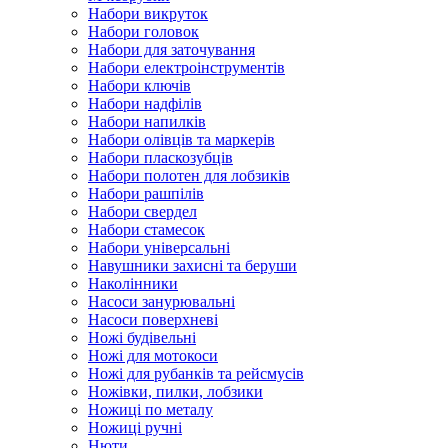
Набори викруток
Набори головок
Набори для заточування
Набори електроінструментів
Набори ключів
Набори надфілів
Набори напилків
Набори олівців та маркерів
Набори пласкозубців
Набори полотен для лобзиків
Набори рашпілів
Набори свердел
Набори стамесок
Набори універсальні
Навушники захисні та беруши
Наколінники
Насоси занурювальні
Насоси поверхневі
Ножі будівельні
Ножі для мотокоси
Ножі для рубанків та рейсмусів
Ножівки, пилки, лобзики
Ножиці по металу
Ножиці ручні
Нюти