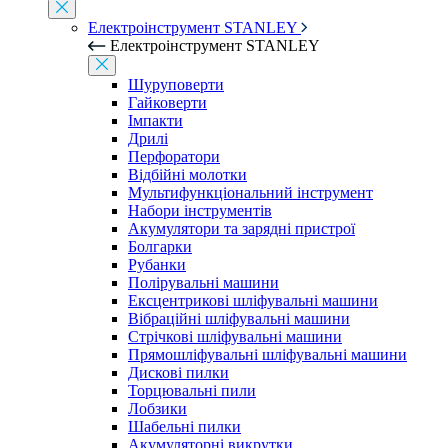
Електроінструмент STANLEY
Електроінструмент STANLEY
Шуруповерти
Гайковерти
Імпакти
Дрилі
Перфоратори
Відбійні молотки
Мультифункціональний інструмент
Набори інструментів
Акумулятори та зарядні пристрої
Болгарки
Рубанки
Полірувальні машини
Ексцентрикові шліфувальні машини
Вібраційні шліфувальні машини
Стрічкові шліфувальні машини
Прямошліфувальні шліфувальні машини
Дискові пилки
Торцювальні пили
Лобзики
Шабельні пилки
Акумуляторні викрутки