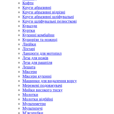
Кофти
Круги абразивні
Круги абразивні відрізні
Круги абразивні шліфувальні
Круги шліфувальні пелюсткові
Кувалди
Куртки
Кухонні комбайни
Кущорізи та ножиці
Лінійки
Ліхтарі
Ланцюги для мотопил
Леза для ножів
Леза для рашпіля
Лещата
Міксери
Міксери кухонні
Машинки для видалення ворсу
Мережеві подовжувачі
Мийки високого тиску
Молотки
Молотки відбійні
Мультиметри
Мультипечі
М’ясорубки