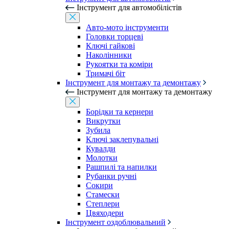
Інструмент для автомобілістів
Авто-мото інструменти
Головки торцеві
Ключі гайкові
Наколінники
Рукоятки та коміри
Тримачі біт
Інструмент для монтажу та демонтажу
Інструмент для монтажу та демонтажу
Борідки та кернери
Викрутки
Зубила
Ключі заклепувальні
Кувалди
Молотки
Рашпилі та напилки
Рубанки ручні
Сокири
Стамески
Степлери
Цвяходери
Інструмент оздоблювальний