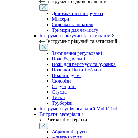
Інструмент оздоблювальний
Допоміжний інструмент
Міксери
Скребки та шпателі
Тримери для ламінату
Інструмент ріжучий та затискний
Інструмент ріжучий та затискний
Захоплення регульовані
Ножі будівельні
Ножі для рейсмусу та рубанка
Ножівки Пили Лобзики
Ножиці ручні
Склорізи
Струбцини
Стусла
Тиски
Труборізи
Інструмент універсальний Multi-Tool
Витратні матеріали
Витратні матеріали
Абразивні круги
Алмазні круги