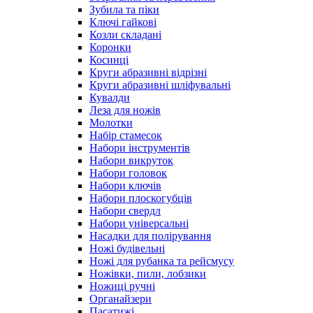
Зубила та піки
Ключі гайкові
Козли складані
Коронки
Косинці
Круги абразивні відрізні
Круги абразивні шліфувальні
Кувалди
Леза для ножів
Молотки
Набір стамесок
Набори інструментів
Набори викруток
Набори головок
Набори ключів
Набори плоскогубців
Набори свердл
Набори універсальні
Насадки для полірування
Ножі будівельні
Ножі для рубанка та рейсмусу
Ножівки, пили, лобзики
Ножиці ручні
Органайзери
Пасатижі