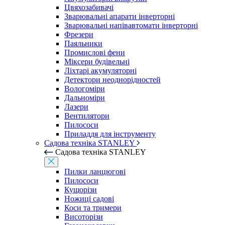
Цвяхозабивачі
Зварювальні апарати інверторні
Зварювальні напівавтомати інверторні
Фрезери
Паяльники
Промислові фени
Міксери будівельні
Ліхтарі акумуляторні
Детектори неоднорідностей
Вологоміри
Дальноміри
Лазери
Вентилятори
Пилососи
Приладдя для інструменту
Садова техніка STANLEY
Садова техніка STANLEY
Пилки ланцюгові
Пилососи
Кущорізи
Ножиці садові
Коси та тримери
Висоторізи