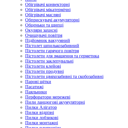
Обігрівачі конвекторні
Обігрівачі мікатермічні
Обігрівачі масляні
Обприскувачі акумуляторні
Обценьки та щипці
Окуляри захисні
Очищувачі повітря
Підйомник вакуумний
Пістолет шпилькозабивний
Пістолети гарячого повітря
Пістолети для змащення та герметика
Пістолети заклепувальні
Пістолети клейові
Пістолети продувні
Пістолети цвяхозабивні та скобозабивні
Парові щітки
Пасатижі
Паяльники
Перфоратори мережеві
Пили ланцюгові акумуляторні
Пилки Алігатор
Пилки відрізні
Пилки лобзикові
Пилки монтажні
Пилки плиткорізи