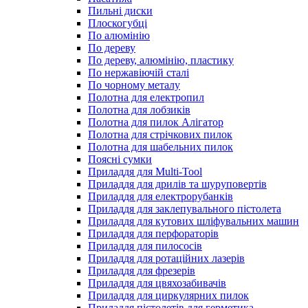
Пильні диски
Плоскогубці
По алюмінію
По дереву
По дереву, алюмінію, пластику
По нержавіючій сталі
По чорному металу
Полотна для електропил
Полотна для лобзиків
Полотна для пилок Алігатор
Полотна для стрічкових пилок
Полотна для шабельних пилок
Поясні сумки
Приладдя для Multi-Tool
Приладдя для дрилів та шуруповертів
Приладдя для електрорубанків
Приладдя для заклепувального пістолета
Приладдя для кутових шліфувальних машин
Приладдя для перфораторів
Приладдя для пилососів
Приладдя для ротаційних лазерів
Приладдя для фрезерів
Приладдя для цвяхозабивачів
Приладдя для циркулярних пилок
Приладдя пістолетів для герметика