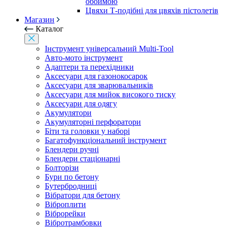
обоймою
Цвяхи Т-подібні для цвяхів пістолетів
Магазин
Каталог
Інструмент універсальний Multi-Tool
Авто-мото інструмент
Адаптери та перехідники
Аксесуари для газонокосарок
Аксесуари для зварювальників
Аксесуари для мийок високого тиску
Аксесуари для одягу
Акумулятори
Акумуляторні перфоратори
Біти та головки у наборі
Багатофункціональний інструмент
Блендери ручні
Блендери стаціонарні
Болторізи
Бури по бетону
Бутербродниці
Вібратори для бетону
Віброплити
Віброрейки
Вібротрамбовки