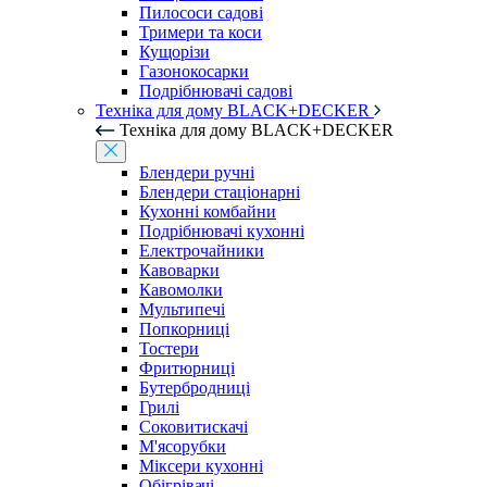
Пилососи садові
Тримери та коси
Кущорізи
Газонокосарки
Подрібнювачі садові
Техніка для дому BLACK+DECKER
Техніка для дому BLACK+DECKER
Блендери ручні
Блендери стаціонарні
Кухонні комбайни
Подрібнювачі кухонні
Електрочайники
Кавоварки
Кавомолки
Мультипечі
Попкорниці
Тостери
Фритюрниці
Бутербродниці
Грилі
Соковитискачі
М'ясорубки
Міксери кухонні
Обігрівачі