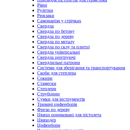
Рівні
Рулетки
Рюкзаки
Самонарізи у стрічках
Свердла
Свердла по бетону
Свердла по дереву
Свердла по металу
Свердла по склу та плитці
Свердла універсальні
Свердла центруючі
Свердлильні патрони
Системи для зберігання та транспортування
Скоби для степлера
Сокири
Стамески
Степлери
Струбцини
Сумки для інструментів
Тримачі цифенборів
Фрези по дереву
Цвяхи оцинковані для пістолета
Цвяходер
Цифенбори