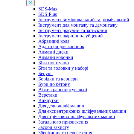
SDS-Max
SDS-Plus
Інструмент вимірювальний та розмічальний
Інструмент для монтажу та демонтажу
Інструмент ріжучий та затискний
Інструмент шарнірно-губцевий
Абразивні кола
Адаптери для коронок
Алмазні диски
Алмазні коронки
Біти поштучно
Біти та головки у наборі
Беруші
Борідки та кернери
Бури по бетону
Візки транспортувальні
Верстаки
Викрутки
Для дельташліфмашин
Для ексцентрикових шліфувальних машин
Для стрічкових шліфувальних машин
Загального призначення
Засоби захисту
Зберігання та перевезення