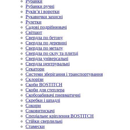
Рубанки
Рубанки ручні
Руківʼя і воротки
Рукавички захисні
Рулетки
Садові подрібнювачі
Світшот
Свердла по бетону
Свердла по деревині
Свердла по металу
Свердла по склу та плитці
Свердла універсальні
Свердла центрувальні
Секатори
Системи зберігання і транспортування
Склорізи
Скоби BOSTITCH
Скоби для степлера
Скобозабивачі пневматичні
Скребки і шпадлі
Сокири
Соковитискачі
Спеціальне кріплення BOSTITCH
Стійки сверлильні
Стамески