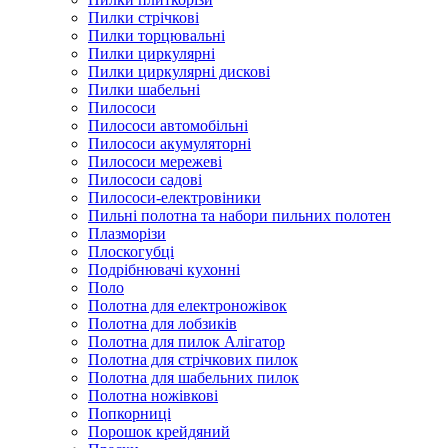
Пилки стрічкові
Пилки торцювальні
Пилки циркулярні
Пилки циркулярні дискові
Пилки шабельні
Пилососи
Пилососи автомобільні
Пилососи акумуляторні
Пилососи мережеві
Пилососи садові
Пилососи-електровіники
Пильні полотна та набори пильних полотен
Плазморізи
Плоскогубці
Подрібнювачі кухонні
Поло
Полотна для електроножівок
Полотна для лобзиків
Полотна для пилок Алігатор
Полотна для стрічкових пилок
Полотна для шабельних пилок
Полотна ножівкові
Попкорниці
Порошок крейдяний