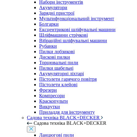
Набори інструментів
Акумулятори
Зарядні пристрої
Мультифункціональний інструмент
Болгарки
Ексцентрикові шліфувальні машини
Шліфмашини стрічкові
Вібраційні шліфувальні машини
Рубанки
Пилки лобзикові
Дискові пилки
Торцювальні пили
Пилки шабельні
Акумуляторні ліхтарі
Пістолети гарячого повітря
Пістолети клейові
Фрезери
Компресори
Краскопульти
Викрутки
Приладдя для інструменту
Садова техніка BLACK+DECKER
Садова техніка BLACK+DECKER
Ланцюгові пили