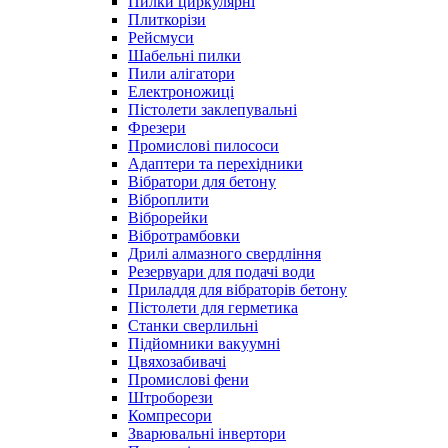
Пилки циркулярні
Плиткорізи
Рейсмуси
Шабельні пилки
Пили алігатори
Електроножиці
Пістолети заклепувальні
Фрезери
Промислові пилососи
Адаптери та перехідники
Вібратори для бетону
Віброплити
Віброрейки
Вібротрамбовки
Дрилі алмазного свердління
Резервуари для подачі води
Приладдя для вібраторів бетону
Пістолети для герметика
Станки сверлильні
Підйомники вакуумні
Цвяхозабивачі
Промислові фени
Штроборези
Компресори
Зварювальні інвертори