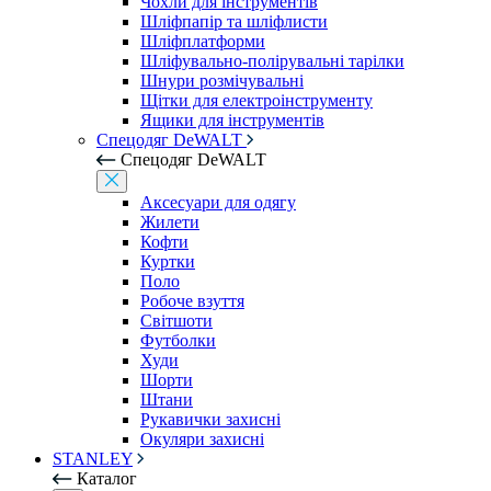
Чохли для інструментів
Шліфпапір та шліфлисти
Шліфплатформи
Шліфувально-полірувальні тарілки
Шнури розмічувальні
Щітки для електроінструменту
Ящики для інструментів
Спецодяг DeWALT
Спецодяг DeWALT
Аксесуари для одягу
Жилети
Кофти
Куртки
Поло
Робоче взуття
Світшоти
Футболки
Худи
Шорти
Штани
Рукавички захисні
Окуляри захисні
STANLEY
Каталог