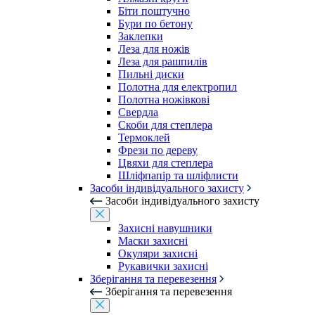
Біти поштучно
Бури по бетону
Заклепки
Леза для ножів
Леза для рашпилів
Пильні диски
Полотна для електропил
Полотна ножівкові
Свердла
Скоби для степлера
Термоклей
Фрези по дереву
Цвяхи для степлера
Шліфпапір та шліфлисти
Засоби індивідуального захисту
Засоби індивідуального захисту
Захисні навушники
Маски захисні
Окуляри захисні
Рукавички захисні
Зберігання та перевезення
Зберігання та перевезення