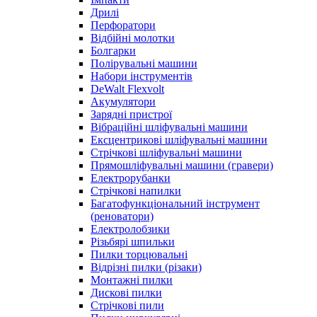
Дрилі
Перфоратори
Відбійні молотки
Болгарки
Полірувальні машини
Набори інструментів
DeWalt Flexvolt
Акумулятори
Зарядні пристрої
Вібраційні шліфувальні машини
Ексцентрикові шліфувальні машини
Стрічкові шліфувальні машини
Прямошліфувальні машини (гравери)
Електрорубанки
Стрічкові напилки
Багатофункціональний інструмент
(реноватори)
Електролобзики
Різьбярі шпильки
Пилки торцювальні
Відрізні пилки (різаки)
Монтажні пилки
Дискові пилки
Стрічкові пили