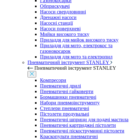
Газонокосарки
Обприскувачі
Насоси свердловинні
Дренажні насоси
Насосні станції
Насоси поверхневі
Мийки високого тиску
Приладдя для мийок високого тиску
Приладдя для мото, електрокос та
газонокосарок
Приладдя для мото та електропил
Пневматичний інструмент STANLEY
Пневматичний інструмент STANLEY
Компресори
Пневматичні дрилі
Пневматичні гайковерти
Бормашинки пневматичні
Набори пневмоінструменту
Степлери пневматичні
Пістолети продувальні
Пневматичні шприци для подачі мастила
Пневматичні картриджні пістолети
Пневматичні піскоструминні пістолети
Краскопульти пневматичні