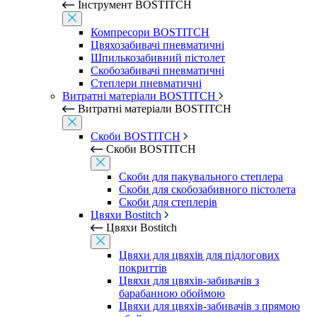
Інструмент BOSTITCH
Компресори BOSTITCH
Цвяхозабивачі пневматичні
Шпилькозабивний пістолет
Скобозабивачі пневматичні
Степлери пневматичні
Витратні матеріали BOSTITCH
Витратні матеріали BOSTITCH
Скоби BOSTITCH
Скоби BOSTITCH
Скоби для пакувального степлера
Скоби для скобозабивного пістолета
Скоби для степлерів
Цвяхи Bostitch
Цвяхи Bostitch
Цвяхи для цвяхів для підлогових
покриттів
Цвяхи для цвяхів-забивачів з
барабанною обоймою
Цвяхи для цвяхів-забивачів з прямою