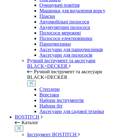
Очищувачі повітря
Машинки для видалення ворсу
Праски
Автомобільні пилососи
Акумуляторні пилососи
Пилососи мережеві
Пилососи електровіники
Пароочисники
Аксесуари для пароочисників
Аксесуари для пилососів
Ручний інструмент та аксесуари
BLACK+DECKER
Ручний інструмент та аксесуари
BLACK+DECKER
Степлери
Верстаки
Набори інструментів
Набори біт
Аксесуари для садової техніки
BOSTITCH
Каталог
Інструмент BOSTITCH