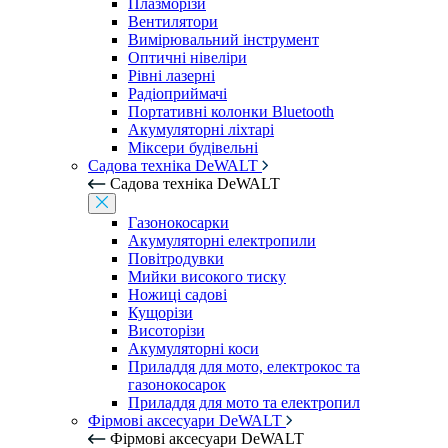
Плазморізи
Вентилятори
Вимірювальний інструмент
Оптичні нівеліри
Рівні лазерні
Радіоприймачі
Портативні колонки Bluetooth
Акумуляторні ліхтарі
Міксери будівельні
Садова техніка DeWALT
Садова техніка DeWALT
Газонокосарки
Акумуляторні електропили
Повітродувки
Мийки високого тиску
Ножиці садові
Кущорізи
Висоторізи
Акумуляторні коси
Приладдя для мото, електрокос та
газонокосарок
Приладдя для мото та електропил
Фірмові аксесуари DeWALT
Фірмові аксесуари DeWALT