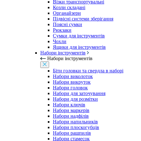
Візки транспортувальні
Козли складані
Органайзери
Підвісні системи зберігання
Поясні сумки
Рюкзаки
Сумки для інструментів
Чохли
Ящики для інструментів
Набори інструментів
Набори інструментів
Біти головки та свердла в наборі
Набори виколоток
Набори викруток
Набори головок
Набори для заточування
Набори для розмітки
Набори ключів
Набори маркерів
Набори надфілів
Набори напильників
Набори плоскогубців
Набори рашпилів
Набори стамесок