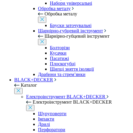
Набори універсальні
Обробка металу
Обробка металу
Бруски заточувальні
Шарнірно-губцевий інструмент
Шарнірно-губцевий інструмент
Болторізи
Кусачки
Пасатижі
Плоскогубці
Щипці зняття ізоляції
Драбини та стрем’янки
BLACK+DECKER
Каталог
Електроінструмент BLACK+DECKER
Електроінструмент BLACK+DECKER
Шуруповерти
Імпакти
Дрилі
Перфоратори