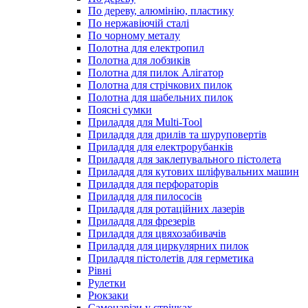
По дереву, алюмінію, пластику
По нержавіючій сталі
По чорному металу
Полотна для електропил
Полотна для лобзиків
Полотна для пилок Алігатор
Полотна для стрічкових пилок
Полотна для шабельних пилок
Поясні сумки
Приладдя для Multi-Tool
Приладдя для дрилів та шуруповертів
Приладдя для електрорубанків
Приладдя для заклепувального пістолета
Приладдя для кутових шліфувальних машин
Приладдя для перфораторів
Приладдя для пилососів
Приладдя для ротаційних лазерів
Приладдя для фрезерів
Приладдя для цвяхозабивачів
Приладдя для циркулярних пилок
Приладдя пістолетів для герметика
Рівні
Рулетки
Рюкзаки
Самонарізи у стрічках