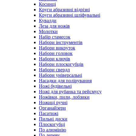
Косинці
Круги абразивні відрізні
Круги абразивні шліфувальні
Кувалди
Леза для ножів
Молотки
Набір стамесок
Набори інструментів
Набори викруток
Набори головок
Набори ключів
Набори плоскогубців
Набори свердл
Набори універсальні
Насадки для полірування
Ножі будівельні
Ножі для рубанка та рейсмусу
Ножівки, пили, лобзики
Ножиці ручні
Органайзери
Пасатижі
Пильні диски
Плоскогубці
По алюмінію
По дереву