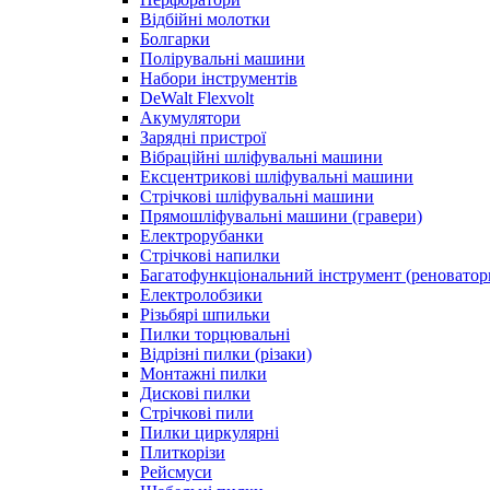
Відбійні молотки
Болгарки
Полірувальні машини
Набори інструментів
DeWalt Flexvolt
Акумулятори
Зарядні пристрої
Вібраційні шліфувальні машини
Ексцентрикові шліфувальні машини
Стрічкові шліфувальні машини
Прямошліфувальні машини (гравери)
Електрорубанки
Стрічкові напилки
Багатофункціональний інструмент (реноватор
Електролобзики
Різьбярі шпильки
Пилки торцювальні
Відрізні пилки (різаки)
Монтажні пилки
Дискові пилки
Стрічкові пили
Пилки циркулярні
Плиткорізи
Рейсмуси