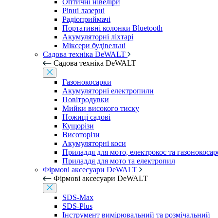
Оптичні нівеліри
Рівні лазерні
Радіоприймачі
Портативні колонки Bluetooth
Акумуляторні ліхтарі
Міксери будівельні
Садова техніка DeWALT
Садова техніка DeWALT
Газонокосарки
Акумуляторні електропили
Повітродувки
Мийки високого тиску
Ножиці садові
Кущорізи
Висоторізи
Акумуляторні коси
Приладдя для мото, електрокос та газонокосар
Приладдя для мото та електропил
Фірмові аксесуари DeWALT
Фірмові аксесуари DeWALT
SDS-Max
SDS-Plus
Інструмент вимірювальний та розмічальний