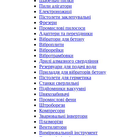
Шабельні пилки
Пили алігатори
Електроножиці
Пістолети заклепувальні
Фрезери
Промислові пилососи
Адаптери та перехідники
Вібратори для бетону
Віброплити
Віброрейки
Вібротрамбовки
Дрилі алмазного свердління
Резервуари для подачі води
Приладдя для вібраторів бетону
Пістолети для герметика
Станки сверлильні
Підйомники вакуумні
Цвяхозабивачі
Промислові фени
Штроборези
Компресори
Зварювальні інвертори
Плазморізи
Вентилятори
Вимірювальний інструмент