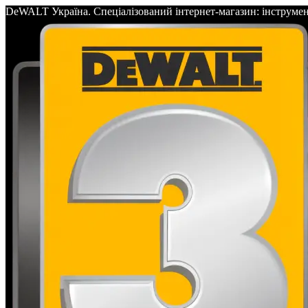
DeWALT Україна. Спеціалізований інтернет-магазин: інс