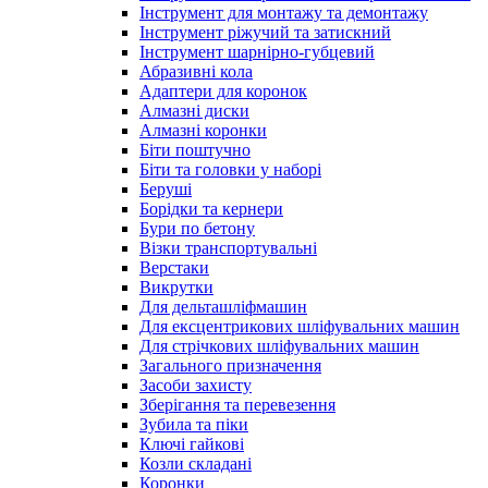
Інструмент для монтажу та демонтажу
Інструмент ріжучий та затискний
Інструмент шарнірно-губцевий
Абразивні кола
Адаптери для коронок
Алмазні диски
Алмазні коронки
Біти поштучно
Біти та головки у наборі
Беруші
Борідки та кернери
Бури по бетону
Візки транспортувальні
Верстаки
Викрутки
Для дельташліфмашин
Для ексцентрикових шліфувальних машин
Для стрічкових шліфувальних машин
Загального призначення
Засоби захисту
Зберігання та перевезення
Зубила та піки
Ключі гайкові
Козли складані
Коронки