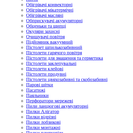
Обігрівачі конвекторні
Обігрівачі мікатермічні
Обігрівачі масляні
Обприскувачі акумуляторні
Обценьки та щипці
Окуляри захисні
Очищувачі повітря
Підйомник вакуумний
Пістолет шпилькозабивний
Пістолети гарячого повітря
Пістолети для змащення та герметика
Пістолети заклепувальні
Пістолети клейові
Пістолети продувні
Пістолети цвяхозабивні та скобозабивні
Парові щітки
Пасатижі
Паяльники
Перфоратори мережеві
Пили ланцюгові акумуляторні
Пилки Алігатор
Пилки відрізні
Пилки лобзикові
Пилки монтажні
Пилки плиткорізи