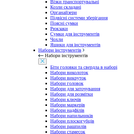
Візки транспортувальні
Козли складані
Органайзери
Підвісні системи зберігання
Поясні сумки
Рюкзаки
Сумки для інструментів
Чохли
Ящики для інструментів
Набори інструментів
Набори інструментів
Біти головки та свердла в наборі
Набори виколоток
Набори викруток
Набори головок
Набори для заточування
Набори для розмітки
Набори ключів
Набори маркерів
Набори надфілів
Набори напильників
Набори плоскогубців
Набори рашпилів
Набори стамесок