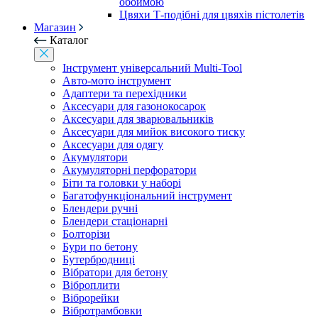
обоймою
Цвяхи Т-подібні для цвяхів пістолетів
Магазин
Каталог
Інструмент універсальний Multi-Tool
Авто-мото інструмент
Адаптери та перехідники
Аксесуари для газонокосарок
Аксесуари для зварювальників
Аксесуари для мийок високого тиску
Аксесуари для одягу
Акумулятори
Акумуляторні перфоратори
Біти та головки у наборі
Багатофункціональний інструмент
Блендери ручні
Блендери стаціонарні
Болторізи
Бури по бетону
Бутербродниці
Вібратори для бетону
Віброплити
Віброрейки
Вібротрамбовки