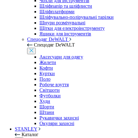
Чохли для інструментів
Шліфпапір та шліфлисти
Шліфплатформи
Шліфувально-полірувальні тарілки
Шнури розмічувальні
Щітки для електроінструменту
Ящики для інструментів
Спецодяг DeWALT
Спецодяг DeWALT
Аксесуари для одягу
Жилети
Кофти
Куртки
Поло
Робоче взуття
Світшоти
Футболки
Худи
Шорти
Штани
Рукавички захисні
Окуляри захисні
STANLEY
Каталог