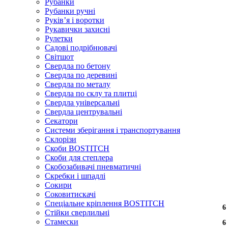
Рубанки
Рубанки ручні
Руківʼя і воротки
Рукавички захисні
Рулетки
Садові подрібнювачі
Світшот
Свердла по бетону
Свердла по деревині
Свердла по металу
Свердла по склу та плитці
Свердла універсальні
Свердла центрувальні
Секатори
Системи зберігання і транспортування
Склорізи
Скоби BOSTITCH
Скоби для степлера
Скобозабивачі пневматичні
Скребки і шпадлі
Сокири
Соковитискачі
Спеціальне кріплення BOSTITCH
6
6
6
6
6
6
6
6
6
6
6
6
6
6
6
6
6
6
6
6
6
6
6
6
Стійки сверлильні
Стамески
6
6
6
6
6
6
6
6
6
6
6
6
6
6
6
6
6
6
6
6
6
6
6
6