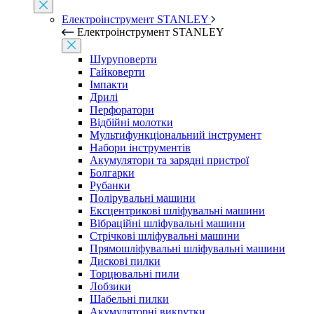
Електроінструмент STANLEY
Електроінструмент STANLEY
Шуруповерти
Гайковерти
Імпакти
Дрилі
Перфоратори
Відбійні молотки
Мультифункціональний інструмент
Набори інструментів
Акумулятори та зарядні пристрої
Болгарки
Рубанки
Полірувальні машини
Ексцентрикові шліфувальні машини
Вібраційні шліфувальні машини
Стрічкові шліфувальні машини
Прямошліфувальні шліфувальні машини
Дискові пилки
Торцювальні пили
Лобзики
Шабельні пилки
Акумуляторні викрутки