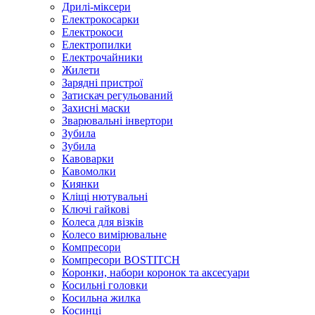
Дрилі-міксери
Електрокосарки
Електрокоси
Електропилки
Електрочайники
Жилети
Зарядні пристрої
Затискач регульований
Захисні маски
Зварювальні інвертори
Зубила
Зубила
Кавоварки
Кавомолки
Киянки
Кліщі нютувальні
Ключі гайкові
Колеса для візків
Колесо вимірювальне
Компресори
Компресори BOSTITCH
Коронки, набори коронок та аксесуари
Косильні головки
Косильна жилка
Косинці