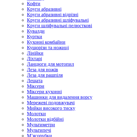
Кофти
Круги абразивні
Круги абразивні відрізні
Круги абразивні шліфувальні
Круги шліфувальні пелюсткові
Кувалди
Куртки
Кухонні комбайни
Кущорізи та ножиці
Лінійки
Ліхтарі
Ланцюги для мотопил
Леза для ножів
Леза для рашпіля
Лещата
Міксери
Міксери кухонні
Машинки для видалення ворсу
Мережеві подовжувачі
Мийки високого тиску
Молотки
Молотки відбійні
Мультиметри
Мультипечі
М’ясорубки