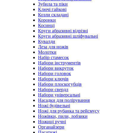
Зубила та піки
Ключі гайкові
Козли складані
Коронки
Косинці
Круги абразивні відрізні
Круги абразивні шліфувальні
Кувалди
Леза для ножів
Молотки
Набір стамесок
Набори інструментів
Набори викруток
Набори головок
Набори ключів
Набори плоскогубців
Набори свердл
Набори універсальні
Насадки для полірування
Ножі будівельні
Ножі для рубанка та рейсмусу
Ножівки, пили, лобзики
Ножиці ручні
Органайзери
Пасатижі