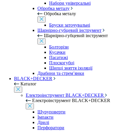
Набори універсальні
Обробка металу
Обробка металу
Бруски заточувальні
Шарнірно-губцевий інструмент
Шарнірно-губцевий інструмент
Болторізи
Кусачки
Пасатижі
Плоскогубці
Щипці зняття ізоляції
Драбини та стрем’янки
BLACK+DECKER
Каталог
Електроінструмент BLACK+DECKER
Електроінструмент BLACK+DECKER
Шуруповерти
Імпакти
Дрилі
Перфоратори