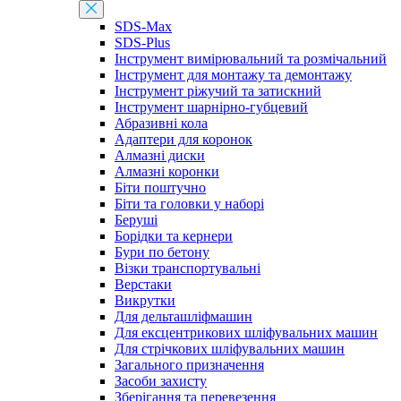
SDS-Max
SDS-Plus
Інструмент вимірювальний та розмічальний
Інструмент для монтажу та демонтажу
Інструмент ріжучий та затискний
Інструмент шарнірно-губцевий
Абразивні кола
Адаптери для коронок
Алмазні диски
Алмазні коронки
Біти поштучно
Біти та головки у наборі
Беруші
Борідки та кернери
Бури по бетону
Візки транспортувальні
Верстаки
Викрутки
Для дельташліфмашин
Для ексцентрикових шліфувальних машин
Для стрічкових шліфувальних машин
Загального призначення
Засоби захисту
Зберігання та перевезення