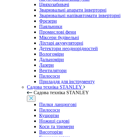
Цвяхозабивачі
Зварювальні апарати інверторні
Зварювальні напівавтомати інверторні
Фрезери
Паяльники
Промислові фени
Міксери будівельні
Ліхтарі акумуляторні
Детектори неоднорідностей
Вологоміри
Дальноміри
Лазери
Вентилятори
Пилососи
Приладдя для інструменту
Садова техніка STANLEY
Садова техніка STANLEY
Пилки ланцюгові
Пилососи
Кущорізи
Ножиці садові
Коси та тримери
Висоторізи