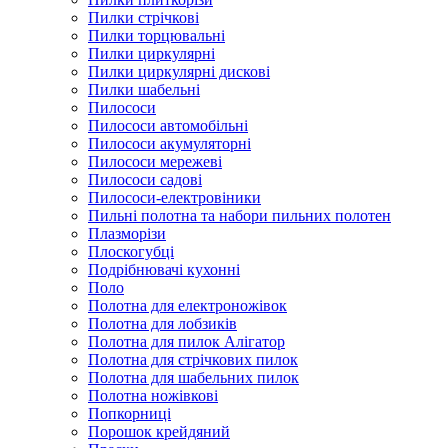
Пилки стрічкові
Пилки торцювальні
Пилки циркулярні
Пилки циркулярні дискові
Пилки шабельні
Пилососи
Пилососи автомобільні
Пилососи акумуляторні
Пилососи мережеві
Пилососи садові
Пилососи-електровіники
Пильні полотна та набори пильних полотен
Плазморізи
Плоскогубці
Подрібнювачі кухонні
Поло
Полотна для електроножівок
Полотна для лобзиків
Полотна для пилок Алігатор
Полотна для стрічкових пилок
Полотна для шабельних пилок
Полотна ножівкові
Попкорниці
Порошок крейдяний