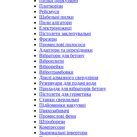
Пилки циркулярні
Плиткорізи
Рейсмуси
Шабельні пилки
Пили алігатори
Електроножиці
Пістолети заклепувальні
Фрезери
Промислові пилососи
Адаптери та перехідники
Вібратори для бетону
Віброплити
Віброрейки
Вібротрамбовки
Дрилі алмазного свердління
Резервуари для подачі води
Приладдя для вібраторів бетону
Пістолети для герметика
Станки сверлильні
Підйомники вакуумні
Цвяхозабивачі
Промислові фени
Штроборези
Компресори
Зварювальні інвертори