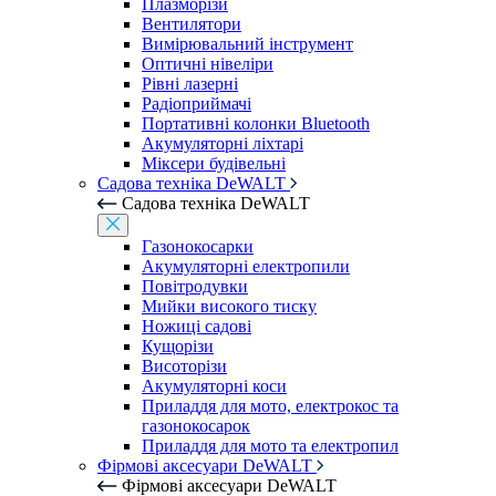
Плазморізи
Вентилятори
Вимірювальний інструмент
Оптичні нівеліри
Рівні лазерні
Радіоприймачі
Портативні колонки Bluetooth
Акумуляторні ліхтарі
Міксери будівельні
Садова техніка DeWALT
Садова техніка DeWALT
Газонокосарки
Акумуляторні електропили
Повітродувки
Мийки високого тиску
Ножиці садові
Кущорізи
Висоторізи
Акумуляторні коси
Приладдя для мото, електрокос та
газонокосарок
Приладдя для мото та електропил
Фірмові аксесуари DeWALT
Фірмові аксесуари DeWALT