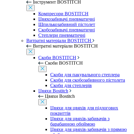
Інструмент BOSTITCH
Компресори BOSTITCH
Цвяхозабивачі пневматичні
Шпилькозабивний пістолет
Скобозабивачі пневматичні
Степлери пневматичні
Витратні матеріали BOSTITCH
Витратні матеріали BOSTITCH
Скоби BOSTITCH
Скоби BOSTITCH
Скоби для пакувального степлера
Скоби для скобозабивного пістолета
Скоби для степлерів
Цвяхи Bostitch
Цвяхи Bostitch
Цвяхи для цвяхів для підлогових
покриттів
Цвяхи для цвяхів-забивачів з
барабанною обоймою
Цвяхи для цвяхів-забивачів з прямою