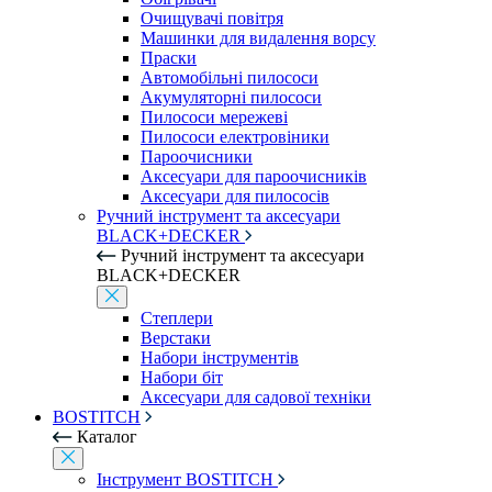
Очищувачі повітря
Машинки для видалення ворсу
Праски
Автомобільні пилососи
Акумуляторні пилососи
Пилососи мережеві
Пилососи електровіники
Пароочисники
Аксесуари для пароочисників
Аксесуари для пилососів
Ручний інструмент та аксесуари
BLACK+DECKER
Ручний інструмент та аксесуари
BLACK+DECKER
Степлери
Верстаки
Набори інструментів
Набори біт
Аксесуари для садової техніки
BOSTITCH
Каталог
Інструмент BOSTITCH