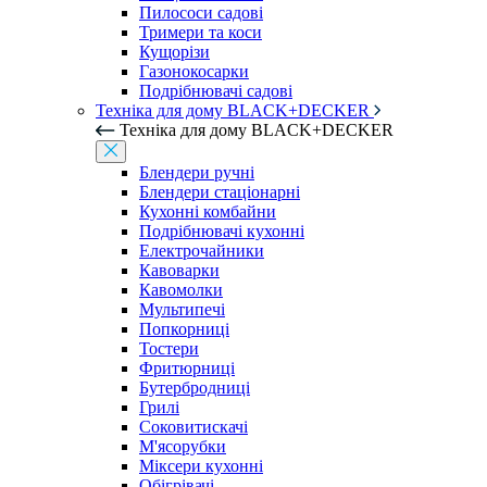
Пилососи садові
Тримери та коси
Кущорізи
Газонокосарки
Подрібнювачі садові
Техніка для дому BLACK+DECKER
Техніка для дому BLACK+DECKER
Блендери ручні
Блендери стаціонарні
Кухонні комбайни
Подрібнювачі кухонні
Електрочайники
Кавоварки
Кавомолки
Мультипечі
Попкорниці
Тостери
Фритюрниці
Бутербродниці
Грилі
Соковитискачі
М'ясорубки
Міксери кухонні
Обігрівачі