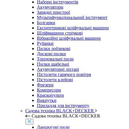
Набори інструментів
Акумулятори
Зарядні пристрої
Мультифункціональний інструмент
Болгарки
Ексцентрикові шліфувальні машини
Шліфмашини стрічкові
Вібраційні шліфувальні машини
Рубанки
Пилки лобзикові
Дискові пилки
Торцювальні пили
Пилки шабельні
Акумуляторні ліхтарі
Пістолети гарячого повітря
Пістолети клейові
Фрезери
Компресори
Краскопульти
Викрутки
Приладдя для інструменту
Садова техніка BLACK+DECKER
Садова техніка BLACK+DECKER
Ланцюгові пили