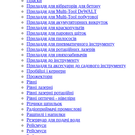
Праски
Приладдя для вібраторів для бетону
Приладдя для Multi-Tool DeWALT
Приладдя для Multi-Tool побутової
Приладдя для акумуляторних викруток
Приладдя для краскопультів
Приладдя для парових щіток
Приладдя для пилососів
Приладдя для пневматичного інструменту
Приладдя для ротаційних лазерів
Приладдя для цвяхозабивачів
Приладдя до інструменту
Приладдя та аксесуари до садового інструменту
Пробійці і кернери
Прожектори
Рівні
Рівні лазерні
Рівні лазерні ротаційні
Рівні оптичні - нівеліри
Різчики шпильок
Радіоприймачі промислові
Рашпилі і напилки
Резервуар для подачі води
Рейсмуси
Рейсмуси