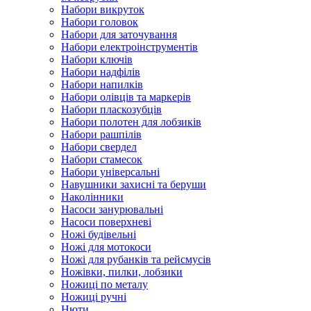
Набори викруток
Набори головок
Набори для заточування
Набори електроінструментів
Набори ключів
Набори надфілів
Набори напилків
Набори олівців та маркерів
Набори пласкозубців
Набори полотен для лобзиків
Набори рашпілів
Набори свердел
Набори стамесок
Набори універсальні
Навушники захисні та беруши
Наколінники
Насоси занурювальні
Насоси поверхневі
Ножі будівельні
Ножі для мотокоси
Ножі для рубанків та рейсмусів
Ножівки, пилки, лобзики
Ножиці по металу
Ножиці ручні
Нюти