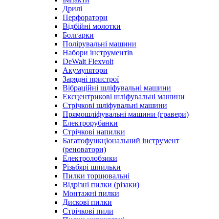
Дрилі
Перфоратори
Відбійні молотки
Болгарки
Полірувальні машини
Набори інструментів
DeWalt Flexvolt
Акумулятори
Зарядні пристрої
Вібраційні шліфувальні машини
Ексцентрикові шліфувальні машини
Стрічкові шліфувальні машини
Прямошліфувальні машини (гравери)
Електрорубанки
Стрічкові напилки
Багатофункціональний інструмент
(реноватори)
Електролобзики
Різьбярі шпильки
Пилки торцювальні
Відрізні пилки (різаки)
Монтажні пилки
Дискові пилки
Стрічкові пили