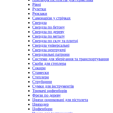
Рівні
Рулетки
Рюкзаки
Самонарізи у стрічках
Свердла
Свердла по бетону
Свердла по дереву
Свердла по металу
Свердла по склу та плитці
Свердла універсальні
Свердла центруючі
Свердлильні патрони
Системи для зберігання та транспортування
Скоби для степлера
Сокири
Стамески
Степлери
Струбцини
Сумки для інструментів
Тримачі цифенборів
Фрези по дереву
Цвяхи оцинковані для пістолета
Цвяходер
Цифенбори