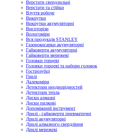
Верстати свердлильні
Верстати та стійки
Взуття робоче
Викрутки
Викрутки акумуляторні
Висоторізи
Вологоміри
Вся продукція STANLEY
Газонокосарки акумуляторні
Гайковерти акумуляторні
Гайковерти мережеві
Головки торцеві
Головки торцеві та набори головок
Гострозубці
Грилі
Далекоміри
Детектори неоднорідностей
Детектори тепла
Диски алмазні
Диски пилкові
Допоміжний інструмент
Дрилі - гайковерти пневматичні
Дрилі акумуляторні
Дрилі алмазного свердління
Дрилі мережеві