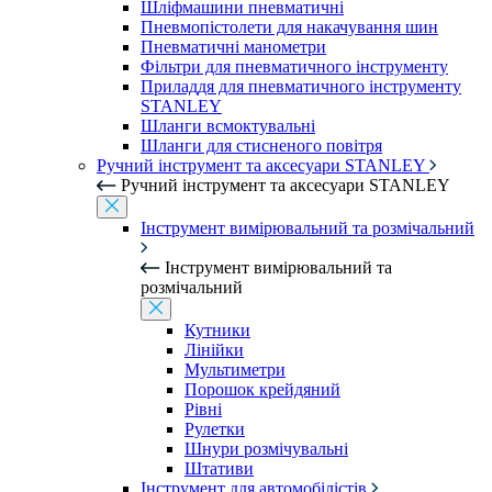
Шліфмашини пневматичні
Пневмопістолети для накачування шин
Пневматичні манометри
Фільтри для пневматичного інструменту
Приладдя для пневматичного інструменту
STANLEY
Шланги всмоктувальні
Шланги для стисненого повітря
Ручний інструмент та аксесуари STANLEY
Ручний інструмент та аксесуари STANLEY
Інструмент вимірювальний та розмічальний
Інструмент вимірювальний та
розмічальний
Кутники
Лінійки
Мультиметри
Порошок крейдяний
Рівні
Рулетки
Шнури розмічувальні
Штативи
Інструмент для автомобілістів