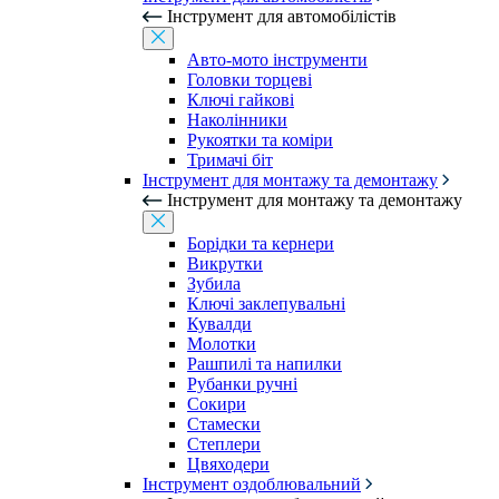
Інструмент для автомобілістів
Авто-мото інструменти
Головки торцеві
Ключі гайкові
Наколінники
Рукоятки та коміри
Тримачі біт
Інструмент для монтажу та демонтажу
Інструмент для монтажу та демонтажу
Борідки та кернери
Викрутки
Зубила
Ключі заклепувальні
Кувалди
Молотки
Рашпилі та напилки
Рубанки ручні
Сокири
Стамески
Степлери
Цвяходери
Інструмент оздоблювальний