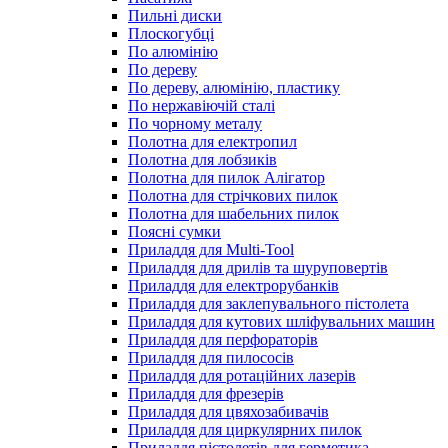
Пильні диски
Плоскогубці
По алюмінію
По дереву
По дереву, алюмінію, пластику
По нержавіючій сталі
По чорному металу
Полотна для електропил
Полотна для лобзиків
Полотна для пилок Алігатор
Полотна для стрічкових пилок
Полотна для шабельних пилок
Поясні сумки
Приладдя для Multi-Tool
Приладдя для дрилів та шуруповертів
Приладдя для електрорубанків
Приладдя для заклепувального пістолета
Приладдя для кутових шліфувальних машин
Приладдя для перфораторів
Приладдя для пилососів
Приладдя для ротаційних лазерів
Приладдя для фрезерів
Приладдя для цвяхозабивачів
Приладдя для циркулярних пилок
Приладдя пістолетів для герметика