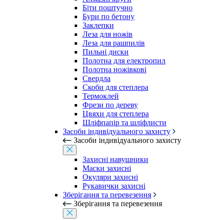
Біти поштучно
Бури по бетону
Заклепки
Леза для ножів
Леза для рашпилів
Пильні диски
Полотна для електропил
Полотна ножівкові
Свердла
Скоби для степлера
Термоклей
Фрези по дереву
Цвяхи для степлера
Шліфпапір та шліфлисти
Засоби індивідуального захисту
Засоби індивідуального захисту
Захисні навушники
Маски захисні
Окуляри захисні
Рукавички захисні
Зберігання та перевезення
Зберігання та перевезення