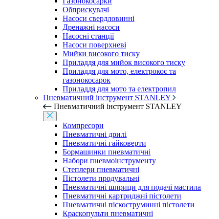
Газонокосарки
Обприскувачі
Насоси свердловинні
Дренажні насоси
Насосні станції
Насоси поверхневі
Мийки високого тиску
Приладдя для мийок високого тиску
Приладдя для мото, електрокос та
газонокосарок
Приладдя для мото та електропил
Пневматичний інструмент STANLEY
Пневматичний інструмент STANLEY
Компресори
Пневматичні дрилі
Пневматичні гайковерти
Бормашинки пневматичні
Набори пневмоінструменту
Степлери пневматичні
Пістолети продувальні
Пневматичні шприци для подачі мастила
Пневматичні картриджні пістолети
Пневматичні піскоструминні пістолети
Краскопульти пневматичні