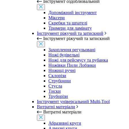
Інструмент оздоблювальний
Допоміжний інструмент
Міксери
Скребки та шпателі
Тримери для ламінату
Інструмент ріжучий та затискний
Інструмент ріжучий та затискний
Захоплення регульовані
Ножі будівельні
Ножі для рейсмусу та рубанка
Ножівки Пили Лобзики
Ножиці ручні
Склорізи
Струбцини
Стусла
Тиски
Труборізи
Інструмент універсальний Multi-Tool
Витратні матеріали
Витратні матеріали
Абразивні круги
Алмазні круги