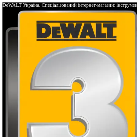
DeWALT Україна. Спеціалізований інтернет-магазин: інс