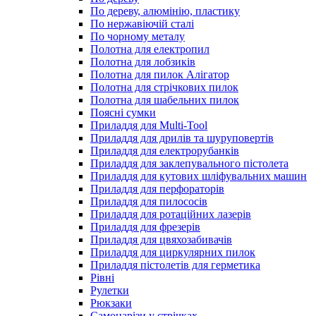
По дереву, алюмінію, пластику
По нержавіючій сталі
По чорному металу
Полотна для електропил
Полотна для лобзиків
Полотна для пилок Алігатор
Полотна для стрічкових пилок
Полотна для шабельних пилок
Поясні сумки
Приладдя для Multi-Tool
Приладдя для дрилів та шуруповертів
Приладдя для електрорубанків
Приладдя для заклепувального пістолета
Приладдя для кутових шліфувальних машин
Приладдя для перфораторів
Приладдя для пилососів
Приладдя для ротаційних лазерів
Приладдя для фрезерів
Приладдя для цвяхозабивачів
Приладдя для циркулярних пилок
Приладдя пістолетів для герметика
Рівні
Рулетки
Рюкзаки
Самонарізи у стрічках