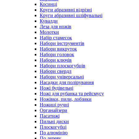
Косинці
Круги абразивні відрізні
Круги абразивні шліфувальні
Кувалди
Леза для ножів
Молотки
Набір стамесок
Набори інструментів
Набори викруток
Набори головок
Набори ключів
Набори плоскогубців
Набори свердл
Набори універсальні
Насадки для полірування
Ножі будівельні
Ножі для рубанка та рейсмусу
Ножівки, пили, лобзики
Ножиці ручні
Органайзери
Пасатижі
Пильні диски
Плоскогубці
По алюмінію
По дереву