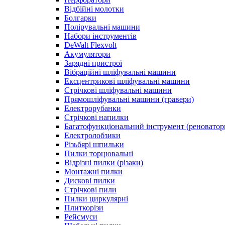
Відбійні молотки
Болгарки
Полірувальні машини
Набори інструментів
DeWalt Flexvolt
Акумулятори
Зарядні пристрої
Вібраційні шліфувальні машини
Ексцентрикові шліфувальні машини
Стрічкові шліфувальні машини
Прямошліфувальні машини (гравери)
Електрорубанки
Стрічкові напилки
Багатофункціональний інструмент (реноватор
Електролобзики
Різьбярі шпильки
Пилки торцювальні
Відрізні пилки (різаки)
Монтажні пилки
Дискові пилки
Стрічкові пили
Пилки циркулярні
Плиткорізи
Рейсмуси