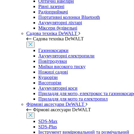
Оптичні нівеліри
Рівні лазерні
Радіоприймачі
Портативні колонки Bluetooth
Акумуляторні ліхтарі
Міксери будівельні
Садова техніка DeWALT
Садова техніка DeWALT
Газонокосарки
Акумуляторні електропили
Повітродувки
Мийки високого тиску
Ножиці садові
Кущорізи
Висоторізи
Акумуляторні коси
Приладдя для мото, електрокос та газонокосар
Приладдя для мото та електропил
Фірмові аксесуари DeWALT
Фірмові аксесуари DeWALT
SDS-Max
SDS-Plus
Інструмент вимірювальний та розмічальний