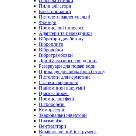
Шабельні пилки
Пили алігатори
Електроножиці
Пістолети заклепувальні
Фрезери
Промислові пилососи
Адаптери та перехідники
Вібратори для бетону
Віброплити
Віброрейки
Вібротрамбовки
Дрилі алмазного свердління
Резервуари для подачі води
Приладдя для вібраторів бетону
Пістолети для герметика
Станки сверлильні
Підйомники вакуумні
Цвяхозабивачі
Промислові фени
Штроборези
Компресори
Зварювальні інвертори
Плазморізи
Вентилятори
Вимірювальний інструмент