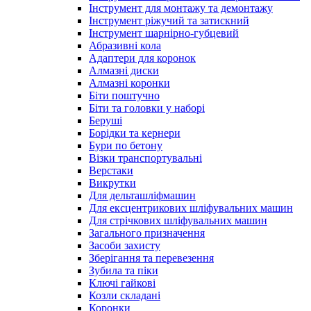
Інструмент для монтажу та демонтажу
Інструмент ріжучий та затискний
Інструмент шарнірно-губцевий
Абразивні кола
Адаптери для коронок
Алмазні диски
Алмазні коронки
Біти поштучно
Біти та головки у наборі
Беруші
Борідки та кернери
Бури по бетону
Візки транспортувальні
Верстаки
Викрутки
Для дельташліфмашин
Для ексцентрикових шліфувальних машин
Для стрічкових шліфувальних машин
Загального призначення
Засоби захисту
Зберігання та перевезення
Зубила та піки
Ключі гайкові
Козли складані
Коронки