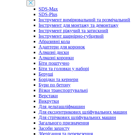
SDS-Max
SDS-Plus
Інструмент вимірювальний та розмічальний
Інструмент для монтажу та демонтажу
Інструмент ріжучий та затискний
Інструмент шарнірно-губцевий
Абразивні кола
Адаптери для коронок
Алмазні диски
Алмазні коронки
Біти поштучно
Біти та головки у наборі
Беруші
Борідки та кернери
Бури по бетону
Візки транспортувальні
Верстаки
Викрутки
Для дельташліфмашин
Для ексцентрикових шліфувальних машин
Для стрічкових шліфувальних машин
Загального призначення
Засоби захисту
Зберігання та перевезення