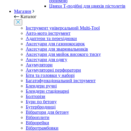
обоймою
Цвяхи Т-подібні для цвяхів пістолетів
Магазин
Каталог
Інструмент універсальний Multi-Tool
Авто-мото інструмент
Адаптери та перехідники
Аксесуари для газонокосарок
Аксесуари для зварювальників
Аксесуари для мийок високого тиску
Аксесуари для одягу
Акумулятори
Акумуляторні перфоратори
Біти та головки у наборі
Багатофункціональний інструмент
Блендери ручні
Блендери стаціонарні
Болторізи
Бури по бетону
Бутербродниці
Вібратори для бетону
Віброплити
Віброрейки
Вібротрамбовки