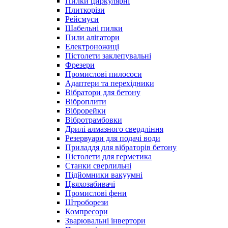
Пилки циркулярні
Плиткорізи
Рейсмуси
Шабельні пилки
Пили алігатори
Електроножиці
Пістолети заклепувальні
Фрезери
Промислові пилососи
Адаптери та перехідники
Вібратори для бетону
Віброплити
Віброрейки
Вібротрамбовки
Дрилі алмазного свердління
Резервуари для подачі води
Приладдя для вібраторів бетону
Пістолети для герметика
Станки сверлильні
Підйомники вакуумні
Цвяхозабивачі
Промислові фени
Штроборези
Компресори
Зварювальні інвертори