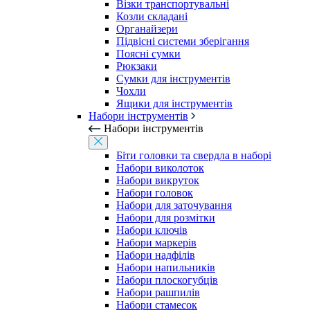
Візки транспортувальні
Козли складані
Органайзери
Підвісні системи зберігання
Поясні сумки
Рюкзаки
Сумки для інструментів
Чохли
Ящики для інструментів
Набори інструментів
Набори інструментів
Біти головки та свердла в наборі
Набори виколоток
Набори викруток
Набори головок
Набори для заточування
Набори для розмітки
Набори ключів
Набори маркерів
Набори надфілів
Набори напильників
Набори плоскогубців
Набори рашпилів
Набори стамесок