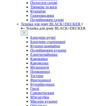
Пилососи садові
Тримери та коси
Кущорізи
Газонокосарки
Подрібнювачі садові
Техніка для дому BLACK+DECKER
Техніка для дому BLACK+DECKER
Блендери ручні
Блендери стаціонарні
Кухонні комбайни
Подрібнювачі кухонні
Електрочайники
Кавоварки
Кавомолки
Мультипечі
Попкорниці
Тостери
Фритюрниці
Бутербродниці
Грилі
Соковитискачі
М'ясорубки
Міксери кухонні
Обігрівачі