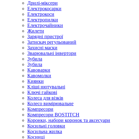
Дрилі-міксери
Електрокосарки
Електрокоси
Електропилки
Електрочайники
Жилети
Зарядні пристрої
Затискач регульований
Захисні маски
Зварювальні інвертори
Зубила
Зубила
Кавоварки
Кавомолки
Киянки
Кліщі нютувальні
Ключі гайкові
Колеса для візків
Колесо вимірювальне
Компресори
Компресори BOSTITCH
Коронки, набори коронок та аксесуари
Косильні головки
Косильна жилка
Косинці