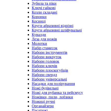
Зубила та піки
Ключі гайкові
Козли складані
Коронки
Косинці
Круги абразивні відрізні
Круги абразивні шліфувальні
Кувалди
Леза для ножів
Молотки
Набір стамесок
Набори інструментів
Набори викруток
Набори головок
Набори ключів
Набори плоскогубців
Набори свердл
Набори універсальні
Насадки для полірування
Ножі будівельні
Ножі для рубанка та рейсмусу
Ножівки, пили, лобзики
Ножиці ручні
Органайзери
Пасатижі