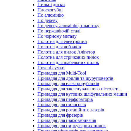
Пильні диски
Плоскогубці
По алюмінію
По дереву
По дереву, алюмінію, пластику
По нержавіючій сталі
По чорному металу
Полотна для електропил
Полотна для лобзиків
Полотна для пилок Алігатор
Полотна для стрічкових пилок
Полотна для шабельних пилок
Поясні сумки
Приладдя для Multi-Tool
Приладдя для дрилів та шуруповертів
Приладдя для електрорубанків
Приладдя для заклепувального пістолета
Приладдя для кутових шліфувальних машин
Приладдя для перфораторів
Приладдя для пилососів
Приладдя для ротаційних лазерів
Приладдя для фрезерів
Приладдя для цвяхозабивачів
Приладдя для циркулярних пилок
Приладдя пістолетів для герметика