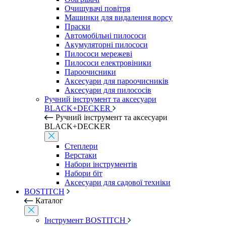
Очищувачі повітря
Машинки для видалення ворсу
Праски
Автомобільні пилососи
Акумуляторні пилососи
Пилососи мережеві
Пилососи електровіники
Пароочисники
Аксесуари для пароочисників
Аксесуари для пилососів
Ручний інструмент та аксесуари
BLACK+DECKER
Ручний інструмент та аксесуари
BLACK+DECKER
Степлери
Верстаки
Набори інструментів
Набори біт
Аксесуари для садової техніки
BOSTITCH
Каталог
Інструмент BOSTITCH