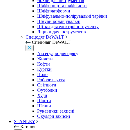
Чохли для інструментів
Шліфпапір та шліфлисти
Шліфплатформи
Шліфувально-полірувальні тарілки
Шнури розмічувальні
Щітки для електроінструменту
Ящики для інструментів
Спецодяг DeWALT
Спецодяг DeWALT
Аксесуари для одягу
Жилети
Кофти
Куртки
Поло
Робоче взуття
Світшоти
Футболки
Худи
Шорти
Штани
Рукавички захисні
Окуляри захисні
STANLEY
Каталог