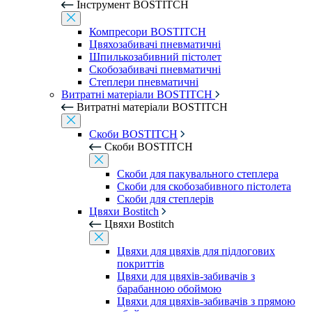
Інструмент BOSTITCH
Компресори BOSTITCH
Цвяхозабивачі пневматичні
Шпилькозабивний пістолет
Скобозабивачі пневматичні
Степлери пневматичні
Витратні матеріали BOSTITCH
Витратні матеріали BOSTITCH
Скоби BOSTITCH
Скоби BOSTITCH
Скоби для пакувального степлера
Скоби для скобозабивного пістолета
Скоби для степлерів
Цвяхи Bostitch
Цвяхи Bostitch
Цвяхи для цвяхів для підлогових
покриттів
Цвяхи для цвяхів-забивачів з
барабанною обоймою
Цвяхи для цвяхів-забивачів з прямою