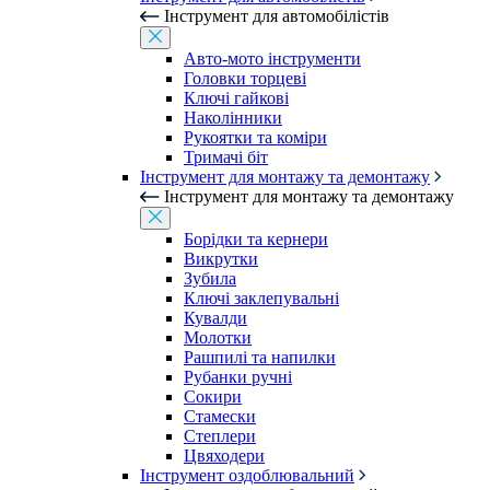
Інструмент для автомобілістів
Авто-мото інструменти
Головки торцеві
Ключі гайкові
Наколінники
Рукоятки та коміри
Тримачі біт
Інструмент для монтажу та демонтажу
Інструмент для монтажу та демонтажу
Борідки та кернери
Викрутки
Зубила
Ключі заклепувальні
Кувалди
Молотки
Рашпилі та напилки
Рубанки ручні
Сокири
Стамески
Степлери
Цвяходери
Інструмент оздоблювальний