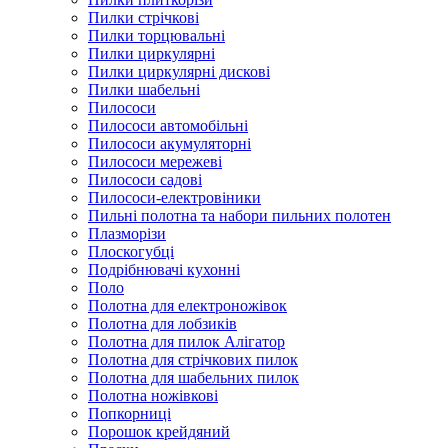
Пилки стрічкові
Пилки торцювальні
Пилки циркулярні
Пилки циркулярні дискові
Пилки шабельні
Пилососи
Пилососи автомобільні
Пилососи акумуляторні
Пилососи мережеві
Пилососи садові
Пилососи-електровіники
Пильні полотна та набори пильних полотен
Плазморізи
Плоскогубці
Подрібнювачі кухонні
Поло
Полотна для електроножівок
Полотна для лобзиків
Полотна для пилок Алігатор
Полотна для стрічкових пилок
Полотна для шабельних пилок
Полотна ножівкові
Попкорниці
Порошок крейдяний