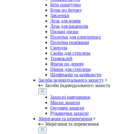
Біти поштучно
Бури по бетону
Заклепки
Леза для ножів
Леза для рашпилів
Пильні диски
Полотна для електропил
Полотна ножівкові
Свердла
Скоби для степлера
Термоклей
Фрези по дереву
Цвяхи для степлера
Шліфпапір та шліфлисти
Засоби індивідуального захисту
Засоби індивідуального захисту
Захисні навушники
Маски захисні
Окуляри захисні
Рукавички захисні
Зберігання та перевезення
Зберігання та перевезення