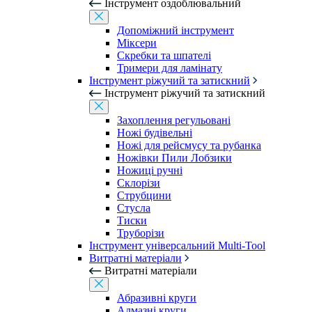
Інструмент оздоблювальний
Допоміжний інструмент
Міксери
Скребки та шпателі
Тримери для ламінату
Інструмент ріжучий та затискний
Інструмент ріжучий та затискний
Захоплення регульовані
Ножі будівельні
Ножі для рейсмусу та рубанка
Ножівки Пили Лобзики
Ножиці ручні
Склорізи
Струбцини
Стусла
Тиски
Труборізи
Інструмент універсальний Multi-Tool
Витратні матеріали
Витратні матеріали
Абразивні круги
Алмазні круги