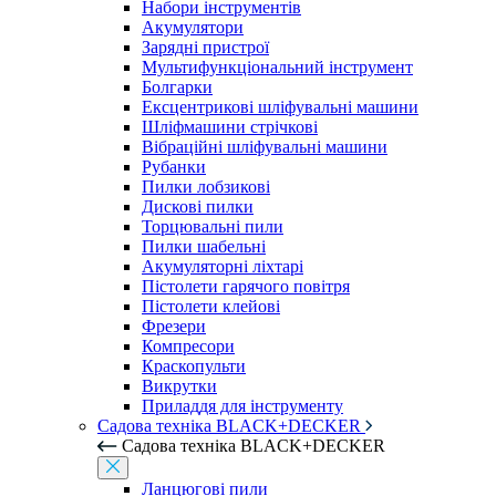
Набори інструментів
Акумулятори
Зарядні пристрої
Мультифункціональний інструмент
Болгарки
Ексцентрикові шліфувальні машини
Шліфмашини стрічкові
Вібраційні шліфувальні машини
Рубанки
Пилки лобзикові
Дискові пилки
Торцювальні пили
Пилки шабельні
Акумуляторні ліхтарі
Пістолети гарячого повітря
Пістолети клейові
Фрезери
Компресори
Краскопульти
Викрутки
Приладдя для інструменту
Садова техніка BLACK+DECKER
Садова техніка BLACK+DECKER
Ланцюгові пили