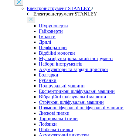
Електроінструмент STANLEY
Електроінструмент STANLEY
Шуруповерти
Гайковерти
Імпакти
Дрилі
Перфоратори
Відбійні молотки
Мультифункціональний інструмент
Набори інструментів
Акумулятори та зарядні пристрої
Болгарки
Рубанки
Полірувальні машини
Ексцентрикові шліфувальні машини
Вібраційні шліфувальні машини
Стрічкові шліфувальні машини
Прямошліфувальні шліфувальні машини
Дискові пилки
Торцювальні пили
Лобзики
Шабельні пилки
Акумуляторні викрутки