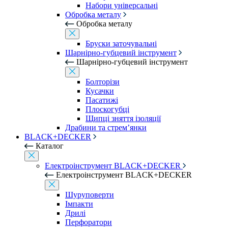
Набори універсальні
Обробка металу
Обробка металу
Бруски заточувальні
Шарнірно-губцевий інструмент
Шарнірно-губцевий інструмент
Болторізи
Кусачки
Пасатижі
Плоскогубці
Щипці зняття ізоляції
Драбини та стрем’янки
BLACK+DECKER
Каталог
Електроінструмент BLACK+DECKER
Електроінструмент BLACK+DECKER
Шуруповерти
Імпакти
Дрилі
Перфоратори