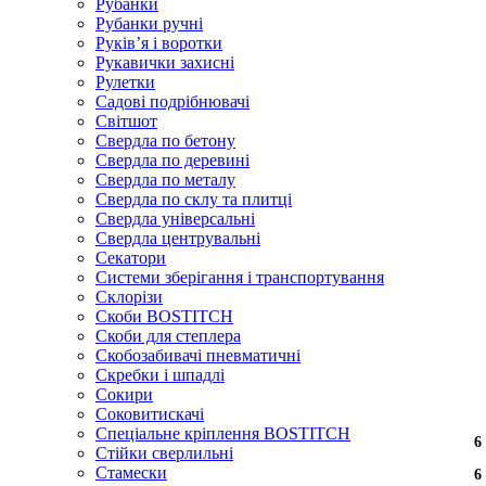
Рубанки
Рубанки ручні
Руківʼя і воротки
Рукавички захисні
Рулетки
Садові подрібнювачі
Світшот
Свердла по бетону
Свердла по деревині
Свердла по металу
Свердла по склу та плитці
Свердла універсальні
Свердла центрувальні
Секатори
Системи зберігання і транспортування
Склорізи
Скоби BOSTITCH
Скоби для степлера
Скобозабивачі пневматичні
Скребки і шпадлі
Сокири
Соковитискачі
Спеціальне кріплення BOSTITCH
6
6
6
Стійки сверлильні
Стамески
6
6
6