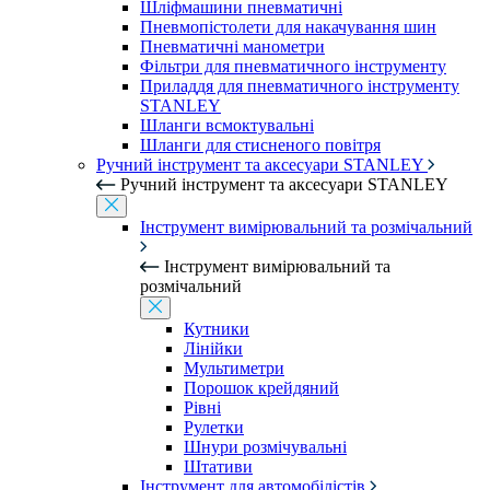
Шліфмашини пневматичні
Пневмопістолети для накачування шин
Пневматичні манометри
Фільтри для пневматичного інструменту
Приладдя для пневматичного інструменту
STANLEY
Шланги всмоктувальні
Шланги для стисненого повітря
Ручний інструмент та аксесуари STANLEY
Ручний інструмент та аксесуари STANLEY
Інструмент вимірювальний та розмічальний
Інструмент вимірювальний та
розмічальний
Кутники
Лінійки
Мультиметри
Порошок крейдяний
Рівні
Рулетки
Шнури розмічувальні
Штативи
Інструмент для автомобілістів