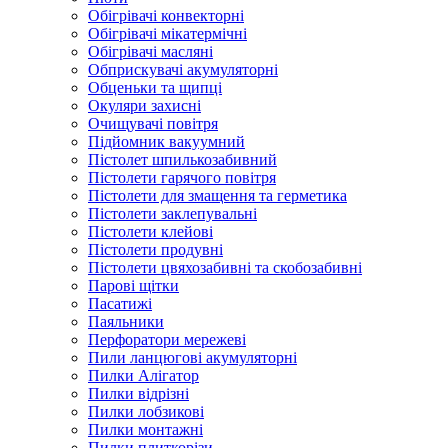
Обігрівачі конвекторні
Обігрівачі мікатермічні
Обігрівачі масляні
Обприскувачі акумуляторні
Обценьки та щипці
Окуляри захисні
Очищувачі повітря
Підйомник вакуумний
Пістолет шпилькозабивний
Пістолети гарячого повітря
Пістолети для змащення та герметика
Пістолети заклепувальні
Пістолети клейові
Пістолети продувні
Пістолети цвяхозабивні та скобозабивні
Парові щітки
Пасатижі
Паяльники
Перфоратори мережеві
Пили ланцюгові акумуляторні
Пилки Алігатор
Пилки відрізні
Пилки лобзикові
Пилки монтажні
Пилки плиткорізи