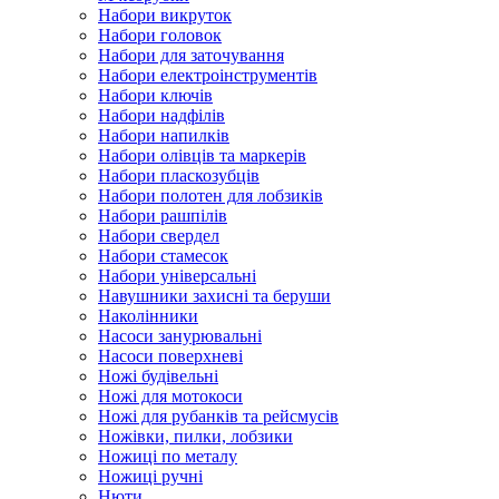
Набори викруток
Набори головок
Набори для заточування
Набори електроінструментів
Набори ключів
Набори надфілів
Набори напилків
Набори олівців та маркерів
Набори пласкозубців
Набори полотен для лобзиків
Набори рашпілів
Набори свердел
Набори стамесок
Набори універсальні
Навушники захисні та беруши
Наколінники
Насоси занурювальні
Насоси поверхневі
Ножі будівельні
Ножі для мотокоси
Ножі для рубанків та рейсмусів
Ножівки, пилки, лобзики
Ножиці по металу
Ножиці ручні
Нюти