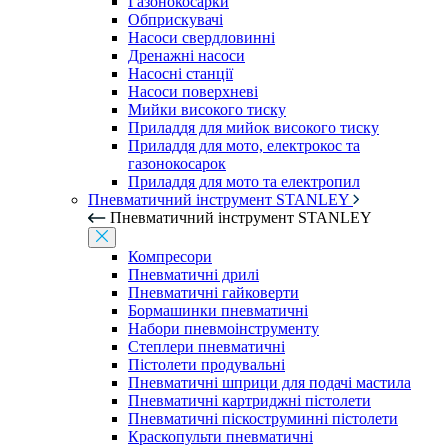
Газонокосарки
Обприскувачі
Насоси свердловинні
Дренажні насоси
Насосні станції
Насоси поверхневі
Мийки високого тиску
Приладдя для мийок високого тиску
Приладдя для мото, електрокос та
газонокосарок
Приладдя для мото та електропил
Пневматичний інструмент STANLEY
Пневматичний інструмент STANLEY
Компресори
Пневматичні дрилі
Пневматичні гайковерти
Бормашинки пневматичні
Набори пневмоінструменту
Степлери пневматичні
Пістолети продувальні
Пневматичні шприци для подачі мастила
Пневматичні картриджні пістолети
Пневматичні піскоструминні пістолети
Краскопульти пневматичні