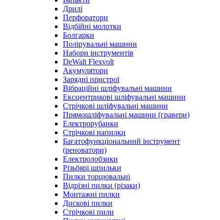
Дрилі
Перфоратори
Відбійні молотки
Болгарки
Полірувальні машини
Набори інструментів
DeWalt Flexvolt
Акумулятори
Зарядні пристрої
Вібраційні шліфувальні машини
Ексцентрикові шліфувальні машини
Стрічкові шліфувальні машини
Прямошліфувальні машини (гравери)
Електрорубанки
Стрічкові напилки
Багатофункціональний інструмент
(реноватори)
Електролобзики
Різьбярі шпильки
Пилки торцювальні
Відрізні пилки (різаки)
Монтажні пилки
Дискові пилки
Стрічкові пили