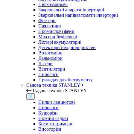
Цвяхозабивачі
Зварювальні апарати інверторні
Зварювальні напівавтомати інверторні
Фрезери
Паяльники
Промислові фени
Міксери будівельні
Ліхтарі акумуляторні
Детектори неоднорідностей
Вологоміри
Дальноміри
Лазери
Вентилятори
Пилососи
Приладдя для інструменту
Садова техніка STANLEY
Садова техніка STANLEY
Пилки ланцюгові
Пилососи
Кущорізи
Ножиці садові
Коси та тримери
Висоторізи