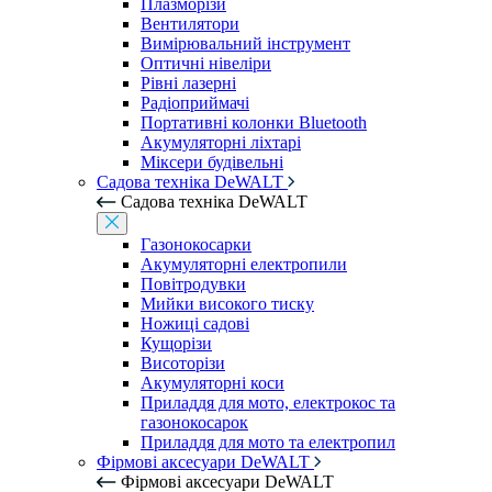
Плазморізи
Вентилятори
Вимірювальний інструмент
Оптичні нівеліри
Рівні лазерні
Радіоприймачі
Портативні колонки Bluetooth
Акумуляторні ліхтарі
Міксери будівельні
Садова техніка DeWALT
Садова техніка DeWALT
Газонокосарки
Акумуляторні електропили
Повітродувки
Мийки високого тиску
Ножиці садові
Кущорізи
Висоторізи
Акумуляторні коси
Приладдя для мото, електрокос та
газонокосарок
Приладдя для мото та електропил
Фірмові аксесуари DeWALT
Фірмові аксесуари DeWALT