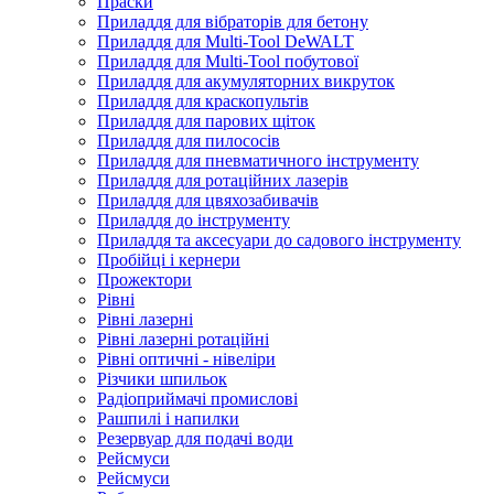
Праски
Приладдя для вібраторів для бетону
Приладдя для Multi-Tool DeWALT
Приладдя для Multi-Tool побутової
Приладдя для акумуляторних викруток
Приладдя для краскопультів
Приладдя для парових щіток
Приладдя для пилососів
Приладдя для пневматичного інструменту
Приладдя для ротаційних лазерів
Приладдя для цвяхозабивачів
Приладдя до інструменту
Приладдя та аксесуари до садового інструменту
Пробійці і кернери
Прожектори
Рівні
Рівні лазерні
Рівні лазерні ротаційні
Рівні оптичні - нівеліри
Різчики шпильок
Радіоприймачі промислові
Рашпилі і напилки
Резервуар для подачі води
Рейсмуси
Рейсмуси