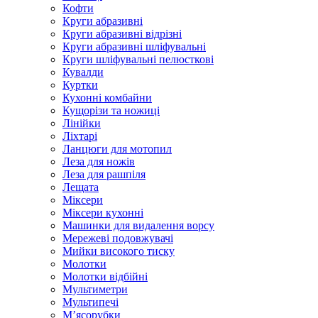
Кофти
Круги абразивні
Круги абразивні відрізні
Круги абразивні шліфувальні
Круги шліфувальні пелюсткові
Кувалди
Куртки
Кухонні комбайни
Кущорізи та ножиці
Лінійки
Ліхтарі
Ланцюги для мотопил
Леза для ножів
Леза для рашпіля
Лещата
Міксери
Міксери кухонні
Машинки для видалення ворсу
Мережеві подовжувачі
Мийки високого тиску
Молотки
Молотки відбійні
Мультиметри
Мультипечі
М’ясорубки