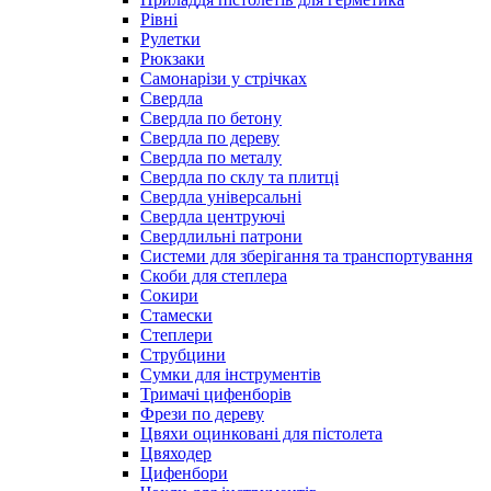
Рівні
Рулетки
Рюкзаки
Самонарізи у стрічках
Свердла
Свердла по бетону
Свердла по дереву
Свердла по металу
Свердла по склу та плитці
Свердла універсальні
Свердла центруючі
Свердлильні патрони
Системи для зберігання та транспортування
Скоби для степлера
Сокири
Стамески
Степлери
Струбцини
Сумки для інструментів
Тримачі цифенборів
Фрези по дереву
Цвяхи оцинковані для пістолета
Цвяходер
Цифенбори