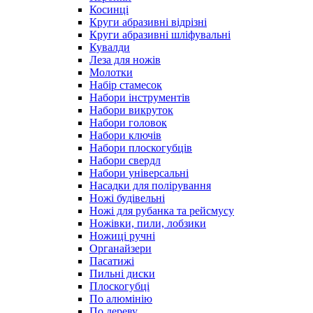
Косинці
Круги абразивні відрізні
Круги абразивні шліфувальні
Кувалди
Леза для ножів
Молотки
Набір стамесок
Набори інструментів
Набори викруток
Набори головок
Набори ключів
Набори плоскогубців
Набори свердл
Набори універсальні
Насадки для полірування
Ножі будівельні
Ножі для рубанка та рейсмусу
Ножівки, пили, лобзики
Ножиці ручні
Органайзери
Пасатижі
Пильні диски
Плоскогубці
По алюмінію
По дереву