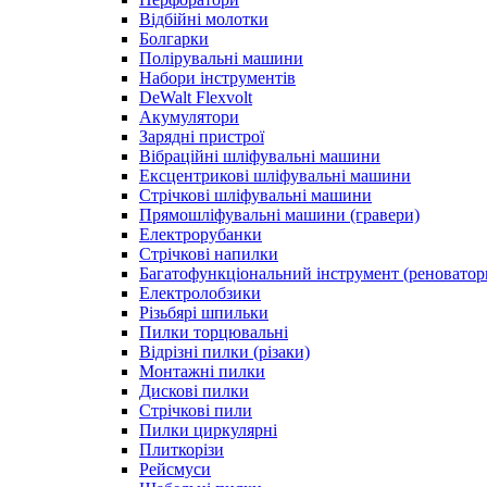
Відбійні молотки
Болгарки
Полірувальні машини
Набори інструментів
DeWalt Flexvolt
Акумулятори
Зарядні пристрої
Вібраційні шліфувальні машини
Ексцентрикові шліфувальні машини
Стрічкові шліфувальні машини
Прямошліфувальні машини (гравери)
Електрорубанки
Стрічкові напилки
Багатофункціональний інструмент (реноватор
Електролобзики
Різьбярі шпильки
Пилки торцювальні
Відрізні пилки (різаки)
Монтажні пилки
Дискові пилки
Стрічкові пили
Пилки циркулярні
Плиткорізи
Рейсмуси