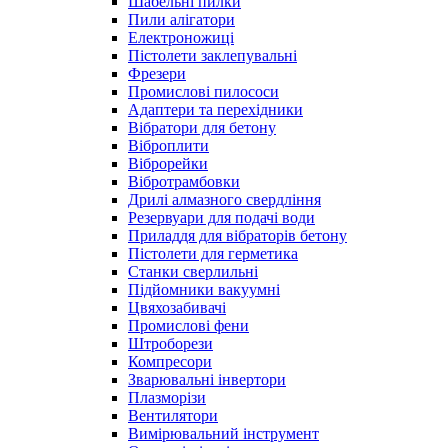
Шабельні пилки
Пили алігатори
Електроножиці
Пістолети заклепувальні
Фрезери
Промислові пилососи
Адаптери та перехідники
Вібратори для бетону
Віброплити
Віброрейки
Вібротрамбовки
Дрилі алмазного свердління
Резервуари для подачі води
Приладдя для вібраторів бетону
Пістолети для герметика
Станки сверлильні
Підйомники вакуумні
Цвяхозабивачі
Промислові фени
Штроборези
Компресори
Зварювальні інвертори
Плазморізи
Вентилятори
Вимірювальний інструмент