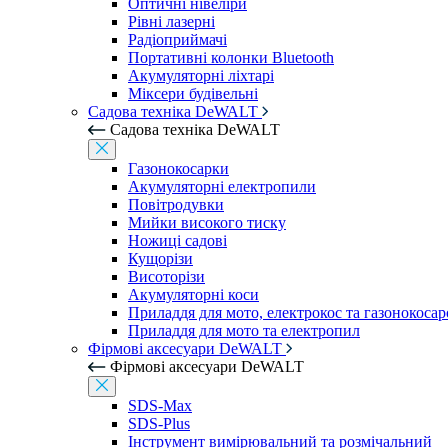
Оптичні нівеліри
Рівні лазерні
Радіоприймачі
Портативні колонки Bluetooth
Акумуляторні ліхтарі
Міксери будівельні
Садова техніка DeWALT
Садова техніка DeWALT
Газонокосарки
Акумуляторні електропили
Повітродувки
Мийки високого тиску
Ножиці садові
Кущорізи
Висоторізи
Акумуляторні коси
Приладдя для мото, електрокос та газонокосар
Приладдя для мото та електропил
Фірмові аксесуари DeWALT
Фірмові аксесуари DeWALT
SDS-Max
SDS-Plus
Інструмент вимірювальний та розмічальний