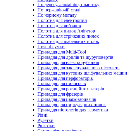
По дереву, алюмінію, пластику
По нержавіючій сталі
По чорному металу
Полотна для електропил
Полотна для лобзиків
Полотна для пилок Алігатор
Полотна для стрічкових пилок
Полотна для шабельних пилок
Поясні сумки
Приладдя для Multi-Tool
Приладдя для дрилів та шуруповертів
Приладдя для електрорубанків
Приладдя для заклепувального пістолета
Приладдя для кутових шліфувальних машин
Приладдя для перфораторів
Приладдя для пилососів
Приладдя для ротаційних лазерів
Приладдя для фрезерів
Приладдя для цвяхозабивачів
Приладдя для циркулярних пилок
Приладдя пістолетів для герметика
Рівні
Рулетки
Рюкзаки
Самонарізи у стрічках