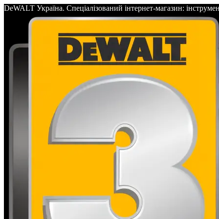
DeWALT Україна. Спеціалізований інтернет-магазин: інс