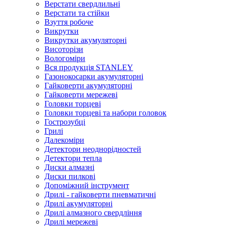
Верстати свердлильні
Верстати та стійки
Взуття робоче
Викрутки
Викрутки акумуляторні
Висоторізи
Вологоміри
Вся продукція STANLEY
Газонокосарки акумуляторні
Гайковерти акумуляторні
Гайковерти мережеві
Головки торцеві
Головки торцеві та набори головок
Гострозубці
Грилі
Далекоміри
Детектори неоднорідностей
Детектори тепла
Диски алмазні
Диски пилкові
Допоміжний інструмент
Дрилі - гайковерти пневматичні
Дрилі акумуляторні
Дрилі алмазного свердління
Дрилі мережеві