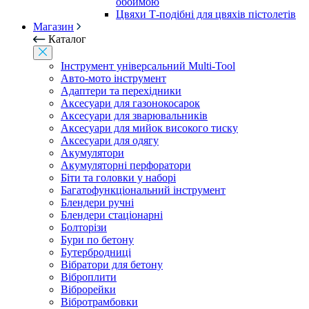
обоймою
Цвяхи Т-подібні для цвяхів пістолетів
Магазин
Каталог
Інструмент універсальний Multi-Tool
Авто-мото інструмент
Адаптери та перехідники
Аксесуари для газонокосарок
Аксесуари для зварювальників
Аксесуари для мийок високого тиску
Аксесуари для одягу
Акумулятори
Акумуляторні перфоратори
Біти та головки у наборі
Багатофункціональний інструмент
Блендери ручні
Блендери стаціонарні
Болторізи
Бури по бетону
Бутербродниці
Вібратори для бетону
Віброплити
Віброрейки
Вібротрамбовки