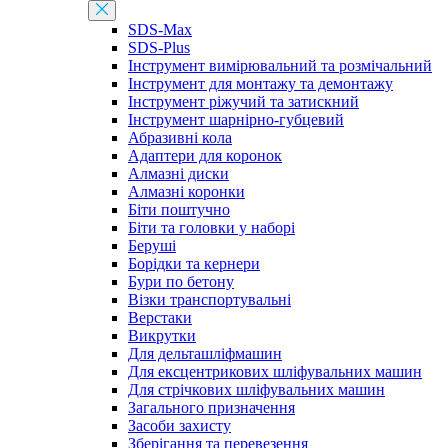
SDS-Max
SDS-Plus
Інструмент вимірювальний та розмічальний
Інструмент для монтажу та демонтажу
Інструмент ріжучий та затискний
Інструмент шарнірно-губцевий
Абразивні кола
Адаптери для коронок
Алмазні диски
Алмазні коронки
Біти поштучно
Біти та головки у наборі
Беруші
Борідки та кернери
Бури по бетону
Візки транспортувальні
Верстаки
Викрутки
Для дельташліфмашин
Для ексцентрикових шліфувальних машин
Для стрічкових шліфувальних машин
Загального призначення
Засоби захисту
Зберігання та перевезення