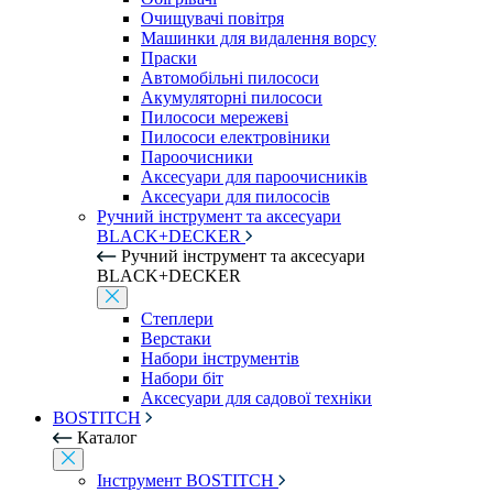
Очищувачі повітря
Машинки для видалення ворсу
Праски
Автомобільні пилососи
Акумуляторні пилососи
Пилососи мережеві
Пилососи електровіники
Пароочисники
Аксесуари для пароочисників
Аксесуари для пилососів
Ручний інструмент та аксесуари
BLACK+DECKER
Ручний інструмент та аксесуари
BLACK+DECKER
Степлери
Верстаки
Набори інструментів
Набори біт
Аксесуари для садової техніки
BOSTITCH
Каталог
Інструмент BOSTITCH