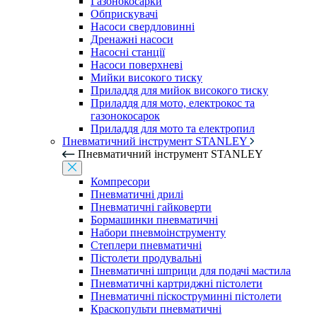
Газонокосарки
Обприскувачі
Насоси свердловинні
Дренажні насоси
Насосні станції
Насоси поверхневі
Мийки високого тиску
Приладдя для мийок високого тиску
Приладдя для мото, електрокос та
газонокосарок
Приладдя для мото та електропил
Пневматичний інструмент STANLEY
Пневматичний інструмент STANLEY
Компресори
Пневматичні дрилі
Пневматичні гайковерти
Бормашинки пневматичні
Набори пневмоінструменту
Степлери пневматичні
Пістолети продувальні
Пневматичні шприци для подачі мастила
Пневматичні картриджні пістолети
Пневматичні піскоструминні пістолети
Краскопульти пневматичні