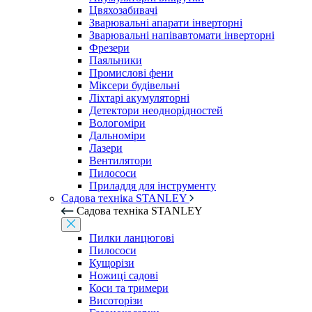
Цвяхозабивачі
Зварювальні апарати інверторні
Зварювальні напівавтомати інверторні
Фрезери
Паяльники
Промислові фени
Міксери будівельні
Ліхтарі акумуляторні
Детектори неоднорідностей
Вологоміри
Дальноміри
Лазери
Вентилятори
Пилососи
Приладдя для інструменту
Садова техніка STANLEY
Садова техніка STANLEY
Пилки ланцюгові
Пилососи
Кущорізи
Ножиці садові
Коси та тримери
Висоторізи