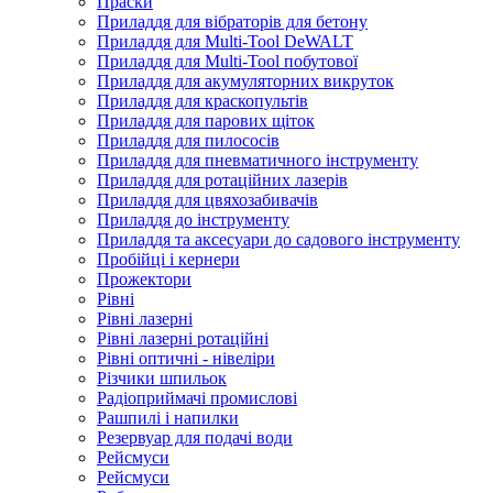
Праски
Приладдя для вібраторів для бетону
Приладдя для Multi-Tool DeWALT
Приладдя для Multi-Tool побутової
Приладдя для акумуляторних викруток
Приладдя для краскопультів
Приладдя для парових щіток
Приладдя для пилососів
Приладдя для пневматичного інструменту
Приладдя для ротаційних лазерів
Приладдя для цвяхозабивачів
Приладдя до інструменту
Приладдя та аксесуари до садового інструменту
Пробійці і кернери
Прожектори
Рівні
Рівні лазерні
Рівні лазерні ротаційні
Рівні оптичні - нівеліри
Різчики шпильок
Радіоприймачі промислові
Рашпилі і напилки
Резервуар для подачі води
Рейсмуси
Рейсмуси