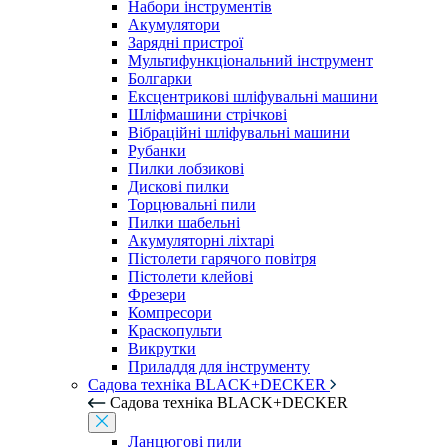
Набори інструментів
Акумулятори
Зарядні пристрої
Мультифункціональний інструмент
Болгарки
Ексцентрикові шліфувальні машини
Шліфмашини стрічкові
Вібраційні шліфувальні машини
Рубанки
Пилки лобзикові
Дискові пилки
Торцювальні пили
Пилки шабельні
Акумуляторні ліхтарі
Пістолети гарячого повітря
Пістолети клейові
Фрезери
Компресори
Краскопульти
Викрутки
Приладдя для інструменту
Садова техніка BLACK+DECKER
Садова техніка BLACK+DECKER
Ланцюгові пили