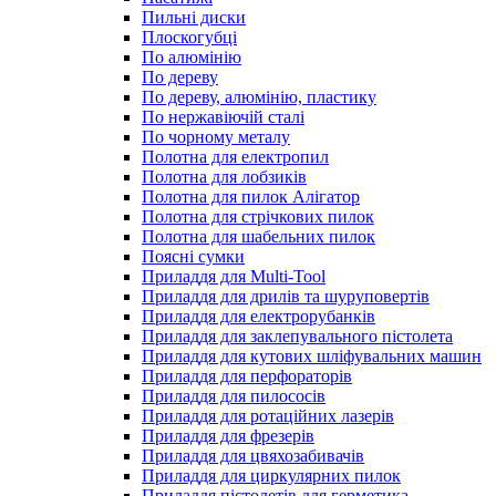
Пильні диски
Плоскогубці
По алюмінію
По дереву
По дереву, алюмінію, пластику
По нержавіючій сталі
По чорному металу
Полотна для електропил
Полотна для лобзиків
Полотна для пилок Алігатор
Полотна для стрічкових пилок
Полотна для шабельних пилок
Поясні сумки
Приладдя для Multi-Tool
Приладдя для дрилів та шуруповертів
Приладдя для електрорубанків
Приладдя для заклепувального пістолета
Приладдя для кутових шліфувальних машин
Приладдя для перфораторів
Приладдя для пилососів
Приладдя для ротаційних лазерів
Приладдя для фрезерів
Приладдя для цвяхозабивачів
Приладдя для циркулярних пилок
Приладдя пістолетів для герметика