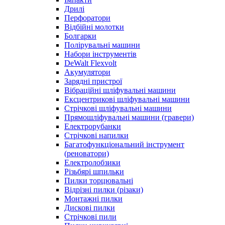
Дрилі
Перфоратори
Відбійні молотки
Болгарки
Полірувальні машини
Набори інструментів
DeWalt Flexvolt
Акумулятори
Зарядні пристрої
Вібраційні шліфувальні машини
Ексцентрикові шліфувальні машини
Стрічкові шліфувальні машини
Прямошліфувальні машини (гравери)
Електрорубанки
Стрічкові напилки
Багатофункціональний інструмент
(реноватори)
Електролобзики
Різьбярі шпильки
Пилки торцювальні
Відрізні пилки (різаки)
Монтажні пилки
Дискові пилки
Стрічкові пили