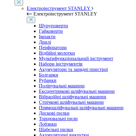
Електроінструмент STANLEY
Електроінструмент STANLEY
Шуруповерти
Гайковерти
Імпакти
Дрилі
Перфоратори
Відбійні молотки
Мультифункціональний інструмент
Набори інструментів
Акумулятори та зарядні пристрої
Болгарки
Рубанки
Полірувальні машини
Ексцентрикові шліфувальні машини
Вібраційні шліфувальні машини
Стрічкові шліфувальні машини
Прямошліфувальні шліфувальні машини
Дискові пилки
Торцювальні пили
Лобзики
Шабельні пилки
Акумуляторні викрутки