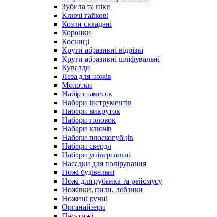
Зубила та піки
Ключі гайкові
Козли складані
Коронки
Косинці
Круги абразивні відрізні
Круги абразивні шліфувальні
Кувалди
Леза для ножів
Молотки
Набір стамесок
Набори інструментів
Набори викруток
Набори головок
Набори ключів
Набори плоскогубців
Набори свердл
Набори універсальні
Насадки для полірування
Ножі будівельні
Ножі для рубанка та рейсмусу
Ножівки, пили, лобзики
Ножиці ручні
Органайзери
Пасатижі