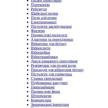
Пилки циркулярні
Плиткорізи
Рейсмуси
Шабельні пилки
Пили алігатори
Електроножиці
Пістолети заклепувальні
Фрезери
Промислові пилососи
Адаптери та перехідники
Вібратори для бетону
Віброплити
Віброрейки
Вібротрамбовки
Дрилі алмазного свердління
Резервуари для подачі води
Приладдя для вібраторів бетону
Пістолети для герметика
Станки сверлильні
Підйомники вакуумні
Цвяхозабивачі
Промислові фени
Штроборези
Компресори
Зварювальні інвертори