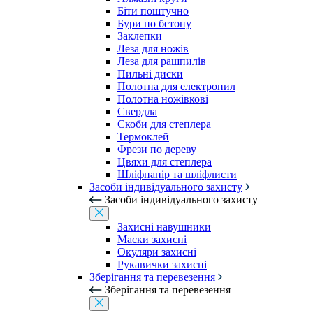
Біти поштучно
Бури по бетону
Заклепки
Леза для ножів
Леза для рашпилів
Пильні диски
Полотна для електропил
Полотна ножівкові
Свердла
Скоби для степлера
Термоклей
Фрези по дереву
Цвяхи для степлера
Шліфпапір та шліфлисти
Засоби індивідуального захисту
Засоби індивідуального захисту
Захисні навушники
Маски захисні
Окуляри захисні
Рукавички захисні
Зберігання та перевезення
Зберігання та перевезення