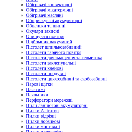
Обігрівачі конвекторні
Обігрівачі мікатермічні
Обігрівачі масляні
Обприскувачі акумуляторні
Обценьки та щипці
Окуляри захисні
Очищувачі повітря
Підйомник вакуумний
Пістолет шпилькозабивний
Пістолети гарячого повітря
Пістолети для змащення та герметика
Пістолети заклепувальні
Пістолети клейові
Пістолети продувні
Пістолети цвяхозабивні та скобозабивні
Парові щітки
Пасатижі
Паяльники
Перфоратори мережеві
Пили ланцюгові акумуляторні
Пилки Алігатор
Пилки відрізні
Пилки лобзикові
Пилки монтажні
Пилки плиткорізи