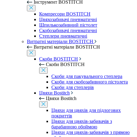
Інструмент BOSTITCH
Компресори BOSTITCH
Цвяхозабивачі пневматичні
Шпилькозабивний пістолет
Скобозабивачі пневматичні
Степлери пневматичні
Витратні матеріали BOSTITCH
Витратні матеріали BOSTITCH
Скоби BOSTITCH
Скоби BOSTITCH
Скоби для пакувального степлера
Скоби для скобозабивного пістолета
Скоби для степлерів
Цвяхи Bostitch
Цвяхи Bostitch
Цвяхи для цвяхів для підлогових
покриттів
Цвяхи для цвяхів-забивачів з
барабанною обоймою
Цвяхи для цвяхів-забивачів з прямою