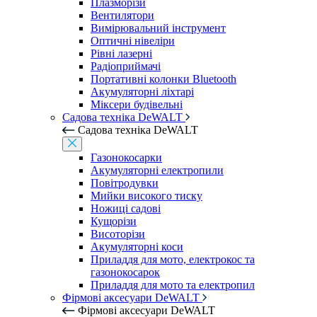
Плазморізи
Вентилятори
Вимірювальний інструмент
Оптичні нівеліри
Рівні лазерні
Радіоприймачі
Портативні колонки Bluetooth
Акумуляторні ліхтарі
Міксери будівельні
Садова техніка DeWALT
Садова техніка DeWALT
Газонокосарки
Акумуляторні електропили
Повітродувки
Мийки високого тиску
Ножиці садові
Кущорізи
Висоторізи
Акумуляторні коси
Приладдя для мото, електрокос та
газонокосарок
Приладдя для мото та електропил
Фірмові аксесуари DeWALT
Фірмові аксесуари DeWALT