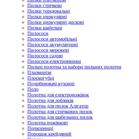
Пилки стрічкові
Пилки торцювальні
Пилки циркулярні
Пилки циркулярні дискові
Пилки шабельні
Пилососи
Пилососи автомобільні
Пилососи акумуляторні
Пилососи мережеві
Пилососи садові
Пилососи-електровіники
Пильні полотна та набори пильних полотен
Плазморізи
Плоскогубці
Подрібнювачі кухонні
Поло
Полотна для електроножівок
Полотна для лобзиків
Полотна для пилок Алігатор
Полотна для стрічкових пилок
Полотна для шабельних пилок
Полотна ножівкові
Попкорниці
Порошок крейдяний