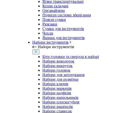
Візки транспортувальні
Козли складані
Органайзери
Підвісні системи зберігання
Поясні сумки
Рюкзаки
Сумки для інструментів
Чохли
Ящики для інструментів
Набори інструментів
Набори інструментів
Біти головки та свердла в наборі
Набори виколоток
Набори викруток
Набори головок
Набори для заточування
Набори для розмітки
Набори ключів
Набори маркерів
Набори надфілів
Набори напильників
Набори плоскогубців
Набори рашпилів
Набори стамесок