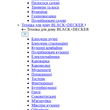
Пилососи садові
Тримери та коси
Кущорізи
Газонокосарки
Подрібнювачі садові
Техніка для дому BLACK+DECKER
Техніка для дому BLACK+DECKER
Блендери ручні
Блендери стаціонарні
Кухонні комбайни
Подрібнювачі кухонні
Електрочайники
Кавоварки
Кавомолки
Мультипечі
Попкорниці
Тостери
Фритюрниці
Бутербродниці
Грилі
Соковитискачі
М'ясорубки
Міксери кухонні
Обігрівачі