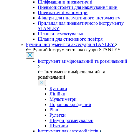
Шліфмашини пневматичні
Пневмопістолети для накачування шин
Пневматичні манометри
Фільтри для пневматичного інструменту
Приладдя для пневматичного інструменту
STANLEY
Шланги всмоктувальні
Шланги для стисненого повітря
Ручний інструмент та аксесуари STANLEY
Ручний інструмент та аксесуари STANLEY
Інструмент вимірювальний та розмічальний
Інструмент вимірювальний та
розмічальний
Кутники
Лінійки
Мультиметри
Порошок крейдяний
Рівні
Рулетки
Шнури розмічувальні
Штативи
Інструмент для автомобілістів