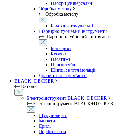
Набори універсальні
Обробка металу
Обробка металу
Бруски заточувальні
Шарнірно-губцевий інструмент
Шарнірно-губцевий інструмент
Болторізи
Кусачки
Пасатижі
Плоскогубці
Щипці зняття ізоляції
Драбини та стрем’янки
BLACK+DECKER
Каталог
Електроінструмент BLACK+DECKER
Електроінструмент BLACK+DECKER
Шуруповерти
Імпакти
Дрилі
Перфоратори