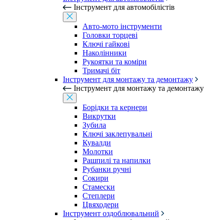
Інструмент для автомобілістів
Авто-мото інструменти
Головки торцеві
Ключі гайкові
Наколінники
Рукоятки та коміри
Тримачі біт
Інструмент для монтажу та демонтажу
Інструмент для монтажу та демонтажу
Борідки та кернери
Викрутки
Зубила
Ключі заклепувальні
Кувалди
Молотки
Рашпилі та напилки
Рубанки ручні
Сокири
Стамески
Степлери
Цвяходери
Інструмент оздоблювальний