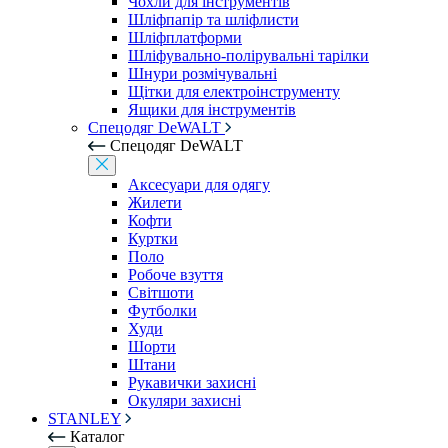
Чохли для інструментів
Шліфпапір та шліфлисти
Шліфплатформи
Шліфувально-полірувальні тарілки
Шнури розмічувальні
Щітки для електроінструменту
Ящики для інструментів
Спецодяг DeWALT
Спецодяг DeWALT
Аксесуари для одягу
Жилети
Кофти
Куртки
Поло
Робоче взуття
Світшоти
Футболки
Худи
Шорти
Штани
Рукавички захисні
Окуляри захисні
STANLEY
Каталог