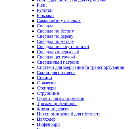
Рівні
Рулетки
Рюкзаки
Самонарізи у стрічках
Свердла
Свердла по бетону
Свердла по дереву
Свердла по металу
Свердла по склу та плитці
Свердла універсальні
Свердла центруючі
Свердлильні патрони
Системи для зберігання та транспортування
Скоби для степлера
Сокири
Стамески
Степлери
Струбцини
Сумки для інструментів
Тримачі цифенборів
Фрези по дереву
Цвяхи оцинковані для пістолета
Цвяходер
Цифенбори