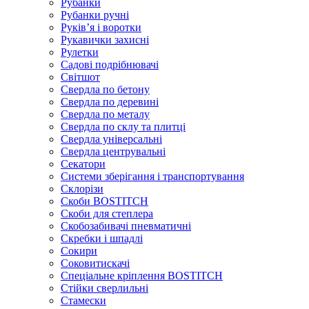
Рубанки
Рубанки ручні
Руківʼя і воротки
Рукавички захисні
Рулетки
Садові подрібнювачі
Світшот
Свердла по бетону
Свердла по деревині
Свердла по металу
Свердла по склу та плитці
Свердла універсальні
Свердла центрувальні
Секатори
Системи зберігання і транспортування
Склорізи
Скоби BOSTITCH
Скоби для степлера
Скобозабивачі пневматичні
Скребки і шпадлі
Сокири
Соковитискачі
Спеціальне кріплення BOSTITCH
Стійки сверлильні
Стамески