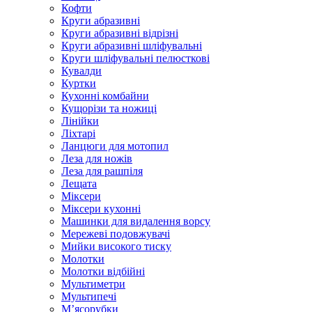
Кофти
Круги абразивні
Круги абразивні відрізні
Круги абразивні шліфувальні
Круги шліфувальні пелюсткові
Кувалди
Куртки
Кухонні комбайни
Кущорізи та ножиці
Лінійки
Ліхтарі
Ланцюги для мотопил
Леза для ножів
Леза для рашпіля
Лещата
Міксери
Міксери кухонні
Машинки для видалення ворсу
Мережеві подовжувачі
Мийки високого тиску
Молотки
Молотки відбійні
Мультиметри
Мультипечі
М’ясорубки