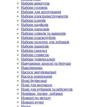
Набори викруток
Набори головок
Набори для заточування
Набори електроінструментів
Набори ключів
Набори надфілів
Набори напилків
Набори олівців та маркерів
Набори пласкозубців
Набори полотен для лобзиків
Набори рашпілів
Набори свердел
Набори стамесок
Набори універсальні
Навушники захисні та беруши
Наколінники
Насоси занурювальні
Насоси поверхневі
Ножі будівельні
Ножі для мотокоси
Ножі для рубанків та рейсмусів
Ножівки, пилки, лобзики
Ножиці по металу
Ножиці ручні
Нюти