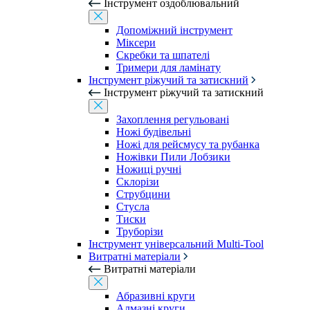
Інструмент оздоблювальний
Допоміжний інструмент
Міксери
Скребки та шпателі
Тримери для ламінату
Інструмент ріжучий та затискний
Інструмент ріжучий та затискний
Захоплення регульовані
Ножі будівельні
Ножі для рейсмусу та рубанка
Ножівки Пили Лобзики
Ножиці ручні
Склорізи
Струбцини
Стусла
Тиски
Труборізи
Інструмент універсальний Multi-Tool
Витратні матеріали
Витратні матеріали
Абразивні круги
Алмазні круги