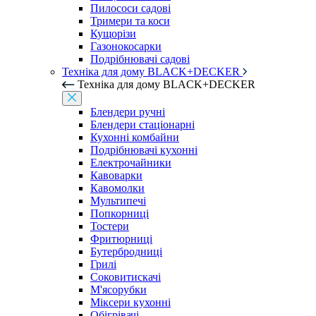
Пилососи садові
Тримери та коси
Кущорізи
Газонокосарки
Подрібнювачі садові
Техніка для дому BLACK+DECKER
Техніка для дому BLACK+DECKER
Блендери ручні
Блендери стаціонарні
Кухонні комбайни
Подрібнювачі кухонні
Електрочайники
Кавоварки
Кавомолки
Мультипечі
Попкорниці
Тостери
Фритюрниці
Бутербродниці
Грилі
Соковитискачі
М'ясорубки
Міксери кухонні
Обігрівачі