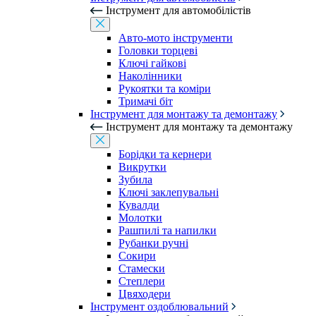
Інструмент для автомобілістів
Авто-мото інструменти
Головки торцеві
Ключі гайкові
Наколінники
Рукоятки та коміри
Тримачі біт
Інструмент для монтажу та демонтажу
Інструмент для монтажу та демонтажу
Борідки та кернери
Викрутки
Зубила
Ключі заклепувальні
Кувалди
Молотки
Рашпилі та напилки
Рубанки ручні
Сокири
Стамески
Степлери
Цвяходери
Інструмент оздоблювальний