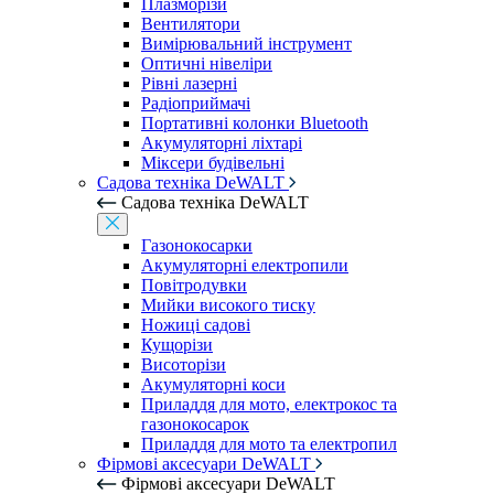
Плазморізи
Вентилятори
Вимірювальний інструмент
Оптичні нівеліри
Рівні лазерні
Радіоприймачі
Портативні колонки Bluetooth
Акумуляторні ліхтарі
Міксери будівельні
Садова техніка DeWALT
Садова техніка DeWALT
Газонокосарки
Акумуляторні електропили
Повітродувки
Мийки високого тиску
Ножиці садові
Кущорізи
Висоторізи
Акумуляторні коси
Приладдя для мото, електрокос та
газонокосарок
Приладдя для мото та електропил
Фірмові аксесуари DeWALT
Фірмові аксесуари DeWALT