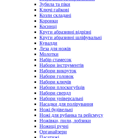
Зубила та піки
Ключі гайкові
Козли складані
Коронки
Косинці
Круги абразивні відрізні
Круги абразивні шліфувальні
Кувалди
Леза для ножів
Молотки
Набір стамесок
Набори інструментів
Набори викруток
Набори головок
Набори ключів
Набори плоскогубців
Набори свердл
Набори універсальні
Насадки для полірування
Ножі будівельні
Ножі для рубанка та рейсмусу
Ножівки, пили, лобзики
Ножиці ручні
Органайзери
Пасатижі