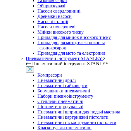
Газонокосарки
Обприскувачі
Насоси свердловинні
Дренажні насоси
Насосні станції
Насоси поверхневі
Мийки високого тиску
Приладдя для мийок високого тиску
Приладдя для мото, електрокос та
газонокосарок
Приладдя для мото та електропил
Пневматичний інструмент STANLEY
Пневматичний інструмент STANLEY
Компресори
Пневматичні дрилі
Пневматичні гайковерти
Бормашинки пневматичні
Набори пневмоінструменту
Степлери пневматичні
Пістолети продувальні
Пневматичні шприци для подачі мастила
Пневматичні картриджні пістолети
Пневматичні піскоструминні пістолети
Краскопульти пневматичні