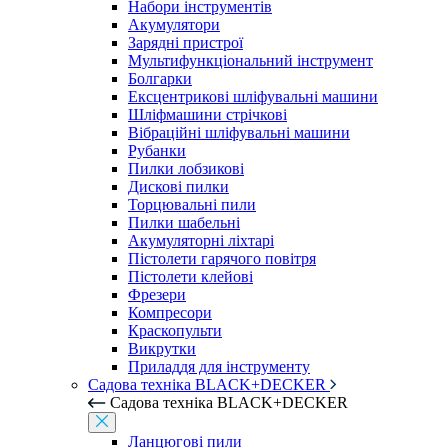
Набори інструментів
Акумулятори
Зарядні пристрої
Мультифункціональний інструмент
Болгарки
Ексцентрикові шліфувальні машини
Шліфмашини стрічкові
Вібраційні шліфувальні машини
Рубанки
Пилки лобзикові
Дискові пилки
Торцювальні пили
Пилки шабельні
Акумуляторні ліхтарі
Пістолети гарячого повітря
Пістолети клейові
Фрезери
Компресори
Краскопульти
Викрутки
Приладдя для інструменту
Садова техніка BLACK+DECKER
Садова техніка BLACK+DECKER
Ланцюгові пили