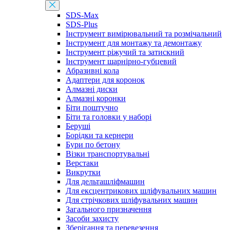
SDS-Max
SDS-Plus
Інструмент вимірювальний та розмічальний
Інструмент для монтажу та демонтажу
Інструмент ріжучий та затискний
Інструмент шарнірно-губцевий
Абразивні кола
Адаптери для коронок
Алмазні диски
Алмазні коронки
Біти поштучно
Біти та головки у наборі
Беруші
Борідки та кернери
Бури по бетону
Візки транспортувальні
Верстаки
Викрутки
Для дельташліфмашин
Для ексцентрикових шліфувальних машин
Для стрічкових шліфувальних машин
Загального призначення
Засоби захисту
Зберігання та перевезення