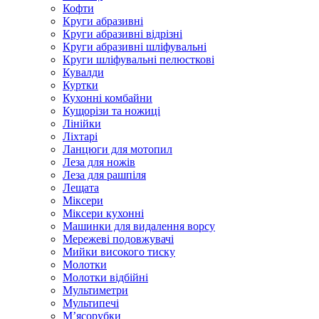
Кофти
Круги абразивні
Круги абразивні відрізні
Круги абразивні шліфувальні
Круги шліфувальні пелюсткові
Кувалди
Куртки
Кухонні комбайни
Кущорізи та ножиці
Лінійки
Ліхтарі
Ланцюги для мотопил
Леза для ножів
Леза для рашпіля
Лещата
Міксери
Міксери кухонні
Машинки для видалення ворсу
Мережеві подовжувачі
Мийки високого тиску
Молотки
Молотки відбійні
Мультиметри
Мультипечі
М’ясорубки