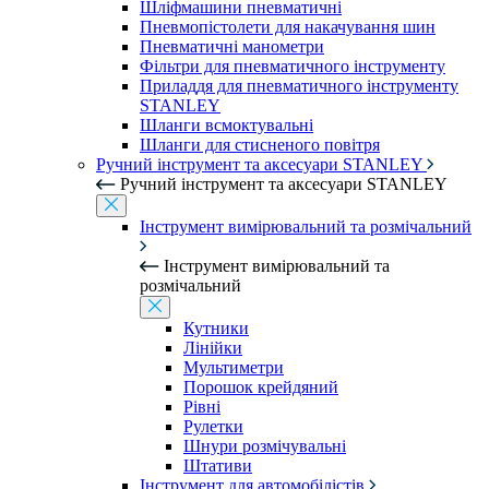
Шліфмашини пневматичні
Пневмопістолети для накачування шин
Пневматичні манометри
Фільтри для пневматичного інструменту
Приладдя для пневматичного інструменту
STANLEY
Шланги всмоктувальні
Шланги для стисненого повітря
Ручний інструмент та аксесуари STANLEY
Ручний інструмент та аксесуари STANLEY
Інструмент вимірювальний та розмічальний
Інструмент вимірювальний та
розмічальний
Кутники
Лінійки
Мультиметри
Порошок крейдяний
Рівні
Рулетки
Шнури розмічувальні
Штативи
Інструмент для автомобілістів