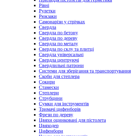
Рівні
Рулетки
Рюкзаки
Самонарізи у стрічках
Свердла
Свердла по бетону
Свердла по дереву
Свердла по металу
Свердла по склу та плитці
Свердла універсальні
Свердла центруючі
Свердлильні патрони
Системи для зберігання та транспортування
Скоби для степлера
Сокири
Стамески
Степлери
Струбцини
Сумки для інструментів
Тримачі цифенборів
Фрези по дереву
Цвяхи оцинковані для пістолета
Цвяходер
Цифенбори