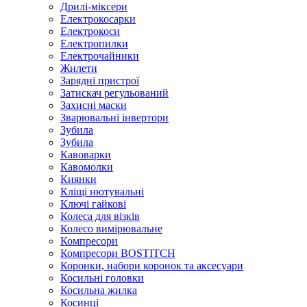
Дрилі-міксери
Електрокосарки
Електрокоси
Електропилки
Електрочайники
Жилети
Зарядні пристрої
Затискач регульований
Захисні маски
Зварювальні інвертори
Зубила
Зубила
Кавоварки
Кавомолки
Киянки
Кліщі нютувальні
Ключі гайкові
Колеса для візків
Колесо вимірювальне
Компресори
Компресори BOSTITCH
Коронки, набори коронок та аксесуари
Косильні головки
Косильна жилка
Косинці