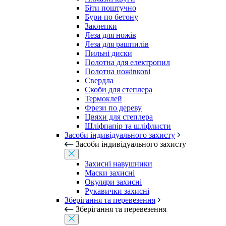
Біти поштучно
Бури по бетону
Заклепки
Леза для ножів
Леза для рашпилів
Пильні диски
Полотна для електропил
Полотна ножівкові
Свердла
Скоби для степлера
Термоклей
Фрези по дереву
Цвяхи для степлера
Шліфпапір та шліфлисти
Засоби індивідуального захисту
Засоби індивідуального захисту
Захисні навушники
Маски захисні
Окуляри захисні
Рукавички захисні
Зберігання та перевезення
Зберігання та перевезення