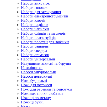
Набори викруток
Набори головок
Набори для заточування
Набори електроінструментів
Набори ключів
Набори надфілів
Набори напилків
Набори олівців та маркерів
Набори пласкозубців
Набори полотен для лобзиків
Набори рашпілів
Набори свердел
Набори стамесок
Набори універсальні
Навушники захисні та беруши
Наколінники
Насоси занурювальні
Насоси поверхневі
Ножі будівельні
Ножі для мотокоси
Ножі для рубанків та рейсмусів
Ножівки, пилки, лобзики
Ножиці по металу
Ножиці ручні
Нюти