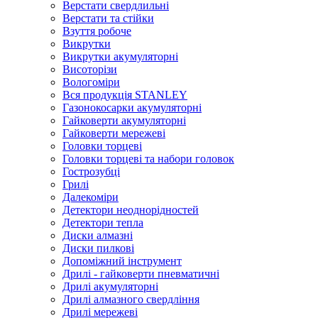
Верстати свердлильні
Верстати та стійки
Взуття робоче
Викрутки
Викрутки акумуляторні
Висоторізи
Вологоміри
Вся продукція STANLEY
Газонокосарки акумуляторні
Гайковерти акумуляторні
Гайковерти мережеві
Головки торцеві
Головки торцеві та набори головок
Гострозубці
Грилі
Далекоміри
Детектори неоднорідностей
Детектори тепла
Диски алмазні
Диски пилкові
Допоміжний інструмент
Дрилі - гайковерти пневматичні
Дрилі акумуляторні
Дрилі алмазного свердління
Дрилі мережеві