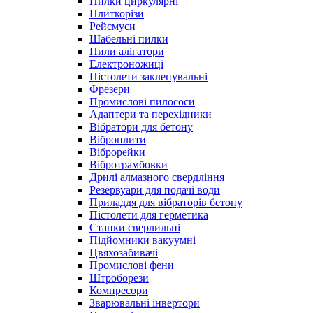
Пилки циркулярні
Плиткорізи
Рейсмуси
Шабельні пилки
Пили алігатори
Електроножиці
Пістолети заклепувальні
Фрезери
Промислові пилососи
Адаптери та перехідники
Вібратори для бетону
Віброплити
Віброрейки
Вібротрамбовки
Дрилі алмазного свердління
Резервуари для подачі води
Приладдя для вібраторів бетону
Пістолети для герметика
Станки сверлильні
Підйомники вакуумні
Цвяхозабивачі
Промислові фени
Штроборези
Компресори
Зварювальні інвертори