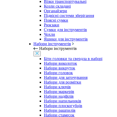
Візки транспортувальні
Козли складані
Органайзери
Підвісні системи зберігання
Поясні сумки
Рюкзаки
Сумки для інструментів
Чохли
Ящики для інструментів
Набори інструментів
Набори інструментів
Біти головки та свердла в наборі
Набори виколоток
Набори викруток
Набори головок
Набори для заточування
Набори для розмітки
Набори ключів
Набори маркерів
Набори надфілів
Набори напильників
Набори плоскогубців
Набори рашпилів
Набори стамесок