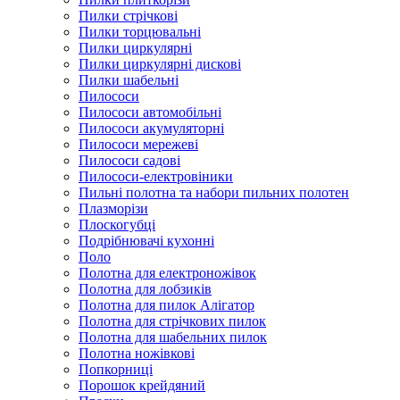
Пилки стрічкові
Пилки торцювальні
Пилки циркулярні
Пилки циркулярні дискові
Пилки шабельні
Пилососи
Пилососи автомобільні
Пилососи акумуляторні
Пилососи мережеві
Пилососи садові
Пилососи-електровіники
Пильні полотна та набори пильних полотен
Плазморізи
Плоскогубці
Подрібнювачі кухонні
Поло
Полотна для електроножівок
Полотна для лобзиків
Полотна для пилок Алігатор
Полотна для стрічкових пилок
Полотна для шабельних пилок
Полотна ножівкові
Попкорниці
Порошок крейдяний