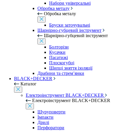
Набори універсальні
Обробка металу
Обробка металу
Бруски заточувальні
Шарнірно-губцевий інструмент
Шарнірно-губцевий інструмент
Болторізи
Кусачки
Пасатижі
Плоскогубці
Щипці зняття ізоляції
Драбини та стрем’янки
BLACK+DECKER
Каталог
Електроінструмент BLACK+DECKER
Електроінструмент BLACK+DECKER
Шуруповерти
Імпакти
Дрилі
Перфоратори