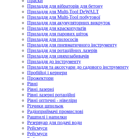
Праски
Приладдя для вібраторів для бетону
Приладдя для Multi-Tool DeWALT
Приладдя для Multi-Tool побутової
Приладдя для акумуляторних викруток
Приладдя для краскопультів
Приладдя для парових щіток
Приладдя для пилососів
Приладдя для пневматичного інструменту
Приладдя для ротаційних лазерів
Приладдя для цвяхозабивачів
Приладдя до інструменту
Приладдя та аксесуари до садового інструменту
Пробійці і кернери
Прожектори
Рівні
Рівні лазерні
Рівні лазерні ротаційні
Рівні оптичні - нівеліри
Різчики шпильок
Радіоприймачі промислові
Рашпилі і напилки
Резервуар для подачі води
Рейсмуси
Рейсмуси