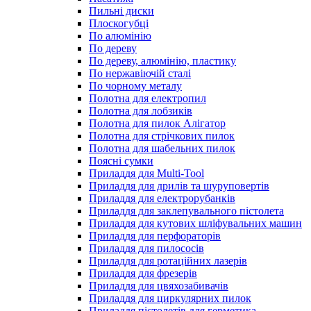
Пильні диски
Плоскогубці
По алюмінію
По дереву
По дереву, алюмінію, пластику
По нержавіючій сталі
По чорному металу
Полотна для електропил
Полотна для лобзиків
Полотна для пилок Алігатор
Полотна для стрічкових пилок
Полотна для шабельних пилок
Поясні сумки
Приладдя для Multi-Tool
Приладдя для дрилів та шуруповертів
Приладдя для електрорубанків
Приладдя для заклепувального пістолета
Приладдя для кутових шліфувальних машин
Приладдя для перфораторів
Приладдя для пилососів
Приладдя для ротаційних лазерів
Приладдя для фрезерів
Приладдя для цвяхозабивачів
Приладдя для циркулярних пилок
Приладдя пістолетів для герметика