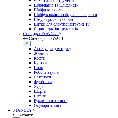
Чохли для інструментів
Шліфпапір та шліфлисти
Шліфплатформи
Шліфувально-полірувальні тарілки
Шнури розмічувальні
Щітки для електроінструменту
Ящики для інструментів
Спецодяг DeWALT
Спецодяг DeWALT
Аксесуари для одягу
Жилети
Кофти
Куртки
Поло
Робоче взуття
Світшоти
Футболки
Худи
Шорти
Штани
Рукавички захисні
Окуляри захисні
STANLEY
Каталог