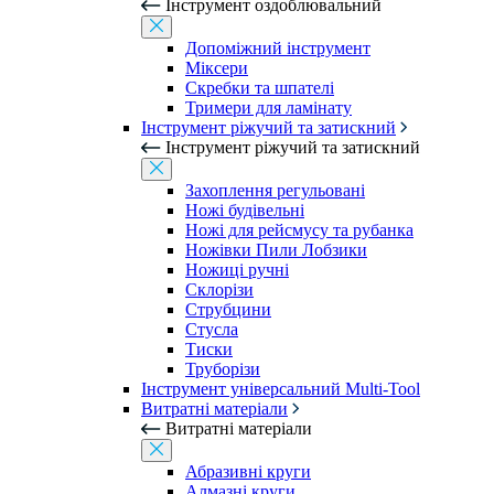
Інструмент оздоблювальний
Допоміжний інструмент
Міксери
Скребки та шпателі
Тримери для ламінату
Інструмент ріжучий та затискний
Інструмент ріжучий та затискний
Захоплення регульовані
Ножі будівельні
Ножі для рейсмусу та рубанка
Ножівки Пили Лобзики
Ножиці ручні
Склорізи
Струбцини
Стусла
Тиски
Труборізи
Інструмент універсальний Multi-Tool
Витратні матеріали
Витратні матеріали
Абразивні круги
Алмазні круги