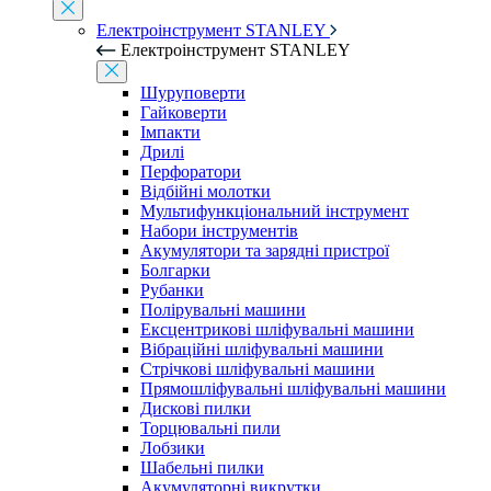
Електроінструмент STANLEY
Електроінструмент STANLEY
Шуруповерти
Гайковерти
Імпакти
Дрилі
Перфоратори
Відбійні молотки
Мультифункціональний інструмент
Набори інструментів
Акумулятори та зарядні пристрої
Болгарки
Рубанки
Полірувальні машини
Ексцентрикові шліфувальні машини
Вібраційні шліфувальні машини
Стрічкові шліфувальні машини
Прямошліфувальні шліфувальні машини
Дискові пилки
Торцювальні пили
Лобзики
Шабельні пилки
Акумуляторні викрутки