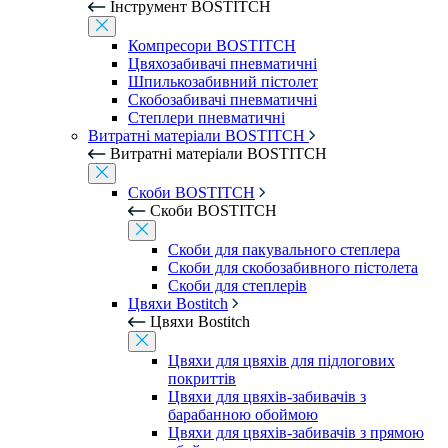
Інструмент BOSTITCH
Компресори BOSTITCH
Цвяхозабивачі пневматичні
Шпилькозабивний пістолет
Скобозабивачі пневматичні
Степлери пневматичні
Витратні матеріали BOSTITCH
Витратні матеріали BOSTITCH
Скоби BOSTITCH
Скоби BOSTITCH
Скоби для пакувального степлера
Скоби для скобозабивного пістолета
Скоби для степлерів
Цвяхи Bostitch
Цвяхи Bostitch
Цвяхи для цвяхів для підлогових
покриттів
Цвяхи для цвяхів-забивачів з
барабанною обоймою
Цвяхи для цвяхів-забивачів з прямою