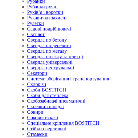
Рубанки
Рубанки ручні
Руківʼя і воротки
Рукавички захисні
Рулетки
Садові подрібнювачі
Світшот
Свердла по бетону
Свердла по деревині
Свердла по металу
Свердла по склу та плитці
Свердла універсальні
Свердла центрувальні
Секатори
Системи зберігання і транспортування
Склорізи
Скоби BOSTITCH
Скоби для степлера
Скобозабивачі пневматичні
Скребки і шпадлі
Сокири
Соковитискачі
Спеціальне кріплення BOSTITCH
Стійки сверлильні
Стамески