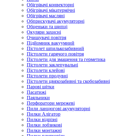
Обігрівачі конвекторні
Обігрівачі мікатермічні
Обігрівачі масляні
Обприскувачі акумуляторні
Обценьки та щипці
Окуляри захисні
Очищувачі повітря
Підйомник вакуумний
Пістолет шпилькозабивний
Пістолети гарячого повітря
Пістолети для змащення та герметика
Пістолети заклепувальні
Пістолети клейові
Пістолети продувні
Пістолети цвяхозабивні та скобозабивні
Парові щітки
Пасатижі
Паяльники
Перфоратори мережеві
Пили ланцюгові акумуляторні
Пилки Алігатор
Пилки відрізні
Пилки лобзикові
Пилки монтажні
Пилки плиткорізи