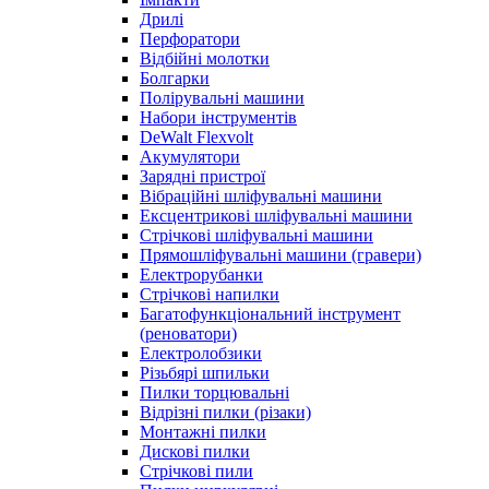
Дрилі
Перфоратори
Відбійні молотки
Болгарки
Полірувальні машини
Набори інструментів
DeWalt Flexvolt
Акумулятори
Зарядні пристрої
Вібраційні шліфувальні машини
Ексцентрикові шліфувальні машини
Стрічкові шліфувальні машини
Прямошліфувальні машини (гравери)
Електрорубанки
Стрічкові напилки
Багатофункціональний інструмент
(реноватори)
Електролобзики
Різьбярі шпильки
Пилки торцювальні
Відрізні пилки (різаки)
Монтажні пилки
Дискові пилки
Стрічкові пили