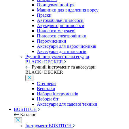
Очищувачі повітря
Машинки для видалення ворсу
Праски
Автомобільні пилососи
Акумуляторні пилососи
Пилососи мережеві
Пилососи електровіники
Пароочисники
Аксесуари для пароочисників
Аксесуари для пилососів
Ручний інструмент та аксесуари
BLACK+DECKER
Ручний інструмент та аксесуари
BLACK+DECKER
Степлери
Верстаки
Набори інструментів
Набори біт
Аксесуари для садової техніки
BOSTITCH
Каталог
Інструмент BOSTITCH