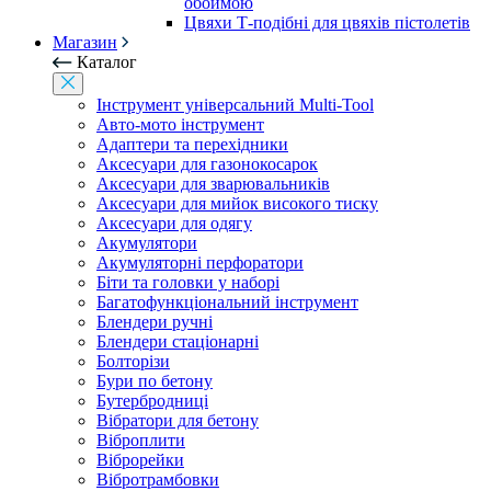
обоймою
Цвяхи Т-подібні для цвяхів пістолетів
Магазин
Каталог
Інструмент універсальний Multi-Tool
Авто-мото інструмент
Адаптери та перехідники
Аксесуари для газонокосарок
Аксесуари для зварювальників
Аксесуари для мийок високого тиску
Аксесуари для одягу
Акумулятори
Акумуляторні перфоратори
Біти та головки у наборі
Багатофункціональний інструмент
Блендери ручні
Блендери стаціонарні
Болторізи
Бури по бетону
Бутербродниці
Вібратори для бетону
Віброплити
Віброрейки
Вібротрамбовки