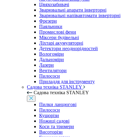
Цвяхозабивачі
Зварювальні апарати інверторні
Зварювальні напівавтомати інверторні
Фрезери
Паяльники
Промислові фени
Міксери будівельні
Ліхтарі акумуляторні
Детектори неоднорідностей
Вологоміри
Дальноміри
Лазери
Вентилятори
Пилососи
Приладдя для інструменту
Садова техніка STANLEY
Садова техніка STANLEY
Пилки ланцюгові
Пилососи
Кущорізи
Ножиці садові
Коси та тримери
Висоторізи