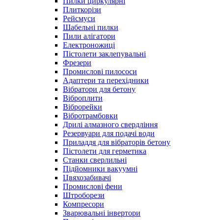
Пилки циркулярні
Плиткорізи
Рейсмуси
Шабельні пилки
Пили алігатори
Електроножиці
Пістолети заклепувальні
Фрезери
Промислові пилососи
Адаптери та перехідники
Вібратори для бетону
Віброплити
Віброрейки
Вібротрамбовки
Дрилі алмазного свердління
Резервуари для подачі води
Приладдя для вібраторів бетону
Пістолети для герметика
Станки сверлильні
Підйомники вакуумні
Цвяхозабивачі
Промислові фени
Штроборези
Компресори
Зварювальні інвертори