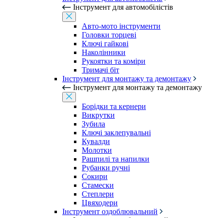
Інструмент для автомобілістів
Авто-мото інструменти
Головки торцеві
Ключі гайкові
Наколінники
Рукоятки та коміри
Тримачі біт
Інструмент для монтажу та демонтажу
Інструмент для монтажу та демонтажу
Борідки та кернери
Викрутки
Зубила
Ключі заклепувальні
Кувалди
Молотки
Рашпилі та напилки
Рубанки ручні
Сокири
Стамески
Степлери
Цвяходери
Інструмент оздоблювальний