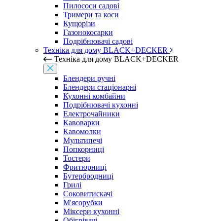
Пилососи садові
Тримери та коси
Кущорізи
Газонокосарки
Подрібнювачі садові
Техніка для дому BLACK+DECKER
Техніка для дому BLACK+DECKER
Блендери ручні
Блендери стаціонарні
Кухонні комбайни
Подрібнювачі кухонні
Електрочайники
Кавоварки
Кавомолки
Мультипечі
Попкорниці
Тостери
Фритюрниці
Бутербродниці
Грилі
Соковитискачі
М'ясорубки
Міксери кухонні
Обігрівачі