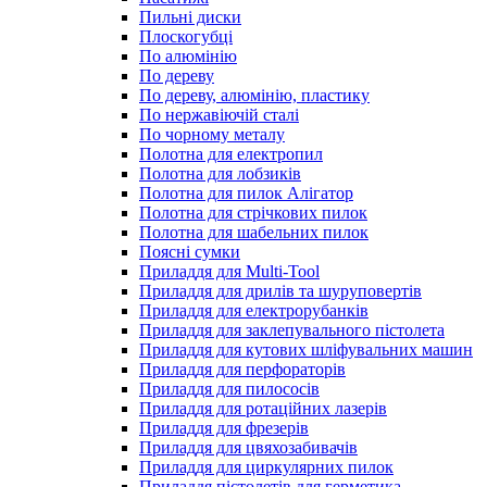
Пильні диски
Плоскогубці
По алюмінію
По дереву
По дереву, алюмінію, пластику
По нержавіючій сталі
По чорному металу
Полотна для електропил
Полотна для лобзиків
Полотна для пилок Алігатор
Полотна для стрічкових пилок
Полотна для шабельних пилок
Поясні сумки
Приладдя для Multi-Tool
Приладдя для дрилів та шуруповертів
Приладдя для електрорубанків
Приладдя для заклепувального пістолета
Приладдя для кутових шліфувальних машин
Приладдя для перфораторів
Приладдя для пилососів
Приладдя для ротаційних лазерів
Приладдя для фрезерів
Приладдя для цвяхозабивачів
Приладдя для циркулярних пилок
Приладдя пістолетів для герметика