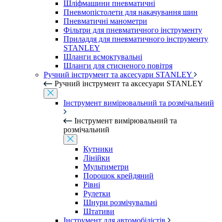
Шліфмашини пневматичні
Пневмопістолети для накачування шин
Пневматичні манометри
Фільтри для пневматичного інструменту
Приладдя для пневматичного інструменту
STANLEY
Шланги всмоктувальні
Шланги для стисненого повітря
Ручний інструмент та аксесуари STANLEY
Ручний інструмент та аксесуари STANLEY
Інструмент вимірювальний та розмічальний
Інструмент вимірювальний та
розмічальний
Кутники
Лінійки
Мультиметри
Порошок крейдяний
Рівні
Рулетки
Шнури розмічувальні
Штативи
Інструмент для автомобілістів