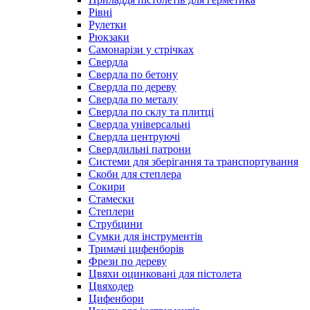
Рівні
Рулетки
Рюкзаки
Самонарізи у стрічках
Свердла
Свердла по бетону
Свердла по дереву
Свердла по металу
Свердла по склу та плитці
Свердла універсальні
Свердла центруючі
Свердлильні патрони
Системи для зберігання та транспортування
Скоби для степлера
Сокири
Стамески
Степлери
Струбцини
Сумки для інструментів
Тримачі цифенборів
Фрези по дереву
Цвяхи оцинковані для пістолета
Цвяходер
Цифенбори