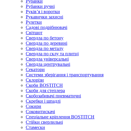
Рубанки
Рубанки ручні
Руківʼя і воротки
Рукавички захисні
Рулетки
Садові подрібнювачі
Світшот
Свердла по бетону
Свердла по деревині
Свердла по металу
Свердла по склу та плитці
Свердла універсальні
Свердла центрувальні
Секатори
Системи зберігання і транспортування
Склорізи
Скоби BOSTITCH
Скоби для степлера
Скобозабивачі пневматичні
Скребки і шпадлі
Сокири
Соковитискачі
Спеціальне кріплення BOSTITCH
Стійки сверлильні
Стамески