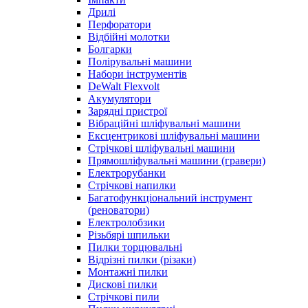
Дрилі
Перфоратори
Відбійні молотки
Болгарки
Полірувальні машини
Набори інструментів
DeWalt Flexvolt
Акумулятори
Зарядні пристрої
Вібраційні шліфувальні машини
Ексцентрикові шліфувальні машини
Стрічкові шліфувальні машини
Прямошліфувальні машини (гравери)
Електрорубанки
Стрічкові напилки
Багатофункціональний інструмент
(реноватори)
Електролобзики
Різьбярі шпильки
Пилки торцювальні
Відрізні пилки (різаки)
Монтажні пилки
Дискові пилки
Стрічкові пили