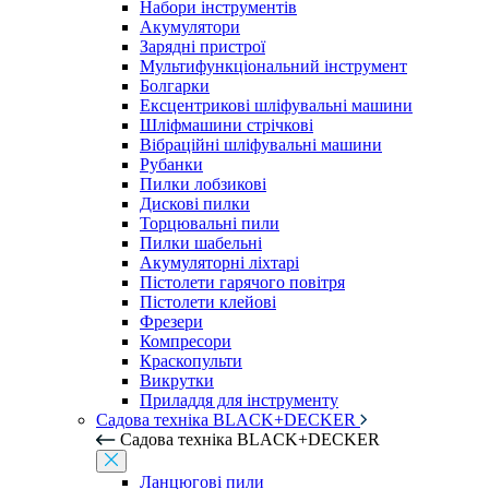
Набори інструментів
Акумулятори
Зарядні пристрої
Мультифункціональний інструмент
Болгарки
Ексцентрикові шліфувальні машини
Шліфмашини стрічкові
Вібраційні шліфувальні машини
Рубанки
Пилки лобзикові
Дискові пилки
Торцювальні пили
Пилки шабельні
Акумуляторні ліхтарі
Пістолети гарячого повітря
Пістолети клейові
Фрезери
Компресори
Краскопульти
Викрутки
Приладдя для інструменту
Садова техніка BLACK+DECKER
Садова техніка BLACK+DECKER
Ланцюгові пили