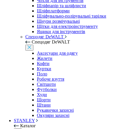
Чохли для інструментів
Шліфпапір та шліфлисти
Шліфплатформи
Шліфувально-полірувальні тарілки
Шнури розмічувальні
Щітки для електроінструменту
Ящики для інструментів
Спецодяг DeWALT
Спецодяг DeWALT
Аксесуари для одягу
Жилети
Кофти
Куртки
Поло
Робоче взуття
Світшоти
Футболки
Худи
Шорти
Штани
Рукавички захисні
Окуляри захисні
STANLEY
Каталог