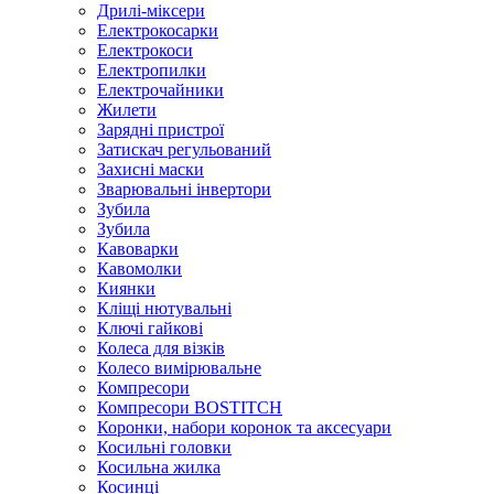
Дрилі-міксери
Електрокосарки
Електрокоси
Електропилки
Електрочайники
Жилети
Зарядні пристрої
Затискач регульований
Захисні маски
Зварювальні інвертори
Зубила
Зубила
Кавоварки
Кавомолки
Киянки
Кліщі нютувальні
Ключі гайкові
Колеса для візків
Колесо вимірювальне
Компресори
Компресори BOSTITCH
Коронки, набори коронок та аксесуари
Косильні головки
Косильна жилка
Косинці