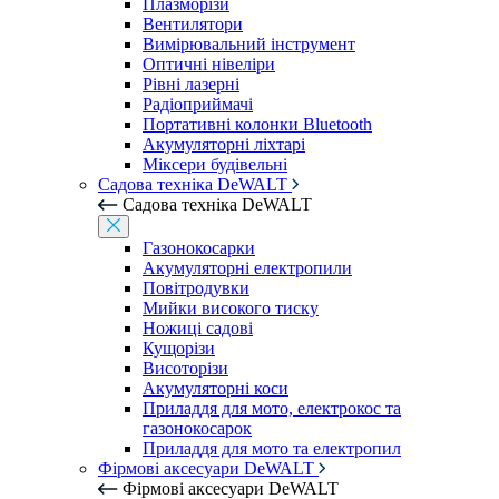
Плазморізи
Вентилятори
Вимірювальний інструмент
Оптичні нівеліри
Рівні лазерні
Радіоприймачі
Портативні колонки Bluetooth
Акумуляторні ліхтарі
Міксери будівельні
Садова техніка DeWALT
Садова техніка DeWALT
Газонокосарки
Акумуляторні електропили
Повітродувки
Мийки високого тиску
Ножиці садові
Кущорізи
Висоторізи
Акумуляторні коси
Приладдя для мото, електрокос та
газонокосарок
Приладдя для мото та електропил
Фірмові аксесуари DeWALT
Фірмові аксесуари DeWALT