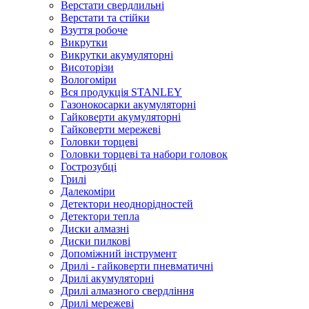
Верстати свердлильні
Верстати та стійки
Взуття робоче
Викрутки
Викрутки акумуляторні
Висоторізи
Вологоміри
Вся продукція STANLEY
Газонокосарки акумуляторні
Гайковерти акумуляторні
Гайковерти мережеві
Головки торцеві
Головки торцеві та набори головок
Гострозубці
Грилі
Далекоміри
Детектори неоднорідностей
Детектори тепла
Диски алмазні
Диски пилкові
Допоміжний інструмент
Дрилі - гайковерти пневматичні
Дрилі акумуляторні
Дрилі алмазного свердління
Дрилі мережеві