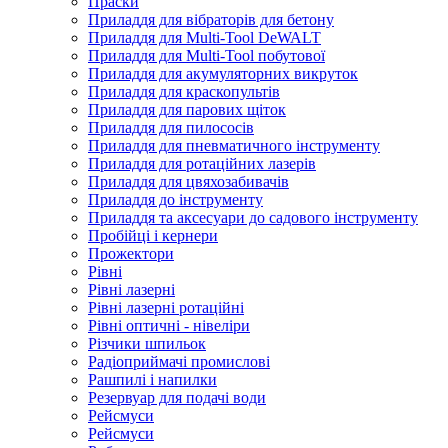
Праски
Приладдя для вібраторів для бетону
Приладдя для Multi-Tool DeWALT
Приладдя для Multi-Tool побутової
Приладдя для акумуляторних викруток
Приладдя для краскопультів
Приладдя для парових щіток
Приладдя для пилососів
Приладдя для пневматичного інструменту
Приладдя для ротаційних лазерів
Приладдя для цвяхозабивачів
Приладдя до інструменту
Приладдя та аксесуари до садового інструменту
Пробійці і кернери
Прожектори
Рівні
Рівні лазерні
Рівні лазерні ротаційні
Рівні оптичні - нівеліри
Різчики шпильок
Радіоприймачі промислові
Рашпилі і напилки
Резервуар для подачі води
Рейсмуси
Рейсмуси