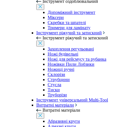
Інструмент оздоблювальний
Допоміжний інструмент
Міксери
Скребки та шпателі
Тримери для ламінату
Інструмент ріжучий та затискний
Інструмент ріжучий та затискний
Захоплення регульовані
Ножі будівельні
Ножі для рейсмусу та рубанка
Ножівки Пили Лобзики
Ножиці ручні
Склорізи
Струбцини
Стусла
Тиски
Труборізи
Інструмент універсальний Multi-Tool
Витратні матеріали
Витратні матеріали
Абразивні круги
Алмазні круги