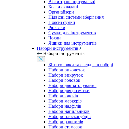
Візки транспортувальні
Козли складані
Органайзери
Підвісні системи зберігання
Поясні сумки
Рюкзаки
Сумки для інструментів
Чохли
Ящики для інструментів
Набори інструментів
Набори інструментів
Біти головки та свердла в наборі
Набори виколоток
Набори викруток
Набори головок
Набори для заточування
Набори для розмітки
Набори ключів
Набори маркерів
Набори надфілів
Набори напильників
Набори плоскогубців
Набори рашпилів
Набори стамесок