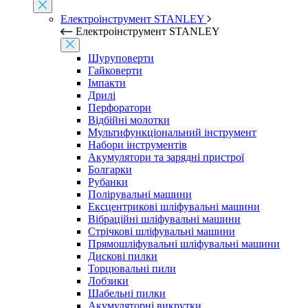
Електроінструмент STANLEY
Електроінструмент STANLEY
Шуруповерти
Гайковерти
Імпакти
Дрилі
Перфоратори
Відбійні молотки
Мультифункціональний інструмент
Набори інструментів
Акумулятори та зарядні пристрої
Болгарки
Рубанки
Полірувальні машини
Ексцентрикові шліфувальні машини
Вібраційні шліфувальні машини
Стрічкові шліфувальні машини
Прямошліфувальні шліфувальні машини
Дискові пилки
Торцювальні пили
Лобзики
Шабельні пилки
Акумуляторні викрутки