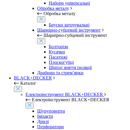
Набори універсальні
Обробка металу
Обробка металу
Бруски заточувальні
Шарнірно-губцевий інструмент
Шарнірно-губцевий інструмент
Болторізи
Кусачки
Пасатижі
Плоскогубці
Щипці зняття ізоляції
Драбини та стрем’янки
BLACK+DECKER
Каталог
Електроінструмент BLACK+DECKER
Електроінструмент BLACK+DECKER
Шуруповерти
Імпакти
Дрилі
Перфоратори