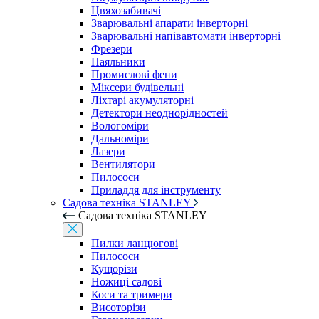
Цвяхозабивачі
Зварювальні апарати інверторні
Зварювальні напівавтомати інверторні
Фрезери
Паяльники
Промислові фени
Міксери будівельні
Ліхтарі акумуляторні
Детектори неоднорідностей
Вологоміри
Дальноміри
Лазери
Вентилятори
Пилососи
Приладдя для інструменту
Садова техніка STANLEY
Садова техніка STANLEY
Пилки ланцюгові
Пилососи
Кущорізи
Ножиці садові
Коси та тримери
Висоторізи