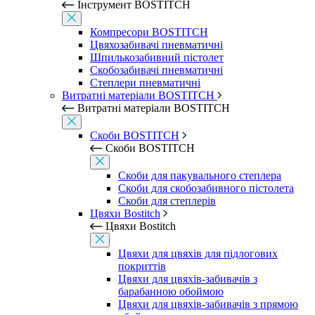
Інструмент BOSTITCH
Компресори BOSTITCH
Цвяхозабивачі пневматичні
Шпилькозабивний пістолет
Скобозабивачі пневматичні
Степлери пневматичні
Витратні матеріали BOSTITCH
Витратні матеріали BOSTITCH
Скоби BOSTITCH
Скоби BOSTITCH
Скоби для пакувального степлера
Скоби для скобозабивного пістолета
Скоби для степлерів
Цвяхи Bostitch
Цвяхи Bostitch
Цвяхи для цвяхів для підлогових
покриттів
Цвяхи для цвяхів-забивачів з
барабанною обоймою
Цвяхи для цвяхів-забивачів з прямою