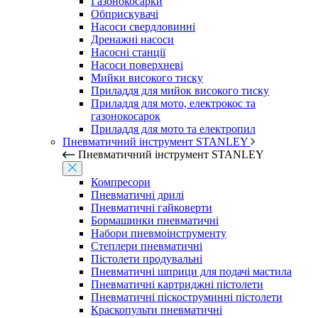
Газонокосарки
Обприскувачі
Насоси свердловинні
Дренажні насоси
Насосні станції
Насоси поверхневі
Мийки високого тиску
Приладдя для мийок високого тиску
Приладдя для мото, електрокос та
газонокосарок
Приладдя для мото та електропил
Пневматичний інструмент STANLEY
Пневматичний інструмент STANLEY
Компресори
Пневматичні дрилі
Пневматичні гайковерти
Бормашинки пневматичні
Набори пневмоінструменту
Степлери пневматичні
Пістолети продувальні
Пневматичні шприци для подачі мастила
Пневматичні картриджні пістолети
Пневматичні піскоструминні пістолети
Краскопульти пневматичні