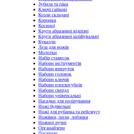
Зубила та піки
Ключі гайкові
Козли складані
Коронки
Косинці
Круги абразивні відрізні
Круги абразивні шліфувальні
Кувалди
Леза для ножів
Молотки
Набір стамесок
Набори інструментів
Набори викруток
Набори головок
Набори ключів
Набори плоскогубців
Набори свердл
Набори універсальні
Насадки для полірування
Ножі будівельні
Ножі для рубанка та рейсмусу
Ножівки, пили, лобзики
Ножиці ручні
Органайзери
Пасатижі