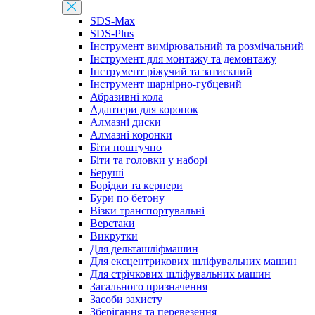
SDS-Max
SDS-Plus
Інструмент вимірювальний та розмічальний
Інструмент для монтажу та демонтажу
Інструмент ріжучий та затискний
Інструмент шарнірно-губцевий
Абразивні кола
Адаптери для коронок
Алмазні диски
Алмазні коронки
Біти поштучно
Біти та головки у наборі
Беруші
Борідки та кернери
Бури по бетону
Візки транспортувальні
Верстаки
Викрутки
Для дельташліфмашин
Для ексцентрикових шліфувальних машин
Для стрічкових шліфувальних машин
Загального призначення
Засоби захисту
Зберігання та перевезення