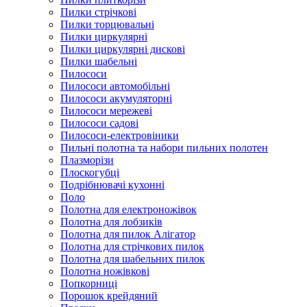
Пилки стрічкові
Пилки торцювальні
Пилки циркулярні
Пилки циркулярні дискові
Пилки шабельні
Пилососи
Пилососи автомобільні
Пилососи акумуляторні
Пилососи мережеві
Пилососи садові
Пилососи-електровіники
Пильні полотна та набори пильних полотен
Плазморізи
Плоскогубці
Подрібнювачі кухонні
Поло
Полотна для електроножівок
Полотна для лобзиків
Полотна для пилок Алігатор
Полотна для стрічкових пилок
Полотна для шабельних пилок
Полотна ножівкові
Попкорниці
Порошок крейдяний