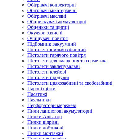
Обігрівачі конвекторні
Обігрівачі мікатермічні
Обігрівачі масляні
Обприскувачі акумуляторні
Обценьки та щипці
Окуляри захисні
Очищувачі повітря
Підйомник вакуумний
Пістолет шпилькозабивний
Пістолети гарячого повітря
Пістолети для змащення та герметика
Пістолети заклепувальні
Пістолети клейові
Пістолети продувні
Пістолети цвяхозабивні та скобозабивні
Парові щітки
Пасатижі
Паяльники
Перфоратори мережеві
Пили ланцюгові акумуляторні
Пилки Алігатор
Пилки відрізні
Пилки лобзикові
Пилки монтажні
Пилки плиткорізи