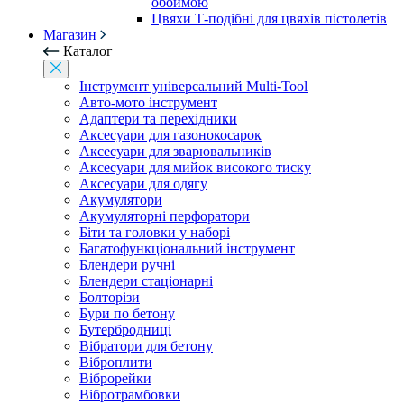
обоймою
Цвяхи Т-подібні для цвяхів пістолетів
Магазин
Каталог
Інструмент універсальний Multi-Tool
Авто-мото інструмент
Адаптери та перехідники
Аксесуари для газонокосарок
Аксесуари для зварювальників
Аксесуари для мийок високого тиску
Аксесуари для одягу
Акумулятори
Акумуляторні перфоратори
Біти та головки у наборі
Багатофункціональний інструмент
Блендери ручні
Блендери стаціонарні
Болторізи
Бури по бетону
Бутербродниці
Вібратори для бетону
Віброплити
Віброрейки
Вібротрамбовки