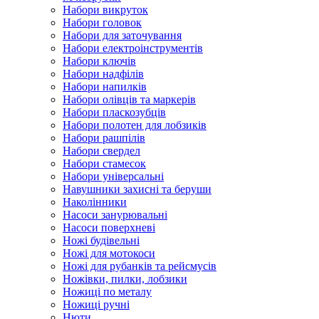
Набори викруток
Набори головок
Набори для заточування
Набори електроінструментів
Набори ключів
Набори надфілів
Набори напилків
Набори олівців та маркерів
Набори пласкозубців
Набори полотен для лобзиків
Набори рашпілів
Набори свердел
Набори стамесок
Набори універсальні
Навушники захисні та беруши
Наколінники
Насоси занурювальні
Насоси поверхневі
Ножі будівельні
Ножі для мотокоси
Ножі для рубанків та рейсмусів
Ножівки, пилки, лобзики
Ножиці по металу
Ножиці ручні
Нюти