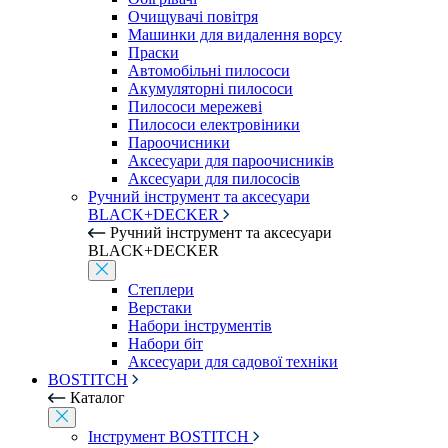
Очищувачі повітря
Машинки для видалення ворсу
Праски
Автомобільні пилососи
Акумуляторні пилососи
Пилососи мережеві
Пилососи електровіники
Пароочисники
Аксесуари для пароочисників
Аксесуари для пилососів
Ручний інструмент та аксесуари
BLACK+DECKER
Ручний інструмент та аксесуари
BLACK+DECKER
Степлери
Верстаки
Набори інструментів
Набори біт
Аксесуари для садової техніки
BOSTITCH
Каталог
Інструмент BOSTITCH