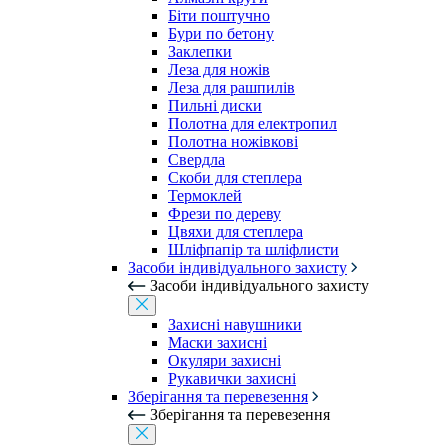
Біти поштучно
Бури по бетону
Заклепки
Леза для ножів
Леза для рашпилів
Пильні диски
Полотна для електропил
Полотна ножівкові
Свердла
Скоби для степлера
Термоклей
Фрези по дереву
Цвяхи для степлера
Шліфпапір та шліфлисти
Засоби індивідуального захисту
Засоби індивідуального захисту
Захисні навушники
Маски захисні
Окуляри захисні
Рукавички захисні
Зберігання та перевезення
Зберігання та перевезення