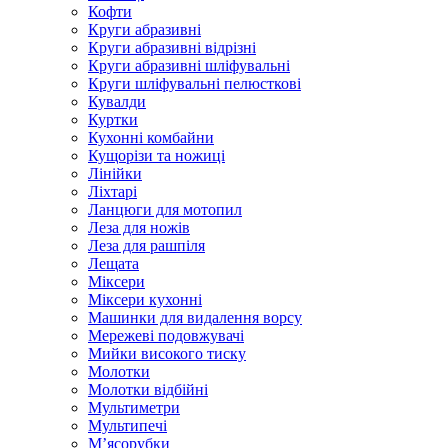
Кофти
Круги абразивні
Круги абразивні відрізні
Круги абразивні шліфувальні
Круги шліфувальні пелюсткові
Кувалди
Куртки
Кухонні комбайни
Кущорізи та ножиці
Лінійки
Ліхтарі
Ланцюги для мотопил
Леза для ножів
Леза для рашпіля
Лещата
Міксери
Міксери кухонні
Машинки для видалення ворсу
Мережеві подовжувачі
Мийки високого тиску
Молотки
Молотки відбійні
Мультиметри
Мультипечі
М’ясорубки