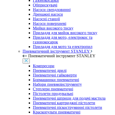
Газонокосарки
Обприскувачі
Насоси свердловинні
Дренажні насоси
Насосні станції
Насоси поверхневі
Мийки високого тиску
Приладдя для мийок високого тиску
Приладдя для мото, електрокос та
газонокосарок
Приладдя для мото та електропил
Пневматичний інструмент STANLEY
Пневматичний інструмент STANLEY
Компресори
Пневматичні дрилі
Пневматичні гайковерти
Бормашинки пневматичні
Набори пневмоінструменту
Степлери пневматичні
Пістолети продувальні
Пневматичні шприци для подачі мастила
Пневматичні картриджні пістолети
Пневматичні піскоструминні пістолети
Краскопульти пневматичні