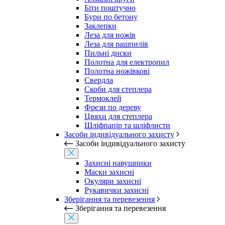
Біти поштучно
Бури по бетону
Заклепки
Леза для ножів
Леза для рашпилів
Пильні диски
Полотна для електропил
Полотна ножівкові
Свердла
Скоби для степлера
Термоклей
Фрези по дереву
Цвяхи для степлера
Шліфпапір та шліфлисти
Засоби індивідуального захисту
Засоби індивідуального захисту
Захисні навушники
Маски захисні
Окуляри захисні
Рукавички захисні
Зберігання та перевезення
Зберігання та перевезення