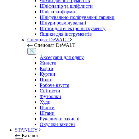
Чохли для інструментів
Шліфпапір та шліфлисти
Шліфплатформи
Шліфувально-полірувальні тарілки
Шнури розмічувальні
Щітки для електроінструменту
Ящики для інструментів
Спецодяг DeWALT
Спецодяг DeWALT
Аксесуари для одягу
Жилети
Кофти
Куртки
Поло
Робоче взуття
Світшоти
Футболки
Худи
Шорти
Штани
Рукавички захисні
Окуляри захисні
STANLEY
Каталог