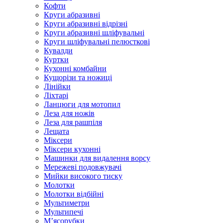
Кофти
Круги абразивні
Круги абразивні відрізні
Круги абразивні шліфувальні
Круги шліфувальні пелюсткові
Кувалди
Куртки
Кухонні комбайни
Кущорізи та ножиці
Лінійки
Ліхтарі
Ланцюги для мотопил
Леза для ножів
Леза для рашпіля
Лещата
Міксери
Міксери кухонні
Машинки для видалення ворсу
Мережеві подовжувачі
Мийки високого тиску
Молотки
Молотки відбійні
Мультиметри
Мультипечі
М’ясорубки