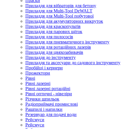
Праски
Приладдя для вібраторів для бетону
Приладдя для Multi-Tool DeWALT
Приладдя для Multi-Tool побутової
Приладдя для акумуляторних викруток
Приладдя для краскопультів
Приладдя для парових щіток
Приладдя для пилососів
Приладдя для пневматичного інструменту
Приладдя для ротаційних лазерів
Приладдя для цвяхозабивачів
Приладдя до інструменту
Приладдя та аксесуари до садового інструменту
Пробійці і кернери
Прожектори
Рівні
Рівні лазерні
Рівні лазерні ротаційні
Рівні оптичні - нівеліри
Різчики шпильок
Радіоприймачі промислові
Рашпилі і напилки
Резервуар для подачі води
Рейсмуси
Рейсмуси