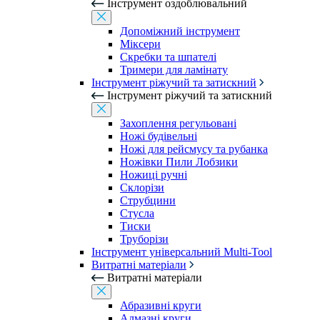
Інструмент оздоблювальний
Допоміжний інструмент
Міксери
Скребки та шпателі
Тримери для ламінату
Інструмент ріжучий та затискний
Інструмент ріжучий та затискний
Захоплення регульовані
Ножі будівельні
Ножі для рейсмусу та рубанка
Ножівки Пили Лобзики
Ножиці ручні
Склорізи
Струбцини
Стусла
Тиски
Труборізи
Інструмент універсальний Multi-Tool
Витратні матеріали
Витратні матеріали
Абразивні круги
Алмазні круги