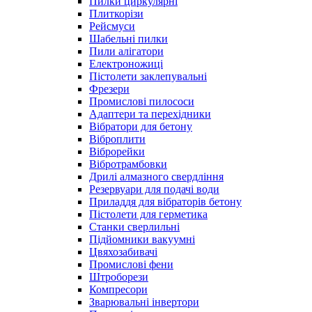
Пилки циркулярні
Плиткорізи
Рейсмуси
Шабельні пилки
Пили алігатори
Електроножиці
Пістолети заклепувальні
Фрезери
Промислові пилососи
Адаптери та перехідники
Вібратори для бетону
Віброплити
Віброрейки
Вібротрамбовки
Дрилі алмазного свердління
Резервуари для подачі води
Приладдя для вібраторів бетону
Пістолети для герметика
Станки сверлильні
Підйомники вакуумні
Цвяхозабивачі
Промислові фени
Штроборези
Компресори
Зварювальні інвертори