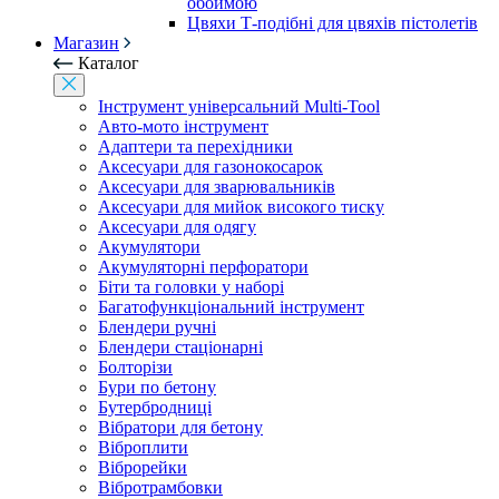
обоймою
Цвяхи Т-подібні для цвяхів пістолетів
Магазин
Каталог
Інструмент універсальний Multi-Tool
Авто-мото інструмент
Адаптери та перехідники
Аксесуари для газонокосарок
Аксесуари для зварювальників
Аксесуари для мийок високого тиску
Аксесуари для одягу
Акумулятори
Акумуляторні перфоратори
Біти та головки у наборі
Багатофункціональний інструмент
Блендери ручні
Блендери стаціонарні
Болторізи
Бури по бетону
Бутербродниці
Вібратори для бетону
Віброплити
Віброрейки
Вібротрамбовки