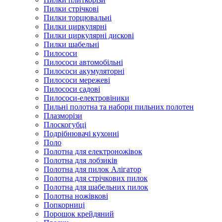
Пилки стрічкові
Пилки торцювальні
Пилки циркулярні
Пилки циркулярні дискові
Пилки шабельні
Пилососи
Пилососи автомобільні
Пилососи акумуляторні
Пилососи мережеві
Пилососи садові
Пилососи-електровіники
Пильні полотна та набори пильних полотен
Плазморізи
Плоскогубці
Подрібнювачі кухонні
Поло
Полотна для електроножівок
Полотна для лобзиків
Полотна для пилок Алігатор
Полотна для стрічкових пилок
Полотна для шабельних пилок
Полотна ножівкові
Попкорниці
Порошок крейдяний