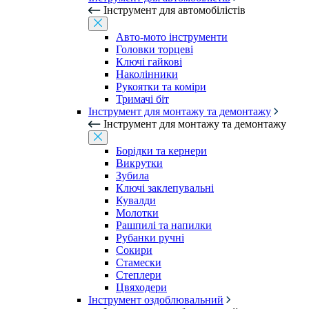
Інструмент для автомобілістів
Авто-мото інструменти
Головки торцеві
Ключі гайкові
Наколінники
Рукоятки та коміри
Тримачі біт
Інструмент для монтажу та демонтажу
Інструмент для монтажу та демонтажу
Борідки та кернери
Викрутки
Зубила
Ключі заклепувальні
Кувалди
Молотки
Рашпилі та напилки
Рубанки ручні
Сокири
Стамески
Степлери
Цвяходери
Інструмент оздоблювальний