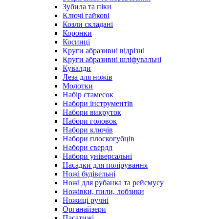
Зубила та піки
Ключі гайкові
Козли складані
Коронки
Косинці
Круги абразивні відрізні
Круги абразивні шліфувальні
Кувалди
Леза для ножів
Молотки
Набір стамесок
Набори інструментів
Набори викруток
Набори головок
Набори ключів
Набори плоскогубців
Набори свердл
Набори універсальні
Насадки для полірування
Ножі будівельні
Ножі для рубанка та рейсмусу
Ножівки, пили, лобзики
Ножиці ручні
Органайзери
Пасатижі