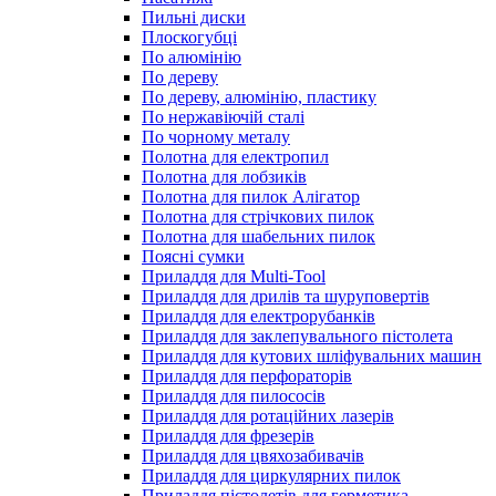
Пильні диски
Плоскогубці
По алюмінію
По дереву
По дереву, алюмінію, пластику
По нержавіючій сталі
По чорному металу
Полотна для електропил
Полотна для лобзиків
Полотна для пилок Алігатор
Полотна для стрічкових пилок
Полотна для шабельних пилок
Поясні сумки
Приладдя для Multi-Tool
Приладдя для дрилів та шуруповертів
Приладдя для електрорубанків
Приладдя для заклепувального пістолета
Приладдя для кутових шліфувальних машин
Приладдя для перфораторів
Приладдя для пилососів
Приладдя для ротаційних лазерів
Приладдя для фрезерів
Приладдя для цвяхозабивачів
Приладдя для циркулярних пилок
Приладдя пістолетів для герметика