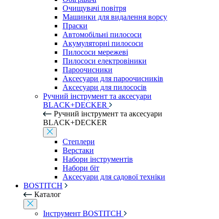
Очищувачі повітря
Машинки для видалення ворсу
Праски
Автомобільні пилососи
Акумуляторні пилососи
Пилососи мережеві
Пилососи електровіники
Пароочисники
Аксесуари для пароочисників
Аксесуари для пилососів
Ручний інструмент та аксесуари
BLACK+DECKER
Ручний інструмент та аксесуари
BLACK+DECKER
Степлери
Верстаки
Набори інструментів
Набори біт
Аксесуари для садової техніки
BOSTITCH
Каталог
Інструмент BOSTITCH