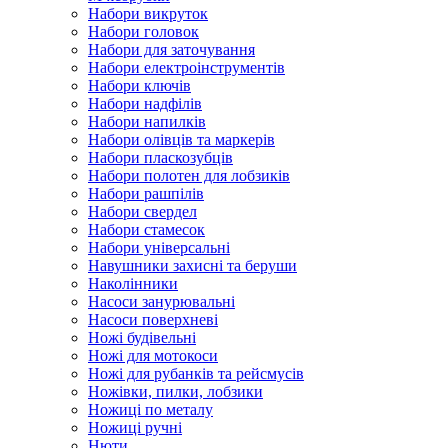
Набори викруток
Набори головок
Набори для заточування
Набори електроінструментів
Набори ключів
Набори надфілів
Набори напилків
Набори олівців та маркерів
Набори пласкозубців
Набори полотен для лобзиків
Набори рашпілів
Набори свердел
Набори стамесок
Набори універсальні
Навушники захисні та беруши
Наколінники
Насоси занурювальні
Насоси поверхневі
Ножі будівельні
Ножі для мотокоси
Ножі для рубанків та рейсмусів
Ножівки, пилки, лобзики
Ножиці по металу
Ножиці ручні
Нюти