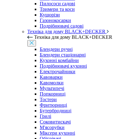
Пилососи садові
Тримери та коси
Кущорізи
Газонокосарки
Подрібнювачі садові
Техніка для дому BLACK+DECKER
Техніка для дому BLACK+DECKER
Блендери ручні
Блендери стаціонарні
Кухонні комбайни
Подрібнювачі кухонні
Електрочайники
Кавоварки
Кавомолки
Мультипечі
Попкорниці
Тостери
Фритюрниці
Бутербродниці
Грилі
Соковитискачі
М'ясорубки
Міксери кухонні
Обігрівачі