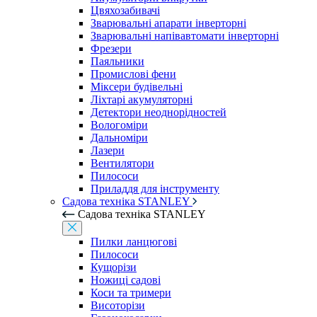
Цвяхозабивачі
Зварювальні апарати інверторні
Зварювальні напівавтомати інверторні
Фрезери
Паяльники
Промислові фени
Міксери будівельні
Ліхтарі акумуляторні
Детектори неоднорідностей
Вологоміри
Дальноміри
Лазери
Вентилятори
Пилососи
Приладдя для інструменту
Садова техніка STANLEY
Садова техніка STANLEY
Пилки ланцюгові
Пилососи
Кущорізи
Ножиці садові
Коси та тримери
Висоторізи