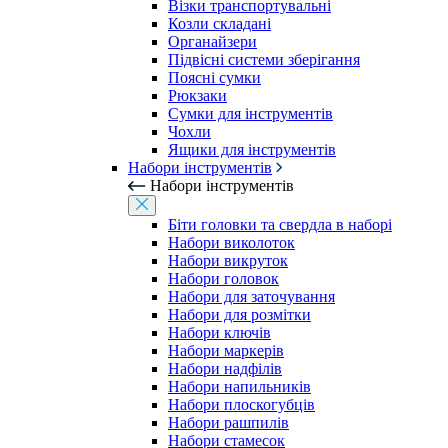
Візки транспортувальні
Козли складані
Органайзери
Підвісні системи зберігання
Поясні сумки
Рюкзаки
Сумки для інструментів
Чохли
Ящики для інструментів
Набори інструментів
Набори інструментів
Біти головки та свердла в наборі
Набори виколоток
Набори викруток
Набори головок
Набори для заточування
Набори для розмітки
Набори ключів
Набори маркерів
Набори надфілів
Набори напильників
Набори плоскогубців
Набори рашпилів
Набори стамесок