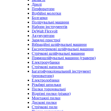
Дрилі
Перфоратори
Відбійні молотки
Болгарки
Полірувальні машини
Набори інструментів
DeWalt Flexvolt
Акумулятори
Зарядні пристрої
Вібраційні шліфувальні машини
Ексцентрикові шліфувальні машини
Стрічкові шліфувальні машини
Прямошліфувальні машини (гравери)
Електрорубанки
Стрічкові напилки
Багатофункціональний інструмент
(реноватори)
Електролобзики
Різьбярі шпильки
Пилки торцювальні
Відрізні пилки (різаки)
Монтажні пилки
Дискові пилки
Стрічкові пили