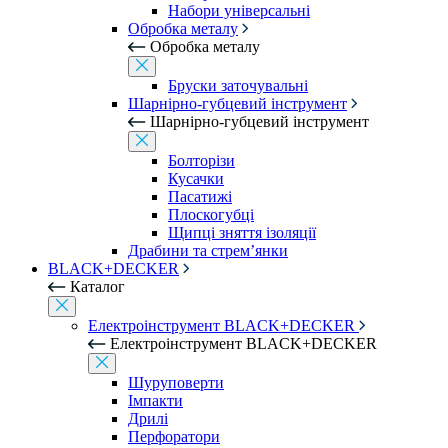
Набори універсальні
Обробка металу
Обробка металу
Бруски заточувальні
Шарнірно-губцевий інструмент
Шарнірно-губцевий інструмент
Болторізи
Кусачки
Пасатижі
Плоскогубці
Щипці зняття ізоляції
Драбини та стрем’янки
BLACK+DECKER
Каталог
Електроінструмент BLACK+DECKER
Електроінструмент BLACK+DECKER
Шуруповерти
Імпакти
Дрилі
Перфоратори