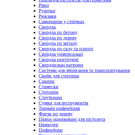
Рівні
Рулетки
Рюкзаки
Самонарізи у стрічках
Свердла
Свердла по бетону
Свердла по дереву
Свердла по металу
Свердла по склу та плитці
Свердла універсальні
Свердла центруючі
Свердлильні патрони
Системи для зберігання та транспортування
Скоби для степлера
Сокири
Стамески
Степлери
Струбцини
Сумки для інструментів
Тримачі цифенборів
Фрези по дереву
Цвяхи оцинковані для пістолета
Цвяходер
Цифенбори