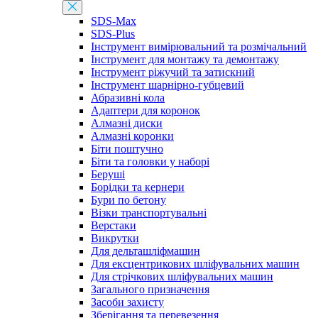
SDS-Max
SDS-Plus
Інструмент вимірювальний та розмічальний
Інструмент для монтажу та демонтажу
Інструмент ріжучий та затискний
Інструмент шарнірно-губцевий
Абразивні кола
Адаптери для коронок
Алмазні диски
Алмазні коронки
Біти поштучно
Біти та головки у наборі
Беруші
Борідки та кернери
Бури по бетону
Візки транспортувальні
Верстаки
Викрутки
Для дельташліфмашин
Для ексцентрикових шліфувальних машин
Для стрічкових шліфувальних машин
Загального призначення
Засоби захисту
Зберігання та перевезення