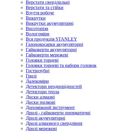
Верстати свердлильні
Верстати та стійки
Взуття робоче
Викрутки
Викрутки акумуляторні
Висоторізи
Вологоміри
Вся продукція STANLEY
Газонокосарки акумуляторні
Гайковерти акумуляторні
Гайковерти мережеві
Головки торцеві
Головки торцеві та набори головок
Гострозубці
Грилі
Далекоміри
Детектори неоднорідностей
Детектори тепла
Диски алмазні
Диски пилкові
Допоміжний інструмент
Дрилі - гайковерти пневматичні
Дрилі акумуляторні
Дрилі алмазного свердління
Дрилі мережеві