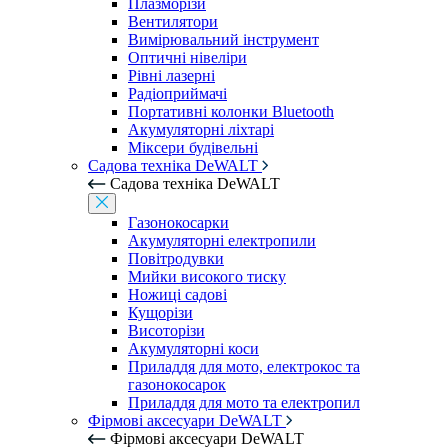
Плазморізи
Вентилятори
Вимірювальний інструмент
Оптичні нівеліри
Рівні лазерні
Радіоприймачі
Портативні колонки Bluetooth
Акумуляторні ліхтарі
Міксери будівельні
Садова техніка DeWALT
Садова техніка DeWALT
Газонокосарки
Акумуляторні електропили
Повітродувки
Мийки високого тиску
Ножиці садові
Кущорізи
Висоторізи
Акумуляторні коси
Приладдя для мото, електрокос та
газонокосарок
Приладдя для мото та електропил
Фірмові аксесуари DeWALT
Фірмові аксесуари DeWALT