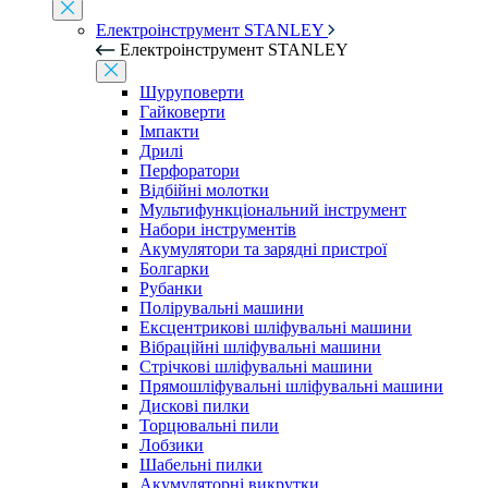
Електроінструмент STANLEY
Електроінструмент STANLEY
Шуруповерти
Гайковерти
Імпакти
Дрилі
Перфоратори
Відбійні молотки
Мультифункціональний інструмент
Набори інструментів
Акумулятори та зарядні пристрої
Болгарки
Рубанки
Полірувальні машини
Ексцентрикові шліфувальні машини
Вібраційні шліфувальні машини
Стрічкові шліфувальні машини
Прямошліфувальні шліфувальні машини
Дискові пилки
Торцювальні пили
Лобзики
Шабельні пилки
Акумуляторні викрутки