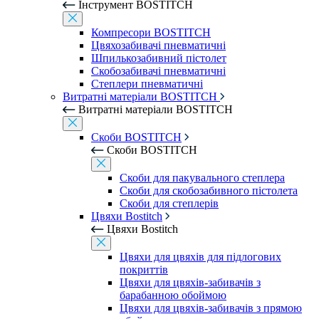
Інструмент BOSTITCH
Компресори BOSTITCH
Цвяхозабивачі пневматичні
Шпилькозабивний пістолет
Скобозабивачі пневматичні
Степлери пневматичні
Витратні матеріали BOSTITCH
Витратні матеріали BOSTITCH
Скоби BOSTITCH
Скоби BOSTITCH
Скоби для пакувального степлера
Скоби для скобозабивного пістолета
Скоби для степлерів
Цвяхи Bostitch
Цвяхи Bostitch
Цвяхи для цвяхів для підлогових
покриттів
Цвяхи для цвяхів-забивачів з
барабанною обоймою
Цвяхи для цвяхів-забивачів з прямою