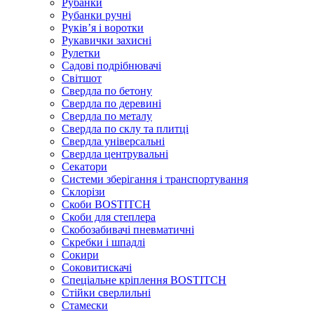
Рубанки
Рубанки ручні
Руківʼя і воротки
Рукавички захисні
Рулетки
Садові подрібнювачі
Світшот
Свердла по бетону
Свердла по деревині
Свердла по металу
Свердла по склу та плитці
Свердла універсальні
Свердла центрувальні
Секатори
Системи зберігання і транспортування
Склорізи
Скоби BOSTITCH
Скоби для степлера
Скобозабивачі пневматичні
Скребки і шпадлі
Сокири
Соковитискачі
Спеціальне кріплення BOSTITCH
Стійки сверлильні
Стамески