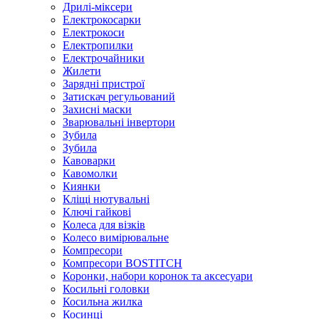
Дрилі-міксери
Електрокосарки
Електрокоси
Електропилки
Електрочайники
Жилети
Зарядні пристрої
Затискач регульований
Захисні маски
Зварювальні інвертори
Зубила
Зубила
Кавоварки
Кавомолки
Киянки
Кліщі нютувальні
Ключі гайкові
Колеса для візків
Колесо вимірювальне
Компресори
Компресори BOSTITCH
Коронки, набори коронок та аксесуари
Косильні головки
Косильна жилка
Косинці