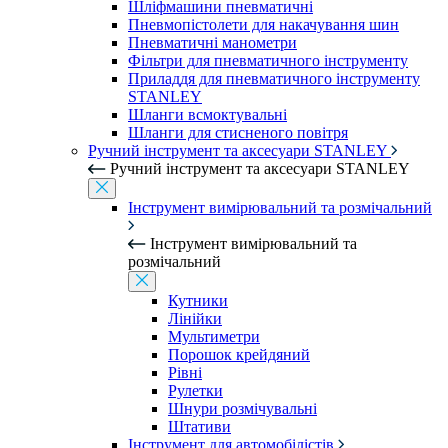
Шліфмашини пневматичні
Пневмопістолети для накачування шин
Пневматичні манометри
Фільтри для пневматичного інструменту
Приладдя для пневматичного інструменту
STANLEY
Шланги всмоктувальні
Шланги для стисненого повітря
Ручний інструмент та аксесуари STANLEY
Ручний інструмент та аксесуари STANLEY
Інструмент вимірювальний та розмічальний
Інструмент вимірювальний та
розмічальний
Кутники
Лінійки
Мультиметри
Порошок крейдяний
Рівні
Рулетки
Шнури розмічувальні
Штативи
Інструмент для автомобілістів