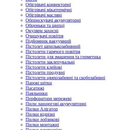
Обігрівачі конвекторні
Обігрівачі мікатермічні
Обігрівачі масляні
Обприскувачі акумуляторні
Обценьки та щипці
Окуляри захисні
Очищувачі повітря
Підйомник вакуумний
Пістолет шпилькозабивний
Пістолети гарячого повітря
Пістолети для змащення та герметика
Пістолети заклепувальні
Пістолети клейові
Пістолети продувні
Пістолети цвяхозабивні та скобозабивні
Парові щітки
Пасатижі
Паяльники
Перфоратори мережеві
Пили ланцюгові акумуляторні
Пилки Алігатор
Пилки відрізні
Пилки лобзикові
Пилки монтажні
Пилки плиткорізи