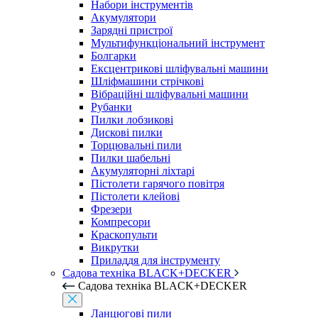
Набори інструментів
Акумулятори
Зарядні пристрої
Мультифункціональний інструмент
Болгарки
Ексцентрикові шліфувальні машини
Шліфмашини стрічкові
Вібраційні шліфувальні машини
Рубанки
Пилки лобзикові
Дискові пилки
Торцювальні пили
Пилки шабельні
Акумуляторні ліхтарі
Пістолети гарячого повітря
Пістолети клейові
Фрезери
Компресори
Краскопульти
Викрутки
Приладдя для інструменту
Садова техніка BLACK+DECKER
Садова техніка BLACK+DECKER
Ланцюгові пили