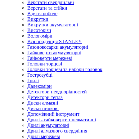
Верстати свердлильні
Верстати та стійки
Взуття робоче
Викрутки
Викрутки акумуляторні
Висоторізи
Вологоміри
Вся продукція STANLEY
Газонокосарки акумуляторні
Гайковерти акумуляторні
Гайковерти мережеві
Головки торцеві
Головки торцеві та набори головок
Гострозубці
Грилі
Далекоміри
Детектори неоднорідностей
Детектори тепла
Диски алмазні
Диски пилкові
Допоміжний інструмент
Дрилі - гайковерти пневматичні
Дрилі акумуляторні
Дрилі алмазного свердління
Дрилі мережеві