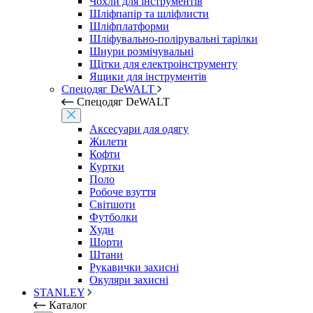
Чохли для інструментів
Шліфпапір та шліфлисти
Шліфплатформи
Шліфувально-полірувальні тарілки
Шнури розмічувальні
Щітки для електроінструменту
Ящики для інструментів
Спецодяг DeWALT
Спецодяг DeWALT
Аксесуари для одягу
Жилети
Кофти
Куртки
Поло
Робоче взуття
Світшоти
Футболки
Худи
Шорти
Штани
Рукавички захисні
Окуляри захисні
STANLEY
Каталог