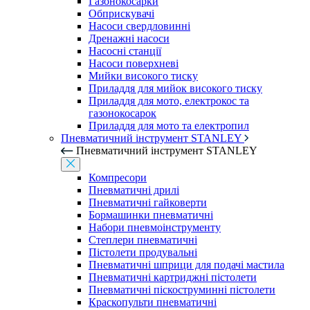
Газонокосарки
Обприскувачі
Насоси свердловинні
Дренажні насоси
Насосні станції
Насоси поверхневі
Мийки високого тиску
Приладдя для мийок високого тиску
Приладдя для мото, електрокос та
газонокосарок
Приладдя для мото та електропил
Пневматичний інструмент STANLEY
Пневматичний інструмент STANLEY
Компресори
Пневматичні дрилі
Пневматичні гайковерти
Бормашинки пневматичні
Набори пневмоінструменту
Степлери пневматичні
Пістолети продувальні
Пневматичні шприци для подачі мастила
Пневматичні картриджні пістолети
Пневматичні піскоструминні пістолети
Краскопульти пневматичні