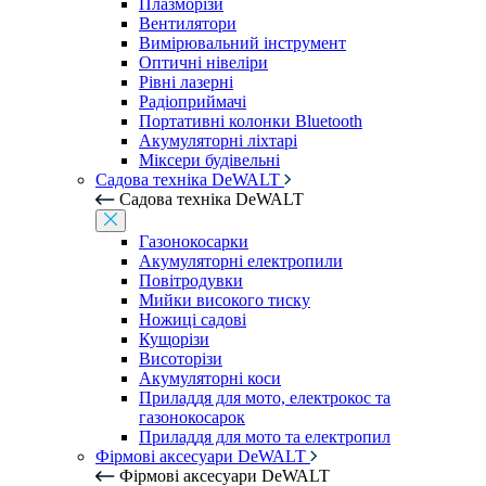
Плазморізи
Вентилятори
Вимірювальний інструмент
Оптичні нівеліри
Рівні лазерні
Радіоприймачі
Портативні колонки Bluetooth
Акумуляторні ліхтарі
Міксери будівельні
Садова техніка DeWALT
Садова техніка DeWALT
Газонокосарки
Акумуляторні електропили
Повітродувки
Мийки високого тиску
Ножиці садові
Кущорізи
Висоторізи
Акумуляторні коси
Приладдя для мото, електрокос та
газонокосарок
Приладдя для мото та електропил
Фірмові аксесуари DeWALT
Фірмові аксесуари DeWALT