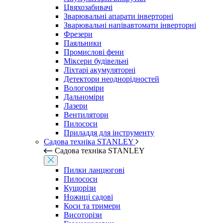
Цвяхозабивачі
Зварювальні апарати інверторні
Зварювальні напівавтомати інверторні
Фрезери
Паяльники
Промислові фени
Міксери будівельні
Ліхтарі акумуляторні
Детектори неоднорідностей
Вологоміри
Дальноміри
Лазери
Вентилятори
Пилососи
Приладдя для інструменту
Садова техніка STANLEY
Садова техніка STANLEY
Пилки ланцюгові
Пилососи
Кущорізи
Ножиці садові
Коси та тримери
Висоторізи