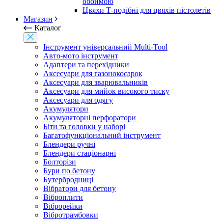
обоймою
Цвяхи Т-подібні для цвяхів пістолетів
Магазин
Каталог
Інструмент універсальний Multi-Tool
Авто-мото інструмент
Адаптери та перехідники
Аксесуари для газонокосарок
Аксесуари для зварювальників
Аксесуари для мийок високого тиску
Аксесуари для одягу
Акумулятори
Акумуляторні перфоратори
Біти та головки у наборі
Багатофункціональний інструмент
Блендери ручні
Блендери стаціонарні
Болторізи
Бури по бетону
Бутербродниці
Вібратори для бетону
Віброплити
Віброрейки
Вібротрамбовки