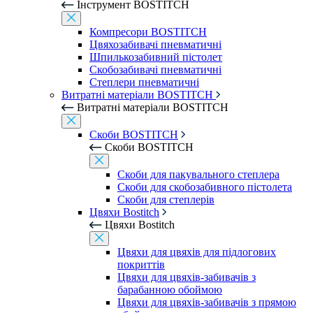
Інструмент BOSTITCH
Компресори BOSTITCH
Цвяхозабивачі пневматичні
Шпилькозабивний пістолет
Скобозабивачі пневматичні
Степлери пневматичні
Витратні матеріали BOSTITCH
Витратні матеріали BOSTITCH
Скоби BOSTITCH
Скоби BOSTITCH
Скоби для пакувального степлера
Скоби для скобозабивного пістолета
Скоби для степлерів
Цвяхи Bostitch
Цвяхи Bostitch
Цвяхи для цвяхів для підлогових
покриттів
Цвяхи для цвяхів-забивачів з
барабанною обоймою
Цвяхи для цвяхів-забивачів з прямою