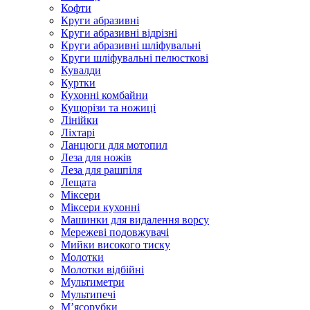
Кофти
Круги абразивні
Круги абразивні відрізні
Круги абразивні шліфувальні
Круги шліфувальні пелюсткові
Кувалди
Куртки
Кухонні комбайни
Кущорізи та ножиці
Лінійки
Ліхтарі
Ланцюги для мотопил
Леза для ножів
Леза для рашпіля
Лещата
Міксери
Міксери кухонні
Машинки для видалення ворсу
Мережеві подовжувачі
Мийки високого тиску
Молотки
Молотки відбійні
Мультиметри
Мультипечі
М’ясорубки