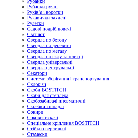
Рубанки
Рубанки ручні
Руківʼя і воротки
Рукавички захисні
Рулетки
Садові подрібнювачі
Світшот
Свердла по бетону
Свердла по деревині
Свердла по металу
Свердла по склу та плитці
Свердла універсальні
Свердла центрувальні
Секатори
Системи зберігання і транспортування
Склорізи
Скоби BOSTITCH
Скоби для степлера
Скобозабивачі пневматичні
Скребки і шпадлі
Сокири
Соковитискачі
Спеціальне кріплення BOSTITCH
Стійки сверлильні
Стамески