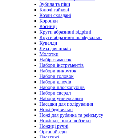
Зубила та піки
Ключі гайкові
Козли складані
Коронки
Косинці
Круги абразивні відрізні
Круги абразивні шліфувальні
Кувалди
Леза для ножів
Молотки
Набір стамесок
Набори інструментів
Набори викруток
Набори головок
Набори ключів
Набори плоскогубців
Набори свердл
Набори універсальні
Насадки для полірування
Ножі будівельні
Ножі для рубанка та рейсмусу
Ножівки, пили, лобзики
Ножиці ручні
Органайзери
Пасатижі