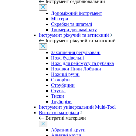
Інструмент оздоблювальний
Допоміжний інструмент
Міксери
Скребки та шпателі
Тримери для ламінату
Інструмент ріжучий та затискний
Інструмент ріжучий та затискний
Захоплення регульовані
Ножі будівельні
Ножі для рейсмусу та рубанка
Ножівки Пили Лобзики
Ножиці ручні
Склорізи
Струбцини
Стусла
Тиски
Труборізи
Інструмент універсальний Multi-Tool
Витратні матеріали
Витратні матеріали
Абразивні круги
Алмазні круги