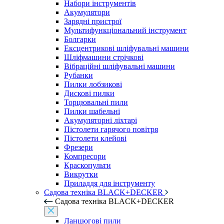
Набори інструментів
Акумулятори
Зарядні пристрої
Мультифункціональний інструмент
Болгарки
Ексцентрикові шліфувальні машини
Шліфмашини стрічкові
Вібраційні шліфувальні машини
Рубанки
Пилки лобзикові
Дискові пилки
Торцювальні пили
Пилки шабельні
Акумуляторні ліхтарі
Пістолети гарячого повітря
Пістолети клейові
Фрезери
Компресори
Краскопульти
Викрутки
Приладдя для інструменту
Садова техніка BLACK+DECKER
Садова техніка BLACK+DECKER
Ланцюгові пили