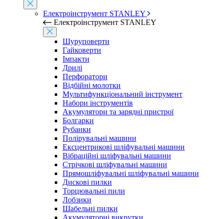
Електроінструмент STANLEY
Електроінструмент STANLEY
Шуруповерти
Гайковерти
Імпакти
Дрилі
Перфоратори
Відбійні молотки
Мультифункціональний інструмент
Набори інструментів
Акумулятори та зарядні пристрої
Болгарки
Рубанки
Полірувальні машини
Ексцентрикові шліфувальні машини
Вібраційні шліфувальні машини
Стрічкові шліфувальні машини
Прямошліфувальні шліфувальні машини
Дискові пилки
Торцювальні пили
Лобзики
Шабельні пилки
Акумуляторні викрутки