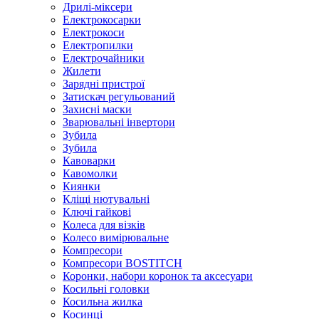
Дрилі-міксери
Електрокосарки
Електрокоси
Електропилки
Електрочайники
Жилети
Зарядні пристрої
Затискач регульований
Захисні маски
Зварювальні інвертори
Зубила
Зубила
Кавоварки
Кавомолки
Киянки
Кліщі нютувальні
Ключі гайкові
Колеса для візків
Колесо вимірювальне
Компресори
Компресори BOSTITCH
Коронки, набори коронок та аксесуари
Косильні головки
Косильна жилка
Косинці