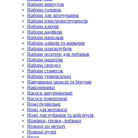
Набори викруток
Набори головок
Набори для заточування
Набори електроінструментів
Набори ключів
Набори надфілів
Набори напилків
Набори олівців та маркерів
Набори пласкозубців
Набори полотен для лобзиків
Набори рашпілів
Набори свердел
Набори стамесок
Набори універсальні
Навушники захисні та беруши
Наколінники
Насоси занурювальні
Насоси поверхневі
Ножі будівельні
Ножі для мотокоси
Ножі для рубанків та рейсмусів
Ножівки, пилки, лобзики
Ножиці по металу
Ножиці ручні
Нюти