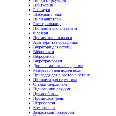
Пилки циркулярні
Плиткорізи
Рейсмуси
Шабельні пилки
Пили алігатори
Електроножиці
Пістолети заклепувальні
Фрезери
Промислові пилососи
Адаптери та перехідники
Вібратори для бетону
Віброплити
Віброрейки
Вібротрамбовки
Дрилі алмазного свердління
Резервуари для подачі води
Приладдя для вібраторів бетону
Пістолети для герметика
Станки сверлильні
Підйомники вакуумні
Цвяхозабивачі
Промислові фени
Штроборези
Компресори
Зварювальні інвертори