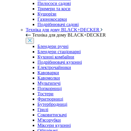
Пилососи садові
Тримери та коси
Кущорізи
Газонокосарки
Подрібнювачі садові
Техніка для дому BLACK+DECKER
Техніка для дому BLACK+DECKER
Блендери ручні
Блендери стаціонарні
Кухонні комбайни
Подрібнювачі кухонні
Електрочайники
Кавоварки
Кавомолки
Мультипечі
Попкорниці
Тостери
Фритюрниці
Бутербродниці
Грилі
Соковитискачі
М'ясорубки
Міксери кухонні
Обігрівачі