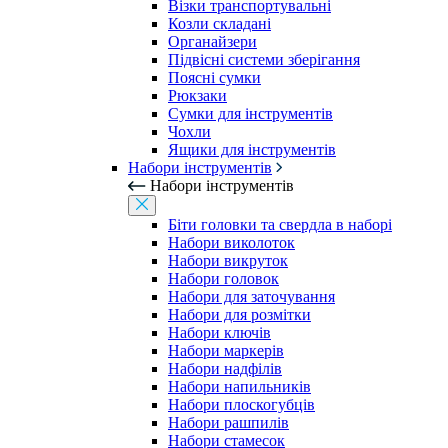
Візки транспортувальні
Козли складані
Органайзери
Підвісні системи зберігання
Поясні сумки
Рюкзаки
Сумки для інструментів
Чохли
Ящики для інструментів
Набори інструментів
Набори інструментів
Біти головки та свердла в наборі
Набори виколоток
Набори викруток
Набори головок
Набори для заточування
Набори для розмітки
Набори ключів
Набори маркерів
Набори надфілів
Набори напильників
Набори плоскогубців
Набори рашпилів
Набори стамесок