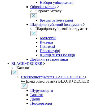
Набори універсальні
Обробка металу
Обробка металу
Бруски заточувальні
Шарнірно-губцевий інструмент
Шарнірно-губцевий інструмент
Болторізи
Кусачки
Пасатижі
Плоскогубці
Щипці зняття ізоляції
Драбини та стрем’янки
BLACK+DECKER
Каталог
Електроінструмент BLACK+DECKER
Електроінструмент BLACK+DECKER
Шуруповерти
Імпакти
Дрилі
Перфоратори