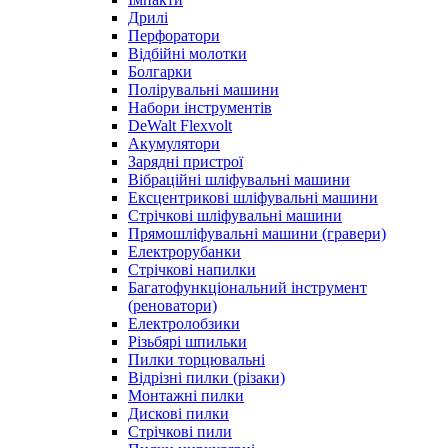
Дрилі
Перфоратори
Відбійні молотки
Болгарки
Полірувальні машини
Набори інструментів
DeWalt Flexvolt
Акумулятори
Зарядні пристрої
Вібраційні шліфувальні машини
Ексцентрикові шліфувальні машини
Стрічкові шліфувальні машини
Прямошліфувальні машини (гравери)
Електрорубанки
Стрічкові напилки
Багатофункціональний інструмент
(реноватори)
Електролобзики
Різьбярі шпильки
Пилки торцювальні
Відрізні пилки (різаки)
Монтажні пилки
Дискові пилки
Стрічкові пили