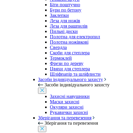
Біти поштучно
Бури по бетону
Заклепки
Леза для ножів
Леза для рашпилів
Пильні диски
Полотна для електропил
Полотна ножівкові
Свердла
Скоби для степлера
Термоклей
Фрези по дереву
Цвяхи для степлера
Шліфпапір та шліфлисти
Засоби індивідуального захисту
Засоби індивідуального захисту
Захисні навушники
Маски захисні
Окуляри захисні
Рукавички захисні
Зберігання та перевезення
Зберігання та перевезення