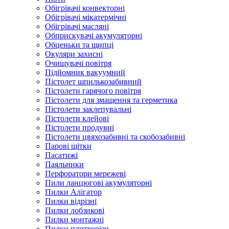
Обігрівачі конвекторні
Обігрівачі мікатермічні
Обігрівачі масляні
Обприскувачі акумуляторні
Обценьки та щипці
Окуляри захисні
Очищувачі повітря
Підйомник вакуумний
Пістолет шпилькозабивний
Пістолети гарячого повітря
Пістолети для змащення та герметика
Пістолети заклепувальні
Пістолети клейові
Пістолети продувні
Пістолети цвяхозабивні та скобозабивні
Парові щітки
Пасатижі
Паяльники
Перфоратори мережеві
Пили ланцюгові акумуляторні
Пилки Алігатор
Пилки відрізні
Пилки лобзикові
Пилки монтажні
Пилки плиткорізи