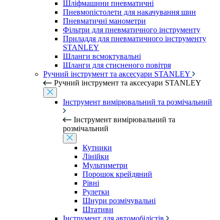
Шліфмашини пневматичні
Пневмопістолети для накачування шин
Пневматичні манометри
Фільтри для пневматичного інструменту
Приладдя для пневматичного інструменту
STANLEY
Шланги всмоктувальні
Шланги для стисненого повітря
Ручний інструмент та аксесуари STANLEY
Ручний інструмент та аксесуари STANLEY
Інструмент вимірювальний та розмічальний
Інструмент вимірювальний та
розмічальний
Кутники
Лінійки
Мультиметри
Порошок крейдяний
Рівні
Рулетки
Шнури розмічувальні
Штативи
Інструмент для автомобілістів