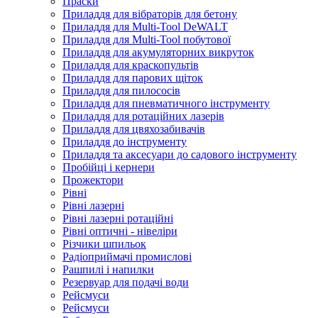
Праски
Приладдя для вібраторів для бетону
Приладдя для Multi-Tool DeWALT
Приладдя для Multi-Tool побутової
Приладдя для акумуляторних викруток
Приладдя для краскопультів
Приладдя для парових щіток
Приладдя для пилососів
Приладдя для пневматичного інструменту
Приладдя для ротаційних лазерів
Приладдя для цвяхозабивачів
Приладдя до інструменту
Приладдя та аксесуари до садового інструменту
Пробійці і кернери
Прожектори
Рівні
Рівні лазерні
Рівні лазерні ротаційні
Рівні оптичні - нівеліри
Різчики шпильок
Радіоприймачі промислові
Рашпилі і напилки
Резервуар для подачі води
Рейсмуси
Рейсмуси