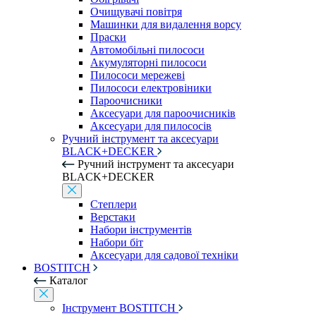
Очищувачі повітря
Машинки для видалення ворсу
Праски
Автомобільні пилососи
Акумуляторні пилососи
Пилососи мережеві
Пилососи електровіники
Пароочисники
Аксесуари для пароочисників
Аксесуари для пилососів
Ручний інструмент та аксесуари
BLACK+DECKER
Ручний інструмент та аксесуари
BLACK+DECKER
Степлери
Верстаки
Набори інструментів
Набори біт
Аксесуари для садової техніки
BOSTITCH
Каталог
Інструмент BOSTITCH