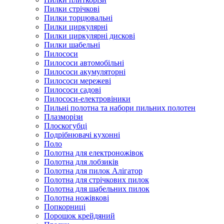
Пилки стрічкові
Пилки торцювальні
Пилки циркулярні
Пилки циркулярні дискові
Пилки шабельні
Пилососи
Пилососи автомобільні
Пилососи акумуляторні
Пилососи мережеві
Пилососи садові
Пилососи-електровіники
Пильні полотна та набори пильних полотен
Плазморізи
Плоскогубці
Подрібнювачі кухонні
Поло
Полотна для електроножівок
Полотна для лобзиків
Полотна для пилок Алігатор
Полотна для стрічкових пилок
Полотна для шабельних пилок
Полотна ножівкові
Попкорниці
Порошок крейдяний