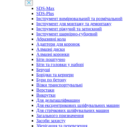
SDS-Max
SDS-Plus
Інструмент вимірювальний та розмічальний
Інструмент для монтажу та демонтажу
Інструмент ріжучий та затискний
Інструмент шарнірно-губцевий
Абразивні кола
Адаптери для коронок
Алмазні диски
Алмазні коронки
Біти поштучно
Біти та головки у наборі
Беруші
Борідки та кернери
Бури по бетону
Візки транспортувальні
Верстаки
Викрутки
Для дельташліфмашин
Для ексцентрикових шліфувальних машин
Для стрічкових шліфувальних машин
Загального призначення
Засоби захисту
Зберігання та перевезення