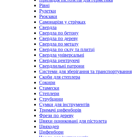
Рівні
Рулетки
Рюкзаки
Самонарізи у стрічках
Свердла
Свердла по бетону
Свердла по дереву
Свердла по металу
Свердла по склу та плитці
Свердла універсальні
Свердла центруючі
Свердлильні патрони
Системи для зберігання та транспортування
Скоби для степлера
Сокири
Стамески
Степлери
Струбцини
Сумки для інструментів
Тримачі цифенборів
Фрези по дереву
Цвяхи оцинковані для пістолета
Цвяходер
Цифенбори