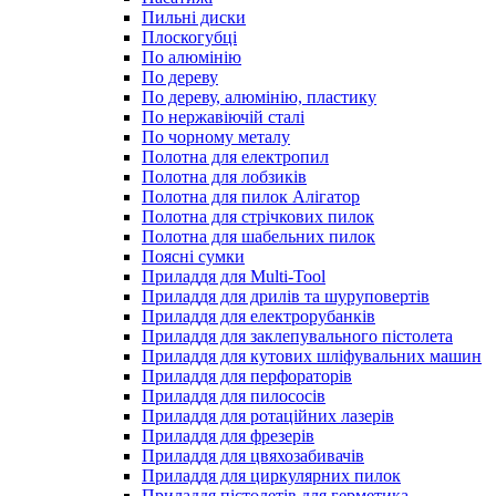
Пильні диски
Плоскогубці
По алюмінію
По дереву
По дереву, алюмінію, пластику
По нержавіючій сталі
По чорному металу
Полотна для електропил
Полотна для лобзиків
Полотна для пилок Алігатор
Полотна для стрічкових пилок
Полотна для шабельних пилок
Поясні сумки
Приладдя для Multi-Tool
Приладдя для дрилів та шуруповертів
Приладдя для електрорубанків
Приладдя для заклепувального пістолета
Приладдя для кутових шліфувальних машин
Приладдя для перфораторів
Приладдя для пилососів
Приладдя для ротаційних лазерів
Приладдя для фрезерів
Приладдя для цвяхозабивачів
Приладдя для циркулярних пилок
Приладдя пістолетів для герметика