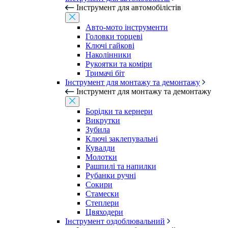
Інструмент для автомобілістів
Авто-мото інструменти
Головки торцеві
Ключі гайкові
Наколінники
Рукоятки та коміри
Тримачі біт
Інструмент для монтажу та демонтажу
Інструмент для монтажу та демонтажу
Борідки та кернери
Викрутки
Зубила
Ключі заклепувальні
Кувалди
Молотки
Рашпилі та напилки
Рубанки ручні
Сокири
Стамески
Степлери
Цвяходери
Інструмент оздоблювальний